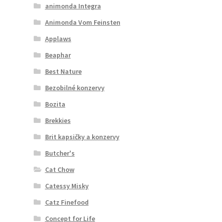
animonda Integra
Animonda Vom Feinsten
Applaws
Beaphar
Best Nature
Bezobilné konzervy
Bozita
Brekkies
Brit kapsičky a konzervy
Butcher's
Cat Chow
Catessy Misky
Catz Finefood
Concept for Life