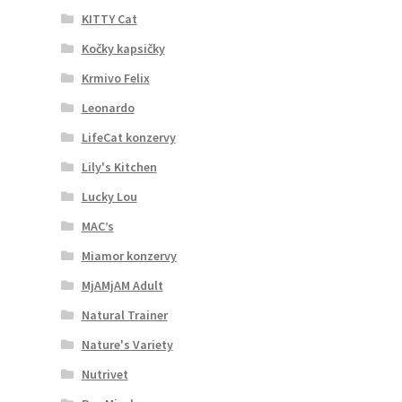
KITTY Cat
Kočky kapsičky
Krmivo Felix
Leonardo
LifeCat konzervy
Lily's Kitchen
Lucky Lou
MAC’s
Miamor konzervy
MjAMjAM Adult
Natural Trainer
Nature's Variety
Nutrivet