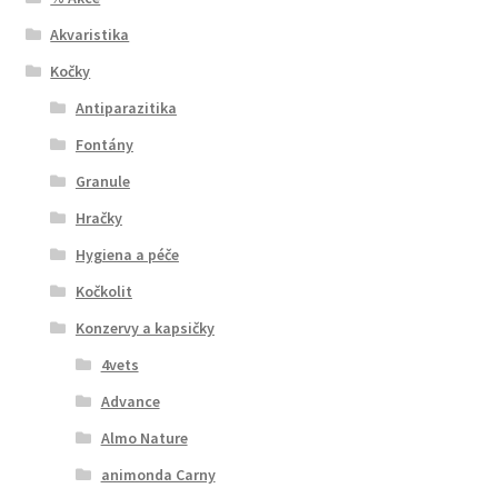
Akvaristika
Kočky
Antiparazitika
Fontány
Granule
Hračky
Hygiena a péče
Kočkolit
Konzervy a kapsičky
4vets
Advance
Almo Nature
animonda Carny