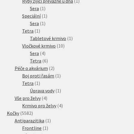
produkt
1
Ryby žijící převážně u dna
1
1
produkt
Sera
1
produkt
1
Speciální
1
1
produkt
Sera
1
1
produkt
Tetra
1
produkt
1
Tabletové krmivo
1
10
produkt
Vločkové krmivo
10
4
produktů
Sera
4
produkty
6
Tetra
6
produktů
2
Péče o akvárium
2
produkty
1
Boj proti řasám
1
1
produkt
Tetra
1
produkt
1
Úprava vody
1
4
produkt
Vše pro želvy
4
produkty
4
Krmivo pro želvy
4
5582
produkty
Kočky
5582
produktů
1
Antiparazitika
1
1
produkt
Frontline
1