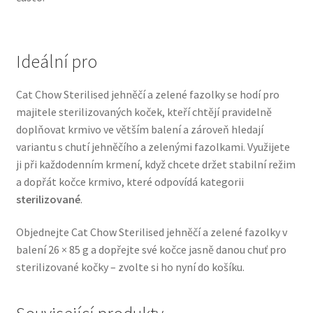
Veterinární dieta pro psy
Vodítka a obojky
Ideální pro
Wolf of Wilderness
Cat Chow Sterilised jehněčí a zelené fazolky se hodí pro
majitele sterilizovaných koček, kteří chtějí pravidelně
doplňovat krmivo ve větším balení a zároveň hledají
variantu s chutí jehněčího a zelenými fazolkami. Využijete
ji při každodenním krmení, když chcete držet stabilní režim
a dopřát kočce krmivo, které odpovídá kategorii
sterilizované
.
Objednejte Cat Chow Sterilised jehněčí a zelené fazolky v
balení 26 × 85 g a dopřejte své kočce jasně danou chuť pro
sterilizované kočky – zvolte si ho nyní do košíku.