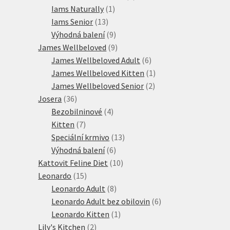
1
produktů
Iams Naturally
1
13
produkt
Iams Senior
13
produktů
9
Výhodná balení
9
produktů
9
James Wellbeloved
9
produktů
6
James Wellbeloved Adult
6
produktů
1
James Wellbeloved Kitten
1
2
produkt
James Wellbeloved Senior
2
36
produkty
Josera
36
produktů
4
Bezobilninové
4
7
produkty
Kitten
7
produktů
13
Speciální krmivo
13
6
produktů
Výhodná balení
6
produktů
10
Kattovit Feline Diet
10
15
produktů
Leonardo
15
produktů
8
Leonardo Adult
8
produktů
6
Leonardo Adult bez obilovin
6
1
produktů
Leonardo Kitten
1
2
produkt
Lily's Kitchen
2