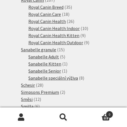
produktů
35
Royal Canin Breed
35
18
produktů
Royal Canin Care
18
produktů
26
Royal Canin Health
26
produktů
10
Royal Canin Health Indoor
10
9
produktů
Royal Canin Health Kitten
9
produktů
9
Royal Canin Health Outdoor
9
15
produktů
Sanabelle granule
15
produktů
5
Sanabelle Adult
5
produktů
1
Sanabelle Kitten
1
1
produkt
Sanabelle Senior
1
produkt
8
Sanabelle speciální výživa
8
28
produktů
Schesir
28
produktů
2
Simpsons Premium
2
12
produkty
Směsi
12
6
produktů
Smilla
6
produktů
4
Smilla Adult
4
0
produkty
2
Smilla Adult speciální výživa
2
Hledat:
Hledat