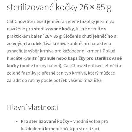
sterilizované kočky 26 × 85 g
Bozita pro psy — Švédské krmivo s nordickou kvalitou
Cat Chow Sterilised jehněčí a zelené fazolky je krmivo
navržené pro
sterilizované kočky
, které oceníte v
Brit pro psy
praktickém balení
26 × 85 g
. Složení s chutí
jehněčího
a
zelených fazolek
dává krmivu konkrétní charakter a
Granule pro psy
usnadňuje výběr krmiva pro každodenní krmení. Pokud
hledáte kvalitní
granule nebo kapsičky pro sterilizované
Natural Trainer pro psy — Italské krmivo s
kočky
(podle formy balení), Cat Chow Sterilised jehněčí a
přírodními složkami
zelené fazolky je přesně ten typ krmiva, který můžete
zařadit do rutiny podle potřeb vašeho mazlíčka.
Happy Dog — Německá kvalita a přirozené složení
Hill’s pro psy
Hlavní vlastnosti
Hračky pro psy
Pro sterilizované kočky
– vhodná volba pro
každodenní krmení koček po sterilizaci.
Konzervy a kapsičky pro psy