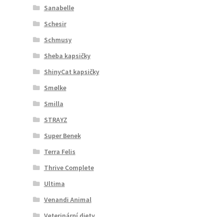
Sanabelle
Schesir
Schmusy
Sheba kapsičky
ShinyCat kapsičky
Smølke
Smilla
STRAYZ
Super Benek
Terra Felis
Thrive Complete
Ultima
Venandi Animal
Veterinární diety