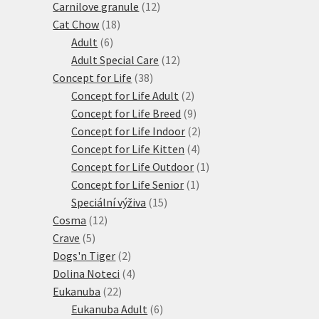
12
produkty
Carnilove granule
12
18
produktů
Cat Chow
18
6
produktů
Adult
6
produktů
12
Adult Special Care
12
38
produktů
Concept for Life
38
produktů
2
Concept for Life Adult
2
produkty
9
Concept for Life Breed
9
produktů
2
Concept for Life Indoor
2
4
produkty
Concept for Life Kitten
4
produkty
1
Concept for Life Outdoor
1
1
produkt
Concept for Life Senior
1
15
produkt
Speciální výživa
15
12
produktů
Cosma
12
5
produktů
Crave
5
produktů
2
Dogs'n Tiger
2
produkty
4
Dolina Noteci
4
22
produkty
Eukanuba
22
produktů
6
Eukanuba Adult
6