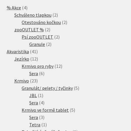
4
% Akce
4
produkty
2
Schváleno tlapkou
2
produkty
2
Otestováno kočkou
2
2
produkty
zooOUTLET %
2
produkty
2
Psí zooOUTLET
2
2
produkty
Granule
2
41
produkty
Akvaristika
41
produktů
12
Jezírko
12
produktů
12
Krmivo pro ryby
12
6
produktů
Sera
6
23
produktů
Krmivo
23
produktů
5
Granulát/ pelety / tyčinky
5
1
produktů
JBL
1
produkt
4
Sera
4
produkty
5
Krmivo ve formě tablet
5
3
produktů
Sera
3
produkty
1
Tetra
1