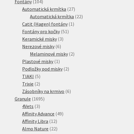
104
produkt
Fontány
104
produktů
27
Automatická krmítka
27
produktů
22
Automatická krmítka
22
1
produktů
Catit (Hagen) fontány
1
51
produkt
Fontány pro kočky
51
3
produktů
Keramické misky
3
6
produkty
Nerezové misky
6
produktů
2
Melaminové misky
2
1
produkty
Plastové misky
1
produkt
2
Podložky pod misky
2
5
produkty
TIAKI
5
2
produktů
Trixie
2
produkty
6
Zásobníky na krmivo
6
1695
produktů
Granule
1695
3
produktů
4Vets
3
produkty
49
Affinity Advance
49
12
produktů
Affinity Libra
12
produktů
22
Almo Nature
22