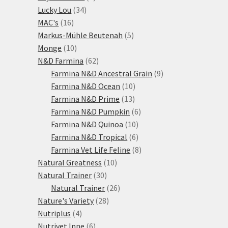
34
produkty
Lucky Lou
34
16
produktů
MAC's
16
produktů
5
Markus-Mühle Beutenah
5
10
produktů
Monge
10
produktů
62
N&D Farmina
62
produktů
9
Farmina N&D Ancestral Grain
9
10
produktů
Farmina N&D Ocean
10
13
produktů
Farmina N&D Prime
13
produktů
6
Farmina N&D Pumpkin
6
10
produktů
Farmina N&D Quinoa
10
produktů
6
Farmina N&D Tropical
6
produktů
8
Farmina Vet Life Feline
8
10
produktů
Natural Greatness
10
30
produktů
Natural Trainer
30
produktů
26
Natural Trainer
26
28
produktů
Nature's Variety
28
4
produktů
Nutriplus
4
produkty
6
Nutrivet Inne
6