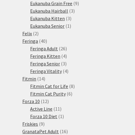
produktů
9
Eukanuba Grain Free
9
3
produktů
Eukanuba Hairball
3
3
produkty
Eukanuba Kitten
3
1
produkty
Eukanuba Senior
1
2
produkt
Felix
2
produkty
40
Feringa
40
produktů
26
Feringa Adult
26
produktů
4
Feringa Kitten
4
3
produkty
Feringa Senior
3
produkty
4
Feringa Vitality
4
14
produkty
Fitmin
14
produktů
8
Fitmin Cat for Life
8
6
produktů
Fitmin Cat Purity
6
12
produktů
Forza 10
12
produktů
11
Active Line
11
produktů
1
Forza 10 Diet
1
9
produkt
Friskies
9
produktů
16
GranataPet Adult
16