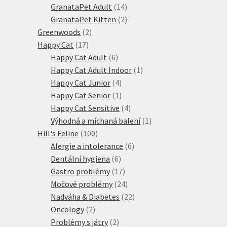
produktů
14
GranataPet Adult
14
produktů
2
GranataPet Kitten
2
2
produkty
Greenwoods
2
17
produkty
Happy Cat
17
produktů
6
Happy Cat Adult
6
produktů
1
Happy Cat Adult Indoor
1
4
produkt
Happy Cat Junior
4
produkty
1
Happy Cat Senior
1
produkt
4
Happy Cat Sensitive
4
produkty
1
Výhodná a míchaná balení
1
100
produkt
Hill's Feline
100
produktů
6
Alergie a intolerance
6
6
produktů
Dentální hygiena
6
produktů
17
Gastro problémy
17
produktů
24
Močové problémy
24
produktů
22
Nadváha & Diabetes
22
2
produktů
Oncology
2
produkty
2
Problémy s játry
2