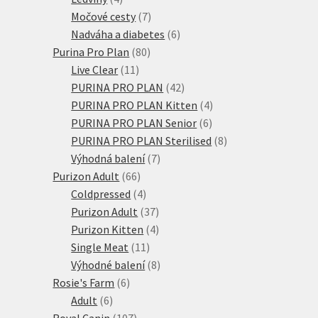
produkty
7
Močové cesty
7
produktů
6
Nadváha a diabetes
6
80
produktů
Purina Pro Plan
80
11
produktů
Live Clear
11
produktů
42
PURINA PRO PLAN
42
produktů
4
PURINA PRO PLAN Kitten
4
6
produkty
PURINA PRO PLAN Senior
6
produktů
8
PURINA PRO PLAN Sterilised
8
7
produktů
Výhodná balení
7
66
produktů
Purizon Adult
66
produktů
4
Coldpressed
4
produkty
37
Purizon Adult
37
produktů
4
Purizon Kitten
4
11
produkty
Single Meat
11
produktů
8
Výhodné balení
8
6
produktů
Rosie's Farm
6
6
produktů
Adult
6
produktů
107
Royal Canin
107