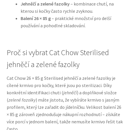
Jehněčí a zelené fazolky
– kombinace chutí, na
kterou si kočky často rychle zvyknou.
N&D Farmina pro psy — Italské holistic krmivo
Balení 26 × 85 g
– praktické množství pro delší
používání a pohodlné skladování.
Oblečky pro psy
Pamlsky pro psy
Proč si vybrat Cat Chow Sterilised
Pelíšky pro psy
jehněčí a zelené fazolky
Ortopedické pelíšky
Cat Chow 26 × 85 g Sterilised jehněčí a zelené fazolky je
cílené krmivo pro kočky, které jsou po sterilizaci. Díky
Přepravky pro psy
konkrétní identifikaci chuti (
jehněčí
) a doplňkové složce
(
zelené fazolky
) máte jistotu, že vybíráte krmivo s jasným
Purizon pro psy — Vysoký obsah masa, bez obilovin
profilem, který lze zařadit do jídelníčku. Velikost balení 26
× 85 g zároveň zjednodušuje nákupní rozhodnutí – získáte
více porcí v jednom balení, takže nemusíte krmivo řešit tak
Royal Canin pro psy
často.