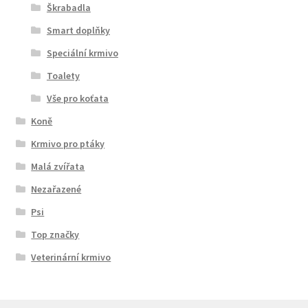
Škrabadla
Smart doplňky
Speciální krmivo
Toalety
Vše pro koťata
Koně
Krmivo pro ptáky
Malá zvířata
Nezařazené
Psi
Top značky
Veterinární krmivo