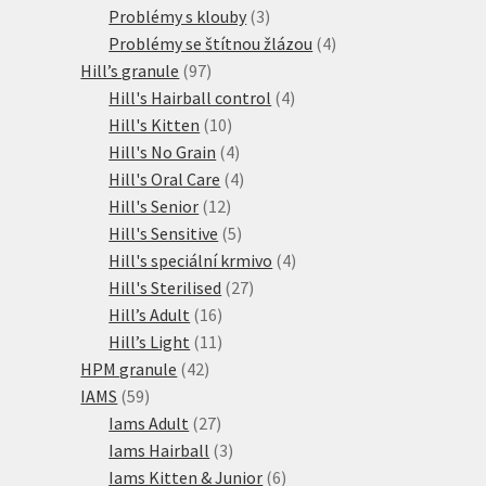
produkty
3
Problémy s klouby
3
produkty
4
Problémy se štítnou žlázou
4
97
produkty
Hill’s granule
97
produktů
4
Hill's Hairball control
4
10
produkty
Hill's Kitten
10
produktů
4
Hill's No Grain
4
produkty
4
Hill's Oral Care
4
12
produkty
Hill's Senior
12
produktů
5
Hill's Sensitive
5
produktů
4
Hill's speciální krmivo
4
27
produkty
Hill's Sterilised
27
16
produktů
Hill’s Adult
16
produktů
11
Hill’s Light
11
42
produktů
HPM granule
42
59
produktů
IAMS
59
produktů
27
Iams Adult
27
produktů
3
Iams Hairball
3
produkty
6
Iams Kitten & Junior
6