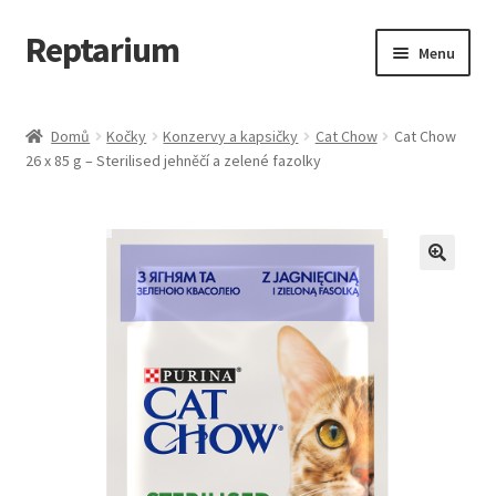
Reptarium
Přeskočit
Přejít
Menu
na
k
navigaci
obsahu
Úvodní stránka
webu
Domů
Kočky
Konzervy a kapsičky
Cat Chow
Cat Chow
26 x 85 g – Sterilised jehněčí a zelené fazolky
Košík
Malá zvířata — Klece, krmivo, vybavení
Můj účet
Obchod
Pokladna
Vše pro kočky