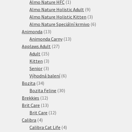
produktů
1
Almo Nature HFC
1
produkt
9
Almo Nature Holistic Adult
9
produktů
3
Almo Nature Holistic Kitten
3
produkty
6
Almo Nature Speciální krmivo
6
13
produktů
Animonda
13
produktů
13
Animonda Carny
13
27
produktů
Applaws Adult
27
15
produktů
Adult
15
produktů
3
Kitten
3
3
produkty
Senior
3
produkty
6
Výhodná balení
6
34
produktů
Bozita
34
produktů
30
Bozita Feline
30
12
produktů
Brekkies
12
produktů
13
Brit Care
13
produktů
12
Brit Care
12
4
produktů
Calibra
4
produkty
4
Calibra Cat Life
4