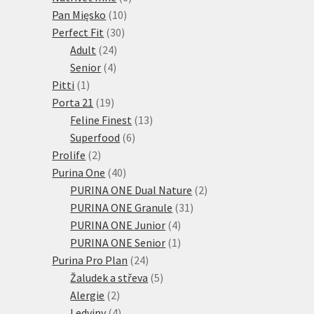
10
produktů
Pan Mięsko
10
30
produktů
Perfect Fit
30
24
produktů
Adult
24
4
produktů
Senior
4
1
produkty
Pitti
1
produkt
19
Porta 21
19
produktů
13
Feline Finest
13
6
produktů
Superfood
6
2
produktů
Prolife
2
produkty
40
Purina One
40
produktů
2
PURINA ONE Dual Nature
2
31
produkty
PURINA ONE Granule
31
4
produktů
PURINA ONE Junior
4
produkty
1
PURINA ONE Senior
1
24
produkt
Purina Pro Plan
24
produktů
5
Žaludek a střeva
5
2
produktů
Alergie
2
produkty
4
Ledviny
4