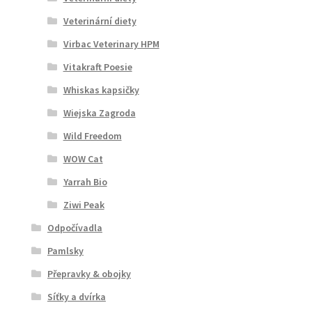
Veterinární diety
Virbac Veterinary HPM
Vitakraft Poesie
Whiskas kapsičky
Wiejska Zagroda
Wild Freedom
WOW Cat
Yarrah Bio
Ziwi Peak
Odpočívadla
Pamlsky
Přepravky & obojky
Síťky a dvírka