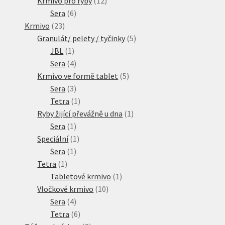
Krmivo pro ryby
12
6
produktů
Sera
6
23
produktů
Krmivo
23
produktů
5
Granulát/ pelety / tyčinky
5
1
produktů
JBL
1
produkt
4
Sera
4
produkty
5
Krmivo ve formě tablet
5
3
produktů
Sera
3
produkty
1
Tetra
1
produkt
1
Ryby žijící převážně u dna
1
1
produkt
Sera
1
produkt
1
Speciální
1
1
produkt
Sera
1
1
produkt
Tetra
1
produkt
1
Tabletové krmivo
1
10
produkt
Vločkové krmivo
10
4
produktů
Sera
4
produkty
6
Tetra
6