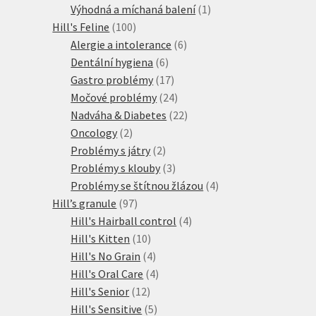
produkty
1
Výhodná a míchaná balení
1
100
produkt
Hill's Feline
100
produktů
6
Alergie a intolerance
6
6
produktů
Dentální hygiena
6
produktů
17
Gastro problémy
17
produktů
24
Močové problémy
24
produktů
22
Nadváha & Diabetes
22
2
produktů
Oncology
2
produkty
2
Problémy s játry
2
produkty
3
Problémy s klouby
3
produkty
4
Problémy se štítnou žlázou
4
97
produkty
Hill’s granule
97
produktů
4
Hill's Hairball control
4
10
produkty
Hill's Kitten
10
produktů
4
Hill's No Grain
4
produkty
4
Hill's Oral Care
4
12
produkty
Hill's Senior
12
produktů
5
Hill's Sensitive
5