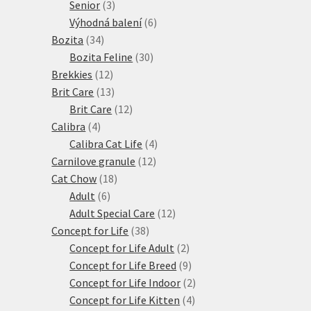
3
produkty
Senior
3
produkty
6
Výhodná balení
6
34
produktů
Bozita
34
produktů
30
Bozita Feline
30
12
produktů
Brekkies
12
produktů
13
Brit Care
13
produktů
12
Brit Care
12
4
produktů
Calibra
4
produkty
4
Calibra Cat Life
4
12
produkty
Carnilove granule
12
18
produktů
Cat Chow
18
6
produktů
Adult
6
produktů
12
Adult Special Care
12
38
produktů
Concept for Life
38
produktů
2
Concept for Life Adult
2
produkty
9
Concept for Life Breed
9
produktů
2
Concept for Life Indoor
2
4
produkty
Concept for Life Kitten
4