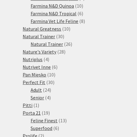
10
produktů
Farmina N&D Quinoa
10
produktů
6
Farmina N&D Tropical
6
produktů
8
Farmina Vet Life Feline
8
10
produktů
Natural Greatness
10
30
produktů
Natural Trainer
30
produktů
26
Natural Trainer
26
28
produktů
Nature's Variety
28
4
produktů
Nutriplus
4
produkty
6
Nutrivet Inne
6
10
produktů
Pan Mięsko
10
30
produktů
Perfect Fit
30
24
produktů
Adult
24
4
produktů
Senior
4
1
produkty
Pitti
1
produkt
19
Porta 21
19
produktů
13
Feline Finest
13
6
produktů
Superfood
6
2
produktů
Prolife
2