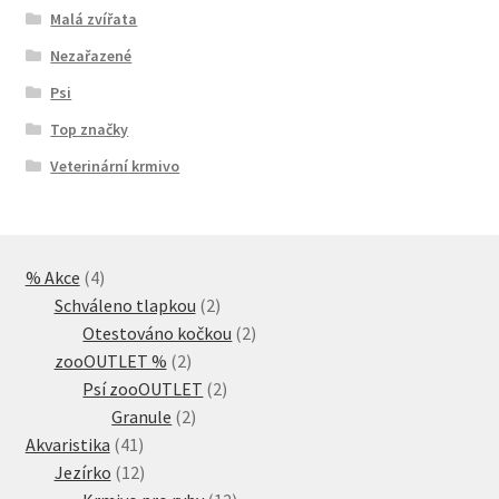
Malá zvířata
Nezařazené
Psi
Top značky
Veterinární krmivo
4
% Akce
4
produkty
2
Schváleno tlapkou
2
produkty
2
Otestováno kočkou
2
2
produkty
zooOUTLET %
2
produkty
2
Psí zooOUTLET
2
2
produkty
Granule
2
41
produkty
Akvaristika
41
produktů
12
Jezírko
12
produktů
12