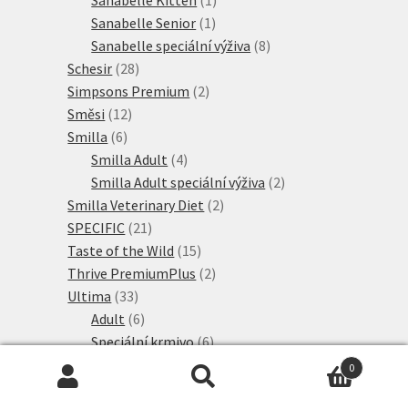
1
produkt
Sanabelle Senior
1
produkt
8
Sanabelle speciální výživa
8
28
produktů
Schesir
28
produktů
2
Simpsons Premium
2
12
produkty
Směsi
12
6
produktů
Smilla
6
produktů
4
Smilla Adult
4
produkty
2
Smilla Adult speciální výživa
2
2
produkty
Smilla Veterinary Diet
2
21
produkty
SPECIFIC
21
produktů
15
Taste of the Wild
15
produktů
2
Thrive PremiumPlus
2
33
produkty
Ultima
33
produktů
6
Adult
6
produktů
6
Speciální krmivo
6
2
produktů
Ultima Nature
2
0
produkty
19
Ultima Sterilised
19
Hledat:
Hledat