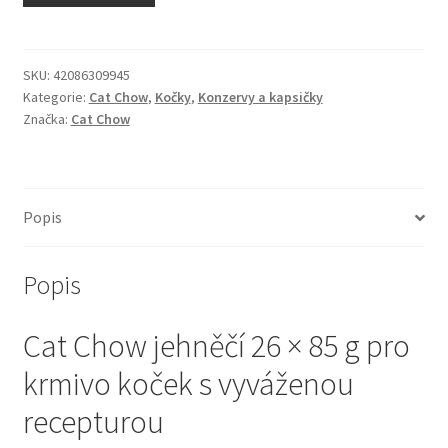
N&D Farmina pro kočky — Italské holistic krmivo
Odpočívadla pro kočky
SKU:
42086309945
Kategorie:
Cat Chow
,
Kočky
,
Konzervy a kapsičky
Značka:
Cat Chow
Pamlsky pro kočky
Purizon pro kočky
Popis
Royal Canin pro kočky
Popis
Škrabadla pro kočky
Cat Chow jehněčí 26 × 85 g pro
Veterinární dieta pro kočky
krmivo koček s vyváženou
Vše pro psy — Krmivo, doplňky, vybavení
recepturou
Boudy a výběhy