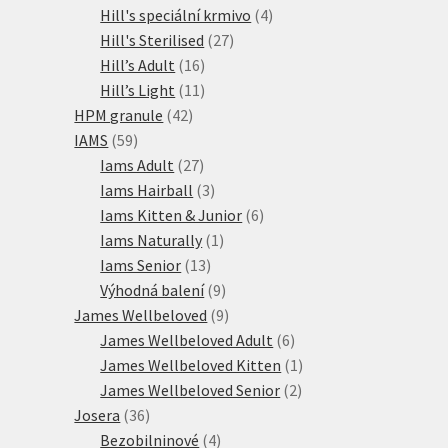
produktů
4
Hill's speciální krmivo
4
27
produkty
Hill's Sterilised
27
16
produktů
Hill’s Adult
16
produktů
11
Hill’s Light
11
42
produktů
HPM granule
42
59
produktů
IAMS
59
produktů
27
Iams Adult
27
produktů
3
Iams Hairball
3
produkty
6
Iams Kitten & Junior
6
1
produktů
Iams Naturally
1
13
produkt
Iams Senior
13
produktů
9
Výhodná balení
9
produktů
9
James Wellbeloved
9
produktů
6
James Wellbeloved Adult
6
produktů
1
James Wellbeloved Kitten
1
2
produkt
James Wellbeloved Senior
2
36
produkty
Josera
36
produktů
4
Bezobilninové
4