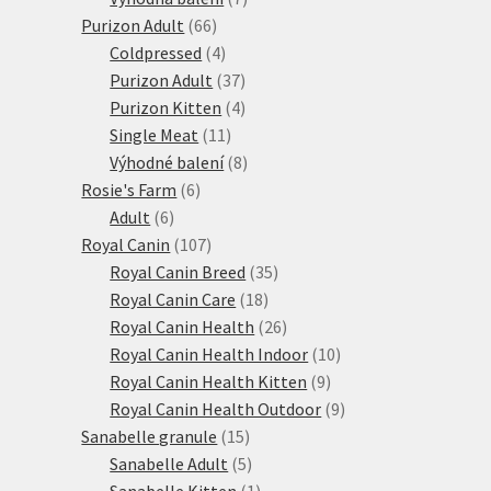
66
produktů
Purizon Adult
66
produktů
4
Coldpressed
4
produkty
37
Purizon Adult
37
produktů
4
Purizon Kitten
4
11
produkty
Single Meat
11
produktů
8
Výhodné balení
8
6
produktů
Rosie's Farm
6
6
produktů
Adult
6
produktů
107
Royal Canin
107
produktů
35
Royal Canin Breed
35
18
produktů
Royal Canin Care
18
produktů
26
Royal Canin Health
26
produktů
10
Royal Canin Health Indoor
10
9
produktů
Royal Canin Health Kitten
9
produktů
9
Royal Canin Health Outdoor
9
15
produktů
Sanabelle granule
15
produktů
5
Sanabelle Adult
5
produktů
1
Sanabelle Kitten
1