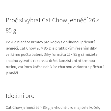
N&D Farmina pro psy — Italské holistic krmivo
Proč si vybrat Cat Chow jehněčí 26 ×
Oblečky pro psy
85 g
Pamlsky pro psy
Pokud hledáte krmivo pro kočky s oblíbenou příchutí
jehněčí
, Cat Chow 26 × 85 g je praktickým řešením díky
Pelíšky pro psy
velkému počtu balení. Díky formátu 26× 85 g si můžete
snadno vytvořit rezervu a držet konzistentní krmnou
Ortopedické pelíšky
rutinu, zatímco kočce nabízíte chutnou variantu s příchutí
jehněčí.
Přepravky pro psy
Purizon pro psy — Vysoký obsah masa, bez obilovin
Ideální pro
Royal Canin pro psy
Cat Chow jehněčí 26 × 85 g je vhodné pro majitele koček,