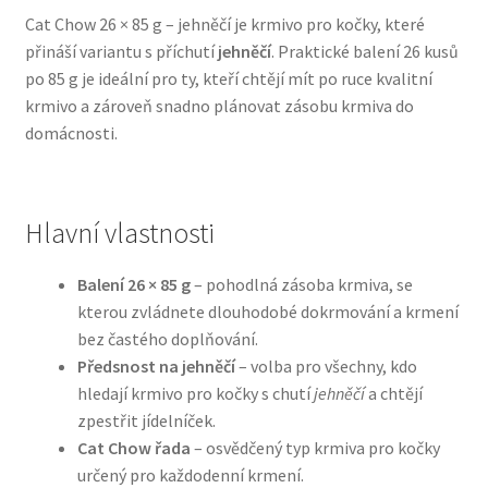
Cat Chow 26 × 85 g – jehněčí je krmivo pro kočky, které
přináší variantu s příchutí
jehněčí
. Praktické balení 26 kusů
Bozita pro psy — Švédské krmivo s nordickou kvalitou
po 85 g je ideální pro ty, kteří chtějí mít po ruce kvalitní
krmivo a zároveň snadno plánovat zásobu krmiva do
Brit pro psy
domácnosti.
Granule pro psy
Natural Trainer pro psy — Italské krmivo s
Hlavní vlastnosti
přírodními složkami
Balení 26 × 85 g
– pohodlná zásoba krmiva, se
Happy Dog — Německá kvalita a přirozené složení
kterou zvládnete dlouhodobé dokrmování a krmení
bez častého doplňování.
Předsnost na jehněčí
– volba pro všechny, kdo
Hill’s pro psy
hledají krmivo pro kočky s chutí
jehněčí
a chtějí
zpestřit jídelníček.
Hračky pro psy
Cat Chow řada
– osvědčený typ krmiva pro kočky
určený pro každodenní krmení.
Konzervy a kapsičky pro psy