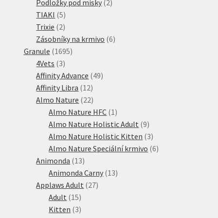
produkt
2
Podložky pod misky
2
5
produkty
TIAKI
5
2
produktů
Trixie
2
produkty
6
Zásobníky na krmivo
6
1695
produktů
Granule
1695
3
produktů
4Vets
3
produkty
49
Affinity Advance
49
12
produktů
Affinity Libra
12
produktů
22
Almo Nature
22
produktů
1
Almo Nature HFC
1
produkt
9
Almo Nature Holistic Adult
9
produktů
3
Almo Nature Holistic Kitten
3
produkty
6
Almo Nature Speciální krmivo
6
13
produktů
Animonda
13
produktů
13
Animonda Carny
13
27
produktů
Applaws Adult
27
15
produktů
Adult
15
produktů
3
Kitten
3