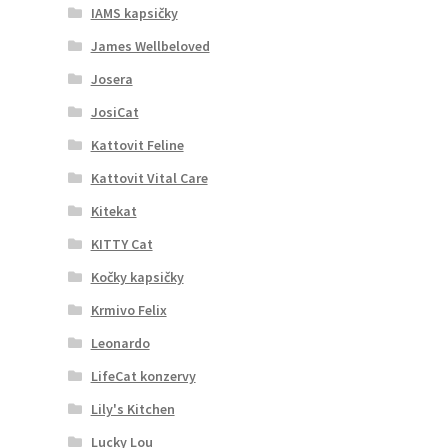
IAMS kapsičky
James Wellbeloved
Josera
JosiCat
Kattovit Feline
Kattovit Vital Care
Kitekat
KITTY Cat
Kočky kapsičky
Krmivo Felix
Leonardo
LifeCat konzervy
Lily's Kitchen
Lucky Lou