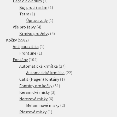
produktů
2
Péče o akvárium
2
produkty
1
Boj proti řasám
1
1
produkt
Tetra
1
produkt
1
Úprava vody
1
4
produkt
Vše pro želvy
4
produkty
4
Krmivo pro želvy
4
5582
produkty
Kočky
5582
produktů
1
Antiparazitika
1
1
produkt
Frontline
1
104
produkt
Fontány
104
produktů
27
Automatická krmítka
27
produktů
22
Automatická krmítka
22
1
produktů
Catit (Hagen) fontány
1
51
produkt
Fontány pro kočky
51
3
produktů
Keramické misky
3
6
produkty
Nerezové misky
6
produktů
2
Melaminové misky
2
1
produkty
Plastové misky
1