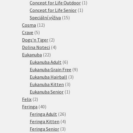
produkty
1
Concept for Life Outdoor
1
1
produkt
Concept for Life Senior
1
15
produkt
Speciální výživa
15
12
produktů
Cosma
12
5
produktů
Crave
5
produktů
2
Dogs'n Tiger
2
produkty
4
Dolina Noteci
4
22
produkty
Eukanuba
22
produktů
6
Eukanuba Adult
6
produktů
9
Eukanuba Grain Free
9
3
produktů
Eukanuba Hairball
3
3
produkty
Eukanuba Kitten
3
1
produkty
Eukanuba Senior
1
2
produkt
Felix
2
produkty
40
Feringa
40
produktů
26
Feringa Adult
26
produktů
4
Feringa Kitten
4
3
produkty
Feringa Senior
3