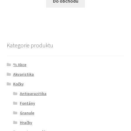
Do obchodu
Kategorie produktu
% Akce
Akvaristika
Kočky
Antiparazitika
Fontány
Granule
Hračky