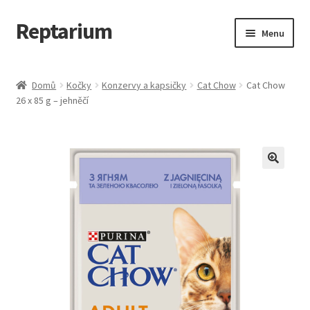
Reptarium
Přeskočit
Přejít
Menu
na
k
navigaci
obsahu
Úvodní stránka
webu
Domů
Kočky
Konzervy a kapsičky
Cat Chow
Cat Chow
26 x 85 g – jehněčí
Košík
Malá zvířata — Klece, krmivo, vybavení
Můj účet
Obchod
Pokladna
Vše pro kočky