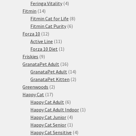
produkty
4
Feringa Vitality
4
14
produkty
Fitmin
14
produktů
8
Fitmin Cat for Life
8
6
produktů
Fitmin Cat Purity
6
12
produktů
Forza 10
12
produktů
11
Active Line
11
produktů
1
Forza 10 Diet
1
9
produkt
Friskies
9
produktů
16
GranataPet Adult
16
produktů
14
GranataPet Adult
14
produktů
2
GranataPet Kitten
2
2
produkty
Greenwoods
2
17
produkty
Happy Cat
17
produktů
6
Happy Cat Adult
6
produktů
1
Happy Cat Adult Indoor
1
4
produkt
Happy Cat Junior
4
produkty
1
Happy Cat Senior
1
produkt
4
Happy Cat Sensitive
4