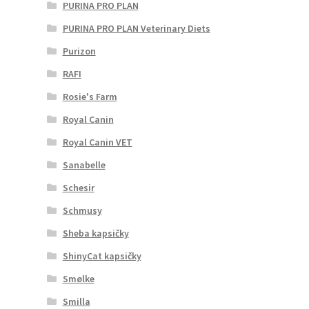
PURINA PRO PLAN
PURINA PRO PLAN Veterinary Diets
Purizon
RAFI
Rosie's Farm
Royal Canin
Royal Canin VET
Sanabelle
Schesir
Schmusy
Sheba kapsičky
ShinyCat kapsičky
Smølke
Smilla