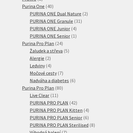
produkty
40
Purina One
40
produktů
2
PURINA ONE Dual Nature
2
31
produkty
PURINA ONE Granule
31
4
produktů
PURINA ONE Junior
4
produkty
1
PURINA ONE Senior
1
24
produkt
Purina Pro Plan
24
produktů
5
Žaludek a střeva
5
2
produktů
Alergie
2
produkty
4
Ledviny
4
produkty
7
Močové cesty
7
produktů
6
Nadváha a diabetes
6
80
produktů
Purina Pro Plan
80
11
produktů
Live Clear
11
produktů
42
PURINA PRO PLAN
42
produktů
4
PURINA PRO PLAN Kitten
4
6
produkty
PURINA PRO PLAN Senior
6
produktů
8
PURINA PRO PLAN Sterilised
8
7
produktů
Výhodná balení
7