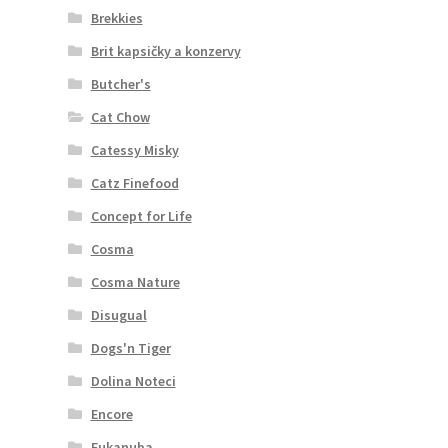
Brekkies
Brit kapsičky a konzervy
Butcher's
Cat Chow
Catessy Misky
Catz Finefood
Concept for Life
Cosma
Cosma Nature
Disugual
Dogs'n Tiger
Dolina Noteci
Encore
Eukanuba