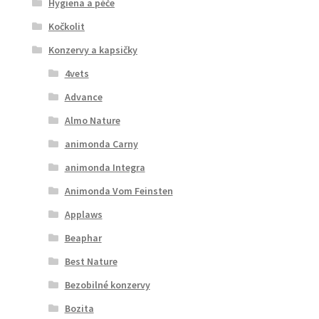
Hygiena a péče
Kočkolit
Konzervy a kapsičky
4vets
Advance
Almo Nature
animonda Carny
animonda Integra
Animonda Vom Feinsten
Applaws
Beaphar
Best Nature
Bezobilné konzervy
Bozita