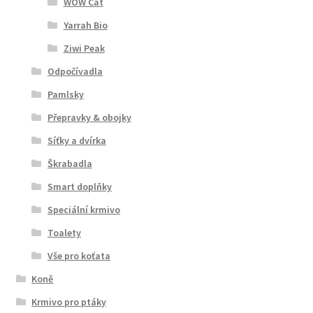
WOW Cat
Yarrah Bio
Ziwi Peak
Odpočívadla
Pamlsky
Přepravky & obojky
Síťky a dvírka
Škrabadla
Smart doplňky
Speciální krmivo
Toalety
Vše pro koťata
Koně
Krmivo pro ptáky