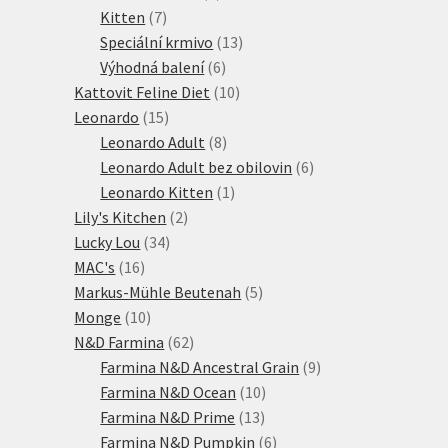
7
produkty
Kitten
7
produktů
13
Speciální krmivo
13
6
produktů
Výhodná balení
6
produktů
10
Kattovit Feline Diet
10
15
produktů
Leonardo
15
produktů
8
Leonardo Adult
8
produktů
6
Leonardo Adult bez obilovin
6
1
produktů
Leonardo Kitten
1
2
produkt
Lily's Kitchen
2
34
produkty
Lucky Lou
34
16
produktů
MAC's
16
produktů
5
Markus-Mühle Beutenah
5
10
produktů
Monge
10
produktů
62
N&D Farmina
62
produktů
9
Farmina N&D Ancestral Grain
9
10
produktů
Farmina N&D Ocean
10
13
produktů
Farmina N&D Prime
13
produktů
6
Farmina N&D Pumpkin
6