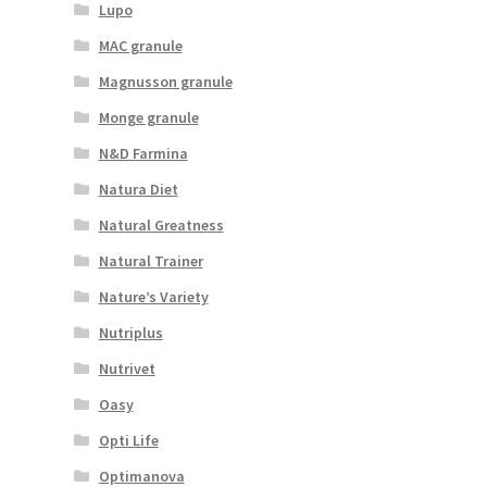
Lupo
MAC granule
Magnusson granule
Monge granule
N&D Farmina
Natura Diet
Natural Greatness
Natural Trainer
Nature’s Variety
Nutriplus
Nutrivet
Oasy
Opti Life
Optimanova