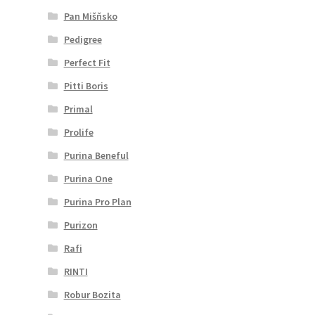
Pan Mišňsko
Pedigree
Perfect Fit
Pitti Boris
Primal
Prolife
Purina Beneful
Purina One
Purina Pro Plan
Purizon
Rafi
RINTI
Robur Bozita