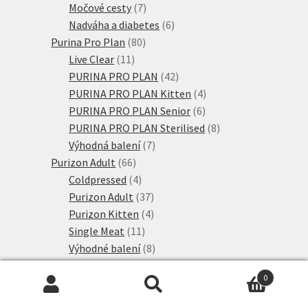
produkty
7
Močové cesty
7
produktů
6
Nadváha a diabetes
6
80
produktů
Purina Pro Plan
80
11
produktů
Live Clear
11
produktů
42
PURINA PRO PLAN
42
produktů
4
PURINA PRO PLAN Kitten
4
6
produkty
PURINA PRO PLAN Senior
6
produktů
8
PURINA PRO PLAN Sterilised
8
7
produktů
Výhodná balení
7
66
produktů
Purizon Adult
66
produktů
4
Coldpressed
4
produkty
37
Purizon Adult
37
produktů
4
Purizon Kitten
4
11
produkty
Single Meat
11
produktů
8
Výhodné balení
8
6
produktů
Rosie's Farm
6
0
6
produktů
Adult
6
Hledat:
Hledat
produktů
107
Royal Canin
107