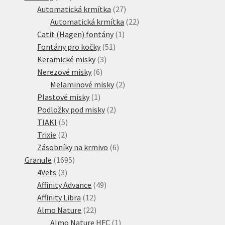
produktů
27
Automatická krmítka
27
produktů
22
Automatická krmítka
22
1
produktů
Catit (Hagen) fontány
1
51
produkt
Fontány pro kočky
51
3
produktů
Keramické misky
3
6
produkty
Nerezové misky
6
produktů
2
Melaminové misky
2
1
produkty
Plastové misky
1
produkt
2
Podložky pod misky
2
5
produkty
TIAKI
5
2
produktů
Trixie
2
produkty
6
Zásobníky na krmivo
6
1695
produktů
Granule
1695
3
produktů
4Vets
3
produkty
49
Affinity Advance
49
12
produktů
Affinity Libra
12
produktů
22
Almo Nature
22
produktů
1
Almo Nature HFC
1