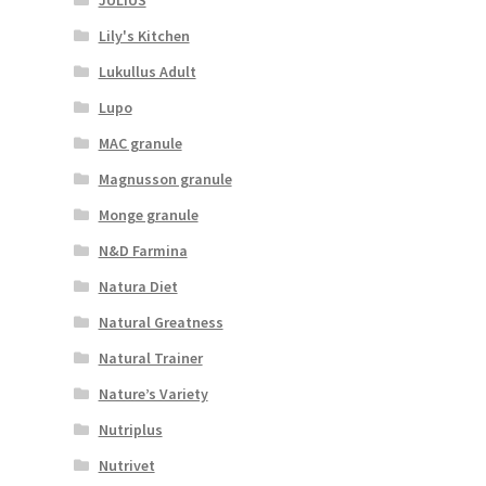
Lily's Kitchen
Lukullus Adult
Lupo
MAC granule
Magnusson granule
Monge granule
N&D Farmina
Natura Diet
Natural Greatness
Natural Trainer
Nature’s Variety
Nutriplus
Nutrivet