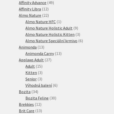
produkty
49
Affinity Advance
49
12
produktů
Affinity Libra
12
produktů
22
Almo Nature
22
produktů
1
Almo Nature HFC
1
produkt
9
Almo Nature Holistic Adult
9
produktů
3
Almo Nature Holistic Kitten
3
produkty
6
Almo Nature Speciální krmivo
6
13
produktů
Animonda
13
produktů
13
Animonda Carny
13
27
produktů
Applaws Adult
27
15
produktů
Adult
15
produktů
3
Kitten
3
3
produkty
Senior
3
produkty
6
Výhodná balení
6
34
produktů
Bozita
34
produktů
30
Bozita Feline
30
12
produktů
Brekkies
12
produktů
13
Brit Care
13