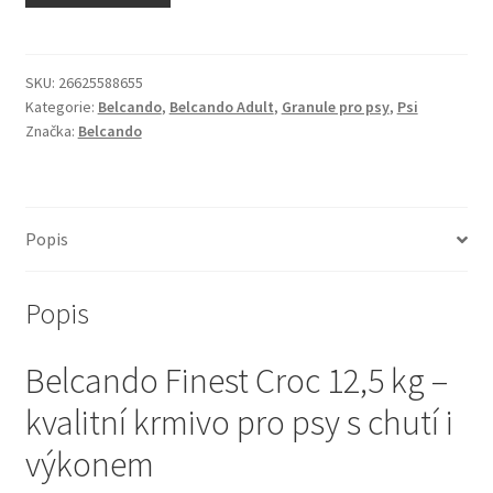
N&D Farmina pro kočky — Italské holistic krmivo
Odpočívadla pro kočky
SKU:
26625588655
Kategorie:
Belcando
,
Belcando Adult
,
Granule pro psy
,
Psi
Značka:
Belcando
Pamlsky pro kočky
Purizon pro kočky
Popis
Royal Canin pro kočky
Popis
Škrabadla pro kočky
Belcando Finest Croc 12,5 kg –
Veterinární dieta pro kočky
kvalitní krmivo pro psy s chutí i
Vše pro psy — Krmivo, doplňky, vybavení
výkonem
Boudy a výběhy