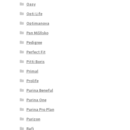
Oasy
Opti Life
Optimanova
Pan Mišňsko
Pedigree
Perfect Fit
Pitti Boris
Primal
Prolife
Purina Beneful
Purina One
Purina Pro Plan
Purizon
Rafi