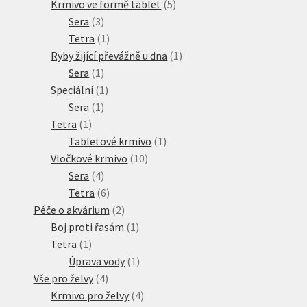
produkty
5
Krmivo ve formě tablet
5
3
produktů
Sera
3
produkty
1
Tetra
1
produkt
1
Ryby žijící převážně u dna
1
1
produkt
Sera
1
produkt
1
Speciální
1
1
produkt
Sera
1
1
produkt
Tetra
1
produkt
1
Tabletové krmivo
1
10
produkt
Vločkové krmivo
10
4
produktů
Sera
4
produkty
6
Tetra
6
produktů
2
Péče o akvárium
2
produkty
1
Boj proti řasám
1
1
produkt
Tetra
1
produkt
1
Úprava vody
1
4
produkt
Vše pro želvy
4
produkty
4
Krmivo pro želvy
4