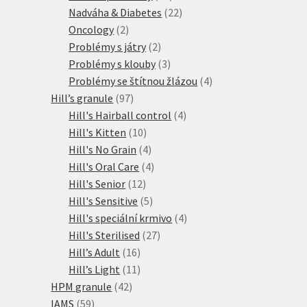
produktů
22
Nadváha & Diabetes
22
2
produktů
Oncology
2
produkty
2
Problémy s játry
2
produkty
3
Problémy s klouby
3
produkty
4
Problémy se štítnou žlázou
4
97
produkty
Hill’s granule
97
produktů
4
Hill's Hairball control
4
10
produkty
Hill's Kitten
10
produktů
4
Hill's No Grain
4
produkty
4
Hill's Oral Care
4
12
produkty
Hill's Senior
12
produktů
5
Hill's Sensitive
5
produktů
4
Hill's speciální krmivo
4
27
produkty
Hill's Sterilised
27
16
produktů
Hill’s Adult
16
produktů
11
Hill’s Light
11
42
produktů
HPM granule
42
59
produktů
IAMS
59