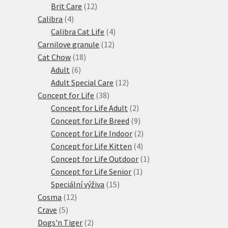
produktů
12
Brit Care
12
4
produktů
Calibra
4
produkty
4
Calibra Cat Life
4
12
produkty
Carnilove granule
12
18
produktů
Cat Chow
18
6
produktů
Adult
6
produktů
12
Adult Special Care
12
38
produktů
Concept for Life
38
produktů
2
Concept for Life Adult
2
produkty
9
Concept for Life Breed
9
produktů
2
Concept for Life Indoor
2
4
produkty
Concept for Life Kitten
4
produkty
1
Concept for Life Outdoor
1
1
produkt
Concept for Life Senior
1
15
produkt
Speciální výživa
15
12
produktů
Cosma
12
5
produktů
Crave
5
produktů
2
Dogs'n Tiger
2