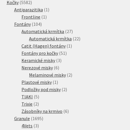
5582
produkty
Kočky
5582
produktů
1
Antiparazitika
1
1
produkt
Frontline
1
104
produkt
Fontány
104
produktů
27
Automatická krmítka
27
produktů
22
Automatická krmítka
22
1
produktů
Catit (Hagen) fontány
1
51
produkt
Fontány pro kočky
51
3
produktů
Keramické misky
3
6
produkty
Nerezové misky
6
produktů
2
Melaminové misky
2
1
produkty
Plastové misky
1
produkt
2
Podložky pod misky
2
5
produkty
TIAKI
5
2
produktů
Trixie
2
produkty
6
Zásobníky na krmivo
6
1695
produktů
Granule
1695
3
produktů
4Vets
3