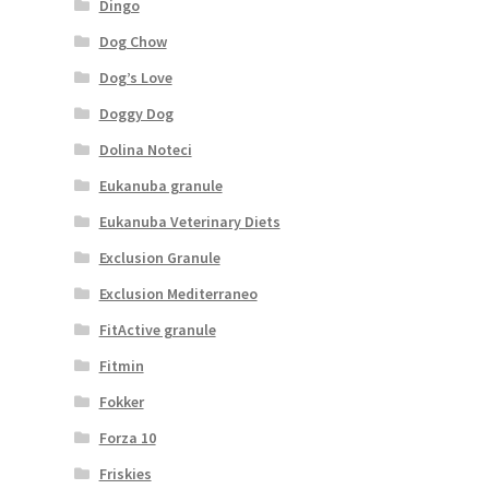
Dingo
Dog Chow
Dog’s Love
Doggy Dog
Dolina Noteci
Eukanuba granule
Eukanuba Veterinary Diets
Exclusion Granule
Exclusion Mediterraneo
FitActive granule
Fitmin
Fokker
Forza 10
Friskies