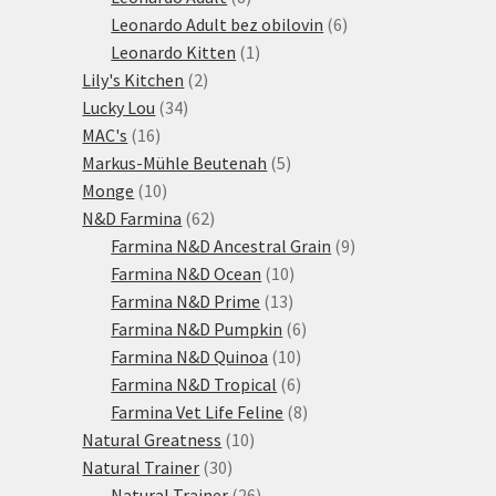
produktů
6
Leonardo Adult bez obilovin
6
1
produktů
Leonardo Kitten
1
2
produkt
Lily's Kitchen
2
34
produkty
Lucky Lou
34
16
produktů
MAC's
16
produktů
5
Markus-Mühle Beutenah
5
10
produktů
Monge
10
produktů
62
N&D Farmina
62
produktů
9
Farmina N&D Ancestral Grain
9
10
produktů
Farmina N&D Ocean
10
13
produktů
Farmina N&D Prime
13
produktů
6
Farmina N&D Pumpkin
6
10
produktů
Farmina N&D Quinoa
10
produktů
6
Farmina N&D Tropical
6
produktů
8
Farmina Vet Life Feline
8
10
produktů
Natural Greatness
10
30
produktů
Natural Trainer
30
produktů
26
Natural Trainer
26