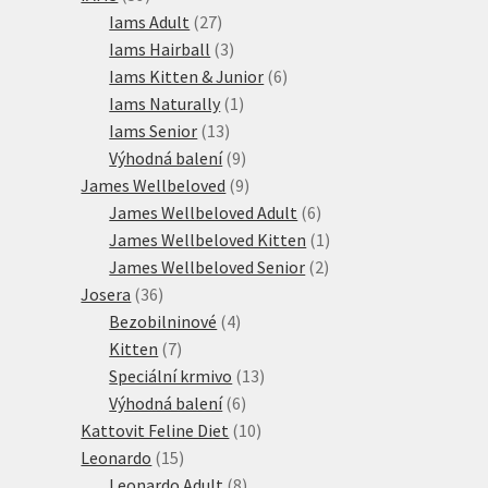
produktů
27
Iams Adult
27
produktů
3
Iams Hairball
3
produkty
6
Iams Kitten & Junior
6
1
produktů
Iams Naturally
1
13
produkt
Iams Senior
13
produktů
9
Výhodná balení
9
produktů
9
James Wellbeloved
9
produktů
6
James Wellbeloved Adult
6
produktů
1
James Wellbeloved Kitten
1
2
produkt
James Wellbeloved Senior
2
36
produkty
Josera
36
produktů
4
Bezobilninové
4
7
produkty
Kitten
7
produktů
13
Speciální krmivo
13
6
produktů
Výhodná balení
6
produktů
10
Kattovit Feline Diet
10
15
produktů
Leonardo
15
produktů
8
Leonardo Adult
8