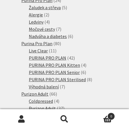
Purina Pro Plan
24
produktů
5
Žaludek a střeva
5
2
produktů
Alergie
2
produkty
4
Ledviny
4
produkty
7
Močové cesty
7
produktů
6
Nadváha a diabetes
6
80
produktů
Purina Pro Plan
80
11
produktů
Live Clear
11
produktů
42
PURINA PRO PLAN
42
produktů
4
PURINA PRO PLAN Kitten
4
6
produkty
PURINA PRO PLAN Senior
6
produktů
8
PURINA PRO PLAN Sterilised
8
7
produktů
Výhodná balení
7
66
produktů
Purizon Adult
66
produktů
4
Coldpressed
4
produkty
37
Purizon Adult
37
produktů
4
Purizon Kitten
4
0
11
produkty
Single Meat
11
Hledat:
Hledat