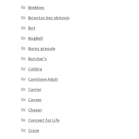
Brekkies
Briantos bez obilovin
Brit
BugBell
Burns granule
Butcher's
Calibra
Carnilove Adult
Carrier
Cavom
Chappi
Concept for Life
Crave