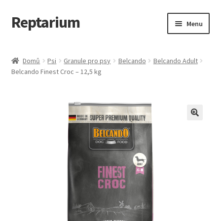
Reptarium
Přeskočit
Přejít
Menu
na
k
navigaci
obsahu
Úvodní stránka
webu
Domů
Psi
Granule pro psy
Belcando
Belcando Adult
Belcando Finest Croc – 12,5 kg
Košík
Malá zvířata — Klece, krmivo, vybavení
Můj účet
Obchod
Pokladna
Vše pro kočky