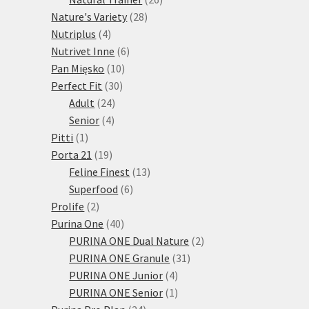
28
produktů
Nature's Variety
28
4
produktů
Nutriplus
4
produkty
6
Nutrivet Inne
6
10
produktů
Pan Mięsko
10
30
produktů
Perfect Fit
30
24
produktů
Adult
24
4
produktů
Senior
4
1
produkty
Pitti
1
produkt
19
Porta 21
19
produktů
13
Feline Finest
13
6
produktů
Superfood
6
2
produktů
Prolife
2
produkty
40
Purina One
40
produktů
2
PURINA ONE Dual Nature
2
31
produkty
PURINA ONE Granule
31
4
produktů
PURINA ONE Junior
4
produkty
1
PURINA ONE Senior
1
24
produkt