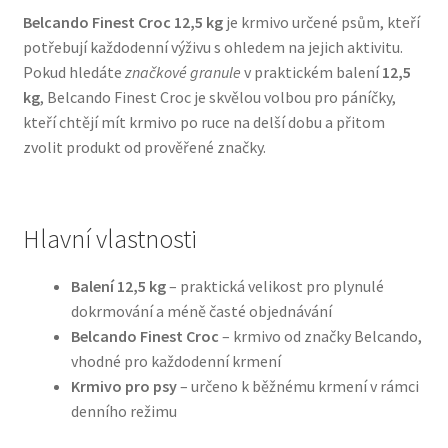
Belcando Finest Croc 12,5 kg
je krmivo určené psům, kteří
potřebují každodenní výživu s ohledem na jejich aktivitu.
Bozita pro psy — Švédské krmivo s nordickou kvalitou
Pokud hledáte
značkové granule
v praktickém balení
12,5
kg
, Belcando Finest Croc je skvělou volbou pro páníčky,
Brit pro psy
kteří chtějí mít krmivo po ruce na delší dobu a přitom
zvolit produkt od prověřené značky.
Granule pro psy
Natural Trainer pro psy — Italské krmivo s
přírodními složkami
Hlavní vlastnosti
Happy Dog — Německá kvalita a přirozené složení
Balení 12,5 kg
– praktická velikost pro plynulé
dokrmování a méně časté objednávání
Belcando Finest Croc
– krmivo od značky Belcando,
Hill’s pro psy
vhodné pro každodenní krmení
Krmivo pro psy
– určeno k běžnému krmení v rámci
Hračky pro psy
denního režimu
Konzervy a kapsičky pro psy