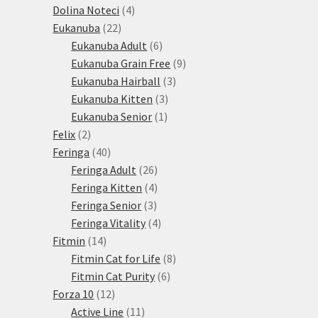
produkty
4
Dolina Noteci
4
22
produkty
Eukanuba
22
produktů
6
Eukanuba Adult
6
produktů
9
Eukanuba Grain Free
9
3
produktů
Eukanuba Hairball
3
3
produkty
Eukanuba Kitten
3
1
produkty
Eukanuba Senior
1
2
produkt
Felix
2
produkty
40
Feringa
40
produktů
26
Feringa Adult
26
produktů
4
Feringa Kitten
4
3
produkty
Feringa Senior
3
produkty
4
Feringa Vitality
4
14
produkty
Fitmin
14
produktů
8
Fitmin Cat for Life
8
6
produktů
Fitmin Cat Purity
6
12
produktů
Forza 10
12
produktů
11
Active Line
11