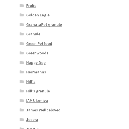
Frolic
Golden Eagle
GranataPet granule
Granule
Green Petfood
Greenwoods
Happy Dog
Herrmanns
Hill's
Hill’s granule
IAMS krmiva
James Wellbeloved
Josera
JULIUS