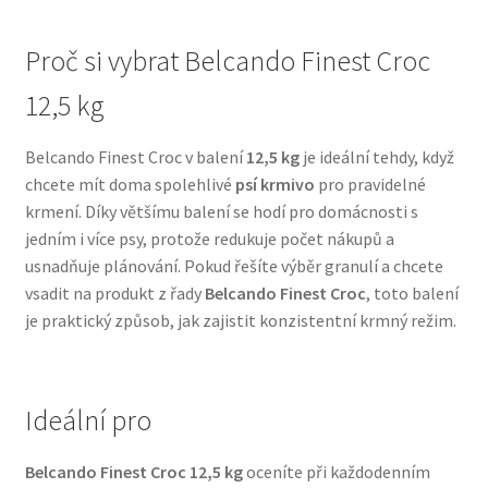
N&D Farmina pro psy — Italské holistic krmivo
Proč si vybrat Belcando Finest Croc
12,5 kg
Oblečky pro psy
Belcando Finest Croc v balení
12,5 kg
je ideální tehdy, když
Pamlsky pro psy
chcete mít doma spolehlivé
psí krmivo
pro pravidelné
krmení. Díky většímu balení se hodí pro domácnosti s
Pelíšky pro psy
jedním i více psy, protože redukuje počet nákupů a
usnadňuje plánování. Pokud řešíte výběr granulí a chcete
Ortopedické pelíšky
vsadit na produkt z řady
Belcando Finest Croc
, toto balení
je praktický způsob, jak zajistit konzistentní krmný režim.
Přepravky pro psy
Purizon pro psy — Vysoký obsah masa, bez obilovin
Ideální pro
Royal Canin pro psy
Belcando Finest Croc 12,5 kg
oceníte při každodenním