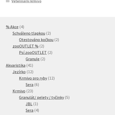
Veterinární krmivo
4
% Akce
4
produkty
2
Schváleno tlapkou
2
produkty
2
Otestováno kočkou
2
2
produkty
zooOUTLET %
2
produkty
2
Psí zooOUTLET
2
2
produkty
Granule
2
41
produkty
Akvaristika
41
produktů
12
Jezírko
12
produktů
12
Krmivo pro ryby
12
6
produktů
Sera
6
23
produktů
Krmivo
23
produktů
5
Granulát/ pelety / tyčinky
5
1
produktů
JBL
1
produkt
4
Sera
4