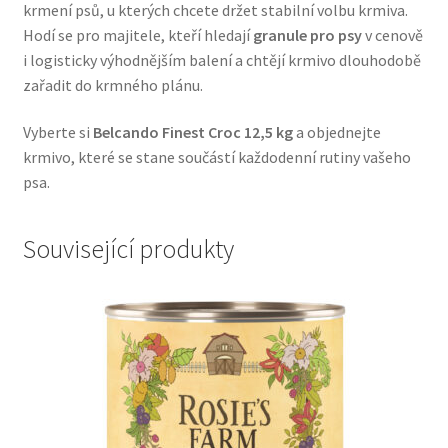
krmení psů, u kterých chcete držet stabilní volbu krmiva.
Veterinární dieta pro psy
Hodí se pro majitele, kteří hledají
granule pro psy
v cenově
i logisticky výhodnějším balení a chtějí krmivo dlouhodobě
Vodítka a obojky
zařadit do krmného plánu.
Wolf of Wilderness
Vyberte si
Belcando Finest Croc 12,5 kg
a objednejte
krmivo, které se stane součástí každodenní rutiny vašeho
psa.
Související produkty