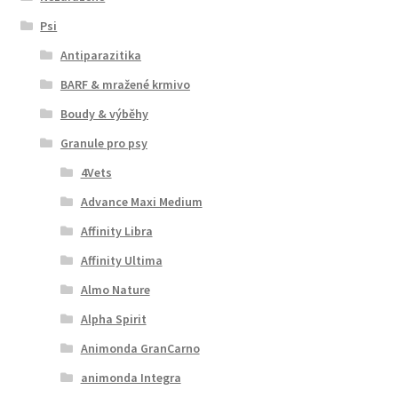
Psi
Antiparazitika
BARF & mražené krmivo
Boudy & výběhy
Granule pro psy
4Vets
Advance Maxi Medium
Affinity Libra
Affinity Ultima
Almo Nature
Alpha Spirit
Animonda GranCarno
animonda Integra