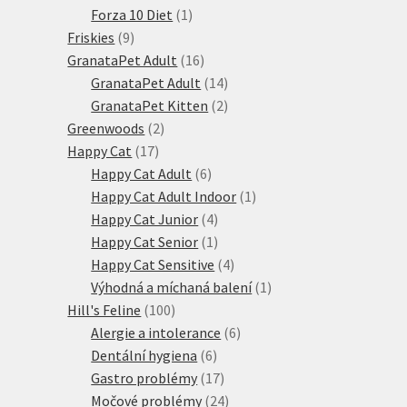
produktů
1
Forza 10 Diet
1
9
produkt
Friskies
9
produktů
16
GranataPet Adult
16
produktů
14
GranataPet Adult
14
produktů
2
GranataPet Kitten
2
2
produkty
Greenwoods
2
17
produkty
Happy Cat
17
produktů
6
Happy Cat Adult
6
produktů
1
Happy Cat Adult Indoor
1
4
produkt
Happy Cat Junior
4
produkty
1
Happy Cat Senior
1
produkt
4
Happy Cat Sensitive
4
produkty
1
Výhodná a míchaná balení
1
100
produkt
Hill's Feline
100
produktů
6
Alergie a intolerance
6
6
produktů
Dentální hygiena
6
produktů
17
Gastro problémy
17
produktů
24
Močové problémy
24