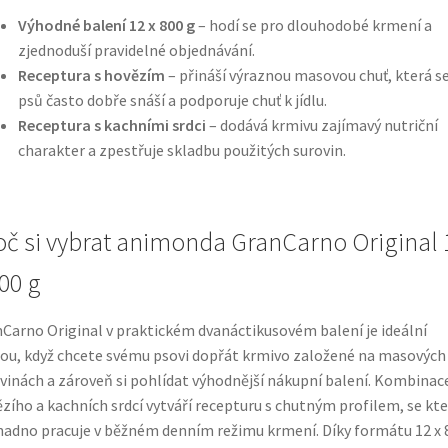
Výhodné balení 12 x 800 g
– hodí se pro dlouhodobé krmení a
zjednoduší pravidelné objednávání.
Receptura s hovězím
– přináší výraznou masovou chuť, která se
psů často dobře snáší a podporuje chuť k jídlu.
Receptura s kachními srdci
– dodává krmivu zajímavý nutriční
charakter a zpestřuje skladbu použitých surovin.
oč si vybrat animonda GranCarno Original 
800 g
Carno Original v praktickém dvanáctikusovém balení je ideální
ou, když chcete svému psovi dopřát krmivo založené na masových
vinách a zároveň si pohlídat výhodnější nákupní balení. Kombinac
zího a kachních srdcí vytváří recepturu s chutným profilem, se kt
nadno pracuje v běžném denním režimu krmení. Díky formátu 12 x 