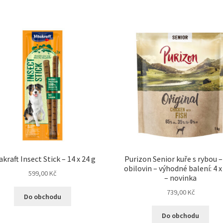
akraft Insect Stick – 14 x 24 g
Purizon Senior kuře s rybou –
obilovin – výhodné balení: 4 x
599,00
Kč
– novinka
739,00
Kč
Do obchodu
Do obchodu