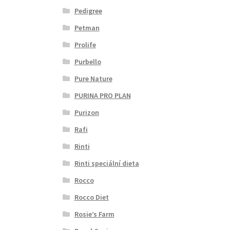
Pedigree
Petman
Prolife
Purbello
Pure Nature
PURINA PRO PLAN
Purizon
Rafi
Rinti
Rinti speciální dieta
Rocco
Rocco Diet
Rosie’s Farm