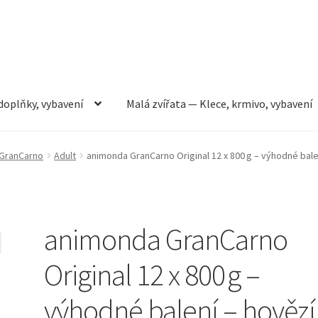
doplňky, vybavení
Malá zvířata — Klece, krmivo, vybavení
rmivo, vybavení
Můj účet
Obchod
Pokladna
Vše pro kočky
GranCarno
Adult
animonda GranCarno Original 12 x 800 g – výhodné bale
animonda GranCarno
Original 12 x 800 g –
výhodné balení – hovězí