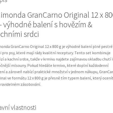
imonda GranCarno Original 12 x 80
– výhodné balení s hovězím &
chními srdci
onda GranCarno Original 12 x 800 g je výhodné balení plné pestré
i pro psy, které mají rády kvalitní receptury. Tento set kombinuje
zí a kachní srdce, takže v krmivu najdete zajímavou skladbu chutí i
čnější mlsouny. Pokud hledáte krmivo, které doplní každodenní
ní a zároveň nabízí praktické množství v jednom nákupu, GranCa
inal ve formátu 12 x 800 g je přesně tím typem balení, který ocení
pravidelném zásobování.
avní vlastnosti