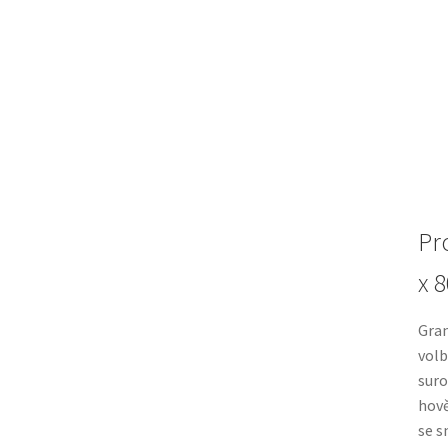
Pr
x 
Gran
volb
suro
hově
se s