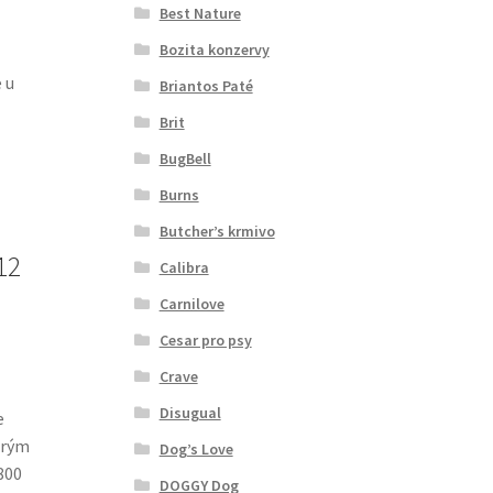
Best Nature
Bozita konzervy
 u
Briantos Paté
Brit
BugBell
Burns
Butcher’s krmivo
12
Calibra
Carnilove
Cesar pro psy
Crave
Disugual
e
erým
Dog’s Love
800
DOGGY Dog