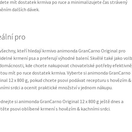
dete mít dostatek krmiva po ruce a minimalizujete čas strávený
ěním dalších dávek.
eální pro
všechny, kteří hledají krmivo animonda GranCarno Original pro
idelné krmení psa a preferují výhodné balení. Skvělé také jako vol
domácnosti, kde chcete nakupovat chovatelské potřeby efektivněji
otou mít po ruce dostatek krmiva. Vyberte si animonda GranCarno
inal 12 x 800 g, pokud chcete psovi podávat recepturu s hovězím &
ními srdci a ocenit praktické množství v jednom nákupu.
dnejte si animonda GranCarno Original 12 x 800 g ještě dnes a
stěte psovi oblíbené krmení s hovězím & kachními srdci.