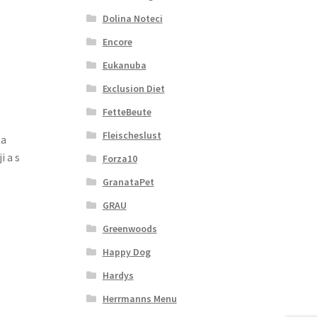
Dolina Noteci
Encore
Eukanuba
Exclusion Diet
FetteBeute
Fleischeslust
ba
 a s
Forza10
GranataPet
GRAU
Greenwoods
Happy Dog
Hardys
Herrmanns Menu