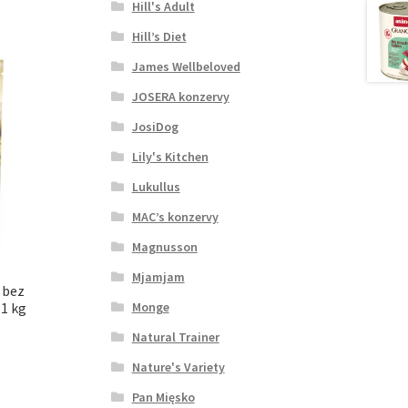
Hill's Adult
Hill’s Diet
James Wellbeloved
JOSERA konzervy
JosiDog
Lily's Kitchen
Lukullus
MAC’s konzervy
Magnusson
Mjamjam
 bez
 1 kg
Monge
Natural Trainer
Nature's Variety
Pan Mięsko