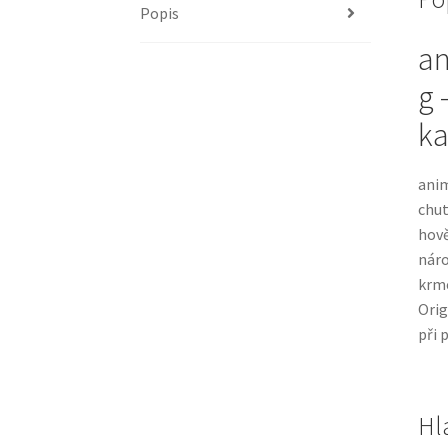
Popis
an
g 
ka
anim
chut
hově
náro
krme
Orig
při 
Hl