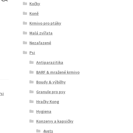
Kočky
Koně
Krmivo pro ptáky
Malá zvířata
Nezařazené
Psi
Antiparazitika
BARF & mražené krmivo
Boudy & výběhy
Granule pro psy
Psi
Hračky Kong
Hygiena
Konzervy a kapsičky
4vets