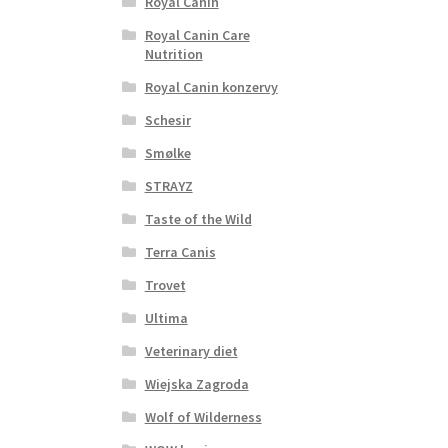
Royal Canin
Royal Canin Care
Nutrition
Royal Canin konzervy
Schesir
Smølke
STRAYZ
Taste of the Wild
Terra Canis
Trovet
Ultima
Veterinary diet
Wiejska Zagroda
Wolf of Wilderness