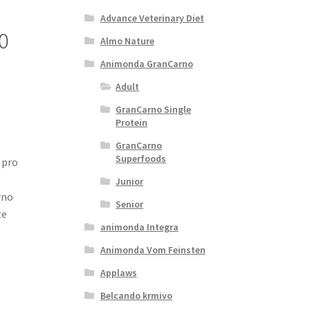
Advance Veterinary Diet
0
Almo Nature
Animonda GranCarno
Adult
GranCarno Single
Protein
GranCarno
Superfoods
 pro
Junior
rno
Senior
te
animonda Integra
Animonda Vom Feinsten
Applaws
Belcando krmivo