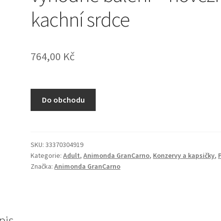
kachní srdce
764,00
Kč
Do obchodu
SKU:
33370304919
Kategorie:
Adult
,
Animonda GranCarno
,
Konzervy a kapsičky
,
Značka:
Animonda GranCarno
pis