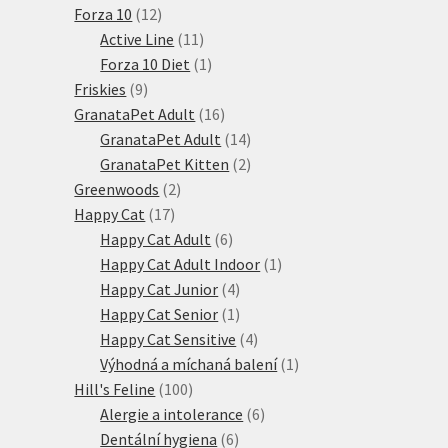
12
produktů
Forza 10
12
produktů
11
Active Line
11
produktů
1
Forza 10 Diet
1
9
produkt
Friskies
9
produktů
16
GranataPet Adult
16
produktů
14
GranataPet Adult
14
produktů
2
GranataPet Kitten
2
2
produkty
Greenwoods
2
17
produkty
Happy Cat
17
produktů
6
Happy Cat Adult
6
produktů
1
Happy Cat Adult Indoor
1
4
produkt
Happy Cat Junior
4
produkty
1
Happy Cat Senior
1
produkt
4
Happy Cat Sensitive
4
produkty
1
Výhodná a míchaná balení
1
100
produkt
Hill's Feline
100
produktů
6
Alergie a intolerance
6
6
produktů
Dentální hygiena
6