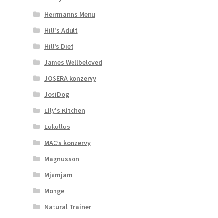
Herrmanns Menu
Hill's Adult
Hill’s Diet
James Wellbeloved
JOSERA konzervy
JosiDog
Lily's Kitchen
Lukullus
MAC’s konzervy
Magnusson
Mjamjam
Monge
Natural Trainer