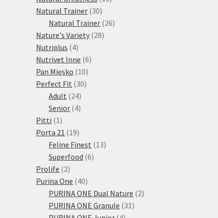
30
produktů
Natural Trainer
30
produktů
26
Natural Trainer
26
28
produktů
Nature's Variety
28
4
produktů
Nutriplus
4
produkty
6
Nutrivet Inne
6
10
produktů
Pan Mięsko
10
30
produktů
Perfect Fit
30
24
produktů
Adult
24
4
produktů
Senior
4
1
produkty
Pitti
1
produkt
19
Porta 21
19
produktů
13
Feline Finest
13
6
produktů
Superfood
6
2
produktů
Prolife
2
produkty
40
Purina One
40
produktů
2
PURINA ONE Dual Nature
2
31
produkty
PURINA ONE Granule
31
4
produktů
PURINA ONE Junior
4