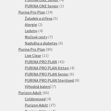
produkty
1
PURINA ONE Senior
1
24
produkt
Purina Pro Plan
24
produktů
5
Žaludek a střeva
5
2
produktů
Alergie
2
produkty
4
Ledviny
4
produkty
7
Močové cesty
7
produktů
6
Nadváha a diabetes
6
80
produktů
Purina Pro Plan
80
11
produktů
Live Clear
11
produktů
42
PURINA PRO PLAN
42
produktů
4
PURINA PRO PLAN Kitten
4
6
produkty
PURINA PRO PLAN Senior
6
produktů
8
PURINA PRO PLAN Sterilised
8
7
produktů
Výhodná balení
7
66
produktů
Purizon Adult
66
produktů
4
Coldpressed
4
produkty
37
Purizon Adult
37
produktů
4