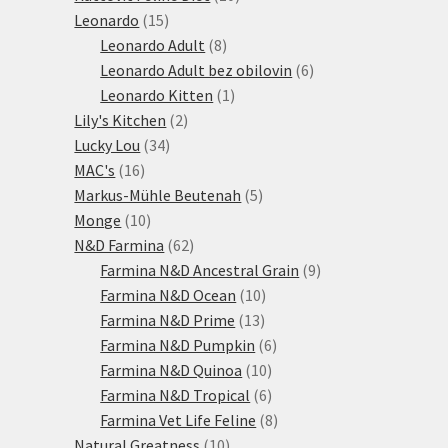
15
produktů
Leonardo
15
produktů
8
Leonardo Adult
8
produktů
6
Leonardo Adult bez obilovin
6
1
produktů
Leonardo Kitten
1
2
produkt
Lily's Kitchen
2
34
produkty
Lucky Lou
34
16
produktů
MAC's
16
produktů
5
Markus-Mühle Beutenah
5
10
produktů
Monge
10
produktů
62
N&D Farmina
62
produktů
9
Farmina N&D Ancestral Grain
9
10
produktů
Farmina N&D Ocean
10
13
produktů
Farmina N&D Prime
13
produktů
6
Farmina N&D Pumpkin
6
10
produktů
Farmina N&D Quinoa
10
produktů
6
Farmina N&D Tropical
6
produktů
8
Farmina Vet Life Feline
8
10
produktů
Natural Greatness
10