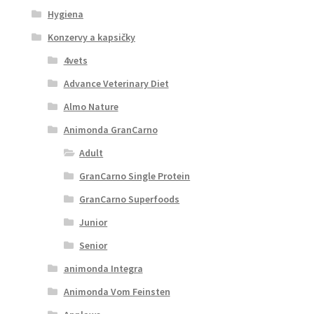
Hygiena
Konzervy a kapsičky
4vets
Advance Veterinary Diet
Almo Nature
Animonda GranCarno
Adult
GranCarno Single Protein
GranCarno Superfoods
Junior
Senior
animonda Integra
Animonda Vom Feinsten