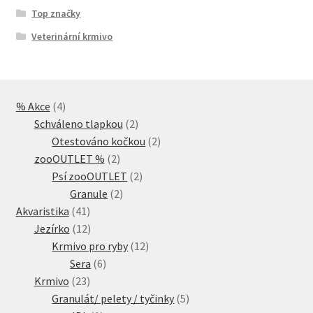
Top značky
Veterinární krmivo
4
% Akce
4
produkty
2
Schváleno tlapkou
2
produkty
2
Otestováno kočkou
2
2
produkty
zooOUTLET %
2
produkty
2
Psí zooOUTLET
2
2
produkty
Granule
2
41
produkty
Akvaristika
41
produktů
12
Jezírko
12
produktů
12
Krmivo pro ryby
12
6
produktů
Sera
6
23
produktů
Krmivo
23
produktů
5
Granulát/ pelety / tyčinky
5