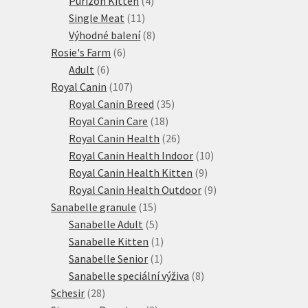
Purizon Kitten
4
11
produkty
Single Meat
11
produktů
8
Výhodné balení
8
6
produktů
Rosie's Farm
6
6
produktů
Adult
6
produktů
107
Royal Canin
107
produktů
35
Royal Canin Breed
35
18
produktů
Royal Canin Care
18
produktů
26
Royal Canin Health
26
produktů
10
Royal Canin Health Indoor
10
9
produktů
Royal Canin Health Kitten
9
produktů
9
Royal Canin Health Outdoor
9
15
produktů
Sanabelle granule
15
produktů
5
Sanabelle Adult
5
produktů
1
Sanabelle Kitten
1
1
produkt
Sanabelle Senior
1
produkt
8
Sanabelle speciální výživa
8
28
produktů
Schesir
28