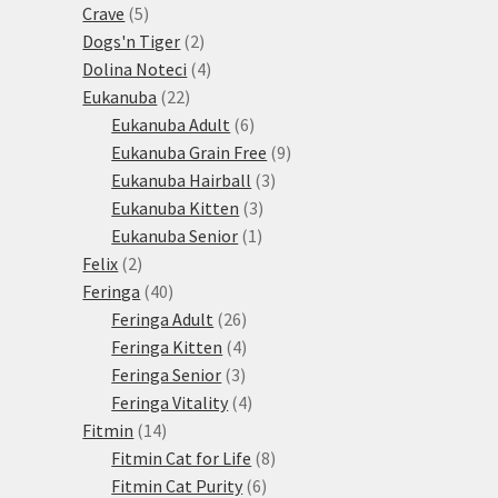
5
produktů
Crave
5
produktů
2
Dogs'n Tiger
2
produkty
4
Dolina Noteci
4
22
produkty
Eukanuba
22
produktů
6
Eukanuba Adult
6
produktů
9
Eukanuba Grain Free
9
3
produktů
Eukanuba Hairball
3
3
produkty
Eukanuba Kitten
3
1
produkty
Eukanuba Senior
1
2
produkt
Felix
2
produkty
40
Feringa
40
produktů
26
Feringa Adult
26
produktů
4
Feringa Kitten
4
3
produkty
Feringa Senior
3
produkty
4
Feringa Vitality
4
14
produkty
Fitmin
14
produktů
8
Fitmin Cat for Life
8
6
produktů
Fitmin Cat Purity
6