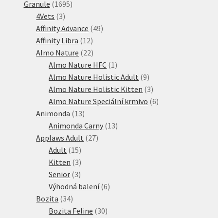
1695
produktů
Granule
1695
3
produktů
4Vets
3
produkty
49
Affinity Advance
49
12
produktů
Affinity Libra
12
produktů
22
Almo Nature
22
produktů
1
Almo Nature HFC
1
produkt
9
Almo Nature Holistic Adult
9
produktů
3
Almo Nature Holistic Kitten
3
produkty
6
Almo Nature Speciální krmivo
6
13
produktů
Animonda
13
produktů
13
Animonda Carny
13
27
produktů
Applaws Adult
27
15
produktů
Adult
15
produktů
3
Kitten
3
3
produkty
Senior
3
produkty
6
Výhodná balení
6
34
produktů
Bozita
34
produktů
30
Bozita Feline
30