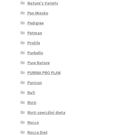
Nature's Variety
Pan Mięsko
Pedigree
Petman
Prolife
Purbello
Pure Nature
PURINA PRO PLAN
Purizon
Rafi
Rinti
Rinti speciální dieta
Rocco
Rocco Diet