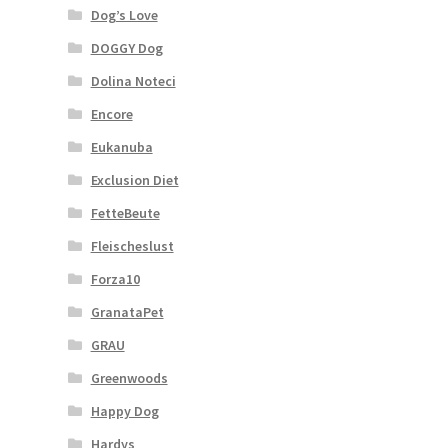
Dog’s Love
DOGGY Dog
Dolina Noteci
Encore
Eukanuba
Exclusion Diet
FetteBeute
Fleischeslust
Forza10
GranataPet
GRAU
Greenwoods
Happy Dog
Hardys