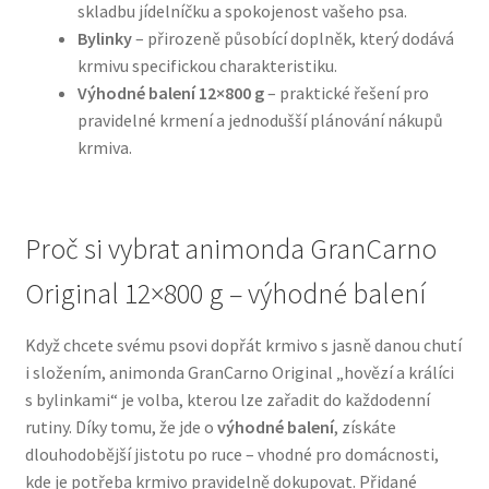
skladbu jídelníčku a spokojenost vašeho psa.
Bylinky
– přirozeně působící doplněk, který dodává
N&D Farmina pro psy — Italské holistic krmivo
krmivu specifickou charakteristiku.
Výhodné balení 12×800 g
– praktické řešení pro
Oblečky pro psy
pravidelné krmení a jednodušší plánování nákupů
krmiva.
Pamlsky pro psy
Pelíšky pro psy
Proč si vybrat animonda GranCarno
Ortopedické pelíšky
Original 12×800 g – výhodné balení
Přepravky pro psy
Když chcete svému psovi dopřát krmivo s jasně danou chutí
i složením, animonda GranCarno Original „hovězí a králíci
s bylinkami“ je volba, kterou lze zařadit do každodenní
Purizon pro psy — Vysoký obsah masa, bez obilovin
rutiny. Díky tomu, že jde o
výhodné balení
, získáte
dlouhodobější jistotu po ruce – vhodné pro domácnosti,
Royal Canin pro psy
kde je potřeba krmivo pravidelně dokupovat. Přidané