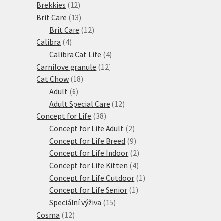
12
produktů
Brekkies
12
produktů
13
Brit Care
13
produktů
12
Brit Care
12
4
produktů
Calibra
4
produkty
4
Calibra Cat Life
4
12
produkty
Carnilove granule
12
18
produktů
Cat Chow
18
6
produktů
Adult
6
produktů
12
Adult Special Care
12
38
produktů
Concept for Life
38
produktů
2
Concept for Life Adult
2
produkty
9
Concept for Life Breed
9
produktů
2
Concept for Life Indoor
2
4
produkty
Concept for Life Kitten
4
produkty
1
Concept for Life Outdoor
1
1
produkt
Concept for Life Senior
1
15
produkt
Speciální výživa
15
12
produktů
Cosma
12