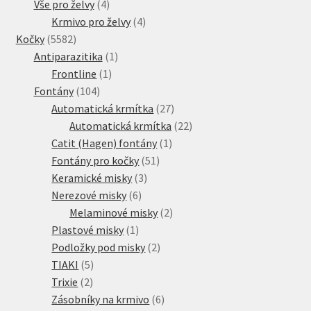
4
produkt
Vše pro želvy
4
produkty
4
Krmivo pro želvy
4
5582
produkty
Kočky
5582
produktů
1
Antiparazitika
1
1
produkt
Frontline
1
104
produkt
Fontány
104
produktů
27
Automatická krmítka
27
produktů
22
Automatická krmítka
22
1
produktů
Catit (Hagen) fontány
1
51
produkt
Fontány pro kočky
51
3
produktů
Keramické misky
3
6
produkty
Nerezové misky
6
produktů
2
Melaminové misky
2
1
produkty
Plastové misky
1
produkt
2
Podložky pod misky
2
5
produkty
TIAKI
5
2
produktů
Trixie
2
produkty
6
Zásobníky na krmivo
6