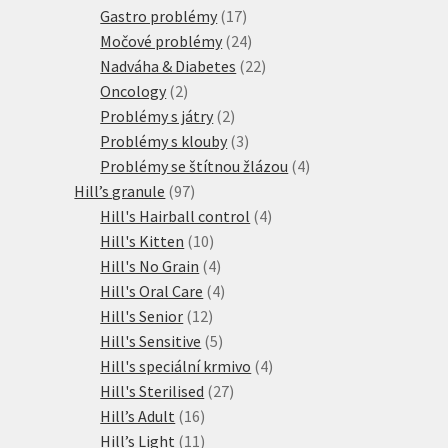
produktů
17
Gastro problémy
17
produktů
24
Močové problémy
24
produktů
22
Nadváha & Diabetes
22
2
produktů
Oncology
2
produkty
2
Problémy s játry
2
produkty
3
Problémy s klouby
3
produkty
4
Problémy se štítnou žlázou
4
97
produkty
Hill’s granule
97
produktů
4
Hill's Hairball control
4
10
produkty
Hill's Kitten
10
produktů
4
Hill's No Grain
4
produkty
4
Hill's Oral Care
4
12
produkty
Hill's Senior
12
produktů
5
Hill's Sensitive
5
produktů
4
Hill's speciální krmivo
4
27
produkty
Hill's Sterilised
27
16
produktů
Hill’s Adult
16
produktů
11
Hill’s Light
11