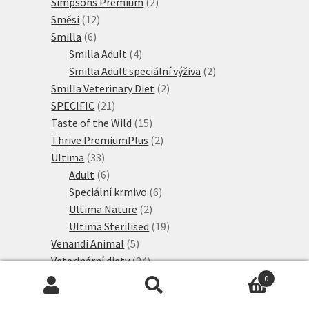
produktů
2
Simpsons Premium
2
12
produkty
Směsi
12
6
produktů
Smilla
6
produktů
4
Smilla Adult
4
produkty
2
Smilla Adult speciální výživa
2
2
produkty
Smilla Veterinary Diet
2
21
produkty
SPECIFIC
21
produktů
15
Taste of the Wild
15
produktů
2
Thrive PremiumPlus
2
33
produkty
Ultima
33
produktů
6
Adult
6
produktů
6
Speciální krmivo
6
2
produktů
Ultima Nature
2
produkty
19
Ultima Sterilised
19
5
produktů
Venandi Animal
5
produktů
24
Veterinární diety
24
produktů
3
Žaludek a střeva
3
0
4
produkty
Hledat:
Hledat
Alergie
4