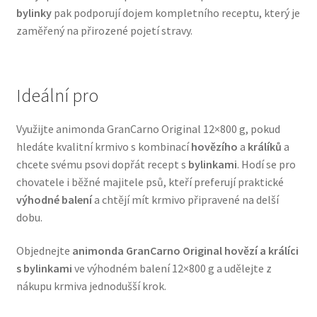
bylinky
pak podporují dojem kompletního receptu, který je
Veterinární dieta pro psy
zaměřený na přirozené pojetí stravy.
Vodítka a obojky
Ideální pro
Wolf of Wilderness
Využijte animonda GranCarno Original 12×800 g, pokud
hledáte kvalitní krmivo s kombinací
hovězího
a
králíků
a
chcete svému psovi dopřát recept s
bylinkami
. Hodí se pro
chovatele i běžné majitele psů, kteří preferují praktické
výhodné balení
a chtějí mít krmivo připravené na delší
dobu.
Objednejte
animonda GranCarno Original hovězí a králíci
s bylinkami
ve výhodném balení 12×800 g a udělejte z
nákupu krmiva jednodušší krok.