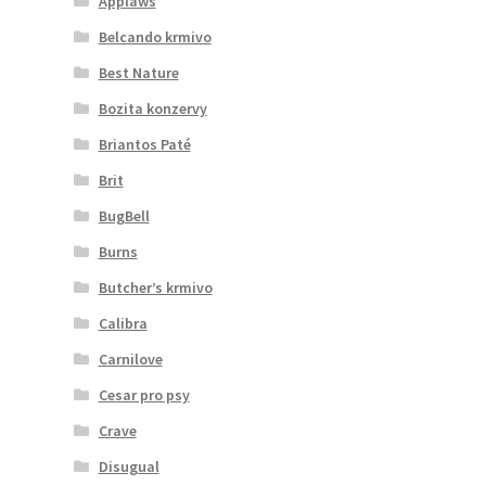
Applaws
Belcando krmivo
Best Nature
Bozita konzervy
Briantos Paté
Brit
BugBell
Burns
Butcher’s krmivo
Calibra
Carnilove
Cesar pro psy
Crave
Disugual