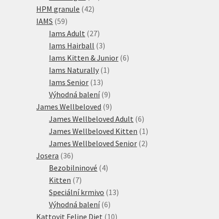
42
produktů
HPM granule
42
59
produktů
IAMS
59
produktů
27
Iams Adult
27
produktů
3
Iams Hairball
3
produkty
6
Iams Kitten & Junior
6
1
produktů
Iams Naturally
1
13
produkt
Iams Senior
13
produktů
9
Výhodná balení
9
produktů
9
James Wellbeloved
9
produktů
6
James Wellbeloved Adult
6
produktů
1
James Wellbeloved Kitten
1
2
produkt
James Wellbeloved Senior
2
36
produkty
Josera
36
produktů
4
Bezobilninové
4
7
produkty
Kitten
7
produktů
13
Speciální krmivo
13
6
produktů
Výhodná balení
6
produktů
10
Kattovit Feline Diet
10