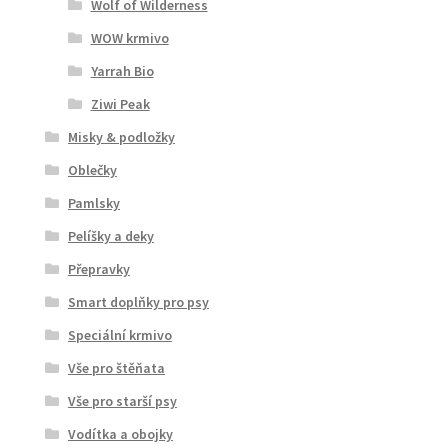
Wolf of Wilderness
WOW krmivo
Yarrah Bio
Ziwi Peak
Misky & podložky
Oblečky
Pamlsky
Pelíšky a deky
Přepravky
Smart doplňky pro psy
Speciální krmivo
Vše pro štěňata
Vše pro starší psy
Vodítka a obojky