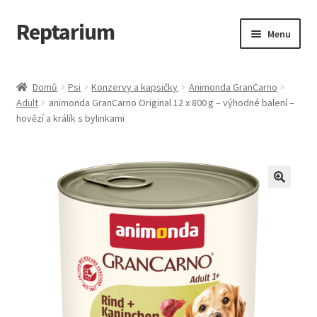
Reptarium
Přeskočit
Přejít
Menu
na
k
navigaci
obsahu
Úvodní stránka
webu
Domů
Psi
Konzervy a kapsičky
Animonda GranCarno
Adult
animonda GranCarno Original 12 x 800 g – výhodné balení –
Košík
hovězí a králík s bylinkami
Malá zvířata — Klece, krmivo, vybavení
Můj účet
Obchod
Pokladna
Vše pro kočky