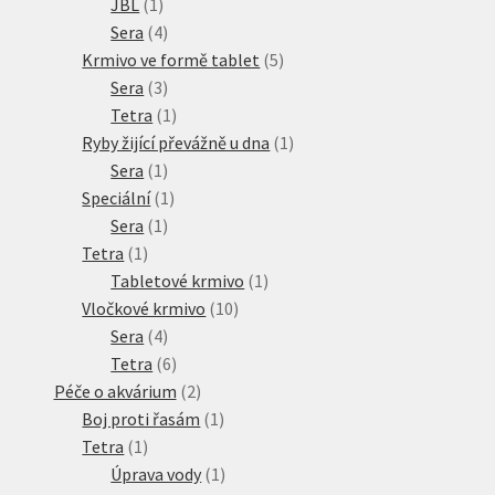
1
produktů
JBL
1
produkt
4
Sera
4
produkty
5
Krmivo ve formě tablet
5
3
produktů
Sera
3
produkty
1
Tetra
1
produkt
1
Ryby žijící převážně u dna
1
1
produkt
Sera
1
produkt
1
Speciální
1
1
produkt
Sera
1
1
produkt
Tetra
1
produkt
1
Tabletové krmivo
1
10
produkt
Vločkové krmivo
10
4
produktů
Sera
4
produkty
6
Tetra
6
produktů
2
Péče o akvárium
2
produkty
1
Boj proti řasám
1
1
produkt
Tetra
1
produkt
1
Úprava vody
1