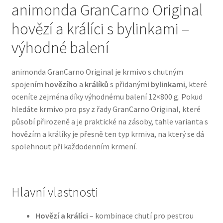
animonda GranCarno Original
hovězí a králíci s bylinkami –
Bozita pro psy — Švédské krmivo s nordickou kvalitou
výhodné balení
Brit pro psy
animonda GranCarno Original je krmivo s chutným
Granule pro psy
spojením
hovězího
a
králíků
s přidanými
bylinkami
, které
oceníte zejména díky výhodnému balení 12×800 g. Pokud
Natural Trainer pro psy — Italské krmivo s
hledáte krmivo pro psy z řady GranCarno Original, které
přírodními složkami
působí přirozeně a je praktické na zásoby, tahle varianta s
hovězím a králíky je přesně ten typ krmiva, na který se dá
Happy Dog — Německá kvalita a přirozené složení
spolehnout při každodenním krmení.
Hill’s pro psy
Hlavní vlastnosti
Hračky pro psy
Hovězí a králíci
– kombinace chutí pro pestrou
Konzervy a kapsičky pro psy