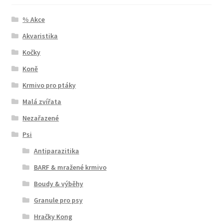
% Akce
Akvaristika
Kočky
Koně
Krmivo pro ptáky
Malá zvířata
Nezařazené
Psi
Antiparazitika
BARF & mražené krmivo
Boudy & výběhy
Granule pro psy
Hračky Kong