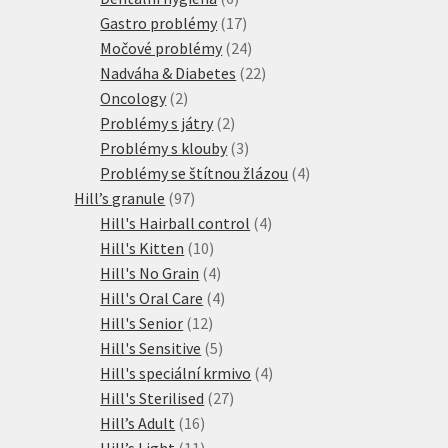
produktů
17
Gastro problémy
17
produktů
24
Močové problémy
24
produktů
22
Nadváha & Diabetes
22
2
produktů
Oncology
2
produkty
2
Problémy s játry
2
produkty
3
Problémy s klouby
3
produkty
4
Problémy se štítnou žlázou
4
97
produkty
Hill’s granule
97
produktů
4
Hill's Hairball control
4
10
produkty
Hill's Kitten
10
produktů
4
Hill's No Grain
4
produkty
4
Hill's Oral Care
4
12
produkty
Hill's Senior
12
produktů
5
Hill's Sensitive
5
produktů
4
Hill's speciální krmivo
4
27
produkty
Hill's Sterilised
27
16
produktů
Hill’s Adult
16
produktů
11
Hill’s Light
11