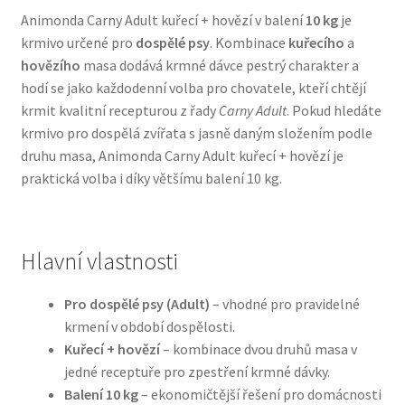
Animonda Carny Adult kuřecí + hovězí v balení
10 kg
je
krmivo určené pro
dospělé psy
. Kombinace
kuřecího
a
Bozita pro psy — Švédské krmivo s nordickou kvalitou
hovězího
masa dodává krmné dávce pestrý charakter a
hodí se jako každodenní volba pro chovatele, kteří chtějí
Brit pro psy
krmit kvalitní recepturou z řady
Carny Adult
. Pokud hledáte
krmivo pro dospělá zvířata s jasně daným složením podle
Granule pro psy
druhu masa, Animonda Carny Adult kuřecí + hovězí je
praktická volba i díky většímu balení 10 kg.
Natural Trainer pro psy — Italské krmivo s
přírodními složkami
Hlavní vlastnosti
Happy Dog — Německá kvalita a přirozené složení
Pro dospělé psy (Adult)
– vhodné pro pravidelné
Hill’s pro psy
krmení v období dospělosti.
Kuřecí + hovězí
– kombinace dvou druhů masa v
Hračky pro psy
jedné receptuře pro zpestření krmné dávky.
Balení 10 kg
– ekonomičtější řešení pro domácnosti
Konzervy a kapsičky pro psy