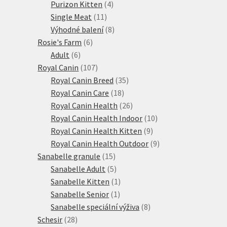
produktů
4
Purizon Kitten
4
11
produkty
Single Meat
11
produktů
8
Výhodné balení
8
6
produktů
Rosie's Farm
6
6
produktů
Adult
6
produktů
107
Royal Canin
107
produktů
35
Royal Canin Breed
35
18
produktů
Royal Canin Care
18
produktů
26
Royal Canin Health
26
produktů
10
Royal Canin Health Indoor
10
9
produktů
Royal Canin Health Kitten
9
produktů
9
Royal Canin Health Outdoor
9
15
produktů
Sanabelle granule
15
produktů
5
Sanabelle Adult
5
produktů
1
Sanabelle Kitten
1
1
produkt
Sanabelle Senior
1
produkt
8
Sanabelle speciální výživa
8
28
produktů
Schesir
28