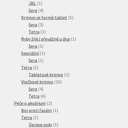
1
produktů
JBL
1
produkt
4
Sera
4
produkty
5
Krmivo ve formě tablet
5
3
produktů
Sera
3
produkty
1
Tetra
1
produkt
1
Ryby žijící převážně u dna
1
1
produkt
Sera
1
produkt
1
Speciální
1
1
produkt
Sera
1
1
produkt
Tetra
1
produkt
1
Tabletové krmivo
1
10
produkt
Vločkové krmivo
10
4
produktů
Sera
4
produkty
6
Tetra
6
produktů
2
Péče o akvárium
2
produkty
1
Boj proti řasám
1
1
produkt
Tetra
1
produkt
1
Úprava vody
1