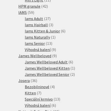
42
produktů
HPM granule
42
59
produktů
IAMS
59
produktů
27
Iams Adult
27
produktů
3
Iams Hairball
3
produkty
6
Iams Kitten & Junior
6
1
produktů
Iams Naturally
1
13
produkt
Iams Senior
13
produktů
9
Výhodná balení
9
produktů
9
James Wellbeloved
9
produktů
6
James Wellbeloved Adult
6
produktů
1
James Wellbeloved Kitten
1
2
produkt
James Wellbeloved Senior
2
36
produkty
Josera
36
produktů
4
Bezobilninové
4
7
produkty
Kitten
7
produktů
13
Speciální krmivo
13
6
produktů
Výhodná balení
6