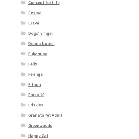
Concept for Life
Cosma
Crave
Dogs'n Tiger
Dolina Noteci
Eukanuba
Felix
Feringa
Fitmin
Forza 10
Friskies
GranataPet Adult
Greenwoods
Happy Cat