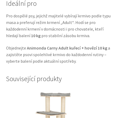
Ideální pro
Veterinární dieta pro psy
Pro dospělé psy, jejichž majitelé vybírají krmivo podle typu
Vodítka a obojky
masa a preferují režim krmení „Adult“. Hodí se pro
každodenní krmení v domácnosti i pro chovatele, kteří
Wolf of Wilderness
hledají balení
10 kg
pro stabilní zásobu krmiva.
Objednejte
Animonda Carny Adult kuřecí + hovězí 10 kg
a
zajistěte psovi spolehlivé krmivo do každodenní rutiny –
vyberte balení podle aktuální spotřeby.
Související produkty