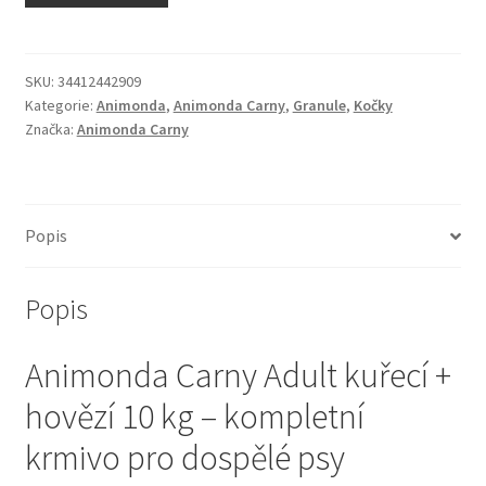
N&D Farmina pro kočky — Italské holistic krmivo
Odpočívadla pro kočky
SKU:
34412442909
Kategorie:
Animonda
,
Animonda Carny
,
Granule
,
Kočky
Značka:
Animonda Carny
Pamlsky pro kočky
Purizon pro kočky
Popis
Royal Canin pro kočky
Popis
Škrabadla pro kočky
Animonda Carny Adult kuřecí +
Veterinární dieta pro kočky
hovězí 10 kg – kompletní
Vše pro psy — Krmivo, doplňky, vybavení
krmivo pro dospělé psy
Boudy a výběhy