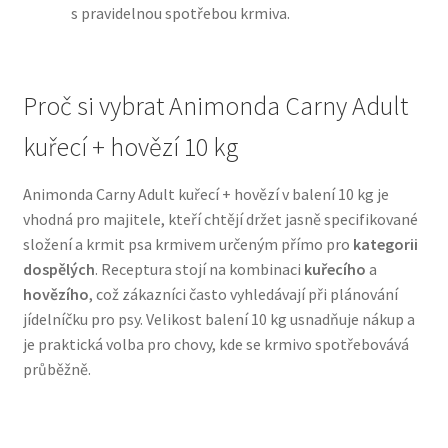
s pravidelnou spotřebou krmiva.
N&D Farmina pro psy — Italské holistic krmivo
Proč si vybrat Animonda Carny Adult
Oblečky pro psy
kuřecí + hovězí 10 kg
Pamlsky pro psy
Animonda Carny Adult kuřecí + hovězí v balení 10 kg je
Pelíšky pro psy
vhodná pro majitele, kteří chtějí držet jasně specifikované
složení a krmit psa krmivem určeným přímo pro
kategorii
Ortopedické pelíšky
dospělých
. Receptura stojí na kombinaci
kuřecího
a
hovězího
, což zákazníci často vyhledávají při plánování
Přepravky pro psy
jídelníčku pro psy. Velikost balení 10 kg usnadňuje nákup a
je praktická volba pro chovy, kde se krmivo spotřebovává
Purizon pro psy — Vysoký obsah masa, bez obilovin
průběžně.
Royal Canin pro psy