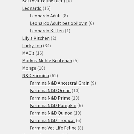
produktů
10
Kattovit Feline Diet
10
15
produktů
Leonardo
15
produktů
8
Leonardo Adult
8
produktů
6
Leonardo Adult bez obilovin
6
1
produktů
Leonardo Kitten
1
2
produkt
Lily's Kitchen
2
34
produkty
Lucky Lou
34
16
produktů
MAC's
16
produktů
5
Markus-Mühle Beutenah
5
10
produktů
Monge
10
produktů
62
N&D Farmina
62
produktů
9
Farmina N&D Ancestral Grain
9
10
produktů
Farmina N&D Ocean
10
13
produktů
Farmina N&D Prime
13
produktů
6
Farmina N&D Pumpkin
6
10
produktů
Farmina N&D Quinoa
10
produktů
6
Farmina N&D Tropical
6
produktů
8
Farmina Vet Life Feline
8