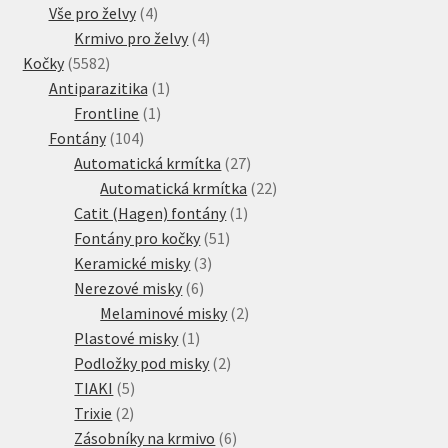
4
produkt
Vše pro želvy
4
produkty
4
Krmivo pro želvy
4
5582
produkty
Kočky
5582
produktů
1
Antiparazitika
1
1
produkt
Frontline
1
104
produkt
Fontány
104
produktů
27
Automatická krmítka
27
produktů
22
Automatická krmítka
22
1
produktů
Catit (Hagen) fontány
1
51
produkt
Fontány pro kočky
51
3
produktů
Keramické misky
3
6
produkty
Nerezové misky
6
produktů
2
Melaminové misky
2
1
produkty
Plastové misky
1
produkt
2
Podložky pod misky
2
5
produkty
TIAKI
5
2
produktů
Trixie
2
produkty
6
Zásobníky na krmivo
6