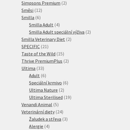
produktů
2
Simpsons Premium
2
12
produkty
Směsi
12
6
produktů
Smilla
6
produktů
4
Smilla Adult
4
produkty
2
Smilla Adult speciální výživa
2
2
produkty
Smilla Veterinary Diet
2
21
produkty
SPECIFIC
21
produktů
15
Taste of the Wild
15
produktů
2
Thrive PremiumPlus
2
33
produkty
Ultima
33
produktů
6
Adult
6
produktů
6
Speciální krmivo
6
2
produktů
Ultima Nature
2
produkty
19
Ultima Sterilised
19
5
produktů
Venandi Animal
5
produktů
24
Veterinární diety
24
produktů
3
Žaludek a střeva
3
4
produkty
Alergie
4