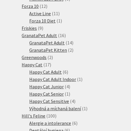
12
produktů
Forza 10
12
produktů
11
Active Line
11
produktů
1
Forza 10 Diet
1
9
produkt
Friskies
9
produktů
16
GranataPet Adult
16
produktů
14
GranataPet Adult
14
produktů
2
GranataPet Kitten
2
2
produkty
Greenwoods
2
17
produkty
Happy Cat
17
produktů
6
Happy Cat Adult
6
produktů
1
Happy Cat Adult Indoor
1
4
produkt
Happy Cat Junior
4
produkty
1
Happy Cat Senior
1
produkt
4
Happy Cat Sensitive
4
produkty
1
Výhodná a míchaná balení
1
100
produkt
Hill's Feline
100
produktů
6
Alergie a intolerance
6
6
produktů
Dentální hygiena
6