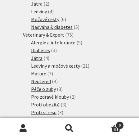
2
produkty
Játra
2
produkty
4
Ledviny
4
produkty
6
Močové cesty
6
produktů
5
Nadváha & diabetes
5
75
produktů
Veterinary & Expert
75
produktů
9
Alergie a intolerance
9
3
produktů
Diabetes
3
4
produkty
Játra
4
produkty
21
Ledviny a močové cesty
21
7
produktů
Mature
7
produktů
4
Neutered
4
produkty
3
Péče o zuby
3
produkty
2
Pro zdravé klouby
2
3
produkty
Proti obezitě
3
3
produkty
Proti stresu
3
2
produkty
Srst a kůže
2
0
produkty
14
Žaludek a střeva
14
Hledat:
Hledat
6
produktů
Visán Optimanova
6