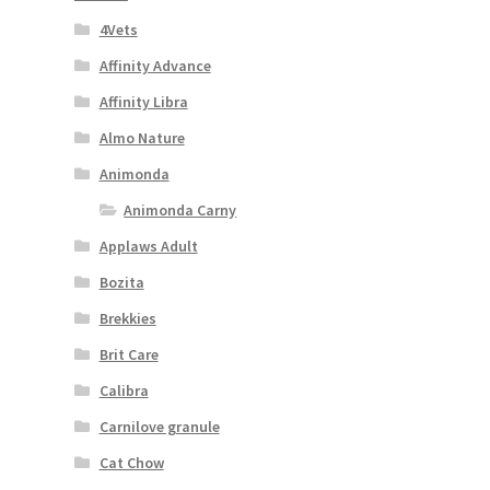
4Vets
Affinity Advance
Affinity Libra
Almo Nature
Animonda
Animonda Carny
Applaws Adult
Bozita
Brekkies
Brit Care
Calibra
Carnilove granule
Cat Chow