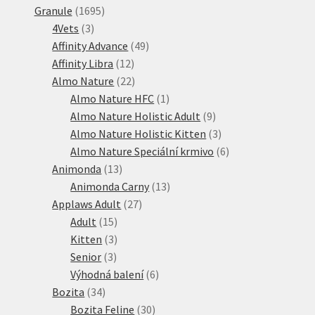
1695
produktů
Granule
1695
3
produktů
4Vets
3
produkty
49
Affinity Advance
49
12
produktů
Affinity Libra
12
produktů
22
Almo Nature
22
produktů
1
Almo Nature HFC
1
produkt
9
Almo Nature Holistic Adult
9
produktů
3
Almo Nature Holistic Kitten
3
produkty
6
Almo Nature Speciální krmivo
6
13
produktů
Animonda
13
produktů
13
Animonda Carny
13
27
produktů
Applaws Adult
27
15
produktů
Adult
15
produktů
3
Kitten
3
3
produkty
Senior
3
produkty
6
Výhodná balení
6
34
produktů
Bozita
34
produktů
30
Bozita Feline
30