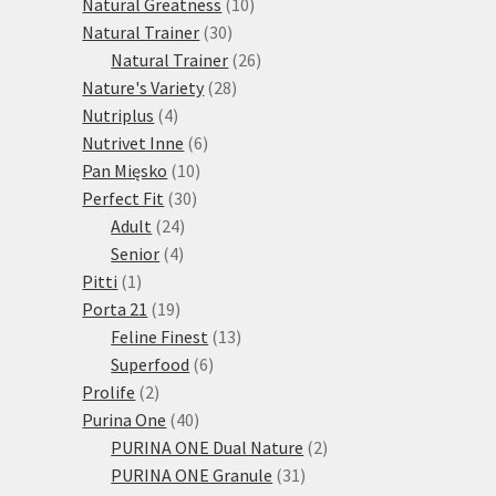
10
produktů
Natural Greatness
10
30
produktů
Natural Trainer
30
produktů
26
Natural Trainer
26
28
produktů
Nature's Variety
28
4
produktů
Nutriplus
4
produkty
6
Nutrivet Inne
6
10
produktů
Pan Mięsko
10
30
produktů
Perfect Fit
30
24
produktů
Adult
24
4
produktů
Senior
4
1
produkty
Pitti
1
produkt
19
Porta 21
19
produktů
13
Feline Finest
13
6
produktů
Superfood
6
2
produktů
Prolife
2
produkty
40
Purina One
40
produktů
2
PURINA ONE Dual Nature
2
31
produkty
PURINA ONE Granule
31