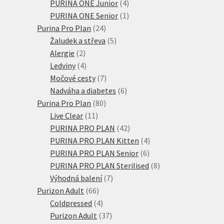
4
produktů
PURINA ONE Junior
4
produkty
1
PURINA ONE Senior
1
24
produkt
Purina Pro Plan
24
produktů
5
Žaludek a střeva
5
2
produktů
Alergie
2
produkty
4
Ledviny
4
produkty
7
Močové cesty
7
produktů
6
Nadváha a diabetes
6
80
produktů
Purina Pro Plan
80
11
produktů
Live Clear
11
produktů
42
PURINA PRO PLAN
42
produktů
4
PURINA PRO PLAN Kitten
4
6
produkty
PURINA PRO PLAN Senior
6
produktů
8
PURINA PRO PLAN Sterilised
8
7
produktů
Výhodná balení
7
66
produktů
Purizon Adult
66
produktů
4
Coldpressed
4
produkty
37
Purizon Adult
37