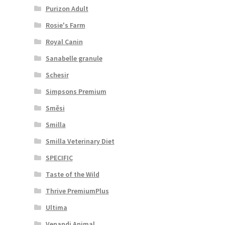
Purizon Adult
Rosie's Farm
Royal Canin
Sanabelle granule
Schesir
Simpsons Premium
Směsi
Smilla
Smilla Veterinary Diet
SPECIFIC
Taste of the Wild
Thrive PremiumPlus
Ultima
Venandi Animal