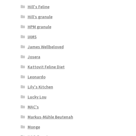
Hill's Feline
Hill’s granule
HPM granule
IAMS
James Wellbeloved
Josera
Kattovit Feline Diet
Leonardo
Lily's Kitchen
Lucky Lou
MAC's
Markus-Mühle Beutenah
Monge