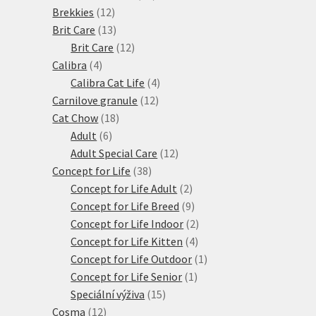
12
produktů
Brekkies
12
produktů
13
Brit Care
13
produktů
12
Brit Care
12
4
produktů
Calibra
4
produkty
4
Calibra Cat Life
4
12
produkty
Carnilove granule
12
18
produktů
Cat Chow
18
6
produktů
Adult
6
produktů
12
Adult Special Care
12
38
produktů
Concept for Life
38
produktů
2
Concept for Life Adult
2
produkty
9
Concept for Life Breed
9
produktů
2
Concept for Life Indoor
2
4
produkty
Concept for Life Kitten
4
produkty
1
Concept for Life Outdoor
1
1
produkt
Concept for Life Senior
1
15
produkt
Speciální výživa
15
12
produktů
Cosma
12