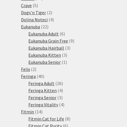
5
produktů
Crave
5
produktů
2
Dogs'n Tiger
2
produkty
4
Dolina Noteci
4
22
produkty
Eukanuba
22
produktů
6
Eukanuba Adult
6
produktů
9
Eukanuba Grain Free
9
3
produktů
Eukanuba Hairball
3
3
produkty
Eukanuba Kitten
3
1
produkty
Eukanuba Senior
1
2
produkt
Felix
2
produkty
40
Feringa
40
produktů
26
Feringa Adult
26
produktů
4
Feringa Kitten
4
3
produkty
Feringa Senior
3
produkty
4
Feringa Vitality
4
14
produkty
Fitmin
14
produktů
8
Fitmin Cat for Life
8
6
produktů
Fitmin Cat Purity
6