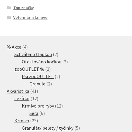
Top značky
Veterinární krmivo
4
% Akce
4
produkty
2
Schváleno tlapkou
2
produkty
2
Otestováno kočkou
2
2
produkty
zooOUTLET %
2
produkty
2
Psí zooOUTLET
2
2
produkty
Granule
2
41
produkty
Akvaristika
41
produktů
12
Jezírko
12
produktů
12
Krmivo pro ryby
12
6
produktů
Sera
6
23
produktů
Krmivo
23
produktů
5
Granulát/ pelety / tyčinky
5