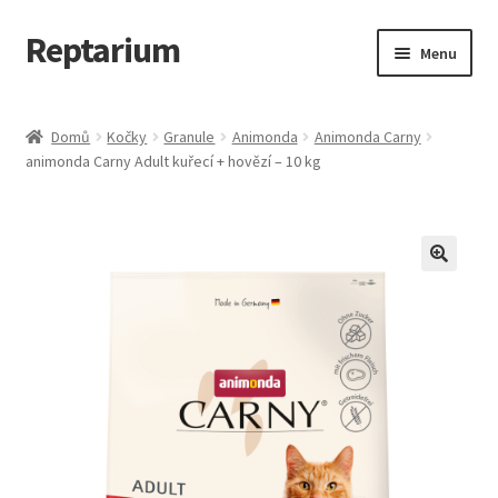
Reptarium
Přeskočit
Přejít
Menu
na
k
navigaci
obsahu
Úvodní stránka
webu
Domů
Kočky
Granule
Animonda
Animonda Carny
animonda Carny Adult kuřecí + hovězí – 10 kg
Košík
Malá zvířata — Klece, krmivo, vybavení
Můj účet
Obchod
Pokladna
Vše pro kočky