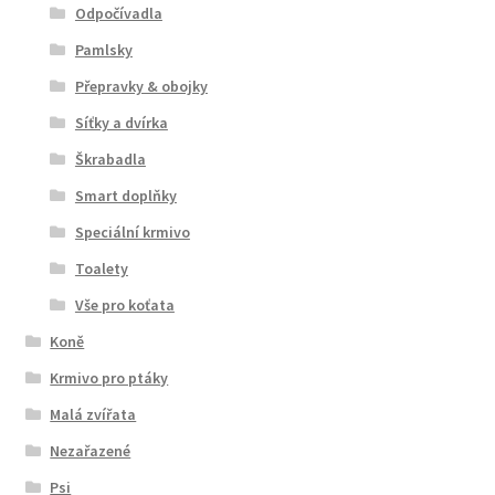
Odpočívadla
Pamlsky
Přepravky & obojky
Síťky a dvírka
Škrabadla
Smart doplňky
Speciální krmivo
Toalety
Vše pro koťata
Koně
Krmivo pro ptáky
Malá zvířata
Nezařazené
Psi