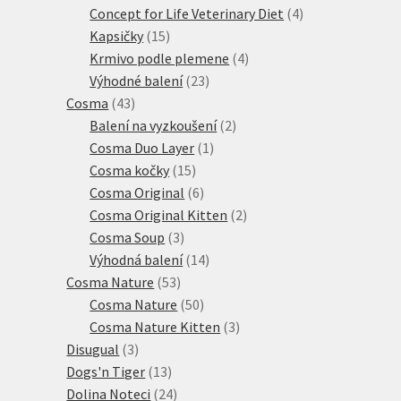
produkty
4
Concept for Life Veterinary Diet
4
15
produkty
Kapsičky
15
produktů
4
Krmivo podle plemene
4
23
produkty
Výhodné balení
23
43
produktů
Cosma
43
produktů
2
Balení na vyzkoušení
2
1
produkty
Cosma Duo Layer
1
15
produkt
Cosma kočky
15
produktů
6
Cosma Original
6
produktů
2
Cosma Original Kitten
2
3
produkty
Cosma Soup
3
produkty
14
Výhodná balení
14
53
produktů
Cosma Nature
53
produktů
50
Cosma Nature
50
produktů
3
Cosma Nature Kitten
3
3
produkty
Disugual
3
produkty
13
Dogs'n Tiger
13
produktů
24
Dolina Noteci
24