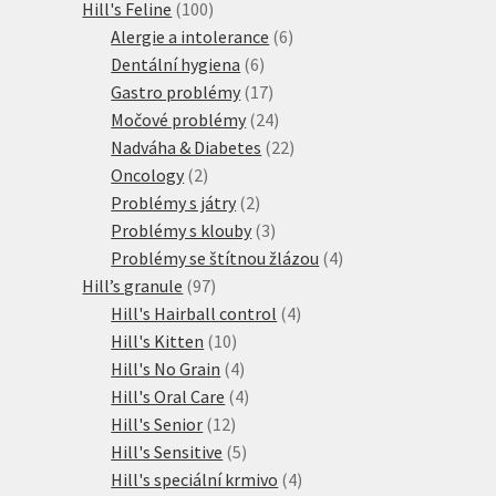
100
produkt
Hill's Feline
100
produktů
6
Alergie a intolerance
6
6
produktů
Dentální hygiena
6
produktů
17
Gastro problémy
17
produktů
24
Močové problémy
24
produktů
22
Nadváha & Diabetes
22
2
produktů
Oncology
2
produkty
2
Problémy s játry
2
produkty
3
Problémy s klouby
3
produkty
4
Problémy se štítnou žlázou
4
97
produkty
Hill’s granule
97
produktů
4
Hill's Hairball control
4
10
produkty
Hill's Kitten
10
produktů
4
Hill's No Grain
4
produkty
4
Hill's Oral Care
4
12
produkty
Hill's Senior
12
produktů
5
Hill's Sensitive
5
produktů
4
Hill's speciální krmivo
4