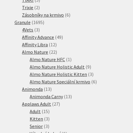
2
produktů
Trixie
2
produkty
6
Zásobníky na krmivo
6
1695
produktů
Granule
1695
3
produktů
4Vets
3
produkty
49
Affinity Advance
49
12
produktů
Affinity Libra
12
produktů
22
Almo Nature
22
produktů
1
Almo Nature HFC
1
produkt
9
Almo Nature Holistic Adult
9
produktů
3
Almo Nature Holistic Kitten
3
produkty
6
Almo Nature Speciální krmivo
6
13
produktů
Animonda
13
produktů
13
Animonda Carny
13
27
produktů
Applaws Adult
27
15
produktů
Adult
15
produktů
3
Kitten
3
3
produkty
Senior
3