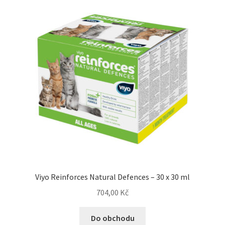
Concept for Life pro kočky — Krmivo pro každou životní
fázi
Feringa pro kočky — Lisované za studena a přírodní
Fontány pro kočky
Granule pro kočky
Hill’s pro kočky — Veterinární a prémiová výživa
Kočičí toalety
Viyo Reinforces Natural Defences – 30 x 30 ml
Kočkolit
704,00
Kč
Konzervy a kapsičky pro kočky
Do obchodu