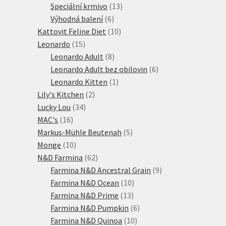
produktů
13
Speciální krmivo
13
6
produktů
Výhodná balení
6
produktů
10
Kattovit Feline Diet
10
15
produktů
Leonardo
15
produktů
8
Leonardo Adult
8
produktů
6
Leonardo Adult bez obilovin
6
1
produktů
Leonardo Kitten
1
2
produkt
Lily's Kitchen
2
34
produkty
Lucky Lou
34
16
produktů
MAC's
16
produktů
5
Markus-Mühle Beutenah
5
10
produktů
Monge
10
produktů
62
N&D Farmina
62
produktů
9
Farmina N&D Ancestral Grain
9
10
produktů
Farmina N&D Ocean
10
13
produktů
Farmina N&D Prime
13
produktů
6
Farmina N&D Pumpkin
6
10
produktů
Farmina N&D Quinoa
10