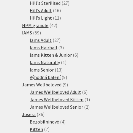
27
produkty
Hill's Sterilised
27
16
produktů
Hill’s Adult
16
produktů
11
Hill’s Light
11
42
produktů
HPM granule
42
59
produktů
IAMS
59
produktů
27
Iams Adult
27
produktů
3
Iams Hairball
3
produkty
6
Iams Kitten & Junior
6
1
produktů
Iams Naturally
1
13
produkt
Iams Senior
13
produktů
9
Výhodná balení
9
produktů
9
James Wellbeloved
9
produktů
6
James Wellbeloved Adult
6
produktů
1
James Wellbeloved Kitten
1
2
produkt
James Wellbeloved Senior
2
36
produkty
Josera
36
produktů
4
Bezobilninové
4
7
produkty
Kitten
7