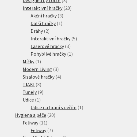
Designed by Lotte
8
produktů
20
Interaktivní hračky
20
3
produktů
Akční hračky
3
1
produkty
Další hračky
1
2
produkt
Dráhy
2
produkty
5
Interaktivní hračky
5
3
produktů
Laserové hračky
3
produkty
1
Pohyblivé hračky
1
1
produkt
Míčky
1
produkt
3
Modern Living
3
produkty
4
Sisalové hračky
4
8
produkty
TIAKI
8
produktů
9
Tunely
9
1
produktů
Udice
1
produkt
1
Udice na hraní s peřím
1
20
produkt
Hygiena a péče
20
11
produktů
Feliway
11
produktů
7
Feliway
7