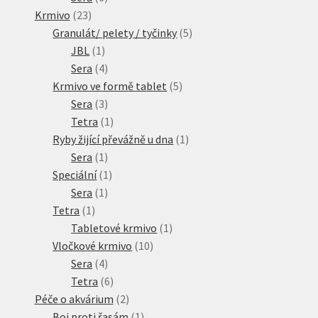
23
produktů
Krmivo
23
produktů
5
Granulát/ pelety / tyčinky
5
N&D Farmina pro psy — Italské holistic krmivo
1
produktů
JBL
1
produkt
4
Sera
4
Oblečky pro psy
produkty
5
Krmivo ve formě tablet
5
3
produktů
Sera
3
Pamlsky pro psy
produkty
1
Tetra
1
produkt
1
Ryby žijící převážně u dna
1
Pelíšky pro psy
1
produkt
Sera
1
produkt
1
Speciální
1
Ortopedické pelíšky
1
produkt
Sera
1
1
produkt
Tetra
1
Přepravky pro psy
produkt
1
Tabletové krmivo
1
10
produkt
Vločkové krmivo
10
Purizon pro psy — Vysoký obsah masa, bez obilovin
4
produktů
Sera
4
produkty
6
Tetra
6
produktů
2
Royal Canin pro psy
Péče o akvárium
2
produkty
1
Boj proti řasám
1