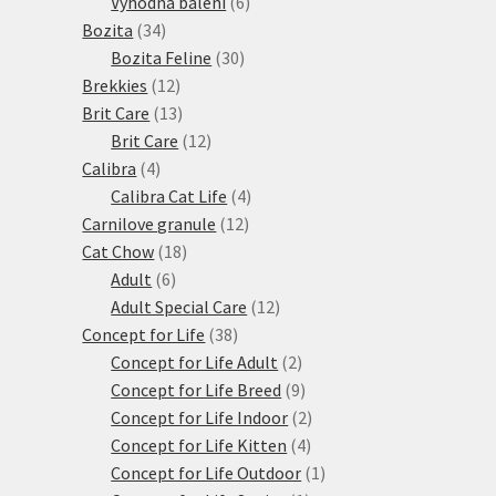
produkty
6
Výhodná balení
6
34
produktů
Bozita
34
produktů
30
Bozita Feline
30
12
produktů
Brekkies
12
produktů
13
Brit Care
13
produktů
12
Brit Care
12
4
produktů
Calibra
4
produkty
4
Calibra Cat Life
4
12
produkty
Carnilove granule
12
18
produktů
Cat Chow
18
6
produktů
Adult
6
produktů
12
Adult Special Care
12
38
produktů
Concept for Life
38
produktů
2
Concept for Life Adult
2
produkty
9
Concept for Life Breed
9
produktů
2
Concept for Life Indoor
2
4
produkty
Concept for Life Kitten
4
produkty
1
Concept for Life Outdoor
1