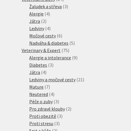
produktů
3
Žaludek a střeva
3
4
produkty
Alergie
4
2
produkty
Játra
2
produkty
4
Ledviny
4
produkty
6
Močové cesty
6
produktů
5
Nadváha & diabetes
5
75
produktů
Veterinary & Expert
75
produktů
9
Alergie a intolerance
9
3
produktů
Diabetes
3
4
produkty
Játra
4
produkty
21
Ledviny a močové cesty
21
7
produktů
Mature
7
produktů
4
Neutered
4
produkty
3
Péče o zuby
3
produkty
2
Pro zdravé klouby
2
3
produkty
Proti obezitě
3
3
produkty
Proti stresu
3
2
produkty
Srst a kůže
2