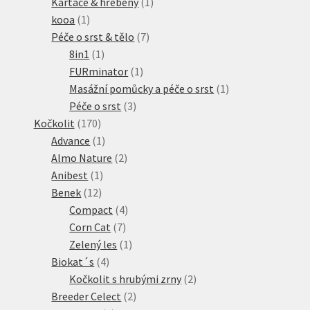
produktů
1
Kartáče & hřebeny
1
1
produkt
kooa
1
produkt
7
Péče o srst & tělo
7
1
produktů
8in1
1
produkt
1
FURminator
1
produkt
1
Masážní pomůcky a péče o srst
1
3
produkt
Péče o srst
3
170
produkty
Kočkolit
170
produktů
1
Advance
1
produkt
2
Almo Nature
2
1
produkty
Anibest
1
12
produkt
Benek
12
produktů
4
Compact
4
7
produkty
Corn Cat
7
produktů
1
Zelený les
1
4
produkt
Biokat´s
4
produkty
2
Kočkolit s hrubými zrny
2
2
produkty
Breeder Celect
2