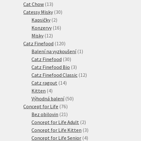
produktů
13
Cat Chow
13
produktů
30
Catessy Misky
30
2
produktů
Kapsičky
2
produkty
16
Konzervy
16
12
produktů
Misky
12
produktů
120
Catz Finefood
120
produktů
1
Balení na vyzkoušení
1
30
produkt
Catz Finefood
30
produktů
3
Catz Finefood Bio
3
produkty
12
Catz Finefood Classic
12
14
produktů
Catz ragout
14
4
produktů
Kitten
4
produkty
50
Výhodná balení
50
76
produktů
Concept for Life
76
21
produktů
Bez obilovin
21
produktů
2
Concept for Life Adult
2
produkty
3
Concept for Life Kitten
3
4
produkty
Concept for Life Senior
4