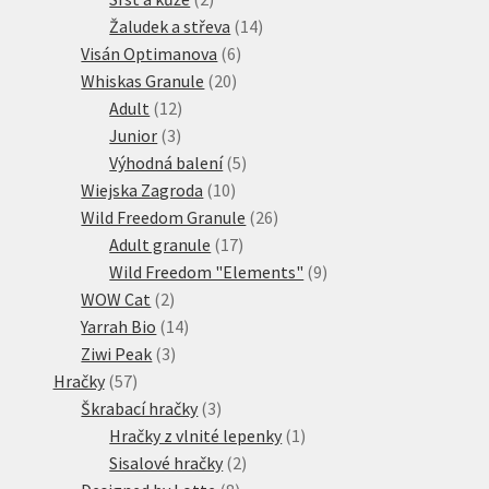
produkty
14
Žaludek a střeva
14
6
produktů
Visán Optimanova
6
20
produktů
Whiskas Granule
20
12
produktů
Adult
12
3
produktů
Junior
3
produkty
5
Výhodná balení
5
10
produktů
Wiejska Zagroda
10
produktů
26
Wild Freedom Granule
26
17
produktů
Adult granule
17
produktů
9
Wild Freedom "Elements"
9
2
produktů
WOW Cat
2
produkty
14
Yarrah Bio
14
3
produktů
Ziwi Peak
3
57
produkty
Hračky
57
produktů
3
Škrabací hračky
3
produkty
1
Hračky z vlnité lepenky
1
2
produkt
Sisalové hračky
2
8
produkty