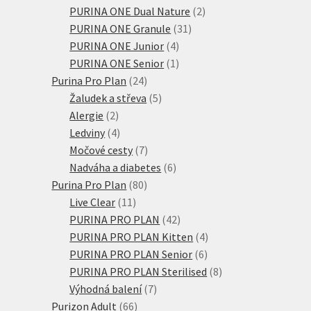
produktů
2
PURINA ONE Dual Nature
2
31
produkty
PURINA ONE Granule
31
4
produktů
PURINA ONE Junior
4
produkty
1
PURINA ONE Senior
1
24
produkt
Purina Pro Plan
24
produktů
5
Žaludek a střeva
5
2
produktů
Alergie
2
produkty
4
Ledviny
4
produkty
7
Močové cesty
7
produktů
6
Nadváha a diabetes
6
80
produktů
Purina Pro Plan
80
11
produktů
Live Clear
11
produktů
42
PURINA PRO PLAN
42
produktů
4
PURINA PRO PLAN Kitten
4
6
produkty
PURINA PRO PLAN Senior
6
produktů
8
PURINA PRO PLAN Sterilised
8
7
produktů
Výhodná balení
7
66
produktů
Purizon Adult
66