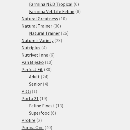
produktů
6
Farmina N&D Tropical
6
produktů
8
Farmina Vet Life Feline
8
10
produktů
Natural Greatness
10
30
produktů
Natural Trainer
30
produktů
26
Natural Trainer
26
28
produktů
Nature's Variety
28
4
produktů
Nutriplus
4
produkty
6
Nutrivet Inne
6
10
produktů
Pan Mięsko
10
30
produktů
Perfect Fit
30
24
produktů
Adult
24
4
produktů
Senior
4
1
produkty
Pitti
1
produkt
19
Porta 21
19
produktů
13
Feline Finest
13
6
produktů
Superfood
6
2
produktů
Prolife
2
produkty
40
Purina One
40