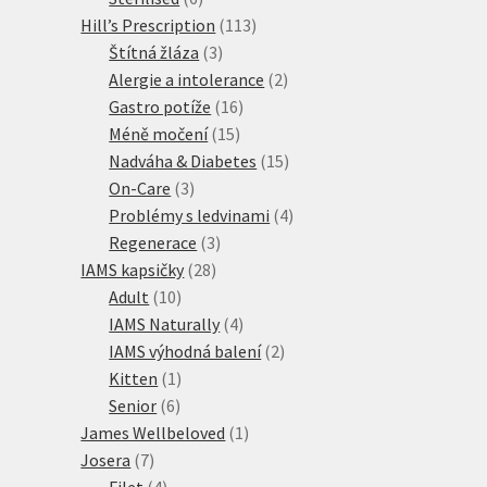
produktů
113
Hill’s Prescription
113
3
produktů
Štítná žláza
3
produkty
2
Alergie a intolerance
2
16
produkty
Gastro potíže
16
15
produktů
Méně močení
15
produktů
15
Nadváha & Diabetes
15
3
produktů
On-Care
3
produkty
4
Problémy s ledvinami
4
3
produkty
Regenerace
3
28
produkty
IAMS kapsičky
28
10
produktů
Adult
10
produktů
4
IAMS Naturally
4
produkty
2
IAMS výhodná balení
2
1
produkty
Kitten
1
6
produkt
Senior
6
produktů
1
James Wellbeloved
1
7
produkt
Josera
7
produktů
4
Filet
4