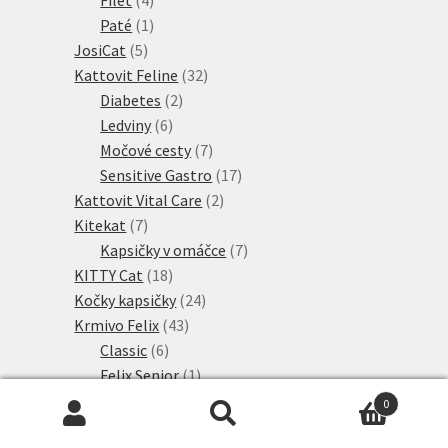
produkty
1
Paté
1
5
produkt
JosiCat
5
produktů
32
Kattovit Feline
32
2
produktů
Diabetes
2
6
produkty
Ledviny
6
produktů
7
Močové cesty
7
produktů
17
Sensitive Gastro
17
2
produktů
Kattovit Vital Care
2
7
produkty
Kitekat
7
produktů
7
Kapsičky v omáčce
7
18
produktů
KITTY Cat
18
produktů
24
Kočky kapsičky
24
43
produktů
Krmivo Felix
43
6
produktů
Classic
6
produktů
1
Felix Senior
1
19
produkt
Kapsičky
19
0
produktů
9
Sensations
9
Hledat:
Hledat