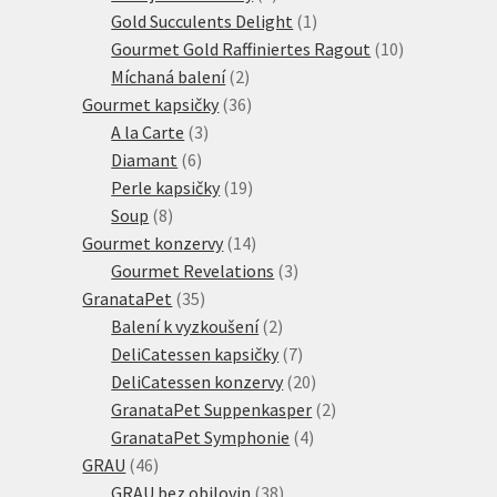
produkty
1
Gold Succulents Delight
1
produkt
10
Gourmet Gold Raffiniertes Ragout
10
2
produktů
Míchaná balení
2
produkty
36
Gourmet kapsičky
36
3
produktů
A la Carte
3
6
produkty
Diamant
6
produktů
19
Perle kapsičky
19
8
produktů
Soup
8
produktů
14
Gourmet konzervy
14
produktů
3
Gourmet Revelations
3
35
produkty
GranataPet
35
produktů
2
Balení k vyzkoušení
2
produkty
7
DeliCatessen kapsičky
7
produktů
20
DeliCatessen konzervy
20
produktů
2
GranataPet Suppenkasper
2
4
produkty
GranataPet Symphonie
4
46
produkty
GRAU
46
produktů
38
GRAU bez obilovin
38