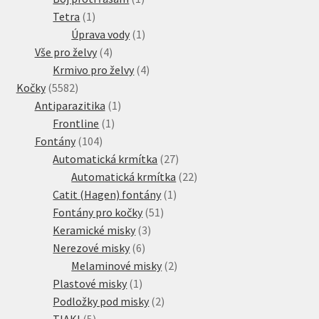
1
produkt
Tetra
1
Veterinární dieta pro psy
produkt
1
Úprava vody
1
4
produkt
Vše pro želvy
4
Vodítka a obojky
produkty
4
Krmivo pro želvy
4
5582
produkty
Kočky
5582
Wolf of Wilderness
produktů
1
Antiparazitika
1
1
produkt
Frontline
1
104
produkt
Fontány
104
produktů
27
Automatická krmítka
27
produktů
22
Automatická krmítka
22
1
produktů
Catit (Hagen) fontány
1
51
produkt
Fontány pro kočky
51
3
produktů
Keramické misky
3
6
produkty
Nerezové misky
6
produktů
2
Melaminové misky
2
1
produkty
Plastové misky
1
produkt
2
Podložky pod misky
2
5
produkty
TIAKI
5