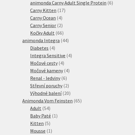
produktů
6
animonda Carny Adult Single Protein
6
17
produktů
Carny Kitten
17
4
produktů
Carny Ocean
4
produkty
2
Carny Senior
2
produkty
66
Kočky Adult
66
produktů
44
animonda Integra
44
4
produktů
Diabetes
4
produkty
4
Integra Sensitive
4
4
produkty
Močové cesty
4
produkty
4
Močové kameny
4
6
produkty
Renal - ledviny
6
produktů
2
Střevní poruchy
2
produkty
20
Výhodné balení
20
produktů
65
Animonda Vom Feinsten
65
54
produktů
Adult
54
produktů
1
Baby Paté
1
5
produkt
Kitten
5
produktů
1
Mousse
1