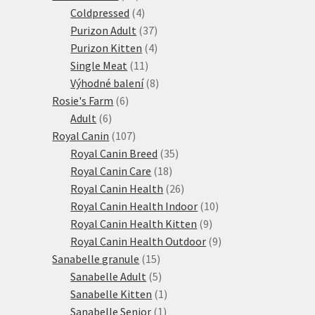
produktů
4
Coldpressed
4
produkty
37
Purizon Adult
37
produktů
4
Purizon Kitten
4
11
produkty
Single Meat
11
produktů
8
Výhodné balení
8
6
produktů
Rosie's Farm
6
6
produktů
Adult
6
produktů
107
Royal Canin
107
produktů
35
Royal Canin Breed
35
18
produktů
Royal Canin Care
18
produktů
26
Royal Canin Health
26
produktů
10
Royal Canin Health Indoor
10
9
produktů
Royal Canin Health Kitten
9
produktů
9
Royal Canin Health Outdoor
9
15
produktů
Sanabelle granule
15
produktů
5
Sanabelle Adult
5
produktů
1
Sanabelle Kitten
1
1
produkt
Sanabelle Senior
1