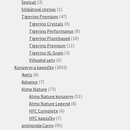
2
produktů
Sepicat
2
produkty
1
Silikátové stelivo
1
produkt
47
Tigerino Premium
47
produktů
8
Tigerino Crystals
8
produktů
8
Tigerino Performance
8
10
produktů
Tigerino Plantbased
10
11
produktů
Tigerino Premium
11
3
produktů
Tigerino XL Grain
3
6
produkty
Výhodné sety
6
produktů
2692
Konzervy a kapsičky
2692
6
produktů
4vets
6
produktů
7
Advance
7
produktů
73
Almo Nature
73
produktů
51
Almo Nature konzervy
51
8
produktů
Almo Nature Legend
8
6
produktů
HFC Complete
6
7
produktů
HFC kapsičky
7
produktů
95
animonda Carny
95