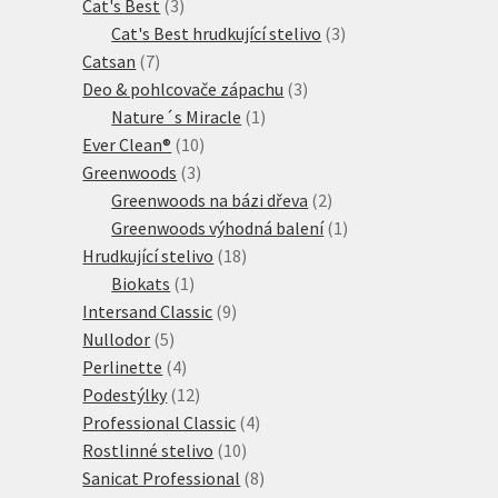
3
produkty
Cat's Best
3
produkty
3
Cat's Best hrudkující stelivo
3
7
produkty
Catsan
7
produktů
3
Deo & pohlcovače zápachu
3
1
produkty
Nature´s Miracle
1
10
produkt
Ever Clean®
10
3
produktů
Greenwoods
3
produkty
2
Greenwoods na bázi dřeva
2
produkty
1
Greenwoods výhodná balení
1
18
produkt
Hrudkující stelivo
18
1
produktů
Biokats
1
produkt
9
Intersand Classic
9
5
produktů
Nullodor
5
produktů
4
Perlinette
4
produkty
12
Podestýlky
12
produktů
4
Professional Classic
4
10
produkty
Rostlinné stelivo
10
produktů
8
Sanicat Professional
8