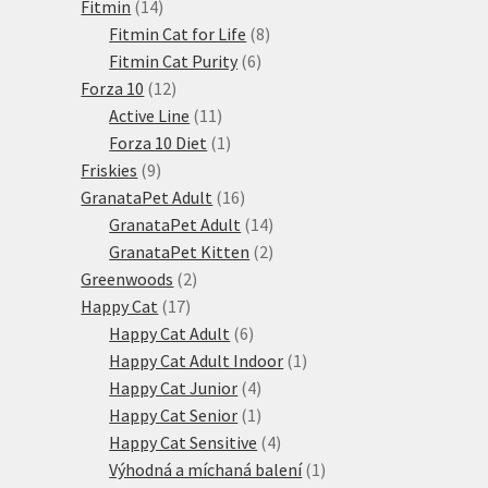
14
produkty
Fitmin
14
produktů
8
Fitmin Cat for Life
8
6
produktů
Fitmin Cat Purity
6
12
produktů
Forza 10
12
produktů
11
Active Line
11
produktů
1
Forza 10 Diet
1
9
produkt
Friskies
9
produktů
16
GranataPet Adult
16
produktů
14
GranataPet Adult
14
produktů
2
GranataPet Kitten
2
2
produkty
Greenwoods
2
17
produkty
Happy Cat
17
produktů
6
Happy Cat Adult
6
produktů
1
Happy Cat Adult Indoor
1
4
produkt
Happy Cat Junior
4
produkty
1
Happy Cat Senior
1
produkt
4
Happy Cat Sensitive
4
produkty
1
Výhodná a míchaná balení
1