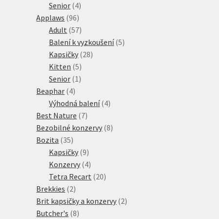
4
produkt
Senior
4
96
produkty
Applaws
96
produktů
57
Adult
57
produktů
5
Balení k vyzkoušení
5
28
produktů
Kapsičky
28
5
produktů
Kitten
5
1
produktů
Senior
1
4
produkt
Beaphar
4
produkty
4
Výhodná balení
4
7
produkty
Best Nature
7
produktů
8
Bezobilné konzervy
8
35
produktů
Bozita
35
produktů
9
Kapsičky
9
produktů
4
Konzervy
4
produkty
20
Tetra Recart
20
2
produktů
Brekkies
2
produkty
2
Brit kapsičky a konzervy
2
8
produkty
Butcher's
8