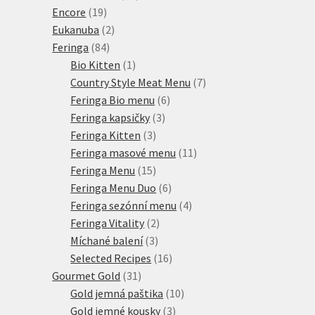
19
produktů
Encore
19
produktů
2
Eukanuba
2
84
produkty
Feringa
84
produktů
1
Bio Kitten
1
produkt
7
Country Style Meat Menu
7
6
produktů
Feringa Bio menu
6
3
produktů
Feringa kapsičky
3
3
produkty
Feringa Kitten
3
produkty
11
Feringa masové menu
11
15
produktů
Feringa Menu
15
produktů
6
Feringa Menu Duo
6
produktů
4
Feringa sezónní menu
4
2
produkty
Feringa Vitality
2
3
produkty
Míchané balení
3
produkty
16
Selected Recipes
16
31
produktů
Gourmet Gold
31
produktů
10
Gold jemná paštika
10
3
produktů
Gold jemné kousky
3