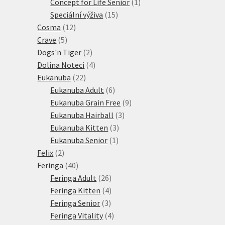
1
produkt
Concept for Life Senior
1
15
produkt
Speciální výživa
15
12
produktů
Cosma
12
5
produktů
Crave
5
produktů
2
Dogs'n Tiger
2
produkty
4
Dolina Noteci
4
22
produkty
Eukanuba
22
produktů
6
Eukanuba Adult
6
produktů
9
Eukanuba Grain Free
9
3
produktů
Eukanuba Hairball
3
3
produkty
Eukanuba Kitten
3
1
produkty
Eukanuba Senior
1
2
produkt
Felix
2
produkty
40
Feringa
40
produktů
26
Feringa Adult
26
produktů
4
Feringa Kitten
4
3
produkty
Feringa Senior
3
produkty
4
Feringa Vitality
4