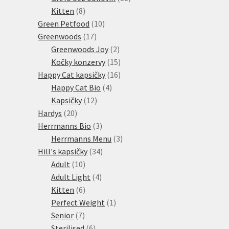
8
produktů
Kitten
8
produktů
10
Green Petfood
10
17
produktů
Greenwoods
17
produktů
2
Greenwoods Joy
2
produkty
15
Kočky konzervy
15
produktů
16
Happy Cat kapsičky
16
4
produktů
Happy Cat Bio
4
12
produkty
Kapsičky
12
20
produktů
Hardys
20
produktů
3
Herrmanns Bio
3
produkty
3
Herrmanns Menu
3
34
produkty
Hill's kapsičky
34
10
produktů
Adult
10
produktů
4
Adult Light
4
6
produkty
Kitten
6
produktů
1
Perfect Weight
1
7
produkt
Senior
7
produktů
6
Sterilised
6