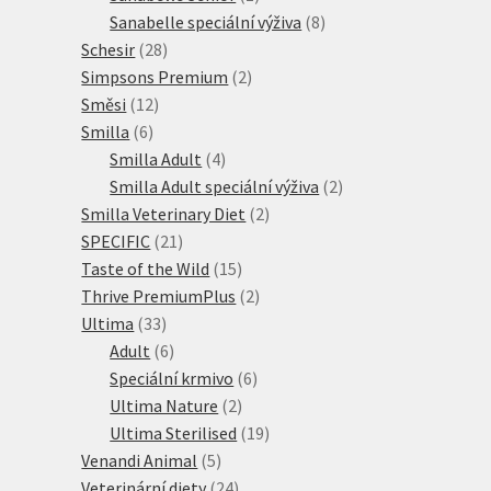
produkt
8
Sanabelle speciální výživa
8
28
produktů
Schesir
28
produktů
2
Simpsons Premium
2
12
produkty
Směsi
12
6
produktů
Smilla
6
produktů
4
Smilla Adult
4
produkty
2
Smilla Adult speciální výživa
2
2
produkty
Smilla Veterinary Diet
2
21
produkty
SPECIFIC
21
produktů
15
Taste of the Wild
15
produktů
2
Thrive PremiumPlus
2
33
produkty
Ultima
33
produktů
6
Adult
6
produktů
6
Speciální krmivo
6
2
produktů
Ultima Nature
2
produkty
19
Ultima Sterilised
19
5
produktů
Venandi Animal
5
produktů
24
Veterinární diety
24