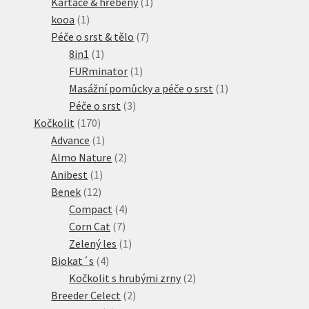
produktů
1
Kartáče & hřebeny
1
1
produkt
kooa
1
produkt
7
Péče o srst & tělo
7
1
produktů
8in1
1
produkt
1
FURminator
1
produkt
1
Masážní pomůcky a péče o srst
1
3
produkt
Péče o srst
3
170
produkty
Kočkolit
170
produktů
1
Advance
1
produkt
2
Almo Nature
2
1
produkty
Anibest
1
12
produkt
Benek
12
produktů
4
Compact
4
7
produkty
Corn Cat
7
produktů
1
Zelený les
1
4
produkt
Biokat´s
4
produkty
2
Kočkolit s hrubými zrny
2
2
produkty
Breeder Celect
2