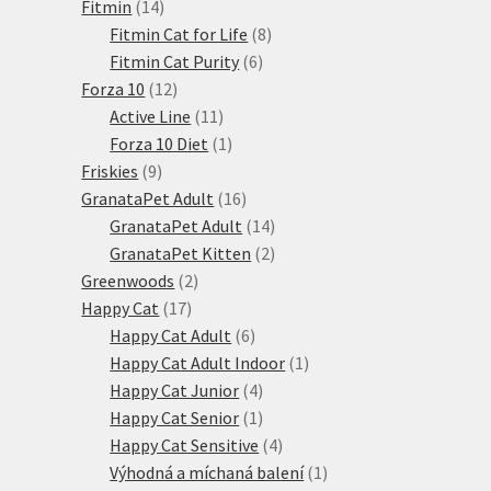
14
produkty
Fitmin
14
produktů
8
Fitmin Cat for Life
8
6
produktů
Fitmin Cat Purity
6
12
produktů
Forza 10
12
produktů
11
Active Line
11
produktů
1
Forza 10 Diet
1
9
produkt
Friskies
9
produktů
16
GranataPet Adult
16
produktů
14
GranataPet Adult
14
produktů
2
GranataPet Kitten
2
2
produkty
Greenwoods
2
17
produkty
Happy Cat
17
produktů
6
Happy Cat Adult
6
produktů
1
Happy Cat Adult Indoor
1
4
produkt
Happy Cat Junior
4
produkty
1
Happy Cat Senior
1
produkt
4
Happy Cat Sensitive
4
produkty
1
Výhodná a míchaná balení
1