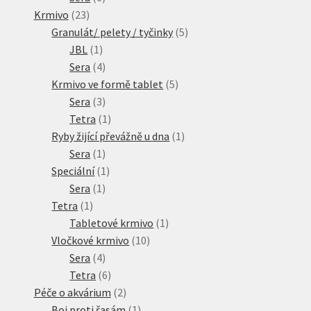
23
produktů
Krmivo
23
produktů
5
Granulát/ pelety / tyčinky
5
N&D Farmina pro psy — Italské holistic krmivo
1
produktů
JBL
1
produkt
4
Sera
4
Oblečky pro psy
produkty
5
Krmivo ve formě tablet
5
3
produktů
Sera
3
Pamlsky pro psy
produkty
1
Tetra
1
produkt
1
Ryby žijící převážně u dna
1
Pelíšky pro psy
1
produkt
Sera
1
produkt
1
Speciální
1
Ortopedické pelíšky
1
produkt
Sera
1
1
produkt
Tetra
1
Přepravky pro psy
produkt
1
Tabletové krmivo
1
10
produkt
Vločkové krmivo
10
Purizon pro psy — Vysoký obsah masa, bez obilovin
4
produktů
Sera
4
produkty
6
Tetra
6
produktů
2
Royal Canin pro psy
Péče o akvárium
2
produkty
1
Boj proti řasám
1