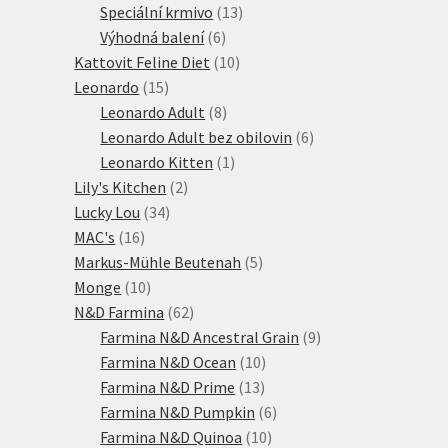
produktů
13
Speciální krmivo
13
6
produktů
Výhodná balení
6
produktů
10
Kattovit Feline Diet
10
15
produktů
Leonardo
15
produktů
8
Leonardo Adult
8
produktů
6
Leonardo Adult bez obilovin
6
1
produktů
Leonardo Kitten
1
2
produkt
Lily's Kitchen
2
34
produkty
Lucky Lou
34
16
produktů
MAC's
16
produktů
5
Markus-Mühle Beutenah
5
10
produktů
Monge
10
produktů
62
N&D Farmina
62
produktů
9
Farmina N&D Ancestral Grain
9
10
produktů
Farmina N&D Ocean
10
13
produktů
Farmina N&D Prime
13
produktů
6
Farmina N&D Pumpkin
6
10
produktů
Farmina N&D Quinoa
10