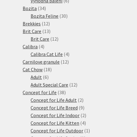
produkty
6
Výhodná balení
6
34
produktů
Bozita
34
produktů
30
Bozita Feline
30
12
produktů
Brekkies
12
produktů
13
Brit Care
13
produktů
12
Brit Care
12
4
produktů
Calibra
4
produkty
4
Calibra Cat Life
4
12
produkty
Carnilove granule
12
18
produktů
Cat Chow
18
6
produktů
Adult
6
produktů
12
Adult Special Care
12
38
produktů
Concept for Life
38
produktů
2
Concept for Life Adult
2
produkty
9
Concept for Life Breed
9
produktů
2
Concept for Life Indoor
2
4
produkty
Concept for Life Kitten
4
produkty
1
Concept for Life Outdoor
1