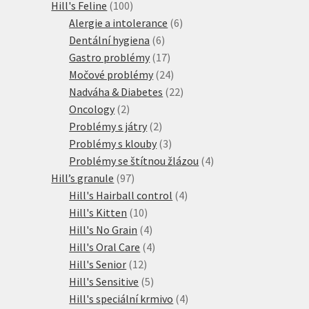
100
produkt
Hill's Feline
100
produktů
6
Alergie a intolerance
6
6
produktů
Dentální hygiena
6
produktů
17
Gastro problémy
17
produktů
24
Močové problémy
24
produktů
22
Nadváha & Diabetes
22
2
produktů
Oncology
2
produkty
2
Problémy s játry
2
produkty
3
Problémy s klouby
3
produkty
4
Problémy se štítnou žlázou
4
97
produkty
Hill’s granule
97
produktů
4
Hill's Hairball control
4
10
produkty
Hill's Kitten
10
produktů
4
Hill's No Grain
4
produkty
4
Hill's Oral Care
4
12
produkty
Hill's Senior
12
produktů
5
Hill's Sensitive
5
produktů
4
Hill's speciální krmivo
4