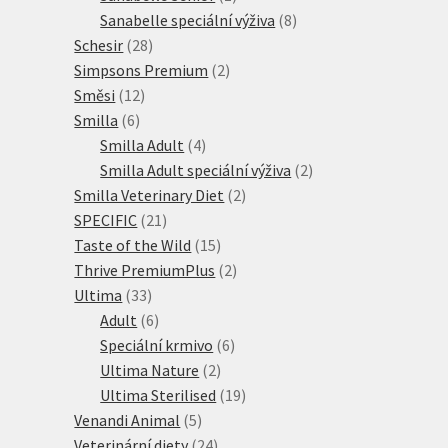
produkt
8
Sanabelle speciální výživa
8
28
produktů
Schesir
28
produktů
2
Simpsons Premium
2
12
produkty
Směsi
12
6
produktů
Smilla
6
produktů
4
Smilla Adult
4
produkty
2
Smilla Adult speciální výživa
2
2
produkty
Smilla Veterinary Diet
2
21
produkty
SPECIFIC
21
produktů
15
Taste of the Wild
15
produktů
2
Thrive PremiumPlus
2
33
produkty
Ultima
33
produktů
6
Adult
6
produktů
6
Speciální krmivo
6
2
produktů
Ultima Nature
2
produkty
19
Ultima Sterilised
19
5
produktů
Venandi Animal
5
produktů
24
Veterinární diety
24