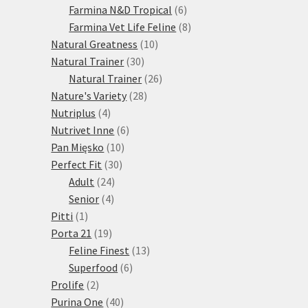
produktů
6
Farmina N&D Tropical
6
produktů
8
Farmina Vet Life Feline
8
10
produktů
Natural Greatness
10
30
produktů
Natural Trainer
30
produktů
26
Natural Trainer
26
28
produktů
Nature's Variety
28
4
produktů
Nutriplus
4
produkty
6
Nutrivet Inne
6
10
produktů
Pan Mięsko
10
30
produktů
Perfect Fit
30
24
produktů
Adult
24
4
produktů
Senior
4
1
produkty
Pitti
1
produkt
19
Porta 21
19
produktů
13
Feline Finest
13
6
produktů
Superfood
6
2
produktů
Prolife
2
produkty
40
Purina One
40