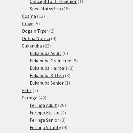
1
produkt
Concept for Life Senior
1
15
produkt
Speciální výživa
15
12
produktů
Cosma
12
5
produktů
Crave
5
produktů
2
Dogs'n Tiger
2
produkty
4
Dolina Noteci
4
22
produkty
Eukanuba
22
produktů
6
Eukanuba Adult
6
produktů
9
Eukanuba Grain Free
9
3
produktů
Eukanuba Hairball
3
3
produkty
Eukanuba Kitten
3
1
produkty
Eukanuba Senior
1
2
produkt
Felix
2
produkty
40
Feringa
40
produktů
26
Feringa Adult
26
produktů
4
Feringa Kitten
4
3
produkty
Feringa Senior
3
produkty
4
Feringa Vitality
4