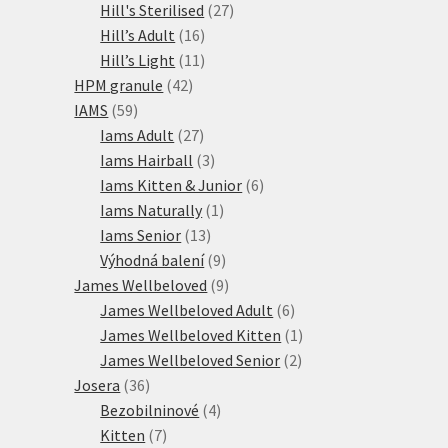
27
produkty
Hill's Sterilised
27
16
produktů
Hill’s Adult
16
produktů
11
Hill’s Light
11
42
produktů
HPM granule
42
59
produktů
IAMS
59
produktů
27
Iams Adult
27
produktů
3
Iams Hairball
3
produkty
6
Iams Kitten & Junior
6
1
produktů
Iams Naturally
1
13
produkt
Iams Senior
13
produktů
9
Výhodná balení
9
produktů
9
James Wellbeloved
9
produktů
6
James Wellbeloved Adult
6
produktů
1
James Wellbeloved Kitten
1
2
produkt
James Wellbeloved Senior
2
36
produkty
Josera
36
produktů
4
Bezobilninové
4
7
produkty
Kitten
7