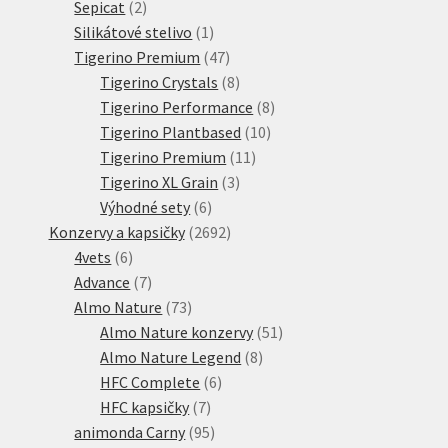
2
produktů
Sepicat
2
produkty
1
Silikátové stelivo
1
produkt
47
Tigerino Premium
47
produktů
8
Tigerino Crystals
8
produktů
8
Tigerino Performance
8
10
produktů
Tigerino Plantbased
10
11
produktů
Tigerino Premium
11
3
produktů
Tigerino XL Grain
3
6
produkty
Výhodné sety
6
produktů
2692
Konzervy a kapsičky
2692
6
produktů
4vets
6
produktů
7
Advance
7
produktů
73
Almo Nature
73
produktů
51
Almo Nature konzervy
51
8
produktů
Almo Nature Legend
8
6
produktů
HFC Complete
6
7
produktů
HFC kapsičky
7
produktů
95
animonda Carny
95