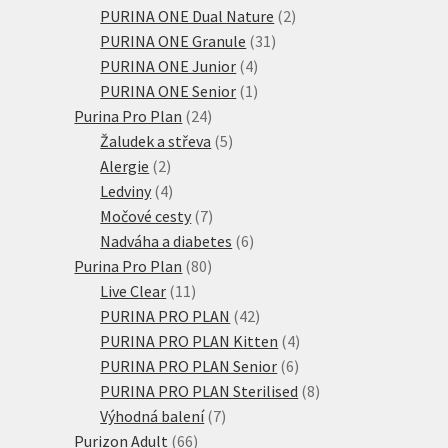
produktů
2
PURINA ONE Dual Nature
2
31
produkty
PURINA ONE Granule
31
4
produktů
PURINA ONE Junior
4
produkty
1
PURINA ONE Senior
1
24
produkt
Purina Pro Plan
24
produktů
5
Žaludek a střeva
5
2
produktů
Alergie
2
produkty
4
Ledviny
4
produkty
7
Močové cesty
7
produktů
6
Nadváha a diabetes
6
80
produktů
Purina Pro Plan
80
11
produktů
Live Clear
11
produktů
42
PURINA PRO PLAN
42
produktů
4
PURINA PRO PLAN Kitten
4
6
produkty
PURINA PRO PLAN Senior
6
produktů
8
PURINA PRO PLAN Sterilised
8
7
produktů
Výhodná balení
7
66
produktů
Purizon Adult
66