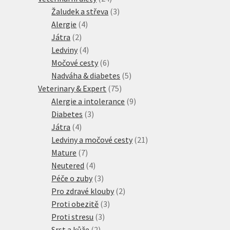
produktů
3
Žaludek a střeva
3
4
produkty
Alergie
4
2
produkty
Játra
2
produkty
4
Ledviny
4
produkty
6
Močové cesty
6
produktů
5
Nadváha & diabetes
5
75
produktů
Veterinary & Expert
75
produktů
9
Alergie a intolerance
9
3
produktů
Diabetes
3
4
produkty
Játra
4
produkty
21
Ledviny a močové cesty
21
7
produktů
Mature
7
produktů
4
Neutered
4
produkty
3
Péče o zuby
3
produkty
2
Pro zdravé klouby
2
3
produkty
Proti obezitě
3
3
produkty
Proti stresu
3
2
produkty
Srst a kůže
2