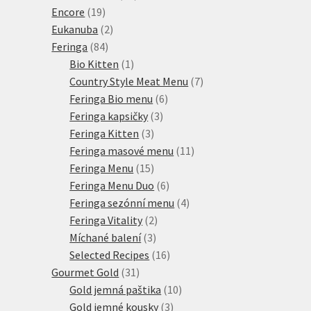
19
produktů
Encore
19
produktů
2
Eukanuba
2
84
produkty
Feringa
84
produktů
1
Bio Kitten
1
produkt
7
Country Style Meat Menu
7
6
produktů
Feringa Bio menu
6
3
produktů
Feringa kapsičky
3
3
produkty
Feringa Kitten
3
produkty
11
Feringa masové menu
11
15
produktů
Feringa Menu
15
produktů
6
Feringa Menu Duo
6
produktů
4
Feringa sezónní menu
4
2
produkty
Feringa Vitality
2
3
produkty
Míchané balení
3
produkty
16
Selected Recipes
16
31
produktů
Gourmet Gold
31
produktů
10
Gold jemná paštika
10
3
produktů
Gold jemné kousky
3