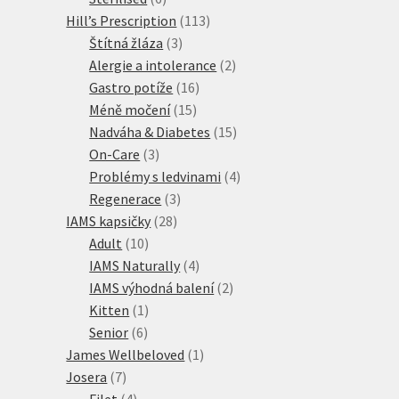
produktů
113
Hill’s Prescription
113
3
produktů
Štítná žláza
3
produkty
2
Alergie a intolerance
2
16
produkty
Gastro potíže
16
15
produktů
Méně močení
15
produktů
15
Nadváha & Diabetes
15
3
produktů
On-Care
3
produkty
4
Problémy s ledvinami
4
3
produkty
Regenerace
3
28
produkty
IAMS kapsičky
28
10
produktů
Adult
10
produktů
4
IAMS Naturally
4
produkty
2
IAMS výhodná balení
2
1
produkty
Kitten
1
6
produkt
Senior
6
produktů
1
James Wellbeloved
1
7
produkt
Josera
7
produktů
4
Filet
4