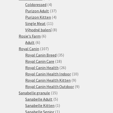
produktů
4
Coldpressed
4
produkty
37
Purizon Adult
37
produktů
4
Purizon Kitten
4
11
produkty
Single Meat
11
produktů
8
Výhodné balení
8
6
produktů
Rosie's Farm
6
6
produktů
Adult
6
produktů
107
Royal Canin
107
produktů
35
Royal Canin Breed
35
18
produktů
Royal Canin Care
18
produktů
26
Royal Canin Health
26
produktů
10
Royal Canin Health Indoor
10
9
produktů
Royal Canin Health Kitten
9
produktů
9
Royal Canin Health Outdoor
9
15
produktů
Sanabelle granule
15
produktů
5
Sanabelle Adult
5
produktů
1
Sanabelle Kitten
1
1
produkt
Sanabelle Senior
1