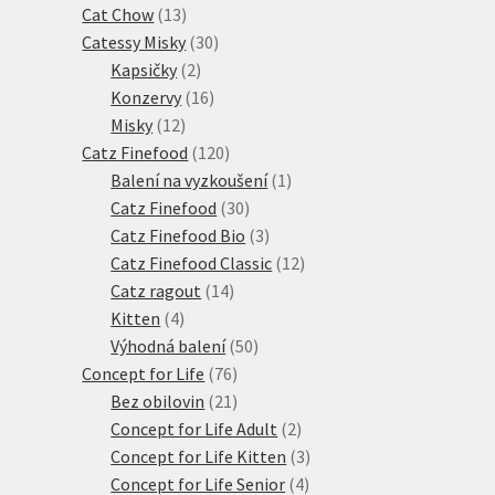
produktů
13
Cat Chow
13
produktů
30
Catessy Misky
30
2
produktů
Kapsičky
2
produkty
16
Konzervy
16
12
produktů
Misky
12
produktů
120
Catz Finefood
120
produktů
1
Balení na vyzkoušení
1
30
produkt
Catz Finefood
30
produktů
3
Catz Finefood Bio
3
produkty
12
Catz Finefood Classic
12
14
produktů
Catz ragout
14
4
produktů
Kitten
4
produkty
50
Výhodná balení
50
76
produktů
Concept for Life
76
21
produktů
Bez obilovin
21
produktů
2
Concept for Life Adult
2
produkty
3
Concept for Life Kitten
3
4
produkty
Concept for Life Senior
4