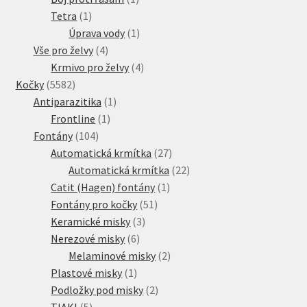
1
produkt
Tetra
1
Veterinární dieta pro psy
produkt
1
Úprava vody
1
4
produkt
Vše pro želvy
4
Vodítka a obojky
produkty
4
Krmivo pro želvy
4
5582
produkty
Kočky
5582
Wolf of Wilderness
produktů
1
Antiparazitika
1
1
produkt
Frontline
1
104
produkt
Fontány
104
produktů
27
Automatická krmítka
27
produktů
22
Automatická krmítka
22
1
produktů
Catit (Hagen) fontány
1
51
produkt
Fontány pro kočky
51
3
produktů
Keramické misky
3
6
produkty
Nerezové misky
6
produktů
2
Melaminové misky
2
1
produkty
Plastové misky
1
produkt
2
Podložky pod misky
2
5
produkty
TIAKI
5