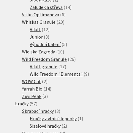
produkty
14
Žaludek a střeva
14
6
produktů
Visán Optimanova
6
20
produktů
Whiskas Granule
20
12
produktů
Adult
12
3
produktů
Junior
3
produkty
5
Výhodná balení
5
10
produktů
Wiejska Zagroda
10
produktů
26
Wild Freedom Granule
26
17
produktů
Adult granule
17
produktů
9
Wild Freedom "Elements"
9
2
produktů
WOW Cat
2
produkty
14
Yarrah Bio
14
3
produktů
Ziwi Peak
3
57
produkty
Hračky
57
produktů
3
Škrabací hračky
3
produkty
1
Hračky z vlnité lepenky
1
2
produkt
Sisalové hračky
2
8
produkty