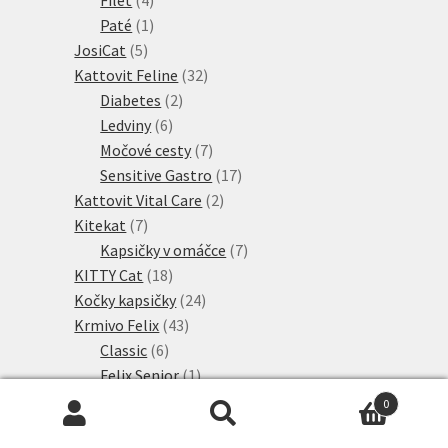
produkty
1
Paté
1
5
produkt
JosiCat
5
produktů
32
Kattovit Feline
32
2
produktů
Diabetes
2
6
produkty
Ledviny
6
produktů
7
Močové cesty
7
produktů
17
Sensitive Gastro
17
2
produktů
Kattovit Vital Care
2
7
produkty
Kitekat
7
produktů
7
Kapsičky v omáčce
7
18
produktů
KITTY Cat
18
produktů
24
Kočky kapsičky
24
43
produktů
Krmivo Felix
43
6
produktů
Classic
6
produktů
1
Felix Senior
1
19
produkt
Kapsičky
19
0
produktů
9
Sensations
9
Hledat:
Hledat