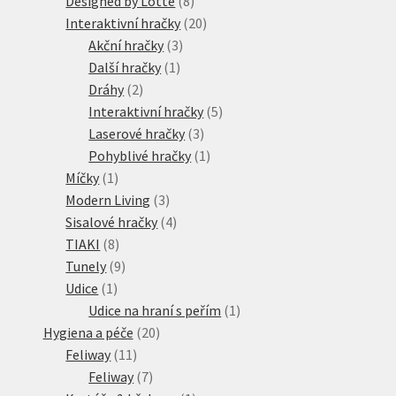
Designed by Lotte
8
produktů
20
Interaktivní hračky
20
3
produktů
Akční hračky
3
1
produkty
Další hračky
1
2
produkt
Dráhy
2
produkty
5
Interaktivní hračky
5
3
produktů
Laserové hračky
3
produkty
1
Pohyblivé hračky
1
1
produkt
Míčky
1
produkt
3
Modern Living
3
produkty
4
Sisalové hračky
4
8
produkty
TIAKI
8
produktů
9
Tunely
9
1
produktů
Udice
1
produkt
1
Udice na hraní s peřím
1
20
produkt
Hygiena a péče
20
11
produktů
Feliway
11
produktů
7
Feliway
7