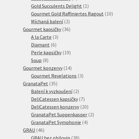
produkty
1
Gold Succulents Delight
1
produkt
10
Gourmet Gold Raffiniertes Ragout
10
2
produktů
Míchaná balení
2
produkty
36
Gourmet kapsičky
36
3
produktů
A la Carte
3
6
produkty
Diamant
6
produktů
19
Perle kapsičky
19
8
produktů
Soup
8
produktů
14
Gourmet konzervy
14
produktů
3
Gourmet Revelations
3
35
produkty
GranataPet
35
produktů
2
Balení k vyzkoušení
2
produkty
7
DeliCatessen kapsičky
7
produktů
20
DeliCatessen konzervy
20
produktů
2
GranataPet Suppenkasper
2
4
produkty
GranataPet Symphonie
4
46
produkty
GRAU
46
produktů
38
GRAU bez obilovin
38