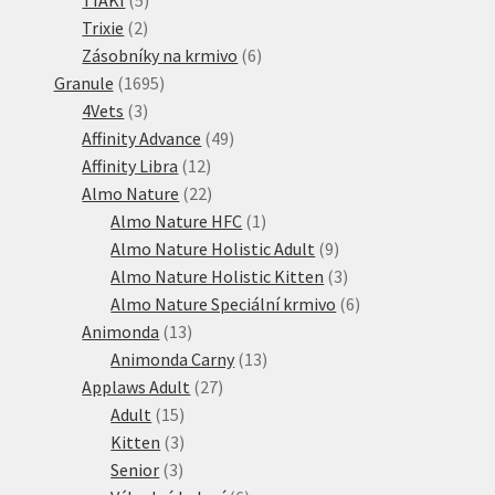
2
produktů
Trixie
2
produkty
6
Zásobníky na krmivo
6
1695
produktů
Granule
1695
3
produktů
4Vets
3
produkty
49
Affinity Advance
49
12
produktů
Affinity Libra
12
produktů
22
Almo Nature
22
produktů
1
Almo Nature HFC
1
produkt
9
Almo Nature Holistic Adult
9
produktů
3
Almo Nature Holistic Kitten
3
produkty
6
Almo Nature Speciální krmivo
6
13
produktů
Animonda
13
produktů
13
Animonda Carny
13
27
produktů
Applaws Adult
27
15
produktů
Adult
15
produktů
3
Kitten
3
3
produkty
Senior
3