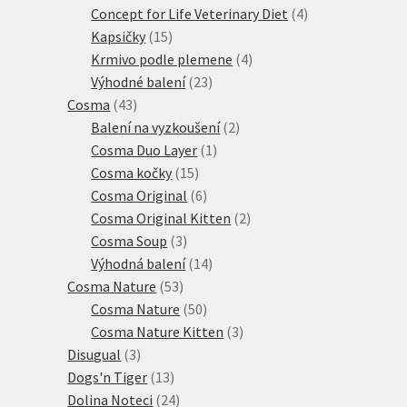
produkty
4
Concept for Life Veterinary Diet
4
15
produkty
Kapsičky
15
produktů
4
Krmivo podle plemene
4
23
produkty
Výhodné balení
23
43
produktů
Cosma
43
produktů
2
Balení na vyzkoušení
2
1
produkty
Cosma Duo Layer
1
15
produkt
Cosma kočky
15
produktů
6
Cosma Original
6
produktů
2
Cosma Original Kitten
2
3
produkty
Cosma Soup
3
produkty
14
Výhodná balení
14
53
produktů
Cosma Nature
53
produktů
50
Cosma Nature
50
produktů
3
Cosma Nature Kitten
3
3
produkty
Disugual
3
produkty
13
Dogs'n Tiger
13
produktů
24
Dolina Noteci
24