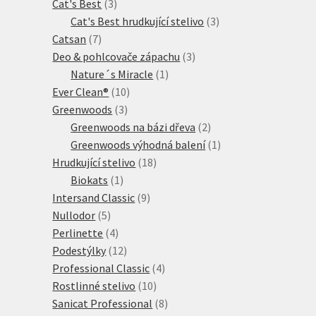
3
produkty
Cat's Best
3
produkty
3
Cat's Best hrudkující stelivo
3
7
produkty
Catsan
7
produktů
3
Deo & pohlcovače zápachu
3
1
produkty
Nature´s Miracle
1
10
produkt
Ever Clean®
10
3
produktů
Greenwoods
3
produkty
2
Greenwoods na bázi dřeva
2
produkty
1
Greenwoods výhodná balení
1
18
produkt
Hrudkující stelivo
18
1
produktů
Biokats
1
produkt
9
Intersand Classic
9
5
produktů
Nullodor
5
produktů
4
Perlinette
4
produkty
12
Podestýlky
12
produktů
4
Professional Classic
4
10
produkty
Rostlinné stelivo
10
produktů
8
Sanicat Professional
8