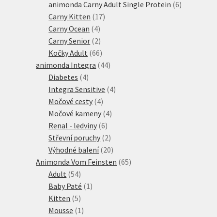
produktů
6
animonda Carny Adult Single Protein
6
17
produktů
Carny Kitten
17
4
produktů
Carny Ocean
4
produkty
2
Carny Senior
2
produkty
66
Kočky Adult
66
produktů
44
animonda Integra
44
4
produktů
Diabetes
4
produkty
4
Integra Sensitive
4
4
produkty
Močové cesty
4
produkty
4
Močové kameny
4
6
produkty
Renal - ledviny
6
produktů
2
Střevní poruchy
2
produkty
20
Výhodné balení
20
produktů
65
Animonda Vom Feinsten
65
54
produktů
Adult
54
produktů
1
Baby Paté
1
5
produkt
Kitten
5
produktů
1
Mousse
1