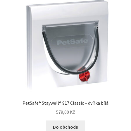
Concept for Life pro kočky — Krmivo pro každou životní
fázi
Feringa pro kočky — Lisované za studena a přírodní
Fontány pro kočky
Granule pro kočky
Hill’s pro kočky — Veterinární a prémiová výživa
Kočičí toalety
PetSafe® Staywell® 917 Classic – dvířka bílá
Kočkolit
579,00
Kč
Konzervy a kapsičky pro kočky
Do obchodu