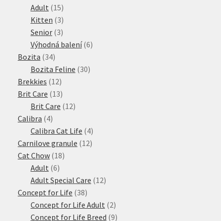
15
produktů
Adult
15
produktů
3
Kitten
3
3
produkty
Senior
3
produkty
6
Výhodná balení
6
34
produktů
Bozita
34
produktů
30
Bozita Feline
30
12
produktů
Brekkies
12
produktů
13
Brit Care
13
produktů
12
Brit Care
12
4
produktů
Calibra
4
produkty
4
Calibra Cat Life
4
12
produkty
Carnilove granule
12
18
produktů
Cat Chow
18
6
produktů
Adult
6
produktů
12
Adult Special Care
12
38
produktů
Concept for Life
38
produktů
2
Concept for Life Adult
2
produkty
9
Concept for Life Breed
9