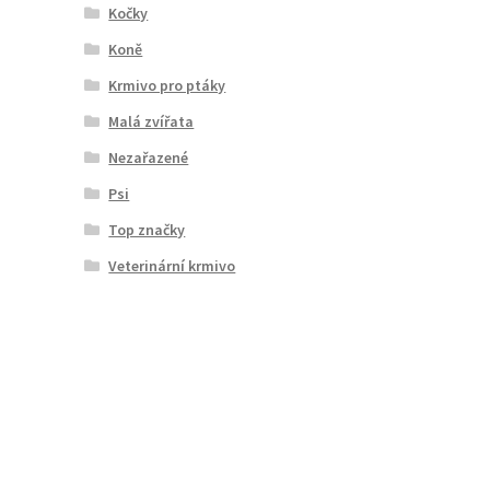
Kočky
Koně
Krmivo pro ptáky
Malá zvířata
Nezařazené
Psi
Top značky
Veterinární krmivo