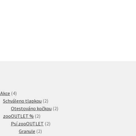
4
 Akce
4
produkty
2
Schváleno tlapkou
2
produkty
2
Otestováno kočkou
2
2
produkty
zooOUTLET %
2
produkty
2
Psí zooOUTLET
2
2
produkty
Granule
2