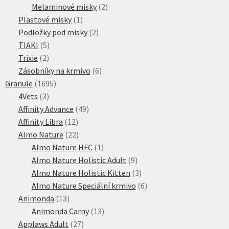
produktů
2
Melaminové misky
2
1
produkty
Plastové misky
1
produkt
2
Podložky pod misky
2
5
produkty
TIAKI
5
2
produktů
Trixie
2
produkty
6
Zásobníky na krmivo
6
1695
produktů
Granule
1695
3
produktů
4Vets
3
produkty
49
Affinity Advance
49
12
produktů
Affinity Libra
12
produktů
22
Almo Nature
22
produktů
1
Almo Nature HFC
1
produkt
9
Almo Nature Holistic Adult
9
produktů
3
Almo Nature Holistic Kitten
3
produkty
6
Almo Nature Speciální krmivo
6
13
produktů
Animonda
13
produktů
13
Animonda Carny
13
27
produktů
Applaws Adult
27