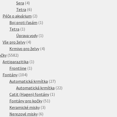
4
produktů
Sera
4
produkty
6
Tetra
6
produktů
2
Péče o akvárium
2
produkty
1
Boj proti řasám
1
1
produkt
Tetra
1
produkt
1
Úprava vody
1
4
produkt
Vše pro želvy
4
produkty
4
Krmivo pro želvy
4
5582
produkty
očky
5582
produktů
1
Antiparazitika
1
1
produkt
Frontline
1
104
produkt
Fontány
104
produktů
27
Automatická krmítka
27
produktů
22
Automatická krmítka
22
1
produktů
Catit (Hagen) fontány
1
51
produkt
Fontány pro kočky
51
3
produktů
Keramické misky
3
6
produkty
Nerezové misky
6