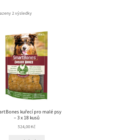
azeny 2 výsledky
rtBones kuřecí pro malé psy
– 3 x 18 kusů
524,00
Kč