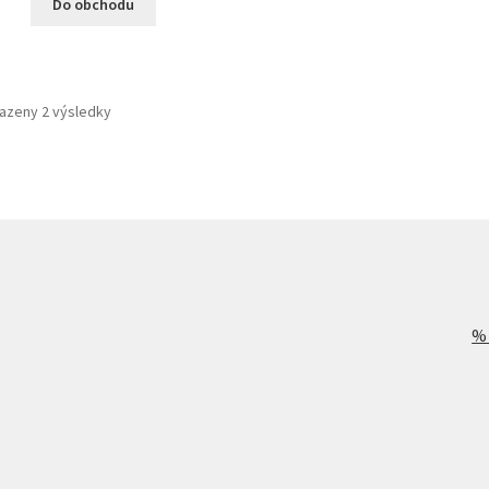
Do obchodu
azeny 2 výsledky
%