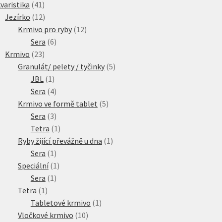
41
produkty
varistika
41
produktů
12
Jezírko
12
produktů
12
Krmivo pro ryby
12
6
produktů
Sera
6
23
produktů
Krmivo
23
produktů
5
Granulát/ pelety / tyčinky
5
1
produktů
JBL
1
produkt
4
Sera
4
produkty
5
Krmivo ve formě tablet
5
3
produktů
Sera
3
produkty
1
Tetra
1
produkt
1
Ryby žijící převážně u dna
1
1
produkt
Sera
1
produkt
1
Speciální
1
1
produkt
Sera
1
1
produkt
Tetra
1
produkt
1
Tabletové krmivo
1
10
produkt
Vločkové krmivo
10