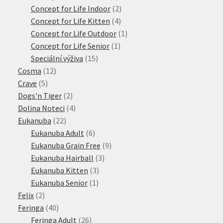
produktů
2
Concept for Life Indoor
2
4
produkty
Concept for Life Kitten
4
produkty
1
Concept for Life Outdoor
1
1
produkt
Concept for Life Senior
1
15
produkt
Speciální výživa
15
12
produktů
Cosma
12
5
produktů
Crave
5
produktů
2
Dogs'n Tiger
2
produkty
4
Dolina Noteci
4
22
produkty
Eukanuba
22
produktů
6
Eukanuba Adult
6
produktů
9
Eukanuba Grain Free
9
3
produktů
Eukanuba Hairball
3
3
produkty
Eukanuba Kitten
3
1
produkty
Eukanuba Senior
1
2
produkt
Felix
2
produkty
40
Feringa
40
produktů
26
Feringa Adult
26