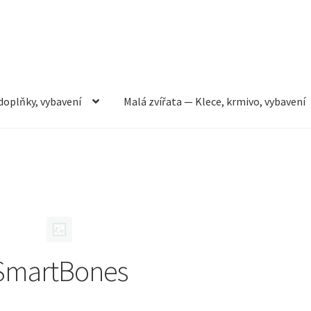
doplňky, vybavení
Malá zvířata — Klece, krmivo, vybavení
rmivo, vybavení
Můj účet
Obchod
Pokladna
Vše pro kočky
SmartBones