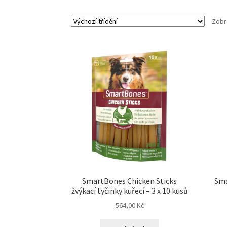
Zobr
SmartBones Chicken Sticks
Sma
žvýkací tyčinky kuřecí – 3 x 10 kusů
564,00
Kč