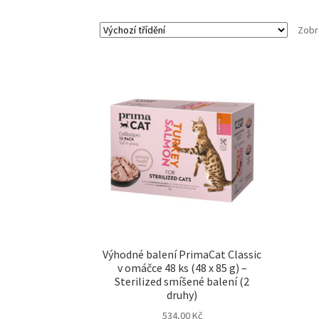
Zobr
Výhodné balení PrimaCat Classic
v omáčce 48 ks (48 x 85 g) –
Sterilized smíšené balení (2
druhy)
534,00
Kč