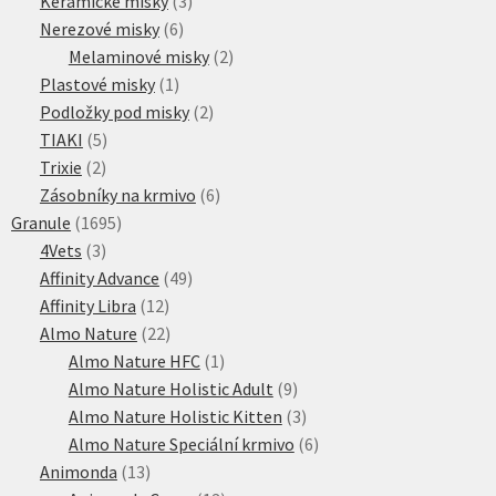
Keramické misky
3
6
produkty
Nerezové misky
6
produktů
2
Melaminové misky
2
1
produkty
Plastové misky
1
produkt
2
Podložky pod misky
2
5
produkty
TIAKI
5
2
produktů
Trixie
2
produkty
6
Zásobníky na krmivo
6
1695
produktů
Granule
1695
3
produktů
4Vets
3
produkty
49
Affinity Advance
49
12
produktů
Affinity Libra
12
produktů
22
Almo Nature
22
produktů
1
Almo Nature HFC
1
produkt
9
Almo Nature Holistic Adult
9
produktů
3
Almo Nature Holistic Kitten
3
produkty
6
Almo Nature Speciální krmivo
6
13
produktů
Animonda
13