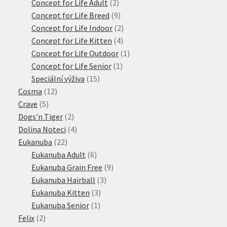
produktů
2
Concept for Life Adult
2
produkty
9
Concept for Life Breed
9
produktů
2
Concept for Life Indoor
2
4
produkty
Concept for Life Kitten
4
produkty
1
Concept for Life Outdoor
1
1
produkt
Concept for Life Senior
1
15
produkt
Speciální výživa
15
12
produktů
Cosma
12
5
produktů
Crave
5
produktů
2
Dogs'n Tiger
2
produkty
4
Dolina Noteci
4
22
produkty
Eukanuba
22
produktů
6
Eukanuba Adult
6
produktů
9
Eukanuba Grain Free
9
3
produktů
Eukanuba Hairball
3
3
produkty
Eukanuba Kitten
3
1
produkty
Eukanuba Senior
1
2
produkt
Felix
2