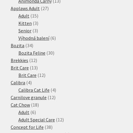
produktů
13
Animonda Carny
13
27
produktů
Applaws Adult
27
15
produktů
Adult
15
produktů
3
Kitten
3
3
produkty
Senior
3
produkty
6
Výhodná balení
6
34
produktů
Bozita
34
produktů
30
Bozita Feline
30
12
produktů
Brekkies
12
produktů
13
Brit Care
13
produktů
12
Brit Care
12
4
produktů
Calibra
4
produkty
4
Calibra Cat Life
4
12
produkty
Carnilove granule
12
18
produktů
Cat Chow
18
6
produktů
Adult
6
produktů
12
Adult Special Care
12
38
produktů
Concept for Life
38