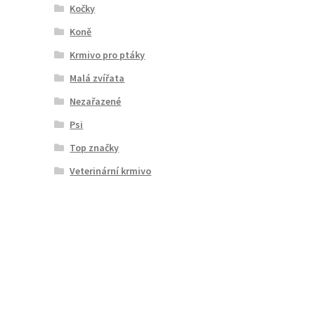
Kočky
Koně
Krmivo pro ptáky
Malá zvířata
Nezařazené
Psi
Top značky
Veterinární krmivo