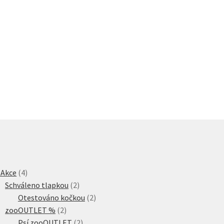
4
 Akce
4
produkty
2
Schváleno tlapkou
2
produkty
2
Otestováno kočkou
2
2
produkty
zooOUTLET %
2
produkty
2
Psí zooOUTLET
2