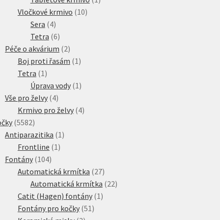
10
produkt
Vločkové krmivo
10
4
produktů
Sera
4
produkty
6
Tetra
6
produktů
2
Péče o akvárium
2
produkty
1
Boj proti řasám
1
1
produkt
Tetra
1
produkt
1
Úprava vody
1
4
produkt
Vše pro želvy
4
produkty
4
Krmivo pro želvy
4
5582
produkty
očky
5582
produktů
1
Antiparazitika
1
1
produkt
Frontline
1
104
produkt
Fontány
104
produktů
27
Automatická krmítka
27
produktů
22
Automatická krmítka
22
1
produktů
Catit (Hagen) fontány
1
51
produkt
Fontány pro kočky
51
3
produktů