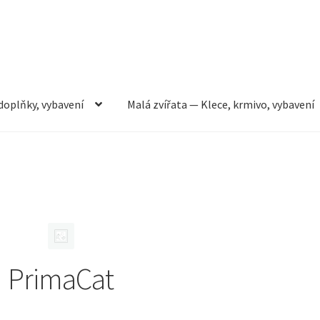
doplňky, vybavení
Malá zvířata — Klece, krmivo, vybavení
rmivo, vybavení
Můj účet
Obchod
Pokladna
Vše pro kočky
PrimaCat