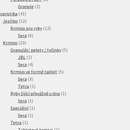
2
produkty
Granule
2
41
produkty
varistika
41
produktů
12
Jezírko
12
produktů
12
Krmivo pro ryby
12
6
produktů
Sera
6
23
produktů
Krmivo
23
produktů
5
Granulát/ pelety / tyčinky
5
1
produktů
JBL
1
produkt
4
Sera
4
produkty
5
Krmivo ve formě tablet
5
3
produktů
Sera
3
produkty
1
Tetra
1
produkt
1
Ryby žijící převážně u dna
1
1
produkt
Sera
1
produkt
1
Speciální
1
1
produkt
Sera
1
1
produkt
Tetra
1
produkt
1
Tabletové krmivo
1