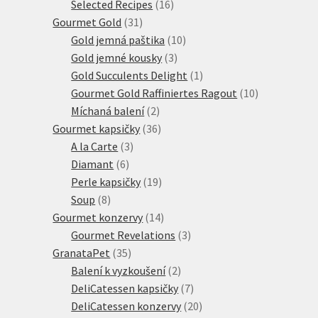
produkty
16
Selected Recipes
16
31
produktů
Gourmet Gold
31
produktů
10
Gold jemná paštika
10
3
produktů
Gold jemné kousky
3
produkty
1
Gold Succulents Delight
1
produkt
10
Gourmet Gold Raffiniertes Ragout
10
2
produktů
Míchaná balení
2
produkty
36
Gourmet kapsičky
36
3
produktů
A la Carte
3
6
produkty
Diamant
6
produktů
19
Perle kapsičky
19
8
produktů
Soup
8
produktů
14
Gourmet konzervy
14
produktů
3
Gourmet Revelations
3
35
produkty
GranataPet
35
produktů
2
Balení k vyzkoušení
2
produkty
7
DeliCatessen kapsičky
7
produktů
20
DeliCatessen konzervy
20