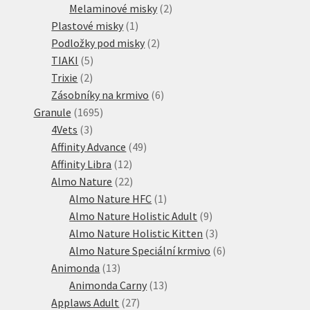
produktů
2
Melaminové misky
2
1
produkty
Plastové misky
1
produkt
2
Podložky pod misky
2
5
produkty
TIAKI
5
2
produktů
Trixie
2
produkty
6
Zásobníky na krmivo
6
1695
produktů
Granule
1695
3
produktů
4Vets
3
produkty
49
Affinity Advance
49
12
produktů
Affinity Libra
12
produktů
22
Almo Nature
22
produktů
1
Almo Nature HFC
1
produkt
9
Almo Nature Holistic Adult
9
produktů
3
Almo Nature Holistic Kitten
3
produkty
6
Almo Nature Speciální krmivo
6
13
produktů
Animonda
13
produktů
13
Animonda Carny
13
27
produktů
Applaws Adult
27