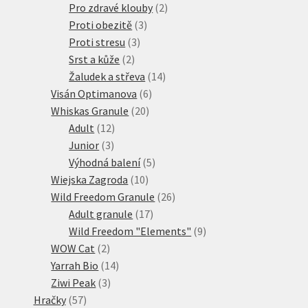
produkty
2
Pro zdravé klouby
2
3
produkty
Proti obezitě
3
3
produkty
Proti stresu
3
2
produkty
Srst a kůže
2
produkty
14
Žaludek a střeva
14
6
produktů
Visán Optimanova
6
20
produktů
Whiskas Granule
20
12
produktů
Adult
12
3
produktů
Junior
3
produkty
5
Výhodná balení
5
10
produktů
Wiejska Zagroda
10
produktů
26
Wild Freedom Granule
26
17
produktů
Adult granule
17
produktů
9
Wild Freedom "Elements"
9
2
produktů
WOW Cat
2
produkty
14
Yarrah Bio
14
3
produktů
Ziwi Peak
3
57
produkty
Hračky
57