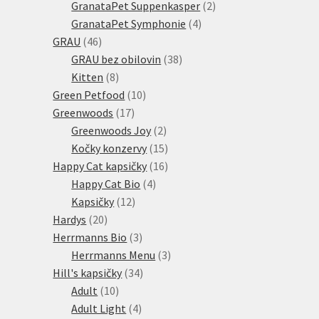
produktů
2
GranataPet Suppenkasper
2
4
produkty
GranataPet Symphonie
4
46
produkty
GRAU
46
produktů
38
GRAU bez obilovin
38
8
produktů
Kitten
8
produktů
10
Green Petfood
10
17
produktů
Greenwoods
17
produktů
2
Greenwoods Joy
2
produkty
15
Kočky konzervy
15
produktů
16
Happy Cat kapsičky
16
4
produktů
Happy Cat Bio
4
12
produkty
Kapsičky
12
20
produktů
Hardys
20
produktů
3
Herrmanns Bio
3
produkty
3
Herrmanns Menu
3
34
produkty
Hill's kapsičky
34
10
produktů
Adult
10
produktů
4
Adult Light
4