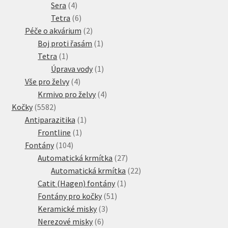
4
produktů
Sera
4
produkty
6
Tetra
6
produktů
2
Péče o akvárium
2
produkty
1
Boj proti řasám
1
1
produkt
Tetra
1
produkt
1
Úprava vody
1
4
produkt
Vše pro želvy
4
produkty
4
Krmivo pro želvy
4
5582
produkty
Kočky
5582
produktů
1
Antiparazitika
1
1
produkt
Frontline
1
104
produkt
Fontány
104
produktů
27
Automatická krmítka
27
produktů
22
Automatická krmítka
22
1
produktů
Catit (Hagen) fontány
1
51
produkt
Fontány pro kočky
51
3
produktů
Keramické misky
3
6
produkty
Nerezové misky
6