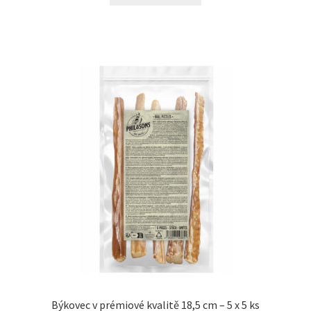
N&D Farmina pro kočky — Italské holistic krmivo
Odpočívadla pro kočky
Pamlsky pro kočky
Purizon pro kočky
Royal Canin pro kočky
Škrabadla pro kočky
Veterinární dieta pro kočky
Vše pro psy — Krmivo, doplňky, vybavení
Býkovec v prémiové kvalitě 18,5 cm – 5 x 5 ks
Boudy a výběhy