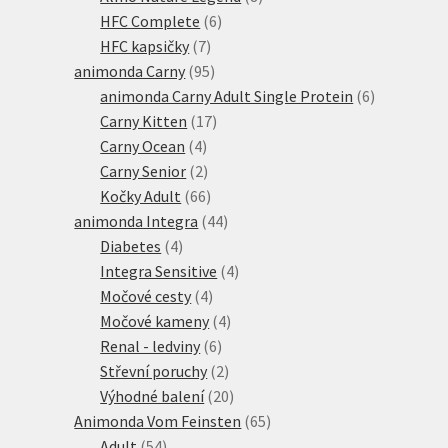
6
produktů
HFC Complete
6
7
produktů
HFC kapsičky
7
produktů
95
animonda Carny
95
produktů
6
animonda Carny Adult Single Protein
6
17
produktů
Carny Kitten
17
4
produktů
Carny Ocean
4
produkty
2
Carny Senior
2
produkty
66
Kočky Adult
66
produktů
44
animonda Integra
44
4
produktů
Diabetes
4
produkty
4
Integra Sensitive
4
4
produkty
Močové cesty
4
produkty
4
Močové kameny
4
6
produkty
Renal - ledviny
6
produktů
2
Střevní poruchy
2
produkty
20
Výhodné balení
20
produktů
65
Animonda Vom Feinsten
65
54
produktů
Adult
54