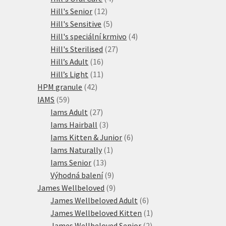
12
produkty
Hill's Senior
12
produktů
5
Hill's Sensitive
5
produktů
4
Hill's speciální krmivo
4
27
produkty
Hill's Sterilised
27
16
produktů
Hill’s Adult
16
produktů
11
Hill’s Light
11
42
produktů
HPM granule
42
59
produktů
IAMS
59
produktů
27
Iams Adult
27
produktů
3
Iams Hairball
3
produkty
6
Iams Kitten & Junior
6
1
produktů
Iams Naturally
1
13
produkt
Iams Senior
13
produktů
9
Výhodná balení
9
produktů
9
James Wellbeloved
9
produktů
6
James Wellbeloved Adult
6
produktů
1
James Wellbeloved Kitten
1
2
produkt
James Wellbeloved Senior
2