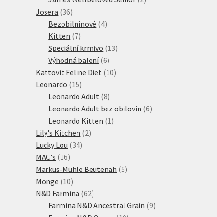
36
produkty
Josera
36
produktů
4
Bezobilninové
4
7
produkty
Kitten
7
produktů
13
Speciální krmivo
13
6
produktů
Výhodná balení
6
produktů
10
Kattovit Feline Diet
10
15
produktů
Leonardo
15
produktů
8
Leonardo Adult
8
produktů
6
Leonardo Adult bez obilovin
6
1
produktů
Leonardo Kitten
1
2
produkt
Lily's Kitchen
2
34
produkty
Lucky Lou
34
16
produktů
MAC's
16
produktů
5
Markus-Mühle Beutenah
5
10
produktů
Monge
10
produktů
62
N&D Farmina
62
produktů
9
Farmina N&D Ancestral Grain
9
10
produktů