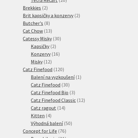
2
produktů
Brekkies
2
produkty
2
Brit kapsičky a konzervy
2
8
produkty
Butcher's
8
produktů
13
Cat Chow
13
produktů
30
Catessy Misky
30
2
produktů
Kapsičky
2
produkty
16
Konzervy
16
12
produktů
Misky
12
produktů
120
Catz Finefood
120
produktů
1
Balení na vyzkoušení
1
30
produkt
Catz Finefood
30
produktů
3
Catz Finefood Bio
3
produkty
12
Catz Finefood Classic
12
14
produktů
Catz ragout
14
4
produktů
Kitten
4
produkty
50
Výhodná balení
50
76
produktů
Concept for Life
76