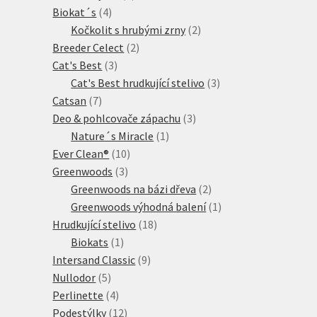
4
produkt
Biokat´s
4
produkty
2
Kočkolit s hrubými zrny
2
2
produkty
Breeder Celect
2
3
produkty
Cat's Best
3
produkty
3
Cat's Best hrudkující stelivo
3
7
produkty
Catsan
7
produktů
3
Deo & pohlcovače zápachu
3
1
produkty
Nature´s Miracle
1
10
produkt
Ever Clean®
10
3
produktů
Greenwoods
3
produkty
2
Greenwoods na bázi dřeva
2
produkty
1
Greenwoods výhodná balení
1
18
produkt
Hrudkující stelivo
18
1
produktů
Biokats
1
produkt
9
Intersand Classic
9
5
produktů
Nullodor
5
produktů
4
Perlinette
4
produkty
12
Podestýlky
12