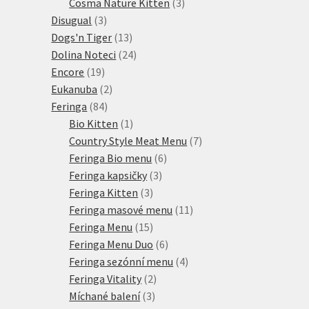
produktů
3
Cosma Nature Kitten
3
3
produkty
Disugual
3
produkty
13
Dogs'n Tiger
13
produktů
24
Dolina Noteci
24
19
produktů
Encore
19
produktů
2
Eukanuba
2
84
produkty
Feringa
84
produktů
1
Bio Kitten
1
produkt
7
Country Style Meat Menu
7
6
produktů
Feringa Bio menu
6
3
produktů
Feringa kapsičky
3
3
produkty
Feringa Kitten
3
produkty
11
Feringa masové menu
11
15
produktů
Feringa Menu
15
produktů
6
Feringa Menu Duo
6
produktů
4
Feringa sezónní menu
4
2
produkty
Feringa Vitality
2
3
produkty
Míchané balení
3