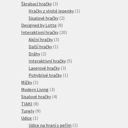
produktů
3
Škrabací hračky
3
produkty
1
Hračky z vlnité lepenky
1
2
produkt
Sisalové hračky
2
8
produkty
Designed by Lotte
8
produktů
20
Interaktivní hračky
20
3
produktů
Akční hračky
3
1
produkty
Další hračky
1
2
produkt
Dráhy
2
produkty
5
Interaktivní hračky
5
3
produktů
Laserové hračky
3
produkty
1
Pohyblivé hračky
1
1
produkt
Míčky
1
produkt
3
Modern Living
3
produkty
4
Sisalové hračky
4
8
produkty
TIAKI
8
produktů
9
Tunely
9
1
produktů
Udice
1
produkt
1
Udice na hraní s peřím
1