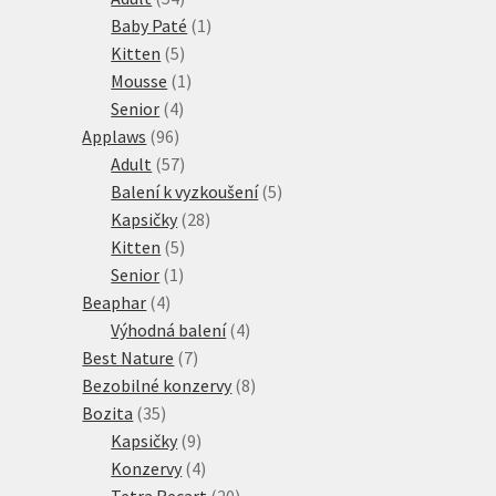
produktů
1
Baby Paté
1
5
produkt
Kitten
5
produktů
1
Mousse
1
4
produkt
Senior
4
96
produkty
Applaws
96
produktů
57
Adult
57
produktů
5
Balení k vyzkoušení
5
28
produktů
Kapsičky
28
5
produktů
Kitten
5
1
produktů
Senior
1
4
produkt
Beaphar
4
produkty
4
Výhodná balení
4
7
produkty
Best Nature
7
produktů
8
Bezobilné konzervy
8
35
produktů
Bozita
35
produktů
9
Kapsičky
9
produktů
4
Konzervy
4
produkty
20
Tetra Recart
20