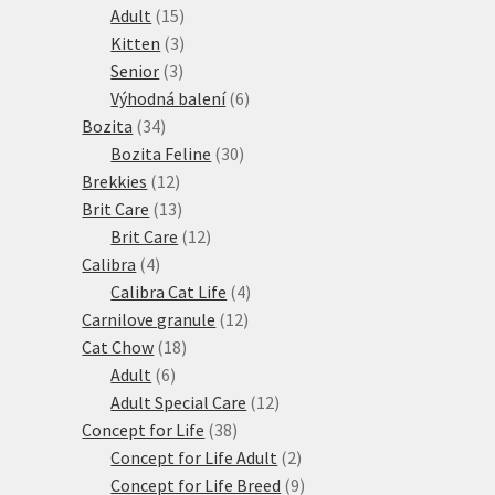
15
produktů
Adult
15
produktů
3
Kitten
3
3
produkty
Senior
3
produkty
6
Výhodná balení
6
34
produktů
Bozita
34
produktů
30
Bozita Feline
30
12
produktů
Brekkies
12
produktů
13
Brit Care
13
produktů
12
Brit Care
12
4
produktů
Calibra
4
produkty
4
Calibra Cat Life
4
12
produkty
Carnilove granule
12
18
produktů
Cat Chow
18
6
produktů
Adult
6
produktů
12
Adult Special Care
12
38
produktů
Concept for Life
38
produktů
2
Concept for Life Adult
2
produkty
9
Concept for Life Breed
9