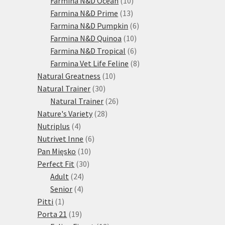
Farmina N&D Ocean
10
13
produktů
Farmina N&D Prime
13
produktů
6
Farmina N&D Pumpkin
6
10
produktů
Farmina N&D Quinoa
10
produktů
6
Farmina N&D Tropical
6
produktů
8
Farmina Vet Life Feline
8
10
produktů
Natural Greatness
10
30
produktů
Natural Trainer
30
produktů
26
Natural Trainer
26
28
produktů
Nature's Variety
28
4
produktů
Nutriplus
4
produkty
6
Nutrivet Inne
6
10
produktů
Pan Mięsko
10
30
produktů
Perfect Fit
30
24
produktů
Adult
24
4
produktů
Senior
4
1
produkty
Pitti
1
produkt
19
Porta 21
19