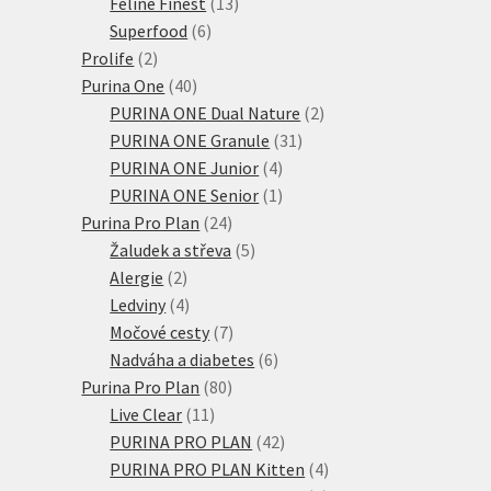
produktů
13
Feline Finest
13
6
produktů
Superfood
6
2
produktů
Prolife
2
produkty
40
Purina One
40
produktů
2
PURINA ONE Dual Nature
2
31
produkty
PURINA ONE Granule
31
4
produktů
PURINA ONE Junior
4
produkty
1
PURINA ONE Senior
1
24
produkt
Purina Pro Plan
24
produktů
5
Žaludek a střeva
5
2
produktů
Alergie
2
produkty
4
Ledviny
4
produkty
7
Močové cesty
7
produktů
6
Nadváha a diabetes
6
80
produktů
Purina Pro Plan
80
11
produktů
Live Clear
11
produktů
42
PURINA PRO PLAN
42
produktů
4
PURINA PRO PLAN Kitten
4