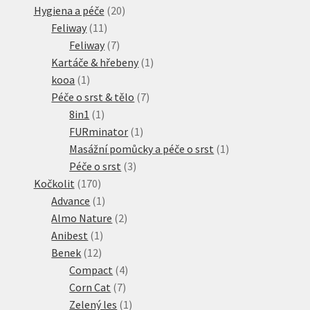
20
produkt
Hygiena a péče
20
11
produktů
Feliway
11
produktů
7
Feliway
7
produktů
1
Kartáče & hřebeny
1
1
produkt
kooa
1
produkt
7
Péče o srst & tělo
7
1
produktů
8in1
1
produkt
1
FURminator
1
produkt
1
Masážní pomůcky a péče o srst
1
3
produkt
Péče o srst
3
170
produkty
Kočkolit
170
produktů
1
Advance
1
produkt
2
Almo Nature
2
1
produkty
Anibest
1
12
produkt
Benek
12
produktů
4
Compact
4
7
produkty
Corn Cat
7
produktů
1
Zelený les
1