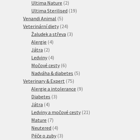
2
produktů
Ultima Nature
2
produkty
19
Ultima Sterilised
19
5
produktů
Venandi Animal
5
produktů
24
Veterinární diety
24
produktů
3
Žaludek a střeva
3
4
produkty
Alergie
4
2
produkty
Játra
2
produkty
4
Ledviny
4
produkty
6
Močové cesty
6
produktů
5
Nadváha & diabetes
5
75
produktů
Veterinary & Expert
75
produktů
9
Alergie a intolerance
9
3
produktů
Diabetes
3
4
produkty
Játra
4
produkty
21
Ledviny a močové cesty
21
7
produktů
Mature
7
produktů
4
Neutered
4
produkty
3
Péče o zuby
3