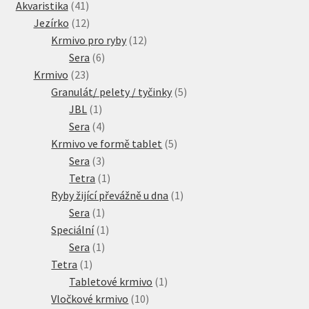
41
produkty
Akvaristika
41
Veterinární dieta pro psy
produktů
12
Jezírko
12
produktů
12
Krmivo pro ryby
12
Vodítka a obojky
6
produktů
Sera
6
23
produktů
Krmivo
23
Wolf of Wilderness
produktů
5
Granulát/ pelety / tyčinky
5
1
produktů
JBL
1
produkt
4
Sera
4
produkty
5
Krmivo ve formě tablet
5
3
produktů
Sera
3
produkty
1
Tetra
1
produkt
1
Ryby žijící převážně u dna
1
1
produkt
Sera
1
produkt
1
Speciální
1
1
produkt
Sera
1
1
produkt
Tetra
1
produkt
1
Tabletové krmivo
1
10
produkt
Vločkové krmivo
10