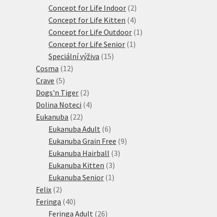
produktů
2
Concept for Life Indoor
2
4
produkty
Concept for Life Kitten
4
produkty
1
Concept for Life Outdoor
1
1
produkt
Concept for Life Senior
1
15
produkt
Speciální výživa
15
12
produktů
Cosma
12
5
produktů
Crave
5
produktů
2
Dogs'n Tiger
2
produkty
4
Dolina Noteci
4
22
produkty
Eukanuba
22
produktů
6
Eukanuba Adult
6
produktů
9
Eukanuba Grain Free
9
3
produktů
Eukanuba Hairball
3
3
produkty
Eukanuba Kitten
3
1
produkty
Eukanuba Senior
1
2
produkt
Felix
2
produkty
40
Feringa
40
produktů
26
Feringa Adult
26