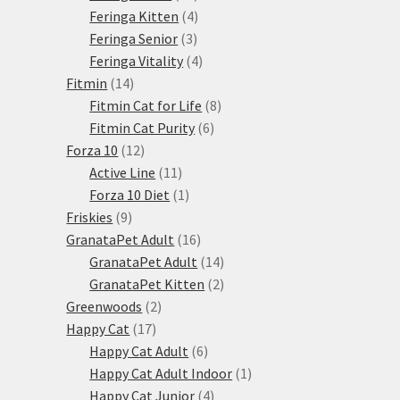
produktů
4
Feringa Kitten
4
3
produkty
Feringa Senior
3
produkty
4
Feringa Vitality
4
14
produkty
Fitmin
14
produktů
8
Fitmin Cat for Life
8
6
produktů
Fitmin Cat Purity
6
12
produktů
Forza 10
12
produktů
11
Active Line
11
produktů
1
Forza 10 Diet
1
9
produkt
Friskies
9
produktů
16
GranataPet Adult
16
produktů
14
GranataPet Adult
14
produktů
2
GranataPet Kitten
2
2
produkty
Greenwoods
2
17
produkty
Happy Cat
17
produktů
6
Happy Cat Adult
6
produktů
1
Happy Cat Adult Indoor
1
4
produkt
Happy Cat Junior
4