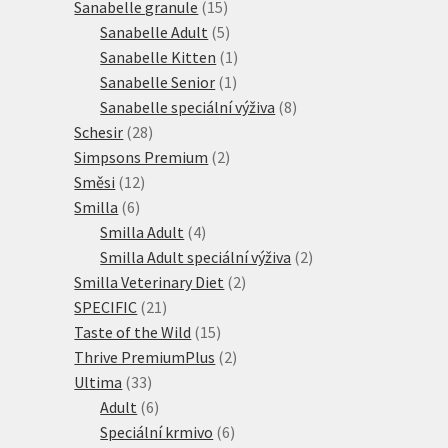
15
produktů
Sanabelle granule
15
produktů
5
Sanabelle Adult
5
produktů
1
Sanabelle Kitten
1
1
produkt
Sanabelle Senior
1
produkt
8
Sanabelle speciální výživa
8
28
produktů
Schesir
28
produktů
2
Simpsons Premium
2
12
produkty
Směsi
12
6
produktů
Smilla
6
produktů
4
Smilla Adult
4
produkty
2
Smilla Adult speciální výživa
2
2
produkty
Smilla Veterinary Diet
2
21
produkty
SPECIFIC
21
produktů
15
Taste of the Wild
15
produktů
2
Thrive PremiumPlus
2
33
produkty
Ultima
33
produktů
6
Adult
6
produktů
6
Speciální krmivo
6