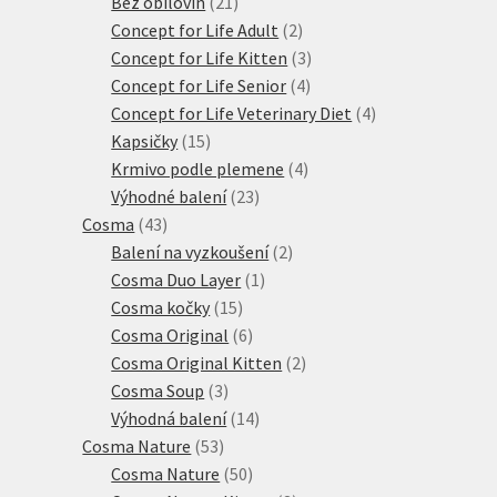
21
produktů
Bez obilovin
21
produktů
2
Concept for Life Adult
2
produkty
3
Concept for Life Kitten
3
4
produkty
Concept for Life Senior
4
produkty
4
Concept for Life Veterinary Diet
4
15
produkty
Kapsičky
15
produktů
4
Krmivo podle plemene
4
23
produkty
Výhodné balení
23
43
produktů
Cosma
43
produktů
2
Balení na vyzkoušení
2
1
produkty
Cosma Duo Layer
1
15
produkt
Cosma kočky
15
produktů
6
Cosma Original
6
produktů
2
Cosma Original Kitten
2
3
produkty
Cosma Soup
3
produkty
14
Výhodná balení
14
53
produktů
Cosma Nature
53
produktů
50
Cosma Nature
50