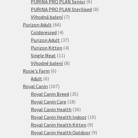
6
produkty
PURINA PRO PLAN Senior
6
produktů
8
PURINA PRO PLAN Sterilised
8
7
produktů
Výhodná balení
7
66
produktů
Purizon Adult
66
produktů
4
Coldpressed
4
produkty
37
Purizon Adult
37
produktů
4
Purizon Kitten
4
11
produkty
Single Meat
11
produktů
8
Výhodné balení
8
6
produktů
Rosie's Farm
6
6
produktů
Adult
6
produktů
107
Royal Canin
107
produktů
35
Royal Canin Breed
35
18
produktů
Royal Canin Care
18
produktů
26
Royal Canin Health
26
produktů
10
Royal Canin Health Indoor
10
9
produktů
Royal Canin Health Kitten
9
produktů
9
Royal Canin Health Outdoor
9