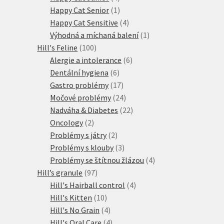
produkty
1
Happy Cat Senior
1
produkt
4
Happy Cat Sensitive
4
produkty
1
Výhodná a míchaná balení
1
100
produkt
Hill's Feline
100
produktů
6
Alergie a intolerance
6
6
produktů
Dentální hygiena
6
produktů
17
Gastro problémy
17
produktů
24
Močové problémy
24
produktů
22
Nadváha & Diabetes
22
2
produktů
Oncology
2
produkty
2
Problémy s játry
2
produkty
3
Problémy s klouby
3
produkty
4
Problémy se štítnou žlázou
4
97
produkty
Hill’s granule
97
produktů
4
Hill's Hairball control
4
10
produkty
Hill's Kitten
10
produktů
4
Hill's No Grain
4
produkty
4
Hill's Oral Care
4