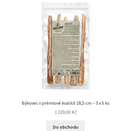
Concept for Life pro kočky — Krmivo pro každou životní
fázi
Feringa pro kočky — Lisované za studena a přírodní
Fontány pro kočky
Granule pro kočky
Hill’s pro kočky — Veterinární a prémiová výživa
Kočičí toalety
Býkovec v prémiové kvalitě 18,5 cm – 3 x 5 ks
Kočkolit
1 229,00
Kč
Konzervy a kapsičky pro kočky
Do obchodu