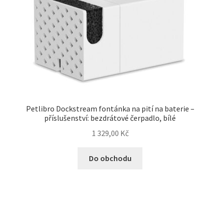
Veterinární dieta pro psy
Vodítka a obojky
Wolf of Wilderness
Petlibro Dockstream fontánka na pití na baterie –
příslušenství: bezdrátové čerpadlo, bílé
1 329,00
Kč
Do obchodu