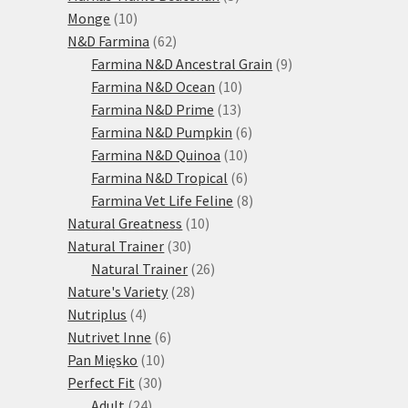
10
produktů
Monge
10
produktů
62
N&D Farmina
62
produktů
9
Farmina N&D Ancestral Grain
9
10
produktů
Farmina N&D Ocean
10
13
produktů
Farmina N&D Prime
13
produktů
6
Farmina N&D Pumpkin
6
10
produktů
Farmina N&D Quinoa
10
produktů
6
Farmina N&D Tropical
6
produktů
8
Farmina Vet Life Feline
8
10
produktů
Natural Greatness
10
30
produktů
Natural Trainer
30
produktů
26
Natural Trainer
26
28
produktů
Nature's Variety
28
4
produktů
Nutriplus
4
produkty
6
Nutrivet Inne
6
10
produktů
Pan Mięsko
10
30
produktů
Perfect Fit
30
24
produktů
Adult
24