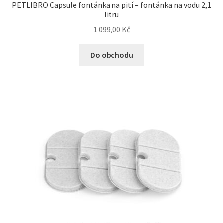
PETLIBRO Capsule fontánka na pití – fontánka na vodu 2,1
litru
Bozita pro psy — Švédské krmivo s nordickou kvalitou
1 099,00
Kč
Brit pro psy
Do obchodu
Granule pro psy
Natural Trainer pro psy — Italské krmivo s
přírodními složkami
Happy Dog — Německá kvalita a přirozené složení
Hill’s pro psy
Hračky pro psy
Konzervy a kapsičky pro psy