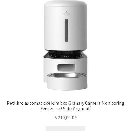
Concept for Life pro kočky — Krmivo pro každou životní
fázi
Feringa pro kočky — Lisované za studena a přírodní
Fontány pro kočky
Granule pro kočky
Hill’s pro kočky — Veterinární a prémiová výživa
Kočičí toalety
Petlibro automatické krmítko Granary Camera Monitoring
Kočkolit
Feeder – až 5 litrů granulí
5 219,00
Kč
Konzervy a kapsičky pro kočky