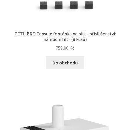
N&D Farmina pro psy — Italské holistic krmivo
Oblečky pro psy
PETLIBRO Capsule fontánka na pití – příslušenství:
náhradní filtr (8 kusů)
Pamlsky pro psy
759,00
Kč
Pelíšky pro psy
Do obchodu
Ortopedické pelíšky
Přepravky pro psy
Purizon pro psy — Vysoký obsah masa, bez obilovin
Royal Canin pro psy