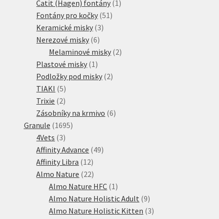
1
produktů
Catit (Hagen) fontány
1
51
produkt
Fontány pro kočky
51
3
produktů
Keramické misky
3
6
produkty
Nerezové misky
6
produktů
2
Melaminové misky
2
1
produkty
Plastové misky
1
produkt
2
Podložky pod misky
2
5
produkty
TIAKI
5
2
produktů
Trixie
2
produkty
6
Zásobníky na krmivo
6
1695
produktů
Granule
1695
3
produktů
4Vets
3
produkty
49
Affinity Advance
49
12
produktů
Affinity Libra
12
produktů
22
Almo Nature
22
produktů
1
Almo Nature HFC
1
produkt
9
Almo Nature Holistic Adult
9
produktů
3
Almo Nature Holistic Kitten
3