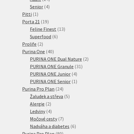
4
produktů
Senior
4
1
produkty
Pitti
1
produkt
19
Porta 21
19
produktů
13
Feline Finest
13
6
produktů
Superfood
6
2
produktů
Prolife
2
produkty
40
Purina One
40
produktů
2
PURINA ONE Dual Nature
2
31
produkty
PURINA ONE Granule
31
4
produktů
PURINA ONE Junior
4
produkty
1
PURINA ONE Senior
1
24
produkt
Purina Pro Plan
24
produktů
5
Žaludek a střeva
5
2
produktů
Alergie
2
produkty
4
Ledviny
4
produkty
7
Močové cesty
7
produktů
6
Nadváha a diabetes
6
80
produktů
Purina Pro Plan
80