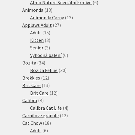
produkty
6
Almo Nature Speciální krmivo
6
13
produktů
Animonda
13
produktů
13
Animonda Carny
13
27
produktů
Applaws Adult
27
15
produktů
Adult
15
produktů
3
Kitten
3
3
produkty
Senior
3
produkty
6
Výhodná balení
6
34
produktů
Bozita
34
produktů
30
Bozita Feline
30
12
produktů
Brekkies
12
produktů
13
Brit Care
13
produktů
12
Brit Care
12
4
produktů
Calibra
4
produkty
4
Calibra Cat Life
4
12
produkty
Carnilove granule
12
18
produktů
Cat Chow
18
6
produktů
Adult
6