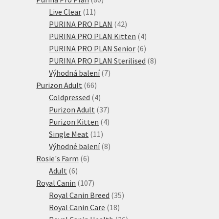
11
produktů
Live Clear
11
produktů
42
PURINA PRO PLAN
42
produktů
4
PURINA PRO PLAN Kitten
4
6
produkty
PURINA PRO PLAN Senior
6
produktů
8
PURINA PRO PLAN Sterilised
8
7
produktů
Výhodná balení
7
66
produktů
Purizon Adult
66
produktů
4
Coldpressed
4
produkty
37
Purizon Adult
37
produktů
4
Purizon Kitten
4
11
produkty
Single Meat
11
produktů
8
Výhodné balení
8
6
produktů
Rosie's Farm
6
6
produktů
Adult
6
produktů
107
Royal Canin
107
produktů
35
Royal Canin Breed
35
18
produktů
Royal Canin Care
18
produktů
26