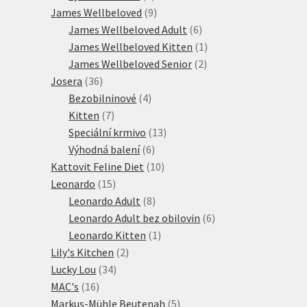
produktů
9
James Wellbeloved
9
produktů
6
James Wellbeloved Adult
6
produktů
1
James Wellbeloved Kitten
1
2
produkt
James Wellbeloved Senior
2
36
produkty
Josera
36
produktů
4
Bezobilninové
4
7
produkty
Kitten
7
produktů
13
Speciální krmivo
13
6
produktů
Výhodná balení
6
produktů
10
Kattovit Feline Diet
10
15
produktů
Leonardo
15
produktů
8
Leonardo Adult
8
produktů
6
Leonardo Adult bez obilovin
6
1
produktů
Leonardo Kitten
1
2
produkt
Lily's Kitchen
2
34
produkty
Lucky Lou
34
16
produktů
MAC's
16
produktů
5
Markus-Mühle Beutenah
5