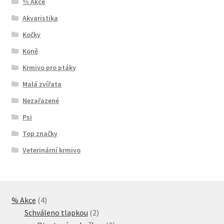
% Akce
Akvaristika
Kočky
Koně
Krmivo pro ptáky
Malá zvířata
Nezařazené
Psi
Top značky
Veterinární krmivo
4
% Akce
4
produkty
2
Schváleno tlapkou
2