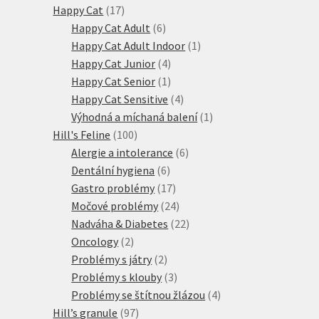
17
produkty
Happy Cat
17
produktů
6
Happy Cat Adult
6
produktů
1
Happy Cat Adult Indoor
1
4
produkt
Happy Cat Junior
4
produkty
1
Happy Cat Senior
1
produkt
4
Happy Cat Sensitive
4
produkty
1
Výhodná a míchaná balení
1
100
produkt
Hill's Feline
100
produktů
6
Alergie a intolerance
6
6
produktů
Dentální hygiena
6
produktů
17
Gastro problémy
17
produktů
24
Močové problémy
24
produktů
22
Nadváha & Diabetes
22
2
produktů
Oncology
2
produkty
2
Problémy s játry
2
produkty
3
Problémy s klouby
3
produkty
4
Problémy se štítnou žlázou
4
97
produkty
Hill’s granule
97