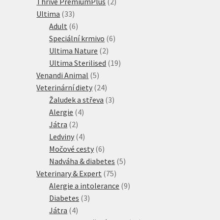
produktů
2
Thrive PremiumPlus
2
33
produkty
Ultima
33
produktů
6
Adult
6
produktů
6
Speciální krmivo
6
2
produktů
Ultima Nature
2
produkty
19
Ultima Sterilised
19
5
produktů
Venandi Animal
5
produktů
24
Veterinární diety
24
produktů
3
Žaludek a střeva
3
4
produkty
Alergie
4
2
produkty
Játra
2
produkty
4
Ledviny
4
produkty
6
Močové cesty
6
produktů
5
Nadváha & diabetes
5
75
produktů
Veterinary & Expert
75
produktů
9
Alergie a intolerance
9
3
produktů
Diabetes
3
4
produkty
Játra
4