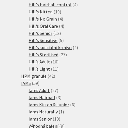
produktů
4
Hill's Hairball control
4
10
produkty
Hill's Kitten
10
produktů
4
Hill's No Grain
4
produkty
4
Hill's Oral Care
4
12
produkty
Hill's Senior
12
produktů
5
Hill's Sensitive
5
produktů
4
Hill's speciální krmivo
4
27
produkty
Hill's Sterilised
27
16
produktů
Hill’s Adult
16
produktů
11
Hill’s Light
11
42
produktů
HPM granule
42
59
produktů
IAMS
59
produktů
27
Iams Adult
27
produktů
3
Iams Hairball
3
produkty
6
Iams Kitten & Junior
6
1
produktů
Iams Naturally
1
13
produkt
Iams Senior
13
produktů
9
Výhodná balení
9