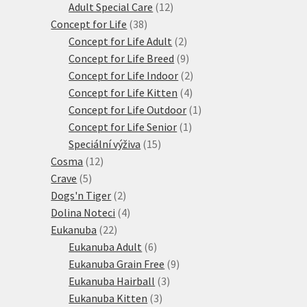
produktů
12
Adult Special Care
12
38
produktů
Concept for Life
38
produktů
2
Concept for Life Adult
2
produkty
9
Concept for Life Breed
9
produktů
2
Concept for Life Indoor
2
4
produkty
Concept for Life Kitten
4
produkty
1
Concept for Life Outdoor
1
1
produkt
Concept for Life Senior
1
15
produkt
Speciální výživa
15
12
produktů
Cosma
12
5
produktů
Crave
5
produktů
2
Dogs'n Tiger
2
produkty
4
Dolina Noteci
4
22
produkty
Eukanuba
22
produktů
6
Eukanuba Adult
6
produktů
9
Eukanuba Grain Free
9
3
produktů
Eukanuba Hairball
3
3
produkty
Eukanuba Kitten
3