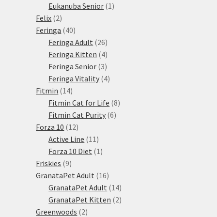
1
produkty
Eukanuba Senior
1
2
produkt
Felix
2
produkty
40
Feringa
40
produktů
26
Feringa Adult
26
produktů
4
Feringa Kitten
4
3
produkty
Feringa Senior
3
produkty
4
Feringa Vitality
4
14
produkty
Fitmin
14
produktů
8
Fitmin Cat for Life
8
6
produktů
Fitmin Cat Purity
6
12
produktů
Forza 10
12
produktů
11
Active Line
11
produktů
1
Forza 10 Diet
1
9
produkt
Friskies
9
produktů
16
GranataPet Adult
16
produktů
14
GranataPet Adult
14
produktů
2
GranataPet Kitten
2
2
produkty
Greenwoods
2