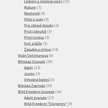
produkty
21
Ledviny a močové cesty
21
7
produktů
Mature
7
produktů
4
Neutered
4
produkty
3
Péče o zuby
3
produkty
2
Pro zdravé klouby
2
3
produkty
Proti obezitě
3
3
produkty
Proti stresu
3
2
produkty
Srst a kůže
2
produkty
14
Žaludek a střeva
14
6
produktů
Visán Optimanova
6
20
produktů
Whiskas Granule
20
12
produktů
Adult
12
3
produktů
Junior
3
produkty
5
Výhodná balení
5
10
produktů
Wiejska Zagroda
10
produktů
26
Wild Freedom Granule
26
17
produktů
Adult granule
17
produktů
9
Wild Freedom "Elements"
9