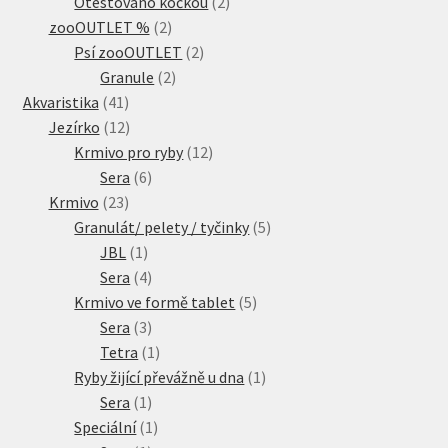
produkty
2
Otestováno kočkou
2
2
produkty
zooOUTLET %
2
produkty
2
Psí zooOUTLET
2
2
produkty
Granule
2
41
produkty
Akvaristika
41
produktů
12
Jezírko
12
produktů
12
Krmivo pro ryby
12
6
produktů
Sera
6
23
produktů
Krmivo
23
produktů
5
Granulát/ pelety / tyčinky
5
1
produktů
JBL
1
produkt
4
Sera
4
produkty
5
Krmivo ve formě tablet
5
3
produktů
Sera
3
produkty
1
Tetra
1
produkt
1
Ryby žijící převážně u dna
1
1
produkt
Sera
1
produkt
1
Speciální
1