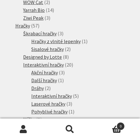
2
produktů
WOW Cat
2
produkty
14
Yarrah Bio
14
3
produktů
Ziwi Peak
3
57
produkty
Hračky
57
produktů
3
Škrabací hračky
3
produkty
1
Hračky z vlnité lepenky
1
2
produkt
Sisalové hračky
2
8
produkty
Designed by Lotte
8
produktů
20
Interaktivní hračky
20
3
produktů
Akční hračky
3
1
produkty
Další hračky
1
2
produkt
Dráhy
2
produkty
5
Interaktivní hračky
5
3
produktů
Laserové hračky
3
produkty
1
Pohyblivé hračky
1
1
produkt
Míčky
1
0
produkt
3
Modern Living
3
Hledat:
Hledat
produkty
4
Sisalové hračky
4