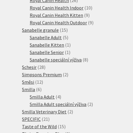
Royal Canin Health
26
produktů
10
Royal Canin Health Indoor
10
9
produktů
Royal Canin Health Kitten
9
produktů
9
Royal Canin Health Outdoor
9
15
produktů
Sanabelle granule
15
produktů
5
Sanabelle Adult
5
produktů
1
Sanabelle Kitten
1
1
produkt
Sanabelle Senior
1
produkt
8
Sanabelle speciální výživa
8
28
produktů
Schesir
28
produktů
2
Simpsons Premium
2
12
produkty
Směsi
12
6
produktů
Smilla
6
produktů
4
Smilla Adult
4
produkty
2
Smilla Adult speciální výživa
2
2
produkty
Smilla Veterinary Diet
2
21
produkty
SPECIFIC
21
produktů
15
Taste of the Wild
15