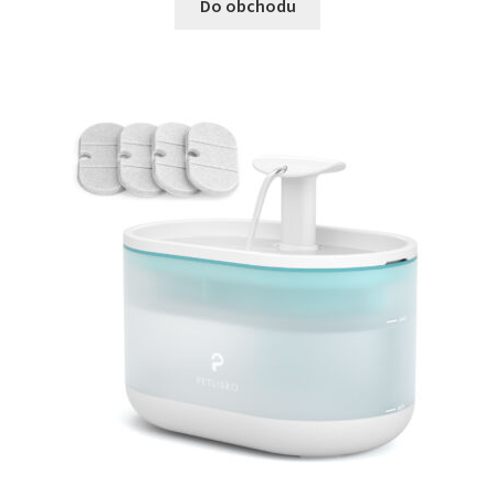
Do obchodu
N&D Farmina pro kočky — Italské holistic krmivo
Odpočívadla pro kočky
Pamlsky pro kočky
Purizon pro kočky
Royal Canin pro kočky
Škrabadla pro kočky
Veterinární dieta pro kočky
Vše pro psy — Krmivo, doplňky, vybavení
Boudy a výběhy