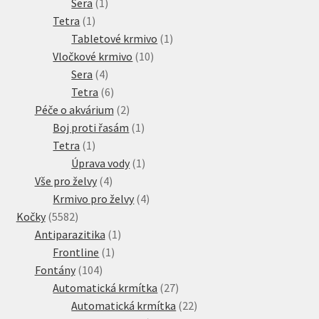
1
produkt
Sera
1
1
produkt
Tetra
1
produkt
1
Tabletové krmivo
1
10
produkt
Vločkové krmivo
10
4
produktů
Sera
4
produkty
6
Tetra
6
produktů
2
Péče o akvárium
2
produkty
1
Boj proti řasám
1
1
produkt
Tetra
1
produkt
1
Úprava vody
1
4
produkt
Vše pro želvy
4
produkty
4
Krmivo pro želvy
4
5582
produkty
Kočky
5582
produktů
1
Antiparazitika
1
1
produkt
Frontline
1
104
produkt
Fontány
104
produktů
27
Automatická krmítka
27
produktů
22
Automatická krmítka
22