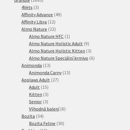
3
produktů
4Vets
3
produkty
49
Affinity Advance
49
12
produktů
Affinity Libra
12
produktů
22
Almo Nature
22
produktů
1
Almo Nature HFC
1
produkt
9
Almo Nature Holistic Adult
9
produktů
3
Almo Nature Holistic Kitten
3
produkty
6
Almo Nature Speciální krmivo
6
13
produktů
Animonda
13
produktů
13
Animonda Carny
13
27
produktů
Applaws Adult
27
15
produktů
Adult
15
produktů
3
Kitten
3
3
produkty
Senior
3
produkty
6
Výhodná balení
6
34
produktů
Bozita
34
produktů
30
Bozita Feline
30