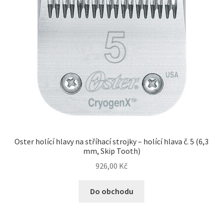
Veterinární dieta pro psy
Vodítka a obojky
Wolf of Wilderness
Oster holící hlavy na stříhací strojky – holící hlava č. 5 (6,3
mm, Skip Tooth)
926,00
Kč
Do obchodu