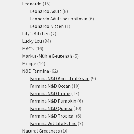
15
produktů
Leonardo
15
produktů
8
Leonardo Adult
8
produktů
6
Leonardo Adult bez obilovin
6
1
produktů
Leonardo Kitten
1
2
produkt
Lily's Kitchen
2
34
produkty
Lucky Lou
34
16
produktů
MAC's
16
produktů
5
Markus-Mühle Beutenah
5
10
produktů
Monge
10
produktů
62
N&D Farmina
62
produktů
9
Farmina N&D Ancestral Grain
9
10
produktů
Farmina N&D Ocean
10
13
produktů
Farmina N&D Prime
13
produktů
6
Farmina N&D Pumpkin
6
10
produktů
Farmina N&D Quinoa
10
produktů
6
Farmina N&D Tropical
6
produktů
8
Farmina Vet Life Feline
8
10
produktů
Natural Greatness
10