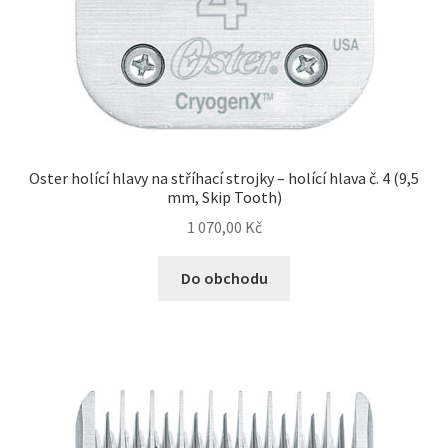
N&D Farmina pro psy — Italské holistic krmivo
Oblečky pro psy
Pamlsky pro psy
Oster holící hlavy na stříhací strojky – holící hlava č. 4 (9,5
mm, Skip Tooth)
Pelíšky pro psy
1 070,00
Kč
Ortopedické pelíšky
Do obchodu
Přepravky pro psy
Purizon pro psy — Vysoký obsah masa, bez obilovin
Royal Canin pro psy