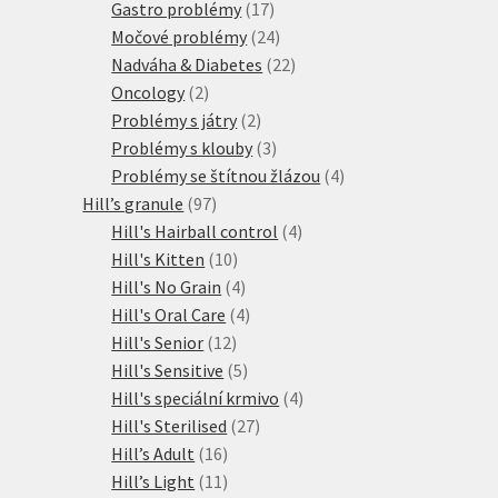
produktů
17
Gastro problémy
17
produktů
24
Močové problémy
24
produktů
22
Nadváha & Diabetes
22
2
produktů
Oncology
2
produkty
2
Problémy s játry
2
produkty
3
Problémy s klouby
3
produkty
4
Problémy se štítnou žlázou
4
97
produkty
Hill’s granule
97
produktů
4
Hill's Hairball control
4
10
produkty
Hill's Kitten
10
produktů
4
Hill's No Grain
4
produkty
4
Hill's Oral Care
4
12
produkty
Hill's Senior
12
produktů
5
Hill's Sensitive
5
produktů
4
Hill's speciální krmivo
4
27
produkty
Hill's Sterilised
27
16
produktů
Hill’s Adult
16
produktů
11
Hill’s Light
11