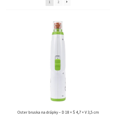
1
2
Concept for Life pro kočky — Krmivo pro každou životní
fázi
Feringa pro kočky — Lisované za studena a přírodní
Fontány pro kočky
Granule pro kočky
Hill’s pro kočky — Veterinární a prémiová výživa
Kočičí toalety
Kočkolit
Konzervy a kapsičky pro kočky
Oster bruska na drápky – D 18 × Š 4,7 × V 3,5 cm