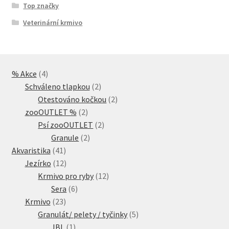
Top značky
Veterinární krmivo
4
% Akce
4
produkty
2
Schváleno tlapkou
2
produkty
2
Otestováno kočkou
2
2
produkty
zooOUTLET %
2
produkty
2
Psí zooOUTLET
2
2
produkty
Granule
2
41
produkty
Akvaristika
41
produktů
12
Jezírko
12
produktů
12
Krmivo pro ryby
12
6
produktů
Sera
6
23
produktů
Krmivo
23
produktů
5
Granulát/ pelety / tyčinky
5
1
produktů
JBL
1