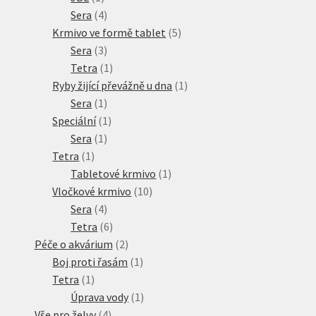
produkt
4
Sera
4
produkty
5
Krmivo ve formě tablet
5
3
produktů
Sera
3
produkty
1
Tetra
1
produkt
1
Ryby žijící převážně u dna
1
1
produkt
Sera
1
produkt
1
Speciální
1
1
produkt
Sera
1
1
produkt
Tetra
1
produkt
1
Tabletové krmivo
1
10
produkt
Vločkové krmivo
10
4
produktů
Sera
4
produkty
6
Tetra
6
produktů
2
Péče o akvárium
2
produkty
1
Boj proti řasám
1
1
produkt
Tetra
1
produkt
1
Úprava vody
1
4
produkt
Vše pro želvy
4