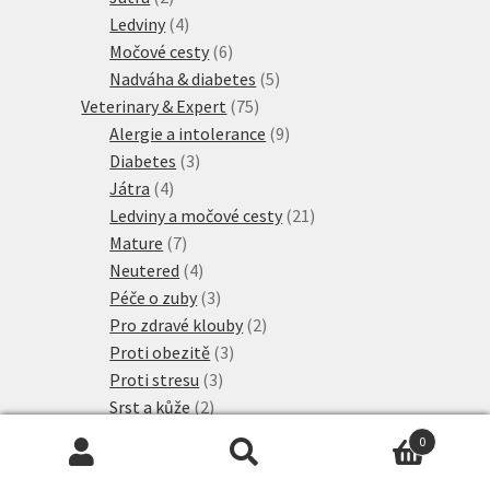
produkty
4
Ledviny
4
produkty
6
Močové cesty
6
produktů
5
Nadváha & diabetes
5
75
produktů
Veterinary & Expert
75
produktů
9
Alergie a intolerance
9
3
produktů
Diabetes
3
4
produkty
Játra
4
produkty
21
Ledviny a močové cesty
21
7
produktů
Mature
7
produktů
4
Neutered
4
produkty
3
Péče o zuby
3
produkty
2
Pro zdravé klouby
2
3
produkty
Proti obezitě
3
3
produkty
Proti stresu
3
2
produkty
Srst a kůže
2
produkty
14
Žaludek a střeva
14
0
6
produktů
Visán Optimanova
6
Hledat:
Hledat
20
produktů
Whiskas Granule
20