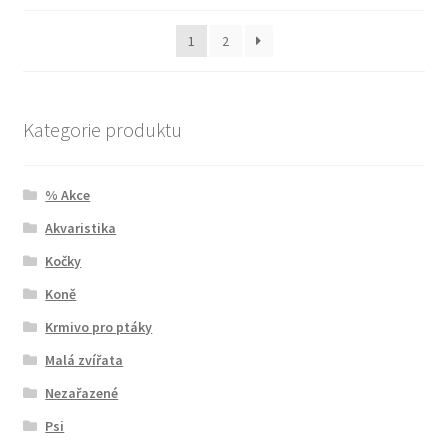
1
2
Kategorie produktu
% Akce
Akvaristika
Kočky
Koně
Krmivo pro ptáky
Malá zvířata
Nezařazené
Psi