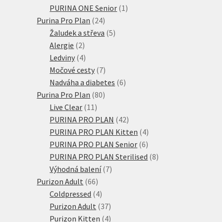
produkty
1
PURINA ONE Senior
1
24
produkt
Purina Pro Plan
24
produktů
5
Žaludek a střeva
5
2
produktů
Alergie
2
produkty
4
Ledviny
4
produkty
7
Močové cesty
7
produktů
6
Nadváha a diabetes
6
80
produktů
Purina Pro Plan
80
11
produktů
Live Clear
11
produktů
42
PURINA PRO PLAN
42
produktů
4
PURINA PRO PLAN Kitten
4
6
produkty
PURINA PRO PLAN Senior
6
produktů
8
PURINA PRO PLAN Sterilised
8
7
produktů
Výhodná balení
7
66
produktů
Purizon Adult
66
produktů
4
Coldpressed
4
produkty
37
Purizon Adult
37
produktů
4
Purizon Kitten
4