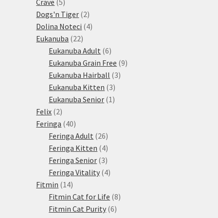
5
produktů
Crave
5
produktů
2
Dogs'n Tiger
2
produkty
4
Dolina Noteci
4
22
produkty
Eukanuba
22
produktů
6
Eukanuba Adult
6
produktů
9
Eukanuba Grain Free
9
3
produktů
Eukanuba Hairball
3
3
produkty
Eukanuba Kitten
3
1
produkty
Eukanuba Senior
1
2
produkt
Felix
2
produkty
40
Feringa
40
produktů
26
Feringa Adult
26
produktů
4
Feringa Kitten
4
3
produkty
Feringa Senior
3
produkty
4
Feringa Vitality
4
14
produkty
Fitmin
14
produktů
8
Fitmin Cat for Life
8
6
produktů
Fitmin Cat Purity
6