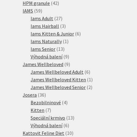
42
produktů
HPM granule
42
59
produktů
IAMS
59
produktů
27
Iams Adult
27
produktů
3
Iams Hairball
3
produkty
6
Iams Kitten & Junior
6
1
produktů
Iams Naturally
1
13
produkt
Iams Senior
13
produktů
9
Výhodná balení
9
produktů
9
James Wellbeloved
9
produktů
6
James Wellbeloved Adult
6
produktů
1
James Wellbeloved Kitten
1
2
produkt
James Wellbeloved Senior
2
36
produkty
Josera
36
produktů
4
Bezobilninové
4
7
produkty
Kitten
7
produktů
13
Speciální krmivo
13
6
produktů
Výhodná balení
6
produktů
10
Kattovit Feline Diet
10