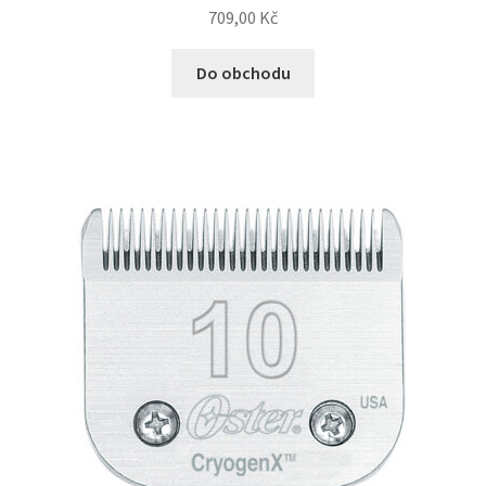
709,00
Kč
N&D Farmina pro kočky — Italské holistic krmivo
Do obchodu
Odpočívadla pro kočky
Pamlsky pro kočky
Purizon pro kočky
Royal Canin pro kočky
Škrabadla pro kočky
Veterinární dieta pro kočky
Vše pro psy — Krmivo, doplňky, vybavení
Boudy a výběhy