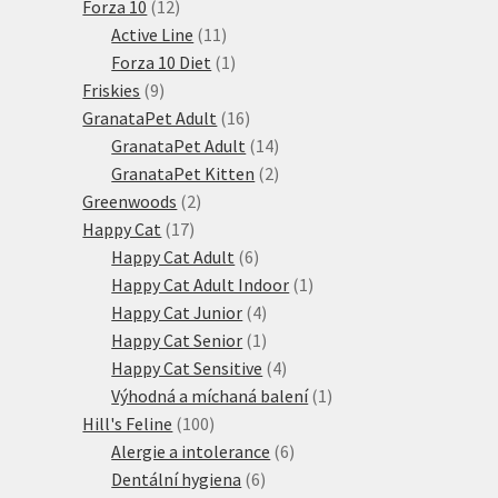
12
produktů
Forza 10
12
produktů
11
Active Line
11
produktů
1
Forza 10 Diet
1
9
produkt
Friskies
9
produktů
16
GranataPet Adult
16
produktů
14
GranataPet Adult
14
produktů
2
GranataPet Kitten
2
2
produkty
Greenwoods
2
17
produkty
Happy Cat
17
produktů
6
Happy Cat Adult
6
produktů
1
Happy Cat Adult Indoor
1
4
produkt
Happy Cat Junior
4
produkty
1
Happy Cat Senior
1
produkt
4
Happy Cat Sensitive
4
produkty
1
Výhodná a míchaná balení
1
100
produkt
Hill's Feline
100
produktů
6
Alergie a intolerance
6
6
produktů
Dentální hygiena
6