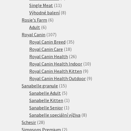
11
produkty
Single Meat
11
produktů
8
Výhodné balení
8
6
produktů
Rosie's Farm
6
6
produktů
Adult
6
produktů
107
Royal Canin
107
produktů
35
Royal Canin Breed
35
18
produktů
Royal Canin Care
18
produktů
26
Royal Canin Health
26
produktů
10
Royal Canin Health Indoor
10
9
produktů
Royal Canin Health Kitten
9
produktů
9
Royal Canin Health Outdoor
9
15
produktů
Sanabelle granule
15
produktů
5
Sanabelle Adult
5
produktů
1
Sanabelle Kitten
1
1
produkt
Sanabelle Senior
1
produkt
8
Sanabelle speciální výživa
8
28
produktů
Schesir
28
produktů
2
Simpsons Premium
2