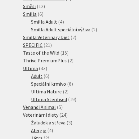
12
produkty
Směsi
12
6
produktů
Smilla
6
produktů
4
Smilla Adult
4
produkty
2
Smilla Adult speciální výživa
2
2
produkty
Smilla Veterinary Diet
2
21
produkty
SPECIFIC
21
produktů
15
Taste of the Wild
15
produktů
2
Thrive PremiumPlus
2
33
produkty
Ultima
33
produktů
6
Adult
6
produktů
6
Speciální krmivo
6
2
produktů
Ultima Nature
2
produkty
19
Ultima Sterilised
19
5
produktů
Venandi Animal
5
produktů
24
Veterinární diety
24
produktů
3
Žaludek a střeva
3
4
produkty
Alergie
4
2
produkty
Játra
2