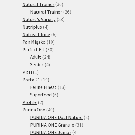
30
produktů
Natural Trainer
30
produktů
26
Natural Trainer
26
28
produktů
Nature's Variety
28
4
produktů
Nutriplus
4
produkty
6
Nutrivet Inne
6
10
produktů
Pan Mięsko
10
30
produktů
Perfect Fit
30
24
produktů
Adult
24
4
produktů
Senior
4
1
produkty
Pitti
1
produkt
19
Porta 21
19
produktů
13
Feline Finest
13
6
produktů
Superfood
6
2
produktů
Prolife
2
produkty
40
Purina One
40
produktů
2
PURINA ONE Dual Nature
2
31
produkty
PURINA ONE Granule
31
4
produktů
PURINA ONE Junior
4