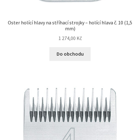
Bozita pro psy — Švédské krmivo s nordickou kvalitou
Oster holící hlavy na stříhací strojky – holící hlava č. 10 (1,5
mm)
Brit pro psy
1 274,00
Kč
Granule pro psy
Do obchodu
Natural Trainer pro psy — Italské krmivo s
přírodními složkami
Happy Dog — Německá kvalita a přirozené složení
Hill’s pro psy
Hračky pro psy
Konzervy a kapsičky pro psy