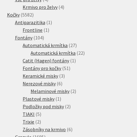
produkty
4
Krmivo pro želvy
4
5582
produkty
Kočky
5582
produktů
1
Antiparazitika
1
1
produkt
Frontline
1
104
produkt
Fontány
104
produktů
27
Automatická krmítka
27
produktů
22
Automatická krmítka
22
1
produktů
Catit (Hagen) fontány
1
51
produkt
Fontány pro kočky
51
3
produktů
Keramické misky
3
6
produkty
Nerezové misky
6
produktů
2
Melaminové misky
2
1
produkty
Plastové misky
1
produkt
2
Podložky pod misky
2
5
produkty
TIAKI
5
2
produktů
Trixie
2
produkty
6
Zásobníky na krmivo
6
1695
produktů
Granule
1695