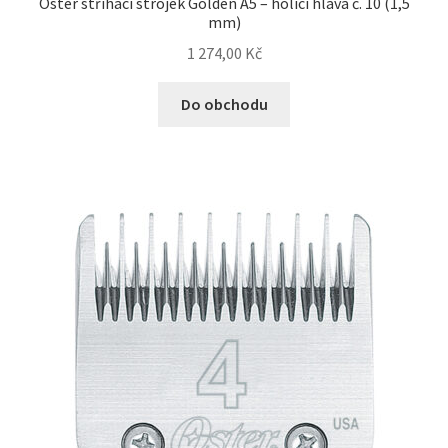
Oster stříhací strojek Golden A5 – holící hlava č. 10 (1,5
mm)
1 274,00
Kč
Do obchodu