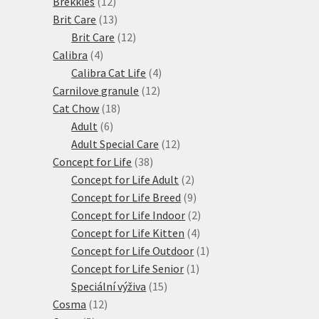
12
produktů
Brekkies
12
produktů
13
Brit Care
13
produktů
12
Brit Care
12
4
produktů
Calibra
4
produkty
4
Calibra Cat Life
4
12
produkty
Carnilove granule
12
18
produktů
Cat Chow
18
6
produktů
Adult
6
produktů
12
Adult Special Care
12
38
produktů
Concept for Life
38
produktů
2
Concept for Life Adult
2
produkty
9
Concept for Life Breed
9
produktů
2
Concept for Life Indoor
2
4
produkty
Concept for Life Kitten
4
produkty
1
Concept for Life Outdoor
1
1
produkt
Concept for Life Senior
1
15
produkt
Speciální výživa
15
12
produktů
Cosma
12