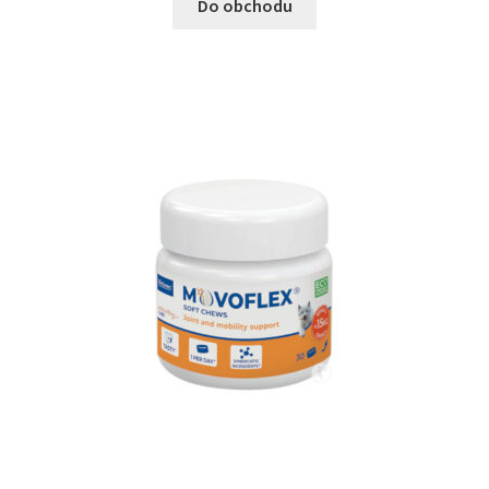
Do obchodu
N&D Farmina pro kočky — Italské holistic krmivo
Odpočívadla pro kočky
Pamlsky pro kočky
Purizon pro kočky
Royal Canin pro kočky
Škrabadla pro kočky
Veterinární dieta pro kočky
Vše pro psy — Krmivo, doplňky, vybavení
Boudy a výběhy