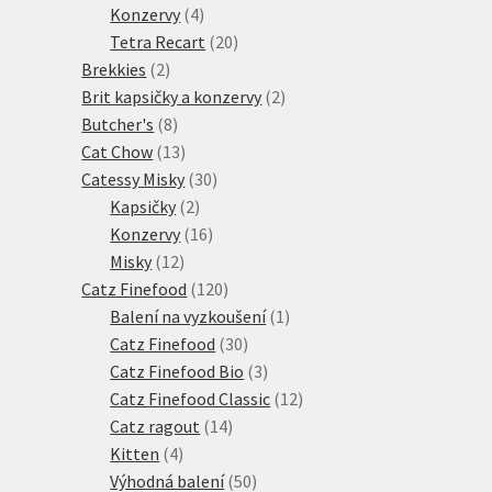
produktů
4
Konzervy
4
produkty
20
Tetra Recart
20
2
produktů
Brekkies
2
produkty
2
Brit kapsičky a konzervy
2
8
produkty
Butcher's
8
produktů
13
Cat Chow
13
produktů
30
Catessy Misky
30
2
produktů
Kapsičky
2
produkty
16
Konzervy
16
12
produktů
Misky
12
produktů
120
Catz Finefood
120
produktů
1
Balení na vyzkoušení
1
30
produkt
Catz Finefood
30
produktů
3
Catz Finefood Bio
3
produkty
12
Catz Finefood Classic
12
14
produktů
Catz ragout
14
4
produktů
Kitten
4
produkty
50
Výhodná balení
50