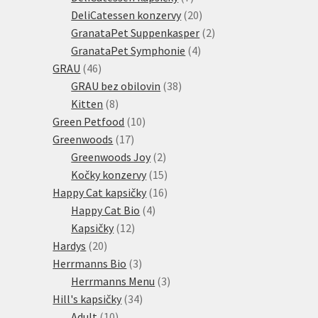
produktů
20
DeliCatessen konzervy
20
produktů
2
GranataPet Suppenkasper
2
4
produkty
GranataPet Symphonie
4
46
produkty
GRAU
46
produktů
38
GRAU bez obilovin
38
8
produktů
Kitten
8
produktů
10
Green Petfood
10
17
produktů
Greenwoods
17
produktů
2
Greenwoods Joy
2
produkty
15
Kočky konzervy
15
produktů
16
Happy Cat kapsičky
16
4
produktů
Happy Cat Bio
4
12
produkty
Kapsičky
12
20
produktů
Hardys
20
produktů
3
Herrmanns Bio
3
produkty
3
Herrmanns Menu
3
34
produkty
Hill's kapsičky
34
10
produktů
Adult
10