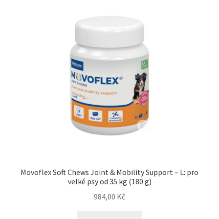
Concept for Life pro kočky — Krmivo pro každou životní
fázi
Feringa pro kočky — Lisované za studena a přírodní
Fontány pro kočky
Granule pro kočky
Hill’s pro kočky — Veterinární a prémiová výživa
Kočičí toalety
Movoflex Soft Chews Joint & Mobility Support – L: pro
Kočkolit
velké psy od 35 kg (180 g)
984,00
Kč
Konzervy a kapsičky pro kočky