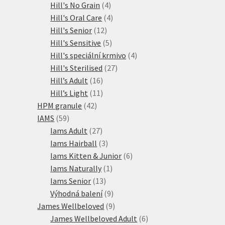
produktů
4
Hill's No Grain
4
produkty
4
Hill's Oral Care
4
12
produkty
Hill's Senior
12
produktů
5
Hill's Sensitive
5
produktů
4
Hill's speciální krmivo
4
27
produkty
Hill's Sterilised
27
16
produktů
Hill’s Adult
16
produktů
11
Hill’s Light
11
42
produktů
HPM granule
42
59
produktů
IAMS
59
produktů
27
Iams Adult
27
produktů
3
Iams Hairball
3
produkty
6
Iams Kitten & Junior
6
1
produktů
Iams Naturally
1
13
produkt
Iams Senior
13
produktů
9
Výhodná balení
9
produktů
9
James Wellbeloved
9
produktů
6
James Wellbeloved Adult
6