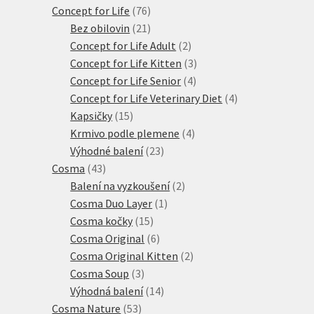
76
produktů
Concept for Life
76
21
produktů
Bez obilovin
21
produktů
2
Concept for Life Adult
2
produkty
3
Concept for Life Kitten
3
4
produkty
Concept for Life Senior
4
produkty
4
Concept for Life Veterinary Diet
4
15
produkty
Kapsičky
15
produktů
4
Krmivo podle plemene
4
23
produkty
Výhodné balení
23
43
produktů
Cosma
43
produktů
2
Balení na vyzkoušení
2
1
produkty
Cosma Duo Layer
1
15
produkt
Cosma kočky
15
produktů
6
Cosma Original
6
produktů
2
Cosma Original Kitten
2
3
produkty
Cosma Soup
3
produkty
14
Výhodná balení
14
53
produktů
Cosma Nature
53