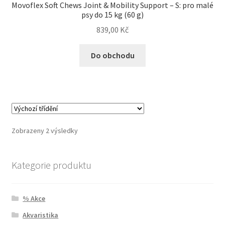
Movoflex Soft Chews Joint & Mobility Support – S: pro malé
psy do 15 kg (60 g)
Bozita pro psy — Švédské krmivo s nordickou kvalitou
839,00
Kč
Brit pro psy
Do obchodu
Granule pro psy
Natural Trainer pro psy — Italské krmivo s
přírodními složkami
Zobrazeny 2 výsledky
Happy Dog — Německá kvalita a přirozené složení
Kategorie produktu
Hill’s pro psy
Hračky pro psy
% Akce
Akvaristika
Konzervy a kapsičky pro psy