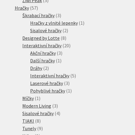
Ziwi Peak
3
57
produkty
Hračky
57
produktů
3
Škrabací hračky
3
produkty
1
Hračky z vlnité lepenky
1
2
produkt
Sisalové hračky
2
8
produkty
Designed by Lotte
8
produktů
20
Interaktivní hračky
20
3
produktů
Akční hračky
3
1
produkty
Další hračky
1
2
produkt
Dráhy
2
produkty
5
Interaktivní hračky
5
3
produktů
Laserové hračky
3
produkty
1
Pohyblivé hračky
1
1
produkt
Míčky
1
produkt
3
Modern Living
3
produkty
4
Sisalové hračky
4
8
produkty
TIAKI
8
produktů
9
Tunely
9