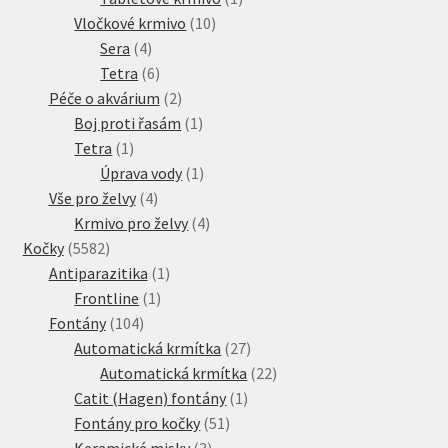
10
produkt
Vločkové krmivo
10
4
produktů
Sera
4
produkty
6
Tetra
6
produktů
2
Péče o akvárium
2
produkty
1
Boj proti řasám
1
1
produkt
Tetra
1
produkt
1
Úprava vody
1
4
produkt
Vše pro želvy
4
produkty
4
Krmivo pro želvy
4
5582
produkty
Kočky
5582
produktů
1
Antiparazitika
1
1
produkt
Frontline
1
104
produkt
Fontány
104
produktů
27
Automatická krmítka
27
produktů
22
Automatická krmítka
22
1
produktů
Catit (Hagen) fontány
1
51
produkt
Fontány pro kočky
51
3
produktů
Keramické misky
3