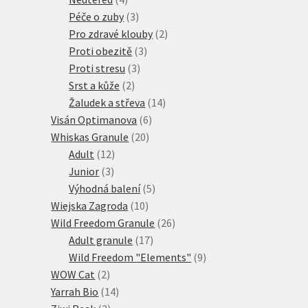
produkty
3
Péče o zuby
3
produkty
2
Pro zdravé klouby
2
3
produkty
Proti obezitě
3
3
produkty
Proti stresu
3
2
produkty
Srst a kůže
2
produkty
14
Žaludek a střeva
14
6
produktů
Visán Optimanova
6
20
produktů
Whiskas Granule
20
12
produktů
Adult
12
3
produktů
Junior
3
produkty
5
Výhodná balení
5
10
produktů
Wiejska Zagroda
10
produktů
26
Wild Freedom Granule
26
17
produktů
Adult granule
17
produktů
9
Wild Freedom "Elements"
9
2
produktů
WOW Cat
2
produkty
14
Yarrah Bio
14
3
produktů