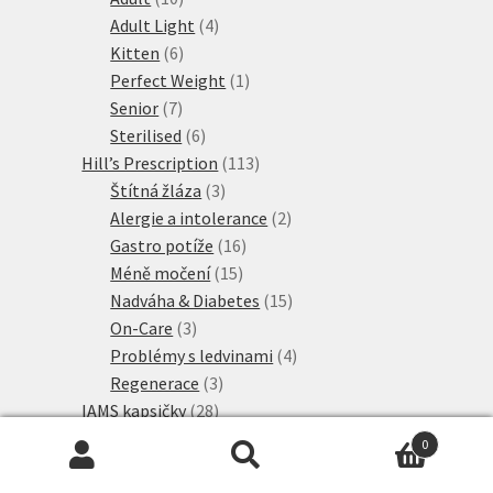
produktů
4
Adult Light
4
6
produkty
Kitten
6
produktů
1
Perfect Weight
1
7
produkt
Senior
7
produktů
6
Sterilised
6
produktů
113
Hill’s Prescription
113
3
produktů
Štítná žláza
3
produkty
2
Alergie a intolerance
2
16
produkty
Gastro potíže
16
15
produktů
Méně močení
15
produktů
15
Nadváha & Diabetes
15
3
produktů
On-Care
3
produkty
4
Problémy s ledvinami
4
3
produkty
Regenerace
3
28
produkty
IAMS kapsičky
28
10
produktů
Adult
10
0
produktů
4
IAMS Naturally
4
Hledat:
Hledat
produkty
2
IAMS výhodná balení
2