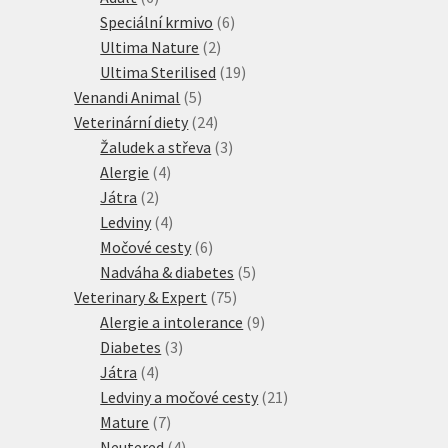
produktů
6
Speciální krmivo
6
2
produktů
Ultima Nature
2
produkty
19
Ultima Sterilised
19
5
produktů
Venandi Animal
5
produktů
24
Veterinární diety
24
produktů
3
Žaludek a střeva
3
4
produkty
Alergie
4
2
produkty
Játra
2
produkty
4
Ledviny
4
produkty
6
Močové cesty
6
produktů
5
Nadváha & diabetes
5
75
produktů
Veterinary & Expert
75
produktů
9
Alergie a intolerance
9
3
produktů
Diabetes
3
4
produkty
Játra
4
produkty
21
Ledviny a močové cesty
21
7
produktů
Mature
7
produktů
4
Neutered
4