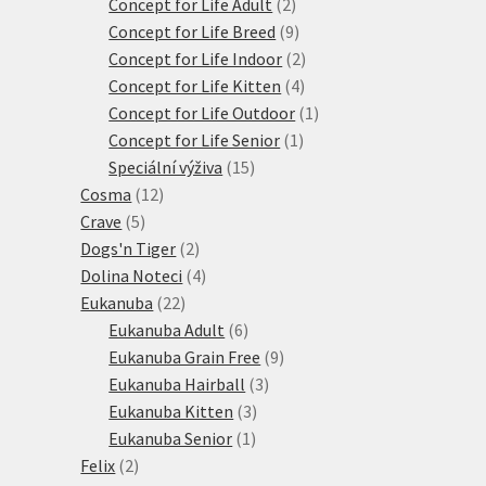
produktů
2
Concept for Life Adult
2
produkty
9
Concept for Life Breed
9
produktů
2
Concept for Life Indoor
2
4
produkty
Concept for Life Kitten
4
produkty
1
Concept for Life Outdoor
1
1
produkt
Concept for Life Senior
1
15
produkt
Speciální výživa
15
12
produktů
Cosma
12
5
produktů
Crave
5
produktů
2
Dogs'n Tiger
2
produkty
4
Dolina Noteci
4
22
produkty
Eukanuba
22
produktů
6
Eukanuba Adult
6
produktů
9
Eukanuba Grain Free
9
3
produktů
Eukanuba Hairball
3
3
produkty
Eukanuba Kitten
3
1
produkty
Eukanuba Senior
1
2
produkt
Felix
2