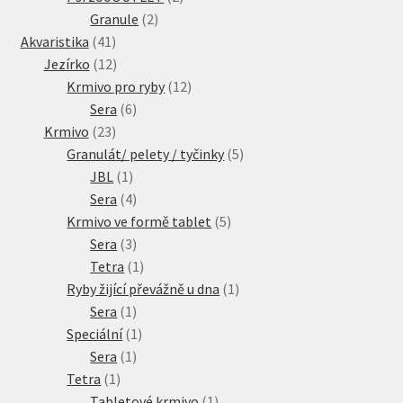
2
produkty
Granule
2
Veterinární dieta pro psy
41
produkty
Akvaristika
41
produktů
12
Jezírko
12
Vodítka a obojky
produktů
12
Krmivo pro ryby
12
6
produktů
Sera
6
Wolf of Wilderness
23
produktů
Krmivo
23
produktů
5
Granulát/ pelety / tyčinky
5
1
produktů
JBL
1
produkt
4
Sera
4
produkty
5
Krmivo ve formě tablet
5
3
produktů
Sera
3
produkty
1
Tetra
1
produkt
1
Ryby žijící převážně u dna
1
1
produkt
Sera
1
produkt
1
Speciální
1
1
produkt
Sera
1
1
produkt
Tetra
1
produkt
1
Tabletové krmivo
1