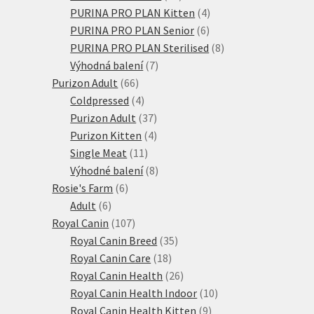
produktů
4
PURINA PRO PLAN Kitten
4
6
produkty
PURINA PRO PLAN Senior
6
produktů
8
PURINA PRO PLAN Sterilised
8
7
produktů
Výhodná balení
7
66
produktů
Purizon Adult
66
produktů
4
Coldpressed
4
produkty
37
Purizon Adult
37
produktů
4
Purizon Kitten
4
11
produkty
Single Meat
11
produktů
8
Výhodné balení
8
6
produktů
Rosie's Farm
6
6
produktů
Adult
6
produktů
107
Royal Canin
107
produktů
35
Royal Canin Breed
35
18
produktů
Royal Canin Care
18
produktů
26
Royal Canin Health
26
produktů
10
Royal Canin Health Indoor
10
9
produktů
Royal Canin Health Kitten
9