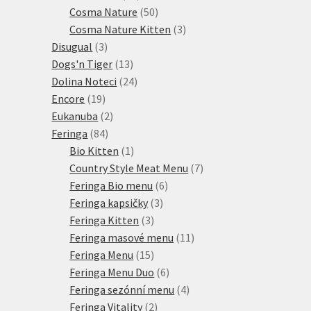
produktů
50
Cosma Nature
50
produktů
3
Cosma Nature Kitten
3
3
produkty
Disugual
3
produkty
13
Dogs'n Tiger
13
produktů
24
Dolina Noteci
24
19
produktů
Encore
19
produktů
2
Eukanuba
2
84
produkty
Feringa
84
produktů
1
Bio Kitten
1
produkt
7
Country Style Meat Menu
7
6
produktů
Feringa Bio menu
6
3
produktů
Feringa kapsičky
3
3
produkty
Feringa Kitten
3
produkty
11
Feringa masové menu
11
15
produktů
Feringa Menu
15
produktů
6
Feringa Menu Duo
6
produktů
4
Feringa sezónní menu
4
2
produkty
Feringa Vitality
2