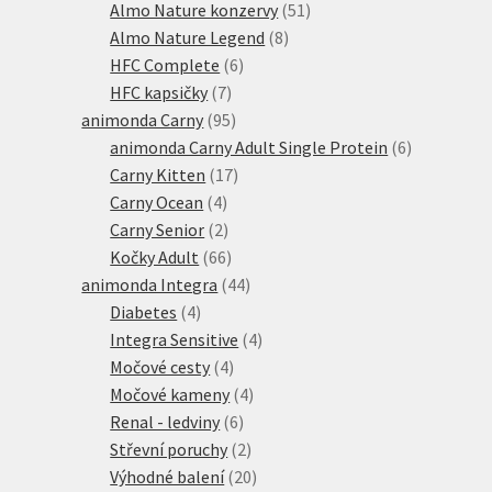
produktů
51
Almo Nature konzervy
51
8
produktů
Almo Nature Legend
8
6
produktů
HFC Complete
6
7
produktů
HFC kapsičky
7
produktů
95
animonda Carny
95
produktů
6
animonda Carny Adult Single Protein
6
17
produktů
Carny Kitten
17
4
produktů
Carny Ocean
4
produkty
2
Carny Senior
2
produkty
66
Kočky Adult
66
produktů
44
animonda Integra
44
4
produktů
Diabetes
4
produkty
4
Integra Sensitive
4
4
produkty
Močové cesty
4
produkty
4
Močové kameny
4
6
produkty
Renal - ledviny
6
produktů
2
Střevní poruchy
2
produkty
20
Výhodné balení
20