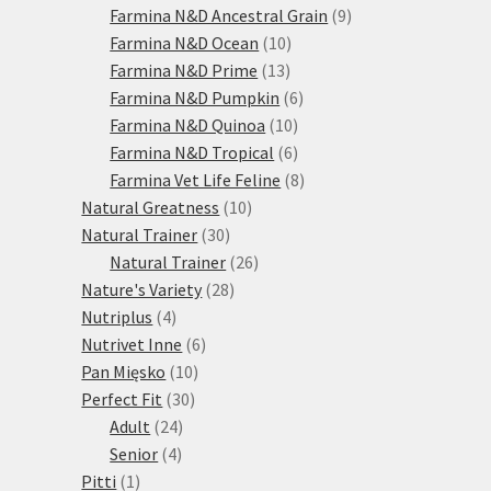
produktů
9
Farmina N&D Ancestral Grain
9
10
produktů
Farmina N&D Ocean
10
13
produktů
Farmina N&D Prime
13
produktů
6
Farmina N&D Pumpkin
6
10
produktů
Farmina N&D Quinoa
10
produktů
6
Farmina N&D Tropical
6
produktů
8
Farmina Vet Life Feline
8
10
produktů
Natural Greatness
10
30
produktů
Natural Trainer
30
produktů
26
Natural Trainer
26
28
produktů
Nature's Variety
28
4
produktů
Nutriplus
4
produkty
6
Nutrivet Inne
6
10
produktů
Pan Mięsko
10
30
produktů
Perfect Fit
30
24
produktů
Adult
24
4
produktů
Senior
4
1
produkty
Pitti
1