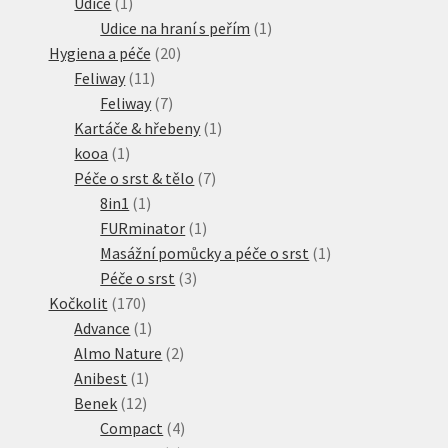
1
produktů
Udice
1
produkt
1
Udice na hraní s peřím
1
20
produkt
Hygiena a péče
20
11
produktů
Feliway
11
produktů
7
Feliway
7
produktů
1
Kartáče & hřebeny
1
1
produkt
kooa
1
produkt
7
Péče o srst & tělo
7
1
produktů
8in1
1
produkt
1
FURminator
1
produkt
1
Masážní pomůcky a péče o srst
1
3
produkt
Péče o srst
3
170
produkty
Kočkolit
170
produktů
1
Advance
1
produkt
2
Almo Nature
2
1
produkty
Anibest
1
12
produkt
Benek
12
produktů
4
Compact
4