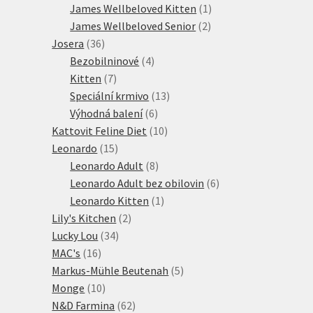
produktů
1
James Wellbeloved Kitten
1
2
produkt
James Wellbeloved Senior
2
36
produkty
Josera
36
produktů
4
Bezobilninové
4
7
produkty
Kitten
7
produktů
13
Speciální krmivo
13
6
produktů
Výhodná balení
6
produktů
10
Kattovit Feline Diet
10
15
produktů
Leonardo
15
produktů
8
Leonardo Adult
8
produktů
6
Leonardo Adult bez obilovin
6
1
produktů
Leonardo Kitten
1
2
produkt
Lily's Kitchen
2
34
produkty
Lucky Lou
34
16
produktů
MAC's
16
produktů
5
Markus-Mühle Beutenah
5
10
produktů
Monge
10
produktů
62
N&D Farmina
62