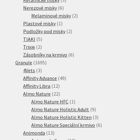
6
produkty
Nerezové misky
6
produktů
2
Melaminové misky
2
1
produkty
Plastové misky
1
produkt
2
Podložky pod misky
2
5
produkty
TIAKI
5
2
produktů
Trixie
2
produkty
6
Zásobníky na krmivo
6
1695
produktů
Granule
1695
3
produktů
4Vets
3
produkty
49
Affinity Advance
49
12
produktů
Affinity Libra
12
produktů
22
Almo Nature
22
produktů
1
Almo Nature HFC
1
produkt
9
Almo Nature Holistic Adult
9
produktů
3
Almo Nature Holistic Kitten
3
produkty
6
Almo Nature Speciální krmivo
6
13
produktů
Animonda
13