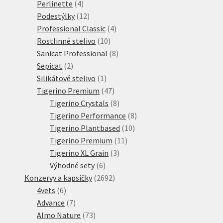
produktů
4
Perlinette
4
produkty
12
Podestýlky
12
produktů
4
Professional Classic
4
10
produkty
Rostlinné stelivo
10
produktů
8
Sanicat Professional
8
2
produktů
Sepicat
2
produkty
1
Silikátové stelivo
1
produkt
47
Tigerino Premium
47
produktů
8
Tigerino Crystals
8
produktů
8
Tigerino Performance
8
10
produktů
Tigerino Plantbased
10
11
produktů
Tigerino Premium
11
3
produktů
Tigerino XL Grain
3
6
produkty
Výhodné sety
6
produktů
2692
Konzervy a kapsičky
2692
6
produktů
4vets
6
produktů
7
Advance
7
produktů
73
Almo Nature
73