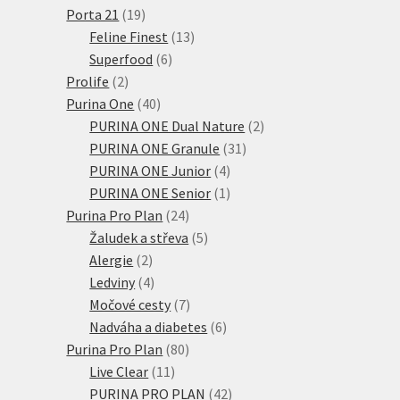
produkt
19
Porta 21
19
produktů
13
Feline Finest
13
6
produktů
Superfood
6
2
produktů
Prolife
2
produkty
40
Purina One
40
produktů
2
PURINA ONE Dual Nature
2
31
produkty
PURINA ONE Granule
31
4
produktů
PURINA ONE Junior
4
produkty
1
PURINA ONE Senior
1
24
produkt
Purina Pro Plan
24
produktů
5
Žaludek a střeva
5
2
produktů
Alergie
2
produkty
4
Ledviny
4
produkty
7
Močové cesty
7
produktů
6
Nadváha a diabetes
6
80
produktů
Purina Pro Plan
80
11
produktů
Live Clear
11
produktů
42
PURINA PRO PLAN
42