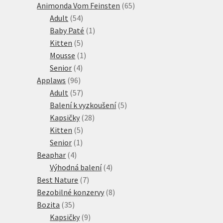
produktů
65
Animonda Vom Feinsten
65
54
produktů
Adult
54
produktů
1
Baby Paté
1
5
produkt
Kitten
5
produktů
1
Mousse
1
4
produkt
Senior
4
96
produkty
Applaws
96
produktů
57
Adult
57
produktů
5
Balení k vyzkoušení
5
28
produktů
Kapsičky
28
5
produktů
Kitten
5
1
produktů
Senior
1
4
produkt
Beaphar
4
produkty
4
Výhodná balení
4
7
produkty
Best Nature
7
produktů
8
Bezobilné konzervy
8
35
produktů
Bozita
35
produktů
9
Kapsičky
9