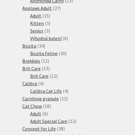
produktů
13
Animonda Carny
13
27
produktů
Applaws Adult
27
15
produktů
Adult
15
produktů
3
Kitten
3
3
produkty
Senior
3
produkty
6
Výhodná balení
6
34
produktů
Bozita
34
produktů
30
Bozita Feline
30
12
produktů
Brekkies
12
produktů
13
Brit Care
13
produktů
12
Brit Care
12
4
produktů
Calibra
4
produkty
4
Calibra Cat Life
4
12
produkty
Carnilove granule
12
18
produktů
Cat Chow
18
6
produktů
Adult
6
produktů
12
Adult Special Care
12
38
produktů
Concept for Life
38