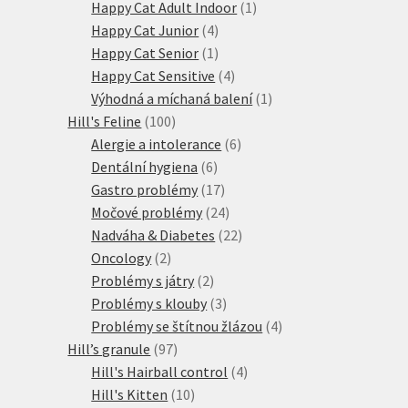
produktů
1
Happy Cat Adult Indoor
1
4
produkt
Happy Cat Junior
4
produkty
1
Happy Cat Senior
1
produkt
4
Happy Cat Sensitive
4
produkty
1
Výhodná a míchaná balení
1
100
produkt
Hill's Feline
100
produktů
6
Alergie a intolerance
6
6
produktů
Dentální hygiena
6
produktů
17
Gastro problémy
17
produktů
24
Močové problémy
24
produktů
22
Nadváha & Diabetes
22
2
produktů
Oncology
2
produkty
2
Problémy s játry
2
produkty
3
Problémy s klouby
3
produkty
4
Problémy se štítnou žlázou
4
97
produkty
Hill’s granule
97
produktů
4
Hill's Hairball control
4
10
produkty
Hill's Kitten
10