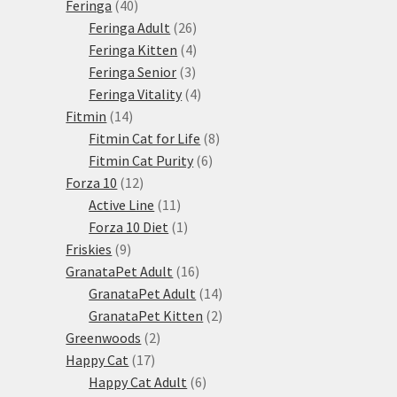
produkty
40
Feringa
40
produktů
26
Feringa Adult
26
produktů
4
Feringa Kitten
4
3
produkty
Feringa Senior
3
produkty
4
Feringa Vitality
4
14
produkty
Fitmin
14
produktů
8
Fitmin Cat for Life
8
6
produktů
Fitmin Cat Purity
6
12
produktů
Forza 10
12
produktů
11
Active Line
11
produktů
1
Forza 10 Diet
1
9
produkt
Friskies
9
produktů
16
GranataPet Adult
16
produktů
14
GranataPet Adult
14
produktů
2
GranataPet Kitten
2
2
produkty
Greenwoods
2
17
produkty
Happy Cat
17
produktů
6
Happy Cat Adult
6