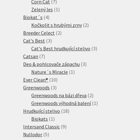
7
produkty
Corn Cat
7
produktů
1
Zelený les
1
4
produkt
Biokat´s
4
produkty
2
Kočkolit s hrubými zrny
2
2
produkty
Breeder Celect
2
3
produkty
Cat's Best
3
produkty
3
Cat's Best hrudkující stelivo
3
7
produkty
Catsan
7
produktů
3
Deo & pohlcovače zápachu
3
1
produkty
Nature´s Miracle
1
10
produkt
Ever Clean®
10
3
produktů
Greenwoods
3
produkty
2
Greenwoods na bázi dřeva
2
produkty
1
Greenwoods výhodná balení
1
18
produkt
Hrudkující stelivo
18
1
produktů
Biokats
1
produkt
9
Intersand Classic
9
5
produktů
Nullodor
5