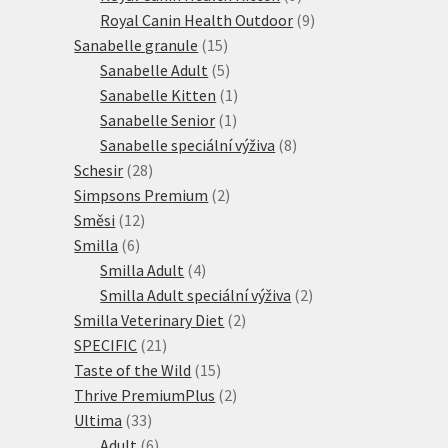
produktů
9
Royal Canin Health Outdoor
9
15
produktů
Sanabelle granule
15
produktů
5
Sanabelle Adult
5
produktů
1
Sanabelle Kitten
1
1
produkt
Sanabelle Senior
1
produkt
8
Sanabelle speciální výživa
8
28
produktů
Schesir
28
produktů
2
Simpsons Premium
2
12
produkty
Směsi
12
6
produktů
Smilla
6
produktů
4
Smilla Adult
4
produkty
2
Smilla Adult speciální výživa
2
2
produkty
Smilla Veterinary Diet
2
21
produkty
SPECIFIC
21
produktů
15
Taste of the Wild
15
produktů
2
Thrive PremiumPlus
2
33
produkty
Ultima
33
produktů
6
Adult
6