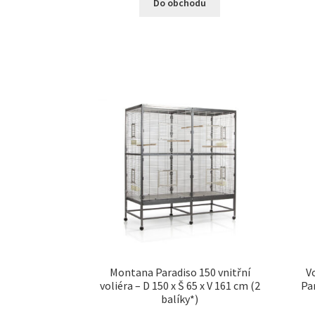
Do obchodu
Montana Paradiso 150 vnitřní
V
voliéra – D 150 x Š 65 x V 161 cm (2
Par
balíky*)