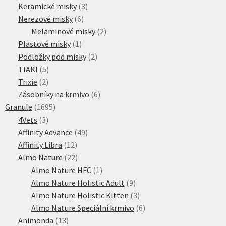
3
produktů
Keramické misky
3
6
produkty
Nerezové misky
6
produktů
2
Melaminové misky
2
1
produkty
Plastové misky
1
produkt
2
Podložky pod misky
2
5
produkty
TIAKI
5
2
produktů
Trixie
2
produkty
6
Zásobníky na krmivo
6
1695
produktů
Granule
1695
3
produktů
4Vets
3
produkty
49
Affinity Advance
49
12
produktů
Affinity Libra
12
produktů
22
Almo Nature
22
produktů
1
Almo Nature HFC
1
produkt
9
Almo Nature Holistic Adult
9
produktů
3
Almo Nature Holistic Kitten
3
produkty
6
Almo Nature Speciální krmivo
6
13
produktů
Animonda
13