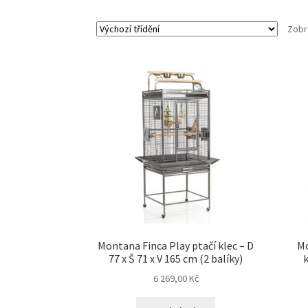
Zobr
Montana Finca Play ptačí klec – D
Mo
77 x Š 71 x V 165 cm (2 balíky)
k
6 269,00
Kč