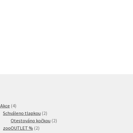
4
 Akce
4
produkty
2
Schváleno tlapkou
2
produkty
2
Otestováno kočkou
2
2
produkty
zooOUTLET %
2