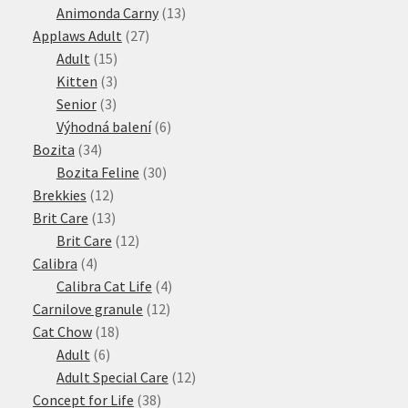
produktů
13
Animonda Carny
13
27
produktů
Applaws Adult
27
15
produktů
Adult
15
produktů
3
Kitten
3
3
produkty
Senior
3
produkty
6
Výhodná balení
6
34
produktů
Bozita
34
produktů
30
Bozita Feline
30
12
produktů
Brekkies
12
produktů
13
Brit Care
13
produktů
12
Brit Care
12
4
produktů
Calibra
4
produkty
4
Calibra Cat Life
4
12
produkty
Carnilove granule
12
18
produktů
Cat Chow
18
6
produktů
Adult
6
produktů
12
Adult Special Care
12
38
produktů
Concept for Life
38