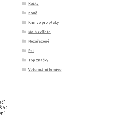
Kočky
Koně
Krmivo pro ptáky
Malá zvířata
Nezařazené
Psi
Top značky
Veterinární krmivo
ačí
 Š 54
vní