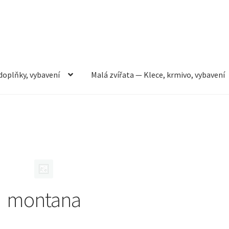
doplňky, vybavení
Malá zvířata — Klece, krmivo, vybavení
rmivo, vybavení
Můj účet
Obchod
Pokladna
Vše pro kočky
montana