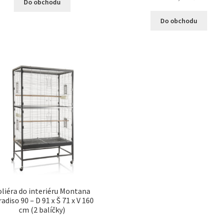
Do obchodu
Do obchodu
oliéra do interiéru Montana
adiso 90 – D 91 x Š 71 x V 160
cm (2 balíčky)