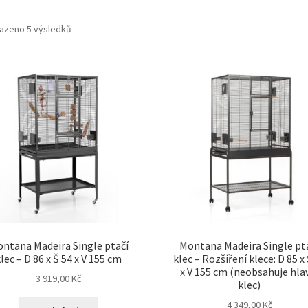
azeno 5 výsledků
ntana Madeira Single ptačí
Montana Madeira Single pt
lec – D 86 x Š 54 x V 155 cm
klec – Rozšíření klece: D 85 x
x V 155 cm (neobsahuje hla
3 919,00
Kč
klec)
4 349,00
Kč