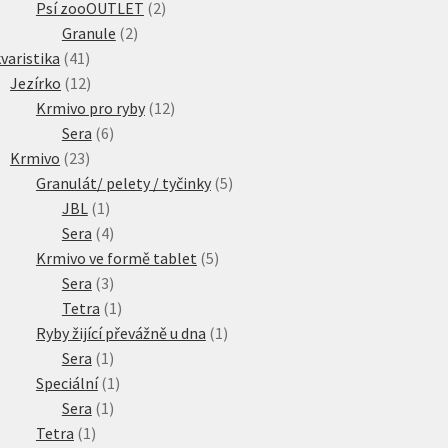
produkty
2
Psí zooOUTLET
2
2
produkty
Granule
2
41
produkty
varistika
41
produktů
12
Jezírko
12
produktů
12
Krmivo pro ryby
12
6
produktů
Sera
6
23
produktů
Krmivo
23
produktů
5
Granulát/ pelety / tyčinky
5
1
produktů
JBL
1
produkt
4
Sera
4
produkty
5
Krmivo ve formě tablet
5
3
produktů
Sera
3
produkty
1
Tetra
1
produkt
1
Ryby žijící převážně u dna
1
1
produkt
Sera
1
produkt
1
Speciální
1
1
produkt
Sera
1
1
produkt
Tetra
1