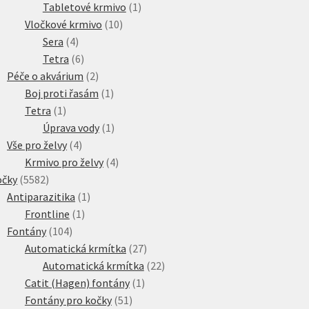
produkt
1
Tabletové krmivo
1
10
produkt
Vločkové krmivo
10
4
produktů
Sera
4
produkty
6
Tetra
6
produktů
2
Péče o akvárium
2
produkty
1
Boj proti řasám
1
1
produkt
Tetra
1
produkt
1
Úprava vody
1
4
produkt
Vše pro želvy
4
produkty
4
Krmivo pro želvy
4
5582
produkty
očky
5582
produktů
1
Antiparazitika
1
1
produkt
Frontline
1
104
produkt
Fontány
104
produktů
27
Automatická krmítka
27
produktů
22
Automatická krmítka
22
1
produktů
Catit (Hagen) fontány
1
51
produkt
Fontány pro kočky
51