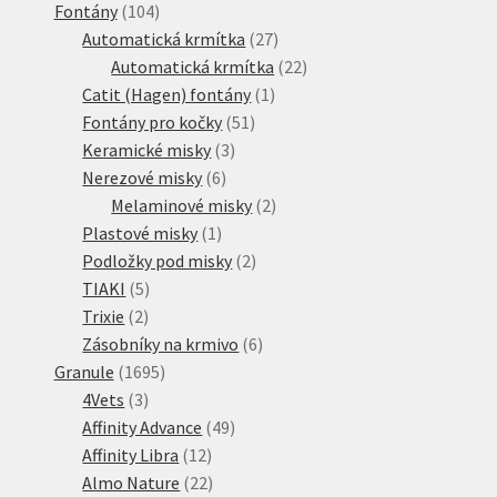
104
produkt
Fontány
104
produktů
27
Automatická krmítka
27
produktů
22
Automatická krmítka
22
1
produktů
Catit (Hagen) fontány
1
51
produkt
Fontány pro kočky
51
3
produktů
Keramické misky
3
6
produkty
Nerezové misky
6
produktů
2
Melaminové misky
2
1
produkty
Plastové misky
1
produkt
2
Podložky pod misky
2
5
produkty
TIAKI
5
2
produktů
Trixie
2
produkty
6
Zásobníky na krmivo
6
1695
produktů
Granule
1695
3
produktů
4Vets
3
produkty
49
Affinity Advance
49
12
produktů
Affinity Libra
12
produktů
22
Almo Nature
22