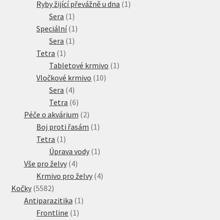
produkt
1
Ryby žijící převážně u dna
1
1
produkt
Sera
1
produkt
1
Speciální
1
1
produkt
Sera
1
1
produkt
Tetra
1
produkt
1
Tabletové krmivo
1
10
produkt
Vločkové krmivo
10
4
produktů
Sera
4
produkty
6
Tetra
6
produktů
2
Péče o akvárium
2
produkty
1
Boj proti řasám
1
1
produkt
Tetra
1
produkt
1
Úprava vody
1
4
produkt
Vše pro želvy
4
produkty
4
Krmivo pro želvy
4
5582
produkty
Kočky
5582
produktů
1
Antiparazitika
1
1
produkt
Frontline
1