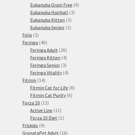
produktů
9
Eukanuba Grain Free
9
3
produktů
Eukanuba Hairball
3
3
produkty
Eukanuba Kitten
3
1
produkty
Eukanuba Senior
1
2
produkt
Felix
2
produkty
40
Feringa
40
produktů
26
Feringa Adult
26
produktů
4
Feringa Kitten
4
3
produkty
Feringa Senior
3
produkty
4
Feringa Vitality
4
14
produkty
Fitmin
14
produktů
8
Fitmin Cat for Life
8
6
produktů
Fitmin Cat Purity
6
12
produktů
Forza 10
12
produktů
11
Active Line
11
produktů
1
Forza 10 Diet
1
9
produkt
Friskies
9
produktů
16
GranataPet Adult
16