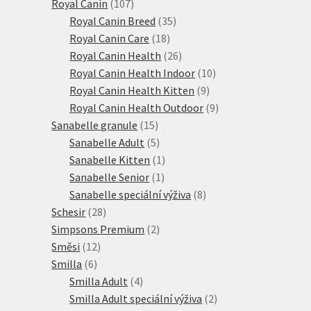
produktů
107
Royal Canin
107
produktů
35
Royal Canin Breed
35
18
produktů
Royal Canin Care
18
produktů
26
Royal Canin Health
26
produktů
10
Royal Canin Health Indoor
10
9
produktů
Royal Canin Health Kitten
9
produktů
9
Royal Canin Health Outdoor
9
15
produktů
Sanabelle granule
15
produktů
5
Sanabelle Adult
5
produktů
1
Sanabelle Kitten
1
1
produkt
Sanabelle Senior
1
produkt
8
Sanabelle speciální výživa
8
28
produktů
Schesir
28
produktů
2
Simpsons Premium
2
12
produkty
Směsi
12
6
produktů
Smilla
6
produktů
4
Smilla Adult
4
produkty
2
Smilla Adult speciální výživa
2