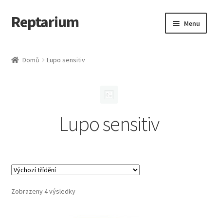
Reptarium
Přeskočit
Přejít
Menu
na
k
navigaci
obsahu
Úvodní stránka
webu
Domů
Lupo sensitiv
Košík
Malá zvířata — Klece, krmivo, vybavení
Lupo sensitiv
Můj účet
Obchod
Pokladna
Zobrazeny 4 výsledky
Vše pro kočky