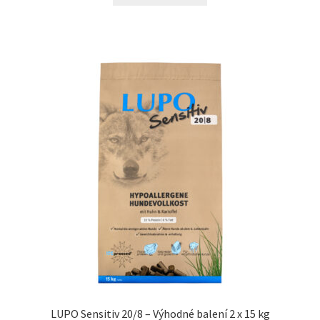
N&D Farmina pro kočky — Italské holistic krmivo
Odpočívadla pro kočky
Pamlsky pro kočky
Purizon pro kočky
Royal Canin pro kočky
Škrabadla pro kočky
Veterinární dieta pro kočky
Vše pro psy — Krmivo, doplňky, vybavení
LUPO Sensitiv 20/8 – Výhodné balení 2 x 15 kg
Boudy a výběhy