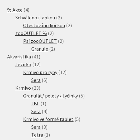
4
% Akce
4
produkty
2
Schváleno tlapkou
2
produkty
2
Otestováno kočkou
2
2
produkty
zooOUTLET %
2
produkty
2
Psí zooOUTLET
2
2
produkty
Granule
2
41
produkty
Akvaristika
41
produktů
12
Jezírko
12
produktů
12
Krmivo pro ryby
12
6
produktů
Sera
6
23
produktů
Krmivo
23
produktů
5
Granulát/ pelety / tyčinky
5
1
produktů
JBL
1
produkt
4
Sera
4
produkty
5
Krmivo ve formě tablet
5
3
produktů
Sera
3
produkty
1
Tetra
1