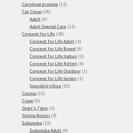
12
produkty
Carnilove granule
12
18
produktů
Cat Chow
18
6
produktů
Adult
6
produktů
12
Adult Special Care
12
38
produktů
Concept for Life
38
produktů
2
Concept for Life Adult
2
produkty
9
Concept for Life Breed
9
produktů
2
Concept for Life Indoor
2
4
produkty
Concept for Life Kitten
4
produkty
1
Concept for Life Outdoor
1
1
produkt
Concept for Life Senior
1
15
produkt
Speciální výživa
15
12
produktů
Cosma
12
5
produktů
Crave
5
produktů
2
Dogs'n Tiger
2
produkty
4
Dolina Noteci
4
22
produkty
Eukanuba
22
produktů
6
Eukanuba Adult
6