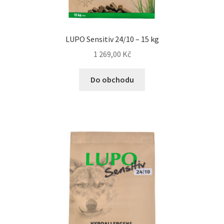
N&D Farmina pro psy — Italské holistic krmivo
LUPO Sensitiv 24/10 – 15 kg
Oblečky pro psy
1 269,00
Kč
Pamlsky pro psy
Do obchodu
Pelíšky pro psy
Ortopedické pelíšky
Přepravky pro psy
Purizon pro psy — Vysoký obsah masa, bez obilovin
Royal Canin pro psy