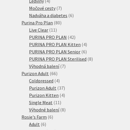
produkty
4
Ledviny
4
produkty
7
Močové cesty
7
produktů
6
Nadváha a diabetes
6
80
produktů
Purina Pro Plan
80
11
produktů
Live Clear
11
produktů
42
PURINA PRO PLAN
42
produktů
4
PURINA PRO PLAN Kitten
4
6
produkty
PURINA PRO PLAN Senior
6
produktů
8
PURINA PRO PLAN Sterilised
8
7
produktů
Výhodná balení
7
66
produktů
Purizon Adult
66
produktů
4
Coldpressed
4
produkty
37
Purizon Adult
37
produktů
4
Purizon Kitten
4
11
produkty
Single Meat
11
produktů
8
Výhodné balení
8
6
produktů
Rosie's Farm
6
6
produktů
Adult
6