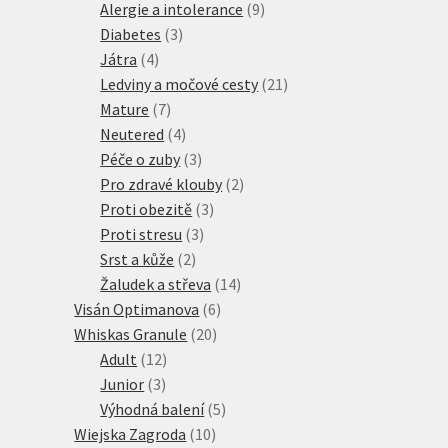
produktů
9
Alergie a intolerance
9
3
produktů
Diabetes
3
4
produkty
Játra
4
produkty
21
Ledviny a močové cesty
21
7
produktů
Mature
7
produktů
4
Neutered
4
produkty
3
Péče o zuby
3
produkty
2
Pro zdravé klouby
2
3
produkty
Proti obezitě
3
3
produkty
Proti stresu
3
2
produkty
Srst a kůže
2
produkty
14
Žaludek a střeva
14
6
produktů
Visán Optimanova
6
20
produktů
Whiskas Granule
20
12
produktů
Adult
12
3
produktů
Junior
3
produkty
5
Výhodná balení
5
10
produktů
Wiejska Zagroda
10