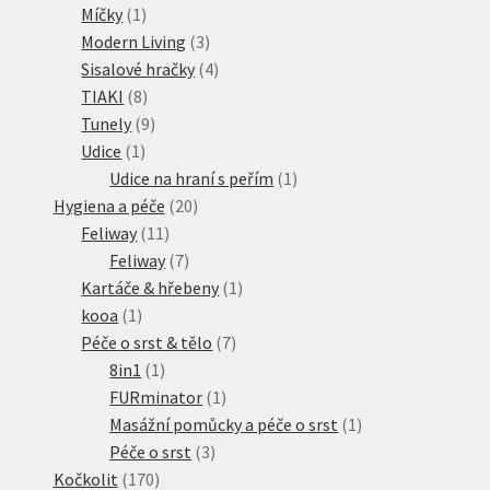
1
produkt
Míčky
1
produkt
3
Modern Living
3
produkty
4
Sisalové hračky
4
8
produkty
TIAKI
8
produktů
9
Tunely
9
1
produktů
Udice
1
produkt
1
Udice na hraní s peřím
1
20
produkt
Hygiena a péče
20
11
produktů
Feliway
11
produktů
7
Feliway
7
produktů
1
Kartáče & hřebeny
1
1
produkt
kooa
1
produkt
7
Péče o srst & tělo
7
1
produktů
8in1
1
produkt
1
FURminator
1
produkt
1
Masážní pomůcky a péče o srst
1
3
produkt
Péče o srst
3
170
produkty
Kočkolit
170