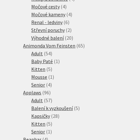
4
produkty
Močové cesty
4
produkty
4
Močové kameny
4
6
produkty
Renal - ledviny
6
produktů
2
Střevní poruchy
2
produkty
20
Výhodné balení
20
produktů
65
Animonda Vom Feinsten
65
54
produktů
Adult
54
produktů
1
Baby Paté
1
5
produkt
Kitten
5
produktů
1
Mousse
1
4
produkt
Senior
4
96
produkty
Applaws
96
produktů
57
Adult
57
produktů
5
Balení k vyzkoušení
5
28
produktů
Kapsičky
28
5
produktů
Kitten
5
1
produktů
Senior
1
4
produkt
Beaphar
4