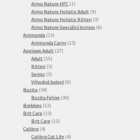
produktů
1
Almo Nature HFC
1
produkt
9
Almo Nature Holistic Adult
9
produktů
3
Almo Nature Holistic Kitten
3
produkty
6
Almo Nature Speciální krmivo
6
13
produktů
Animonda
13
produktů
13
Animonda Carny
13
27
produktů
Applaws Adult
27
15
produktů
Adult
15
produktů
3
Kitten
3
3
produkty
Senior
3
produkty
6
Výhodná balení
6
34
produktů
Bozita
34
produktů
30
Bozita Feline
30
12
produktů
Brekkies
12
produktů
13
Brit Care
13
produktů
12
Brit Care
12
4
produktů
Calibra
4
produkty
4
Calibra Cat Life
4