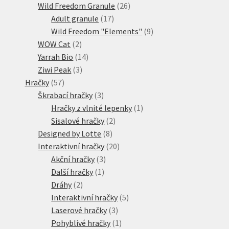
produktů
26
Wild Freedom Granule
26
17
produktů
Adult granule
17
produktů
9
Wild Freedom "Elements"
9
2
produktů
WOW Cat
2
produkty
14
Yarrah Bio
14
3
produktů
Ziwi Peak
3
57
produkty
Hračky
57
produktů
3
Škrabací hračky
3
produkty
1
Hračky z vlnité lepenky
1
2
produkt
Sisalové hračky
2
8
produkty
Designed by Lotte
8
produktů
20
Interaktivní hračky
20
3
produktů
Akční hračky
3
1
produkty
Další hračky
1
2
produkt
Dráhy
2
produkty
5
Interaktivní hračky
5
3
produktů
Laserové hračky
3
produkty
1
Pohyblivé hračky
1