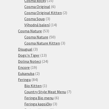
15
produkt
Cosma kočky
15
produktů
6
Cosma Original
6
produktů
2
Cosma Original Kitten
2
3
produkty
Cosma Soup
3
produkty
14
Výhodná balení
14
53
produktů
Cosma Nature
53
produktů
50
Cosma Nature
50
produktů
3
Cosma Nature Kitten
3
3
produkty
Disugual
3
produkty
13
Dogs'n Tiger
13
produktů
24
Dolina Noteci
24
19
produktů
Encore
19
produktů
2
Eukanuba
2
84
produkty
Feringa
84
produktů
1
Bio Kitten
1
produkt
7
Country Style Meat Menu
7
6
produktů
Feringa Bio menu
6
3
produktů
Feringa kapsičky
3