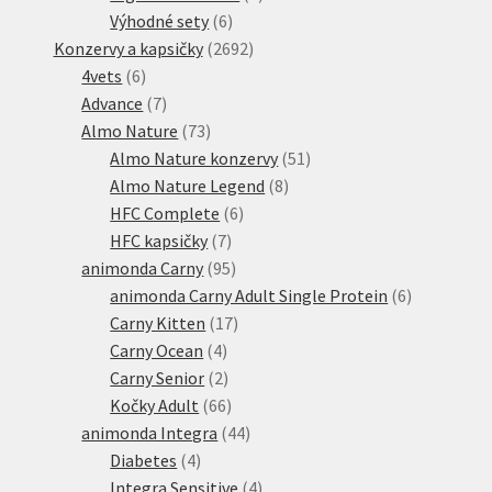
6
produkty
Výhodné sety
6
produktů
2692
Konzervy a kapsičky
2692
6
produktů
4vets
6
produktů
7
Advance
7
produktů
73
Almo Nature
73
produktů
51
Almo Nature konzervy
51
8
produktů
Almo Nature Legend
8
6
produktů
HFC Complete
6
7
produktů
HFC kapsičky
7
produktů
95
animonda Carny
95
produktů
6
animonda Carny Adult Single Protein
6
17
produktů
Carny Kitten
17
4
produktů
Carny Ocean
4
produkty
2
Carny Senior
2
produkty
66
Kočky Adult
66
produktů
44
animonda Integra
44
4
produktů
Diabetes
4
produkty
4
Integra Sensitive
4