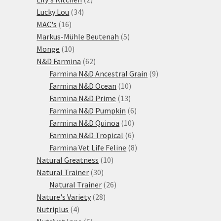
34
produkty
Lucky Lou
34
16
produktů
MAC's
16
produktů
5
Markus-Mühle Beutenah
5
10
produktů
Monge
10
produktů
62
N&D Farmina
62
produktů
9
Farmina N&D Ancestral Grain
9
10
produktů
Farmina N&D Ocean
10
13
produktů
Farmina N&D Prime
13
produktů
6
Farmina N&D Pumpkin
6
10
produktů
Farmina N&D Quinoa
10
produktů
6
Farmina N&D Tropical
6
produktů
8
Farmina Vet Life Feline
8
10
produktů
Natural Greatness
10
30
produktů
Natural Trainer
30
produktů
26
Natural Trainer
26
28
produktů
Nature's Variety
28
4
produktů
Nutriplus
4