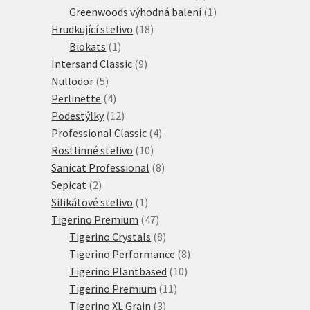
produkty
1
Greenwoods výhodná balení
1
18
produkt
Hrudkující stelivo
18
1
produktů
Biokats
1
produkt
9
Intersand Classic
9
5
produktů
Nullodor
5
produktů
4
Perlinette
4
produkty
12
Podestýlky
12
produktů
4
Professional Classic
4
10
produkty
Rostlinné stelivo
10
produktů
8
Sanicat Professional
8
2
produktů
Sepicat
2
produkty
1
Silikátové stelivo
1
produkt
47
Tigerino Premium
47
produktů
8
Tigerino Crystals
8
produktů
8
Tigerino Performance
8
10
produktů
Tigerino Plantbased
10
11
produktů
Tigerino Premium
11
3
produktů
Tigerino XL Grain
3