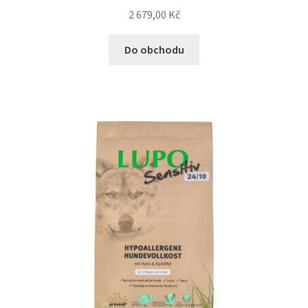
2 679,00
Kč
Bozita pro psy — Švédské krmivo s nordickou kvalitou
Do obchodu
Brit pro psy
Granule pro psy
Natural Trainer pro psy — Italské krmivo s
přírodními složkami
Happy Dog — Německá kvalita a přirozené složení
Hill’s pro psy
Hračky pro psy
Konzervy a kapsičky pro psy