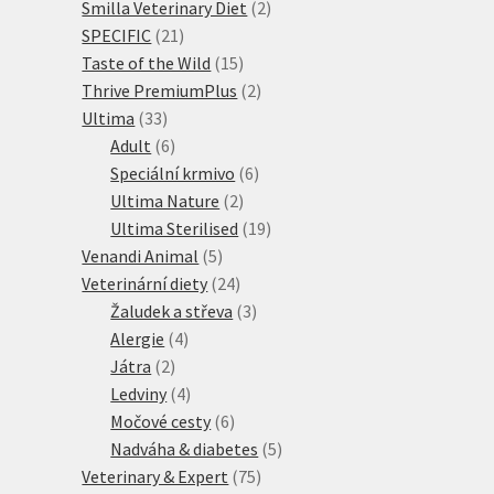
2
produkty
Smilla Veterinary Diet
2
21
produkty
SPECIFIC
21
produktů
15
Taste of the Wild
15
produktů
2
Thrive PremiumPlus
2
33
produkty
Ultima
33
produktů
6
Adult
6
produktů
6
Speciální krmivo
6
2
produktů
Ultima Nature
2
produkty
19
Ultima Sterilised
19
5
produktů
Venandi Animal
5
produktů
24
Veterinární diety
24
produktů
3
Žaludek a střeva
3
4
produkty
Alergie
4
2
produkty
Játra
2
produkty
4
Ledviny
4
produkty
6
Močové cesty
6
produktů
5
Nadváha & diabetes
5
75
produktů
Veterinary & Expert
75