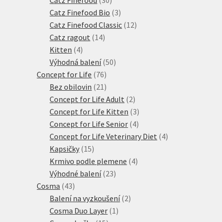
Catz Finefood
30
produktů
3
Catz Finefood Bio
3
produkty
12
Catz Finefood Classic
12
14
produktů
Catz ragout
14
4
produktů
Kitten
4
produkty
50
Výhodná balení
50
76
produktů
Concept for Life
76
21
produktů
Bez obilovin
21
produktů
2
Concept for Life Adult
2
produkty
3
Concept for Life Kitten
3
4
produkty
Concept for Life Senior
4
produkty
4
Concept for Life Veterinary Diet
4
15
produkty
Kapsičky
15
produktů
4
Krmivo podle plemene
4
23
produkty
Výhodné balení
23
43
produktů
Cosma
43
produktů
2
Balení na vyzkoušení
2
1
produkty
Cosma Duo Layer
1