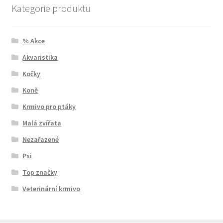
Kategorie produktu
% Akce
Akvaristika
Kočky
Koně
Krmivo pro ptáky
Malá zvířata
Nezařazené
Psi
Top značky
Veterinární krmivo