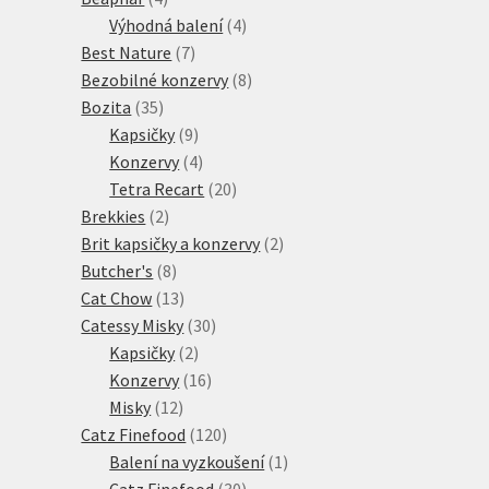
produkty
4
Výhodná balení
4
7
produkty
Best Nature
7
produktů
8
Bezobilné konzervy
8
35
produktů
Bozita
35
produktů
9
Kapsičky
9
produktů
4
Konzervy
4
produkty
20
Tetra Recart
20
2
produktů
Brekkies
2
produkty
2
Brit kapsičky a konzervy
2
8
produkty
Butcher's
8
produktů
13
Cat Chow
13
produktů
30
Catessy Misky
30
2
produktů
Kapsičky
2
produkty
16
Konzervy
16
12
produktů
Misky
12
produktů
120
Catz Finefood
120
produktů
1
Balení na vyzkoušení
1
30
produkt