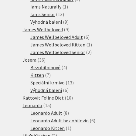
1
produktů
Iams Naturally
1
13
produkt
Iams Senior
13
produktů
9
Výhodná balení
9
produktů
9
James Wellbeloved
9
produktů
6
James Wellbeloved Adult
6
produktů
1
James Wellbeloved Kitten
1
2
produkt
James Wellbeloved Senior
2
36
produkty
Josera
36
produktů
4
Bezobilninové
4
7
produkty
Kitten
7
produktů
13
Speciální krmivo
13
6
produktů
Výhodná balení
6
produktů
10
Kattovit Feline Diet
10
15
produktů
Leonardo
15
produktů
8
Leonardo Adult
8
produktů
6
Leonardo Adult bez obilovin
6
1
produktů
Leonardo Kitten
1
2
produkt
Lily's Kitchen
2