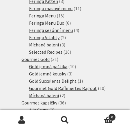
3
produkty
Feringa Kitten
3
produkty
11
Feringa masové menu
11
15
produktů
Feringa Menu
15
produktů
6
Feringa Menu Duo
6
produktů
4
Feringa sezónní menu
4
2
produkty
Feringa Vitality
2
3
produkty
Míchané balení
3
produkty
16
Selected Recipes
16
31
produktů
Gourmet Gold
31
produktů
10
Gold jemná paštika
10
3
produktů
Gold jemné kousky
3
produkty
1
Gold Succulents Delight
1
produkt
10
Gourmet Gold Raffiniertes Ragout
10
2
produktů
Míchaná balení
2
produkty
36
Gourmet kapsičky
36
3
produktů
A la Carte
3
6
produkty
Diamant
6
0
Hledat:
Hledat
produktů
19
Perle kapsičky
19