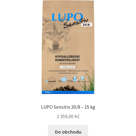
Concept for Life pro kočky — Krmivo pro každou životní
fázi
Feringa pro kočky — Lisované za studena a přírodní
Fontány pro kočky
Granule pro kočky
Hill’s pro kočky — Veterinární a prémiová výživa
Kočičí toalety
LUPO Sensitiv 20/8 – 15 kg
Kočkolit
1 359,00
Kč
Konzervy a kapsičky pro kočky
Do obchodu