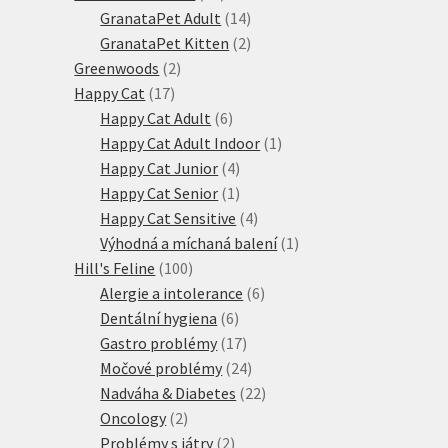
produktů
14
GranataPet Adult
14
produktů
2
GranataPet Kitten
2
2
produkty
Greenwoods
2
17
produkty
Happy Cat
17
produktů
6
Happy Cat Adult
6
produktů
1
Happy Cat Adult Indoor
1
4
produkt
Happy Cat Junior
4
produkty
1
Happy Cat Senior
1
produkt
4
Happy Cat Sensitive
4
produkty
1
Výhodná a míchaná balení
1
100
produkt
Hill's Feline
100
produktů
6
Alergie a intolerance
6
6
produktů
Dentální hygiena
6
produktů
17
Gastro problémy
17
produktů
24
Močové problémy
24
produktů
22
Nadváha & Diabetes
22
2
produktů
Oncology
2
produkty
2
Problémy s játry
2