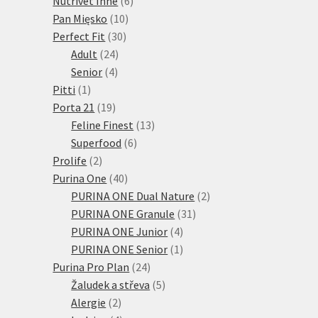
produkty
6
Nutrivet Inne
6
10
produktů
Pan Mięsko
10
30
produktů
Perfect Fit
30
24
produktů
Adult
24
4
produktů
Senior
4
1
produkty
Pitti
1
produkt
19
Porta 21
19
produktů
13
Feline Finest
13
6
produktů
Superfood
6
2
produktů
Prolife
2
produkty
40
Purina One
40
produktů
2
PURINA ONE Dual Nature
2
31
produkty
PURINA ONE Granule
31
4
produktů
PURINA ONE Junior
4
produkty
1
PURINA ONE Senior
1
24
produkt
Purina Pro Plan
24
produktů
5
Žaludek a střeva
5
2
produktů
Alergie
2