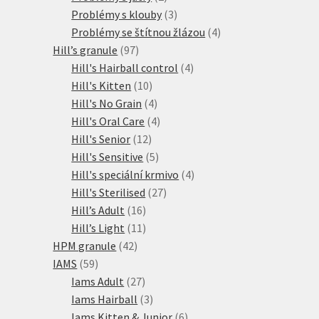
produkty
3
Problémy s klouby
3
produkty
4
Problémy se štítnou žlázou
4
97
produkty
Hill’s granule
97
produktů
4
Hill's Hairball control
4
10
produkty
Hill's Kitten
10
produktů
4
Hill's No Grain
4
produkty
4
Hill's Oral Care
4
12
produkty
Hill's Senior
12
produktů
5
Hill's Sensitive
5
produktů
4
Hill's speciální krmivo
4
27
produkty
Hill's Sterilised
27
16
produktů
Hill’s Adult
16
produktů
11
Hill’s Light
11
42
produktů
HPM granule
42
59
produktů
IAMS
59
produktů
27
Iams Adult
27
produktů
3
Iams Hairball
3
produkty
6
Iams Kitten & Junior
6