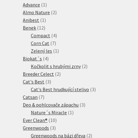
produktů
1
Advance
1
produkt
2
Almo Nature
2
1
produkty
Anibest
1
12
produkt
Benek
12
produktů
4
Compact
4
7
produkty
Corn Cat
7
produktů
1
Zelený les
1
4
produkt
Biokat´s
4
produkty
2
Kočkolit s hrubými zrny
2
2
produkty
Breeder Celect
2
3
produkty
Cat's Best
3
produkty
3
Cat's Best hrudkující stelivo
3
7
produkty
Catsan
7
produktů
3
Deo & pohlcovače zápachu
3
1
produkty
Nature´s Miracle
1
10
produkt
Ever Clean®
10
3
produktů
Greenwoods
3
produkty
2
Greenwoods na bázi dřeva
2