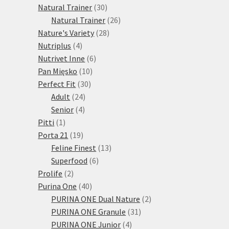
30
produktů
Natural Trainer
30
produktů
26
Natural Trainer
26
28
produktů
Nature's Variety
28
4
produktů
Nutriplus
4
produkty
6
Nutrivet Inne
6
10
produktů
Pan Mięsko
10
30
produktů
Perfect Fit
30
24
produktů
Adult
24
4
produktů
Senior
4
1
produkty
Pitti
1
produkt
19
Porta 21
19
produktů
13
Feline Finest
13
6
produktů
Superfood
6
2
produktů
Prolife
2
produkty
40
Purina One
40
produktů
2
PURINA ONE Dual Nature
2
31
produkty
PURINA ONE Granule
31
4
produktů
PURINA ONE Junior
4