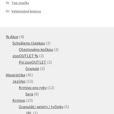
Top značky
Veterinární krmivo
4
% Akce
4
produkty
2
Schváleno tlapkou
2
produkty
2
Otestováno kočkou
2
2
produkty
zooOUTLET %
2
produkty
2
Psí zooOUTLET
2
2
produkty
Granule
2
41
produkty
Akvaristika
41
produktů
12
Jezírko
12
produktů
12
Krmivo pro ryby
12
6
produktů
Sera
6
23
produktů
Krmivo
23
produktů
5
Granulát/ pelety / tyčinky
5
1
produktů
JBL
1