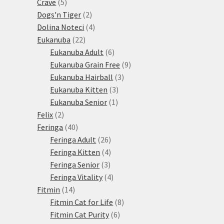
5
produktů
Crave
5
produktů
2
Dogs'n Tiger
2
produkty
4
Dolina Noteci
4
22
produkty
Eukanuba
22
produktů
6
Eukanuba Adult
6
produktů
9
Eukanuba Grain Free
9
3
produktů
Eukanuba Hairball
3
3
produkty
Eukanuba Kitten
3
1
produkty
Eukanuba Senior
1
2
produkt
Felix
2
produkty
40
Feringa
40
produktů
26
Feringa Adult
26
produktů
4
Feringa Kitten
4
3
produkty
Feringa Senior
3
produkty
4
Feringa Vitality
4
14
produkty
Fitmin
14
produktů
8
Fitmin Cat for Life
8
6
produktů
Fitmin Cat Purity
6