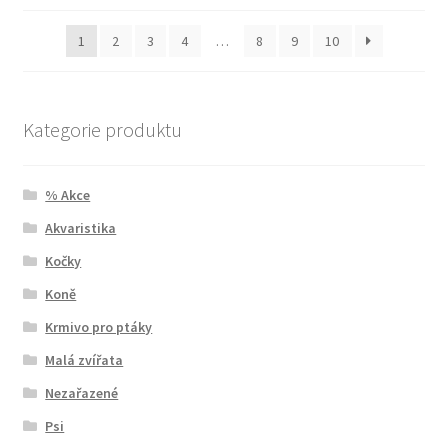
1
2
3
4
…
8
9
10
Kategorie produktu
% Akce
Akvaristika
Kočky
Koně
Krmivo pro ptáky
Malá zvířata
Nezařazené
Psi