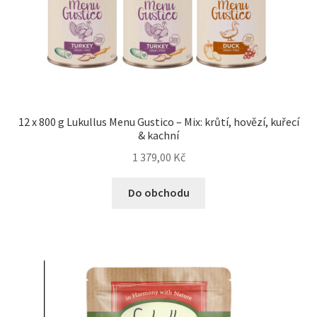
12 x 800 g Lukullus Menu Gustico – Mix: krůtí, hovězí, kuřecí
& kachní
1 379,00
Kč
Do obchodu