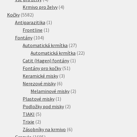
produkty
4
Krmivo pro želvy
4
5582
produkty
Kočky
5582
produktů
1
Antiparazitika
1
1
produkt
Frontline
1
104
produkt
Fontány
104
produktů
27
Automatická krmítka
27
produktů
22
Automatická krmítka
22
1
produktů
Catit (Hagen) fontány
1
51
produkt
Fontány pro kočky
51
3
produktů
Keramické misky
3
6
produkty
Nerezové misky
6
produktů
2
Melaminové misky
2
1
produkty
Plastové misky
1
produkt
2
Podložky pod misky
2
5
produkty
TIAKI
5
2
produktů
Trixie
2
produkty
6
Zásobníky na krmivo
6
1695
produktů
Granule
1695