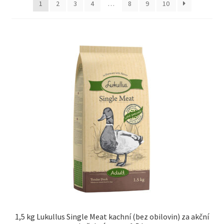
1
2
3
4
…
8
9
10
Concept for Life pro kočky — Krmivo pro každou životní
fázi
Feringa pro kočky — Lisované za studena a přírodní
Fontány pro kočky
Granule pro kočky
Hill’s pro kočky — Veterinární a prémiová výživa
Kočičí toalety
Kočkolit
Konzervy a kapsičky pro kočky
1,5 kg Lukullus Single Meat kachní (bez obilovin) za akční