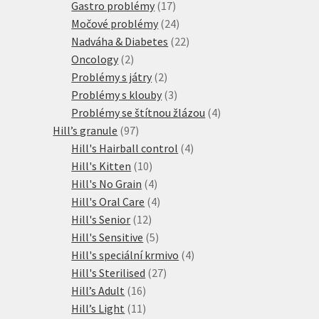
produktů
17
Gastro problémy
17
produktů
24
Močové problémy
24
produktů
22
Nadváha & Diabetes
22
2
produktů
Oncology
2
produkty
2
Problémy s játry
2
produkty
3
Problémy s klouby
3
produkty
4
Problémy se štítnou žlázou
4
97
produkty
Hill’s granule
97
produktů
4
Hill's Hairball control
4
10
produkty
Hill's Kitten
10
produktů
4
Hill's No Grain
4
produkty
4
Hill's Oral Care
4
12
produkty
Hill's Senior
12
produktů
5
Hill's Sensitive
5
produktů
4
Hill's speciální krmivo
4
27
produkty
Hill's Sterilised
27
16
produktů
Hill’s Adult
16
produktů
11
Hill’s Light
11