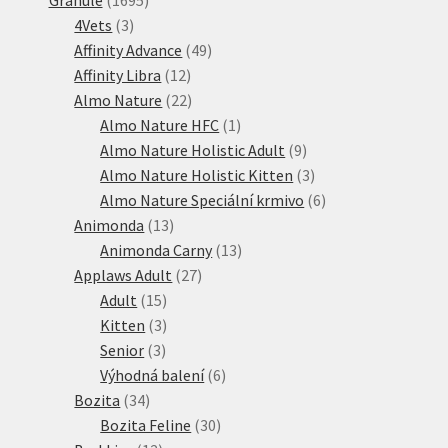
3
produktů
4Vets
3
produkty
49
Affinity Advance
49
12
produktů
Affinity Libra
12
produktů
22
Almo Nature
22
produktů
1
Almo Nature HFC
1
produkt
9
Almo Nature Holistic Adult
9
produktů
3
Almo Nature Holistic Kitten
3
produkty
6
Almo Nature Speciální krmivo
6
13
produktů
Animonda
13
produktů
13
Animonda Carny
13
27
produktů
Applaws Adult
27
15
produktů
Adult
15
produktů
3
Kitten
3
3
produkty
Senior
3
produkty
6
Výhodná balení
6
34
produktů
Bozita
34
produktů
30
Bozita Feline
30