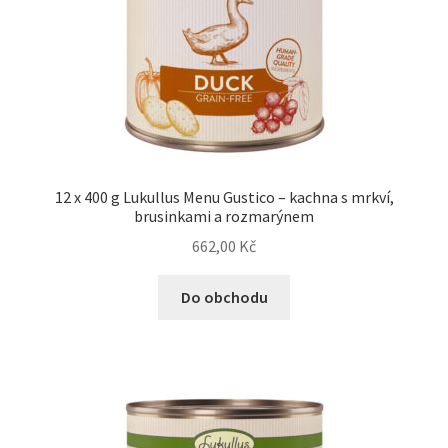
N&D Farmina pro psy — Italské holistic krmivo
Oblečky pro psy
Pamlsky pro psy
12 x 400 g Lukullus Menu Gustico – kachna s mrkví,
Pelíšky pro psy
brusinkami a rozmarýnem
662,00
Kč
Ortopedické pelíšky
Do obchodu
Přepravky pro psy
Purizon pro psy — Vysoký obsah masa, bez obilovin
Royal Canin pro psy