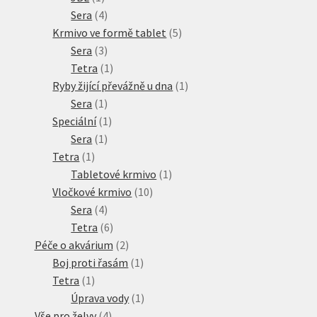
produkt
4
Sera
4
produkty
5
Krmivo ve formě tablet
5
3
produktů
Sera
3
produkty
1
Tetra
1
produkt
1
Ryby žijící převážně u dna
1
1
produkt
Sera
1
produkt
1
Speciální
1
1
produkt
Sera
1
1
produkt
Tetra
1
produkt
1
Tabletové krmivo
1
10
produkt
Vločkové krmivo
10
4
produktů
Sera
4
produkty
6
Tetra
6
produktů
2
Péče o akvárium
2
produkty
1
Boj proti řasám
1
1
produkt
Tetra
1
produkt
1
Úprava vody
1
4
produkt
Vše pro želvy
4