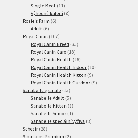
11
produkty
Single Meat
11
produktů
8
Výhodné balení
8
6
produktů
Rosie's Farm
6
6
produktů
Adult
6
produktů
107
Royal Canin
107
produktů
35
Royal Canin Breed
35
18
produktů
Royal Canin Care
18
produktů
26
Royal Canin Health
26
produktů
10
Royal Canin Health Indoor
10
9
produktů
Royal Canin Health Kitten
9
produktů
9
Royal Canin Health Outdoor
9
15
produktů
Sanabelle granule
15
produktů
5
Sanabelle Adult
5
produktů
1
Sanabelle Kitten
1
1
produkt
Sanabelle Senior
1
produkt
8
Sanabelle speciální výživa
8
28
produktů
Schesir
28
produktů
2
Simpsons Premium
2