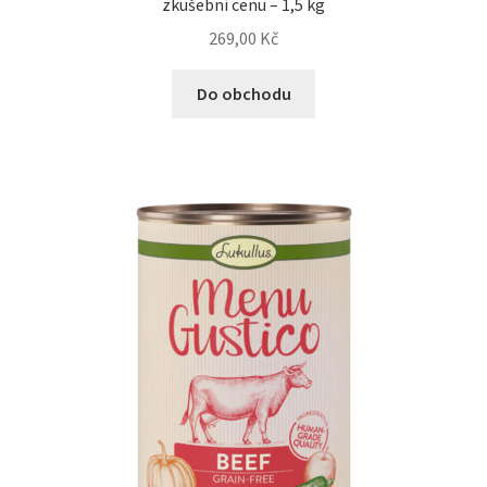
zkušební cenu – 1,5 kg
N&D Farmina pro kočky — Italské holistic krmivo
269,00
Kč
Odpočívadla pro kočky
Do obchodu
Pamlsky pro kočky
Purizon pro kočky
Royal Canin pro kočky
Škrabadla pro kočky
Veterinární dieta pro kočky
Vše pro psy — Krmivo, doplňky, vybavení
Boudy a výběhy