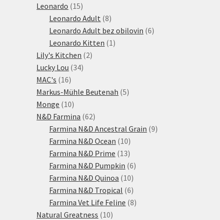
15
produktů
Leonardo
15
produktů
8
Leonardo Adult
8
produktů
6
Leonardo Adult bez obilovin
6
1
produktů
Leonardo Kitten
1
2
produkt
Lily's Kitchen
2
34
produkty
Lucky Lou
34
16
produktů
MAC's
16
produktů
5
Markus-Mühle Beutenah
5
10
produktů
Monge
10
produktů
62
N&D Farmina
62
produktů
9
Farmina N&D Ancestral Grain
9
10
produktů
Farmina N&D Ocean
10
13
produktů
Farmina N&D Prime
13
produktů
6
Farmina N&D Pumpkin
6
10
produktů
Farmina N&D Quinoa
10
produktů
6
Farmina N&D Tropical
6
produktů
8
Farmina Vet Life Feline
8
10
produktů
Natural Greatness
10