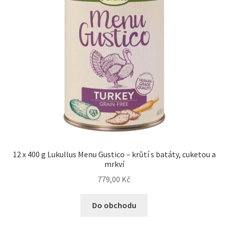
Veterinární dieta pro psy
Vodítka a obojky
Wolf of Wilderness
12 x 400 g Lukullus Menu Gustico – krůtí s batáty, cuketou a
mrkví
779,00
Kč
Do obchodu