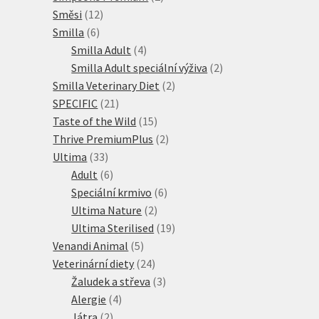
12
produkty
Směsi
12
6
produktů
Smilla
6
produktů
4
Smilla Adult
4
produkty
2
Smilla Adult speciální výživa
2
2
produkty
Smilla Veterinary Diet
2
21
produkty
SPECIFIC
21
produktů
15
Taste of the Wild
15
produktů
2
Thrive PremiumPlus
2
33
produkty
Ultima
33
produktů
6
Adult
6
produktů
6
Speciální krmivo
6
2
produktů
Ultima Nature
2
produkty
19
Ultima Sterilised
19
5
produktů
Venandi Animal
5
produktů
24
Veterinární diety
24
produktů
3
Žaludek a střeva
3
4
produkty
Alergie
4
2
produkty
Játra
2