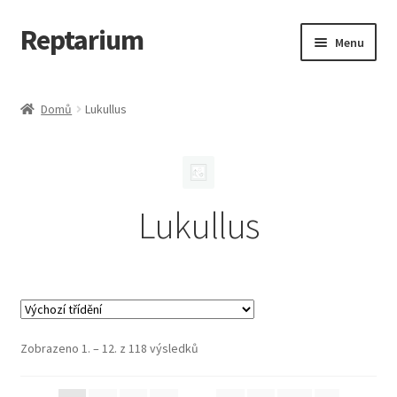
Reptarium
Přeskočit
Přejít
Menu
na
k
navigaci
obsahu
Úvodní stránka
webu
Domů
Lukullus
Košík
Malá zvířata — Klece, krmivo, vybavení
Lukullus
Můj účet
Obchod
Pokladna
Zobrazeno 1. – 12. z 118 výsledků
Vše pro kočky