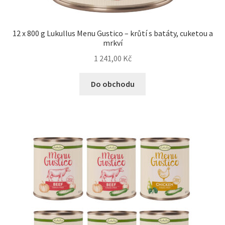
12 x 800 g Lukullus Menu Gustico – krůtí s batáty, cuketou a
mrkví
1 241,00
Kč
Do obchodu