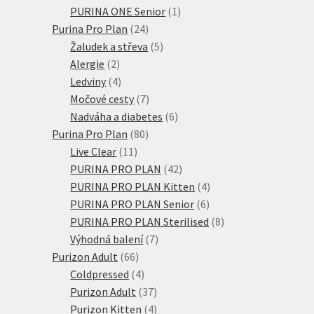
produkty
1
PURINA ONE Senior
1
24
produkt
Purina Pro Plan
24
produktů
5
Žaludek a střeva
5
2
produktů
Alergie
2
produkty
4
Ledviny
4
produkty
7
Močové cesty
7
produktů
6
Nadváha a diabetes
6
80
produktů
Purina Pro Plan
80
11
produktů
Live Clear
11
produktů
42
PURINA PRO PLAN
42
produktů
4
PURINA PRO PLAN Kitten
4
6
produkty
PURINA PRO PLAN Senior
6
produktů
8
PURINA PRO PLAN Sterilised
8
7
produktů
Výhodná balení
7
66
produktů
Purizon Adult
66
produktů
4
Coldpressed
4
produkty
37
Purizon Adult
37
produktů
4
Purizon Kitten
4