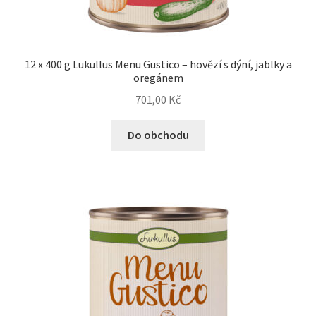
Bozita pro psy — Švédské krmivo s nordickou kvalitou
12 x 400 g Lukullus Menu Gustico – hovězí s dýní, jablky a
Brit pro psy
oregánem
701,00
Kč
Granule pro psy
Do obchodu
Natural Trainer pro psy — Italské krmivo s
přírodními složkami
Happy Dog — Německá kvalita a přirozené složení
Hill’s pro psy
Hračky pro psy
Konzervy a kapsičky pro psy