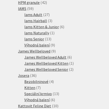
42
produktů
HPM granule
42
59
produktů
IAMS
59
produktů
27
Iams Adult
27
produktů
3
Iams Hairball
3
produkty
6
Iams Kitten & Junior
6
1
produktů
Iams Naturally
1
13
produkt
Iams Senior
13
produktů
9
Výhodná balení
9
produktů
9
James Wellbeloved
9
produktů
6
James Wellbeloved Adult
6
produktů
1
James Wellbeloved Kitten
1
2
produkt
James Wellbeloved Senior
2
36
produkty
Josera
36
produktů
4
Bezobilninové
4
7
produkty
Kitten
7
produktů
13
Speciální krmivo
13
6
produktů
Výhodná balení
6
produktů
10
Kattovit Feline Diet
10