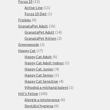
12
produktů
Forza 10
12
produktů
11
Active Line
11
produktů
1
Forza 10 Diet
1
9
produkt
Friskies
9
produktů
16
GranataPet Adult
16
produktů
14
GranataPet Adult
14
produktů
2
GranataPet Kitten
2
2
produkty
Greenwoods
2
17
produkty
Happy Cat
17
produktů
6
Happy Cat Adult
6
produktů
1
Happy Cat Adult Indoor
1
4
produkt
Happy Cat Junior
4
produkty
1
Happy Cat Senior
1
produkt
4
Happy Cat Sensitive
4
produkty
1
Výhodná a míchaná balení
1
100
produkt
Hill's Feline
100
produktů
6
Alergie a intolerance
6
6
produktů
Dentální hygiena
6