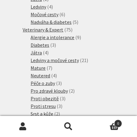
produkty
4
Ledviny
4
produkty
6
Močové cesty
6
produktů
5
Nadváha & diabetes
5
75
produktů
Veterinary & Expert
75
produktů
9
Alergie a intolerance
9
3
produktů
Diabetes
3
4
produkty
Játra
4
produkty
21
Ledviny a močové cesty
21
7
produktů
Mature
7
produktů
4
Neutered
4
produkty
3
Péče o zuby
3
produkty
2
Pro zdravé klouby
2
3
produkty
Proti obezitě
3
3
produkty
Proti stresu
3
2
produkty
Srst a kůže
2
produkty
14
Žaludek a střeva
14
0
6
produktů
Visán Optimanova
6
Hledat:
Hledat
20
produktů
Whiskas Granule
20