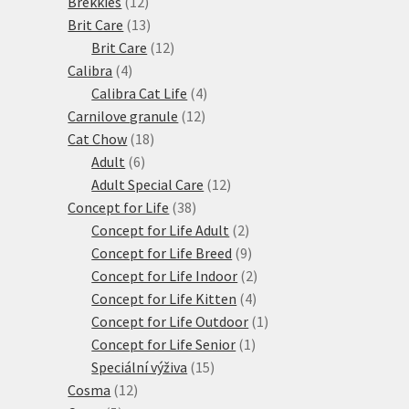
12
produktů
Brekkies
12
produktů
13
Brit Care
13
produktů
12
Brit Care
12
4
produktů
Calibra
4
produkty
4
Calibra Cat Life
4
12
produkty
Carnilove granule
12
18
produktů
Cat Chow
18
6
produktů
Adult
6
produktů
12
Adult Special Care
12
38
produktů
Concept for Life
38
produktů
2
Concept for Life Adult
2
produkty
9
Concept for Life Breed
9
produktů
2
Concept for Life Indoor
2
4
produkty
Concept for Life Kitten
4
produkty
1
Concept for Life Outdoor
1
1
produkt
Concept for Life Senior
1
15
produkt
Speciální výživa
15
12
produktů
Cosma
12