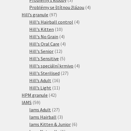
produkty
4
Problémy se štítnou žlázou
4
97
produkty
Hill’s granule
97
produktů
4
Hill's Hairball control
4
10
produkty
Hill's Kitten
10
produktů
4
Hill's No Grain
4
produkty
4
Hill's Oral Care
4
12
produkty
Hill's Senior
12
produktů
5
Hill's Sensitive
5
produktů
4
Hill's speciální krmivo
4
27
produkty
Hill's Sterilised
27
16
produktů
Hill’s Adult
16
produktů
11
Hill’s Light
11
42
produktů
HPM granule
42
59
produktů
IAMS
59
produktů
27
Iams Adult
27
produktů
3
Iams Hairball
3
produkty
6
Iams Kitten & Junior
6