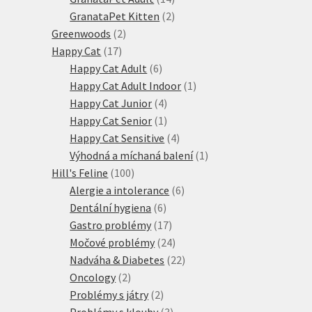
produktů
2
GranataPet Kitten
2
2
produkty
Greenwoods
2
17
produkty
Happy Cat
17
produktů
6
Happy Cat Adult
6
produktů
1
Happy Cat Adult Indoor
1
4
produkt
Happy Cat Junior
4
produkty
1
Happy Cat Senior
1
produkt
4
Happy Cat Sensitive
4
produkty
1
Výhodná a míchaná balení
1
100
produkt
Hill's Feline
100
produktů
6
Alergie a intolerance
6
6
produktů
Dentální hygiena
6
produktů
17
Gastro problémy
17
produktů
24
Močové problémy
24
produktů
22
Nadváha & Diabetes
22
2
produktů
Oncology
2
produkty
2
Problémy s játry
2
produkty
3
Problémy s klouby
3