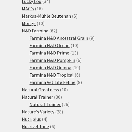
34
produkty
Lucky Lou
34
16
produktů
MAC's
16
produktů
5
Markus-Mühle Beutenah
5
10
produktů
Monge
10
produktů
62
N&D Farmina
62
produktů
9
Farmina N&D Ancestral Grain
9
10
produktů
Farmina N&D Ocean
10
13
produktů
Farmina N&D Prime
13
produktů
6
Farmina N&D Pumpkin
6
10
produktů
Farmina N&D Quinoa
10
produktů
6
Farmina N&D Tropical
6
produktů
8
Farmina Vet Life Feline
8
10
produktů
Natural Greatness
10
30
produktů
Natural Trainer
30
produktů
26
Natural Trainer
26
28
produktů
Nature's Variety
28
4
produktů
Nutriplus
4
produkty
6
Nutrivet Inne
6