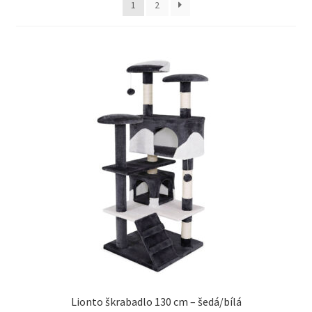
1
2
Concept for Life pro kočky — Krmivo pro každou životní
fázi
Feringa pro kočky — Lisované za studena a přírodní
Fontány pro kočky
Granule pro kočky
Hill’s pro kočky — Veterinární a prémiová výživa
Kočičí toalety
Kočkolit
Konzervy a kapsičky pro kočky
Lionto škrabadlo 130 cm – šedá/bílá