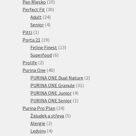
10
produktů
Pan Mięsko
10
30
produktů
Perfect Fit
30
24
produktů
Adult
24
4
produktů
Senior
4
1
produkty
Pitti
1
produkt
19
Porta 21
19
produktů
13
Feline Finest
13
6
produktů
Superfood
6
2
produktů
Prolife
2
produkty
40
Purina One
40
produktů
2
PURINA ONE Dual Nature
2
31
produkty
PURINA ONE Granule
31
4
produktů
PURINA ONE Junior
4
produkty
1
PURINA ONE Senior
1
24
produkt
Purina Pro Plan
24
produktů
5
Žaludek a střeva
5
2
produktů
Alergie
2
produkty
4
Ledviny
4