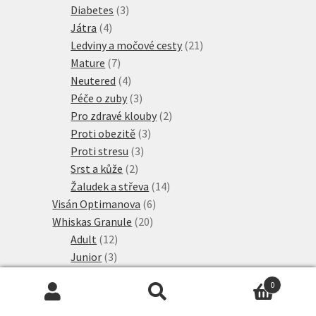
3
produktů
Diabetes
3
4
produkty
Játra
4
produkty
21
Ledviny a močové cesty
21
7
produktů
Mature
7
produktů
4
Neutered
4
produkty
3
Péče o zuby
3
produkty
2
Pro zdravé klouby
2
3
produkty
Proti obezitě
3
3
produkty
Proti stresu
3
2
produkty
Srst a kůže
2
produkty
14
Žaludek a střeva
14
6
produktů
Visán Optimanova
6
20
produktů
Whiskas Granule
20
12
produktů
Adult
12
3
produktů
Junior
3
produkty
5
Výhodná balení
5
0
10
produktů
Wiejska Zagroda
10
Hledat:
Hledat
produktů
26
Wild Freedom Granule
26