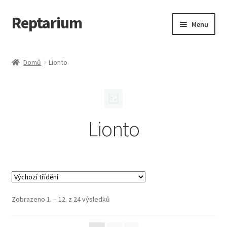
Reptarium
Přeskočit
Přejít
Menu
na
k
navigaci
obsahu
Úvodní stránka
webu
Domů
Lionto
Košík
Malá zvířata — Klece, krmivo, vybavení
Lionto
Můj účet
Obchod
Pokladna
Zobrazeno 1. – 12. z 24 výsledků
Vše pro kočky