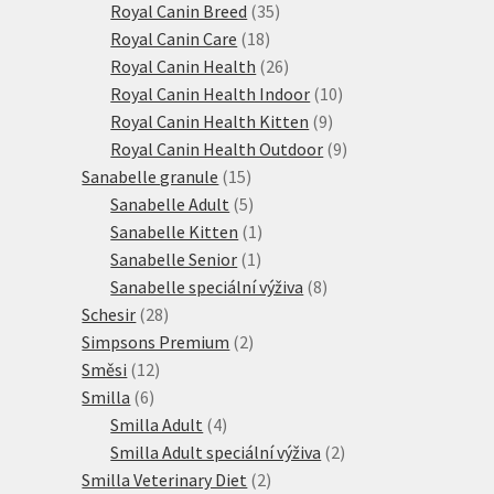
produktů
35
Royal Canin Breed
35
18
produktů
Royal Canin Care
18
produktů
26
Royal Canin Health
26
produktů
10
Royal Canin Health Indoor
10
9
produktů
Royal Canin Health Kitten
9
produktů
9
Royal Canin Health Outdoor
9
15
produktů
Sanabelle granule
15
produktů
5
Sanabelle Adult
5
produktů
1
Sanabelle Kitten
1
1
produkt
Sanabelle Senior
1
produkt
8
Sanabelle speciální výživa
8
28
produktů
Schesir
28
produktů
2
Simpsons Premium
2
12
produkty
Směsi
12
6
produktů
Smilla
6
produktů
4
Smilla Adult
4
produkty
2
Smilla Adult speciální výživa
2
2
produkty
Smilla Veterinary Diet
2