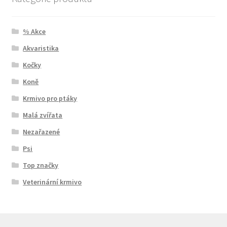
% Akce
Akvaristika
Kočky
Koně
Krmivo pro ptáky
Malá zvířata
Nezařazené
Psi
Top značky
Veterinární krmivo