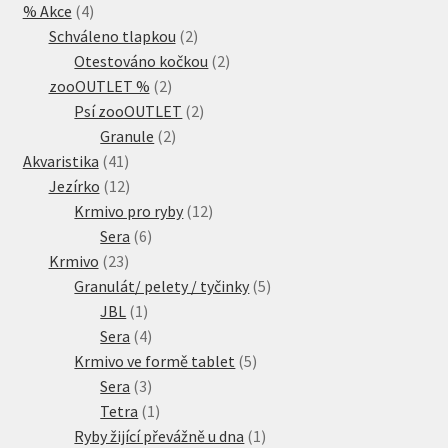
4
% Akce
4
produkty
2
Schváleno tlapkou
2
produkty
2
Otestováno kočkou
2
2
produkty
zooOUTLET %
2
produkty
2
Psí zooOUTLET
2
2
produkty
Granule
2
41
produkty
Akvaristika
41
produktů
12
Jezírko
12
produktů
12
Krmivo pro ryby
12
6
produktů
Sera
6
23
produktů
Krmivo
23
produktů
5
Granulát/ pelety / tyčinky
5
1
produktů
JBL
1
produkt
4
Sera
4
produkty
5
Krmivo ve formě tablet
5
3
produktů
Sera
3
produkty
1
Tetra
1
produkt
1
Ryby žijící převážně u dna
1