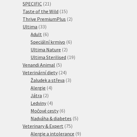
21
produkty
SPECIFIC
21
produktů
15
Taste of the Wild
15
produktů
2
Thrive PremiumPlus
2
33
produkty
Ultima
33
produktů
6
Adult
6
produktů
6
Speciální krmivo
6
2
produktů
Ultima Nature
2
produkty
19
Ultima Sterilised
19
5
produktů
Venandi Animal
5
produktů
24
Veterinární diety
24
produktů
3
Žaludek a střeva
3
4
produkty
Alergie
4
2
produkty
Játra
2
produkty
4
Ledviny
4
produkty
6
Močové cesty
6
produktů
5
Nadváha & diabetes
5
75
produktů
Veterinary & Expert
75
produktů
9
Alergie a intolerance
9