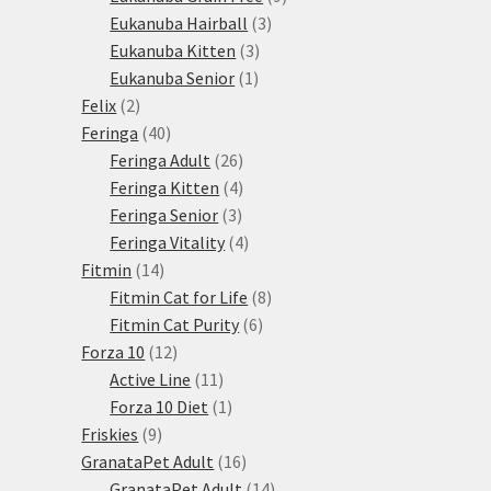
3
produktů
Eukanuba Hairball
3
3
produkty
Eukanuba Kitten
3
1
produkty
Eukanuba Senior
1
2
produkt
Felix
2
produkty
40
Feringa
40
produktů
26
Feringa Adult
26
produktů
4
Feringa Kitten
4
3
produkty
Feringa Senior
3
produkty
4
Feringa Vitality
4
14
produkty
Fitmin
14
produktů
8
Fitmin Cat for Life
8
6
produktů
Fitmin Cat Purity
6
12
produktů
Forza 10
12
produktů
11
Active Line
11
produktů
1
Forza 10 Diet
1
9
produkt
Friskies
9
produktů
16
GranataPet Adult
16
produktů
14
GranataPet Adult
14