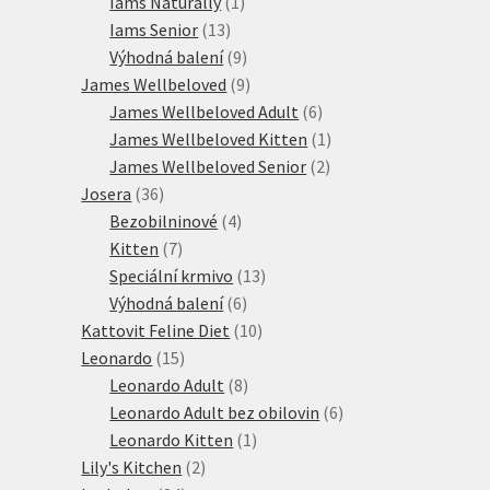
1
produktů
Iams Naturally
1
13
produkt
Iams Senior
13
produktů
9
Výhodná balení
9
produktů
9
James Wellbeloved
9
produktů
6
James Wellbeloved Adult
6
produktů
1
James Wellbeloved Kitten
1
2
produkt
James Wellbeloved Senior
2
36
produkty
Josera
36
produktů
4
Bezobilninové
4
7
produkty
Kitten
7
produktů
13
Speciální krmivo
13
6
produktů
Výhodná balení
6
produktů
10
Kattovit Feline Diet
10
15
produktů
Leonardo
15
produktů
8
Leonardo Adult
8
produktů
6
Leonardo Adult bez obilovin
6
1
produktů
Leonardo Kitten
1
2
produkt
Lily's Kitchen
2