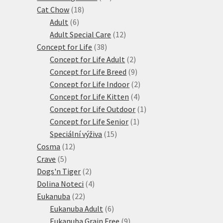
18
produktů
Cat Chow
18
6
produktů
Adult
6
produktů
12
Adult Special Care
12
38
produktů
Concept for Life
38
produktů
2
Concept for Life Adult
2
produkty
9
Concept for Life Breed
9
produktů
2
Concept for Life Indoor
2
4
produkty
Concept for Life Kitten
4
produkty
1
Concept for Life Outdoor
1
1
produkt
Concept for Life Senior
1
15
produkt
Speciální výživa
15
12
produktů
Cosma
12
5
produktů
Crave
5
produktů
2
Dogs'n Tiger
2
produkty
4
Dolina Noteci
4
22
produkty
Eukanuba
22
produktů
6
Eukanuba Adult
6
produktů
9
Eukanuba Grain Free
9