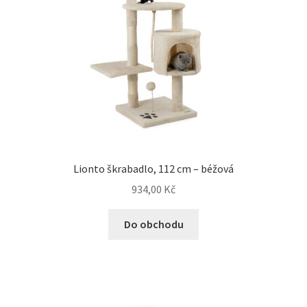
Veterinární dieta pro psy
Vodítka a obojky
Wolf of Wilderness
Lionto škrabadlo, 112 cm – béžová
934,00
Kč
Do obchodu