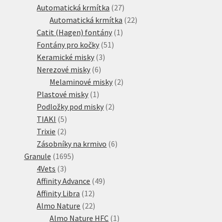
produktů
27
Automatická krmítka
27
produktů
22
Automatická krmítka
22
1
produktů
Catit (Hagen) fontány
1
51
produkt
Fontány pro kočky
51
3
produktů
Keramické misky
3
6
produkty
Nerezové misky
6
produktů
2
Melaminové misky
2
1
produkty
Plastové misky
1
produkt
2
Podložky pod misky
2
5
produkty
TIAKI
5
2
produktů
Trixie
2
produkty
6
Zásobníky na krmivo
6
1695
produktů
Granule
1695
3
produktů
4Vets
3
produkty
49
Affinity Advance
49
12
produktů
Affinity Libra
12
produktů
22
Almo Nature
22
produktů
1
Almo Nature HFC
1