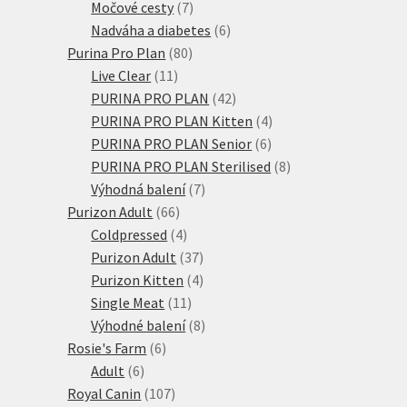
produkty
7
Močové cesty
7
produktů
6
Nadváha a diabetes
6
80
produktů
Purina Pro Plan
80
11
produktů
Live Clear
11
produktů
42
PURINA PRO PLAN
42
produktů
4
PURINA PRO PLAN Kitten
4
6
produkty
PURINA PRO PLAN Senior
6
produktů
8
PURINA PRO PLAN Sterilised
8
7
produktů
Výhodná balení
7
66
produktů
Purizon Adult
66
produktů
4
Coldpressed
4
produkty
37
Purizon Adult
37
produktů
4
Purizon Kitten
4
11
produkty
Single Meat
11
produktů
8
Výhodné balení
8
6
produktů
Rosie's Farm
6
6
produktů
Adult
6
produktů
107
Royal Canin
107