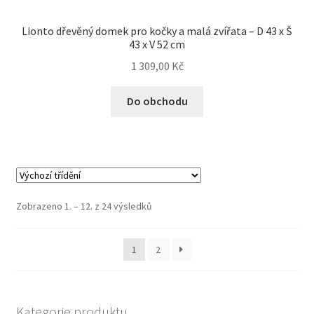
Lionto dřevěný domek pro kočky a malá zvířata – D 43 x Š
43 x V 52 cm
1 309,00
Kč
Do obchodu
Zobrazeno 1. – 12. z 24 výsledků
1
2
Kategorie produktu