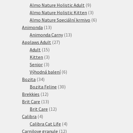
produkt
9
Almo Nature Holistic Adult
9
produktů
3
Almo Nature Holistic Kitten
3
produkty
6
Almo Nature Speciální krmivo
6
13
produktů
Animonda
13
produktů
13
Animonda Carny
13
27
produktů
Applaws Adult
27
15
produktů
Adult
15
produktů
3
Kitten
3
3
produkty
Senior
3
produkty
6
Výhodná balení
6
34
produktů
Bozita
34
produktů
30
Bozita Feline
30
12
produktů
Brekkies
12
produktů
13
Brit Care
13
produktů
12
Brit Care
12
4
produktů
Calibra
4
produkty
4
Calibra Cat Life
4
12
produkty
Carnilove granule
12