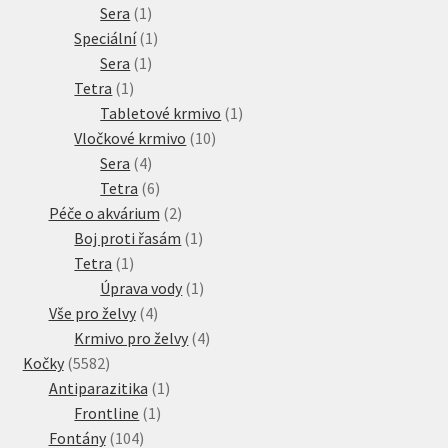
1
produkt
Sera
1
produkt
1
Speciální
1
1
produkt
Sera
1
1
produkt
Tetra
1
produkt
1
Tabletové krmivo
1
10
produkt
Vločkové krmivo
10
4
produktů
Sera
4
produkty
6
Tetra
6
produktů
2
Péče o akvárium
2
produkty
1
Boj proti řasám
1
1
produkt
Tetra
1
produkt
1
Úprava vody
1
4
produkt
Vše pro želvy
4
produkty
4
Krmivo pro želvy
4
5582
produkty
Kočky
5582
produktů
1
Antiparazitika
1
1
produkt
Frontline
1
104
produkt
Fontány
104