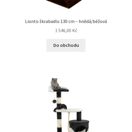
Bozita pro psy — Švédské krmivo s nordickou kvalitou
Lionto škrabadlo 130 cm – hnědá/béžová
Brit pro psy
1 546,00
Kč
Do obchodu
Granule pro psy
Natural Trainer pro psy — Italské krmivo s
přírodními složkami
Happy Dog — Německá kvalita a přirozené složení
Hill’s pro psy
Hračky pro psy
Konzervy a kapsičky pro psy