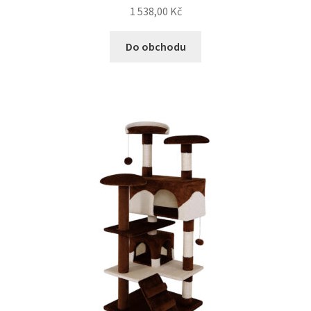
1 538,00
Kč
N&D Farmina pro kočky — Italské holistic krmivo
Do obchodu
Odpočívadla pro kočky
Pamlsky pro kočky
Purizon pro kočky
Royal Canin pro kočky
Škrabadla pro kočky
Veterinární dieta pro kočky
Vše pro psy — Krmivo, doplňky, vybavení
Boudy a výběhy