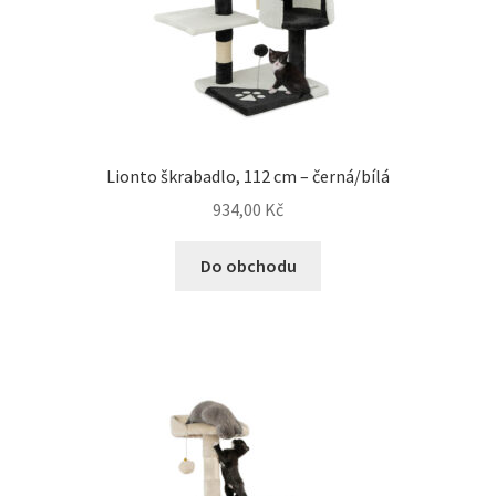
N&D Farmina pro psy — Italské holistic krmivo
Oblečky pro psy
Pamlsky pro psy
Lionto škrabadlo, 112 cm – černá/bílá
934,00
Kč
Pelíšky pro psy
Do obchodu
Ortopedické pelíšky
Přepravky pro psy
Purizon pro psy — Vysoký obsah masa, bez obilovin
Royal Canin pro psy