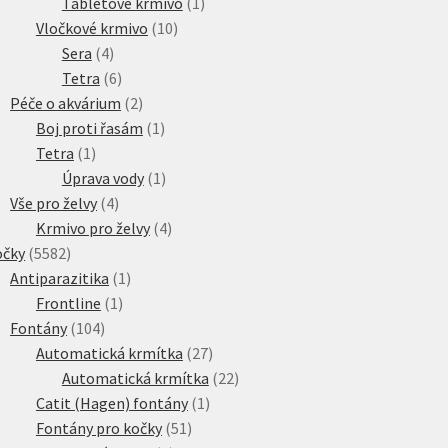
produkt
1
Tabletové krmivo
1
10
produkt
Vločkové krmivo
10
4
produktů
Sera
4
produkty
6
Tetra
6
produktů
2
Péče o akvárium
2
produkty
1
Boj proti řasám
1
1
produkt
Tetra
1
produkt
1
Úprava vody
1
4
produkt
Vše pro želvy
4
produkty
4
Krmivo pro želvy
4
5582
produkty
očky
5582
produktů
1
Antiparazitika
1
1
produkt
Frontline
1
104
produkt
Fontány
104
produktů
27
Automatická krmítka
27
produktů
22
Automatická krmítka
22
1
produktů
Catit (Hagen) fontány
1
51
produkt
Fontány pro kočky
51