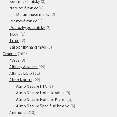
3
produktů
Keramické misky
3
6
produkty
Nerezové misky
6
produktů
2
Melaminové misky
2
1
produkty
Plastové misky
1
produkt
2
Podložky pod misky
2
5
produkty
TIAKI
5
2
produktů
Trixie
2
produkty
6
Zásobníky na krmivo
6
1695
produktů
Granule
1695
3
produktů
4Vets
3
produkty
49
Affinity Advance
49
12
produktů
Affinity Libra
12
produktů
22
Almo Nature
22
produktů
1
Almo Nature HFC
1
produkt
9
Almo Nature Holistic Adult
9
produktů
3
Almo Nature Holistic Kitten
3
produkty
6
Almo Nature Speciální krmivo
6
13
produktů
Animonda
13