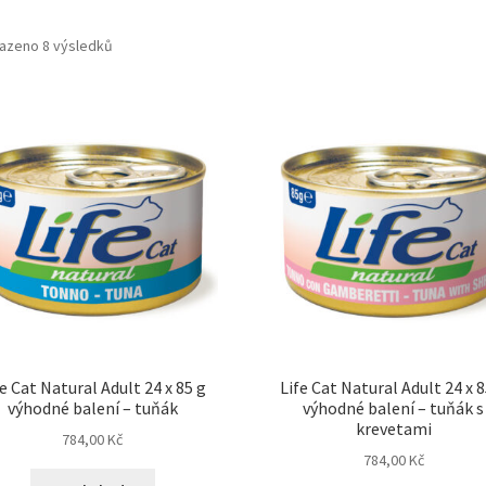
azeno 8 výsledků
fe Cat Natural Adult 24 x 85 g
Life Cat Natural Adult 24 x 8
výhodné balení – tuňák
výhodné balení – tuňák s
krevetami
784,00
Kč
784,00
Kč