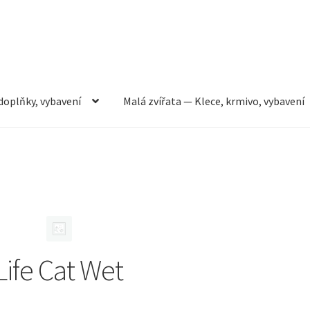
doplňky, vybavení
Malá zvířata — Klece, krmivo, vybavení
rmivo, vybavení
Můj účet
Obchod
Pokladna
Vše pro kočky
Life Cat Wet