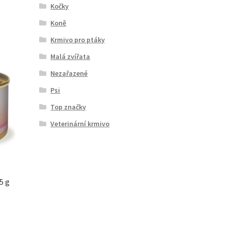
Kočky
Koně
Krmivo pro ptáky
Malá zvířata
Nezařazené
Psi
Top značky
Veterinární krmivo
5 g