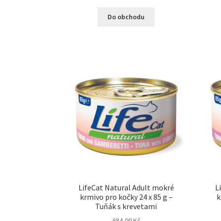
Do obchodu
LifeCat Natural Adult mokré
L
krmivo pro kočky 24 x 85 g –
k
Tuňák s krevetami
684,00
Kč