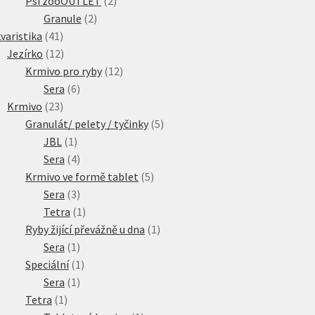
Psí zooOUTLET
2
2
produkty
Granule
2
41
produkty
varistika
41
produktů
12
Jezírko
12
produktů
12
Krmivo pro ryby
12
6
produktů
Sera
6
23
produktů
Krmivo
23
produktů
5
Granulát/ pelety / tyčinky
5
1
produktů
JBL
1
produkt
4
Sera
4
produkty
5
Krmivo ve formě tablet
5
3
produktů
Sera
3
produkty
1
Tetra
1
produkt
1
Ryby žijící převážně u dna
1
1
produkt
Sera
1
produkt
1
Speciální
1
1
produkt
Sera
1
1
produkt
Tetra
1