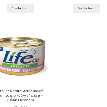
Do obchodu
Do obchodu
ifeCat Natural Adult mokré
rmivo pro kočky 24 x 85 g –
Tuňák s lososem
684,00
Kč