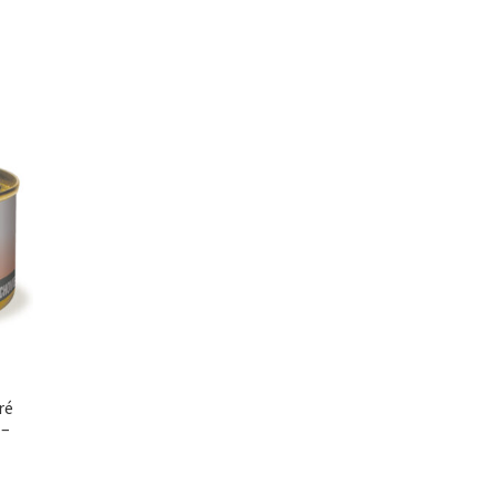
ré
 –