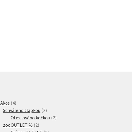
4
 Akce
4
produkty
2
Schváleno tlapkou
2
produkty
2
Otestováno kočkou
2
2
produkty
zooOUTLET %
2
produkty
2