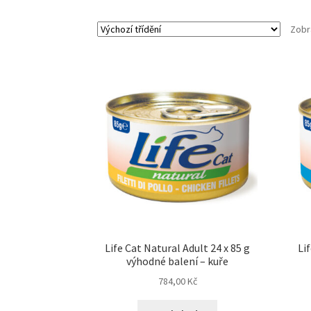
Zobr
Life Cat Natural Adult 24 x 85 g
Li
výhodné balení – kuře
784,00
Kč