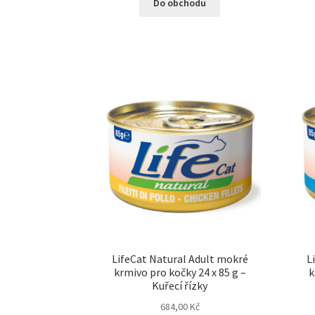
Do obchodu
LifeCat Natural Adult mokré
L
krmivo pro kočky 24 x 85 g –
k
Kuřecí řízky
684,00
Kč