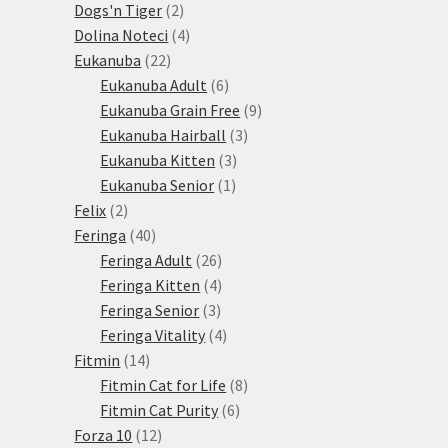
produktů
2
Dogs'n Tiger
2
produkty
4
Dolina Noteci
4
22
produkty
Eukanuba
22
produktů
6
Eukanuba Adult
6
produktů
9
Eukanuba Grain Free
9
3
produktů
Eukanuba Hairball
3
3
produkty
Eukanuba Kitten
3
1
produkty
Eukanuba Senior
1
2
produkt
Felix
2
produkty
40
Feringa
40
produktů
26
Feringa Adult
26
produktů
4
Feringa Kitten
4
3
produkty
Feringa Senior
3
produkty
4
Feringa Vitality
4
14
produkty
Fitmin
14
produktů
8
Fitmin Cat for Life
8
6
produktů
Fitmin Cat Purity
6
12
produktů
Forza 10
12