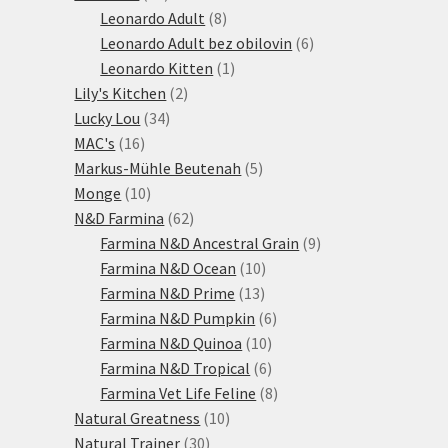
produktů
8
Leonardo Adult
8
produktů
6
Leonardo Adult bez obilovin
6
1
produktů
Leonardo Kitten
1
2
produkt
Lily's Kitchen
2
34
produkty
Lucky Lou
34
16
produktů
MAC's
16
produktů
5
Markus-Mühle Beutenah
5
10
produktů
Monge
10
produktů
62
N&D Farmina
62
produktů
9
Farmina N&D Ancestral Grain
9
10
produktů
Farmina N&D Ocean
10
13
produktů
Farmina N&D Prime
13
produktů
6
Farmina N&D Pumpkin
6
10
produktů
Farmina N&D Quinoa
10
produktů
6
Farmina N&D Tropical
6
produktů
8
Farmina Vet Life Feline
8
10
produktů
Natural Greatness
10
30
produktů
Natural Trainer
30