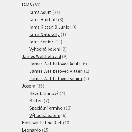
59
produktů
IAMS
59
produktů
27
Iams Adult
27
produktů
3
Iams Hairball
3
produkty
6
Iams Kitten & Junior
6
1
produktů
Iams Naturally
1
13
produkt
Iams Senior
13
produktů
9
Výhodná balení
9
produktů
9
James Wellbeloved
9
produktů
6
James Wellbeloved Adult
6
produktů
1
James Wellbeloved Kitten
1
2
produkt
James Wellbeloved Senior
2
36
produkty
Josera
36
produktů
4
Bezobilninové
4
7
produkty
Kitten
7
produktů
13
Speciální krmivo
13
6
produktů
Výhodná balení
6
produktů
10
Kattovit Feline Diet
10
15
produktů
Leonardo
15