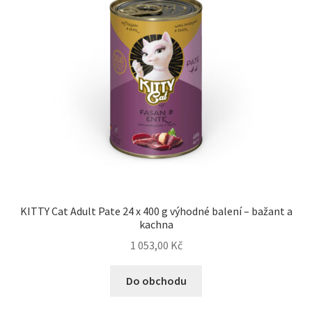
Veterinární dieta pro psy
Vodítka a obojky
Wolf of Wilderness
KITTY Cat Adult Pate 24 x 400 g výhodné balení – bažant a
kachna
1 053,00
Kč
Do obchodu