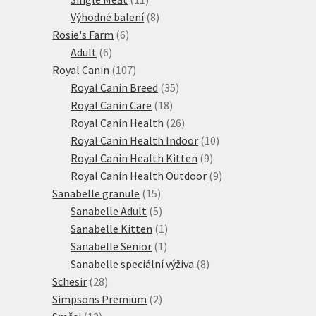
produktů
8
Výhodné balení
8
6
produktů
Rosie's Farm
6
6
produktů
Adult
6
produktů
107
Royal Canin
107
produktů
35
Royal Canin Breed
35
18
produktů
Royal Canin Care
18
produktů
26
Royal Canin Health
26
produktů
10
Royal Canin Health Indoor
10
9
produktů
Royal Canin Health Kitten
9
produktů
9
Royal Canin Health Outdoor
9
15
produktů
Sanabelle granule
15
produktů
5
Sanabelle Adult
5
produktů
1
Sanabelle Kitten
1
1
produkt
Sanabelle Senior
1
produkt
8
Sanabelle speciální výživa
8
28
produktů
Schesir
28
produktů
2
Simpsons Premium
2
12
produkty