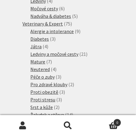
produkty
4
Ledviny
4
produkty
6
Močové cesty
6
produktů
5
Nadváha & diabetes
5
75
produktů
Veterinary & Expert
75
produktů
9
Alergie a intolerance
9
3
produktů
Diabetes
3
4
produkty
Játra
4
produkty
21
Ledviny a močové cesty
21
7
produktů
Mature
7
produktů
4
Neutered
4
produkty
3
Péče o zuby
3
produkty
2
Pro zdravé klouby
2
3
produkty
Proti obezitě
3
3
produkty
Proti stresu
3
2
produkty
Srst a kůže
2
produkty
14
Žaludek a střeva
14
6
produktů
Visán Optimanova
6
0
20
produktů
Hledat:
Hledat
Whiskas Granule
20