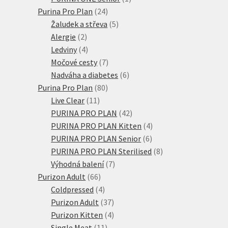
24
produkt
Purina Pro Plan
24
produktů
5
Žaludek a střeva
5
2
produktů
Alergie
2
produkty
4
Ledviny
4
produkty
7
Močové cesty
7
produktů
6
Nadváha a diabetes
6
80
produktů
Purina Pro Plan
80
11
produktů
Live Clear
11
produktů
42
PURINA PRO PLAN
42
produktů
4
PURINA PRO PLAN Kitten
4
6
produkty
PURINA PRO PLAN Senior
6
produktů
8
PURINA PRO PLAN Sterilised
8
7
produktů
Výhodná balení
7
66
produktů
Purizon Adult
66
produktů
4
Coldpressed
4
produkty
37
Purizon Adult
37
produktů
4
Purizon Kitten
4
11
produkty
Single Meat
11