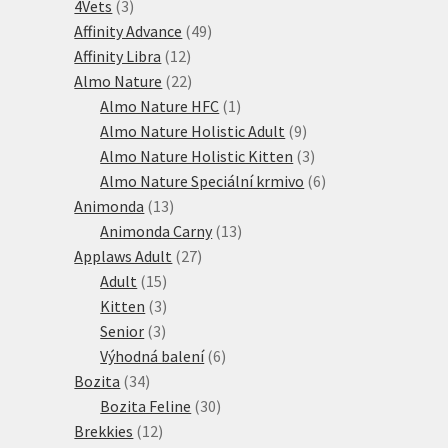
3
produktů
4Vets
3
produkty
49
Affinity Advance
49
12
produktů
Affinity Libra
12
produktů
22
Almo Nature
22
produktů
1
Almo Nature HFC
1
produkt
9
Almo Nature Holistic Adult
9
produktů
3
Almo Nature Holistic Kitten
3
produkty
6
Almo Nature Speciální krmivo
6
13
produktů
Animonda
13
produktů
13
Animonda Carny
13
27
produktů
Applaws Adult
27
15
produktů
Adult
15
produktů
3
Kitten
3
3
produkty
Senior
3
produkty
6
Výhodná balení
6
34
produktů
Bozita
34
produktů
30
Bozita Feline
30
12
produktů
Brekkies
12