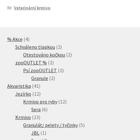
Veterinární krmivo
4
% Akce
4
produkty
2
Schváleno tlapkou
2
produkty
2
Otestováno kočkou
2
2
produkty
zooOUTLET %
2
produkty
2
Psí zooOUTLET
2
2
produkty
Granule
2
41
produkty
Akvaristika
41
produktů
12
Jezírko
12
produktů
12
Krmivo pro ryby
12
6
produktů
Sera
6
23
produktů
Krmivo
23
produktů
5
Granulát/ pelety / tyčinky
5
1
produktů
JBL
1