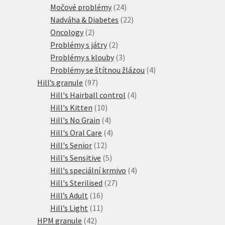
produktů
24
Močové problémy
24
produktů
22
Nadváha & Diabetes
22
2
produktů
Oncology
2
produkty
2
Problémy s játry
2
produkty
3
Problémy s klouby
3
produkty
4
Problémy se štítnou žlázou
4
97
produkty
Hill’s granule
97
produktů
4
Hill's Hairball control
4
10
produkty
Hill's Kitten
10
produktů
4
Hill's No Grain
4
produkty
4
Hill's Oral Care
4
12
produkty
Hill's Senior
12
produktů
5
Hill's Sensitive
5
produktů
4
Hill's speciální krmivo
4
27
produkty
Hill's Sterilised
27
16
produktů
Hill’s Adult
16
produktů
11
Hill’s Light
11
42
produktů
HPM granule
42