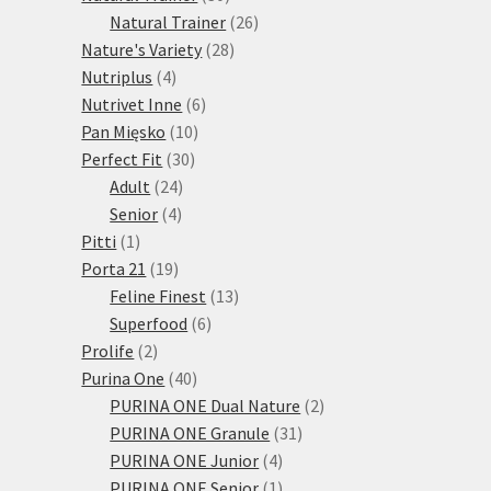
produktů
26
Natural Trainer
26
28
produktů
Nature's Variety
28
4
produktů
Nutriplus
4
produkty
6
Nutrivet Inne
6
10
produktů
Pan Mięsko
10
30
produktů
Perfect Fit
30
24
produktů
Adult
24
4
produktů
Senior
4
1
produkty
Pitti
1
produkt
19
Porta 21
19
produktů
13
Feline Finest
13
6
produktů
Superfood
6
2
produktů
Prolife
2
produkty
40
Purina One
40
produktů
2
PURINA ONE Dual Nature
2
31
produkty
PURINA ONE Granule
31
4
produktů
PURINA ONE Junior
4
produkty
1
PURINA ONE Senior
1