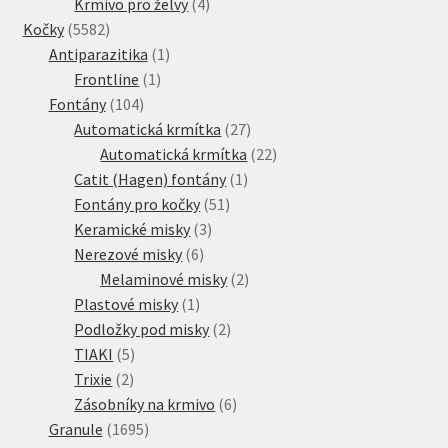
produkty
4
Krmivo pro želvy
4
5582
produkty
Kočky
5582
produktů
1
Antiparazitika
1
1
produkt
Frontline
1
104
produkt
Fontány
104
produktů
27
Automatická krmítka
27
produktů
22
Automatická krmítka
22
1
produktů
Catit (Hagen) fontány
1
51
produkt
Fontány pro kočky
51
3
produktů
Keramické misky
3
6
produkty
Nerezové misky
6
produktů
2
Melaminové misky
2
1
produkty
Plastové misky
1
produkt
2
Podložky pod misky
2
5
produkty
TIAKI
5
2
produktů
Trixie
2
produkty
6
Zásobníky na krmivo
6
1695
produktů
Granule
1695