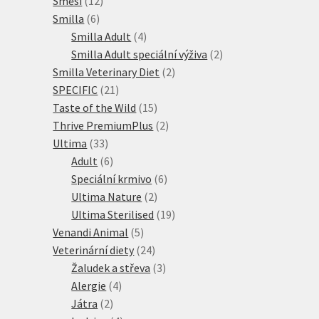
Směsi
12
6
produktů
Smilla
6
produktů
4
Smilla Adult
4
produkty
2
Smilla Adult speciální výživa
2
2
produkty
Smilla Veterinary Diet
2
21
produkty
SPECIFIC
21
produktů
15
Taste of the Wild
15
produktů
2
Thrive PremiumPlus
2
33
produkty
Ultima
33
produktů
6
Adult
6
produktů
6
Speciální krmivo
6
2
produktů
Ultima Nature
2
produkty
19
Ultima Sterilised
19
5
produktů
Venandi Animal
5
produktů
24
Veterinární diety
24
produktů
3
Žaludek a střeva
3
4
produkty
Alergie
4
2
produkty
Játra
2