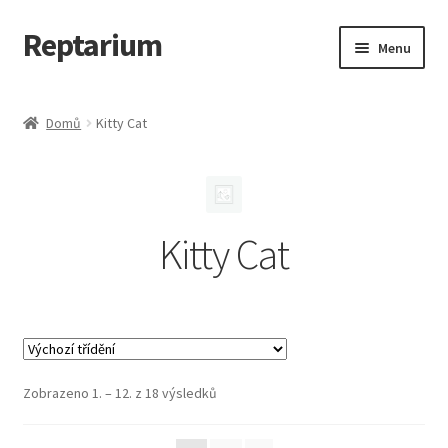
Reptarium
Přeskočit
Přejít
Menu
na
k
navigaci
obsahu
Úvodní stránka
webu
Domů
Kitty Cat
Košík
Malá zvířata — Klece, krmivo, vybavení
Kitty Cat
Můj účet
Obchod
Pokladna
Zobrazeno 1. – 12. z 18 výsledků
Vše pro kočky