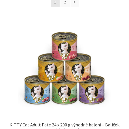
1
2
Concept for Life pro kočky — Krmivo pro každou životní
fázi
Feringa pro kočky — Lisované za studena a přírodní
Fontány pro kočky
Granule pro kočky
Hill’s pro kočky — Veterinární a prémiová výživa
Kočičí toalety
Kočkolit
Konzervy a kapsičky pro kočky
KITTY Cat Adult Pate 24 x 200 g výhodné balení – Balíček