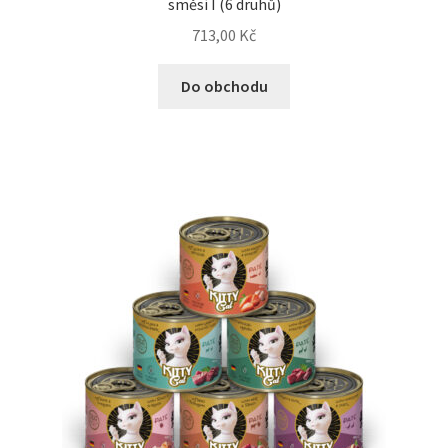
směsí I (6 druhů)
N&D Farmina pro kočky — Italské holistic krmivo
713,00
Kč
Odpočívadla pro kočky
Do obchodu
Pamlsky pro kočky
Purizon pro kočky
Royal Canin pro kočky
Škrabadla pro kočky
Veterinární dieta pro kočky
Vše pro psy — Krmivo, doplňky, vybavení
Boudy a výběhy