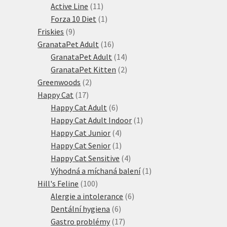
produktů
11
Active Line
11
produktů
1
Forza 10 Diet
1
9
produkt
Friskies
9
produktů
16
GranataPet Adult
16
produktů
14
GranataPet Adult
14
produktů
2
GranataPet Kitten
2
2
produkty
Greenwoods
2
17
produkty
Happy Cat
17
produktů
6
Happy Cat Adult
6
produktů
1
Happy Cat Adult Indoor
1
4
produkt
Happy Cat Junior
4
produkty
1
Happy Cat Senior
1
produkt
4
Happy Cat Sensitive
4
produkty
1
Výhodná a míchaná balení
1
100
produkt
Hill's Feline
100
produktů
6
Alergie a intolerance
6
6
produktů
Dentální hygiena
6
produktů
17
Gastro problémy
17