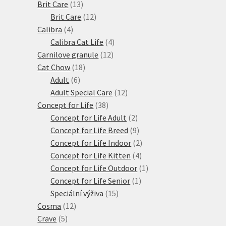
produktů
13
Brit Care
13
produktů
12
Brit Care
12
4
produktů
Calibra
4
produkty
4
Calibra Cat Life
4
12
produkty
Carnilove granule
12
18
produktů
Cat Chow
18
6
produktů
Adult
6
produktů
12
Adult Special Care
12
38
produktů
Concept for Life
38
produktů
2
Concept for Life Adult
2
produkty
9
Concept for Life Breed
9
produktů
2
Concept for Life Indoor
2
4
produkty
Concept for Life Kitten
4
produkty
1
Concept for Life Outdoor
1
1
produkt
Concept for Life Senior
1
15
produkt
Speciální výživa
15
12
produktů
Cosma
12
5
produktů
Crave
5