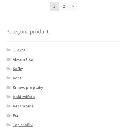
1
2
Kategorie produktu
% Akce
Akvaristika
Kočky
Koně
Krmivo pro ptáky
Malá zvířata
Nezařazené
Psi
Top značky