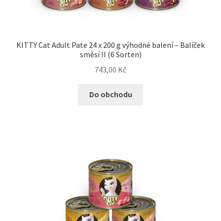
Bozita pro psy — Švédské krmivo s nordickou kvalitou
KITTY Cat Adult Pate 24 x 200 g výhodné balení – Balíček
Brit pro psy
směsí II (6 Sorten)
743,00
Kč
Granule pro psy
Do obchodu
Natural Trainer pro psy — Italské krmivo s
přírodními složkami
Happy Dog — Německá kvalita a přirozené složení
Hill’s pro psy
Hračky pro psy
Konzervy a kapsičky pro psy