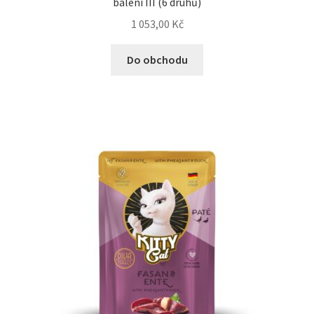
balení III (6 druhů)
1 053,00
Kč
Do obchodu