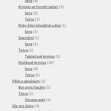
produkt
4
Sera
4
produkty
5
Krmivo ve formě tablet
5
3
produktů
Sera
3
produkty
1
Tetra
1
produkt
1
Ryby žijící převážně u dna
1
1
produkt
Sera
1
produkt
1
Speciální
1
1
produkt
Sera
1
1
produkt
Tetra
1
produkt
1
Tabletové krmivo
1
10
produkt
Vločkové krmivo
10
4
produktů
Sera
4
produkty
6
Tetra
6
produktů
2
Péče o akvárium
2
produkty
1
Boj proti řasám
1
1
produkt
Tetra
1
produkt
1
Úprava vody
1
4
produkt
Vše pro želvy
4