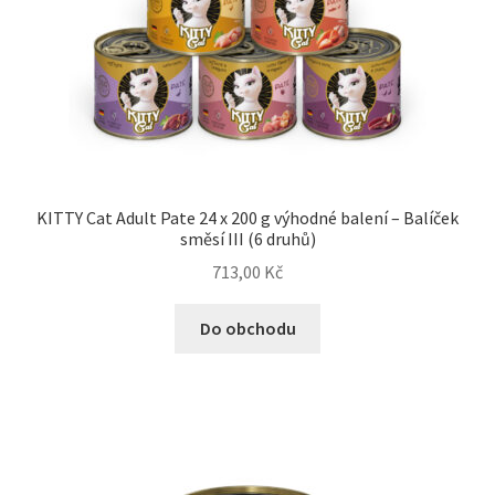
N&D Farmina pro psy — Italské holistic krmivo
Oblečky pro psy
Pamlsky pro psy
KITTY Cat Adult Pate 24 x 200 g výhodné balení – Balíček
Pelíšky pro psy
směsí III (6 druhů)
713,00
Kč
Ortopedické pelíšky
Do obchodu
Přepravky pro psy
Purizon pro psy — Vysoký obsah masa, bez obilovin
Royal Canin pro psy