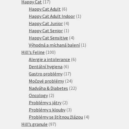
17
produkty
Happy Cat
17
produktů
6
Happy Cat Adult
6
produktů
1
Happy Cat Adult Indoor
1
4
produkt
Happy Cat Junior
4
produkty
1
Happy Cat Senior
1
produkt
4
Happy Cat Sensitive
4
produkty
1
Výhodná a míchaná balení
1
100
produkt
Hill's Feline
100
produktů
6
Alergie a intolerance
6
6
produktů
Dentální hygiena
6
produktů
17
Gastro problémy
17
produktů
24
Močové problémy
24
produktů
22
Nadváha & Diabetes
22
2
produktů
Oncology
2
produkty
2
Problémy s játry
2
produkty
3
Problémy s klouby
3
produkty
4
Problémy se štítnou žlázou
4
97
produkty
Hill’s granule
97