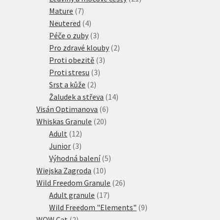
7
produktů
Mature
7
produktů
4
Neutered
4
produkty
3
Péče o zuby
3
produkty
2
Pro zdravé klouby
2
3
produkty
Proti obezitě
3
3
produkty
Proti stresu
3
2
produkty
Srst a kůže
2
produkty
14
Žaludek a střeva
14
6
produktů
Visán Optimanova
6
20
produktů
Whiskas Granule
20
12
produktů
Adult
12
3
produktů
Junior
3
produkty
5
Výhodná balení
5
10
produktů
Wiejska Zagroda
10
produktů
26
Wild Freedom Granule
26
17
produktů
Adult granule
17
produktů
9
Wild Freedom "Elements"
9
2
produktů
WOW Cat
2