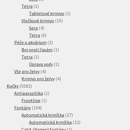
1
produkt
Tetra
1
produkt
1
Tabletové krmivo
1
10
produkt
Vločkové krmivo
10
4
produktů
Sera
4
produkty
6
Tetra
6
produktů
2
Péče o akvárium
2
produkty
1
Boj proti řasám
1
1
produkt
Tetra
1
produkt
1
Úprava vody
1
4
produkt
Vše pro želvy
4
produkty
4
Krmivo pro želvy
4
5582
produkty
Kočky
5582
produktů
1
Antiparazitika
1
1
produkt
Frontline
1
104
produkt
Fontány
104
produktů
27
Automatická krmítka
27
produktů
22
Automatická krmítka
22
1
produktů
Catit (Hagen) fontány
1