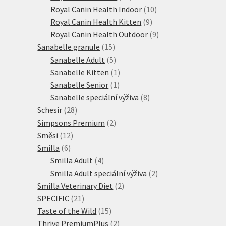
produktů
10
Royal Canin Health Indoor
10
9
produktů
Royal Canin Health Kitten
9
produktů
9
Royal Canin Health Outdoor
9
15
produktů
Sanabelle granule
15
produktů
5
Sanabelle Adult
5
produktů
1
Sanabelle Kitten
1
1
produkt
Sanabelle Senior
1
produkt
8
Sanabelle speciální výživa
8
28
produktů
Schesir
28
produktů
2
Simpsons Premium
2
12
produkty
Směsi
12
6
produktů
Smilla
6
produktů
4
Smilla Adult
4
produkty
2
Smilla Adult speciální výživa
2
2
produkty
Smilla Veterinary Diet
2
21
produkty
SPECIFIC
21
produktů
15
Taste of the Wild
15
produktů
2
Thrive PremiumPlus
2