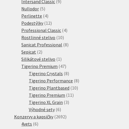
produkt
9
Intersand Classic
9
5
produktů
Nullodor
5
produktů
4
Perlinette
4
produkty
12
Podestýlky
12
produktů
4
Professional Classic
4
10
produkty
Rostlinné stelivo
10
produktů
8
Sanicat Professional
8
2
produktů
Sepicat
2
produkty
1
Silikátové stelivo
1
produkt
47
Tigerino Premium
47
produktů
8
Tigerino Crystals
8
produktů
8
Tigerino Performance
8
10
produktů
Tigerino Plantbased
10
11
produktů
Tigerino Premium
11
3
produktů
Tigerino XL Grain
3
6
produkty
Výhodné sety
6
produktů
2692
Konzervy a kapsičky
2692
6
produktů
4vets
6