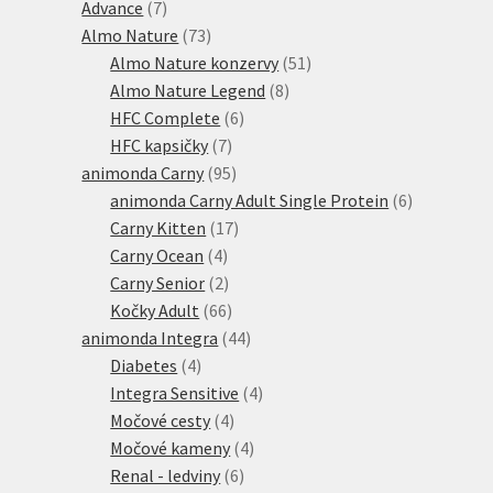
produktů
7
Advance
7
produktů
73
Almo Nature
73
produktů
51
Almo Nature konzervy
51
8
produktů
Almo Nature Legend
8
6
produktů
HFC Complete
6
7
produktů
HFC kapsičky
7
produktů
95
animonda Carny
95
produktů
6
animonda Carny Adult Single Protein
6
17
produktů
Carny Kitten
17
4
produktů
Carny Ocean
4
produkty
2
Carny Senior
2
produkty
66
Kočky Adult
66
produktů
44
animonda Integra
44
4
produktů
Diabetes
4
produkty
4
Integra Sensitive
4
4
produkty
Močové cesty
4
produkty
4
Močové kameny
4
6
produkty
Renal - ledviny
6