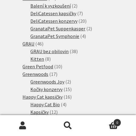
produktů
2
Balení k vyzkoušení
2
produkty
7
DeliCatessen kapsičky
7
produktů
20
DeliCatessen konzervy
20
produktů
2
GranataPet Suppenkasper
2
4
produkty
GranataPet Symphonie
4
46
produkty
GRAU
46
produktů
38
GRAU bez obilovin
38
8
produktů
Kitten
8
produktů
10
Green Petfood
10
17
produktů
Greenwoods
17
produktů
2
Greenwoods Joy
2
produkty
15
Kočky konzervy
15
produktů
16
Happy Cat kapsičky
16
4
produktů
Happy Cat Bio
4
12
produkty
Kapsičky
12
20
produktů
Hardys
20
0
produktů
3
Herrmanns Bio
3
Hledat:
Hledat
produkty
3
Herrmanns Menu
3