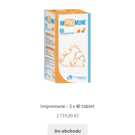
Concept for Life pro kočky — Krmivo pro každou životní
fázi
Feringa pro kočky — Lisované za studena a přírodní
Fontány pro kočky
Granule pro kočky
Hill’s pro kočky — Veterinární a prémiová výživa
Kočičí toalety
Impromune – 2 x 40 tablet
Kočkolit
2 719,00
Kč
Konzervy a kapsičky pro kočky
Do obchodu