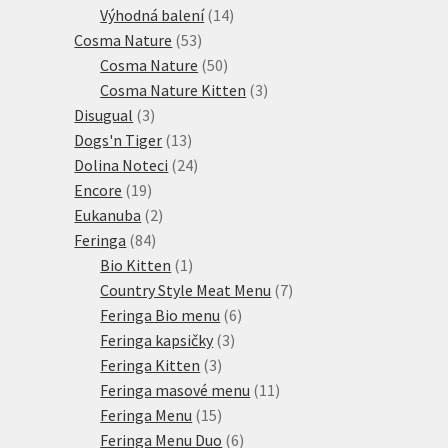
produkty
14
Výhodná balení
14
53
produktů
Cosma Nature
53
produktů
50
Cosma Nature
50
produktů
3
Cosma Nature Kitten
3
3
produkty
Disugual
3
produkty
13
Dogs'n Tiger
13
produktů
24
Dolina Noteci
24
19
produktů
Encore
19
produktů
2
Eukanuba
2
84
produkty
Feringa
84
produktů
1
Bio Kitten
1
produkt
7
Country Style Meat Menu
7
6
produktů
Feringa Bio menu
6
3
produktů
Feringa kapsičky
3
3
produkty
Feringa Kitten
3
produkty
11
Feringa masové menu
11
15
produktů
Feringa Menu
15
produktů
6
Feringa Menu Duo
6