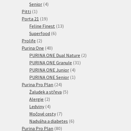
4
produktů
Senior
4
1
produkty
Pitti
1
produkt
19
Porta 21
19
produktů
13
Feline Finest
13
6
produktů
Superfood
6
2
produktů
Prolife
2
produkty
40
Purina One
40
produktů
2
PURINA ONE Dual Nature
2
31
produkty
PURINA ONE Granule
31
4
produktů
PURINA ONE Junior
4
produkty
1
PURINA ONE Senior
1
24
produkt
Purina Pro Plan
24
produktů
5
Žaludek a střeva
5
2
produktů
Alergie
2
produkty
4
Ledviny
4
produkty
7
Močové cesty
7
produktů
6
Nadváha a diabetes
6
80
produktů
Purina Pro Plan
80