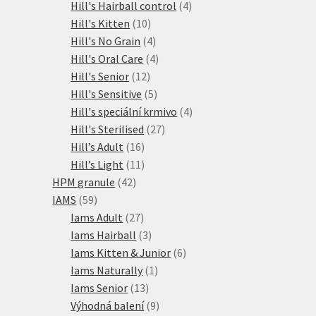
produktů
4
Hill's Hairball control
4
10
produkty
Hill's Kitten
10
produktů
4
Hill's No Grain
4
produkty
4
Hill's Oral Care
4
12
produkty
Hill's Senior
12
produktů
5
Hill's Sensitive
5
produktů
4
Hill's speciální krmivo
4
27
produkty
Hill's Sterilised
27
16
produktů
Hill’s Adult
16
produktů
11
Hill’s Light
11
42
produktů
HPM granule
42
59
produktů
IAMS
59
produktů
27
Iams Adult
27
produktů
3
Iams Hairball
3
produkty
6
Iams Kitten & Junior
6
1
produktů
Iams Naturally
1
13
produkt
Iams Senior
13
produktů
9
Výhodná balení
9