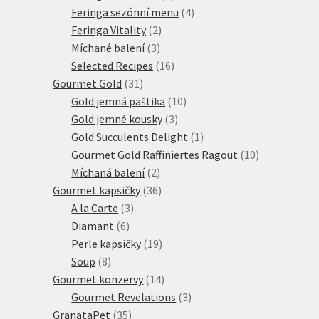
produktů
4
Feringa sezónní menu
4
2
produkty
Feringa Vitality
2
3
produkty
Míchané balení
3
produkty
16
Selected Recipes
16
31
produktů
Gourmet Gold
31
produktů
10
Gold jemná paštika
10
3
produktů
Gold jemné kousky
3
produkty
1
Gold Succulents Delight
1
produkt
10
Gourmet Gold Raffiniertes Ragout
10
2
produktů
Míchaná balení
2
produkty
36
Gourmet kapsičky
36
3
produktů
A la Carte
3
6
produkty
Diamant
6
produktů
19
Perle kapsičky
19
8
produktů
Soup
8
produktů
14
Gourmet konzervy
14
produktů
3
Gourmet Revelations
3
35
produkty
GranataPet
35