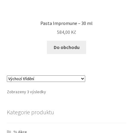
N&D Farmina pro psy — Italské holistic krmivo
Pasta Impromune – 30 ml
Oblečky pro psy
584,00
Kč
Pamlsky pro psy
Do obchodu
Pelíšky pro psy
Ortopedické pelíšky
Zobrazeny 3 výsledky
Přepravky pro psy
Purizon pro psy — Vysoký obsah masa, bez obilovin
Kategorie produktu
Royal Canin pro psy
% Akce