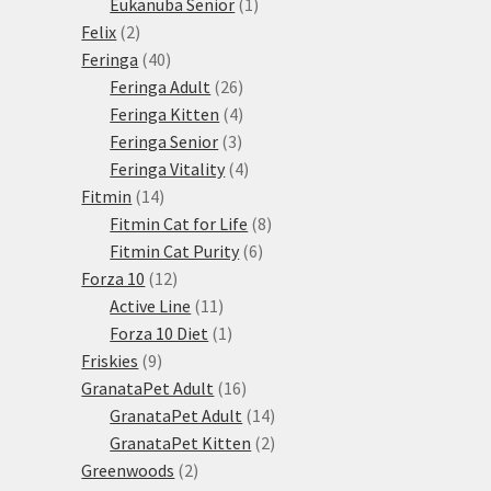
1
produkty
Eukanuba Senior
1
2
produkt
Felix
2
produkty
40
Feringa
40
produktů
26
Feringa Adult
26
produktů
4
Feringa Kitten
4
3
produkty
Feringa Senior
3
produkty
4
Feringa Vitality
4
14
produkty
Fitmin
14
produktů
8
Fitmin Cat for Life
8
6
produktů
Fitmin Cat Purity
6
12
produktů
Forza 10
12
produktů
11
Active Line
11
produktů
1
Forza 10 Diet
1
9
produkt
Friskies
9
produktů
16
GranataPet Adult
16
produktů
14
GranataPet Adult
14
produktů
2
GranataPet Kitten
2
2
produkty
Greenwoods
2