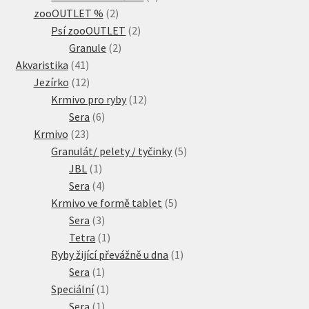
2
produkty
zooOUTLET %
2
produkty
2
Psí zooOUTLET
2
2
produkty
Granule
2
41
produkty
Akvaristika
41
produktů
12
Jezírko
12
produktů
12
Krmivo pro ryby
12
6
produktů
Sera
6
23
produktů
Krmivo
23
produktů
5
Granulát/ pelety / tyčinky
5
1
produktů
JBL
1
produkt
4
Sera
4
produkty
5
Krmivo ve formě tablet
5
3
produktů
Sera
3
produkty
1
Tetra
1
produkt
1
Ryby žijící převážně u dna
1
1
produkt
Sera
1
produkt
1
Speciální
1
1
produkt
Sera
1