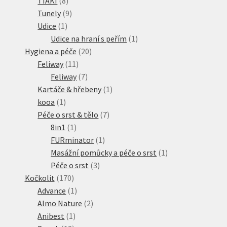
8
produkty
TIAKI
8
produktů
9
Tunely
9
1
produktů
Udice
1
produkt
1
Udice na hraní s peřím
1
20
produkt
Hygiena a péče
20
11
produktů
Feliway
11
produktů
7
Feliway
7
produktů
1
Kartáče & hřebeny
1
1
produkt
kooa
1
produkt
7
Péče o srst & tělo
7
1
produktů
8in1
1
produkt
1
FURminator
1
produkt
1
Masážní pomůcky a péče o srst
1
3
produkt
Péče o srst
3
170
produkty
Kočkolit
170
produktů
1
Advance
1
produkt
2
Almo Nature
2
1
produkty
Anibest
1