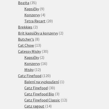
35
produktů
Bozita
35
produktů
9
Kapsičky
9
produktů
4
Konzervy
4
produkty
20
Tetra Recart
20
2
produktů
Brekkies
2
produkty
2
Brit kapsičky a konzervy
2
8
produkty
Butcher's
8
produktů
13
Cat Chow
13
produktů
30
Catessy Misky
30
2
produktů
Kapsičky
2
produkty
16
Konzervy
16
12
produktů
Misky
12
produktů
120
Catz Finefood
120
produktů
1
Balení na vyzkoušení
1
30
produkt
Catz Finefood
30
produktů
3
Catz Finefood Bio
3
produkty
12
Catz Finefood Classic
12
14
produktů
Catz ragout
14