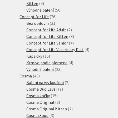
4
produktů
Kitten
4
produkty
50
Výhodná balení
50
76
produktů
Concept for Life
76
21
produktů
Bez obilovin
21
produktů
2
Concept for Life Adult
2
produkty
3
Concept for Life Kitten
3
4
produkty
Concept for Life Senior
4
produkty
4
Concept for Life Veterinary Diet
4
15
produkty
Kapsičky
15
produktů
4
Krmivo podle plemene
4
23
produkty
Výhodné balení
23
43
produktů
Cosma
43
produktů
2
Balení na vyzkoušení
2
1
produkty
Cosma Duo Layer
1
15
produkt
Cosma kočky
15
produktů
6
Cosma Original
6
produktů
2
Cosma Original Kitten
2
3
produkty
Cosma Soup
3