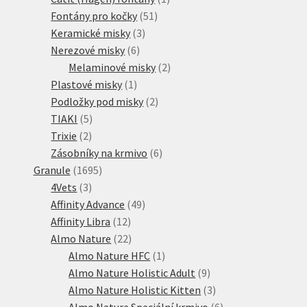
51
produkt
Fontány pro kočky
51
3
produktů
Keramické misky
3
6
produkty
Nerezové misky
6
produktů
2
Melaminové misky
2
1
produkty
Plastové misky
1
produkt
2
Podložky pod misky
2
5
produkty
TIAKI
5
2
produktů
Trixie
2
produkty
6
Zásobníky na krmivo
6
1695
produktů
Granule
1695
3
produktů
4Vets
3
produkty
49
Affinity Advance
49
12
produktů
Affinity Libra
12
produktů
22
Almo Nature
22
produktů
1
Almo Nature HFC
1
produkt
9
Almo Nature Holistic Adult
9
produktů
3
Almo Nature Holistic Kitten
3
produkty
6