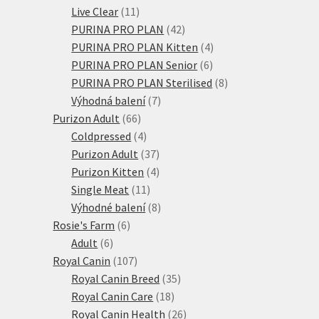
11
produktů
Live Clear
11
produktů
42
PURINA PRO PLAN
42
produktů
4
PURINA PRO PLAN Kitten
4
6
produkty
PURINA PRO PLAN Senior
6
produktů
8
PURINA PRO PLAN Sterilised
8
7
produktů
Výhodná balení
7
66
produktů
Purizon Adult
66
produktů
4
Coldpressed
4
produkty
37
Purizon Adult
37
produktů
4
Purizon Kitten
4
11
produkty
Single Meat
11
produktů
8
Výhodné balení
8
6
produktů
Rosie's Farm
6
6
produktů
Adult
6
produktů
107
Royal Canin
107
produktů
35
Royal Canin Breed
35
18
produktů
Royal Canin Care
18
produktů
26
Royal Canin Health
26