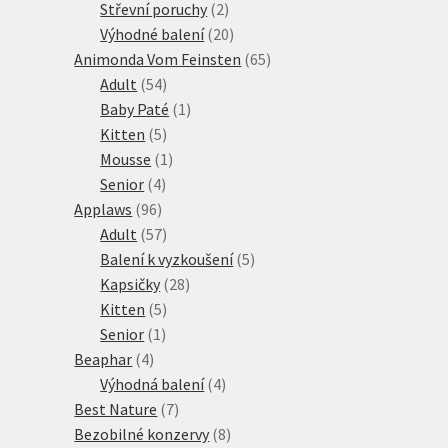
produktů
2
Střevní poruchy
2
produkty
20
Výhodné balení
20
produktů
65
Animonda Vom Feinsten
65
54
produktů
Adult
54
produktů
1
Baby Paté
1
5
produkt
Kitten
5
produktů
1
Mousse
1
4
produkt
Senior
4
96
produkty
Applaws
96
produktů
57
Adult
57
produktů
5
Balení k vyzkoušení
5
28
produktů
Kapsičky
28
5
produktů
Kitten
5
1
produktů
Senior
1
4
produkt
Beaphar
4
produkty
4
Výhodná balení
4
7
produkty
Best Nature
7
produktů
8
Bezobilné konzervy
8