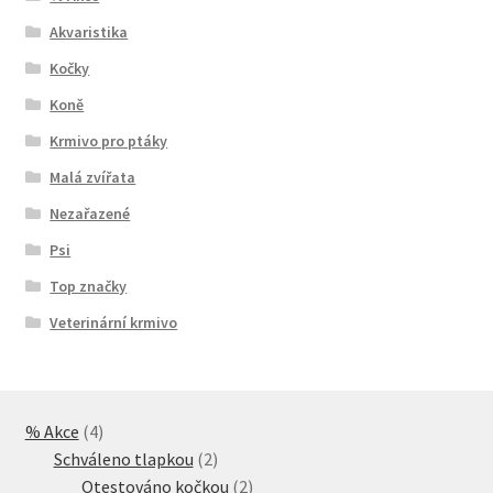
Veterinární dieta pro psy
Akvaristika
Kočky
Vodítka a obojky
Koně
Krmivo pro ptáky
Wolf of Wilderness
Malá zvířata
Nezařazené
Psi
Top značky
Veterinární krmivo
4
% Akce
4
produkty
2
Schváleno tlapkou
2
produkty
2
Otestováno kočkou
2