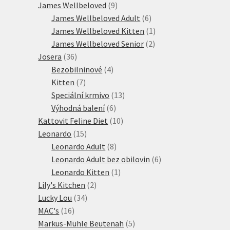
produktů
9
James Wellbeloved
9
produktů
6
James Wellbeloved Adult
6
produktů
1
James Wellbeloved Kitten
1
2
produkt
James Wellbeloved Senior
2
36
produkty
Josera
36
produktů
4
Bezobilninové
4
7
produkty
Kitten
7
produktů
13
Speciální krmivo
13
6
produktů
Výhodná balení
6
produktů
10
Kattovit Feline Diet
10
15
produktů
Leonardo
15
produktů
8
Leonardo Adult
8
produktů
6
Leonardo Adult bez obilovin
6
1
produktů
Leonardo Kitten
1
2
produkt
Lily's Kitchen
2
34
produkty
Lucky Lou
34
16
produktů
MAC's
16
produktů
5
Markus-Mühle Beutenah
5