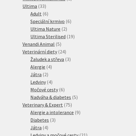
33
produkty
Ultima
33
produktů
6
Adult
6
produktů
6
Speciální krmivo
6
2
produktů
Ultima Nature
2
produkty
19
Ultima Sterilised
19
5
produktů
Venandi Animal
5
produktů
24
Veterinární diety
24
produktů
3
Žaludek a střeva
3
4
produkty
Alergie
4
2
produkty
Játra
2
produkty
4
Ledviny
4
produkty
6
Močové cesty
6
produktů
5
Nadváha & diabetes
5
75
produktů
Veterinary & Expert
75
produktů
9
Alergie a intolerance
9
3
produktů
Diabetes
3
4
produkty
Játra
4
produkty
21
Ledviny a močové cesty
21