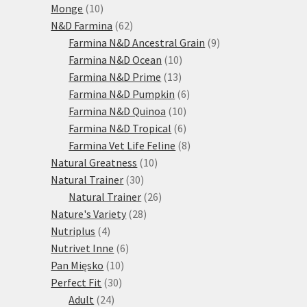
10
produktů
Monge
10
produktů
62
N&D Farmina
62
produktů
9
Farmina N&D Ancestral Grain
9
10
produktů
Farmina N&D Ocean
10
13
produktů
Farmina N&D Prime
13
produktů
6
Farmina N&D Pumpkin
6
10
produktů
Farmina N&D Quinoa
10
produktů
6
Farmina N&D Tropical
6
produktů
8
Farmina Vet Life Feline
8
10
produktů
Natural Greatness
10
30
produktů
Natural Trainer
30
produktů
26
Natural Trainer
26
28
produktů
Nature's Variety
28
4
produktů
Nutriplus
4
produkty
6
Nutrivet Inne
6
10
produktů
Pan Mięsko
10
30
produktů
Perfect Fit
30
24
produktů
Adult
24