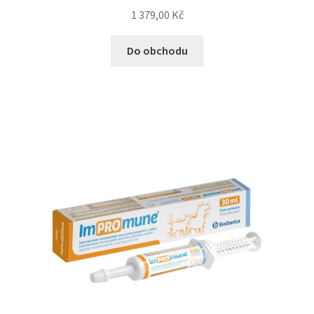
1 379,00
Kč
Bozita pro psy — Švédské krmivo s nordickou kvalitou
Do obchodu
Brit pro psy
Granule pro psy
Natural Trainer pro psy — Italské krmivo s
přírodními složkami
Happy Dog — Německá kvalita a přirozené složení
Hill’s pro psy
Hračky pro psy
Konzervy a kapsičky pro psy