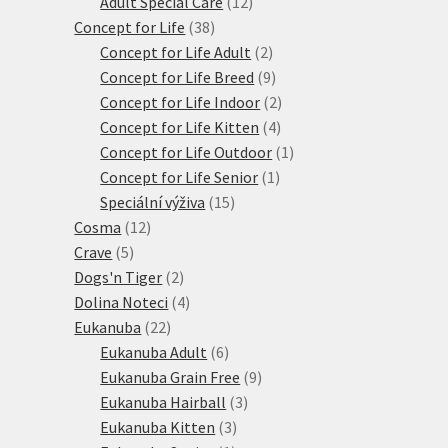
produktů
12
Adult Special Care
12
38
produktů
Concept for Life
38
produktů
2
Concept for Life Adult
2
produkty
9
Concept for Life Breed
9
produktů
2
Concept for Life Indoor
2
4
produkty
Concept for Life Kitten
4
produkty
1
Concept for Life Outdoor
1
1
produkt
Concept for Life Senior
1
15
produkt
Speciální výživa
15
12
produktů
Cosma
12
5
produktů
Crave
5
produktů
2
Dogs'n Tiger
2
produkty
4
Dolina Noteci
4
22
produkty
Eukanuba
22
produktů
6
Eukanuba Adult
6
produktů
9
Eukanuba Grain Free
9
3
produktů
Eukanuba Hairball
3
3
produkty
Eukanuba Kitten
3