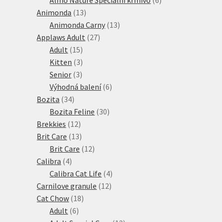
Almo Nature Speciální krmivo
6
13
produktů
Animonda
13
produktů
13
Animonda Carny
13
27
produktů
Applaws Adult
27
15
produktů
Adult
15
produktů
3
Kitten
3
3
produkty
Senior
3
produkty
6
Výhodná balení
6
34
produktů
Bozita
34
produktů
30
Bozita Feline
30
12
produktů
Brekkies
12
produktů
13
Brit Care
13
produktů
12
Brit Care
12
4
produktů
Calibra
4
produkty
4
Calibra Cat Life
4
12
produkty
Carnilove granule
12
18
produktů
Cat Chow
18
6
produktů
Adult
6