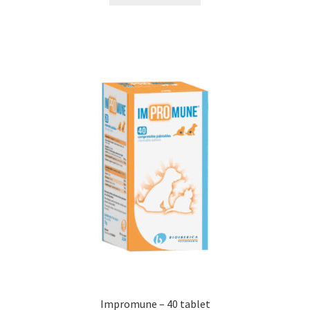
N&D Farmina pro kočky — Italské holistic krmivo
Odpočívadla pro kočky
Pamlsky pro kočky
Purizon pro kočky
Royal Canin pro kočky
Škrabadla pro kočky
Veterinární dieta pro kočky
Vše pro psy — Krmivo, doplňky, vybavení
Impromune – 40 tablet
Boudy a výběhy