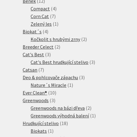
12
produkt
Benek
12
produktů
4
Compact
4
7
produkty
Corn Cat
7
produktů
1
Zelený les
1
4
produkt
Biokat´s
4
produkty
2
Kočkolit s hrubými zrny
2
2
produkty
Breeder Celect
2
3
produkty
Cat's Best
3
produkty
3
Cat's Best hrudkující stelivo
3
7
produkty
Catsan
7
produktů
3
Deo & pohlcovače zápachu
3
1
produkty
Nature´s Miracle
1
10
produkt
Ever Clean®
10
3
produktů
Greenwoods
3
produkty
2
Greenwoods na bázi dřeva
2
produkty
1
Greenwoods výhodná balení
1
18
produkt
Hrudkující stelivo
18
1
produktů
Biokats
1