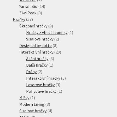
produkty
14
Yarrah Bio
14
3
produktů
Ziwi Peak
3
57
produkty
Hračky
57
produktů
3
Škrabací hračky
3
produkty
1
Hračky z vlnité lepenky
1
2
produkt
Sisalové hračky
2
8
produkty
Designed by Lotte
8
produktů
20
Interaktivní hračky
20
3
produktů
Akční hračky
3
1
produkty
Další hračky
1
2
produkt
Dráhy
2
produkty
5
Interaktivní hračky
5
3
produktů
Laserové hračky
3
produkty
1
Pohyblivé hračky
1
1
produkt
Míčky
1
produkt
3
Modern Living
3
produkty
4
Sisalové hračky
4