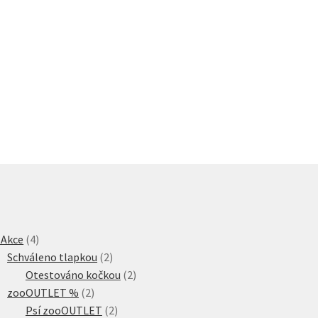
4
 Akce
4
produkty
2
Schváleno tlapkou
2
produkty
2
Otestováno kočkou
2
2
produkty
zooOUTLET %
2
produkty
2
Psí zooOUTLET
2