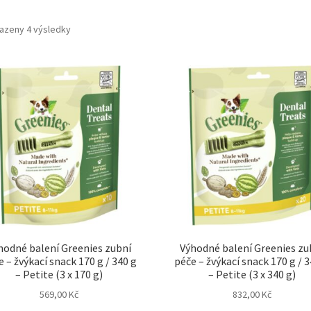
azeny 4 výsledky
hodné balení Greenies zubní
Výhodné balení Greenies zu
 – žvýkací snack 170 g / 340 g
péče – žvýkací snack 170 g / 3
– Petite (3 x 170 g)
– Petite (3 x 340 g)
569,00
Kč
832,00
Kč