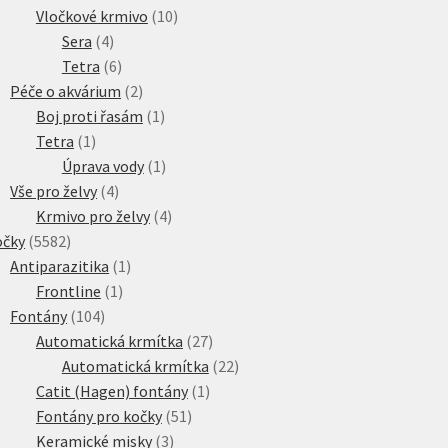
10
produkt
Vločkové krmivo
10
4
produktů
Sera
4
produkty
6
Tetra
6
produktů
2
Péče o akvárium
2
produkty
1
Boj proti řasám
1
1
produkt
Tetra
1
produkt
1
Úprava vody
1
4
produkt
Vše pro želvy
4
produkty
4
Krmivo pro želvy
4
5582
produkty
očky
5582
produktů
1
Antiparazitika
1
1
produkt
Frontline
1
104
produkt
Fontány
104
produktů
27
Automatická krmítka
27
produktů
22
Automatická krmítka
22
1
produktů
Catit (Hagen) fontány
1
51
produkt
Fontány pro kočky
51
3
produktů
Keramické misky
3