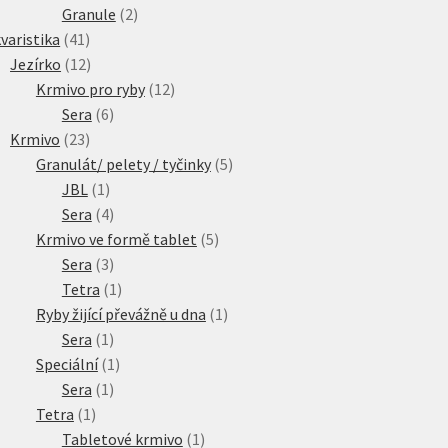
2
produkty
Granule
2
41
produkty
varistika
41
produktů
12
Jezírko
12
produktů
12
Krmivo pro ryby
12
6
produktů
Sera
6
23
produktů
Krmivo
23
produktů
5
Granulát/ pelety / tyčinky
5
1
produktů
JBL
1
produkt
4
Sera
4
produkty
5
Krmivo ve formě tablet
5
3
produktů
Sera
3
produkty
1
Tetra
1
produkt
1
Ryby žijící převážně u dna
1
1
produkt
Sera
1
produkt
1
Speciální
1
1
produkt
Sera
1
1
produkt
Tetra
1
produkt
1
Tabletové krmivo
1