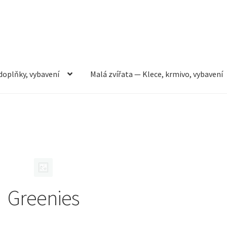
doplňky, vybavení
Malá zvířata — Klece, krmivo, vybavení
rmivo, vybavení
Můj účet
Obchod
Pokladna
Vše pro kočky
Greenies