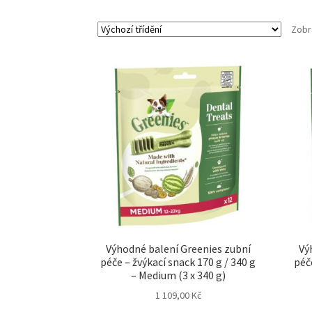
Zobr
Výhodné balení Greenies zubní
Vý
péče – žvýkací snack 170 g / 340 g
péče
– Medium (3 x 340 g)
1 109,00
Kč