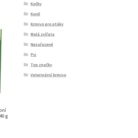
Kočky
Koně
Krmivo pro ptáky
Malá zvířata
Nezařazené
Psi
Top značky
Veterinární krmivo
bní
40 g