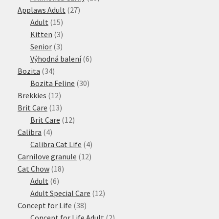
27
produktů
Applaws Adult
27
15
produktů
Adult
15
produktů
3
Kitten
3
3
produkty
Senior
3
produkty
6
Výhodná balení
6
34
produktů
Bozita
34
produktů
30
Bozita Feline
30
12
produktů
Brekkies
12
produktů
13
Brit Care
13
produktů
12
Brit Care
12
4
produktů
Calibra
4
produkty
4
Calibra Cat Life
4
12
produkty
Carnilove granule
12
18
produktů
Cat Chow
18
6
produktů
Adult
6
produktů
12
Adult Special Care
12
38
produktů
Concept for Life
38
produktů
2
Concept for Life Adult
2