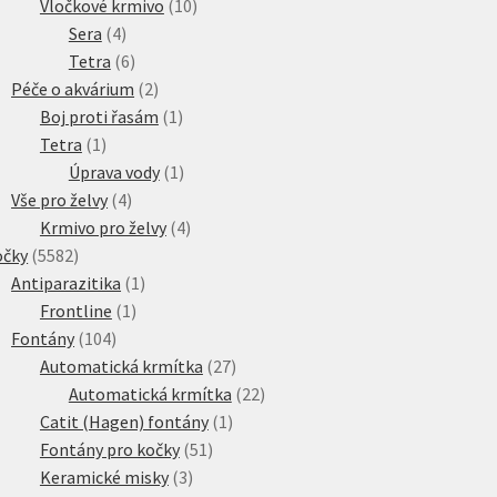
10
produkt
Vločkové krmivo
10
4
produktů
Sera
4
produkty
6
Tetra
6
produktů
2
Péče o akvárium
2
produkty
1
Boj proti řasám
1
1
produkt
Tetra
1
produkt
1
Úprava vody
1
4
produkt
Vše pro želvy
4
produkty
4
Krmivo pro želvy
4
5582
produkty
očky
5582
produktů
1
Antiparazitika
1
1
produkt
Frontline
1
104
produkt
Fontány
104
produktů
27
Automatická krmítka
27
produktů
22
Automatická krmítka
22
1
produktů
Catit (Hagen) fontány
1
51
produkt
Fontány pro kočky
51
3
produktů
Keramické misky
3