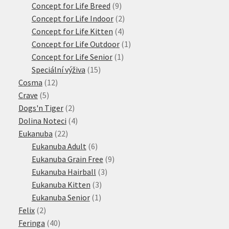
produkty
9
Concept for Life Breed
9
produktů
2
Concept for Life Indoor
2
4
produkty
Concept for Life Kitten
4
produkty
1
Concept for Life Outdoor
1
1
produkt
Concept for Life Senior
1
15
produkt
Speciální výživa
15
12
produktů
Cosma
12
5
produktů
Crave
5
produktů
2
Dogs'n Tiger
2
produkty
4
Dolina Noteci
4
22
produkty
Eukanuba
22
produktů
6
Eukanuba Adult
6
produktů
9
Eukanuba Grain Free
9
3
produktů
Eukanuba Hairball
3
3
produkty
Eukanuba Kitten
3
1
produkty
Eukanuba Senior
1
2
produkt
Felix
2
produkty
40
Feringa
40