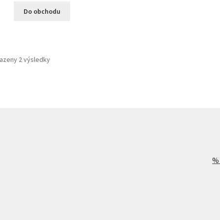
Do obchodu
azeny 2 výsledky
%