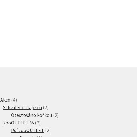
4
 Akce
4
produkty
2
Schváleno tlapkou
2
produkty
2
Otestováno kočkou
2
2
produkty
zooOUTLET %
2
produkty
2
Psí zooOUTLET
2