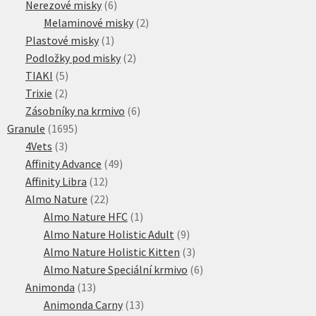
6
produkty
Nerezové misky
6
produktů
2
Melaminové misky
2
1
produkty
Plastové misky
1
produkt
2
Podložky pod misky
2
5
produkty
TIAKI
5
2
produktů
Trixie
2
produkty
6
Zásobníky na krmivo
6
1695
produktů
Granule
1695
3
produktů
4Vets
3
produkty
49
Affinity Advance
49
12
produktů
Affinity Libra
12
produktů
22
Almo Nature
22
produktů
1
Almo Nature HFC
1
produkt
9
Almo Nature Holistic Adult
9
produktů
3
Almo Nature Holistic Kitten
3
produkty
6
Almo Nature Speciální krmivo
6
13
produktů
Animonda
13
produktů
13
Animonda Carny
13