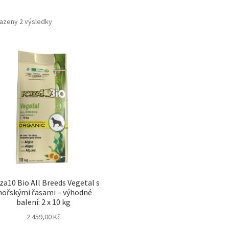
azeny 2 výsledky
za10 Bio All Breeds Vegetal s
ořskými řasami – výhodné
balení: 2 x 10 kg
2 459,00
Kč