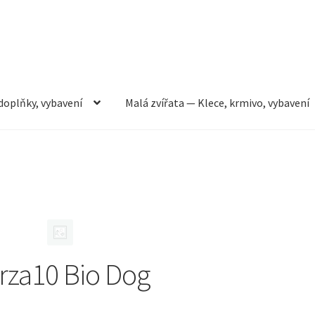
doplňky, vybavení
Malá zvířata — Klece, krmivo, vybavení
rmivo, vybavení
Můj účet
Obchod
Pokladna
Vše pro kočky
rza10 Bio Dog