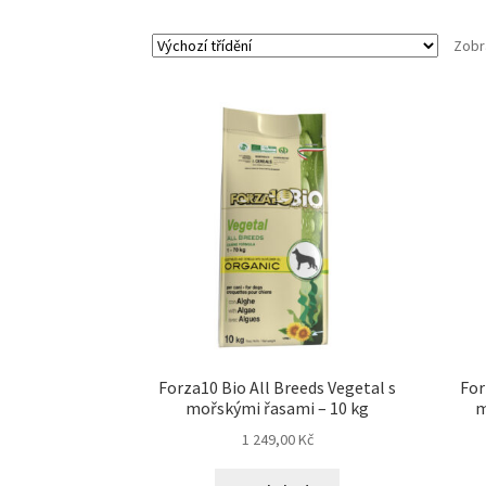
Zobr
Forza10 Bio All Breeds Vegetal s
For
mořskými řasami – 10 kg
m
1 249,00
Kč