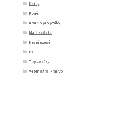
Kočky
Koně
Krmivo pro ptáky
Malá zvířata
Nezařazené
Psi
Top značky
Veterinární krmivo