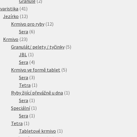
2
produkty
Granule
2
41
produkty
varistika
41
produktů
12
Jezírko
12
produktů
12
Krmivo pro ryby
12
6
produktů
Sera
6
23
produktů
Krmivo
23
produktů
5
Granulát/ pelety / tyčinky
5
1
produktů
JBL
1
produkt
4
Sera
4
produkty
5
Krmivo ve formě tablet
5
3
produktů
Sera
3
produkty
1
Tetra
1
produkt
1
Ryby žijící převážně u dna
1
1
produkt
Sera
1
produkt
1
Speciální
1
1
produkt
Sera
1
1
produkt
Tetra
1
produkt
1
Tabletové krmivo
1