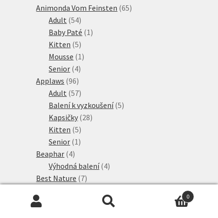
produktů
65
Animonda Vom Feinsten
65
54
produktů
Adult
54
produktů
1
Baby Paté
1
5
produkt
Kitten
5
produktů
1
Mousse
1
4
produkt
Senior
4
96
produkty
Applaws
96
produktů
57
Adult
57
produktů
5
Balení k vyzkoušení
5
28
produktů
Kapsičky
28
5
produktů
Kitten
5
1
produktů
Senior
1
4
produkt
Beaphar
4
produkty
4
Výhodná balení
4
7
produkty
Best Nature
7
produktů
8
Bezobilné konzervy
8
0
35
produktů
Bozita
35
Hledat:
Hledat
produktů
9
Kapsičky
9