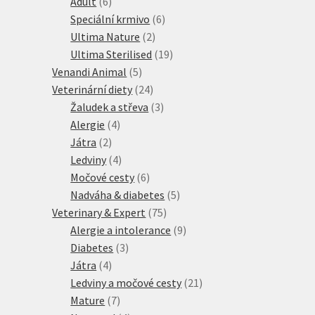
produktů
6
Adult
6
produktů
6
Speciální krmivo
6
2
produktů
Ultima Nature
2
produkty
19
Ultima Sterilised
19
5
produktů
Venandi Animal
5
produktů
24
Veterinární diety
24
produktů
3
Žaludek a střeva
3
4
produkty
Alergie
4
2
produkty
Játra
2
produkty
4
Ledviny
4
produkty
6
Močové cesty
6
produktů
5
Nadváha & diabetes
5
75
produktů
Veterinary & Expert
75
produktů
9
Alergie a intolerance
9
3
produktů
Diabetes
3
4
produkty
Játra
4
produkty
21
Ledviny a močové cesty
21
7
produktů
Mature
7