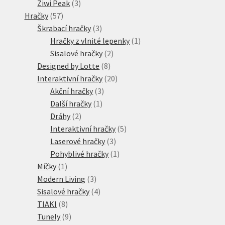
3
produktů
Ziwi Peak
3
57
produkty
Hračky
57
produktů
3
Škrabací hračky
3
produkty
1
Hračky z vlnité lepenky
1
2
produkt
Sisalové hračky
2
8
produkty
Designed by Lotte
8
produktů
20
Interaktivní hračky
20
3
produktů
Akční hračky
3
1
produkty
Další hračky
1
2
produkt
Dráhy
2
produkty
5
Interaktivní hračky
5
3
produktů
Laserové hračky
3
produkty
1
Pohyblivé hračky
1
1
produkt
Míčky
1
produkt
3
Modern Living
3
produkty
4
Sisalové hračky
4
8
produkty
TIAKI
8
produktů
9
Tunely
9