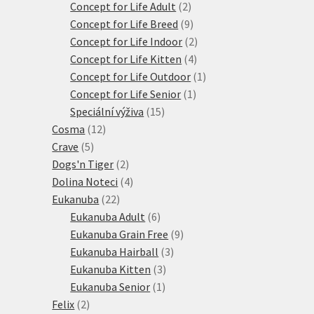
produktů
2
Concept for Life Adult
2
produkty
9
Concept for Life Breed
9
produktů
2
Concept for Life Indoor
2
4
produkty
Concept for Life Kitten
4
produkty
1
Concept for Life Outdoor
1
1
produkt
Concept for Life Senior
1
15
produkt
Speciální výživa
15
12
produktů
Cosma
12
5
produktů
Crave
5
produktů
2
Dogs'n Tiger
2
produkty
4
Dolina Noteci
4
22
produkty
Eukanuba
22
produktů
6
Eukanuba Adult
6
produktů
9
Eukanuba Grain Free
9
3
produktů
Eukanuba Hairball
3
3
produkty
Eukanuba Kitten
3
1
produkty
Eukanuba Senior
1
2
produkt
Felix
2