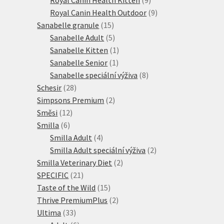
produktů
9
Royal Canin Health Outdoor
9
15
produktů
Sanabelle granule
15
produktů
5
Sanabelle Adult
5
produktů
1
Sanabelle Kitten
1
1
produkt
Sanabelle Senior
1
produkt
8
Sanabelle speciální výživa
8
28
produktů
Schesir
28
produktů
2
Simpsons Premium
2
12
produkty
Směsi
12
6
produktů
Smilla
6
produktů
4
Smilla Adult
4
produkty
2
Smilla Adult speciální výživa
2
2
produkty
Smilla Veterinary Diet
2
21
produkty
SPECIFIC
21
produktů
15
Taste of the Wild
15
produktů
2
Thrive PremiumPlus
2
33
produkty
Ultima
33