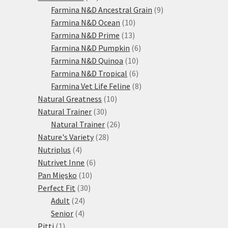
produktů
9
Farmina N&D Ancestral Grain
9
10
produktů
Farmina N&D Ocean
10
13
produktů
Farmina N&D Prime
13
produktů
6
Farmina N&D Pumpkin
6
10
produktů
Farmina N&D Quinoa
10
produktů
6
Farmina N&D Tropical
6
produktů
8
Farmina Vet Life Feline
8
10
produktů
Natural Greatness
10
30
produktů
Natural Trainer
30
produktů
26
Natural Trainer
26
28
produktů
Nature's Variety
28
4
produktů
Nutriplus
4
produkty
6
Nutrivet Inne
6
10
produktů
Pan Mięsko
10
30
produktů
Perfect Fit
30
24
produktů
Adult
24
4
produktů
Senior
4
1
produkty
Pitti
1