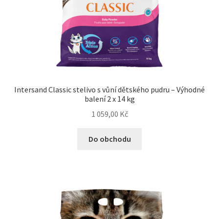
Veterinární dieta pro psy
Vodítka a obojky
Wolf of Wilderness
Intersand Classic stelivo s vůní dětského pudru – Výhodné
balení 2 x 14 kg
1 059,00
Kč
Do obchodu