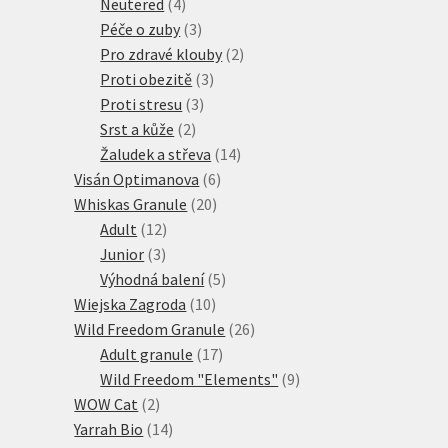
produktů
4
Neutered
4
produkty
3
Péče o zuby
3
produkty
2
Pro zdravé klouby
2
3
produkty
Proti obezitě
3
3
produkty
Proti stresu
3
2
produkty
Srst a kůže
2
produkty
14
Žaludek a střeva
14
6
produktů
Visán Optimanova
6
20
produktů
Whiskas Granule
20
12
produktů
Adult
12
3
produktů
Junior
3
produkty
5
Výhodná balení
5
10
produktů
Wiejska Zagroda
10
produktů
26
Wild Freedom Granule
26
17
produktů
Adult granule
17
produktů
9
Wild Freedom "Elements"
9
2
produktů
WOW Cat
2
produkty
14
Yarrah Bio
14