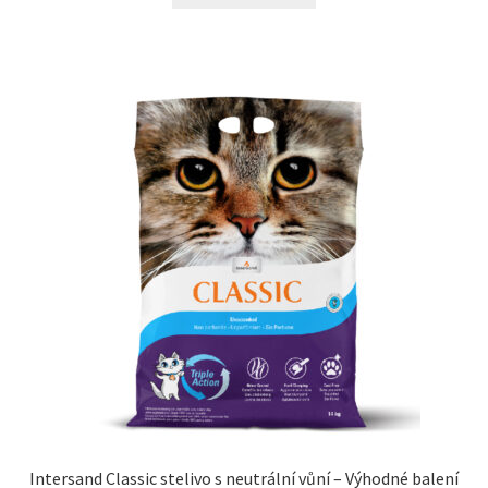
N&D Farmina pro kočky — Italské holistic krmivo
Odpočívadla pro kočky
Pamlsky pro kočky
Purizon pro kočky
Royal Canin pro kočky
Škrabadla pro kočky
Veterinární dieta pro kočky
Vše pro psy — Krmivo, doplňky, vybavení
Intersand Classic stelivo s neutrální vůní – Výhodné balení
Boudy a výběhy