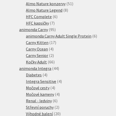
produktů
51
Almo Nature konzervy
51
8
produktů
Almo Nature Legend
8
6
produktů
HFC Complete
6
7
produktů
HFC kapsičky
7
produktů
95
animonda Carny
95
produktů
6
animonda Carny Adult Single Protein
6
17
produktů
Carny Kitten
17
4
produktů
Carny Ocean
4
produkty
2
Carny Senior
2
produkty
66
Kočky Adult
66
produktů
44
animonda Integra
44
4
produktů
Diabetes
4
produkty
4
Integra Sensitive
4
4
produkty
Močové cesty
4
produkty
4
Močové kameny
4
6
produkty
Renal - ledviny
6
produktů
2
Střevní poruchy
2
produkty
20
Výhodné balení
20