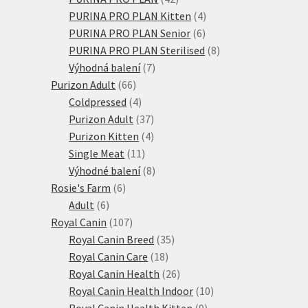
produktů
4
PURINA PRO PLAN Kitten
4
6
produkty
PURINA PRO PLAN Senior
6
produktů
8
PURINA PRO PLAN Sterilised
8
7
produktů
Výhodná balení
7
66
produktů
Purizon Adult
66
produktů
4
Coldpressed
4
produkty
37
Purizon Adult
37
produktů
4
Purizon Kitten
4
11
produkty
Single Meat
11
produktů
8
Výhodné balení
8
6
produktů
Rosie's Farm
6
6
produktů
Adult
6
produktů
107
Royal Canin
107
produktů
35
Royal Canin Breed
35
18
produktů
Royal Canin Care
18
produktů
26
Royal Canin Health
26
produktů
10
Royal Canin Health Indoor
10
9
produktů
Royal Canin Health Kitten
9