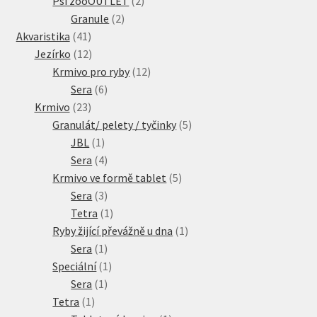
Psí zooOUTLET
2
2
produkty
Granule
2
41
produkty
Akvaristika
41
produktů
12
Jezírko
12
produktů
12
Krmivo pro ryby
12
6
produktů
Sera
6
23
produktů
Krmivo
23
produktů
5
Granulát/ pelety / tyčinky
5
1
produktů
JBL
1
produkt
4
Sera
4
produkty
5
Krmivo ve formě tablet
5
3
produktů
Sera
3
produkty
1
Tetra
1
produkt
1
Ryby žijící převážně u dna
1
1
produkt
Sera
1
produkt
1
Speciální
1
1
produkt
Sera
1
1
produkt
Tetra
1