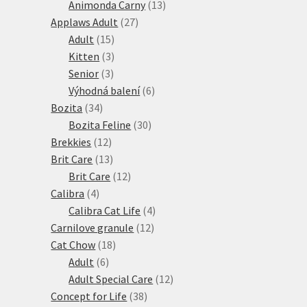
produktů
13
Animonda Carny
13
27
produktů
Applaws Adult
27
15
produktů
Adult
15
produktů
3
Kitten
3
3
produkty
Senior
3
produkty
6
Výhodná balení
6
34
produktů
Bozita
34
produktů
30
Bozita Feline
30
12
produktů
Brekkies
12
produktů
13
Brit Care
13
produktů
12
Brit Care
12
4
produktů
Calibra
4
produkty
4
Calibra Cat Life
4
12
produkty
Carnilove granule
12
18
produktů
Cat Chow
18
6
produktů
Adult
6
produktů
12
Adult Special Care
12
38
produktů
Concept for Life
38