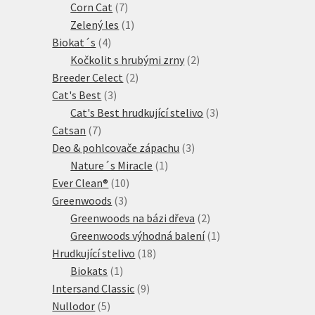
7
produkty
Corn Cat
7
produktů
1
Zelený les
1
4
produkt
Biokat´s
4
produkty
2
Kočkolit s hrubými zrny
2
2
produkty
Breeder Celect
2
3
produkty
Cat's Best
3
produkty
3
Cat's Best hrudkující stelivo
3
7
produkty
Catsan
7
produktů
3
Deo & pohlcovače zápachu
3
1
produkty
Nature´s Miracle
1
10
produkt
Ever Clean®
10
3
produktů
Greenwoods
3
produkty
2
Greenwoods na bázi dřeva
2
produkty
1
Greenwoods výhodná balení
1
18
produkt
Hrudkující stelivo
18
1
produktů
Biokats
1
produkt
9
Intersand Classic
9
5
produktů
Nullodor
5