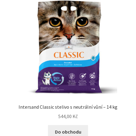
Concept for Life pro kočky — Krmivo pro každou životní
fázi
Feringa pro kočky — Lisované za studena a přírodní
Fontány pro kočky
Granule pro kočky
Hill’s pro kočky — Veterinární a prémiová výživa
Kočičí toalety
Intersand Classic stelivo s neutrální vůní – 14 kg
Kočkolit
544,00
Kč
Konzervy a kapsičky pro kočky
Do obchodu