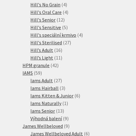
produktů
4
Hill's No Grain
4
produkty
4
Hill's Oral Care
4
12
produkty
Hill's Senior
12
produktů
5
Hill's Sensitive
5
produktů
4
Hill's speciální krmivo
4
27
produkty
Hill's Sterilised
27
16
produktů
Hill’s Adult
16
produktů
11
Hill’s Light
11
42
produktů
HPM granule
42
59
produktů
IAMS
59
produktů
27
Iams Adult
27
produktů
3
Iams Hairball
3
produkty
6
Iams Kitten & Junior
6
1
produktů
Iams Naturally
1
13
produkt
Iams Senior
13
produktů
9
Výhodná balení
9
produktů
9
James Wellbeloved
9
produktů
6
James Wellbeloved Adult
6