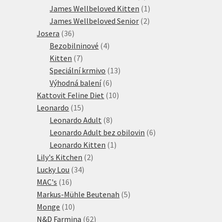
produktů
1
James Wellbeloved Kitten
1
2
produkt
James Wellbeloved Senior
2
36
produkty
Josera
36
produktů
4
Bezobilninové
4
7
produkty
Kitten
7
produktů
13
Speciální krmivo
13
6
produktů
Výhodná balení
6
produktů
10
Kattovit Feline Diet
10
15
produktů
Leonardo
15
produktů
8
Leonardo Adult
8
produktů
6
Leonardo Adult bez obilovin
6
1
produktů
Leonardo Kitten
1
2
produkt
Lily's Kitchen
2
34
produkty
Lucky Lou
34
16
produktů
MAC's
16
produktů
5
Markus-Mühle Beutenah
5
10
produktů
Monge
10
produktů
62
N&D Farmina
62