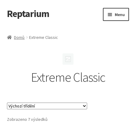
Reptarium
Přeskočit
Přejít
Menu
na
k
navigaci
obsahu
Úvodní stránka
webu
Domů
Extreme Classic
Košík
Malá zvířata — Klece, krmivo, vybavení
Extreme Classic
Můj účet
Obchod
Pokladna
Zobrazeno 7 výsledků
Vše pro kočky