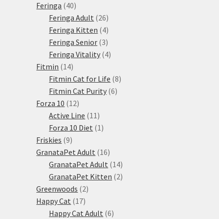
produkty
40
Feringa
40
produktů
26
Feringa Adult
26
produktů
4
Feringa Kitten
4
3
produkty
Feringa Senior
3
produkty
4
Feringa Vitality
4
14
produkty
Fitmin
14
produktů
8
Fitmin Cat for Life
8
6
produktů
Fitmin Cat Purity
6
12
produktů
Forza 10
12
produktů
11
Active Line
11
produktů
1
Forza 10 Diet
1
9
produkt
Friskies
9
produktů
16
GranataPet Adult
16
produktů
14
GranataPet Adult
14
produktů
2
GranataPet Kitten
2
2
produkty
Greenwoods
2
17
produkty
Happy Cat
17
produktů
6
Happy Cat Adult
6