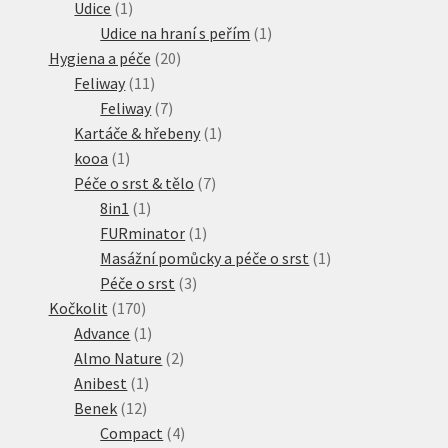
1
produktů
Udice
1
produkt
1
Udice na hraní s peřím
1
20
produkt
Hygiena a péče
20
11
produktů
Feliway
11
produktů
7
Feliway
7
produktů
1
Kartáče & hřebeny
1
1
produkt
kooa
1
produkt
7
Péče o srst & tělo
7
1
produktů
8in1
1
produkt
1
FURminator
1
produkt
1
Masážní pomůcky a péče o srst
1
3
produkt
Péče o srst
3
170
produkty
Kočkolit
170
produktů
1
Advance
1
produkt
2
Almo Nature
2
1
produkty
Anibest
1
12
produkt
Benek
12
produktů
4
Compact
4