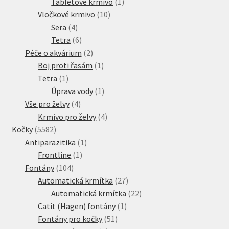
produkt
1
Tabletové krmivo
1
10
produkt
Vločkové krmivo
10
4
produktů
Sera
4
produkty
6
Tetra
6
produktů
2
Péče o akvárium
2
produkty
1
Boj proti řasám
1
1
produkt
Tetra
1
produkt
1
Úprava vody
1
4
produkt
Vše pro želvy
4
produkty
4
Krmivo pro želvy
4
5582
produkty
Kočky
5582
produktů
1
Antiparazitika
1
1
produkt
Frontline
1
104
produkt
Fontány
104
produktů
27
Automatická krmítka
27
produktů
22
Automatická krmítka
22
1
produktů
Catit (Hagen) fontány
1
51
produkt
Fontány pro kočky
51