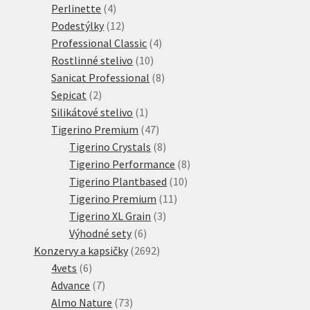
produktů
4
Perlinette
4
produkty
12
Podestýlky
12
produktů
4
Professional Classic
4
10
produkty
Rostlinné stelivo
10
produktů
8
Sanicat Professional
8
2
produktů
Sepicat
2
produkty
1
Silikátové stelivo
1
produkt
47
Tigerino Premium
47
produktů
8
Tigerino Crystals
8
produktů
8
Tigerino Performance
8
10
produktů
Tigerino Plantbased
10
11
produktů
Tigerino Premium
11
3
produktů
Tigerino XL Grain
3
6
produkty
Výhodné sety
6
produktů
2692
Konzervy a kapsičky
2692
6
produktů
4vets
6
produktů
7
Advance
7
produktů
73
Almo Nature
73