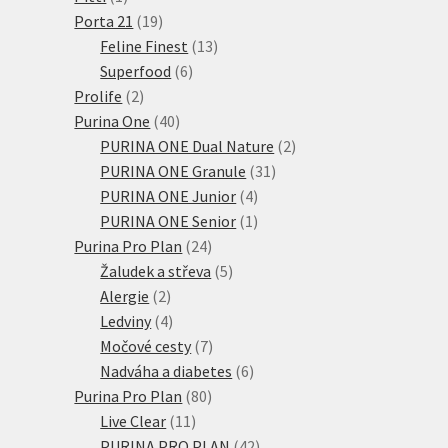
produkt
19
Porta 21
19
produktů
13
Feline Finest
13
6
produktů
Superfood
6
2
produktů
Prolife
2
produkty
40
Purina One
40
produktů
2
PURINA ONE Dual Nature
2
31
produkty
PURINA ONE Granule
31
4
produktů
PURINA ONE Junior
4
produkty
1
PURINA ONE Senior
1
24
produkt
Purina Pro Plan
24
produktů
5
Žaludek a střeva
5
2
produktů
Alergie
2
produkty
4
Ledviny
4
produkty
7
Močové cesty
7
produktů
6
Nadváha a diabetes
6
80
produktů
Purina Pro Plan
80
11
produktů
Live Clear
11
produktů
42
PURINA PRO PLAN
42