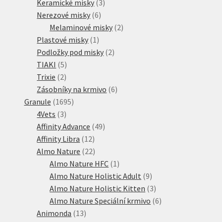
3
produktů
Keramické misky
3
6
produkty
Nerezové misky
6
produktů
2
Melaminové misky
2
1
produkty
Plastové misky
1
produkt
2
Podložky pod misky
2
5
produkty
TIAKI
5
2
produktů
Trixie
2
produkty
6
Zásobníky na krmivo
6
1695
produktů
Granule
1695
3
produktů
4Vets
3
produkty
49
Affinity Advance
49
12
produktů
Affinity Libra
12
produktů
22
Almo Nature
22
produktů
1
Almo Nature HFC
1
produkt
9
Almo Nature Holistic Adult
9
produktů
3
Almo Nature Holistic Kitten
3
produkty
6
Almo Nature Speciální krmivo
6
13
produktů
Animonda
13