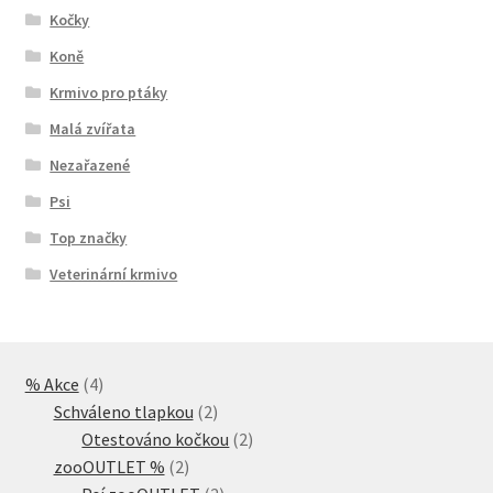
Kočky
Koně
Krmivo pro ptáky
Malá zvířata
Nezařazené
Psi
Top značky
Veterinární krmivo
4
% Akce
4
produkty
2
Schváleno tlapkou
2
produkty
2
Otestováno kočkou
2
2
produkty
zooOUTLET %
2
produkty
2