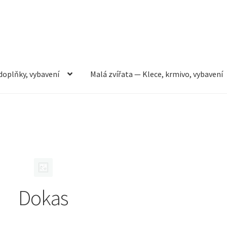
doplňky, vybavení
Malá zvířata — Klece, krmivo, vybavení
rmivo, vybavení
Můj účet
Obchod
Pokladna
Vše pro kočky
Dokas