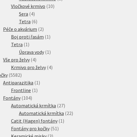
10
produkt
Vločkové krmivo
10
4
produktů
Sera
4
produkty
6
Tetra
6
produktů
2
Péče o akvárium
2
produkty
1
Boj proti řasám
1
1
produkt
Tetra
1
produkt
1
Úprava vody
1
4
produkt
Vše pro želvy
4
produkty
4
Krmivo pro želvy
4
5582
produkty
očky
5582
produktů
1
Antiparazitika
1
1
produkt
Frontline
1
104
produkt
Fontány
104
produktů
27
Automatická krmítka
27
produktů
22
Automatická krmítka
22
1
produktů
Catit (Hagen) fontány
1
51
produkt
Fontány pro kočky
51
3
produktů
Keramické misky
3