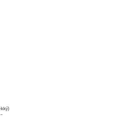
kký)
 –