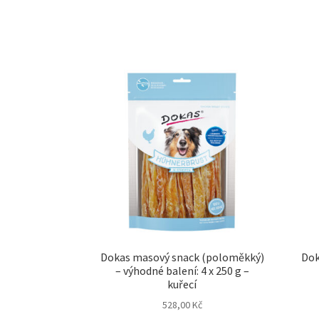
Dokas masový snack (poloměkký)
Dok
– výhodné balení: 4 x 250 g –
kuřecí
528,00
Kč