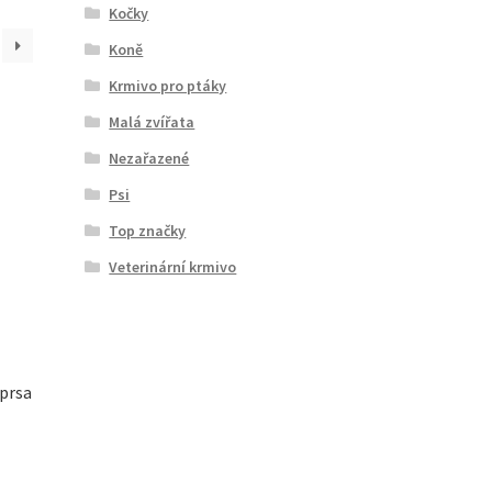
Kočky
Koně
Krmivo pro ptáky
Malá zvířata
Nezařazené
Psi
Top značky
Veterinární krmivo
 prsa