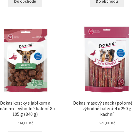
Do obchodu
Do obchodu
Dokas kostky s jablkem a
Dokas masový snack (polomě
nánem – výhodné balení: 8 x
– výhodné balení: 4 x 250 g
105 g (840 g)
kachní
734,00
Kč
521,00
Kč