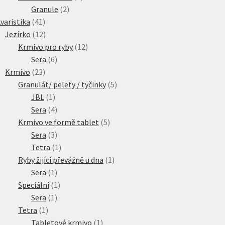
2
produkty
Granule
2
41
produkty
varistika
41
produktů
12
Jezírko
12
produktů
12
Krmivo pro ryby
12
6
produktů
Sera
6
23
produktů
Krmivo
23
produktů
5
Granulát/ pelety / tyčinky
5
1
produktů
JBL
1
produkt
4
Sera
4
produkty
5
Krmivo ve formě tablet
5
3
produktů
Sera
3
produkty
1
Tetra
1
produkt
1
Ryby žijící převážně u dna
1
1
produkt
Sera
1
produkt
1
Speciální
1
1
produkt
Sera
1
1
produkt
Tetra
1
produkt
1
Tabletové krmivo
1