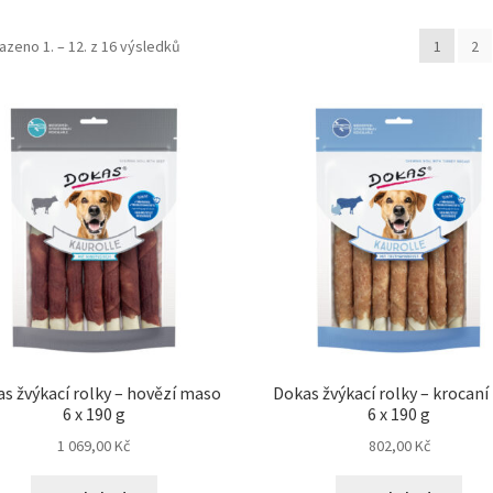
azeno 1. – 12. z 16 výsledků
1
2
s žvýkací rolky – hovězí maso
Dokas žvýkací rolky – krocaní
6 x 190 g
6 x 190 g
1 069,00
Kč
802,00
Kč