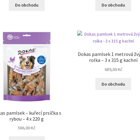
Do obchodu
Do obchodu
Dokas pamlsek 1 metrová žvý
rolka – 3 x 315 g kachní
689,00
Kč
Do obchodu
as pamlsek – kuřecí prsíčka s
rybou – 4 x 220 g
566,00
Kč