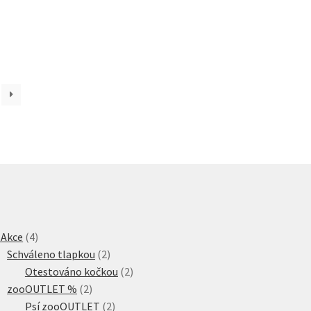
4
 Akce
4
produkty
2
Schváleno tlapkou
2
produkty
2
Otestováno kočkou
2
2
produkty
zooOUTLET %
2
produkty
2
Psí zooOUTLET
2