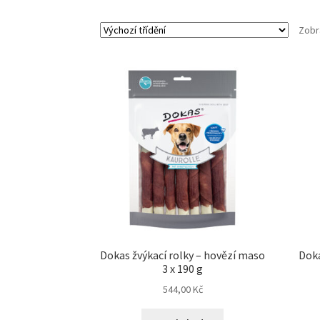
Zobr
Dokas žvýkací rolky – hovězí maso
Doka
3 x 190 g
544,00
Kč