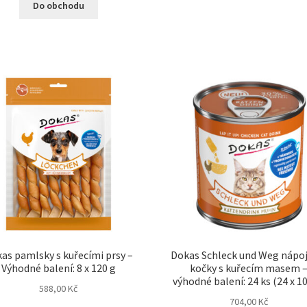
Do obchodu
as pamlsky s kuřecími prsy –
Dokas Schleck und Weg nápoj
Výhodné balení: 8 x 120 g
kočky s kuřecím masem 
výhodné balení: 24 ks (24 x 10
588,00
Kč
704,00
Kč