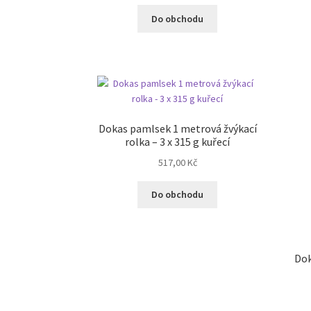
Do obchodu
Dokas pamlsek 1 metrová žvýkací
rolka – 3 x 315 g kuřecí
517,00
Kč
Do obchodu
Dok