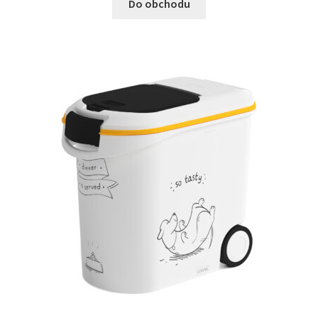
Do obchodu
N&D Farmina pro kočky — Italské holistic krmivo
Odpočívadla pro kočky
Pamlsky pro kočky
Purizon pro kočky
Royal Canin pro kočky
Škrabadla pro kočky
Veterinární dieta pro kočky
Vše pro psy — Krmivo, doplňky, vybavení
Boudy a výběhy