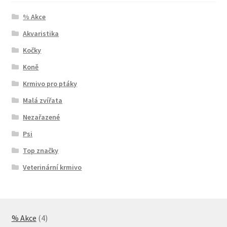
% Akce
Akvaristika
Kočky
Koně
Krmivo pro ptáky
Malá zvířata
Nezařazené
Psi
Top značky
Veterinární krmivo
4
% Akce
4