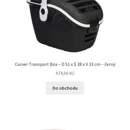
Veterinární dieta pro psy
Vodítka a obojky
Wolf of Wilderness
Curver Transport Box – D 51 x Š 38 x V 33 cm – černý
974,00
Kč
Do obchodu