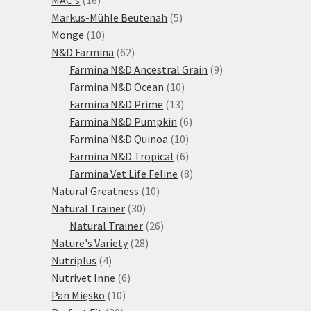
produktů
5
Markus-Mühle Beutenah
5
10
produktů
Monge
10
produktů
62
N&D Farmina
62
produktů
9
Farmina N&D Ancestral Grain
9
10
produktů
Farmina N&D Ocean
10
13
produktů
Farmina N&D Prime
13
produktů
6
Farmina N&D Pumpkin
6
10
produktů
Farmina N&D Quinoa
10
produktů
6
Farmina N&D Tropical
6
produktů
8
Farmina Vet Life Feline
8
10
produktů
Natural Greatness
10
30
produktů
Natural Trainer
30
produktů
26
Natural Trainer
26
28
produktů
Nature's Variety
28
4
produktů
Nutriplus
4
produkty
6
Nutrivet Inne
6
10
produktů
Pan Mięsko
10