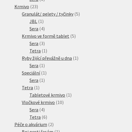
23
produktů
Krmivo
23
produktů
5
Granulát/ pelety / tyčinky
5
1
produktů
JBL
1
produkt
4
Sera
4
produkty
5
Krmivo ve formě tablet
5
3
produktů
Sera
3
produkty
1
Tetra
1
produkt
1
Ryby žijící převážně u dna
1
1
produkt
Sera
1
produkt
1
Speciální
1
1
produkt
Sera
1
1
produkt
Tetra
1
produkt
1
Tabletové krmivo
1
10
produkt
Vločkové krmivo
10
4
produktů
Sera
4
produkty
6
Tetra
6
produktů
2
Péče o akvárium
2
produkty
1
Boj proti řasám
1