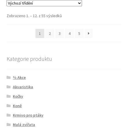
Zobrazeno 1. – 12. z 55 výsledků
1
2
3
4
5
Kategorie produktu
% Akce
Akvaristika
Kočky
Koně
Krmivo pro ptáky
Malá zvířata