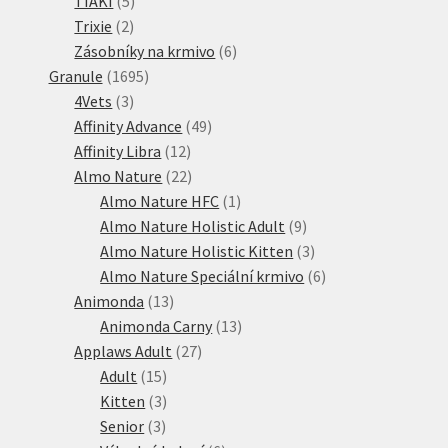
TIAKI
5
2
produktů
Trixie
2
produkty
6
Zásobníky na krmivo
6
1695
produktů
Granule
1695
3
produktů
4Vets
3
produkty
49
Affinity Advance
49
12
produktů
Affinity Libra
12
produktů
22
Almo Nature
22
produktů
1
Almo Nature HFC
1
produkt
9
Almo Nature Holistic Adult
9
produktů
3
Almo Nature Holistic Kitten
3
produkty
6
Almo Nature Speciální krmivo
6
13
produktů
Animonda
13
produktů
13
Animonda Carny
13
27
produktů
Applaws Adult
27
15
produktů
Adult
15
produktů
3
Kitten
3
3
produkty
Senior
3