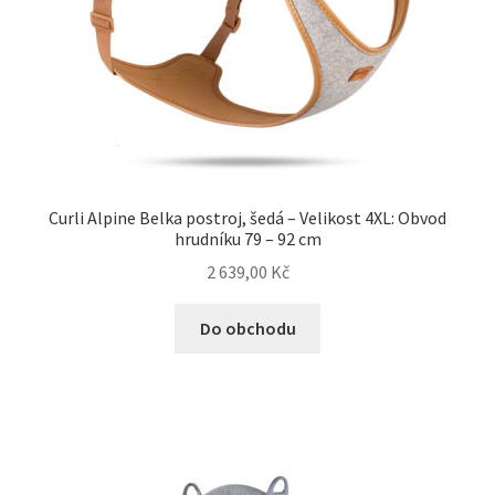
N&D Farmina pro psy — Italské holistic krmivo
Oblečky pro psy
Pamlsky pro psy
Curli Alpine Belka postroj, šedá – Velikost 4XL: Obvod
Pelíšky pro psy
hrudníku 79 – 92 cm
2 639,00
Kč
Ortopedické pelíšky
Do obchodu
Přepravky pro psy
Purizon pro psy — Vysoký obsah masa, bez obilovin
Royal Canin pro psy