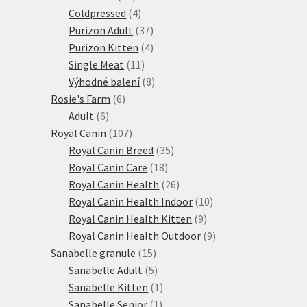
produktů
4
Coldpressed
4
produkty
37
Purizon Adult
37
produktů
4
Purizon Kitten
4
11
produkty
Single Meat
11
produktů
8
Výhodné balení
8
6
produktů
Rosie's Farm
6
6
produktů
Adult
6
produktů
107
Royal Canin
107
produktů
35
Royal Canin Breed
35
18
produktů
Royal Canin Care
18
produktů
26
Royal Canin Health
26
produktů
10
Royal Canin Health Indoor
10
9
produktů
Royal Canin Health Kitten
9
produktů
9
Royal Canin Health Outdoor
9
15
produktů
Sanabelle granule
15
produktů
5
Sanabelle Adult
5
produktů
1
Sanabelle Kitten
1
1
produkt
Sanabelle Senior
1