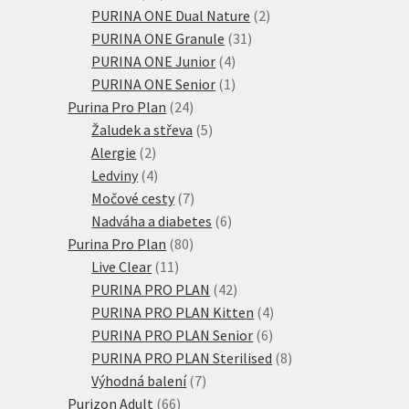
produktů
2
PURINA ONE Dual Nature
2
31
produkty
PURINA ONE Granule
31
4
produktů
PURINA ONE Junior
4
produkty
1
PURINA ONE Senior
1
24
produkt
Purina Pro Plan
24
produktů
5
Žaludek a střeva
5
2
produktů
Alergie
2
produkty
4
Ledviny
4
produkty
7
Močové cesty
7
produktů
6
Nadváha a diabetes
6
80
produktů
Purina Pro Plan
80
11
produktů
Live Clear
11
produktů
42
PURINA PRO PLAN
42
produktů
4
PURINA PRO PLAN Kitten
4
6
produkty
PURINA PRO PLAN Senior
6
produktů
8
PURINA PRO PLAN Sterilised
8
7
produktů
Výhodná balení
7
66
produktů
Purizon Adult
66