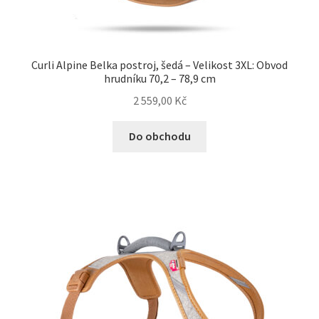
Bozita pro psy — Švédské krmivo s nordickou kvalitou
Curli Alpine Belka postroj, šedá – Velikost 3XL: Obvod
Brit pro psy
hrudníku 70,2 – 78,9 cm
2 559,00
Kč
Granule pro psy
Do obchodu
Natural Trainer pro psy — Italské krmivo s
přírodními složkami
Happy Dog — Německá kvalita a přirozené složení
Hill’s pro psy
Hračky pro psy
Konzervy a kapsičky pro psy