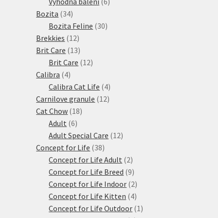
produkty
6
Výhodná balení
6
34
produktů
Bozita
34
produktů
30
Bozita Feline
30
12
produktů
Brekkies
12
produktů
13
Brit Care
13
produktů
12
Brit Care
12
4
produktů
Calibra
4
produkty
4
Calibra Cat Life
4
12
produkty
Carnilove granule
12
18
produktů
Cat Chow
18
6
produktů
Adult
6
produktů
12
Adult Special Care
12
38
produktů
Concept for Life
38
produktů
2
Concept for Life Adult
2
produkty
9
Concept for Life Breed
9
produktů
2
Concept for Life Indoor
2
4
produkty
Concept for Life Kitten
4
produkty
1
Concept for Life Outdoor
1