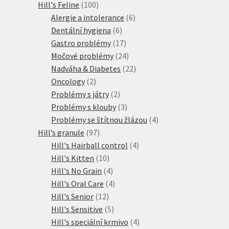
100
produkt
Hill's Feline
100
produktů
6
Alergie a intolerance
6
6
produktů
Dentální hygiena
6
produktů
17
Gastro problémy
17
produktů
24
Močové problémy
24
produktů
22
Nadváha & Diabetes
22
2
produktů
Oncology
2
produkty
2
Problémy s játry
2
produkty
3
Problémy s klouby
3
produkty
4
Problémy se štítnou žlázou
4
97
produkty
Hill’s granule
97
produktů
4
Hill's Hairball control
4
10
produkty
Hill's Kitten
10
produktů
4
Hill's No Grain
4
produkty
4
Hill's Oral Care
4
12
produkty
Hill's Senior
12
produktů
5
Hill's Sensitive
5
produktů
4
Hill's speciální krmivo
4