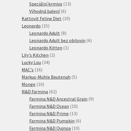
produktů
13
Speciální krmivo
13
6
produktů
Výhodná balení
6
produktů
10
Kattovit Feline Diet
10
15
produktů
Leonardo
15
produktů
8
Leonardo Adult
8
produktů
6
Leonardo Adult bez obilovin
6
1
produktů
Leonardo Kitten
1
2
produkt
Lily's Kitchen
2
34
produkty
Lucky Lou
34
16
produktů
MAC's
16
produktů
5
Markus-Mühle Beutenah
5
10
produktů
Monge
10
produktů
62
N&D Farmina
62
produktů
9
Farmina N&D Ancestral Grain
9
10
produktů
Farmina N&D Ocean
10
13
produktů
Farmina N&D Prime
13
produktů
6
Farmina N&D Pumpkin
6
10
produktů
Farmina N&D Quinoa
10