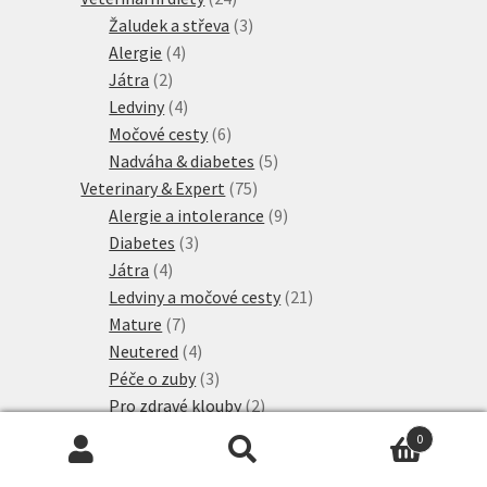
produktů
3
Žaludek a střeva
3
4
produkty
Alergie
4
2
produkty
Játra
2
produkty
4
Ledviny
4
produkty
6
Močové cesty
6
produktů
5
Nadváha & diabetes
5
75
produktů
Veterinary & Expert
75
produktů
9
Alergie a intolerance
9
3
produktů
Diabetes
3
4
produkty
Játra
4
produkty
21
Ledviny a močové cesty
21
7
produktů
Mature
7
produktů
4
Neutered
4
produkty
3
Péče o zuby
3
produkty
2
Pro zdravé klouby
2
3
produkty
Proti obezitě
3
0
3
produkty
Proti stresu
3
Hledat:
Hledat
2
produkty
Srst a kůže
2