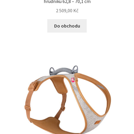
hrudníku 62,8 – 70,1 cm
N&D Farmina pro kočky — Italské holistic krmivo
2 509,00
Kč
Odpočívadla pro kočky
Do obchodu
Pamlsky pro kočky
Purizon pro kočky
Royal Canin pro kočky
Škrabadla pro kočky
Veterinární dieta pro kočky
Vše pro psy — Krmivo, doplňky, vybavení
Boudy a výběhy