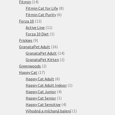
14
produkty
Fitmin
14
produktů
8
Fitmin Cat for Life
8
6
produktů
Fitmin Cat Purity
6
12
produktů
Forza 10
12
produktů
11
Active Line
11
produktů
1
Forza 10 Diet
1
9
produkt
Friskies
9
produktů
16
GranataPet Adult
16
produktů
14
GranataPet Adult
14
produktů
2
GranataPet Kitten
2
2
produkty
Greenwoods
2
17
produkty
Happy Cat
17
produktů
6
Happy Cat Adult
6
produktů
1
Happy Cat Adult Indoor
1
4
produkt
Happy Cat Junior
4
produkty
1
Happy Cat Senior
1
produkt
4
Happy Cat Sensitive
4
produkty
1
Výhodná a míchaná balení
1