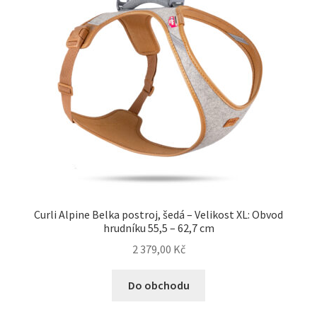
Veterinární dieta pro psy
Vodítka a obojky
Wolf of Wilderness
Curli Alpine Belka postroj, šedá – Velikost XL: Obvod
hrudníku 55,5 – 62,7 cm
2 379,00
Kč
Do obchodu