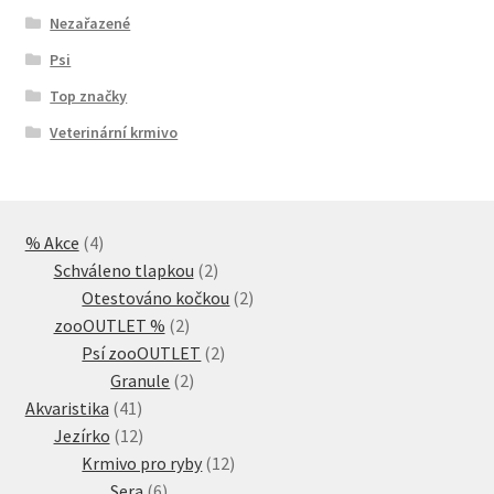
Nezařazené
Psi
Top značky
Veterinární krmivo
4
% Akce
4
produkty
2
Schváleno tlapkou
2
produkty
2
Otestováno kočkou
2
2
produkty
zooOUTLET %
2
produkty
2
Psí zooOUTLET
2
2
produkty
Granule
2
41
produkty
Akvaristika
41
produktů
12
Jezírko
12
produktů
12
Krmivo pro ryby
12
6
produktů
Sera
6