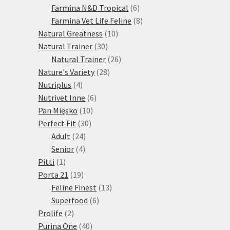
produktů
6
Farmina N&D Tropical
6
produktů
8
Farmina Vet Life Feline
8
10
produktů
Natural Greatness
10
30
produktů
Natural Trainer
30
produktů
26
Natural Trainer
26
28
produktů
Nature's Variety
28
4
produktů
Nutriplus
4
produkty
6
Nutrivet Inne
6
10
produktů
Pan Mięsko
10
30
produktů
Perfect Fit
30
24
produktů
Adult
24
4
produktů
Senior
4
1
produkty
Pitti
1
produkt
19
Porta 21
19
produktů
13
Feline Finest
13
6
produktů
Superfood
6
2
produktů
Prolife
2
produkty
40
Purina One
40