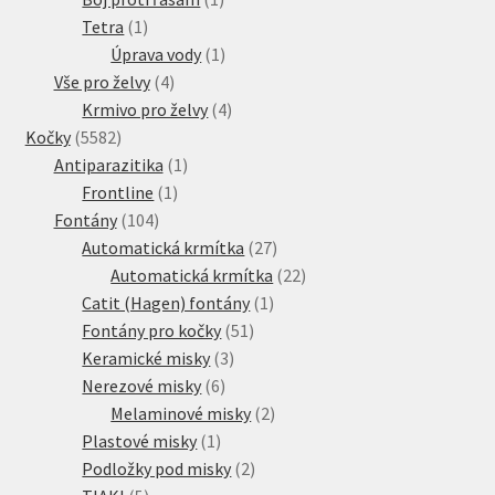
1
produkt
Tetra
1
produkt
1
Úprava vody
1
4
produkt
Vše pro želvy
4
produkty
4
Krmivo pro želvy
4
5582
produkty
Kočky
5582
produktů
1
Antiparazitika
1
1
produkt
Frontline
1
104
produkt
Fontány
104
produktů
27
Automatická krmítka
27
produktů
22
Automatická krmítka
22
1
produktů
Catit (Hagen) fontány
1
51
produkt
Fontány pro kočky
51
3
produktů
Keramické misky
3
6
produkty
Nerezové misky
6
produktů
2
Melaminové misky
2
1
produkty
Plastové misky
1
produkt
2
Podložky pod misky
2
5
produkty