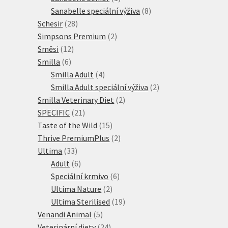
produkt
8
Sanabelle speciální výživa
8
28
produktů
Schesir
28
produktů
2
Simpsons Premium
2
12
produkty
Směsi
12
6
produktů
Smilla
6
produktů
4
Smilla Adult
4
produkty
2
Smilla Adult speciální výživa
2
2
produkty
Smilla Veterinary Diet
2
21
produkty
SPECIFIC
21
produktů
15
Taste of the Wild
15
produktů
2
Thrive PremiumPlus
2
33
produkty
Ultima
33
produktů
6
Adult
6
produktů
6
Speciální krmivo
6
2
produktů
Ultima Nature
2
produkty
19
Ultima Sterilised
19
5
produktů
Venandi Animal
5
produktů
24
Veterinární diety
24