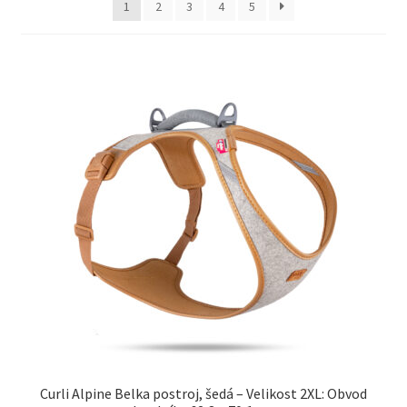
1
2
3
4
5
Concept for Life pro kočky — Krmivo pro každou životní
fázi
Feringa pro kočky — Lisované za studena a přírodní
Fontány pro kočky
Granule pro kočky
Hill’s pro kočky — Veterinární a prémiová výživa
Kočičí toalety
Kočkolit
Konzervy a kapsičky pro kočky
Curli Alpine Belka postroj, šedá – Velikost 2XL: Obvod