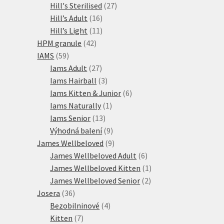
27
produkty
Hill's Sterilised
27
16
produktů
Hill’s Adult
16
produktů
11
Hill’s Light
11
42
produktů
HPM granule
42
59
produktů
IAMS
59
produktů
27
Iams Adult
27
produktů
3
Iams Hairball
3
produkty
6
Iams Kitten & Junior
6
1
produktů
Iams Naturally
1
13
produkt
Iams Senior
13
produktů
9
Výhodná balení
9
produktů
9
James Wellbeloved
9
produktů
6
James Wellbeloved Adult
6
produktů
1
James Wellbeloved Kitten
1
2
produkt
James Wellbeloved Senior
2
36
produkty
Josera
36
produktů
4
Bezobilninové
4
7
produkty
Kitten
7