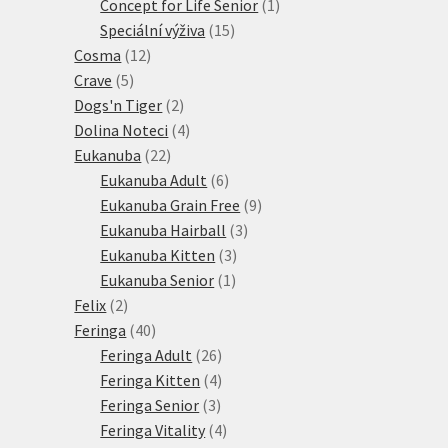
1
produkt
Concept for Life Senior
1
15
produkt
Speciální výživa
15
12
produktů
Cosma
12
5
produktů
Crave
5
produktů
2
Dogs'n Tiger
2
produkty
4
Dolina Noteci
4
22
produkty
Eukanuba
22
produktů
6
Eukanuba Adult
6
produktů
9
Eukanuba Grain Free
9
3
produktů
Eukanuba Hairball
3
3
produkty
Eukanuba Kitten
3
1
produkty
Eukanuba Senior
1
2
produkt
Felix
2
produkty
40
Feringa
40
produktů
26
Feringa Adult
26
produktů
4
Feringa Kitten
4
3
produkty
Feringa Senior
3
produkty
4
Feringa Vitality
4