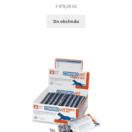
3 479,00
Kč
Bozita pro psy — Švédské krmivo s nordickou kvalitou
Do obchodu
Brit pro psy
Granule pro psy
Natural Trainer pro psy — Italské krmivo s
přírodními složkami
Happy Dog — Německá kvalita a přirozené složení
Hill’s pro psy
Hračky pro psy
Konzervy a kapsičky pro psy