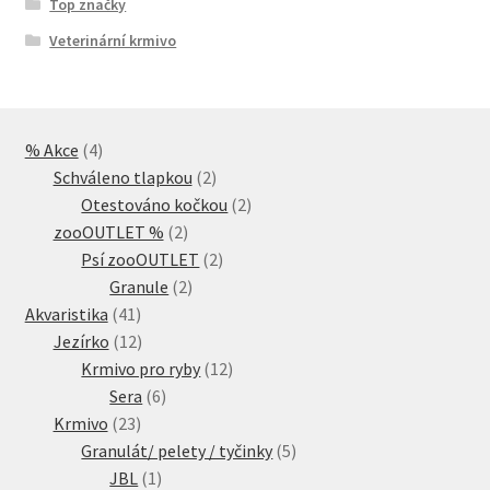
Top značky
Veterinární krmivo
4
% Akce
4
produkty
2
Schváleno tlapkou
2
produkty
2
Otestováno kočkou
2
2
produkty
zooOUTLET %
2
produkty
2
Psí zooOUTLET
2
2
produkty
Granule
2
41
produkty
Akvaristika
41
produktů
12
Jezírko
12
produktů
12
Krmivo pro ryby
12
6
produktů
Sera
6
23
produktů
Krmivo
23
produktů
5
Granulát/ pelety / tyčinky
5
1
produktů
JBL
1