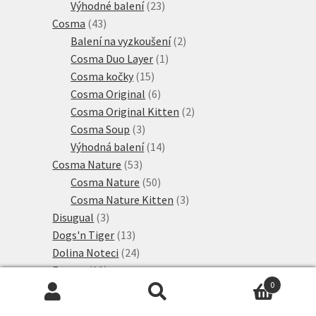
23
produkty
Výhodné balení
23
43
produktů
Cosma
43
produktů
2
Balení na vyzkoušení
2
1
produkty
Cosma Duo Layer
1
15
produkt
Cosma kočky
15
produktů
6
Cosma Original
6
produktů
2
Cosma Original Kitten
2
3
produkty
Cosma Soup
3
produkty
14
Výhodná balení
14
53
produktů
Cosma Nature
53
produktů
50
Cosma Nature
50
produktů
3
Cosma Nature Kitten
3
3
produkty
Disugual
3
produkty
13
Dogs'n Tiger
13
produktů
24
Dolina Noteci
24
19
produktů
Encore
19
0
produktů
2
Eukanuba
2
Hledat:
Hledat
84
produkty
Feringa
84