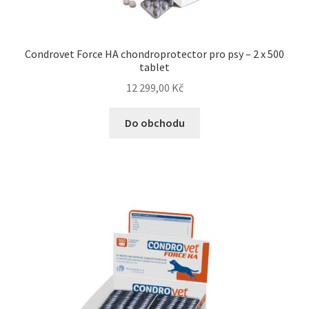
N&D Farmina pro psy — Italské holistic krmivo
Condrovet Force HA chondroprotector pro psy – 2 x 500
tablet
Oblečky pro psy
12 299,00
Kč
Pamlsky pro psy
Do obchodu
Pelíšky pro psy
Ortopedické pelíšky
Přepravky pro psy
Purizon pro psy — Vysoký obsah masa, bez obilovin
Royal Canin pro psy