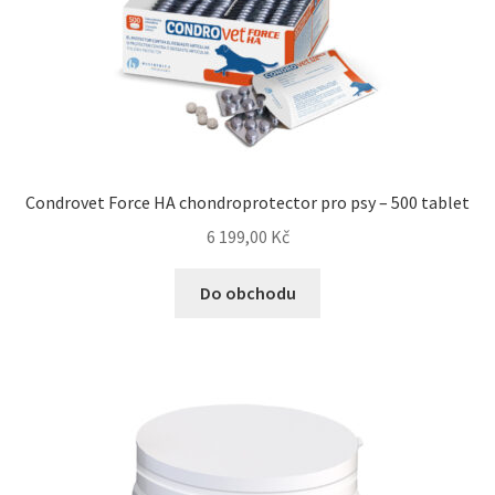
Veterinární dieta pro psy
Vodítka a obojky
Wolf of Wilderness
Condrovet Force HA chondroprotector pro psy – 500 tablet
6 199,00
Kč
Do obchodu