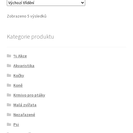
Zobrazeno 5 výsledků
Kategorie produktu
% Akce
Akvaristika
Kočky
Koně
Krmivo pro ptáky
Malá zvířata
Nezařazené
Psi