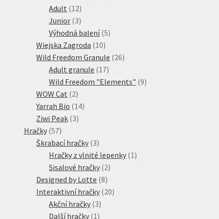
12
produktů
Adult
12
3
produktů
Junior
3
produkty
5
Výhodná balení
5
10
produktů
Wiejska Zagroda
10
produktů
26
Wild Freedom Granule
26
17
produktů
Adult granule
17
produktů
9
Wild Freedom "Elements"
9
2
produktů
WOW Cat
2
produkty
14
Yarrah Bio
14
3
produktů
Ziwi Peak
3
57
produkty
Hračky
57
produktů
3
Škrabací hračky
3
produkty
1
Hračky z vlnité lepenky
1
2
produkt
Sisalové hračky
2
8
produkty
Designed by Lotte
8
produktů
20
Interaktivní hračky
20
3
produktů
Akční hračky
3
1
produkty
Další hračky
1