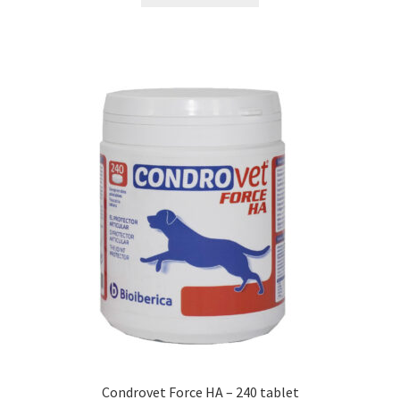
N&D Farmina pro kočky — Italské holistic krmivo
Odpočívadla pro kočky
Pamlsky pro kočky
Purizon pro kočky
Royal Canin pro kočky
Škrabadla pro kočky
Veterinární dieta pro kočky
Vše pro psy — Krmivo, doplňky, vybavení
Condrovet Force HA – 240 tablet
Boudy a výběhy