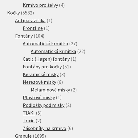
produkty
4
Krmivo pro želvy
4
5582
produkty
Kočky
5582
produktů
1
Antiparazitika
1
1
produkt
Frontline
1
104
produkt
Fontány
104
produktů
27
Automatická krmítka
27
produktů
22
Automatická krmítka
22
1
produktů
Catit (Hagen) fontány
1
51
produkt
Fontány pro kočky
51
3
produktů
Keramické misky
3
6
produkty
Nerezové misky
6
produktů
2
Melaminové misky
2
1
produkty
Plastové misky
1
produkt
2
Podložky pod misky
2
5
produkty
TIAKI
5
2
produktů
Trixie
2
produkty
6
Zásobníky na krmivo
6
1695
produktů
Granule
1695