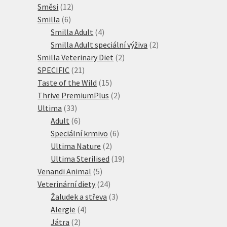
12
produkty
Směsi
12
6
produktů
Smilla
6
produktů
4
Smilla Adult
4
produkty
2
Smilla Adult speciální výživa
2
2
produkty
Smilla Veterinary Diet
2
21
produkty
SPECIFIC
21
produktů
15
Taste of the Wild
15
produktů
2
Thrive PremiumPlus
2
33
produkty
Ultima
33
produktů
6
Adult
6
produktů
6
Speciální krmivo
6
2
produktů
Ultima Nature
2
produkty
19
Ultima Sterilised
19
5
produktů
Venandi Animal
5
produktů
24
Veterinární diety
24
produktů
3
Žaludek a střeva
3
4
produkty
Alergie
4
2
produkty
Játra
2