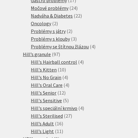
Gastro problémy
17
produktů
24
Močové problémy
24
produktů
22
Nadváha & Diabetes
22
2
produktů
Oncology
2
produkty
2
Problémy s játry
2
produkty
3
Problémy s klouby
3
produkty
4
Problémy se štítnou žlázou
4
97
produkty
Hill’s granule
97
produktů
4
Hill's Hairball control
4
10
produkty
Hill's Kitten
10
produktů
4
Hill's No Grain
4
produkty
4
Hill's Oral Care
4
12
produkty
Hill's Senior
12
produktů
5
Hill's Sensitive
5
produktů
4
Hill's speciální krmivo
4
27
produkty
Hill's Sterilised
27
16
produktů
Hill’s Adult
16
produktů
11
Hill’s Light
11