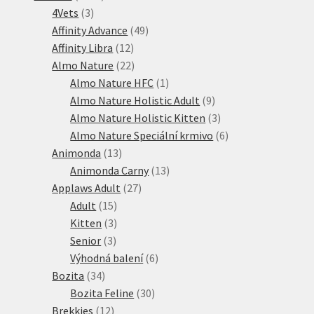
3
produktů
4Vets
3
produkty
49
Affinity Advance
49
12
produktů
Affinity Libra
12
produktů
22
Almo Nature
22
produktů
1
Almo Nature HFC
1
produkt
9
Almo Nature Holistic Adult
9
produktů
3
Almo Nature Holistic Kitten
3
produkty
6
Almo Nature Speciální krmivo
6
13
produktů
Animonda
13
produktů
13
Animonda Carny
13
27
produktů
Applaws Adult
27
15
produktů
Adult
15
produktů
3
Kitten
3
3
produkty
Senior
3
produkty
6
Výhodná balení
6
34
produktů
Bozita
34
produktů
30
Bozita Feline
30
12
produktů
Brekkies
12