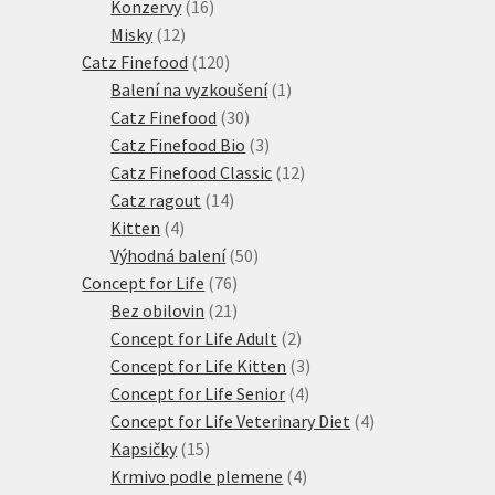
produkty
16
Konzervy
16
12
produktů
Misky
12
produktů
120
Catz Finefood
120
produktů
1
Balení na vyzkoušení
1
30
produkt
Catz Finefood
30
produktů
3
Catz Finefood Bio
3
produkty
12
Catz Finefood Classic
12
14
produktů
Catz ragout
14
4
produktů
Kitten
4
produkty
50
Výhodná balení
50
76
produktů
Concept for Life
76
21
produktů
Bez obilovin
21
produktů
2
Concept for Life Adult
2
produkty
3
Concept for Life Kitten
3
4
produkty
Concept for Life Senior
4
produkty
4
Concept for Life Veterinary Diet
4
15
produkty
Kapsičky
15
produktů
4
Krmivo podle plemene
4