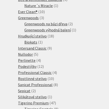
1
produkty
Nature´s Miracle
1
10
produkt
Ever Clean®
10
3
produktů
Greenwoods
3
produkty
2
Greenwoods na bázi dřeva
2
produkty
1
Greenwoods výhodná balení
1
18
produkt
Hrudkující stelivo
18
1
produktů
Biokats
1
produkt
9
Intersand Classic
9
5
produktů
Nullodor
5
produktů
4
Perlinette
4
produkty
12
Podestýlky
12
produktů
4
Professional Classic
4
10
produkty
Rostlinné stelivo
10
produktů
8
Sanicat Professional
8
2
produktů
Sepicat
2
produkty
1
Silikátové stelivo
1
produkt
47
Tigerino Premium
47
produktů
8
Tigerino Crystals
8