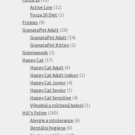
produktů
11
Active Line
11
produktů
1
Forza 10 Diet
1
9
produkt
Friskies
9
produktů
16
GranataPet Adult
16
produktů
14
GranataPet Adult
14
produktů
2
GranataPet Kitten
2
2
produkty
Greenwoods
2
17
produkty
Happy Cat
17
produktů
6
Happy Cat Adult
6
produktů
1
Happy Cat Adult Indoor
1
4
produkt
Happy Cat Junior
4
produkty
1
Happy Cat Senior
1
produkt
4
Happy Cat Sensitive
4
produkty
1
Výhodná a míchaná balení
1
100
produkt
Hill's Feline
100
produktů
6
Alergie a intolerance
6
6
produktů
Dentální hygiena
6
produktů
17