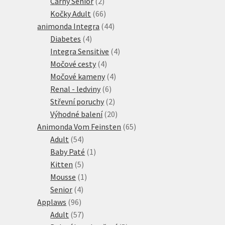
produkty
2
Carny Senior
2
produkty
66
Kočky Adult
66
produktů
44
animonda Integra
44
4
produktů
Diabetes
4
produkty
4
Integra Sensitive
4
4
produkty
Močové cesty
4
produkty
4
Močové kameny
4
6
produkty
Renal - ledviny
6
produktů
2
Střevní poruchy
2
produkty
20
Výhodné balení
20
produktů
65
Animonda Vom Feinsten
65
54
produktů
Adult
54
produktů
1
Baby Paté
1
5
produkt
Kitten
5
produktů
1
Mousse
1
4
produkt
Senior
4
96
produkty
Applaws
96
produktů
57
Adult
57