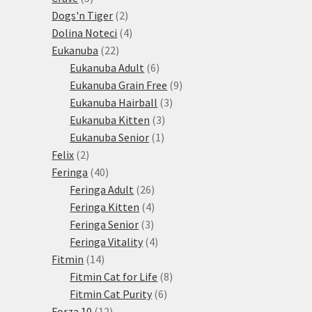
produktů
2
Dogs'n Tiger
2
produkty
4
Dolina Noteci
4
22
produkty
Eukanuba
22
produktů
6
Eukanuba Adult
6
produktů
9
Eukanuba Grain Free
9
3
produktů
Eukanuba Hairball
3
3
produkty
Eukanuba Kitten
3
1
produkty
Eukanuba Senior
1
2
produkt
Felix
2
produkty
40
Feringa
40
produktů
26
Feringa Adult
26
produktů
4
Feringa Kitten
4
3
produkty
Feringa Senior
3
produkty
4
Feringa Vitality
4
14
produkty
Fitmin
14
produktů
8
Fitmin Cat for Life
8
6
produktů
Fitmin Cat Purity
6
12
produktů
Forza 10
12