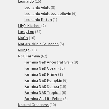
15
produktů
Leonardo
15
produktů
8
Leonardo Adult
8
produktů
6
Leonardo Adult bez obilovin
6
1
produktů
Leonardo Kitten
1
2
produkt
Lily's Kitchen
2
34
produkty
Lucky Lou
34
16
produktů
MAC's
16
produktů
5
Markus-Mühle Beutenah
5
10
produktů
Monge
10
produktů
62
N&D Farmina
62
produktů
9
Farmina N&D Ancestral Grain
9
10
produktů
Farmina N&D Ocean
10
13
produktů
Farmina N&D Prime
13
produktů
6
Farmina N&D Pumpkin
6
10
produktů
Farmina N&D Quinoa
10
produktů
6
Farmina N&D Tropical
6
produktů
8
Farmina Vet Life Feline
8
10
produktů
Natural Greatness
10