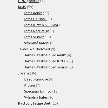
42
produktů
HPM granule
42
59
produktů
IAMS
59
produktů
27
Iams Adult
27
produktů
3
Iams Hairball
3
produkty
6
Iams Kitten & Junior
6
1
produktů
Iams Naturally
1
13
produkt
Iams Senior
13
produktů
9
Výhodná balení
9
produktů
9
James Wellbeloved
9
produktů
6
James Wellbeloved Adult
6
produktů
1
James Wellbeloved Kitten
1
2
produkt
James Wellbeloved Senior
2
36
produkty
Josera
36
produktů
4
Bezobilninové
4
7
produkty
Kitten
7
produktů
13
Speciální krmivo
13
6
produktů
Výhodná balení
6
produktů
10
Kattovit Feline Diet
10