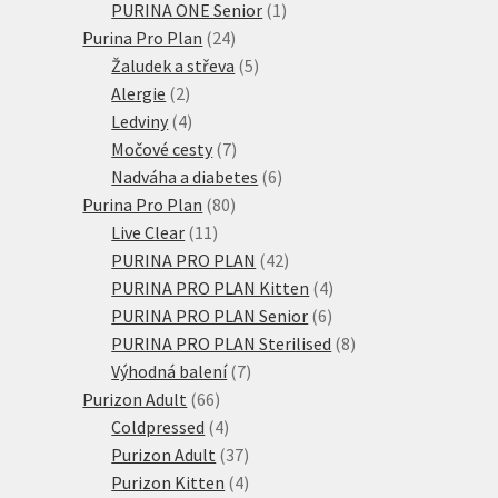
produkty
1
PURINA ONE Senior
1
24
produkt
Purina Pro Plan
24
produktů
5
Žaludek a střeva
5
2
produktů
Alergie
2
produkty
4
Ledviny
4
produkty
7
Močové cesty
7
produktů
6
Nadváha a diabetes
6
80
produktů
Purina Pro Plan
80
11
produktů
Live Clear
11
produktů
42
PURINA PRO PLAN
42
produktů
4
PURINA PRO PLAN Kitten
4
6
produkty
PURINA PRO PLAN Senior
6
produktů
8
PURINA PRO PLAN Sterilised
8
7
produktů
Výhodná balení
7
66
produktů
Purizon Adult
66
produktů
4
Coldpressed
4
produkty
37
Purizon Adult
37
produktů
4
Purizon Kitten
4