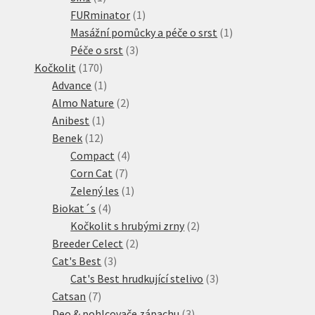
produkt
1
FURminator
1
produkt
1
Masážní pomůcky a péče o srst
1
3
produkt
Péče o srst
3
170
produkty
Kočkolit
170
produktů
1
Advance
1
produkt
2
Almo Nature
2
1
produkty
Anibest
1
12
produkt
Benek
12
produktů
4
Compact
4
7
produkty
Corn Cat
7
produktů
1
Zelený les
1
4
produkt
Biokat´s
4
produkty
2
Kočkolit s hrubými zrny
2
2
produkty
Breeder Celect
2
3
produkty
Cat's Best
3
produkty
3
Cat's Best hrudkující stelivo
3
7
produkty
Catsan
7
produktů
3
Deo & pohlcovače zápachu
3