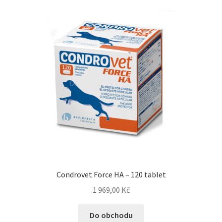
Concept for Life pro kočky — Krmivo pro každou životní
fázi
Feringa pro kočky — Lisované za studena a přírodní
Fontány pro kočky
Granule pro kočky
Hill’s pro kočky — Veterinární a prémiová výživa
Kočičí toalety
Condrovet Force HA – 120 tablet
Kočkolit
1 969,00
Kč
Konzervy a kapsičky pro kočky
Do obchodu