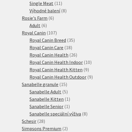
11
produkty
Single Meat
11
produktů
8
Výhodné balení
8
6
produktů
Rosie's Farm
6
6
produktů
Adult
6
produktů
107
Royal Canin
107
produktů
35
Royal Canin Breed
35
18
produktů
Royal Canin Care
18
produktů
26
Royal Canin Health
26
produktů
10
Royal Canin Health Indoor
10
9
produktů
Royal Canin Health Kitten
9
produktů
9
Royal Canin Health Outdoor
9
15
produktů
Sanabelle granule
15
produktů
5
Sanabelle Adult
5
produktů
1
Sanabelle Kitten
1
1
produkt
Sanabelle Senior
1
produkt
8
Sanabelle speciální výživa
8
28
produktů
Schesir
28
produktů
2
Simpsons Premium
2