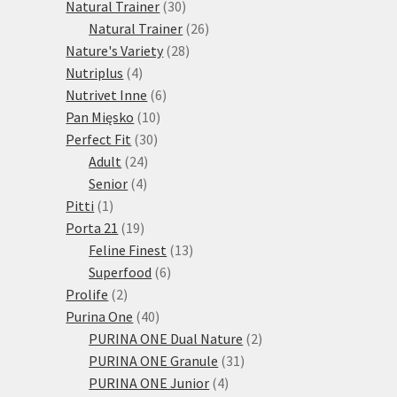
30
produktů
Natural Trainer
30
produktů
26
Natural Trainer
26
28
produktů
Nature's Variety
28
4
produktů
Nutriplus
4
produkty
6
Nutrivet Inne
6
10
produktů
Pan Mięsko
10
30
produktů
Perfect Fit
30
24
produktů
Adult
24
4
produktů
Senior
4
1
produkty
Pitti
1
produkt
19
Porta 21
19
produktů
13
Feline Finest
13
6
produktů
Superfood
6
2
produktů
Prolife
2
produkty
40
Purina One
40
produktů
2
PURINA ONE Dual Nature
2
31
produkty
PURINA ONE Granule
31
4
produktů
PURINA ONE Junior
4