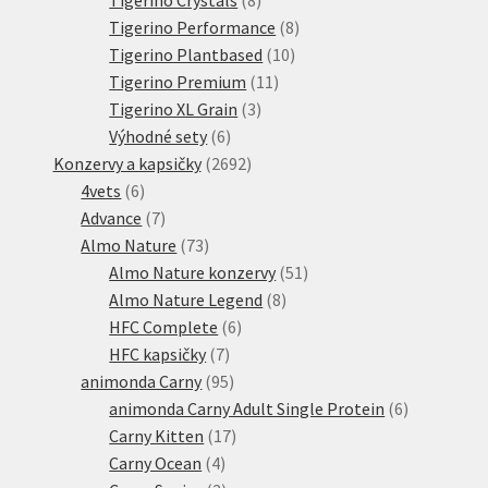
produktů
8
Tigerino Performance
8
10
produktů
Tigerino Plantbased
10
11
produktů
Tigerino Premium
11
3
produktů
Tigerino XL Grain
3
6
produkty
Výhodné sety
6
produktů
2692
Konzervy a kapsičky
2692
6
produktů
4vets
6
produktů
7
Advance
7
produktů
73
Almo Nature
73
produktů
51
Almo Nature konzervy
51
8
produktů
Almo Nature Legend
8
6
produktů
HFC Complete
6
7
produktů
HFC kapsičky
7
produktů
95
animonda Carny
95
produktů
6
animonda Carny Adult Single Protein
6
17
produktů
Carny Kitten
17
4
produktů
Carny Ocean
4