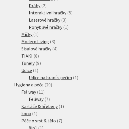
2
produkt
Dráhy
2
produkty
5
Interaktivní hračky
5
3
produktů
Laserové hračky
3
produkty
1
Pohyblivé hračky
1
1
produkt
Míčky
1
produkt
3
Modern Living
3
produkty
4
Sisalové hračky
4
8
produkty
TIAKI
8
produktů
9
Tunely
9
1
produktů
Udice
1
produkt
1
Udice na hraní s peřím
1
20
produkt
Hygiena a péče
20
11
produktů
Feliway
11
produktů
7
Feliway
7
produktů
1
Kartáče & hřebeny
1
1
produkt
kooa
1
produkt
7
Péče o srst & tělo
7
1
produktů
8in1
1