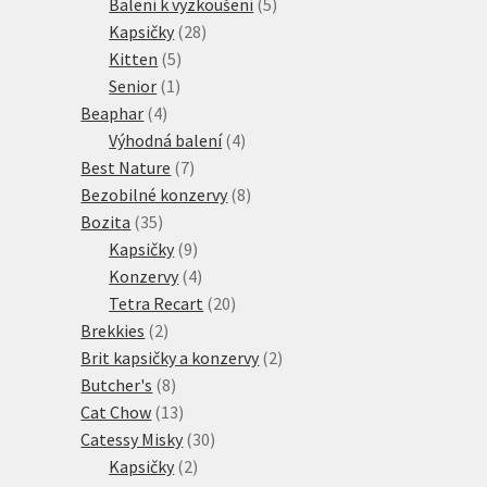
produktů
5
Balení k vyzkoušení
5
28
produktů
Kapsičky
28
5
produktů
Kitten
5
1
produktů
Senior
1
4
produkt
Beaphar
4
produkty
4
Výhodná balení
4
7
produkty
Best Nature
7
produktů
8
Bezobilné konzervy
8
35
produktů
Bozita
35
produktů
9
Kapsičky
9
produktů
4
Konzervy
4
produkty
20
Tetra Recart
20
2
produktů
Brekkies
2
produkty
2
Brit kapsičky a konzervy
2
8
produkty
Butcher's
8
produktů
13
Cat Chow
13
produktů
30
Catessy Misky
30
2
produktů
Kapsičky
2