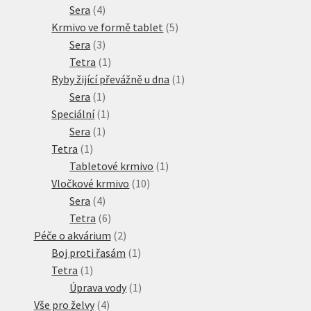
produkt
4
Sera
4
produkty
5
Krmivo ve formě tablet
5
3
produktů
Sera
3
produkty
1
Tetra
1
produkt
1
Ryby žijící převážně u dna
1
1
produkt
Sera
1
produkt
1
Speciální
1
1
produkt
Sera
1
1
produkt
Tetra
1
produkt
1
Tabletové krmivo
1
10
produkt
Vločkové krmivo
10
4
produktů
Sera
4
produkty
6
Tetra
6
produktů
2
Péče o akvárium
2
produkty
1
Boj proti řasám
1
1
produkt
Tetra
1
produkt
1
Úprava vody
1
4
produkt
Vše pro želvy
4