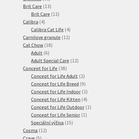
produktů
13
Brit Care
13
produktů
12
Brit Care
12
4
produktů
Calibra
4
produkty
4
Calibra Cat Life
4
12
produkty
Carnilove granule
12
18
produktů
Cat Chow
18
6
produktů
Adult
6
produktů
12
Adult Special Care
12
38
produktů
Concept for Life
38
produktů
2
Concept for Life Adult
2
produkty
9
Concept for Life Breed
9
produktů
2
Concept for Life Indoor
2
4
produkty
Concept for Life Kitten
4
produkty
1
Concept for Life Outdoor
1
1
produkt
Concept for Life Senior
1
15
produkt
Speciální výživa
15
12
produktů
Cosma
12
5
produktů
Crave
5