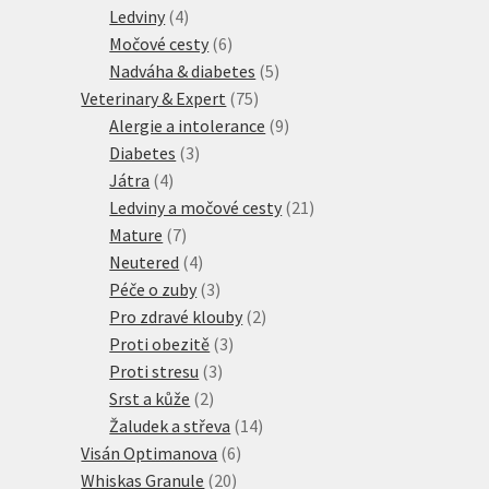
produkty
4
Ledviny
4
produkty
6
Močové cesty
6
produktů
5
Nadváha & diabetes
5
75
produktů
Veterinary & Expert
75
produktů
9
Alergie a intolerance
9
3
produktů
Diabetes
3
4
produkty
Játra
4
produkty
21
Ledviny a močové cesty
21
7
produktů
Mature
7
produktů
4
Neutered
4
produkty
3
Péče o zuby
3
produkty
2
Pro zdravé klouby
2
3
produkty
Proti obezitě
3
3
produkty
Proti stresu
3
2
produkty
Srst a kůže
2
produkty
14
Žaludek a střeva
14
6
produktů
Visán Optimanova
6
20
produktů
Whiskas Granule
20