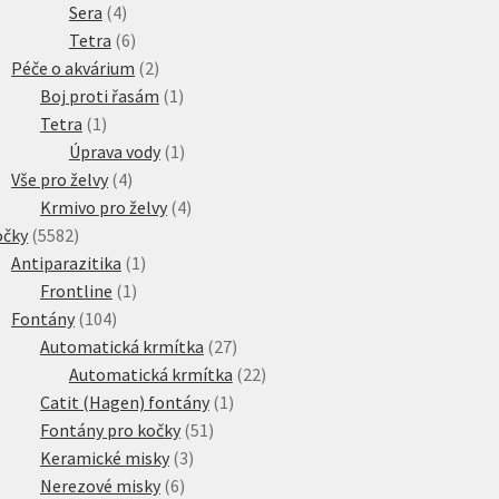
4
produktů
Sera
4
produkty
6
Tetra
6
produktů
2
Péče o akvárium
2
produkty
1
Boj proti řasám
1
1
produkt
Tetra
1
produkt
1
Úprava vody
1
4
produkt
Vše pro želvy
4
produkty
4
Krmivo pro želvy
4
5582
produkty
očky
5582
produktů
1
Antiparazitika
1
1
produkt
Frontline
1
104
produkt
Fontány
104
produktů
27
Automatická krmítka
27
produktů
22
Automatická krmítka
22
1
produktů
Catit (Hagen) fontány
1
51
produkt
Fontány pro kočky
51
3
produktů
Keramické misky
3
6
produkty
Nerezové misky
6