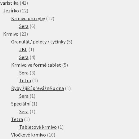
41
produkty
varistika
41
produktů
12
Jezírko
12
produktů
12
Krmivo pro ryby
12
6
produktů
Sera
6
23
produktů
Krmivo
23
produktů
5
Granulát/ pelety / tyčinky
5
1
produktů
JBL
1
produkt
4
Sera
4
produkty
5
Krmivo ve formě tablet
5
3
produktů
Sera
3
produkty
1
Tetra
1
produkt
1
Ryby žijící převážně u dna
1
1
produkt
Sera
1
produkt
1
Speciální
1
1
produkt
Sera
1
1
produkt
Tetra
1
produkt
1
Tabletové krmivo
1
10
produkt
Vločkové krmivo
10