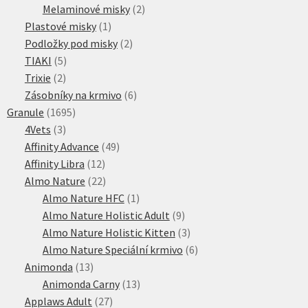
produktů
2
Melaminové misky
2
1
produkty
Plastové misky
1
produkt
2
Podložky pod misky
2
5
produkty
TIAKI
5
2
produktů
Trixie
2
produkty
6
Zásobníky na krmivo
6
1695
produktů
Granule
1695
3
produktů
4Vets
3
produkty
49
Affinity Advance
49
12
produktů
Affinity Libra
12
produktů
22
Almo Nature
22
produktů
1
Almo Nature HFC
1
produkt
9
Almo Nature Holistic Adult
9
produktů
3
Almo Nature Holistic Kitten
3
produkty
6
Almo Nature Speciální krmivo
6
13
produktů
Animonda
13
produktů
13
Animonda Carny
13
27
produktů
Applaws Adult
27