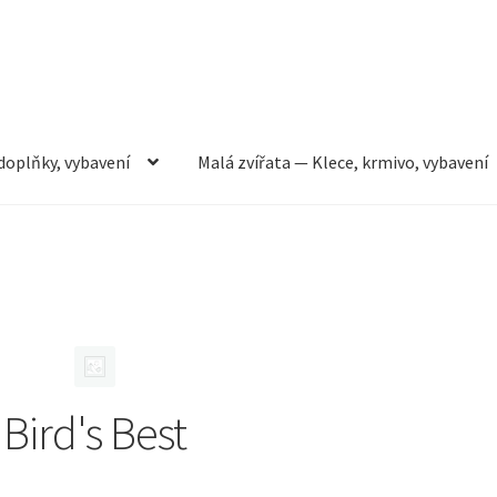
doplňky, vybavení
Malá zvířata — Klece, krmivo, vybavení
rmivo, vybavení
Můj účet
Obchod
Pokladna
Vše pro kočky
Bird's Best