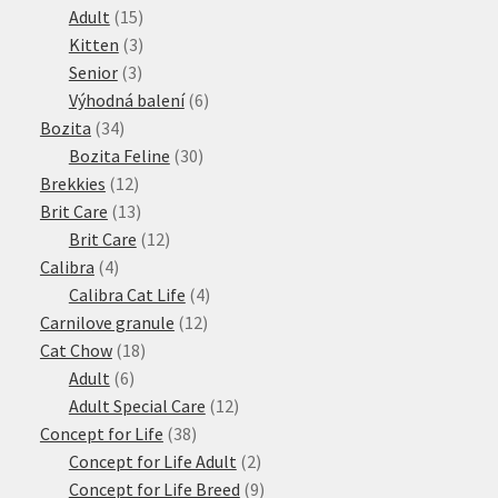
15
produktů
Adult
15
produktů
3
Kitten
3
3
produkty
Senior
3
produkty
6
Výhodná balení
6
34
produktů
Bozita
34
produktů
30
Bozita Feline
30
12
produktů
Brekkies
12
produktů
13
Brit Care
13
produktů
12
Brit Care
12
4
produktů
Calibra
4
produkty
4
Calibra Cat Life
4
12
produkty
Carnilove granule
12
18
produktů
Cat Chow
18
6
produktů
Adult
6
produktů
12
Adult Special Care
12
38
produktů
Concept for Life
38
produktů
2
Concept for Life Adult
2
produkty
9
Concept for Life Breed
9