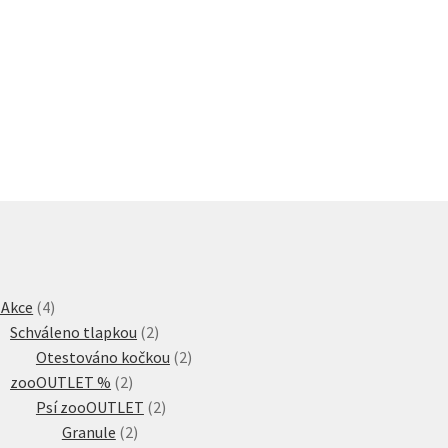
4
 Akce
4
produkty
2
Schváleno tlapkou
2
produkty
2
Otestováno kočkou
2
2
produkty
zooOUTLET %
2
produkty
2
Psí zooOUTLET
2
2
produkty
Granule
2