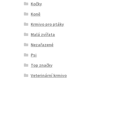
Kočky
Koně
Krmivo pro ptáky
Malá zvířata
Nezařazené
Psi
Top značky
Veterinární krmivo