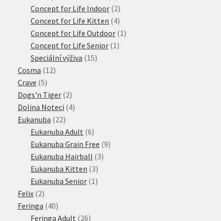
produktů
2
Concept for Life Indoor
2
4
produkty
Concept for Life Kitten
4
produkty
1
Concept for Life Outdoor
1
1
produkt
Concept for Life Senior
1
15
produkt
Speciální výživa
15
12
produktů
Cosma
12
5
produktů
Crave
5
produktů
2
Dogs'n Tiger
2
produkty
4
Dolina Noteci
4
22
produkty
Eukanuba
22
produktů
6
Eukanuba Adult
6
produktů
9
Eukanuba Grain Free
9
3
produktů
Eukanuba Hairball
3
3
produkty
Eukanuba Kitten
3
1
produkty
Eukanuba Senior
1
2
produkt
Felix
2
produkty
40
Feringa
40
produktů
26
Feringa Adult
26