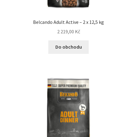
Bozita pro psy — Švédské krmivo s nordickou kvalitou
Belcando Adult Active – 2 x 12,5 kg
Brit pro psy
2 219,00
Kč
Do obchodu
Granule pro psy
Natural Trainer pro psy — Italské krmivo s
přírodními složkami
Happy Dog — Německá kvalita a přirozené složení
Hill’s pro psy
Hračky pro psy
Konzervy a kapsičky pro psy