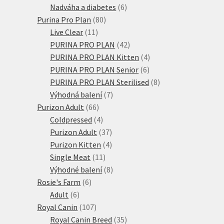
produktů
6
Nadváha a diabetes
6
80
produktů
Purina Pro Plan
80
11
produktů
Live Clear
11
produktů
42
PURINA PRO PLAN
42
produktů
4
PURINA PRO PLAN Kitten
4
6
produkty
PURINA PRO PLAN Senior
6
produktů
8
PURINA PRO PLAN Sterilised
8
7
produktů
Výhodná balení
7
66
produktů
Purizon Adult
66
produktů
4
Coldpressed
4
produkty
37
Purizon Adult
37
produktů
4
Purizon Kitten
4
11
produkty
Single Meat
11
produktů
8
Výhodné balení
8
6
produktů
Rosie's Farm
6
6
produktů
Adult
6
produktů
107
Royal Canin
107
produktů
35
Royal Canin Breed
35