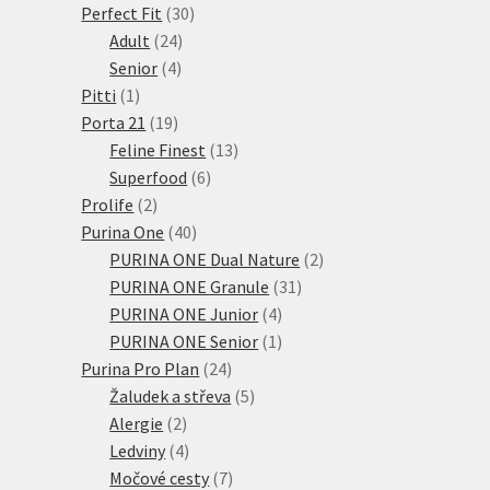
30
produktů
Perfect Fit
30
24
produktů
Adult
24
4
produktů
Senior
4
1
produkty
Pitti
1
produkt
19
Porta 21
19
produktů
13
Feline Finest
13
6
produktů
Superfood
6
2
produktů
Prolife
2
produkty
40
Purina One
40
produktů
2
PURINA ONE Dual Nature
2
31
produkty
PURINA ONE Granule
31
4
produktů
PURINA ONE Junior
4
produkty
1
PURINA ONE Senior
1
24
produkt
Purina Pro Plan
24
produktů
5
Žaludek a střeva
5
2
produktů
Alergie
2
produkty
4
Ledviny
4
produkty
7
Močové cesty
7