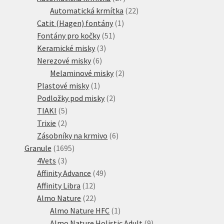
produktů
22
Automatická krmítka
22
1
produktů
Catit (Hagen) fontány
1
51
produkt
Fontány pro kočky
51
3
produktů
Keramické misky
3
6
produkty
Nerezové misky
6
produktů
2
Melaminové misky
2
1
produkty
Plastové misky
1
produkt
2
Podložky pod misky
2
5
produkty
TIAKI
5
2
produktů
Trixie
2
produkty
6
Zásobníky na krmivo
6
1695
produktů
Granule
1695
3
produktů
4Vets
3
produkty
49
Affinity Advance
49
12
produktů
Affinity Libra
12
produktů
22
Almo Nature
22
produktů
1
Almo Nature HFC
1
produkt
9
Almo Nature Holistic Adult
9