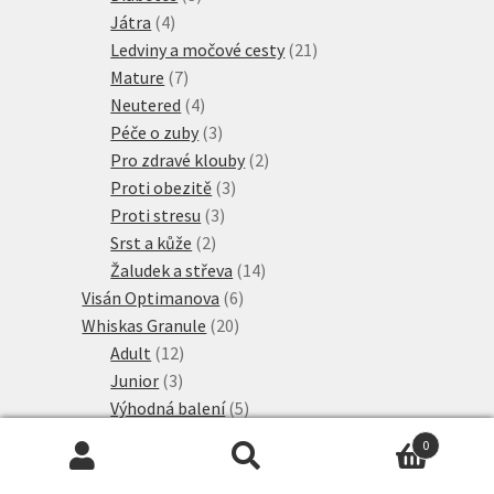
4
produkty
Játra
4
produkty
21
Ledviny a močové cesty
21
7
produktů
Mature
7
produktů
4
Neutered
4
produkty
3
Péče o zuby
3
produkty
2
Pro zdravé klouby
2
3
produkty
Proti obezitě
3
3
produkty
Proti stresu
3
2
produkty
Srst a kůže
2
produkty
14
Žaludek a střeva
14
6
produktů
Visán Optimanova
6
20
produktů
Whiskas Granule
20
12
produktů
Adult
12
3
produktů
Junior
3
produkty
5
Výhodná balení
5
10
produktů
Wiejska Zagroda
10
0
produktů
26
Wild Freedom Granule
26
Hledat:
Hledat
17
produktů
Adult granule
17