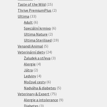
produktů
15
Taste of the Wild
15
produktů
2
Thrive PremiumPlus
2
33
produkty
Ultima
33
produktů
6
Adult
6
produktů
6
Speciální krmivo
6
2
produktů
Ultima Nature
2
produkty
19
Ultima Sterilised
19
5
produktů
Venandi Animal
5
produktů
24
Veterinární diety
24
produktů
3
Žaludek a střeva
3
4
produkty
Alergie
4
2
produkty
Játra
2
produkty
4
Ledviny
4
produkty
6
Močové cesty
6
produktů
5
Nadváha & diabetes
5
75
produktů
Veterinary & Expert
75
produktů
9
Alergie a intolerance
9
3
produktů
Diabetes
3