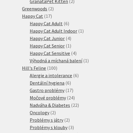
produktů
2
GranataPet Kitten
2
2
produkty
Greenwoods
2
17
produkty
Happy Cat
17
produktů
6
Happy Cat Adult
6
produktů
1
Happy Cat Adult Indoor
1
4
produkt
Happy Cat Junior
4
produkty
1
Happy Cat Senior
1
produkt
4
Happy Cat Sensitive
4
produkty
1
Výhodná a míchaná balení
1
100
produkt
Hill's Feline
100
produktů
6
Alergie a intolerance
6
6
produktů
Dentální hygiena
6
produktů
17
Gastro problémy
17
produktů
24
Močové problémy
24
produktů
22
Nadváha & Diabetes
22
2
produktů
Oncology
2
produkty
2
Problémy s játry
2
produkty
3
Problémy s klouby
3