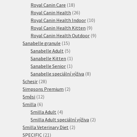
18
produktů
Royal Canin Care
18
produktů
26
Royal Canin Health
26
produktů
10
Royal Canin Health Indoor
10
9
produktů
Royal Canin Health Kitten
9
produktů
9
Royal Canin Health Outdoor
9
15
produktů
Sanabelle granule
15
produktů
5
Sanabelle Adult
5
produktů
1
Sanabelle Kitten
1
1
produkt
Sanabelle Senior
1
produkt
8
Sanabelle speciální výživa
8
28
produktů
Schesir
28
produktů
2
Simpsons Premium
2
12
produkty
Směsi
12
6
produktů
Smilla
6
produktů
4
Smilla Adult
4
produkty
2
Smilla Adult speciální výživa
2
2
produkty
Smilla Veterinary Diet
2
21
produkty
SPECIFIC
21