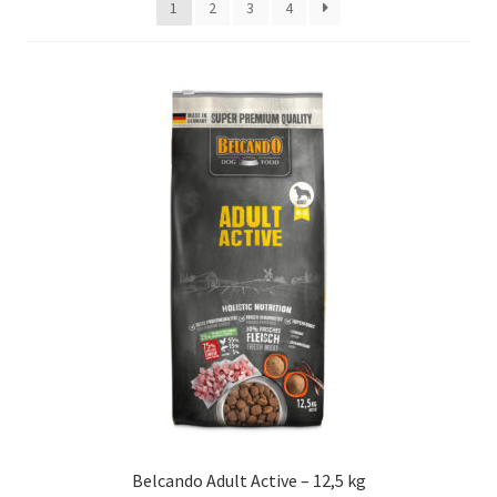
1
2
3
4
Concept for Life pro kočky — Krmivo pro každou životní
fázi
Feringa pro kočky — Lisované za studena a přírodní
Fontány pro kočky
Granule pro kočky
Hill’s pro kočky — Veterinární a prémiová výživa
Kočičí toalety
Kočkolit
Konzervy a kapsičky pro kočky
Belcando Adult Active – 12,5 kg