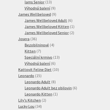
13
produkt
Iams Senior
13
produktů
9
Výhodná balení
9
produktů
9
James Wellbeloved
9
produktů
6
James Wellbeloved Adult
6
produktů
1
James Wellbeloved Kitten
1
2
produkt
James Wellbeloved Senior
2
36
produkty
Josera
36
produktů
4
Bezobilninové
4
7
produkty
Kitten
7
produktů
13
Speciální krmivo
13
6
produktů
Výhodná balení
6
produktů
10
Kattovit Feline Diet
10
15
produktů
Leonardo
15
produktů
8
Leonardo Adult
8
produktů
6
Leonardo Adult bez obilovin
6
1
produktů
Leonardo Kitten
1
2
produkt
Lily's Kitchen
2
34
produkty
Lucky Lou
34