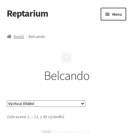
Reptarium
Přeskočit
Přejít
Menu
na
k
navigaci
obsahu
Úvodní stránka
webu
Domů
Belcando
Košík
Malá zvířata — Klece, krmivo, vybavení
Belcando
Můj účet
Obchod
Pokladna
Zobrazeno 1. – 12. z 45 výsledků
Vše pro kočky