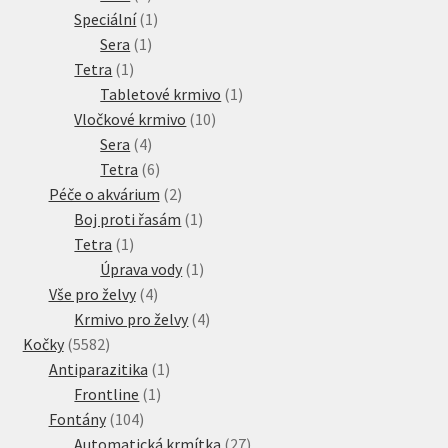
produkt
1
Speciální
1
1
produkt
Sera
1
1
produkt
Tetra
1
produkt
1
Tabletové krmivo
1
10
produkt
Vločkové krmivo
10
4
produktů
Sera
4
produkty
6
Tetra
6
produktů
2
Péče o akvárium
2
produkty
1
Boj proti řasám
1
1
produkt
Tetra
1
produkt
1
Úprava vody
1
4
produkt
Vše pro želvy
4
produkty
4
Krmivo pro želvy
4
5582
produkty
Kočky
5582
produktů
1
Antiparazitika
1
1
produkt
Frontline
1
104
produkt
Fontány
104
produktů
27
Automatická krmítka
27