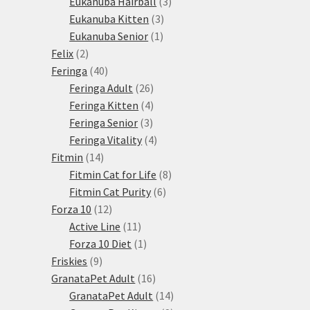
3
produktů
Eukanuba Hairball
3
3
produkty
Eukanuba Kitten
3
1
produkty
Eukanuba Senior
1
2
produkt
Felix
2
produkty
40
Feringa
40
produktů
26
Feringa Adult
26
produktů
4
Feringa Kitten
4
3
produkty
Feringa Senior
3
produkty
4
Feringa Vitality
4
14
produkty
Fitmin
14
produktů
8
Fitmin Cat for Life
8
6
produktů
Fitmin Cat Purity
6
12
produktů
Forza 10
12
produktů
11
Active Line
11
produktů
1
Forza 10 Diet
1
9
produkt
Friskies
9
produktů
16
GranataPet Adult
16
produktů
14
GranataPet Adult
14