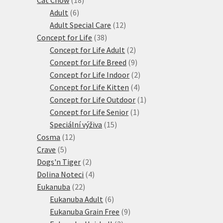
6
produktů
Adult
6
produktů
12
Adult Special Care
12
38
produktů
Concept for Life
38
produktů
2
Concept for Life Adult
2
produkty
9
Concept for Life Breed
9
produktů
2
Concept for Life Indoor
2
4
produkty
Concept for Life Kitten
4
produkty
1
Concept for Life Outdoor
1
1
produkt
Concept for Life Senior
1
15
produkt
Speciální výživa
15
12
produktů
Cosma
12
5
produktů
Crave
5
produktů
2
Dogs'n Tiger
2
produkty
4
Dolina Noteci
4
22
produkty
Eukanuba
22
produktů
6
Eukanuba Adult
6
produktů
9
Eukanuba Grain Free
9