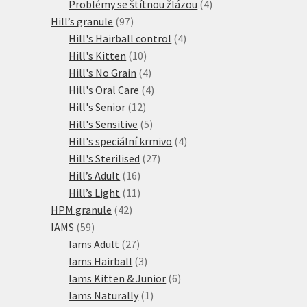
produkty
4
Problémy se štítnou žlázou
4
97
produkty
Hill’s granule
97
produktů
4
Hill's Hairball control
4
10
produkty
Hill's Kitten
10
produktů
4
Hill's No Grain
4
produkty
4
Hill's Oral Care
4
12
produkty
Hill's Senior
12
produktů
5
Hill's Sensitive
5
produktů
4
Hill's speciální krmivo
4
27
produkty
Hill's Sterilised
27
16
produktů
Hill’s Adult
16
produktů
11
Hill’s Light
11
42
produktů
HPM granule
42
59
produktů
IAMS
59
produktů
27
Iams Adult
27
produktů
3
Iams Hairball
3
produkty
6
Iams Kitten & Junior
6
1
produktů
Iams Naturally
1