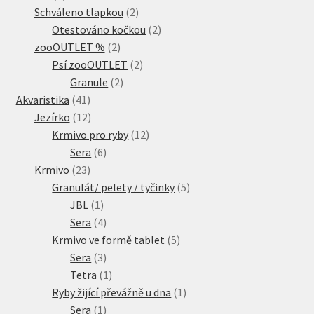
produkty
2
Schváleno tlapkou
2
produkty
2
Otestováno kočkou
2
2
produkty
zooOUTLET %
2
produkty
2
Psí zooOUTLET
2
2
produkty
Granule
2
41
produkty
Akvaristika
41
produktů
12
Jezírko
12
produktů
12
Krmivo pro ryby
12
6
produktů
Sera
6
23
produktů
Krmivo
23
produktů
5
Granulát/ pelety / tyčinky
5
1
produktů
JBL
1
produkt
4
Sera
4
produkty
5
Krmivo ve formě tablet
5
3
produktů
Sera
3
produkty
1
Tetra
1
produkt
1
Ryby žijící převážně u dna
1
1
produkt
Sera
1