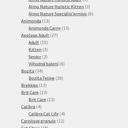
produktů
3
Almo Nature Holistic Kitten
3
produkty
6
Almo Nature Speciální krmivo
6
13
produktů
Animonda
13
produktů
13
Animonda Carny
13
27
produktů
Applaws Adult
27
15
produktů
Adult
15
produktů
3
Kitten
3
3
produkty
Senior
3
produkty
6
Výhodná balení
6
34
produktů
Bozita
34
produktů
30
Bozita Feline
30
12
produktů
Brekkies
12
produktů
13
Brit Care
13
produktů
12
Brit Care
12
4
produktů
Calibra
4
produkty
4
Calibra Cat Life
4
12
produkty
Carnilove granule
12
18
produktů
Cat Chow
18