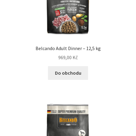
N&D Farmina pro psy — Italské holistic krmivo
Oblečky pro psy
Pamlsky pro psy
Belcando Adult Dinner – 12,5 kg
969,00
Kč
Pelíšky pro psy
Do obchodu
Ortopedické pelíšky
Přepravky pro psy
Purizon pro psy — Vysoký obsah masa, bez obilovin
Royal Canin pro psy