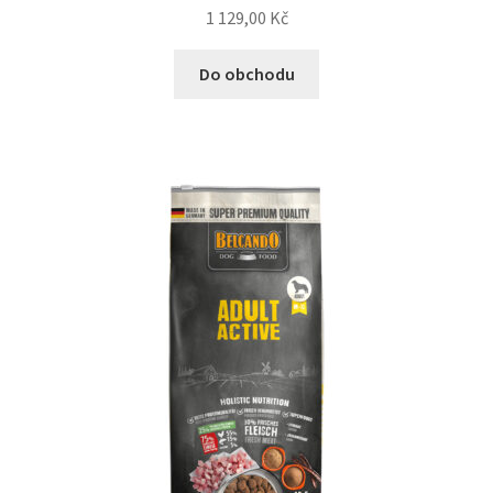
1 129,00
Kč
N&D Farmina pro kočky — Italské holistic krmivo
Do obchodu
Odpočívadla pro kočky
Pamlsky pro kočky
Purizon pro kočky
Royal Canin pro kočky
Škrabadla pro kočky
Veterinární dieta pro kočky
Vše pro psy — Krmivo, doplňky, vybavení
Boudy a výběhy