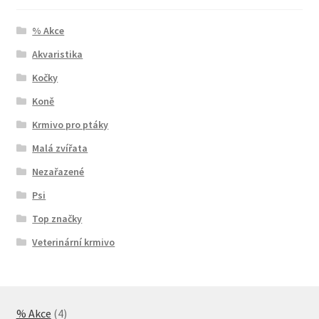
% Akce
Akvaristika
Kočky
Koně
Krmivo pro ptáky
Malá zvířata
Nezařazené
Psi
Top značky
Veterinární krmivo
4
% Akce
4