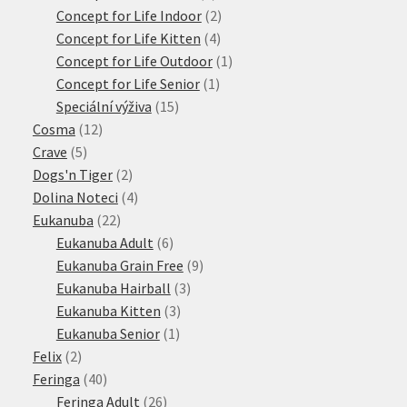
produktů
2
Concept for Life Indoor
2
4
produkty
Concept for Life Kitten
4
produkty
1
Concept for Life Outdoor
1
1
produkt
Concept for Life Senior
1
15
produkt
Speciální výživa
15
12
produktů
Cosma
12
5
produktů
Crave
5
produktů
2
Dogs'n Tiger
2
produkty
4
Dolina Noteci
4
22
produkty
Eukanuba
22
produktů
6
Eukanuba Adult
6
produktů
9
Eukanuba Grain Free
9
3
produktů
Eukanuba Hairball
3
3
produkty
Eukanuba Kitten
3
1
produkty
Eukanuba Senior
1
2
produkt
Felix
2
produkty
40
Feringa
40
produktů
26
Feringa Adult
26