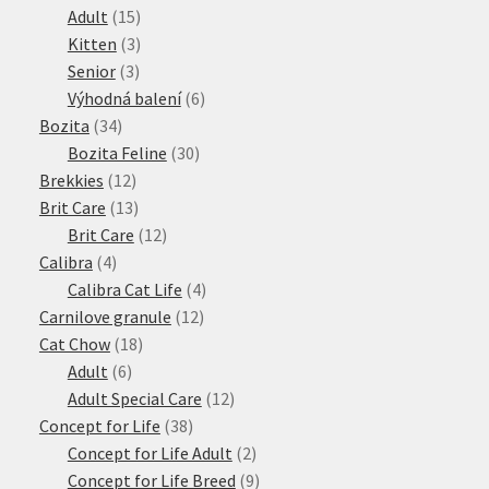
15
produktů
Adult
15
produktů
3
Kitten
3
3
produkty
Senior
3
produkty
6
Výhodná balení
6
34
produktů
Bozita
34
produktů
30
Bozita Feline
30
12
produktů
Brekkies
12
produktů
13
Brit Care
13
produktů
12
Brit Care
12
4
produktů
Calibra
4
produkty
4
Calibra Cat Life
4
12
produkty
Carnilove granule
12
18
produktů
Cat Chow
18
6
produktů
Adult
6
produktů
12
Adult Special Care
12
38
produktů
Concept for Life
38
produktů
2
Concept for Life Adult
2
produkty
9
Concept for Life Breed
9