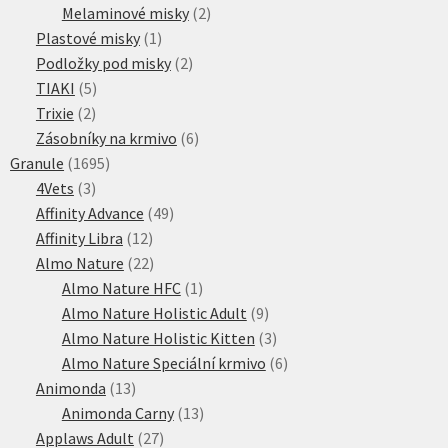
produktů
2
Melaminové misky
2
1
produkty
Plastové misky
1
produkt
2
Podložky pod misky
2
5
produkty
TIAKI
5
2
produktů
Trixie
2
produkty
6
Zásobníky na krmivo
6
1695
produktů
Granule
1695
3
produktů
4Vets
3
produkty
49
Affinity Advance
49
12
produktů
Affinity Libra
12
produktů
22
Almo Nature
22
produktů
1
Almo Nature HFC
1
produkt
9
Almo Nature Holistic Adult
9
produktů
3
Almo Nature Holistic Kitten
3
produkty
6
Almo Nature Speciální krmivo
6
13
produktů
Animonda
13
produktů
13
Animonda Carny
13
27
produktů
Applaws Adult
27