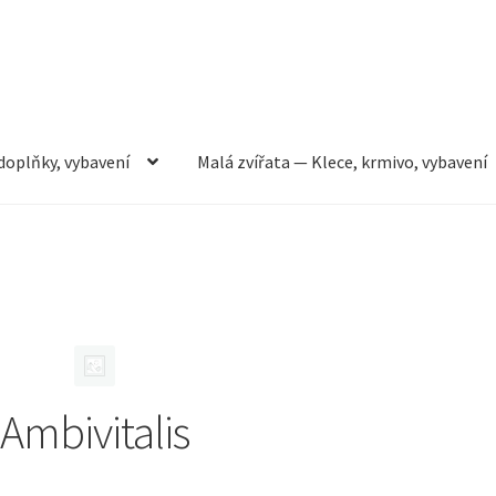
doplňky, vybavení
Malá zvířata — Klece, krmivo, vybavení
rmivo, vybavení
Můj účet
Obchod
Pokladna
Vše pro kočky
Ambivitalis