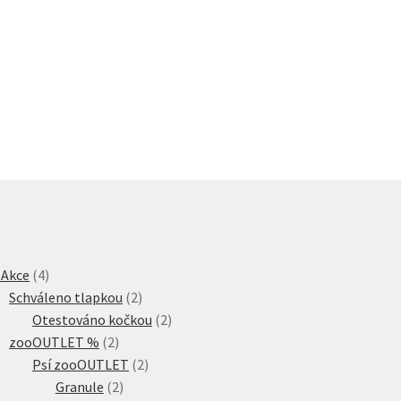
4
 Akce
4
produkty
2
Schváleno tlapkou
2
produkty
2
Otestováno kočkou
2
2
produkty
zooOUTLET %
2
produkty
2
Psí zooOUTLET
2
2
produkty
Granule
2