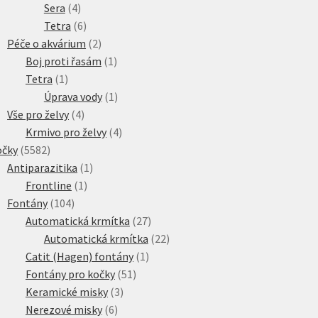
4
produktů
Sera
4
produkty
6
Tetra
6
produktů
2
Péče o akvárium
2
produkty
1
Boj proti řasám
1
1
produkt
Tetra
1
produkt
1
Úprava vody
1
4
produkt
Vše pro želvy
4
produkty
4
Krmivo pro želvy
4
5582
produkty
očky
5582
produktů
1
Antiparazitika
1
1
produkt
Frontline
1
104
produkt
Fontány
104
produktů
27
Automatická krmítka
27
produktů
22
Automatická krmítka
22
1
produktů
Catit (Hagen) fontány
1
51
produkt
Fontány pro kočky
51
3
produktů
Keramické misky
3
6
produkty
Nerezové misky
6