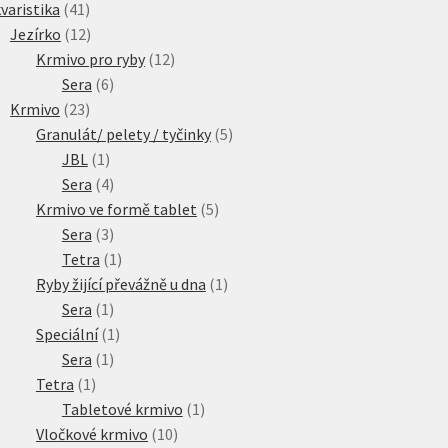
41
produkty
varistika
41
produktů
12
Jezírko
12
produktů
12
Krmivo pro ryby
12
6
produktů
Sera
6
23
produktů
Krmivo
23
produktů
5
Granulát/ pelety / tyčinky
5
1
produktů
JBL
1
produkt
4
Sera
4
produkty
5
Krmivo ve formě tablet
5
3
produktů
Sera
3
produkty
1
Tetra
1
produkt
1
Ryby žijící převážně u dna
1
1
produkt
Sera
1
produkt
1
Speciální
1
1
produkt
Sera
1
1
produkt
Tetra
1
produkt
1
Tabletové krmivo
1
10
produkt
Vločkové krmivo
10