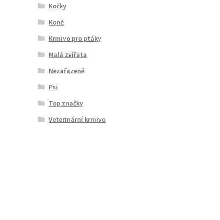
Kočky
Koně
Krmivo pro ptáky
Malá zvířata
Nezařazené
Psi
Top značky
Veterinární krmivo