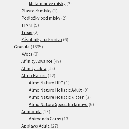
produktů
2
Melaminové misky
2
1
produkty
Plastové misky
1
produkt
2
Podložky pod misky
2
5
produkty
TIAKI
5
2
produktů
Trixie
2
produkty
6
Zásobníky na krmivo
6
1695
produktů
Granule
1695
3
produktů
4Vets
3
produkty
49
Affinity Advance
49
12
produktů
Affinity Libra
12
produktů
22
Almo Nature
22
produktů
1
Almo Nature HFC
1
produkt
9
Almo Nature Holistic Adult
9
produktů
3
Almo Nature Holistic Kitten
3
produkty
6
Almo Nature Speciální krmivo
6
13
produktů
Animonda
13
produktů
13
Animonda Carny
13
27
produktů
Applaws Adult
27