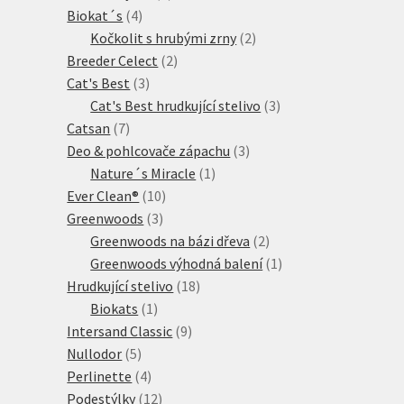
4
produkt
Biokat´s
4
produkty
2
Kočkolit s hrubými zrny
2
2
produkty
Breeder Celect
2
3
produkty
Cat's Best
3
produkty
3
Cat's Best hrudkující stelivo
3
7
produkty
Catsan
7
produktů
3
Deo & pohlcovače zápachu
3
1
produkty
Nature´s Miracle
1
10
produkt
Ever Clean®
10
3
produktů
Greenwoods
3
produkty
2
Greenwoods na bázi dřeva
2
produkty
1
Greenwoods výhodná balení
1
18
produkt
Hrudkující stelivo
18
1
produktů
Biokats
1
produkt
9
Intersand Classic
9
5
produktů
Nullodor
5
produktů
4
Perlinette
4
produkty
12
Podestýlky
12