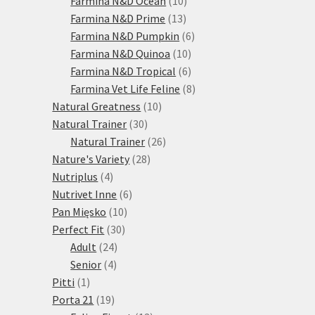
Farmina N&D Ocean
10
13
produktů
Farmina N&D Prime
13
produktů
6
Farmina N&D Pumpkin
6
10
produktů
Farmina N&D Quinoa
10
produktů
6
Farmina N&D Tropical
6
produktů
8
Farmina Vet Life Feline
8
10
produktů
Natural Greatness
10
30
produktů
Natural Trainer
30
produktů
26
Natural Trainer
26
28
produktů
Nature's Variety
28
4
produktů
Nutriplus
4
produkty
6
Nutrivet Inne
6
10
produktů
Pan Mięsko
10
30
produktů
Perfect Fit
30
24
produktů
Adult
24
4
produktů
Senior
4
1
produkty
Pitti
1
produkt
19
Porta 21
19