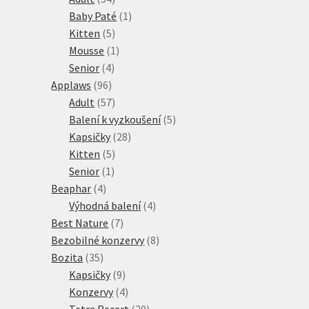
produktů
1
Baby Paté
1
5
produkt
Kitten
5
produktů
1
Mousse
1
4
produkt
Senior
4
96
produkty
Applaws
96
produktů
57
Adult
57
produktů
5
Balení k vyzkoušení
5
28
produktů
Kapsičky
28
5
produktů
Kitten
5
1
produktů
Senior
1
4
produkt
Beaphar
4
produkty
4
Výhodná balení
4
7
produkty
Best Nature
7
produktů
8
Bezobilné konzervy
8
35
produktů
Bozita
35
produktů
9
Kapsičky
9
produktů
4
Konzervy
4
produkty
20
Tetra Recart
20