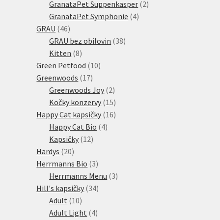
produktů
2
GranataPet Suppenkasper
2
4
produkty
GranataPet Symphonie
4
46
produkty
GRAU
46
produktů
38
GRAU bez obilovin
38
8
produktů
Kitten
8
produktů
10
Green Petfood
10
17
produktů
Greenwoods
17
produktů
2
Greenwoods Joy
2
produkty
15
Kočky konzervy
15
produktů
16
Happy Cat kapsičky
16
4
produktů
Happy Cat Bio
4
12
produkty
Kapsičky
12
20
produktů
Hardys
20
produktů
3
Herrmanns Bio
3
produkty
3
Herrmanns Menu
3
34
produkty
Hill's kapsičky
34
10
produktů
Adult
10
produktů
4
Adult Light
4