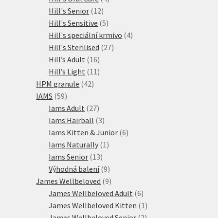
12
produkty
Hill's Senior
12
produktů
5
Hill's Sensitive
5
produktů
4
Hill's speciální krmivo
4
27
produkty
Hill's Sterilised
27
16
produktů
Hill’s Adult
16
produktů
11
Hill’s Light
11
42
produktů
HPM granule
42
59
produktů
IAMS
59
produktů
27
Iams Adult
27
produktů
3
Iams Hairball
3
produkty
6
Iams Kitten & Junior
6
1
produktů
Iams Naturally
1
13
produkt
Iams Senior
13
produktů
9
Výhodná balení
9
produktů
9
James Wellbeloved
9
produktů
6
James Wellbeloved Adult
6
produktů
1
James Wellbeloved Kitten
1
2
produkt
James Wellbeloved Senior
2