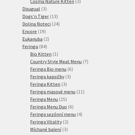
produktů
3
Cosma Nature Kitten
3
3
produkty
Disugual
3
produkty
13
Dogs'n Tiger
13
produktů
24
Dolina Noteci
24
19
produktů
Encore
19
produktů
2
Eukanuba
2
84
produkty
Feringa
84
produktů
1
Bio Kitten
1
produkt
7
Country Style Meat Menu
7
6
produktů
Feringa Bio menu
6
3
produktů
Feringa kapsičky
3
3
produkty
Feringa Kitten
3
produkty
11
Feringa masové menu
11
15
produktů
Feringa Menu
15
produktů
6
Feringa Menu Duo
6
produktů
4
Feringa sezónní menu
4
2
produkty
Feringa Vitality
2
3
produkty
Míchané balení
3