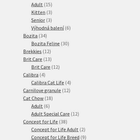
15
produktů
Adult
15
produktů
3
Kitten
3
3
produkty
Senior
3
produkty
6
Výhodná balení
6
34
produktů
Bozita
34
produktů
30
Bozita Feline
30
12
produktů
Brekkies
12
produktů
13
Brit Care
13
produktů
12
Brit Care
12
4
produktů
Calibra
4
produkty
4
Calibra Cat Life
4
12
produkty
Carnilove granule
12
18
produktů
Cat Chow
18
6
produktů
Adult
6
produktů
12
Adult Special Care
12
38
produktů
Concept for Life
38
produktů
2
Concept for Life Adult
2
produkty
9
Concept for Life Breed
9