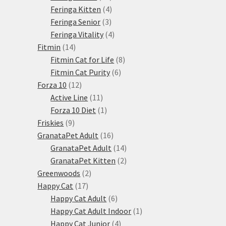
produktů
4
Feringa Kitten
4
3
produkty
Feringa Senior
3
produkty
4
Feringa Vitality
4
14
produkty
Fitmin
14
produktů
8
Fitmin Cat for Life
8
6
produktů
Fitmin Cat Purity
6
12
produktů
Forza 10
12
produktů
11
Active Line
11
produktů
1
Forza 10 Diet
1
9
produkt
Friskies
9
produktů
16
GranataPet Adult
16
produktů
14
GranataPet Adult
14
produktů
2
GranataPet Kitten
2
2
produkty
Greenwoods
2
17
produkty
Happy Cat
17
produktů
6
Happy Cat Adult
6
produktů
1
Happy Cat Adult Indoor
1
4
produkt
Happy Cat Junior
4