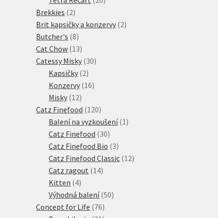
2
produktů
Brekkies
2
produkty
2
Brit kapsičky a konzervy
2
8
produkty
Butcher's
8
produktů
13
Cat Chow
13
produktů
30
Catessy Misky
30
2
produktů
Kapsičky
2
produkty
16
Konzervy
16
12
produktů
Misky
12
produktů
120
Catz Finefood
120
produktů
1
Balení na vyzkoušení
1
30
produkt
Catz Finefood
30
produktů
3
Catz Finefood Bio
3
produkty
12
Catz Finefood Classic
12
14
produktů
Catz ragout
14
4
produktů
Kitten
4
produkty
50
Výhodná balení
50
76
produktů
Concept for Life
76