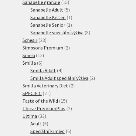
15
produktů
Sanabelle granule
15
produktů
5
Sanabelle Adult
5
produktů
1
Sanabelle Kitten
1
1
produkt
Sanabelle Senior
1
produkt
8
Sanabelle speciální výživa
8
28
produktů
Schesir
28
produktů
2
Simpsons Premium
2
12
produkty
Směsi
12
6
produktů
Smilla
6
produktů
4
Smilla Adult
4
produkty
2
Smilla Adult speciální výživa
2
2
produkty
Smilla Veterinary Diet
2
21
produkty
SPECIFIC
21
produktů
15
Taste of the Wild
15
produktů
2
Thrive PremiumPlus
2
33
produkty
Ultima
33
produktů
6
Adult
6
produktů
6
Speciální krmivo
6