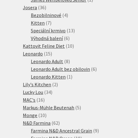
36
produkty
Josera
36
produktů
4
Bezobilninové
4
7
produkty
Kitten
7
produktů
13
Speciální krmivo
13
6
produktů
Výhodná balení
6
produktů
10
Kattovit Feline Diet
10
15
produktů
Leonardo
15
produktů
8
Leonardo Adult
8
produktů
6
Leonardo Adult bez obilovin
6
1
produktů
Leonardo Kitten
1
2
produkt
Lily's Kitchen
2
34
produkty
Lucky Lou
34
16
produktů
MAC's
16
produktů
5
Markus-Mühle Beutenah
5
10
produktů
Monge
10
produktů
62
N&D Farmina
62
produktů
9
Farmina N&D Ancestral Grain
9
10
produktů