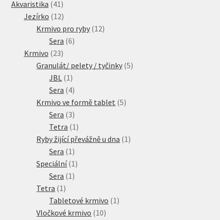
41
produkty
Akvaristika
41
Veterinární dieta pro psy
produktů
12
Jezírko
12
produktů
12
Krmivo pro ryby
12
Vodítka a obojky
6
produktů
Sera
6
23
produktů
Krmivo
23
Wolf of Wilderness
produktů
5
Granulát/ pelety / tyčinky
5
1
produktů
JBL
1
produkt
4
Sera
4
produkty
5
Krmivo ve formě tablet
5
3
produktů
Sera
3
produkty
1
Tetra
1
produkt
1
Ryby žijící převážně u dna
1
1
produkt
Sera
1
produkt
1
Speciální
1
1
produkt
Sera
1
1
produkt
Tetra
1
produkt
1
Tabletové krmivo
1
10
produkt
Vločkové krmivo
10