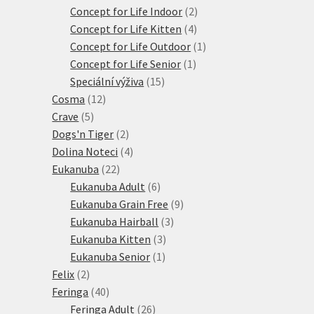
produktů
2
Concept for Life Indoor
2
4
produkty
Concept for Life Kitten
4
produkty
1
Concept for Life Outdoor
1
1
produkt
Concept for Life Senior
1
15
produkt
Speciální výživa
15
12
produktů
Cosma
12
5
produktů
Crave
5
produktů
2
Dogs'n Tiger
2
produkty
4
Dolina Noteci
4
22
produkty
Eukanuba
22
produktů
6
Eukanuba Adult
6
produktů
9
Eukanuba Grain Free
9
3
produktů
Eukanuba Hairball
3
3
produkty
Eukanuba Kitten
3
1
produkty
Eukanuba Senior
1
2
produkt
Felix
2
produkty
40
Feringa
40
produktů
26
Feringa Adult
26