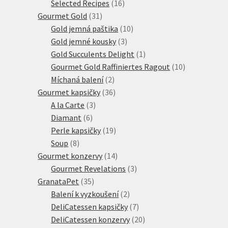
produkty
16
Selected Recipes
16
31
produktů
Gourmet Gold
31
produktů
10
Gold jemná paštika
10
3
produktů
Gold jemné kousky
3
produkty
1
Gold Succulents Delight
1
produkt
10
Gourmet Gold Raffiniertes Ragout
10
2
produktů
Míchaná balení
2
produkty
36
Gourmet kapsičky
36
3
produktů
A la Carte
3
6
produkty
Diamant
6
produktů
19
Perle kapsičky
19
8
produktů
Soup
8
produktů
14
Gourmet konzervy
14
produktů
3
Gourmet Revelations
3
35
produkty
GranataPet
35
produktů
2
Balení k vyzkoušení
2
produkty
7
DeliCatessen kapsičky
7
produktů
20
DeliCatessen konzervy
20