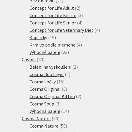
21
produktů
Bez obilovin
21
produktů
2
Concept for Life Adult
2
produkty
3
Concept for Life Kitten
3
4
produkty
Concept for Life Senior
4
produkty
4
Concept for Life Veterinary Diet
4
15
produkty
Kapsičky
15
produktů
4
Krmivo podle plemene
4
23
produkty
Výhodné balení
23
43
produktů
Cosma
43
produktů
2
Balení na vyzkoušení
2
1
produkty
Cosma Duo Layer
1
15
produkt
Cosma kočky
15
produktů
6
Cosma Original
6
produktů
2
Cosma Original Kitten
2
3
produkty
Cosma Soup
3
produkty
14
Výhodná balení
14
53
produktů
Cosma Nature
53
produktů
50
Cosma Nature
50