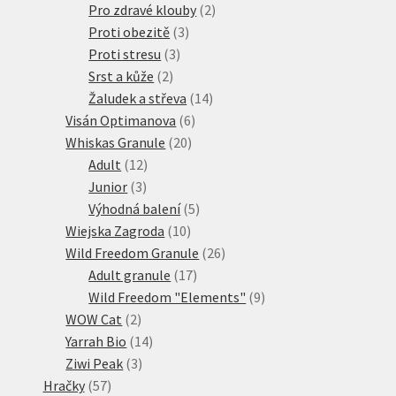
produkty
2
Pro zdravé klouby
2
3
produkty
Proti obezitě
3
3
produkty
Proti stresu
3
2
produkty
Srst a kůže
2
produkty
14
Žaludek a střeva
14
6
produktů
Visán Optimanova
6
20
produktů
Whiskas Granule
20
12
produktů
Adult
12
3
produktů
Junior
3
produkty
5
Výhodná balení
5
10
produktů
Wiejska Zagroda
10
produktů
26
Wild Freedom Granule
26
17
produktů
Adult granule
17
produktů
9
Wild Freedom "Elements"
9
2
produktů
WOW Cat
2
produkty
14
Yarrah Bio
14
3
produktů
Ziwi Peak
3
57
produkty
Hračky
57