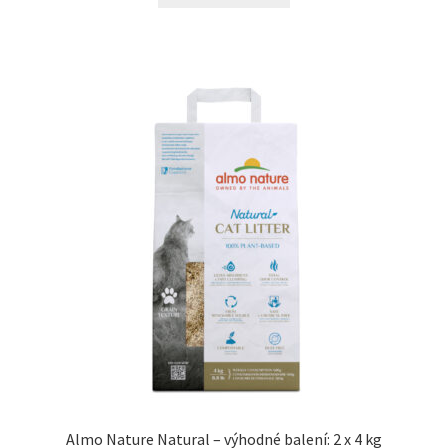
N&D Farmina pro kočky — Italské holistic krmivo
Odpočívadla pro kočky
Pamlsky pro kočky
Purizon pro kočky
Royal Canin pro kočky
Škrabadla pro kočky
Veterinární dieta pro kočky
Vše pro psy — Krmivo, doplňky, vybavení
Almo Nature Natural – výhodné balení: 2 x 4 kg
Boudy a výběhy