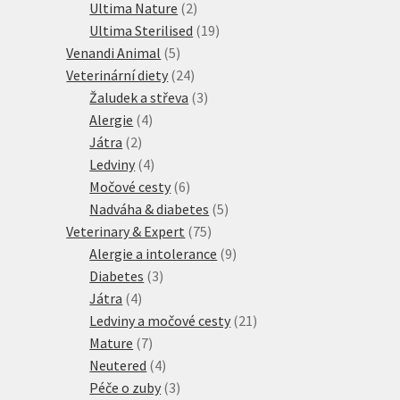
2
produktů
Ultima Nature
2
produkty
19
Ultima Sterilised
19
5
produktů
Venandi Animal
5
produktů
24
Veterinární diety
24
produktů
3
Žaludek a střeva
3
4
produkty
Alergie
4
2
produkty
Játra
2
produkty
4
Ledviny
4
produkty
6
Močové cesty
6
produktů
5
Nadváha & diabetes
5
75
produktů
Veterinary & Expert
75
produktů
9
Alergie a intolerance
9
3
produktů
Diabetes
3
4
produkty
Játra
4
produkty
21
Ledviny a močové cesty
21
7
produktů
Mature
7
produktů
4
Neutered
4
produkty
3
Péče o zuby
3