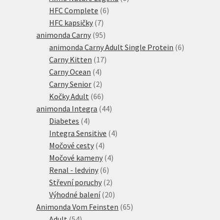
6
produktů
HFC Complete
6
7
produktů
HFC kapsičky
7
produktů
95
animonda Carny
95
produktů
6
animonda Carny Adult Single Protein
6
17
produktů
Carny Kitten
17
4
produktů
Carny Ocean
4
produkty
2
Carny Senior
2
produkty
66
Kočky Adult
66
produktů
44
animonda Integra
44
4
produktů
Diabetes
4
produkty
4
Integra Sensitive
4
4
produkty
Močové cesty
4
produkty
4
Močové kameny
4
6
produkty
Renal - ledviny
6
produktů
2
Střevní poruchy
2
produkty
20
Výhodné balení
20
produktů
65
Animonda Vom Feinsten
65
54
produktů
Adult
54