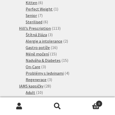
6
produkty
Kitten
6
produktů
1
Perfect Weight
1
7
produkt
Senior
7
produktů
6
Sterilised
6
produktů
113
Hill’s Prescription
113
3
produktů
Štítná žláza
3
produkty
2
Alergie a intolerance
2
16
produkty
Gastro potíže
16
15
produktů
Méně močení
15
produktů
15
Nadváha & Diabetes
15
3
produktů
On-Care
3
produkty
4
Problémy s ledvinami
4
3
produkty
Regenerace
3
28
produkty
IAMS kapsičky
28
10
produktů
Adult
10
produktů
4
IAMS Naturally
4
0
produkty
2
IAMS výhodná balení
2
Hledat:
Hledat
1
produkty
Kitten
1