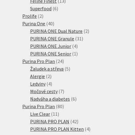
produktů
13
Feline Finest
13
6
produktů
Superfood
6
2
produktů
Prolife
2
produkty
40
Purina One
40
produktů
2
PURINA ONE Dual Nature
2
31
produkty
PURINA ONE Granule
31
4
produktů
PURINA ONE Junior
4
produkty
1
PURINA ONE Senior
1
24
produkt
Purina Pro Plan
24
produktů
5
Žaludek a střeva
5
2
produktů
Alergie
2
produkty
4
Ledviny
4
produkty
7
Močové cesty
7
produktů
6
Nadváha a diabetes
6
80
produktů
Purina Pro Plan
80
11
produktů
Live Clear
11
produktů
42
PURINA PRO PLAN
42
produktů
4
PURINA PRO PLAN Kitten
4