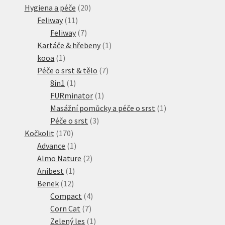
20
produkt
Hygiena a péče
20
11
produktů
Feliway
11
produktů
7
Feliway
7
produktů
1
Kartáče & hřebeny
1
1
produkt
kooa
1
produkt
7
Péče o srst & tělo
7
1
produktů
8in1
1
produkt
1
FURminator
1
produkt
1
Masážní pomůcky a péče o srst
1
3
produkt
Péče o srst
3
170
produkty
Kočkolit
170
produktů
1
Advance
1
produkt
2
Almo Nature
2
1
produkty
Anibest
1
12
produkt
Benek
12
produktů
4
Compact
4
7
produkty
Corn Cat
7
produktů
1
Zelený les
1