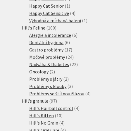
produkty
1
Happy Cat Senior
1
produkt
4
Happy Cat Sensitive
4
produkty
1
Výhodná a míchaná balení
1
100
produkt
Hill's Feline
100
produktů
6
Alergie a intolerance
6
6
produktů
Dentální hygiena
6
produktů
17
Gastro problémy
17
produktů
24
Močové problémy
24
produktů
22
Nadváha & Diabetes
22
2
produktů
Oncology
2
produkty
2
Problémy s játry
2
produkty
3
Problémy s klouby
3
produkty
4
Problémy se štítnou žlázou
4
97
produkty
Hill’s granule
97
produktů
4
Hill's Hairball control
4
10
produkty
Hill's Kitten
10
produktů
4
Hill's No Grain
4
produkty
4
Hill's Oral Care
4