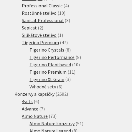
produktů
4
Professional Classic
4
10
produkty
Rostlinné stelivo
10
produktů
8
Sanicat Professional
8
2
produktů
Sepicat
2
produkty
1
Silikátové stelivo
1
produkt
47
Tigerino Premium
47
produktů
8
Tigerino Crystals
8
produktů
8
Tigerino Performance
8
10
produktů
Tigerino Plantbased
10
11
produktů
Tigerino Premium
11
3
produktů
Tigerino XL Grain
3
6
produkty
Výhodné sety
6
produktů
2692
Konzervy a kapsičky
2692
6
produktů
4vets
6
produktů
7
Advance
7
produktů
73
Almo Nature
73
produktů
51
Almo Nature konzervy
51
8
produktů
Almo Nature Legend
8