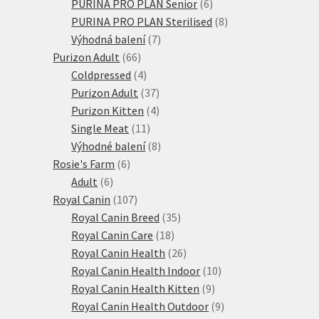
6
produkty
PURINA PRO PLAN Senior
6
produktů
8
PURINA PRO PLAN Sterilised
8
7
produktů
Výhodná balení
7
66
produktů
Purizon Adult
66
produktů
4
Coldpressed
4
produkty
37
Purizon Adult
37
produktů
4
Purizon Kitten
4
11
produkty
Single Meat
11
produktů
8
Výhodné balení
8
6
produktů
Rosie's Farm
6
6
produktů
Adult
6
produktů
107
Royal Canin
107
produktů
35
Royal Canin Breed
35
18
produktů
Royal Canin Care
18
produktů
26
Royal Canin Health
26
produktů
10
Royal Canin Health Indoor
10
9
produktů
Royal Canin Health Kitten
9
produktů
9
Royal Canin Health Outdoor
9