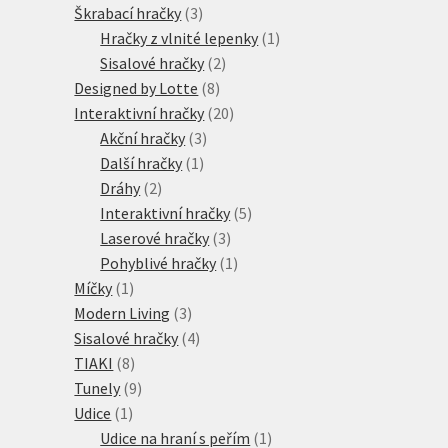
produktů
3
Škrabací hračky
3
produkty
1
Hračky z vlnité lepenky
1
2
produkt
Sisalové hračky
2
8
produkty
Designed by Lotte
8
produktů
20
Interaktivní hračky
20
3
produktů
Akční hračky
3
1
produkty
Další hračky
1
2
produkt
Dráhy
2
produkty
5
Interaktivní hračky
5
3
produktů
Laserové hračky
3
produkty
1
Pohyblivé hračky
1
1
produkt
Míčky
1
produkt
3
Modern Living
3
produkty
4
Sisalové hračky
4
8
produkty
TIAKI
8
produktů
9
Tunely
9
1
produktů
Udice
1
produkt
1
Udice na hraní s peřím
1