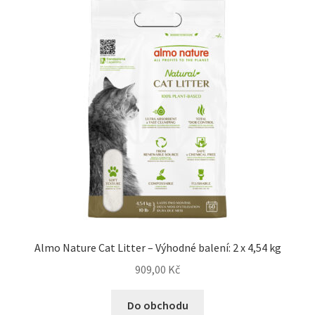
Concept for Life pro kočky — Krmivo pro každou životní
fázi
Feringa pro kočky — Lisované za studena a přírodní
Fontány pro kočky
Granule pro kočky
Hill’s pro kočky — Veterinární a prémiová výživa
Kočičí toalety
Almo Nature Cat Litter – Výhodné balení: 2 x 4,54 kg
Kočkolit
909,00
Kč
Konzervy a kapsičky pro kočky
Do obchodu