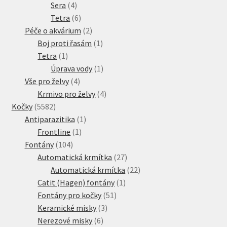
4
produktů
Sera
4
produkty
6
Tetra
6
produktů
2
Péče o akvárium
2
produkty
1
Boj proti řasám
1
1
produkt
Tetra
1
produkt
1
Úprava vody
1
4
produkt
Vše pro želvy
4
produkty
4
Krmivo pro želvy
4
5582
produkty
Kočky
5582
produktů
1
Antiparazitika
1
1
produkt
Frontline
1
104
produkt
Fontány
104
produktů
27
Automatická krmítka
27
produktů
22
Automatická krmítka
22
1
produktů
Catit (Hagen) fontány
1
51
produkt
Fontány pro kočky
51
3
produktů
Keramické misky
3
6
produkty
Nerezové misky
6