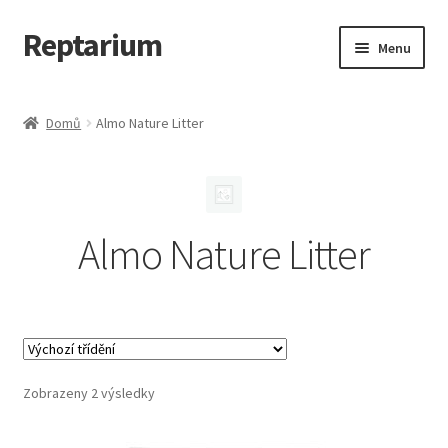
Reptarium
Přeskočit
Přejít
Menu
na
k
navigaci
obsahu
Úvodní stránka
webu
Domů
Almo Nature Litter
Košík
Malá zvířata — Klece, krmivo, vybavení
Almo Nature Litter
Můj účet
Obchod
Pokladna
Zobrazeny 2 výsledky
Vše pro kočky