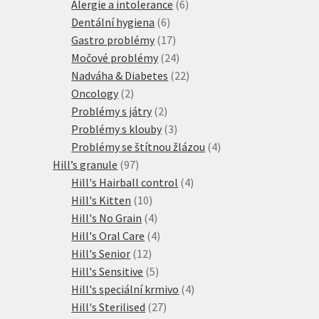
produktů
6
Alergie a intolerance
6
6
produktů
Dentální hygiena
6
produktů
17
Gastro problémy
17
produktů
24
Močové problémy
24
produktů
22
Nadváha & Diabetes
22
2
produktů
Oncology
2
produkty
2
Problémy s játry
2
produkty
3
Problémy s klouby
3
produkty
4
Problémy se štítnou žlázou
4
97
produkty
Hill’s granule
97
produktů
4
Hill's Hairball control
4
10
produkty
Hill's Kitten
10
produktů
4
Hill's No Grain
4
produkty
4
Hill's Oral Care
4
12
produkty
Hill's Senior
12
produktů
5
Hill's Sensitive
5
produktů
4
Hill's speciální krmivo
4
27
produkty
Hill's Sterilised
27