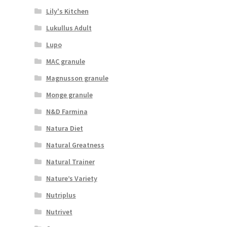
Lily's Kitchen
Lukullus Adult
Lupo
MAC granule
Magnusson granule
Monge granule
N&D Farmina
Natura Diet
Natural Greatness
Natural Trainer
Nature’s Variety
Nutriplus
Nutrivet