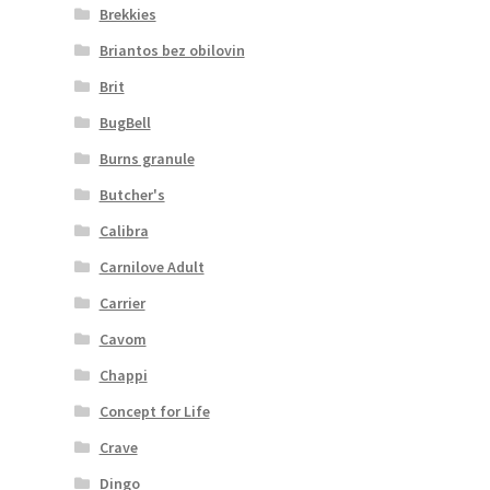
Brekkies
Briantos bez obilovin
Brit
BugBell
Burns granule
Butcher's
Calibra
Carnilove Adult
Carrier
Cavom
Chappi
Concept for Life
Crave
Dingo