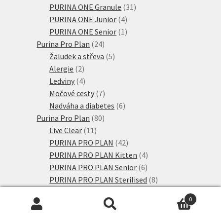
31
produkty
PURINA ONE Granule
31
4
produktů
PURINA ONE Junior
4
produkty
1
PURINA ONE Senior
1
24
produkt
Purina Pro Plan
24
produktů
5
Žaludek a střeva
5
2
produktů
Alergie
2
produkty
4
Ledviny
4
produkty
7
Močové cesty
7
produktů
6
Nadváha a diabetes
6
80
produktů
Purina Pro Plan
80
11
produktů
Live Clear
11
produktů
42
PURINA PRO PLAN
42
produktů
4
PURINA PRO PLAN Kitten
4
6
produkty
PURINA PRO PLAN Senior
6
produktů
8
PURINA PRO PLAN Sterilised
8
7
produktů
Výhodná balení
7
0
66
produktů
Purizon Adult
66
Hledat:
Hledat
produktů
4
Coldpressed
4