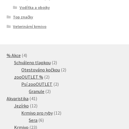
Vodítka a obojky
Top značky
Veterinární krmivo
4
% Akce
4
produkty
2
Schváleno tlapkou
2
produkty
2
Otestováno kočkou
2
2
produkty
zooOUTLET %
2
produkty
2
Psí zooOUTLET
2
2
produkty
Granule
2
41
produkty
Akvaristika
41
produktů
12
Jezírko
12
produktů
12
Krmivo pro ryby
12
6
produktů
Sera
6
23
produktů
Krmivo
23