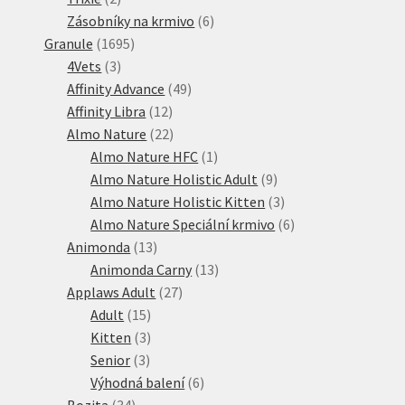
produkty
6
Zásobníky na krmivo
6
1695
produktů
Granule
1695
3
produktů
4Vets
3
produkty
49
Affinity Advance
49
12
produktů
Affinity Libra
12
produktů
22
Almo Nature
22
produktů
1
Almo Nature HFC
1
produkt
9
Almo Nature Holistic Adult
9
produktů
3
Almo Nature Holistic Kitten
3
produkty
6
Almo Nature Speciální krmivo
6
13
produktů
Animonda
13
produktů
13
Animonda Carny
13
27
produktů
Applaws Adult
27
15
produktů
Adult
15
produktů
3
Kitten
3
3
produkty
Senior
3
produkty
6
Výhodná balení
6
34
produktů
Bozita
34