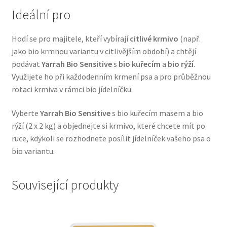
Ideální pro
Veterinární dieta pro psy
Hodí se pro majitele, kteří vybírají
citlivé krmivo
(např.
Vodítka a obojky
jako bio krmnou variantu v citlivějším období) a chtějí
podávat
Yarrah Bio Sensitive
s
bio kuřecím
a
bio rýží
.
Wolf of Wilderness
Využijete ho při každodenním krmení psa a pro průběžnou
rotaci krmiva v rámci bio jídelníčku.
Vyberte
Yarrah Bio Sensitive
s bio kuřecím masem a bio
rýží (2 x 2 kg) a objednejte si krmivo, které chcete mít po
ruce, kdykoli se rozhodnete posílit jídelníček vašeho psa o
bio variantu.
Související produkty