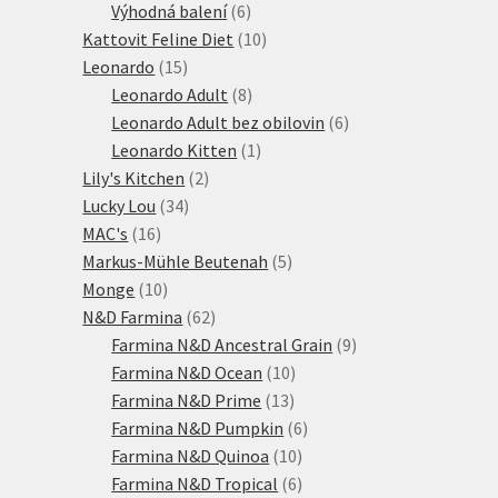
6
produktů
Výhodná balení
6
produktů
10
Kattovit Feline Diet
10
15
produktů
Leonardo
15
produktů
8
Leonardo Adult
8
produktů
6
Leonardo Adult bez obilovin
6
1
produktů
Leonardo Kitten
1
2
produkt
Lily's Kitchen
2
34
produkty
Lucky Lou
34
16
produktů
MAC's
16
produktů
5
Markus-Mühle Beutenah
5
10
produktů
Monge
10
produktů
62
N&D Farmina
62
produktů
9
Farmina N&D Ancestral Grain
9
10
produktů
Farmina N&D Ocean
10
13
produktů
Farmina N&D Prime
13
produktů
6
Farmina N&D Pumpkin
6
10
produktů
Farmina N&D Quinoa
10
produktů
6
Farmina N&D Tropical
6