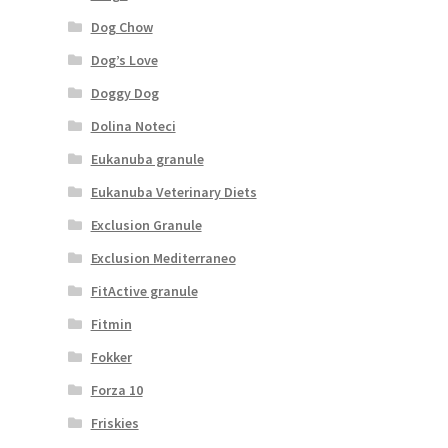
Dog Chow
Dog’s Love
Doggy Dog
Dolina Noteci
Eukanuba granule
Eukanuba Veterinary Diets
Exclusion Granule
Exclusion Mediterraneo
FitActive granule
Fitmin
Fokker
Forza 10
Friskies