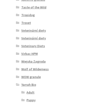
Taste of the Wild
Tropidog
Trovet
Veterinární diety
Veterinární diety
Veterinary Diets
Virbac HPM
Wiejska Zagroda
Wolf of Wilderness
WOW granule
Yarrah Bio
Adult
Puppy