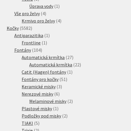
produkt
1
Úprava vody
1
4
produkt
Vše pro želvy
4
produkty
4
Krmivo pro želvy
4
5582
produkty
Kočky
5582
produktů
1
Antiparazitika
1
1
produkt
Frontline
1
104
produkt
Fontány
104
produktů
27
Automatická krmítka
27
produktů
22
Automatická krmítka
22
1
produktů
Catit (Hagen) fontány
1
51
produkt
Fontány pro kočky
51
3
produktů
Keramické misky
3
6
produkty
Nerezové misky
6
produktů
2
Melaminové misky
2
1
produkty
Plastové misky
1
produkt
2
Podložky pod misky
2
5
produkty
TIAKI
5
2
produktů
Trixie
2