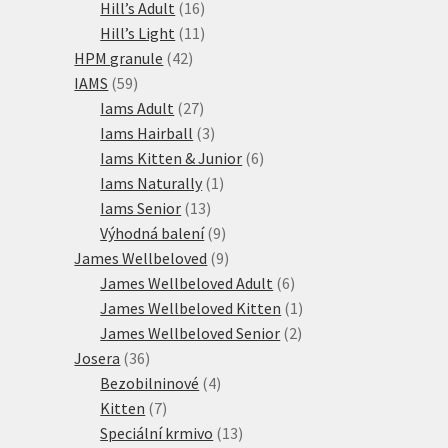
16
produktů
Hill’s Adult
16
produktů
11
Hill’s Light
11
42
produktů
HPM granule
42
59
produktů
IAMS
59
produktů
27
Iams Adult
27
produktů
3
Iams Hairball
3
produkty
6
Iams Kitten & Junior
6
1
produktů
Iams Naturally
1
13
produkt
Iams Senior
13
produktů
9
Výhodná balení
9
produktů
9
James Wellbeloved
9
produktů
6
James Wellbeloved Adult
6
produktů
1
James Wellbeloved Kitten
1
2
produkt
James Wellbeloved Senior
2
36
produkty
Josera
36
produktů
4
Bezobilninové
4
7
produkty
Kitten
7
produktů
13
Speciální krmivo
13