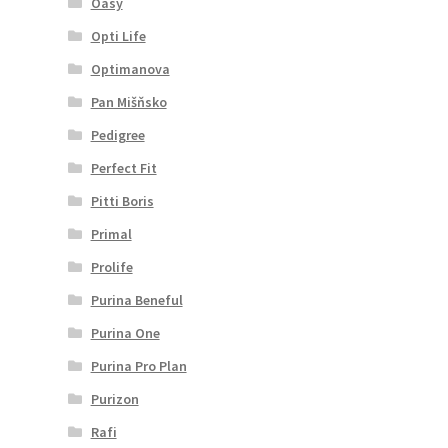
Oasy
Opti Life
Optimanova
Pan Mišňsko
Pedigree
Perfect Fit
Pitti Boris
Primal
Prolife
Purina Beneful
Purina One
Purina Pro Plan
Purizon
Rafi