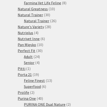
produktů
8
Farmina Vet Life Feline
8
10
produktů
Natural Greatness
10
30
produktů
Natural Trainer
30
produktů
26
Natural Trainer
26
28
produktů
Nature's Variety
28
4
produktů
Nutriplus
4
produkty
6
Nutrivet Inne
6
10
produktů
Pan Mięsko
10
30
produktů
Perfect Fit
30
24
produktů
Adult
24
4
produktů
Senior
4
1
produkty
Pitti
1
produkt
19
Porta 21
19
produktů
13
Feline Finest
13
6
produktů
Superfood
6
2
produktů
Prolife
2
produkty
40
Purina One
40
produktů
2
PURINA ONE Dual Nature
2