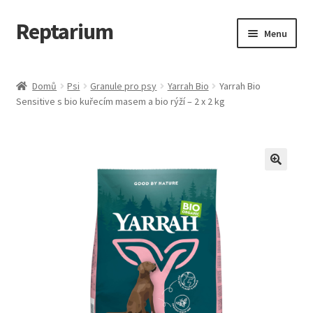
Reptarium
Přeskočit
Přejít
Menu
na
k
navigaci
obsahu
Úvodní stránka
webu
Domů
Psi
Granule pro psy
Yarrah Bio
Yarrah Bio
Sensitive s bio kuřecím masem a bio rýží – 2 x 2 kg
Košík
Malá zvířata — Klece, krmivo, vybavení
Můj účet
Obchod
Pokladna
Vše pro kočky