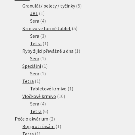
produktů
5
Granulát/ pelety / tyčinky
5
1
produktů
JBL
1
produkt
4
Sera
4
produkty
5
Krmivo ve formě tablet
5
3
produktů
Sera
3
produkty
1
Tetra
1
produkt
1
Ryby žijící převážně u dna
1
1
produkt
Sera
1
produkt
1
Speciální
1
1
produkt
Sera
1
1
produkt
Tetra
1
produkt
1
Tabletové krmivo
1
10
produkt
Vločkové krmivo
10
4
produktů
Sera
4
produkty
6
Tetra
6
produktů
2
Péče o akvárium
2
produkty
1
Boj proti řasám
1
1
produkt
Tetra
1