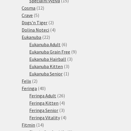
15
produkt
Speciální výživa
15
12
produktů
Cosma
12
5
produktů
Crave
5
produktů
2
Dogs'n Tiger
2
produkty
4
Dolina Noteci
4
22
produkty
Eukanuba
22
produktů
6
Eukanuba Adult
6
produktů
9
Eukanuba Grain Free
9
3
produktů
Eukanuba Hairball
3
3
produkty
Eukanuba Kitten
3
1
produkty
Eukanuba Senior
1
2
produkt
Felix
2
produkty
40
Feringa
40
produktů
26
Feringa Adult
26
produktů
4
Feringa Kitten
4
3
produkty
Feringa Senior
3
produkty
4
Feringa Vitality
4
14
produkty
Fitmin
14