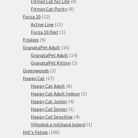
produktů
8
Fitmin Cat for Life
8
6
produktů
Fitmin Cat Purity
6
12
produktů
Forza 10
12
produktů
11
Active Line
11
produktů
1
Forza 10 Diet
1
9
produkt
Friskies
9
produktů
16
GranataPet Adult
16
produktů
14
GranataPet Adult
14
produktů
2
GranataPet Kitten
2
2
produkty
Greenwoods
2
17
produkty
Happy Cat
17
produktů
6
Happy Cat Adult
6
produktů
1
Happy Cat Adult Indoor
1
4
produkt
Happy Cat Junior
4
produkty
1
Happy Cat Senior
1
produkt
4
Happy Cat Sensitive
4
produkty
1
Výhodná a míchaná balení
1
100
produkt
Hill's Feline
100