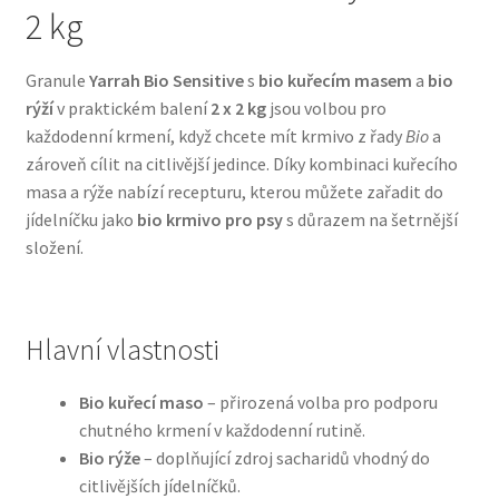
2 kg
Bozita pro psy — Švédské krmivo s nordickou kvalitou
Granule
Yarrah Bio Sensitive
s
bio kuřecím masem
a
bio
rýží
v praktickém balení
2 x 2 kg
jsou volbou pro
Brit pro psy
každodenní krmení, když chcete mít krmivo z řady
Bio
a
zároveň cílit na citlivější jedince. Díky kombinaci kuřecího
Granule pro psy
masa a rýže nabízí recepturu, kterou můžete zařadit do
jídelníčku jako
bio krmivo pro psy
s důrazem na šetrnější
Natural Trainer pro psy — Italské krmivo s
složení.
přírodními složkami
Happy Dog — Německá kvalita a přirozené složení
Hlavní vlastnosti
Hill’s pro psy
Bio kuřecí maso
– přirozená volba pro podporu
chutného krmení v každodenní rutině.
Hračky pro psy
Bio rýže
– doplňující zdroj sacharidů vhodný do
citlivějších jídelníčků.
Konzervy a kapsičky pro psy