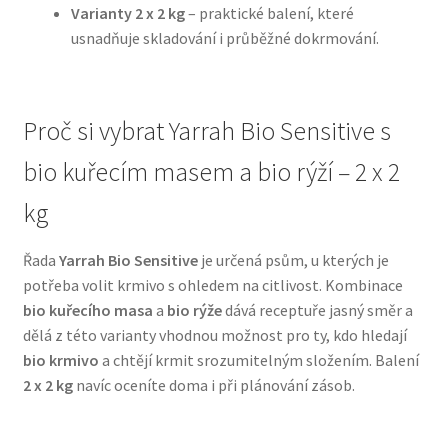
Varianty 2 x 2 kg
– praktické balení, které
usnadňuje skladování i průběžné dokrmování.
N&D Farmina pro psy — Italské holistic krmivo
Oblečky pro psy
Proč si vybrat Yarrah Bio Sensitive s
Pamlsky pro psy
bio kuřecím masem a bio rýží – 2 x 2
kg
Pelíšky pro psy
Řada
Yarrah Bio Sensitive
je určená psům, u kterých je
Ortopedické pelíšky
potřeba volit krmivo s ohledem na citlivost. Kombinace
bio kuřecího masa
a
bio rýže
dává receptuře jasný směr a
Přepravky pro psy
dělá z této varianty vhodnou možnost pro ty, kdo hledají
bio krmivo
a chtějí krmit srozumitelným složením. Balení
Purizon pro psy — Vysoký obsah masa, bez obilovin
2 x 2 kg
navíc oceníte doma i při plánování zásob.
Royal Canin pro psy