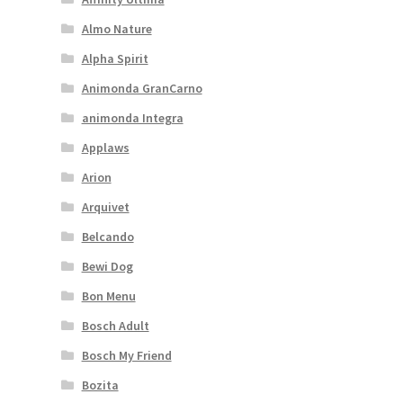
Almo Nature
Alpha Spirit
Animonda GranCarno
animonda Integra
Applaws
Arion
Arquivet
Belcando
Bewi Dog
Bon Menu
Bosch Adult
Bosch My Friend
Bozita