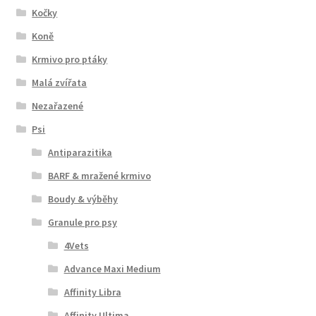
Kočky
Koně
Krmivo pro ptáky
Malá zvířata
Nezařazené
Psi
Antiparazitika
BARF & mražené krmivo
Boudy & výběhy
Granule pro psy
4Vets
Advance Maxi Medium
Affinity Libra
Affinity Ultima