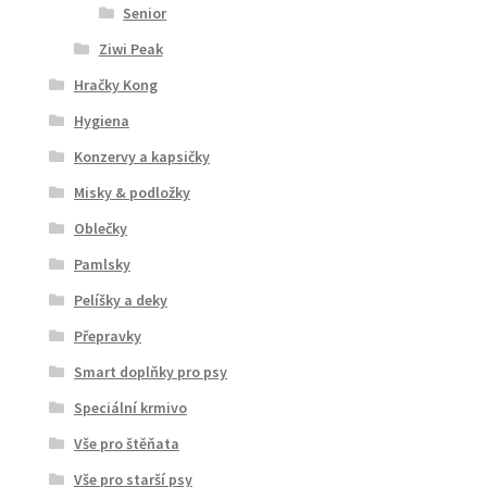
Senior
Ziwi Peak
Hračky Kong
Hygiena
Konzervy a kapsičky
Misky & podložky
Oblečky
Pamlsky
Pelíšky a deky
Přepravky
Smart doplňky pro psy
Speciální krmivo
Vše pro štěňata
Vše pro starší psy