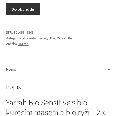
N&D Farmina pro kočky — Italské holistic krmivo
Do obchodu
Odpočívadla pro kočky
Pamlsky pro kočky
SKU:
36109849803
Kategorie:
Granule pro psy
,
Psi
,
Yarrah Bio
Značka:
Yarrah
Purizon pro kočky
Royal Canin pro kočky
Popis
Škrabadla pro kočky
Popis
Veterinární dieta pro kočky
Yarrah Bio Sensitive s bio
Vše pro psy — Krmivo, doplňky, vybavení
kuřecím masem a bio rýží – 2 x
Boudy a výběhy