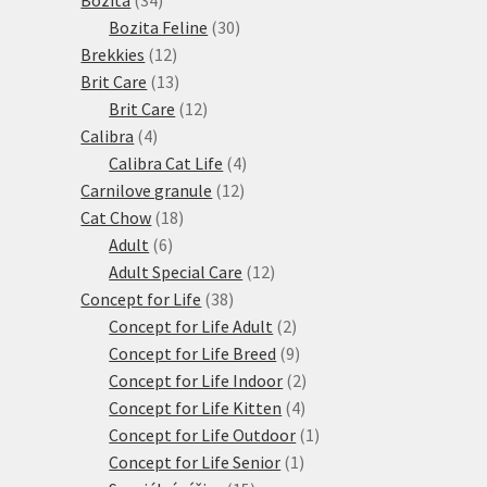
produktů
30
Bozita Feline
30
12
produktů
Brekkies
12
produktů
13
Brit Care
13
produktů
12
Brit Care
12
4
produktů
Calibra
4
produkty
4
Calibra Cat Life
4
12
produkty
Carnilove granule
12
18
produktů
Cat Chow
18
6
produktů
Adult
6
produktů
12
Adult Special Care
12
38
produktů
Concept for Life
38
produktů
2
Concept for Life Adult
2
produkty
9
Concept for Life Breed
9
produktů
2
Concept for Life Indoor
2
4
produkty
Concept for Life Kitten
4
produkty
1
Concept for Life Outdoor
1
1
produkt
Concept for Life Senior
1