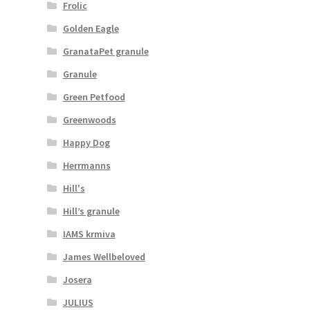
Frolic
Golden Eagle
GranataPet granule
Granule
Green Petfood
Greenwoods
Happy Dog
Herrmanns
Hill's
Hill’s granule
IAMS krmiva
James Wellbeloved
Josera
JULIUS