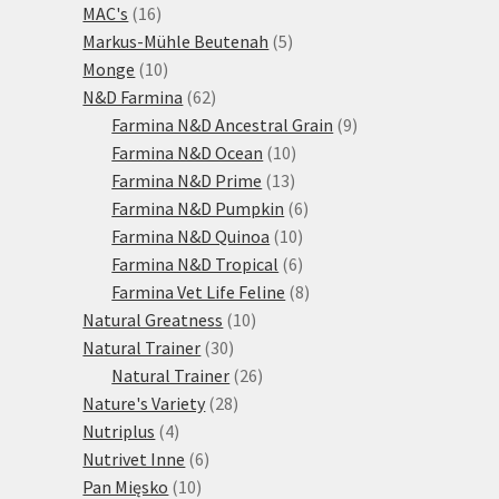
16
produktů
MAC's
16
produktů
5
Markus-Mühle Beutenah
5
10
produktů
Monge
10
produktů
62
N&D Farmina
62
produktů
9
Farmina N&D Ancestral Grain
9
10
produktů
Farmina N&D Ocean
10
13
produktů
Farmina N&D Prime
13
produktů
6
Farmina N&D Pumpkin
6
10
produktů
Farmina N&D Quinoa
10
produktů
6
Farmina N&D Tropical
6
produktů
8
Farmina Vet Life Feline
8
10
produktů
Natural Greatness
10
30
produktů
Natural Trainer
30
produktů
26
Natural Trainer
26
28
produktů
Nature's Variety
28
4
produktů
Nutriplus
4
produkty
6
Nutrivet Inne
6
10
produktů
Pan Mięsko
10