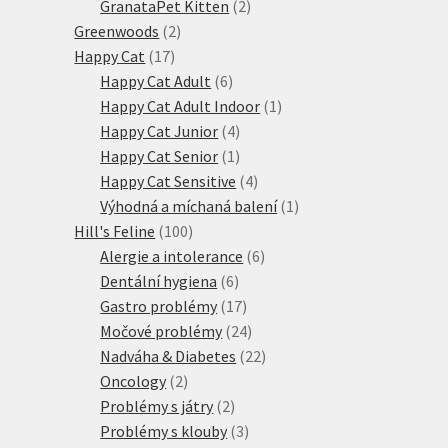
produktů
2
GranataPet Kitten
2
2
produkty
Greenwoods
2
17
produkty
Happy Cat
17
produktů
6
Happy Cat Adult
6
produktů
1
Happy Cat Adult Indoor
1
4
produkt
Happy Cat Junior
4
produkty
1
Happy Cat Senior
1
produkt
4
Happy Cat Sensitive
4
produkty
1
Výhodná a míchaná balení
1
100
produkt
Hill's Feline
100
produktů
6
Alergie a intolerance
6
6
produktů
Dentální hygiena
6
produktů
17
Gastro problémy
17
produktů
24
Močové problémy
24
produktů
22
Nadváha & Diabetes
22
2
produktů
Oncology
2
produkty
2
Problémy s játry
2
produkty
3
Problémy s klouby
3