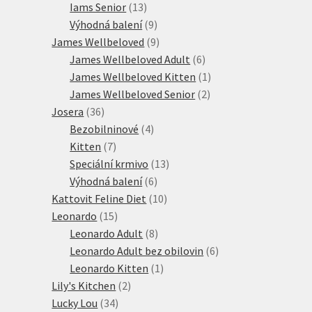
13
produkt
Iams Senior
13
produktů
9
Výhodná balení
9
produktů
9
James Wellbeloved
9
produktů
6
James Wellbeloved Adult
6
produktů
1
James Wellbeloved Kitten
1
2
produkt
James Wellbeloved Senior
2
36
produkty
Josera
36
produktů
4
Bezobilninové
4
7
produkty
Kitten
7
produktů
13
Speciální krmivo
13
6
produktů
Výhodná balení
6
produktů
10
Kattovit Feline Diet
10
15
produktů
Leonardo
15
produktů
8
Leonardo Adult
8
produktů
6
Leonardo Adult bez obilovin
6
1
produktů
Leonardo Kitten
1
2
produkt
Lily's Kitchen
2
34
produkty
Lucky Lou
34