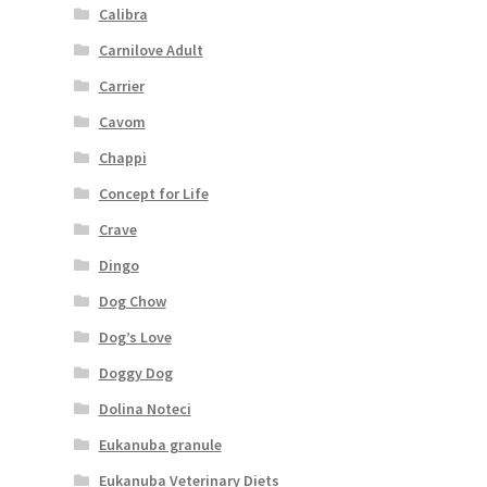
Calibra
Carnilove Adult
Carrier
Cavom
Chappi
Concept for Life
Crave
Dingo
Dog Chow
Dog’s Love
Doggy Dog
Dolina Noteci
Eukanuba granule
Eukanuba Veterinary Diets