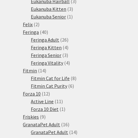
3
produktů
Eukanuba Hairball
3
3
produkty
Eukanuba Kitten
3
1
produkty
Eukanuba Senior
1
2
produkt
Felix
2
produkty
40
Feringa
40
produktů
26
Feringa Adult
26
produktů
4
Feringa Kitten
4
3
produkty
Feringa Senior
3
produkty
4
Feringa Vitality
4
14
produkty
Fitmin
14
produktů
8
Fitmin Cat for Life
8
6
produktů
Fitmin Cat Purity
6
12
produktů
Forza 10
12
produktů
11
Active Line
11
produktů
1
Forza 10 Diet
1
9
produkt
Friskies
9
produktů
16
GranataPet Adult
16
produktů
14
GranataPet Adult
14