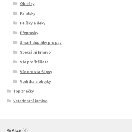
Oblečky
Pamlsky
Pelíšky a deky
Přepravky
Smart doplňky pro psy
Speciální krmivo
Vše pro štěňata
Vše pro starší psy
Vodítka a obojky
Top značky
Veterinární krmivo
4
% Akce
4