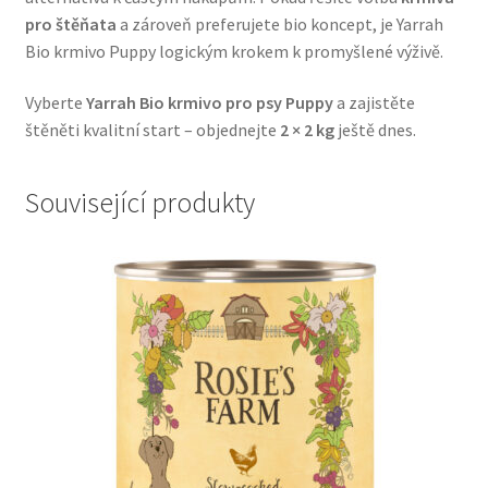
pro štěňata
a zároveň preferujete bio koncept, je Yarrah
Veterinární dieta pro psy
Bio krmivo Puppy logickým krokem k promyšlené výživě.
Vodítka a obojky
Vyberte
Yarrah Bio krmivo pro psy Puppy
a zajistěte
štěněti kvalitní start – objednejte
2 × 2 kg
ještě dnes.
Wolf of Wilderness
Související produkty