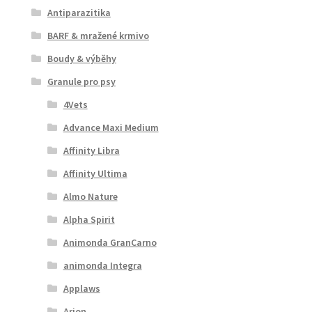
Antiparazitika
BARF & mražené krmivo
Boudy & výběhy
Granule pro psy
4Vets
Advance Maxi Medium
Affinity Libra
Affinity Ultima
Almo Nature
Alpha Spirit
Animonda GranCarno
animonda Integra
Applaws
Arion