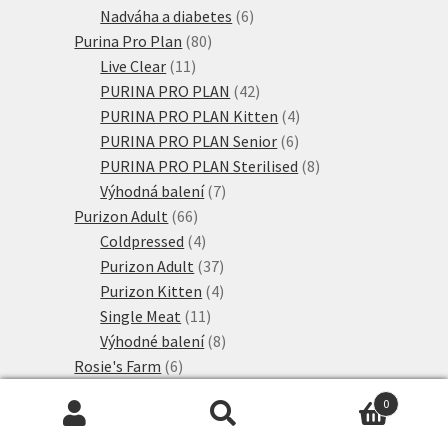
produktů
6
Nadváha a diabetes
6
80
produktů
Purina Pro Plan
80
11
produktů
Live Clear
11
produktů
42
PURINA PRO PLAN
42
produktů
4
PURINA PRO PLAN Kitten
4
6
produkty
PURINA PRO PLAN Senior
6
produktů
8
PURINA PRO PLAN Sterilised
8
7
produktů
Výhodná balení
7
66
produktů
Purizon Adult
66
produktů
4
Coldpressed
4
produkty
37
Purizon Adult
37
produktů
4
Purizon Kitten
4
11
produkty
Single Meat
11
produktů
8
Výhodné balení
8
6
produktů
Rosie's Farm
6
6
produktů
Adult
6
0
produktů
107
Royal Canin
107
Hledat:
Hledat
produktů
35
Royal Canin Breed
35