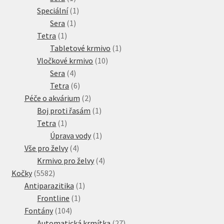
produkt
1
Speciální
1
1
produkt
Sera
1
1
produkt
Tetra
1
produkt
1
Tabletové krmivo
1
10
produkt
Vločkové krmivo
10
4
produktů
Sera
4
produkty
6
Tetra
6
produktů
2
Péče o akvárium
2
produkty
1
Boj proti řasám
1
1
produkt
Tetra
1
produkt
1
Úprava vody
1
4
produkt
Vše pro želvy
4
produkty
4
Krmivo pro želvy
4
5582
produkty
Kočky
5582
produktů
1
Antiparazitika
1
1
produkt
Frontline
1
104
produkt
Fontány
104
produktů
27
Automatická krmítka
27