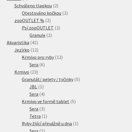
produkty
2
Schváleno tlapkou
2
produkty
2
Otestováno kočkou
2
2
produkty
zooOUTLET %
2
produkty
2
Psí zooOUTLET
2
2
produkty
Granule
2
41
produkty
Akvaristika
41
produktů
12
Jezírko
12
produktů
12
Krmivo pro ryby
12
6
produktů
Sera
6
23
produktů
Krmivo
23
produktů
5
Granulát/ pelety / tyčinky
5
1
produktů
JBL
1
produkt
4
Sera
4
produkty
5
Krmivo ve formě tablet
5
3
produktů
Sera
3
produkty
1
Tetra
1
produkt
1
Ryby žijící převážně u dna
1
1
produkt
Sera
1