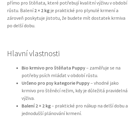
přímo pro štěňata, které potřebují kvalitní výživu v období
růstu. Balení
2 × 2 kg
je praktické pro plynulé krmení a
Bozita pro psy — Švédské krmivo s nordickou kvalitou
zároveň poskytuje jistotu, že budete mít dostatek krmiva
po delší dobu.
Brit pro psy
Granule pro psy
Hlavní vlastnosti
Natural Trainer pro psy — Italské krmivo s
Bio krmivo pro štěňata Puppy
– zaměřuje se na
přírodními složkami
potřeby psích mláďat v období růstu.
Určeno pro psy kategorie Puppy
– vhodné jako
Happy Dog — Německá kvalita a přirozené složení
krmivo pro štěněcí režim, kdy je důležitá pravidelná
výživa.
Hill’s pro psy
Balení 2 × 2 kg
– praktické pro nákup na delší dobu a
jednodušší plánování krmení.
Hračky pro psy
Konzervy a kapsičky pro psy