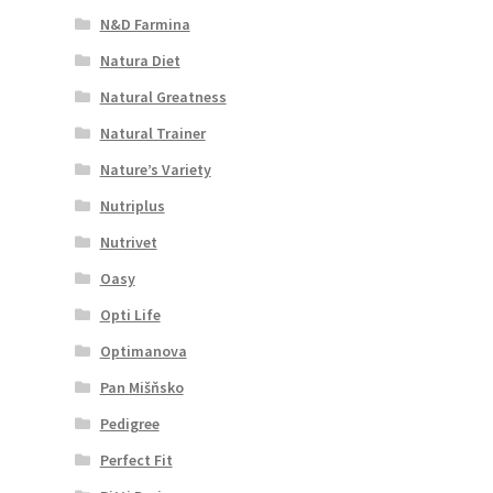
N&D Farmina
Natura Diet
Natural Greatness
Natural Trainer
Nature’s Variety
Nutriplus
Nutrivet
Oasy
Opti Life
Optimanova
Pan Mišňsko
Pedigree
Perfect Fit