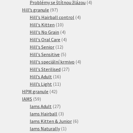
produkty
4
Problémy se štítnou žlázou
4
97
produkty
Hill’s granule
97
produktů
4
Hill's Hairball control
4
10
produkty
Hill's Kitten
10
produktů
4
Hill's No Grain
4
produkty
4
Hill's Oral Care
4
12
produkty
Hill's Senior
12
produktů
5
Hill's Sensitive
5
produktů
4
Hill's speciální krmivo
4
27
produkty
Hill's Sterilised
27
16
produktů
Hill’s Adult
16
produktů
11
Hill’s Light
11
42
produktů
HPM granule
42
59
produktů
IAMS
59
produktů
27
Iams Adult
27
produktů
3
Iams Hairball
3
produkty
6
Iams Kitten & Junior
6
1
produktů
Iams Naturally
1