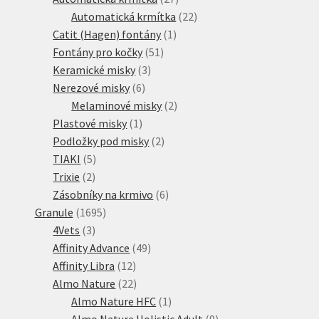
produktů
22
Automatická krmítka
22
1
produktů
Catit (Hagen) fontány
1
51
produkt
Fontány pro kočky
51
3
produktů
Keramické misky
3
6
produkty
Nerezové misky
6
produktů
2
Melaminové misky
2
1
produkty
Plastové misky
1
produkt
2
Podložky pod misky
2
5
produkty
TIAKI
5
2
produktů
Trixie
2
produkty
6
Zásobníky na krmivo
6
1695
produktů
Granule
1695
3
produktů
4Vets
3
produkty
49
Affinity Advance
49
12
produktů
Affinity Libra
12
produktů
22
Almo Nature
22
produktů
1
Almo Nature HFC
1
produkt
9
Almo Nature Holistic Adult
9