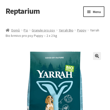
Reptarium
Přeskočit
Přejít
Menu
na
k
navigaci
obsahu
Úvodní stránka
webu
Domů
Psi
Granule pro psy
Yarrah Bio
Puppy
Yarrah
Bio krmivo pro psy Puppy – 2 x 2 kg
Košík
Malá zvířata — Klece, krmivo, vybavení
Můj účet
Obchod
Pokladna
Vše pro kočky