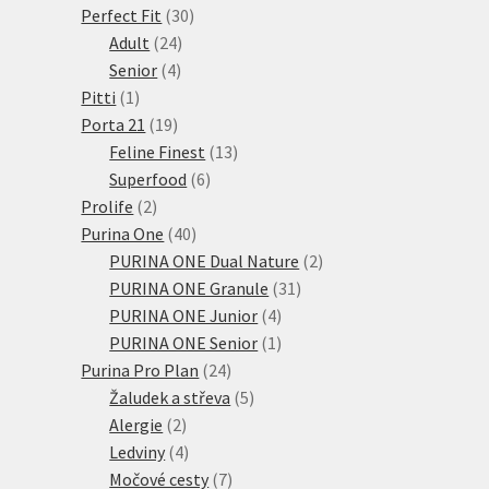
30
produktů
Perfect Fit
30
24
produktů
Adult
24
4
produktů
Senior
4
1
produkty
Pitti
1
produkt
19
Porta 21
19
produktů
13
Feline Finest
13
6
produktů
Superfood
6
2
produktů
Prolife
2
produkty
40
Purina One
40
produktů
2
PURINA ONE Dual Nature
2
31
produkty
PURINA ONE Granule
31
4
produktů
PURINA ONE Junior
4
produkty
1
PURINA ONE Senior
1
24
produkt
Purina Pro Plan
24
produktů
5
Žaludek a střeva
5
2
produktů
Alergie
2
produkty
4
Ledviny
4
produkty
7
Močové cesty
7