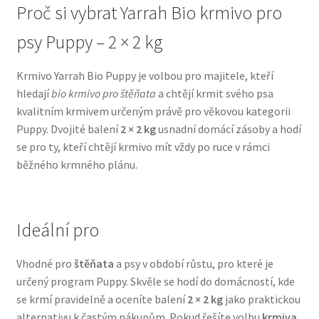
Proč si vybrat Yarrah Bio krmivo pro
N&D Farmina pro psy — Italské holistic krmivo
psy Puppy – 2 × 2 kg
Oblečky pro psy
Krmivo Yarrah Bio Puppy je volbou pro majitele, kteří
hledají
bio krmivo pro štěňata
a chtějí krmit svého psa
Pamlsky pro psy
kvalitním krmivem určeným právě pro věkovou kategorii
Puppy. Dvojité balení
2 × 2 kg
usnadní domácí zásoby a hodí
se pro ty, kteří chtějí krmivo mít vždy po ruce v rámci
Pelíšky pro psy
běžného krmného plánu.
Ortopedické pelíšky
Přepravky pro psy
Ideální pro
Purizon pro psy — Vysoký obsah masa, bez obilovin
Vhodné pro
štěňata
a psy v období růstu, pro které je
určený program Puppy. Skvěle se hodí do domácností, kde
se krmí pravidelně a oceníte balení
2 × 2 kg
jako praktickou
Royal Canin pro psy
alternativu k častým nákupům. Pokud řešíte volbu
krmiva