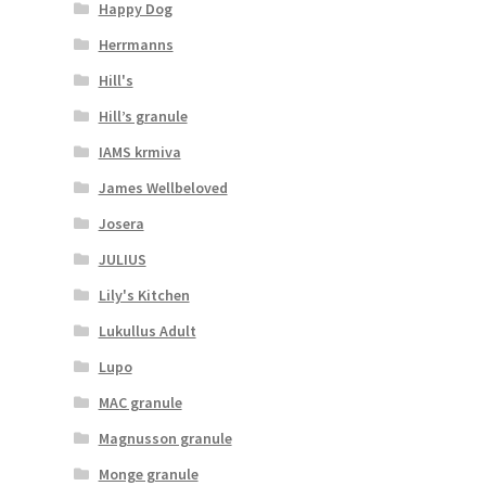
Happy Dog
Herrmanns
Hill's
Hill’s granule
IAMS krmiva
James Wellbeloved
Josera
JULIUS
Lily's Kitchen
Lukullus Adult
Lupo
MAC granule
Magnusson granule
Monge granule