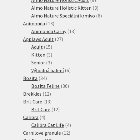
produktů
3
Almo Nature Holistic Kitten
3
produkty
6
Almo Nature Speciální krmivo
6
13
produktů
Animonda
13
produktů
13
Animonda Carny
13
27
produktů
Applaws Adult
27
15
produktů
Adult
15
produktů
3
Kitten
3
3
produkty
Senior
3
produkty
6
Výhodná balení
6
34
produktů
Bozita
34
produktů
30
Bozita Feline
30
12
produktů
Brekkies
12
produktů
13
Brit Care
13
produktů
12
Brit Care
12
4
produktů
Calibra
4
produkty
4
Calibra Cat Life
4
12
produkty
Carnilove granule
12