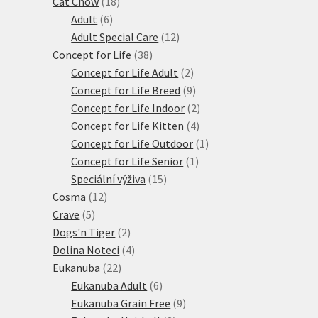
18
produktů
Cat Chow
18
6
produktů
Adult
6
produktů
12
Adult Special Care
12
38
produktů
Concept for Life
38
produktů
2
Concept for Life Adult
2
produkty
9
Concept for Life Breed
9
produktů
2
Concept for Life Indoor
2
4
produkty
Concept for Life Kitten
4
produkty
1
Concept for Life Outdoor
1
1
produkt
Concept for Life Senior
1
15
produkt
Speciální výživa
15
12
produktů
Cosma
12
5
produktů
Crave
5
produktů
2
Dogs'n Tiger
2
produkty
4
Dolina Noteci
4
22
produkty
Eukanuba
22
produktů
6
Eukanuba Adult
6
produktů
9
Eukanuba Grain Free
9