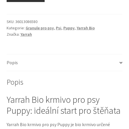
N&D Farmina pro kočky — Italské holistic krmivo
Odpočívadla pro kočky
SKU:
36013086580
Kategorie:
Granule pro psy
,
Psi
,
Puppy
,
Yarrah Bio
Značka:
Yarrah
Pamlsky pro kočky
Purizon pro kočky
Popis
Royal Canin pro kočky
Popis
Škrabadla pro kočky
Yarrah Bio krmivo pro psy
Veterinární dieta pro kočky
Puppy: ideální start pro štěňata
Vše pro psy — Krmivo, doplňky, vybavení
Yarrah Bio krmivo pro psy Puppy je bio krmivo určené
Boudy a výběhy