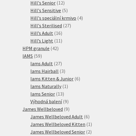
12
produkty
Hill's Senior
12
produktů
5
Hill's Sensitive
5
produktů
4
Hill's speciální krmivo
4
27
produkty
Hill's Sterilised
27
16
produktů
Hill’s Adult
16
produktů
11
Hill’s Light
11
42
produktů
HPM granule
42
59
produktů
IAMS
59
produktů
27
Iams Adult
27
produktů
3
Iams Hairball
3
produkty
6
Iams Kitten & Junior
6
1
produktů
Iams Naturally
1
13
produkt
Iams Senior
13
produktů
9
Výhodná balení
9
produktů
9
James Wellbeloved
9
produktů
6
James Wellbeloved Adult
6
produktů
1
James Wellbeloved Kitten
1
2
produkt
James Wellbeloved Senior
2