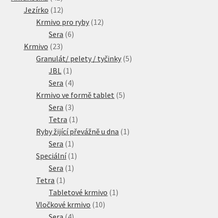
produktů
12
Jezírko
12
produktů
12
Krmivo pro ryby
12
6
produktů
Sera
6
23
produktů
Krmivo
23
produktů
5
Granulát/ pelety / tyčinky
5
1
produktů
JBL
1
produkt
4
Sera
4
produkty
5
Krmivo ve formě tablet
5
3
produktů
Sera
3
produkty
1
Tetra
1
produkt
1
Ryby žijící převážně u dna
1
1
produkt
Sera
1
produkt
1
Speciální
1
1
produkt
Sera
1
1
produkt
Tetra
1
produkt
1
Tabletové krmivo
1
10
produkt
Vločkové krmivo
10
4
produktů
Sera
4