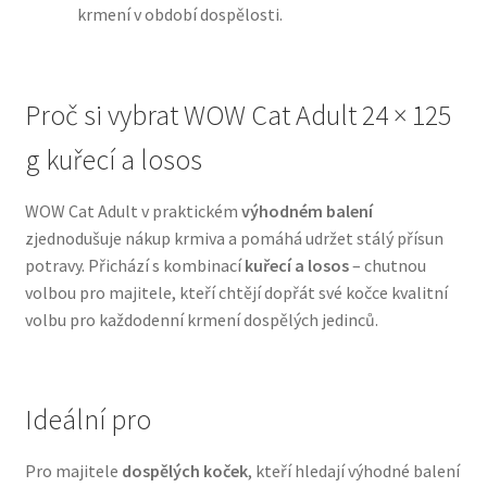
krmení v období dospělosti.
N&D Farmina pro psy — Italské holistic krmivo
Proč si vybrat WOW Cat Adult 24 × 125
Oblečky pro psy
g kuřecí a losos
Pamlsky pro psy
WOW Cat Adult v praktickém
výhodném balení
Pelíšky pro psy
zjednodušuje nákup krmiva a pomáhá udržet stálý přísun
potravy. Přichází s kombinací
kuřecí a losos
– chutnou
Ortopedické pelíšky
volbou pro majitele, kteří chtějí dopřát své kočce kvalitní
volbu pro každodenní krmení dospělých jedinců.
Přepravky pro psy
Purizon pro psy — Vysoký obsah masa, bez obilovin
Ideální pro
Royal Canin pro psy
Pro majitele
dospělých koček
, kteří hledají výhodné balení