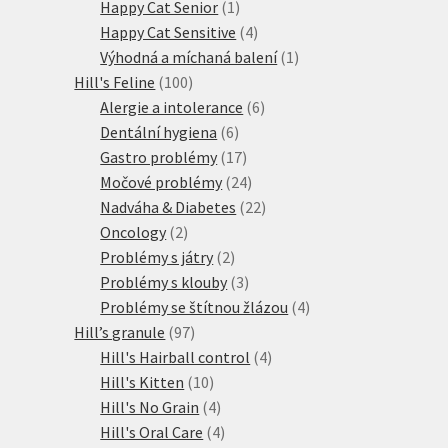
produkty
1
Happy Cat Senior
1
produkt
4
Happy Cat Sensitive
4
produkty
1
Výhodná a míchaná balení
1
100
produkt
Hill's Feline
100
produktů
6
Alergie a intolerance
6
6
produktů
Dentální hygiena
6
produktů
17
Gastro problémy
17
produktů
24
Močové problémy
24
produktů
22
Nadváha & Diabetes
22
2
produktů
Oncology
2
produkty
2
Problémy s játry
2
produkty
3
Problémy s klouby
3
produkty
4
Problémy se štítnou žlázou
4
97
produkty
Hill’s granule
97
produktů
4
Hill's Hairball control
4
10
produkty
Hill's Kitten
10
produktů
4
Hill's No Grain
4
produkty
4
Hill's Oral Care
4