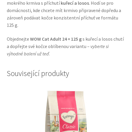
mokrého krmiva s příchutí
kuřecí a losos
. Hodí se pro
Veterinární dieta pro psy
domácnosti, kde chcete mít krmivo připravené dopředu a
zároveň podávat kočce konzistentní příchuť ve formátu
Vodítka a obojky
125 g.
Wolf of Wilderness
Objednejte
WOW Cat Adult 24 × 125 g
s kuřecí a losos chutí
a dopřejte své kočce oblíbenou variantu –
vyberte si
výhodné balení už teď
.
Související produkty