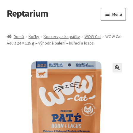
Reptarium
Přeskočit
Přejít
Menu
na
k
navigaci
obsahu
Úvodní stránka
webu
Domů
Kočky
Konzervy a kapsičky
WOW Cat
WOW Cat
Adult 24 × 125 g – výhodné balení – kuřecí a losos
Košík
Malá zvířata — Klece, krmivo, vybavení
Můj účet
Obchod
Pokladna
Vše pro kočky