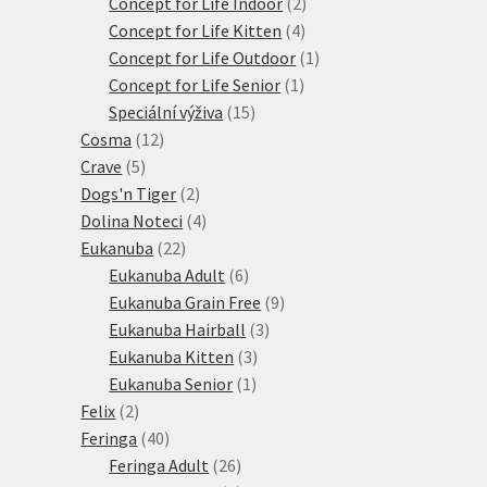
produktů
2
Concept for Life Indoor
2
4
produkty
Concept for Life Kitten
4
produkty
1
Concept for Life Outdoor
1
1
produkt
Concept for Life Senior
1
15
produkt
Speciální výživa
15
12
produktů
Cosma
12
5
produktů
Crave
5
produktů
2
Dogs'n Tiger
2
produkty
4
Dolina Noteci
4
22
produkty
Eukanuba
22
produktů
6
Eukanuba Adult
6
produktů
9
Eukanuba Grain Free
9
3
produktů
Eukanuba Hairball
3
3
produkty
Eukanuba Kitten
3
1
produkty
Eukanuba Senior
1
2
produkt
Felix
2
produkty
40
Feringa
40
produktů
26
Feringa Adult
26