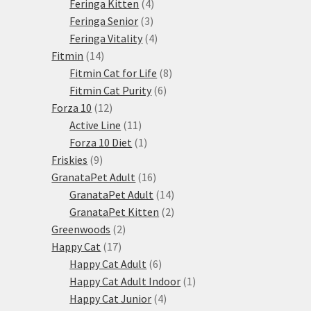
produktů
4
Feringa Kitten
4
3
produkty
Feringa Senior
3
produkty
4
Feringa Vitality
4
14
produkty
Fitmin
14
produktů
8
Fitmin Cat for Life
8
6
produktů
Fitmin Cat Purity
6
12
produktů
Forza 10
12
produktů
11
Active Line
11
produktů
1
Forza 10 Diet
1
9
produkt
Friskies
9
produktů
16
GranataPet Adult
16
produktů
14
GranataPet Adult
14
produktů
2
GranataPet Kitten
2
2
produkty
Greenwoods
2
17
produkty
Happy Cat
17
produktů
6
Happy Cat Adult
6
produktů
1
Happy Cat Adult Indoor
1
4
produkt
Happy Cat Junior
4