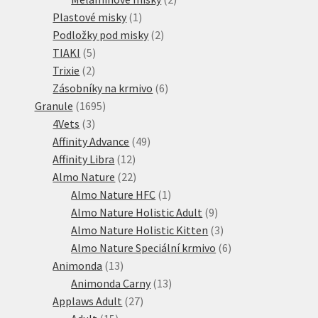
1
produkty
Plastové misky
1
produkt
2
Podložky pod misky
2
5
produkty
TIAKI
5
2
produktů
Trixie
2
produkty
6
Zásobníky na krmivo
6
1695
produktů
Granule
1695
3
produktů
4Vets
3
produkty
49
Affinity Advance
49
12
produktů
Affinity Libra
12
produktů
22
Almo Nature
22
produktů
1
Almo Nature HFC
1
produkt
9
Almo Nature Holistic Adult
9
produktů
3
Almo Nature Holistic Kitten
3
produkty
6
Almo Nature Speciální krmivo
6
13
produktů
Animonda
13
produktů
13
Animonda Carny
13
27
produktů
Applaws Adult
27
15
produktů