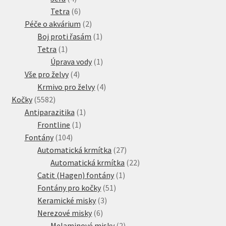
produkty
6
Tetra
6
produktů
2
Péče o akvárium
2
produkty
1
Boj proti řasám
1
1
produkt
Tetra
1
produkt
1
Úprava vody
1
4
produkt
Vše pro želvy
4
produkty
4
Krmivo pro želvy
4
5582
produkty
Kočky
5582
produktů
1
Antiparazitika
1
1
produkt
Frontline
1
104
produkt
Fontány
104
produktů
27
Automatická krmítka
27
produktů
22
Automatická krmítka
22
1
produktů
Catit (Hagen) fontány
1
51
produkt
Fontány pro kočky
51
3
produktů
Keramické misky
3
6
produkty
Nerezové misky
6
produktů
2
Melaminové misky
2