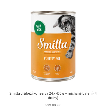
Smilla drůbeží konzerva 24 x 400 g – míchané balení (4
druhy)
899,00
Kč