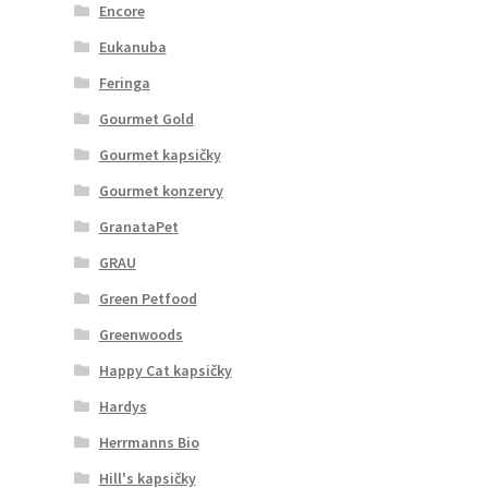
Encore
Eukanuba
Feringa
Gourmet Gold
Gourmet kapsičky
Gourmet konzervy
GranataPet
GRAU
Green Petfood
Greenwoods
Happy Cat kapsičky
Hardys
Herrmanns Bio
Hill's kapsičky