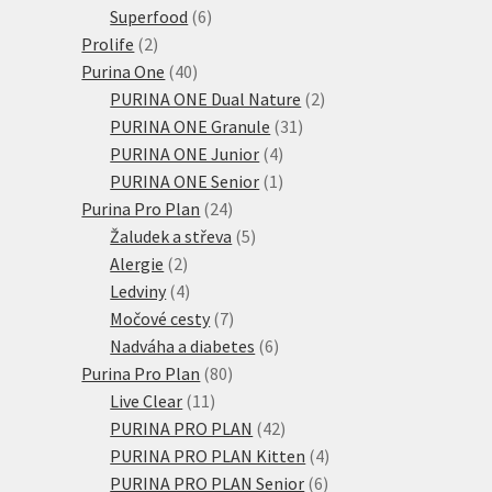
6
produktů
Superfood
6
2
produktů
Prolife
2
produkty
40
Purina One
40
produktů
2
PURINA ONE Dual Nature
2
31
produkty
PURINA ONE Granule
31
4
produktů
PURINA ONE Junior
4
produkty
1
PURINA ONE Senior
1
24
produkt
Purina Pro Plan
24
produktů
5
Žaludek a střeva
5
2
produktů
Alergie
2
produkty
4
Ledviny
4
produkty
7
Močové cesty
7
produktů
6
Nadváha a diabetes
6
80
produktů
Purina Pro Plan
80
11
produktů
Live Clear
11
produktů
42
PURINA PRO PLAN
42
produktů
4
PURINA PRO PLAN Kitten
4
6
produkty
PURINA PRO PLAN Senior
6