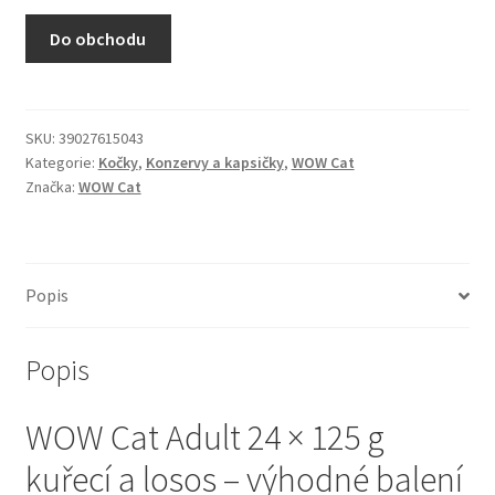
N&D Farmina pro kočky — Italské holistic krmivo
Do obchodu
Odpočívadla pro kočky
Pamlsky pro kočky
SKU:
39027615043
Kategorie:
Kočky
,
Konzervy a kapsičky
,
WOW Cat
Značka:
WOW Cat
Purizon pro kočky
Royal Canin pro kočky
Popis
Škrabadla pro kočky
Popis
Veterinární dieta pro kočky
WOW Cat Adult 24 × 125 g
Vše pro psy — Krmivo, doplňky, vybavení
kuřecí a losos – výhodné balení
Boudy a výběhy