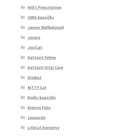
Hill’s Prescription
IAMS kapsičky
James Wellbeloved
Josera
JosiCat
Kattovit Feline
Kattovit Vital Care
Kitekat
KITTY Cat
Kočky kapsičky
Krmivo Felix
Leonardo
LifeCat konzervy