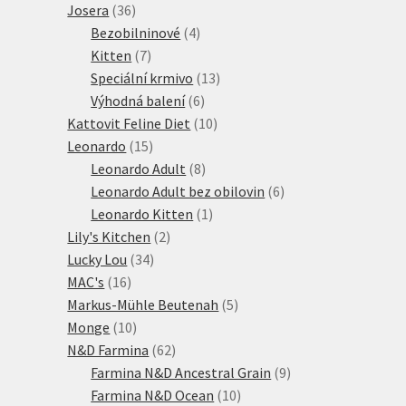
36
produkty
Josera
36
produktů
4
Bezobilninové
4
7
produkty
Kitten
7
produktů
13
Speciální krmivo
13
6
produktů
Výhodná balení
6
produktů
10
Kattovit Feline Diet
10
15
produktů
Leonardo
15
produktů
8
Leonardo Adult
8
produktů
6
Leonardo Adult bez obilovin
6
1
produktů
Leonardo Kitten
1
2
produkt
Lily's Kitchen
2
34
produkty
Lucky Lou
34
16
produktů
MAC's
16
produktů
5
Markus-Mühle Beutenah
5
10
produktů
Monge
10
produktů
62
N&D Farmina
62
produktů
9
Farmina N&D Ancestral Grain
9
10
produktů
Farmina N&D Ocean
10