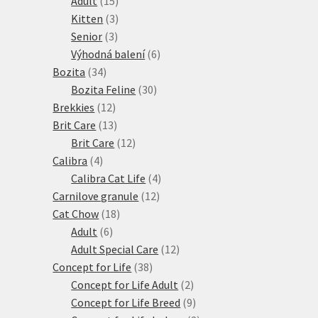
Adult
15
produktů
3
Kitten
3
3
produkty
Senior
3
produkty
6
Výhodná balení
6
34
produktů
Bozita
34
produktů
30
Bozita Feline
30
12
produktů
Brekkies
12
produktů
13
Brit Care
13
produktů
12
Brit Care
12
4
produktů
Calibra
4
produkty
4
Calibra Cat Life
4
12
produkty
Carnilove granule
12
18
produktů
Cat Chow
18
6
produktů
Adult
6
produktů
12
Adult Special Care
12
38
produktů
Concept for Life
38
produktů
2
Concept for Life Adult
2
produkty
9
Concept for Life Breed
9