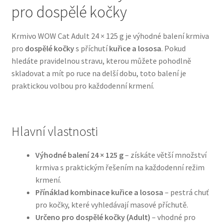
pro dospělé kočky
Bozita pro psy — Švédské krmivo s nordickou kvalitou
Krmivo WOW Cat Adult 24 × 125 g je výhodné balení krmiva
pro
dospělé kočky
s příchutí
kuřice a lososa
. Pokud
Brit pro psy
hledáte pravidelnou stravu, kterou můžete pohodlně
skladovat a mít po ruce na delší dobu, toto balení je
Granule pro psy
praktickou volbou pro každodenní krmení.
Natural Trainer pro psy — Italské krmivo s
přírodními složkami
Hlavní vlastnosti
Happy Dog — Německá kvalita a přirozené složení
Výhodné balení 24 × 125 g
– získáte větší množství
krmiva s praktickým řešením na každodenní režim
Hill’s pro psy
krmení.
Přínáklad kombinace kuřice a lososa
– pestrá chuť
Hračky pro psy
pro kočky, které vyhledávají masové příchutě.
Určeno pro dospělé kočky (Adult)
– vhodné pro
Konzervy a kapsičky pro psy