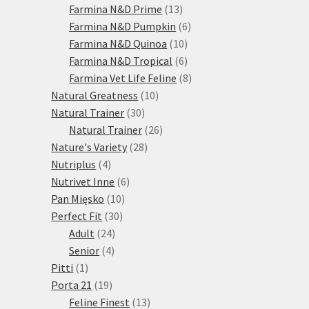
13
produktů
Farmina N&D Prime
13
produktů
6
Farmina N&D Pumpkin
6
10
produktů
Farmina N&D Quinoa
10
produktů
6
Farmina N&D Tropical
6
produktů
8
Farmina Vet Life Feline
8
10
produktů
Natural Greatness
10
30
produktů
Natural Trainer
30
produktů
26
Natural Trainer
26
28
produktů
Nature's Variety
28
4
produktů
Nutriplus
4
produkty
6
Nutrivet Inne
6
10
produktů
Pan Mięsko
10
30
produktů
Perfect Fit
30
24
produktů
Adult
24
4
produktů
Senior
4
1
produkty
Pitti
1
produkt
19
Porta 21
19
produktů
13
Feline Finest
13