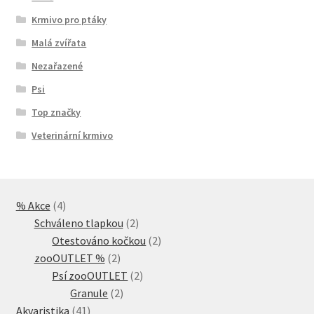
Krmivo pro ptáky
Malá zvířata
Nezařazené
Psi
Top značky
Veterinární krmivo
4
% Akce
4
produkty
2
Schváleno tlapkou
2
produkty
2
Otestováno kočkou
2
2
produkty
zooOUTLET %
2
produkty
2
Psí zooOUTLET
2
2
produkty
Granule
2
41
produkty
Akvaristika
41