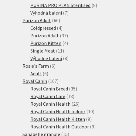
produktů
8
PURINA PRO PLAN Sterilised
8
7
produktů
Výhodná balení
7
66
produktů
Purizon Adult
66
produktů
4
Coldpressed
4
produkty
37
Purizon Adult
37
produktů
4
Purizon Kitten
4
11
produkty
Single Meat
11
produktů
8
Výhodné balení
8
6
produktů
Rosie's Farm
6
6
produktů
Adult
6
produktů
107
Royal Canin
107
produktů
35
Royal Canin Breed
35
18
produktů
Royal Canin Care
18
produktů
26
Royal Canin Health
26
produktů
10
Royal Canin Health Indoor
10
9
produktů
Royal Canin Health Kitten
9
produktů
9
Royal Canin Health Outdoor
9
15
produktů
Sanabelle granule
15