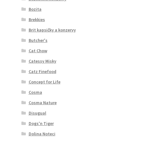
Bozita
Brekkies
Brit kapsičky a konzervy
Butcher's
Cat Chow
Catessy Misky
Catz Finefood
Concept for Life
Cosma
Cosma Nature
Disugual
Dogs'n Tiger
Dolina Noteci