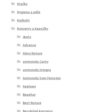
Hračky
Hygiena a péče
Kočkolit
Konzervy a kapsičky
4vets
Advance
Almo Nature
animonda Carny
animonda Integra
Animonda Vom Feinsten
Applaws
Beaphar
Best Nature
Bezobilné konzervy