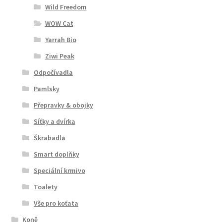
Wild Freedom
WOW Cat
Yarrah Bio
Ziwi Peak
Odpočívadla
Pamlsky
Přepravky & obojky
Síťky a dvírka
Škrabadla
Smart doplňky
Speciální krmivo
Toalety
Vše pro koťata
Koně