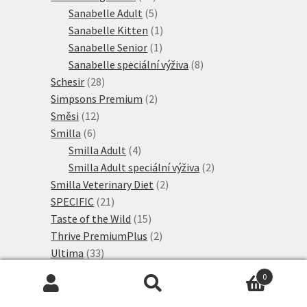
produktů
5
Sanabelle Adult
5
produktů
1
Sanabelle Kitten
1
1
produkt
Sanabelle Senior
1
produkt
8
Sanabelle speciální výživa
8
28
produktů
Schesir
28
produktů
2
Simpsons Premium
2
12
produkty
Směsi
12
6
produktů
Smilla
6
produktů
4
Smilla Adult
4
produkty
2
Smilla Adult speciální výživa
2
2
produkty
Smilla Veterinary Diet
2
21
produkty
SPECIFIC
21
produktů
15
Taste of the Wild
15
produktů
2
Thrive PremiumPlus
2
33
produkty
Ultima
33
produktů
6
Adult
6
0
produktů
6
Speciální krmivo
6
Hledat:
Hledat
2
produktů
Ultima Nature
2