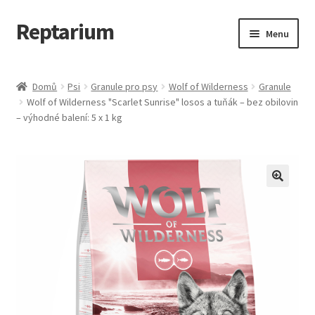
Reptarium
Přeskočit
Přejít
Menu
na
k
navigaci
obsahu
Úvodní stránka
webu
Domů
Psi
Granule pro psy
Wolf of Wilderness
Granule
Wolf of Wilderness "Scarlet Sunrise" losos a tuňák – bez obilovin
Košík
– výhodné balení: 5 x 1 kg
Malá zvířata — Klece, krmivo, vybavení
Můj účet
Obchod
Pokladna
Vše pro kočky