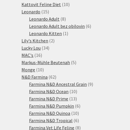
produktů
10
Kattovit Feline Diet
10
15
produktů
Leonardo
15
produktů
8
Leonardo Adult
8
produktů
6
Leonardo Adult bez obilovin
6
1
produktů
Leonardo Kitten
1
2
produkt
Lily's Kitchen
2
34
produkty
Lucky Lou
34
16
produktů
MAC's
16
produktů
5
Markus-Mühle Beutenah
5
10
produktů
Monge
10
produktů
62
N&D Farmina
62
produktů
9
Farmina N&D Ancestral Grain
9
10
produktů
Farmina N&D Ocean
10
13
produktů
Farmina N&D Prime
13
produktů
6
Farmina N&D Pumpkin
6
10
produktů
Farmina N&D Quinoa
10
produktů
6
Farmina N&D Tropical
6
produktů
8
Farmina Vet Life Feline
8