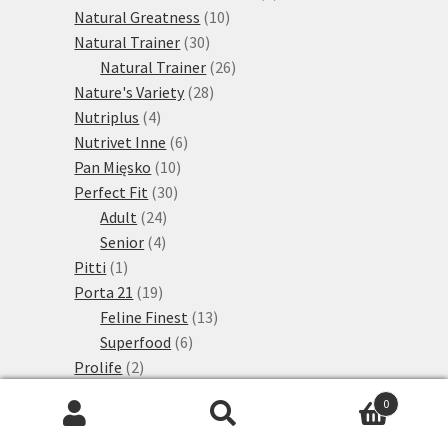
10
produktů
Natural Greatness
10
30
produktů
Natural Trainer
30
produktů
26
Natural Trainer
26
28
produktů
Nature's Variety
28
4
produktů
Nutriplus
4
produkty
6
Nutrivet Inne
6
10
produktů
Pan Mięsko
10
30
produktů
Perfect Fit
30
24
produktů
Adult
24
4
produktů
Senior
4
1
produkty
Pitti
1
produkt
19
Porta 21
19
produktů
13
Feline Finest
13
6
produktů
Superfood
6
2
produktů
Prolife
2
produkty
40
Purina One
40
0
produktů
2
PURINA ONE Dual Nature
2
Hledat:
Hledat
31
produkty
PURINA ONE Granule
31