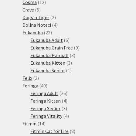
12
produktů
Cosma
12
5
produktů
Crave
5
produktů
2
Dogs'n Tiger
2
produkty
4
Dolina Noteci
4
22
produkty
Eukanuba
22
produktů
6
Eukanuba Adult
6
produktů
9
Eukanuba Grain Free
9
3
produktů
Eukanuba Hairball
3
3
produkty
Eukanuba Kitten
3
1
produkty
Eukanuba Senior
1
2
produkt
Felix
2
produkty
40
Feringa
40
produktů
26
Feringa Adult
26
produktů
4
Feringa Kitten
4
3
produkty
Feringa Senior
3
produkty
4
Feringa Vitality
4
14
produkty
Fitmin
14
produktů
8
Fitmin Cat for Life
8