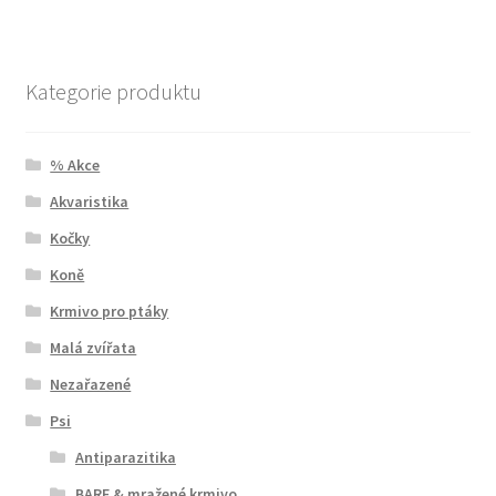
Kategorie produktu
% Akce
Akvaristika
Kočky
Koně
Krmivo pro ptáky
Malá zvířata
Nezařazené
Psi
Antiparazitika
BARF & mražené krmivo