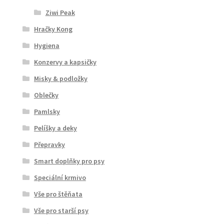
Ziwi Peak
Hračky Kong
Hygiena
Konzervy a kapsičky
Misky & podložky
Oblečky
Pamlsky
Pelíšky a deky
Přepravky
Smart doplňky pro psy
Speciální krmivo
Vše pro štěňata
Vše pro starší psy