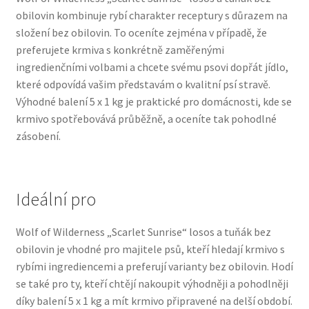
obilovin kombinuje rybí charakter receptury s důrazem na
Veterinární dieta pro psy
složení bez obilovin. To oceníte zejména v případě, že
preferujete krmiva s konkrétně zaměřenými
Vodítka a obojky
ingredienčními volbami a chcete svému psovi dopřát jídlo,
které odpovídá vašim představám o kvalitní psí stravě.
Wolf of Wilderness
Výhodné balení 5 x 1 kg je praktické pro domácnosti, kde se
krmivo spotřebovává průběžně, a oceníte tak pohodlné
zásobení.
Ideální pro
Wolf of Wilderness „Scarlet Sunrise“ losos a tuňák bez
obilovin je vhodné pro majitele psů, kteří hledají krmivo s
rybími ingrediencemi a preferují varianty bez obilovin. Hodí
se také pro ty, kteří chtějí nakoupit výhodněji a pohodlněji
díky balení 5 x 1 kg a mít krmivo připravené na delší období.