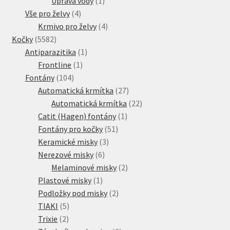
Úprava vody
1
4
produkt
Vše pro želvy
4
produkty
4
Krmivo pro želvy
4
5582
produkty
Kočky
5582
produktů
1
Antiparazitika
1
1
produkt
Frontline
1
104
produkt
Fontány
104
produktů
27
Automatická krmítka
27
produktů
22
Automatická krmítka
22
1
produktů
Catit (Hagen) fontány
1
51
produkt
Fontány pro kočky
51
3
produktů
Keramické misky
3
6
produkty
Nerezové misky
6
produktů
2
Melaminové misky
2
1
produkty
Plastové misky
1
produkt
2
Podložky pod misky
2
5
produkty
TIAKI
5
2
produktů
Trixie
2