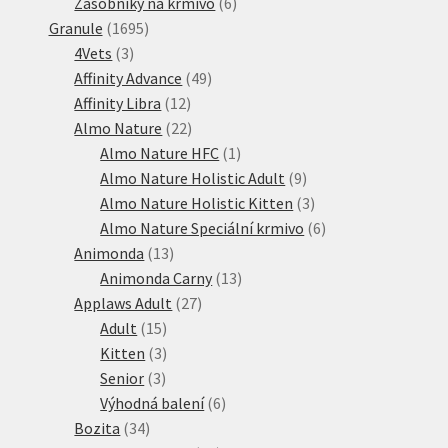
produkty
6
Zásobníky na krmivo
6
1695
produktů
Granule
1695
3
produktů
4Vets
3
produkty
49
Affinity Advance
49
12
produktů
Affinity Libra
12
produktů
22
Almo Nature
22
produktů
1
Almo Nature HFC
1
produkt
9
Almo Nature Holistic Adult
9
produktů
3
Almo Nature Holistic Kitten
3
produkty
6
Almo Nature Speciální krmivo
6
13
produktů
Animonda
13
produktů
13
Animonda Carny
13
27
produktů
Applaws Adult
27
15
produktů
Adult
15
produktů
3
Kitten
3
3
produkty
Senior
3
produkty
6
Výhodná balení
6
34
produktů
Bozita
34