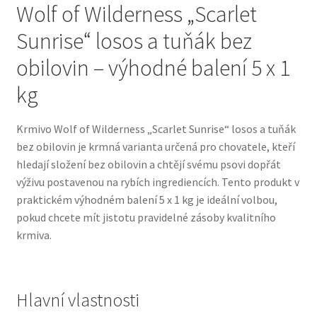
Wolf of Wilderness „Scarlet
Sunrise“ losos a tuňák bez
Bozita pro psy — Švédské krmivo s nordickou kvalitou
obilovin – výhodné balení 5 x 1
Brit pro psy
kg
Granule pro psy
Krmivo Wolf of Wilderness „Scarlet Sunrise“ losos a tuňák
bez obilovin je krmná varianta určená pro chovatele, kteří
Natural Trainer pro psy — Italské krmivo s
hledají složení bez obilovin a chtějí svému psovi dopřát
přírodními složkami
výživu postavenou na rybích ingrediencích. Tento produkt v
praktickém výhodném balení 5 x 1 kg je ideální volbou,
Happy Dog — Německá kvalita a přirozené složení
pokud chcete mít jistotu pravidelné zásoby kvalitního
krmiva.
Hill’s pro psy
Hračky pro psy
Hlavní vlastnosti
Konzervy a kapsičky pro psy