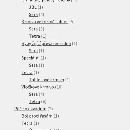
1
produktů
JBL
1
produkt
4
Sera
4
produkty
5
Krmivo ve formě tablet
5
3
produktů
Sera
3
produkty
1
Tetra
1
produkt
1
Ryby žijící převážně u dna
1
1
produkt
Sera
1
produkt
1
Speciální
1
1
produkt
Sera
1
1
produkt
Tetra
1
produkt
1
Tabletové krmivo
1
10
produkt
Vločkové krmivo
10
4
produktů
Sera
4
produkty
6
Tetra
6
produktů
2
Péče o akvárium
2
produkty
1
Boj proti řasám
1
1
produkt
Tetra
1
produkt
1