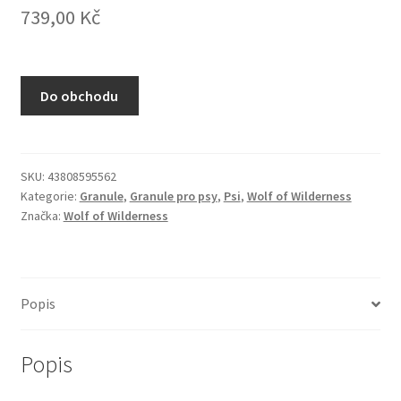
739,00
Kč
N&D Farmina pro kočky — Italské holistic krmivo
Odpočívadla pro kočky
Do obchodu
Pamlsky pro kočky
Purizon pro kočky
SKU:
43808595562
Kategorie:
Granule
,
Granule pro psy
,
Psi
,
Wolf of Wilderness
Royal Canin pro kočky
Značka:
Wolf of Wilderness
Škrabadla pro kočky
Veterinární dieta pro kočky
Popis
Vše pro psy — Krmivo, doplňky, vybavení
Popis
Boudy a výběhy