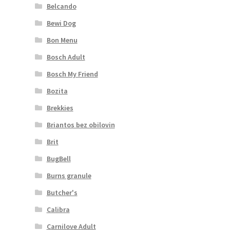
Belcando
Bewi Dog
Bon Menu
Bosch Adult
Bosch My Friend
Bozita
Brekkies
Briantos bez obilovin
Brit
BugBell
Burns granule
Butcher's
Calibra
Carnilove Adult