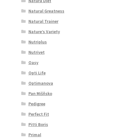
Natura Diet
Natural Greatness
Natural Trainer
Nature’s Variety
Nutriplus
Nutrivet
Oasy
Opti Life
Optimanova
Pan Mišňsko
Pedigree
Perfect Fit
Pitti Boris
Primal