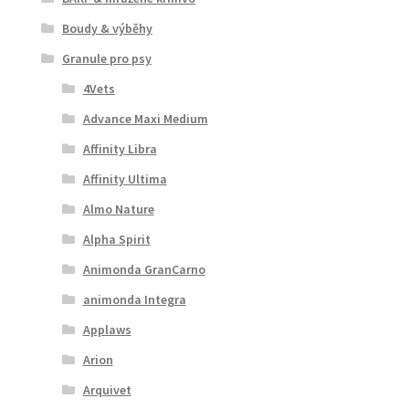
Boudy & výběhy
Granule pro psy
4Vets
Advance Maxi Medium
Affinity Libra
Affinity Ultima
Almo Nature
Alpha Spirit
Animonda GranCarno
animonda Integra
Applaws
Arion
Arquivet