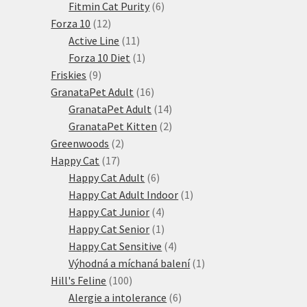
6
produktů
Fitmin Cat Purity
6
12
produktů
Forza 10
12
produktů
11
Active Line
11
produktů
1
Forza 10 Diet
1
9
produkt
Friskies
9
produktů
16
GranataPet Adult
16
produktů
14
GranataPet Adult
14
produktů
2
GranataPet Kitten
2
2
produkty
Greenwoods
2
17
produkty
Happy Cat
17
produktů
6
Happy Cat Adult
6
produktů
1
Happy Cat Adult Indoor
1
4
produkt
Happy Cat Junior
4
produkty
1
Happy Cat Senior
1
produkt
4
Happy Cat Sensitive
4
produkty
1
Výhodná a míchaná balení
1
100
produkt
Hill's Feline
100
produktů
6
Alergie a intolerance
6