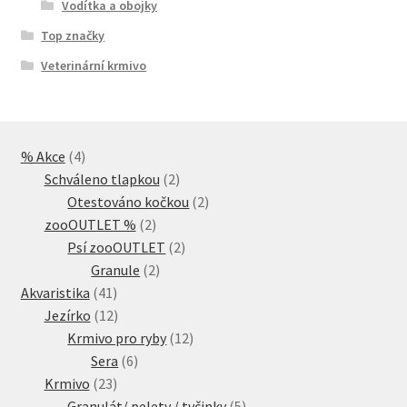
Vodítka a obojky
Top značky
Veterinární krmivo
4
% Akce
4
produkty
2
Schváleno tlapkou
2
produkty
2
Otestováno kočkou
2
2
produkty
zooOUTLET %
2
produkty
2
Psí zooOUTLET
2
2
produkty
Granule
2
41
produkty
Akvaristika
41
produktů
12
Jezírko
12
produktů
12
Krmivo pro ryby
12
6
produktů
Sera
6
23
produktů
Krmivo
23
produktů
5
Granulát/ pelety / tyčinky
5