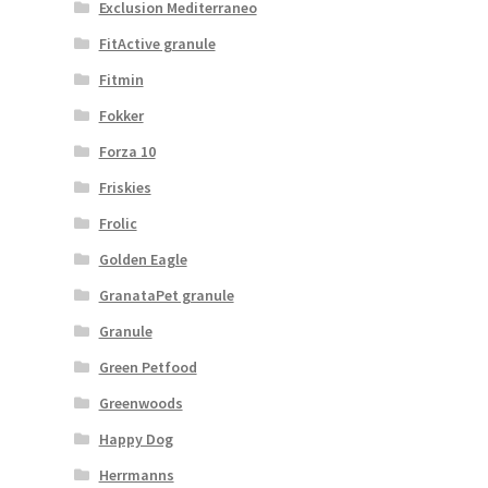
Exclusion Mediterraneo
FitActive granule
Fitmin
Fokker
Forza 10
Friskies
Frolic
Golden Eagle
GranataPet granule
Granule
Green Petfood
Greenwoods
Happy Dog
Herrmanns