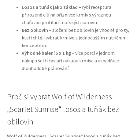
Losos a tuňák jako základ
– rybí receptura
přirozeně cílí na příznivce krmiv s výraznou
N&D Farmina pro psy — Italské holistic krmivo
chuťovou profilací mořských surovin.
Bez obilovin
– složení bez obilovin je vhodné pro ty,
Oblečky pro psy
kteří chtějí vybrat krmivo s jednodušším nutričním
konceptem.
Pamlsky pro psy
Výhodné balení 5 x 1 kg
– více porcí v jednom
nákupu šetří čas při nákupu krmiva a usnadňuje
Pelíšky pro psy
dlouhodobé plánování.
Ortopedické pelíšky
Proč si vybrat Wolf of Wilderness
Přepravky pro psy
„Scarlet Sunrise“ losos a tuňák bez
Purizon pro psy — Vysoký obsah masa, bez obilovin
obilovin
Royal Canin pro psy
Wolf of Wilderness „Scarlet Sunrise“ losos a tuňák bez