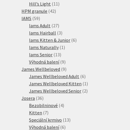
produktů
11
Hill’s Light
11
42
produktů
HPM granule
42
59
produktů
IAMS
59
produktů
27
Iams Adult
27
produktů
3
Iams Hairball
3
produkty
6
Iams Kitten & Junior
6
1
produktů
Iams Naturally
1
13
produkt
Iams Senior
13
produktů
9
Výhodná balení
9
produktů
9
James Wellbeloved
9
produktů
6
James Wellbeloved Adult
6
produktů
1
James Wellbeloved Kitten
1
2
produkt
James Wellbeloved Senior
2
36
produkty
Josera
36
produktů
4
Bezobilninové
4
7
produkty
Kitten
7
produktů
13
Speciální krmivo
13
6
produktů
Výhodná balení
6