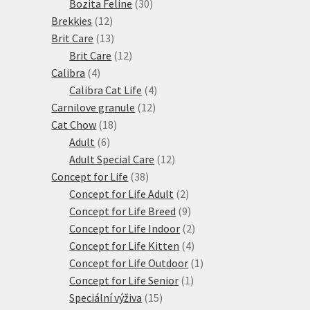
produktů
30
Bozita Feline
30
12
produktů
Brekkies
12
produktů
13
Brit Care
13
produktů
12
Brit Care
12
4
produktů
Calibra
4
produkty
4
Calibra Cat Life
4
12
produkty
Carnilove granule
12
18
produktů
Cat Chow
18
6
produktů
Adult
6
produktů
12
Adult Special Care
12
38
produktů
Concept for Life
38
produktů
2
Concept for Life Adult
2
produkty
9
Concept for Life Breed
9
produktů
2
Concept for Life Indoor
2
4
produkty
Concept for Life Kitten
4
produkty
1
Concept for Life Outdoor
1
1
produkt
Concept for Life Senior
1
15
produkt
Speciální výživa
15