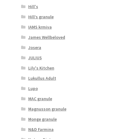
Hill's
Hill’s granule
IAMS krmiva
James Wellbeloved
Josera
JULIUS
Lily's Kitchen
Lukullus Adult
Lupo
MAC granule
Magnusson granule
Monge granule
N&D Farmina