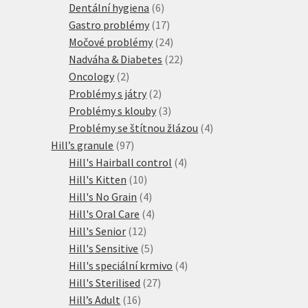
6
produktů
Dentální hygiena
6
produktů
17
Gastro problémy
17
produktů
24
Močové problémy
24
produktů
22
Nadváha & Diabetes
22
2
produktů
Oncology
2
produkty
2
Problémy s játry
2
produkty
3
Problémy s klouby
3
produkty
4
Problémy se štítnou žlázou
4
97
produkty
Hill’s granule
97
produktů
4
Hill's Hairball control
4
10
produkty
Hill's Kitten
10
produktů
4
Hill's No Grain
4
produkty
4
Hill's Oral Care
4
12
produkty
Hill's Senior
12
produktů
5
Hill's Sensitive
5
produktů
4
Hill's speciální krmivo
4
27
produkty
Hill's Sterilised
27
16
produktů
Hill’s Adult
16