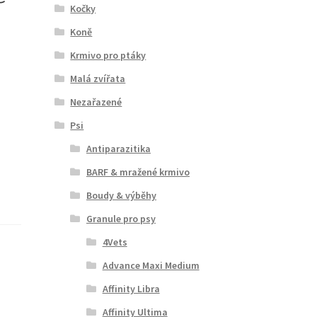
Kočky
Koně
Krmivo pro ptáky
Malá zvířata
Nezařazené
Psi
Antiparazitika
BARF & mražené krmivo
Boudy & výběhy
Granule pro psy
4Vets
Advance Maxi Medium
Affinity Libra
Affinity Ultima