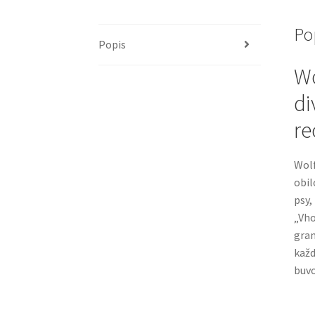
Po
Popis
Wo
di
re
Wolf
obil
psy,
„Vho
gran
každ
buvo