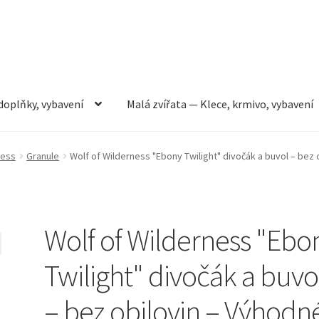
doplňky, vybavení
Malá zvířata — Klece, krmivo, vybavení
rmivo, vybavení
Můj účet
Obchod
Pokladna
Vše pro kočky
ness
Granule
Wolf of Wilderness "Ebony Twilight" divočák a buvol – bez 
Wolf of Wilderness "Ebo
Twilight" divočák a buvo
– bez obilovin – Výhodn