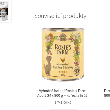
Související produkty
Výhodné balení Rosie’s Farm
Terr
Adult 24 x 800 g – kuřecí a krůtí
800
1 749,00
Kč