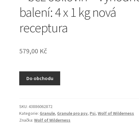
balení: 4 x 1 kg nová
receptura
579,00
Kč
Do obchodu
SKU:
43886062872
Kategorie:
Granule
,
Granule pro psy
,
Psi
,
Wolf of Wilderness
Značka:
Wolf of Wilderness