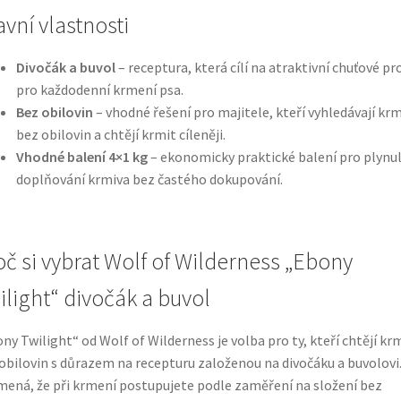
avní vlastnosti
Divočák a buvol
– receptura, která cílí na atraktivní chuťové pro
pro každodenní krmení psa.
Bez obilovin
– vhodné řešení pro majitele, kteří vyhledávají kr
bez obilovin a chtějí krmit cíleněji.
Vhodné balení 4×1 kg
– ekonomicky praktické balení pro plynu
doplňování krmiva bez častého dokupování.
oč si vybrat Wolf of Wilderness „Ebony
ilight“ divočák a buvol
ny Twilight“ od Wolf of Wilderness je volba pro ty, kteří chtějí kr
obilovin s důrazem na recepturu založenou na divočáku a buvolovi
ená, že při krmení postupujete podle zaměření na složení bez