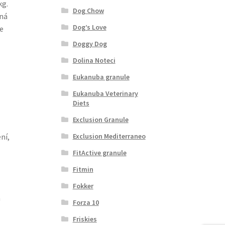
kg.
Dog Chow
cná
Dog’s Love
e
Doggy Dog
Dolina Noteci
Eukanuba granule
Eukanuba Veterinary
Diets
Exclusion Granule
ní,
Exclusion Mediterraneo
FitActive granule
Fitmin
Fokker
m
Forza 10
Friskies