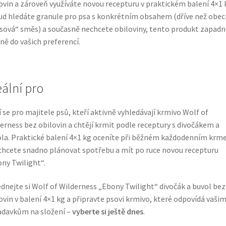
ovin a zároveň využíváte novou recepturu v praktickém balení 4×1 
d hledáte granule pro psa s konkrétním obsahem (dříve než obe
ová“ směs) a současně nechcete obiloviny, tento produkt zapadn
ně do vašich preferencí.
eální pro
 se pro majitele psů, kteří aktivně vyhledávají krmivo Wolf of
erness bez obilovin a chtějí krmit podle receptury s divočákem a
la. Praktické balení 4×1 kg oceníte při běžném každodenním krme
chcete snadno plánovat spotřebu a mít po ruce novou recepturu
ny Twilight“.
dnejte si Wolf of Wilderness „Ebony Twilight“ divočák a buvol bez
ovin v balení 4×1 kg a připravte psovi krmivo, které odpovídá vaši
davkům na složení –
vyberte si ještě dnes
.