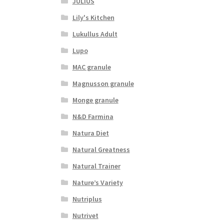
JULIUS
Lily's Kitchen
Lukullus Adult
Lupo
MAC granule
Magnusson granule
Monge granule
N&D Farmina
Natura Diet
Natural Greatness
Natural Trainer
Nature’s Variety
Nutriplus
Nutrivet