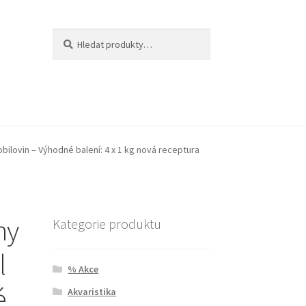
Hledat:
Hledat
obilovin – Výhodné balení: 4 x 1 kg nová receptura
ny
Kategorie produktu
l
% Akce
é
Akvaristika