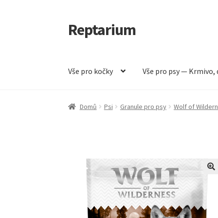
Reptarium
Přeskočit
Přejít
na
k
navigaci
obsahu
webu
Vše pro kočky
Vše pro psy — Krmivo, 
Úvodní stránka
Košík
Malá zvířata — Klece, k
Domů
Psi
Granule pro psy
Wolf of Wilder
Vše pro psy — Krmivo, doplňky, vybavení