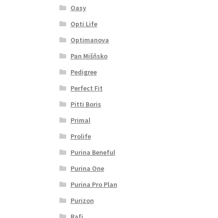
Oasy
Opti Life
Optimanova
Pan Mišňsko
Pedigree
Perfect Fit
Pitti Boris
Primal
Prolife
Purina Beneful
Purina One
Purina Pro Plan
Purizon
Rafi