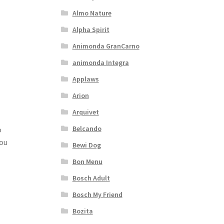
Almo Nature
Alpha Spirit
Animonda GranCarno
animonda Integra
Applaws
Arion
Arquivet
Belcando
o
rou
Bewi Dog
Bon Menu
Bosch Adult
Bosch My Friend
Bozita