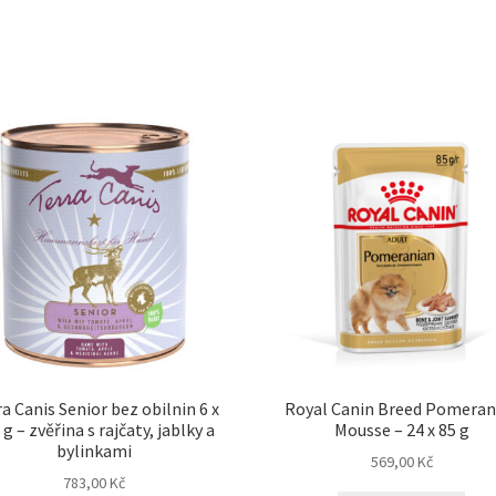
a Canis Senior bez obilnin 6 x
Royal Canin Breed Pomeran
 g – zvěřina s rajčaty, jablky a
Mousse – 24 x 85 g
bylinkami
569,00
Kč
783,00
Kč