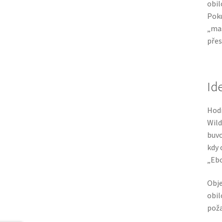
obil
Poku
„mas
přes
Id
Hodí
Wild
buvo
kdy 
„Ebo
Obje
obil
poža