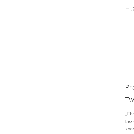
Hl
Pr
Tw
„Ebo
bez 
znam