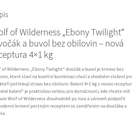
pis
lf of Wilderness „Ebony Twilight“
vočák a buvol bez obilovin – nová
ceptura 4×1 kg
 of Wilderness „Ebony Twilight“ divočák a buvol je krmivo bez
ovin, které staví na kvalitní kombinaci chutí a vhodném složení pr
 kteří potřebují stravu bez obilovin. Balení 4×1 kg s novou receptu
dné balení“ je praktickou volbou pro domácnosti, kde chcete mít
ule Wolf of Wilderness dlouhodobě po ruce a zároveň podpořit
odenní krmení poctivým receptem se zaměřením na divočáka a
la.