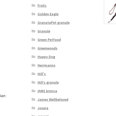
Frolic
Golden Eagle
GranataPet granule
Granule
Green Petfood
Greenwoods
Happy Dog
Herrmanns
Hill's
Hill’s granule
IAMS krmiva
ian
James Wellbeloved
Josera