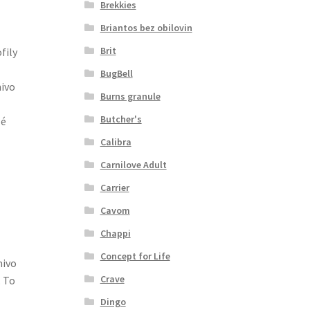
Brekkies
Briantos bez obilovin
Brit
fily
BugBell
mivo
Burns granule
Butcher's
lé
Calibra
Carnilove Adult
Carrier
Cavom
Chappi
Concept for Life
mivo
Crave
. To
Dingo