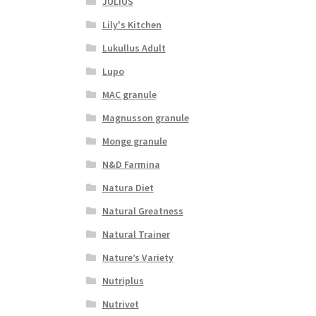
JULIUS
Lily's Kitchen
Lukullus Adult
Lupo
MAC granule
Magnusson granule
Monge granule
N&D Farmina
Natura Diet
Natural Greatness
Natural Trainer
Nature’s Variety
Nutriplus
Nutrivet