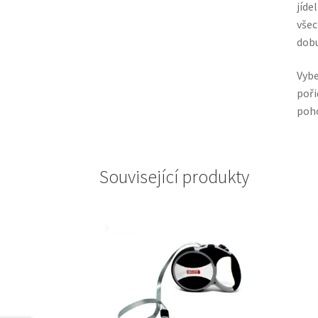
jíde
všec
dobu
Vybe
poři
poho
Související produkty