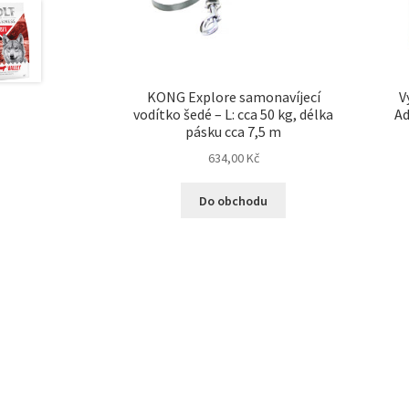
KONG Explore samonavíjecí
V
vodítko šedé – L: cca 50 kg, délka
Ad
pásku cca 7,5 m
634,00
Kč
Do obchodu