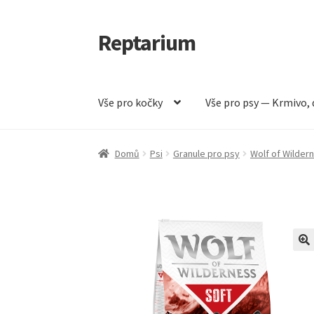
Reptarium
Přeskočit
Přejít
na
k
navigaci
obsahu
webu
Vše pro kočky
Vše pro psy — Krmivo, 
Úvodní stránka
Košík
Malá zvířata — Klece, k
Domů
Psi
Granule pro psy
Wolf of Wilder
Vše pro psy — Krmivo, doplňky, vybavení