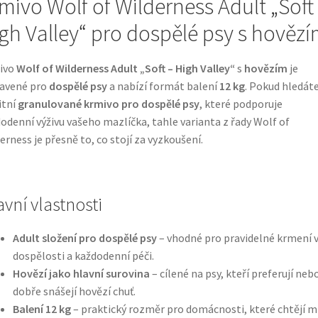
mivo Wolf of Wilderness Adult „Soft
gh Valley“ pro dospělé psy s hověz
ivo
Wolf of Wilderness Adult „Soft – High Valley“
s
hovězím
je
tavené pro
dospělé psy
a nabízí formát balení
12 kg
. Pokud hledát
itní
granulované krmivo pro dospělé psy
, které podporuje
odenní výživu vašeho mazlíčka, tahle varianta z řady Wolf of
erness je přesně to, co stojí za vyzkoušení.
avní vlastnosti
Adult složení pro dospělé psy
– vhodné pro pravidelné krmení 
dospělosti a každodenní péči.
Hovězí jako hlavní surovina
– cílené na psy, kteří preferují neb
dobře snášejí hovězí chuť.
Balení 12 kg
– praktický rozměr pro domácnosti, které chtějí m