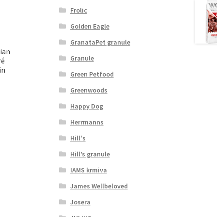
Frolic
Golden Eagle
GranataPet granule
ian
Granule
ré
in
Green Petfood
Greenwoods
Happy Dog
Herrmanns
Hill's
Hill’s granule
IAMS krmiva
James Wellbeloved
Josera