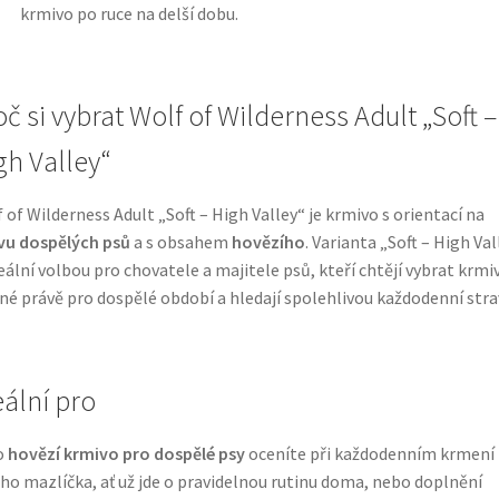
krmivo po ruce na delší dobu.
č si vybrat Wolf of Wilderness Adult „Soft –
gh Valley“
 of Wilderness Adult „Soft – High Valley“ je krmivo s orientací na
vu dospělých psů
a s obsahem
hovězího
. Varianta „Soft – High Val
deální volbou pro chovatele a majitele psů, kteří chtějí vybrat krmi
né právě pro dospělé období a hledají spolehlivou každodenní stra
eální pro
o
hovězí krmivo pro dospělé psy
oceníte při každodenním krmení
ho mazlíčka, ať už jde o pravidelnou rutinu doma, nebo doplnění