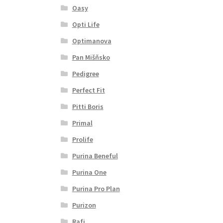
Oasy
Opti Life
Optimanova
Pan Mišňsko
Pedigree
Perfect Fit
Pitti Boris
Primal
Prolife
Purina Beneful
Purina One
Purina Pro Plan
Purizon
Rafi