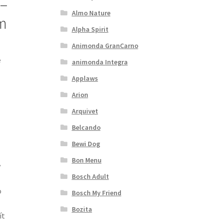
 –
Almo Nature
ím
Alpha Spirit
Animonda GranCarno
e
animonda Integra
Applaws
Arion
Arquivet
Belcando
Bewi Dog
Bon Menu
v
Bosch Adult
o
Bosch My Friend
Bozita
ít