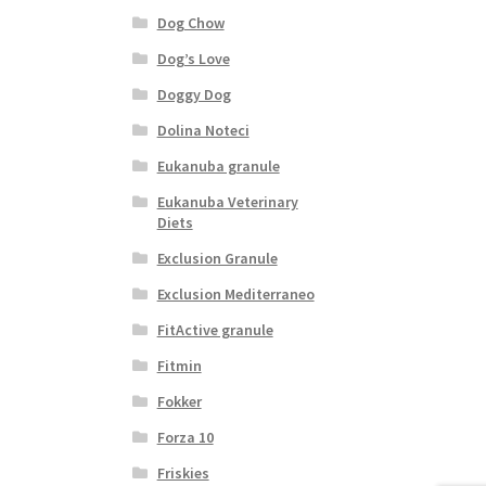
Dog Chow
Dog’s Love
Doggy Dog
Dolina Noteci
Eukanuba granule
Eukanuba Veterinary
Diets
Exclusion Granule
Exclusion Mediterraneo
FitActive granule
Fitmin
Fokker
Forza 10
Friskies