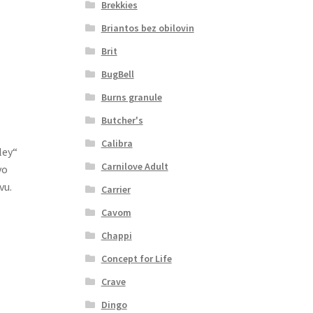
Brekkies
Briantos bez obilovin
Brit
BugBell
Burns granule
Butcher's
Calibra
ley“
Carnilove Adult
vo
vu.
Carrier
Cavom
Chappi
Concept for Life
Crave
Dingo