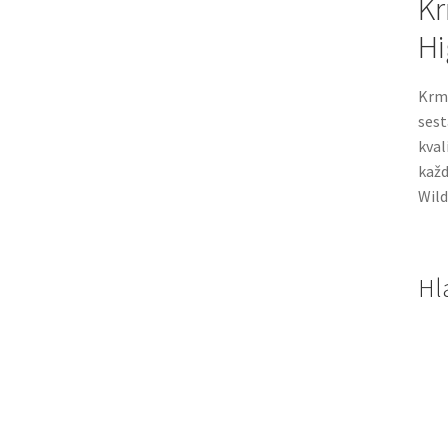
Kr
Hi
Krm
ses
kval
každ
Wild
Hl