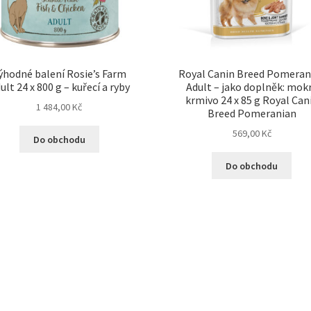
ýhodné balení Rosie’s Farm
Royal Canin Breed Pomeran
ult 24 x 800 g – kuřecí a ryby
Adult – jako doplněk: mok
krmivo 24 x 85 g Royal Can
1 484,00
Kč
Breed Pomeranian
569,00
Kč
Do obchodu
Do obchodu