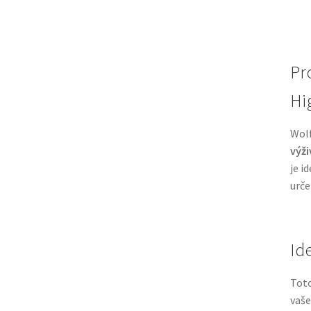
Pro
Hi
Wolf
výži
je i
urče
Id
Tot
vaše