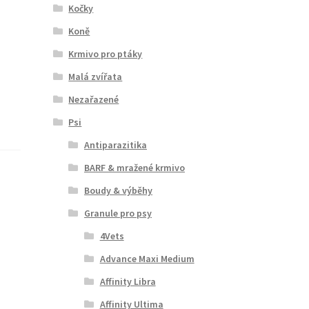
Kočky
Koně
Krmivo pro ptáky
Malá zvířata
Nezařazené
Psi
Antiparazitika
BARF & mražené krmivo
Boudy & výběhy
Granule pro psy
4Vets
Advance Maxi Medium
Affinity Libra
Affinity Ultima