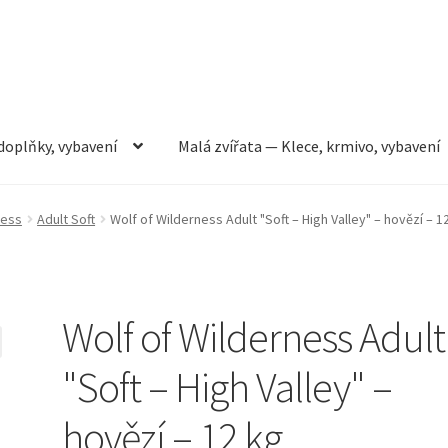
doplňky, vybavení
Malá zvířata — Klece, krmivo, vybavení
rmivo, vybavení
Můj účet
Obchod
Pokladna
Vše pro kočky
ness
Adult Soft
Wolf of Wilderness Adult "Soft – High Valley" – hovězí – 1
Wolf of Wilderness Adult
"Soft – High Valley" –
hovězí – 12 kg