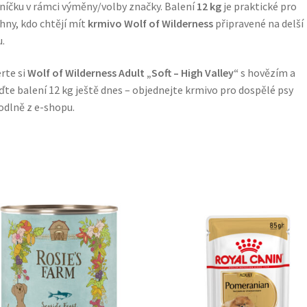
lníčku v rámci výměny/volby značky. Balení
12 kg
je praktické pro
hny, kdo chtějí mít
krmivo Wolf of Wilderness
připravené na delší
.
rte si
Wolf of Wilderness Adult „Soft – High Valley“
s hovězím a
ďte balení 12 kg ještě dnes – objednejte krmivo pro dospělé psy
dlně z e-shopu.