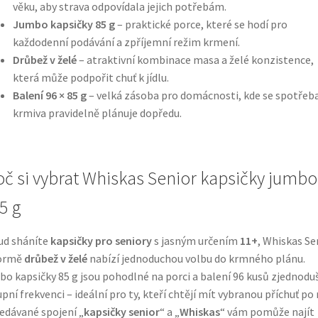
věku, aby strava odpovídala jejich potřebám.
Jumbo kapsičky 85 g
– praktické porce, které se hodí pro
každodenní podávání a zpříjemní režim krmení.
Drůbež v želé
– atraktivní kombinace masa a želé konzistence,
která může podpořit chuť k jídlu.
Balení 96 × 85 g
– velká zásoba pro domácnosti, kde se spotřeb
krmiva pravidelně plánuje dopředu.
oč si vybrat Whiskas Senior kapsičky jumbo
5 g
ud sháníte
kapsičky pro seniory
s jasným určením
11+
, Whiskas Se
formě
drůbež v želé
nabízí jednoduchou volbu do krmného plánu.
o kapsičky 85 g jsou pohodlné na porci a balení 96 kusů zjednodu
pní frekvenci – ideální pro ty, kteří chtějí mít vybranou příchuť po 
edávané spojení „
kapsičky senior
“ a „
Whiskas
“ vám pomůže najít