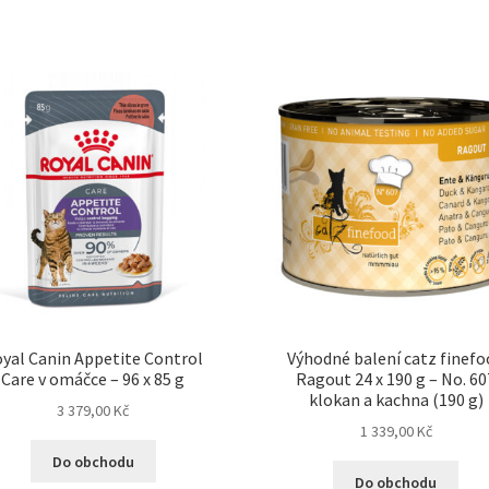
yal Canin Appetite Control
Výhodné balení catz finef
Care v omáčce – 96 x 85 g
Ragout 24 x 190 g – No. 60
klokan a kachna (190 g)
3 379,00
Kč
1 339,00
Kč
Do obchodu
Do obchodu