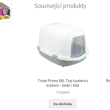
Související produkty
Trixie Primo XXL Top toaleta s
Ro
krytem – šedá / bílá
774,00
Kč
Do obchodu