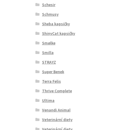
Schesir
Schmusy
Sheba kapsičky
ShinyCat kapsičky
Smølke
Smilla
STRAYZ
Super Benek
Terra Felis
Thrive Complete
Ultima
Venandi Animal
Veterinární diety
Veterinární diety