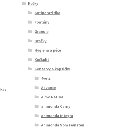
Kočky
Antiparazitika
Fontány
Granule
Hračky
Hygiena a péče
Kočkolit
Konzervy a kapsičky
4vets
Advance
skas
Almo Nature
animonda Carny
animonda Integra
Animonda Vom Feinsten