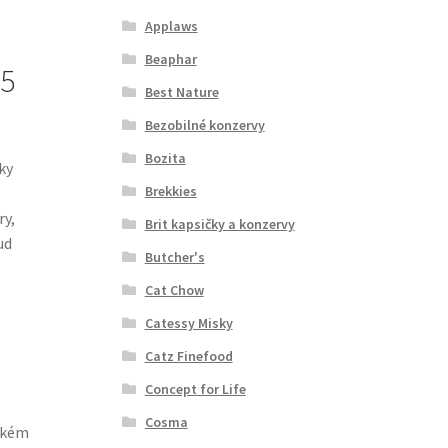
Applaws
Beaphar
85
Best Nature
Bezobilné konzervy
Bozita
ky
Brekkies
ry,
Brit kapsičky a konzervy
ud
Butcher's
Cat Chow
Catessy Misky
Catz Finefood
Concept for Life
Cosma
rském