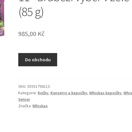
(85 g)
985,00
Kč
Do obchodu
SKU:
35551794113
Kategorie:
Kočky
,
Konzervy a kapsičky
,
Whiskas kapsičky
,
Whi
Senior
Značka:
Whiskas