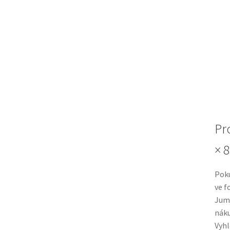
Pr
× 8
Pok
ve 
Jumb
náku
Vyhl