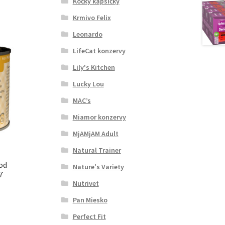
Kočky kapsičky
Krmivo Felix
Leonardo
LifeCat konzervy
Lily's Kitchen
Lucky Lou
MAC’s
Miamor konzervy
MjAMjAM Adult
Natural Trainer
ood
Nature's Variety
7
Nutrivet
Pan Miesko
Perfect Fit