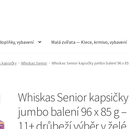
doplňky, vybavení
Malá zvířata — Klece, krmivo, vybavení
rmivo, vybavení
Můj účet
Obchod
Pokladna
Vše pro kočky
 kapsičky
Whiskas Senior
Whiskas Senior kapsičky jumbo balení 96 x 85 
Whiskas Senior kapsičky
jumbo balení 96 x 85 g –
11+ drůbeží výběr v želé