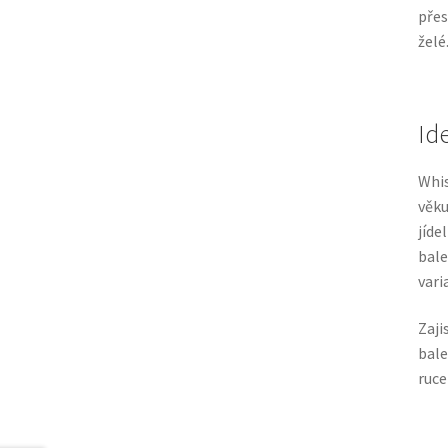
přes
želé
Id
Whis
věk
jíde
bale
vari
Zaji
bale
ruce