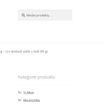
Hledat:
Hledat
g – 11+ drůbeží výběr v želé (85 g)
Kategorie produktu
% Akce
Akvaristika