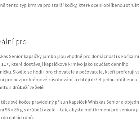
ně tento typ krmiva pro starší kočky, které ocení oblíbenou struk
.
eální pro
kas Senior kapsičky jumbo jsou vhodné pro domácnosti s kočkami
u
11+
, které dostávají kapsičkové krmivo jako součást denního
lníčku. Skvěle se hodí i pro chovatele a pečovatele, kteří preferují v
ní pro bezproblémové zásobování, a chtějí držet jednu oblíbenou
antu s
drůbeží
ve
želé
.
stěte své kočce pravidelný přísun kapsiček Whiskas Senior a objedn
ní 96 × 85 g s drůbeží v želé – tak, abyste měli krmení pro seniory 
 i do dalších dnů.