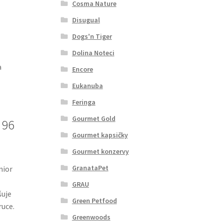
Cosma Nature
Disugual
Dogs'n Tiger
Dolina Noteci
a
Encore
Eukanuba
Feringa
Gourmet Gold
 96
Gourmet kapsičky
Gourmet konzervy
GranataPet
nior
GRAU
šuje
Green Petfood
ruce.
Greenwoods