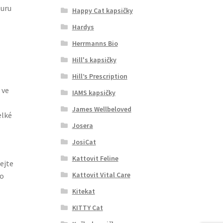
turu
Happy Cat kapsičky
Hardys
Herrmanns Bio
Hill's kapsičky
Hill’s Prescription
 ve
IAMS kapsičky
James Wellbeloved
elké
Josera
JosiCat
Kattovit Feline
ejte
Kattovit Vital Care
po
Kitekat
KITTY Cat