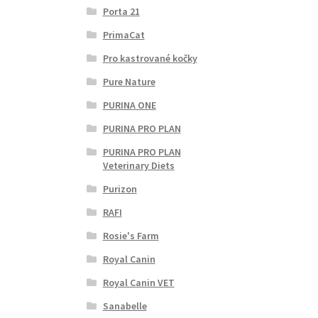
Porta 21
PrimaCat
Pro kastrované kočky
Pure Nature
PURINA ONE
PURINA PRO PLAN
PURINA PRO PLAN
Veterinary Diets
Purizon
RAFI
Rosie's Farm
Royal Canin
Royal Canin VET
Sanabelle