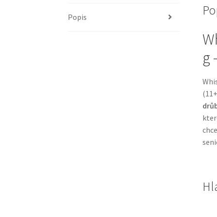
Po
Popis
Wh
g 
Whis
(11+
drůb
kter
chce
seni
Hl