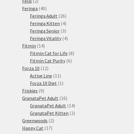
2
produkt
Felix
2
produkty
40
Feringa
40
produktů
26
Feringa Adult
26
produktů
4
Feringa Kitten
4
3
produkty
Feringa Senior
3
produkty
4
Feringa Vitality
4
14
produkty
Fitmin
14
produktů
8
Fitmin Cat for Life
8
6
produktů
Fitmin Cat Purity
6
12
produktů
Forza 10
12
produktů
11
Active Line
11
produktů
1
Forza 10 Diet
1
9
produkt
Friskies
9
produktů
16
GranataPet Adult
16
produktů
14
GranataPet Adult
14
produktů
2
GranataPet Kitten
2
2
produkty
Greenwoods
2
17
produkty
Happy Cat
17