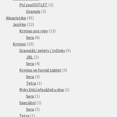
produkty
2
Psí zooOUTLET
2
2
produkty
Granule
2
41
produkty
Akvaristika
41
produktů
12
Jezírko
12
produktů
12
Krmivo pro ryby
12
6
produktů
Sera
6
23
produktů
Krmivo
23
produktů
5
Granulát/ pelety / tyčinky
5
1
produktů
JBL
1
produkt
4
Sera
4
produkty
5
Krmivo ve formě tablet
5
3
produktů
Sera
3
produkty
1
Tetra
1
produkt
1
Ryby žijící převážně u dna
1
1
produkt
Sera
1
produkt
1
Speciální
1
1
produkt
Sera
1
1
produkt
Tetra
1