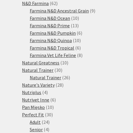
produktů
62
N&D Farmina
62
produktů
9
Farmina N&D Ancestral Grain
9
10
produktů
Farmina N&D Ocean
10
13
produktů
Farmina N&D Prime
13
produktů
6
Farmina N&D Pumpkin
6
10
produktů
Farmina N&D Quinoa
10
produktů
6
Farmina N&D Tropical
6
produktů
8
Farmina Vet Life Feline
8
10
produktů
Natural Greatness
10
30
produktů
Natural Trainer
30
produktů
26
Natural Trainer
26
28
produktů
Nature's Variety
28
4
produktů
Nutriplus
4
produkty
6
Nutrivet Inne
6
10
produktů
Pan Mięsko
10
30
produktů
Perfect Fit
30
24
produktů
Adult
24
4
produktů
Senior
4