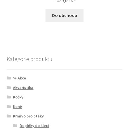
1 489,00
Kč
Do obchodu
Kategorie produktu
% Akce
Akvaristika
Kočky
Koně
Krmivo pro ptáky
Doplňky do klecí