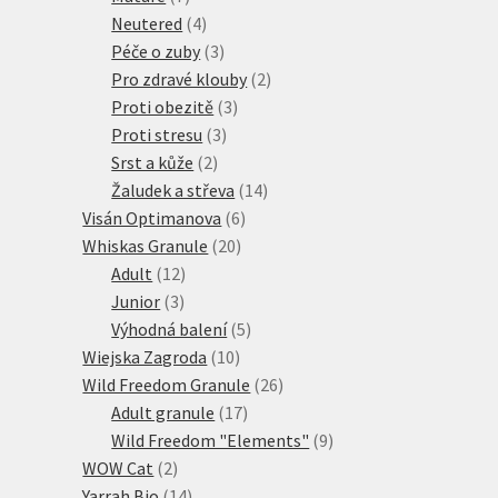
produktů
4
Neutered
4
produkty
3
Péče o zuby
3
produkty
2
Pro zdravé klouby
2
3
produkty
Proti obezitě
3
3
produkty
Proti stresu
3
2
produkty
Srst a kůže
2
produkty
14
Žaludek a střeva
14
6
produktů
Visán Optimanova
6
20
produktů
Whiskas Granule
20
12
produktů
Adult
12
3
produktů
Junior
3
produkty
5
Výhodná balení
5
10
produktů
Wiejska Zagroda
10
produktů
26
Wild Freedom Granule
26
17
produktů
Adult granule
17
produktů
9
Wild Freedom "Elements"
9
2
produktů
WOW Cat
2
produkty
14
Yarrah Bio
14