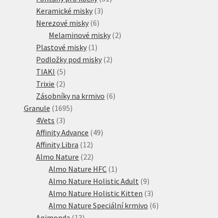
3
produktů
Keramické misky
3
6
produkty
Nerezové misky
6
produktů
2
Melaminové misky
2
1
produkty
Plastové misky
1
produkt
2
Podložky pod misky
2
5
produkty
TIAKI
5
2
produktů
Trixie
2
produkty
6
Zásobníky na krmivo
6
1695
produktů
Granule
1695
3
produktů
4Vets
3
produkty
49
Affinity Advance
49
12
produktů
Affinity Libra
12
produktů
22
Almo Nature
22
produktů
1
Almo Nature HFC
1
produkt
9
Almo Nature Holistic Adult
9
produktů
3
Almo Nature Holistic Kitten
3
produkty
6
Almo Nature Speciální krmivo
6
13
produktů
Animonda
13