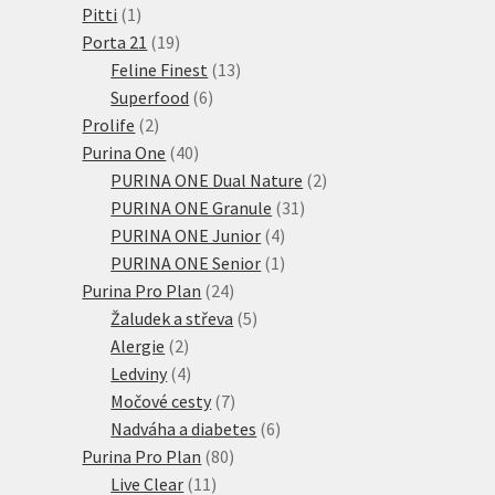
1
produkty
Pitti
1
produkt
19
Porta 21
19
produktů
13
Feline Finest
13
6
produktů
Superfood
6
2
produktů
Prolife
2
produkty
40
Purina One
40
produktů
2
PURINA ONE Dual Nature
2
31
produkty
PURINA ONE Granule
31
4
produktů
PURINA ONE Junior
4
produkty
1
PURINA ONE Senior
1
24
produkt
Purina Pro Plan
24
produktů
5
Žaludek a střeva
5
2
produktů
Alergie
2
produkty
4
Ledviny
4
produkty
7
Močové cesty
7
produktů
6
Nadváha a diabetes
6
80
produktů
Purina Pro Plan
80
11
produktů
Live Clear
11