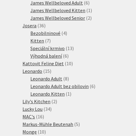
produktů
6
James Wellbeloved Adult
6
produktů
1
James Wellbeloved Kitten
1
2
produkt
James Wellbeloved Senior
2
36
produkty
Josera
36
produktů
4
Bezobilninové
4
7
produkty
Kitten
7
produktů
13
Speciální krmivo
13
6
produktů
Výhodná balení
6
produktů
10
Kattovit Feline Diet
10
15
produktů
Leonardo
15
produktů
8
Leonardo Adult
8
produktů
6
Leonardo Adult bez obilovin
6
1
produktů
Leonardo Kitten
1
2
produkt
Lily's Kitchen
2
34
produkty
Lucky Lou
34
16
produktů
MAC's
16
produktů
5
Markus-Mühle Beutenah
5
10
produktů
Monge
10