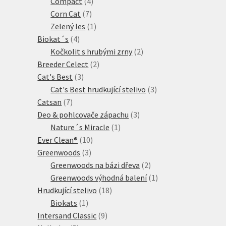
produktů
4
Compact
4
7
produkty
Corn Cat
7
produktů
1
Zelený les
1
4
produkt
Biokat´s
4
produkty
2
Kočkolit s hrubými zrny
2
2
produkty
Breeder Celect
2
3
produkty
Cat's Best
3
produkty
3
Cat's Best hrudkující stelivo
3
7
produkty
Catsan
7
produktů
3
Deo & pohlcovače zápachu
3
1
produkty
Nature´s Miracle
1
10
produkt
Ever Clean®
10
3
produktů
Greenwoods
3
produkty
2
Greenwoods na bázi dřeva
2
produkty
1
Greenwoods výhodná balení
1
18
produkt
Hrudkující stelivo
18
1
produktů
Biokats
1
produkt
9
Intersand Classic
9