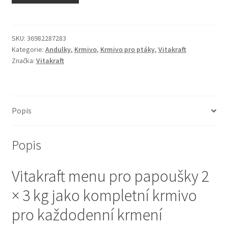
N&D Farmina pro kočky — Italské holistic krmivo
Odpočívadla pro kočky
SKU:
36982287283
Kategorie:
Andulky
,
Krmivo
,
Krmivo pro ptáky
,
Vitakraft
Značka:
Vitakraft
Pamlsky pro kočky
Purizon pro kočky
Popis
Royal Canin pro kočky
Popis
Škrabadla pro kočky
Vitakraft menu pro papoušky 2
Veterinární dieta pro kočky
× 3 kg jako kompletní krmivo
Vše pro psy — Krmivo, doplňky, vybavení
pro každodenní krmení
Boudy a výběhy