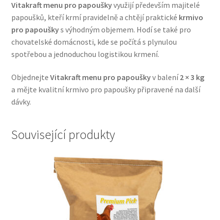
Vitakraft menu pro papoušky
využijí především majitelé
Veterinární dieta pro psy
papoušků, kteří krmí pravidelně a chtějí praktické
krmivo
pro papoušky
s výhodným objemem. Hodí se také pro
Vodítka a obojky
chovatelské domácnosti, kde se počítá s plynulou
spotřebou a jednoduchou logistikou krmení.
Wolf of Wilderness
Objednejte
Vitakraft menu pro papoušky
v balení
2 × 3 kg
a mějte kvalitní krmivo pro papoušky připravené na další
dávky.
Související produkty