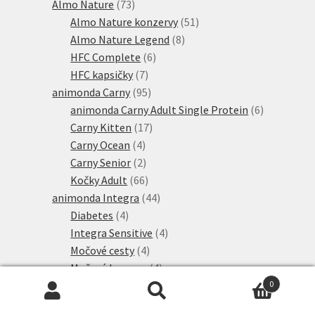
produktů
73
Almo Nature
73
produktů
51
Almo Nature konzervy
51
8
produktů
Almo Nature Legend
8
6
produktů
HFC Complete
6
7
produktů
HFC kapsičky
7
produktů
95
animonda Carny
95
produktů
6
animonda Carny Adult Single Protein
6
17
produktů
Carny Kitten
17
4
produktů
Carny Ocean
4
produkty
2
Carny Senior
2
produkty
66
Kočky Adult
66
produktů
44
animonda Integra
44
4
produktů
Diabetes
4
produkty
4
Integra Sensitive
4
4
produkty
Močové cesty
4
produkty
4
Močové kameny
4
6
produkty
Renal - ledviny
6
0
Hledat:
Hledat
produktů
2
Střevní poruchy
2