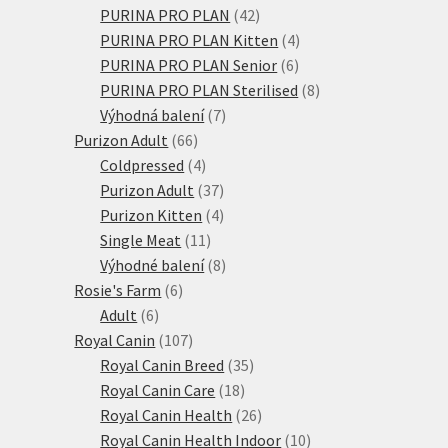
produktů
42
PURINA PRO PLAN
42
produktů
4
PURINA PRO PLAN Kitten
4
6
produkty
PURINA PRO PLAN Senior
6
produktů
8
PURINA PRO PLAN Sterilised
8
7
produktů
Výhodná balení
7
66
produktů
Purizon Adult
66
produktů
4
Coldpressed
4
produkty
37
Purizon Adult
37
produktů
4
Purizon Kitten
4
11
produkty
Single Meat
11
produktů
8
Výhodné balení
8
6
produktů
Rosie's Farm
6
6
produktů
Adult
6
produktů
107
Royal Canin
107
produktů
35
Royal Canin Breed
35
18
produktů
Royal Canin Care
18
produktů
26
Royal Canin Health
26
produktů
10
Royal Canin Health Indoor
10