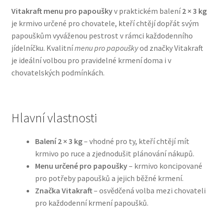
Vitakraft menu pro papoušky
v praktickém balení
2 × 3 kg
je krmivo určené pro chovatele, kteří chtějí dopřát svým
Bozita pro psy — Švédské krmivo s nordickou kvalitou
papouškům vyváženou pestrost v rámci každodenního
jídelníčku. Kvalitní
menu pro papoušky
od značky Vitakraft
Brit pro psy
je ideální volbou pro pravidelné krmení doma i v
chovatelských podmínkách.
Granule pro psy
Natural Trainer pro psy — Italské krmivo s
přírodními složkami
Hlavní vlastnosti
Happy Dog — Německá kvalita a přirozené složení
Balení 2 × 3 kg
– vhodné pro ty, kteří chtějí mít
krmivo po ruce a zjednodušit plánování nákupů.
Menu určené pro papoušky
– krmivo koncipované
Hill’s pro psy
pro potřeby papoušků a jejich běžné krmení.
Značka Vitakraft
– osvědčená volba mezi chovateli
Hračky pro psy
pro každodenní krmení papoušků.
Konzervy a kapsičky pro psy