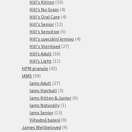
10
produkty
Hill's Kitten
10
produktů
4
Hill's No Grain
4
produkty
4
Hill's Oral Care
4
12
produkty
Hill's Senior
12
produktů
5
Hill's Sensitive
5
produktů
4
Hill's speciální krmivo
4
27
produkty
Hill's Sterilised
27
16
produktů
Hill’s Adult
16
produktů
11
Hill’s Light
11
42
produktů
HPM granule
42
59
produktů
IAMS
59
produktů
27
Iams Adult
27
produktů
3
Iams Hairball
3
produkty
6
Iams Kitten & Junior
6
1
produktů
Iams Naturally
1
13
produkt
Iams Senior
13
produktů
9
Výhodná balení
9
produktů
9
James Wellbeloved
9