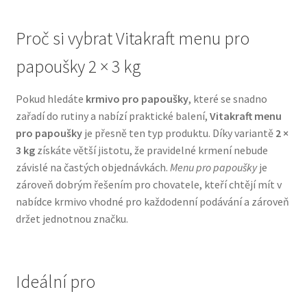
N&D Farmina pro psy — Italské holistic krmivo
Proč si vybrat Vitakraft menu pro
papoušky 2 × 3 kg
Oblečky pro psy
Pokud hledáte
krmivo pro papoušky
, které se snadno
Pamlsky pro psy
zařadí do rutiny a nabízí praktické balení,
Vitakraft menu
pro papoušky
je přesně ten typ produktu. Díky variantě
2 ×
Pelíšky pro psy
3 kg
získáte větší jistotu, že pravidelné krmení nebude
závislé na častých objednávkách.
Menu pro papoušky
je
Ortopedické pelíšky
zároveň dobrým řešením pro chovatele, kteří chtějí mít v
nabídce krmivo vhodné pro každodenní podávání a zároveň
Přepravky pro psy
držet jednotnou značku.
Purizon pro psy — Vysoký obsah masa, bez obilovin
Ideální pro
Royal Canin pro psy