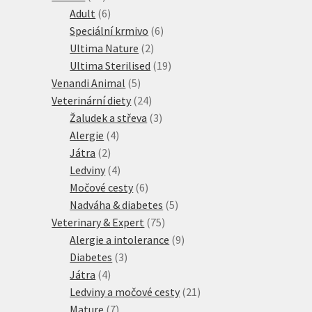
produktů
6
Adult
6
produktů
6
Speciální krmivo
6
2
produktů
Ultima Nature
2
produkty
19
Ultima Sterilised
19
5
produktů
Venandi Animal
5
produktů
24
Veterinární diety
24
produktů
3
Žaludek a střeva
3
4
produkty
Alergie
4
2
produkty
Játra
2
produkty
4
Ledviny
4
produkty
6
Močové cesty
6
produktů
5
Nadváha & diabetes
5
75
produktů
Veterinary & Expert
75
produktů
9
Alergie a intolerance
9
3
produktů
Diabetes
3
4
produkty
Játra
4
produkty
21
Ledviny a močové cesty
21
7
produktů
Mature
7