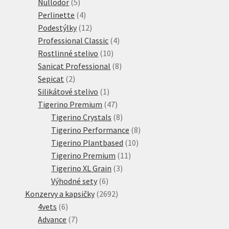
5
produktů
Nullodor
5
produktů
4
Perlinette
4
produkty
12
Podestýlky
12
produktů
4
Professional Classic
4
10
produkty
Rostlinné stelivo
10
produktů
8
Sanicat Professional
8
2
produktů
Sepicat
2
produkty
1
Silikátové stelivo
1
produkt
47
Tigerino Premium
47
produktů
8
Tigerino Crystals
8
produktů
8
Tigerino Performance
8
10
produktů
Tigerino Plantbased
10
11
produktů
Tigerino Premium
11
3
produktů
Tigerino XL Grain
3
6
produkty
Výhodné sety
6
produktů
2692
Konzervy a kapsičky
2692
6
produktů
4vets
6
produktů
7
Advance
7