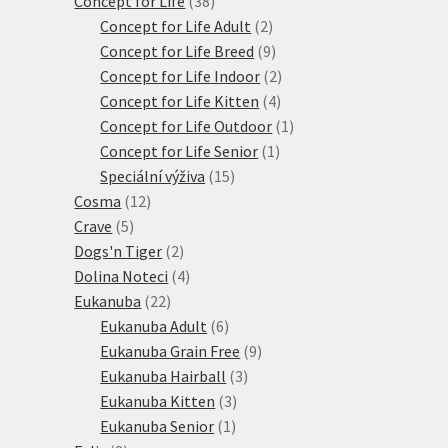
Concept for Life
38
produktů
2
Concept for Life Adult
2
produkty
9
Concept for Life Breed
9
produktů
2
Concept for Life Indoor
2
4
produkty
Concept for Life Kitten
4
produkty
1
Concept for Life Outdoor
1
1
produkt
Concept for Life Senior
1
15
produkt
Speciální výživa
15
12
produktů
Cosma
12
5
produktů
Crave
5
produktů
2
Dogs'n Tiger
2
produkty
4
Dolina Noteci
4
22
produkty
Eukanuba
22
produktů
6
Eukanuba Adult
6
produktů
9
Eukanuba Grain Free
9
3
produktů
Eukanuba Hairball
3
3
produkty
Eukanuba Kitten
3
1
produkty
Eukanuba Senior
1