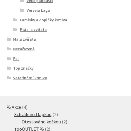
Velcí papoušci
Versela Laga
Pamlsky a doplňky krmiva
Ptáci a zvířata
Malá zvířata
Nezařazené
Psi
Top značky
Veterinární krmivo
4
% Akce
4
produkty
2
Schváleno tlapkou
2
produkty
2
Otestováno kočkou
2
2
produkty
zooOUTLET %
2