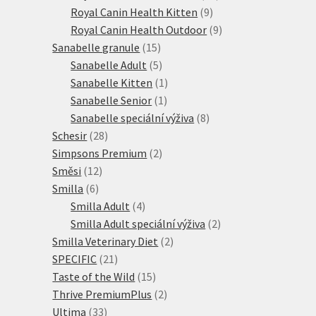
9
produktů
Royal Canin Health Kitten
9
produktů
9
Royal Canin Health Outdoor
9
15
produktů
Sanabelle granule
15
produktů
5
Sanabelle Adult
5
produktů
1
Sanabelle Kitten
1
1
produkt
Sanabelle Senior
1
produkt
8
Sanabelle speciální výživa
8
28
produktů
Schesir
28
produktů
2
Simpsons Premium
2
12
produkty
Směsi
12
6
produktů
Smilla
6
produktů
4
Smilla Adult
4
produkty
2
Smilla Adult speciální výživa
2
2
produkty
Smilla Veterinary Diet
2
21
produkty
SPECIFIC
21
produktů
15
Taste of the Wild
15
produktů
2
Thrive PremiumPlus
2
33
produkty
Ultima
33