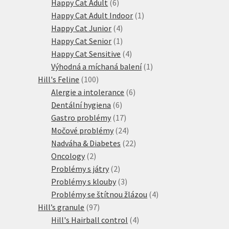
produktů
6
Happy Cat Adult
6
produktů
1
Happy Cat Adult Indoor
1
4
produkt
Happy Cat Junior
4
produkty
1
Happy Cat Senior
1
produkt
4
Happy Cat Sensitive
4
produkty
1
Výhodná a míchaná balení
1
100
produkt
Hill's Feline
100
produktů
6
Alergie a intolerance
6
6
produktů
Dentální hygiena
6
produktů
17
Gastro problémy
17
produktů
24
Močové problémy
24
produktů
22
Nadváha & Diabetes
22
2
produktů
Oncology
2
produkty
2
Problémy s játry
2
produkty
3
Problémy s klouby
3
produkty
4
Problémy se štítnou žlázou
4
97
produkty
Hill’s granule
97
produktů
4
Hill's Hairball control
4