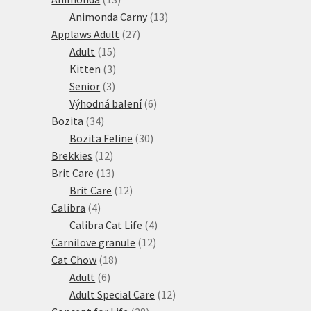
produktů
13
Animonda Carny
13
27
produktů
Applaws Adult
27
15
produktů
Adult
15
produktů
3
Kitten
3
3
produkty
Senior
3
produkty
6
Výhodná balení
6
34
produktů
Bozita
34
produktů
30
Bozita Feline
30
12
produktů
Brekkies
12
produktů
13
Brit Care
13
produktů
12
Brit Care
12
4
produktů
Calibra
4
produkty
4
Calibra Cat Life
4
12
produkty
Carnilove granule
12
18
produktů
Cat Chow
18
6
produktů
Adult
6
produktů
12
Adult Special Care
12
38
produktů