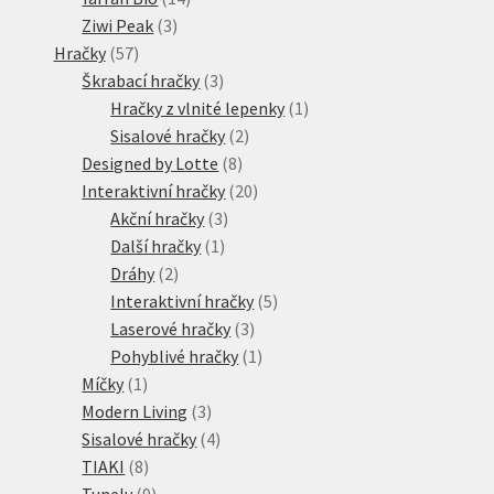
3
produktů
Ziwi Peak
3
57
produkty
Hračky
57
produktů
3
Škrabací hračky
3
produkty
1
Hračky z vlnité lepenky
1
2
produkt
Sisalové hračky
2
8
produkty
Designed by Lotte
8
produktů
20
Interaktivní hračky
20
3
produktů
Akční hračky
3
1
produkty
Další hračky
1
2
produkt
Dráhy
2
produkty
5
Interaktivní hračky
5
3
produktů
Laserové hračky
3
produkty
1
Pohyblivé hračky
1
1
produkt
Míčky
1
produkt
3
Modern Living
3
produkty
4
Sisalové hračky
4
8
produkty
TIAKI
8
produktů
9
Tunely
9