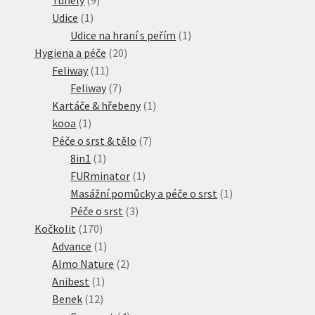
1
produktů
Udice
1
produkt
1
Udice na hraní s peřím
1
20
produkt
Hygiena a péče
20
11
produktů
Feliway
11
produktů
7
Feliway
7
produktů
1
Kartáče & hřebeny
1
1
produkt
kooa
1
produkt
7
Péče o srst & tělo
7
1
produktů
8in1
1
produkt
1
FURminator
1
produkt
1
Masážní pomůcky a péče o srst
1
3
produkt
Péče o srst
3
170
produkty
Kočkolit
170
produktů
1
Advance
1
produkt
2
Almo Nature
2
1
produkty
Anibest
1
12
produkt
Benek
12