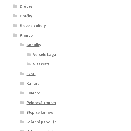
Drůbež
Hračky
Klece a voliery
Krmivo
Andulky
Versele Laga
Vitakraft
Exoti
Kanárci
Lillebro
Peletové krmivo
Slepice krmivo
Střední papoušci