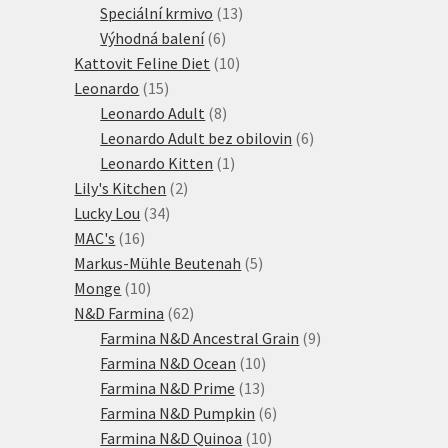
produktů
13
Speciální krmivo
13
6
produktů
Výhodná balení
6
produktů
10
Kattovit Feline Diet
10
15
produktů
Leonardo
15
produktů
8
Leonardo Adult
8
produktů
6
Leonardo Adult bez obilovin
6
1
produktů
Leonardo Kitten
1
2
produkt
Lily's Kitchen
2
34
produkty
Lucky Lou
34
16
produktů
MAC's
16
produktů
5
Markus-Mühle Beutenah
5
10
produktů
Monge
10
produktů
62
N&D Farmina
62
produktů
9
Farmina N&D Ancestral Grain
9
10
produktů
Farmina N&D Ocean
10
13
produktů
Farmina N&D Prime
13
produktů
6
Farmina N&D Pumpkin
6
10
produktů
Farmina N&D Quinoa
10