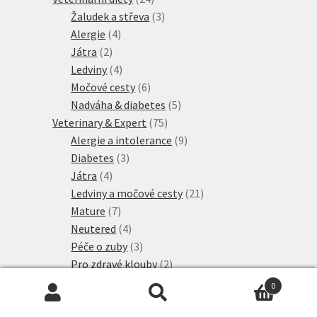
produktů
3
Žaludek a střeva
3
4
produkty
Alergie
4
2
produkty
Játra
2
produkty
4
Ledviny
4
produkty
6
Močové cesty
6
produktů
5
Nadváha & diabetes
5
75
produktů
Veterinary & Expert
75
produktů
9
Alergie a intolerance
9
3
produktů
Diabetes
3
4
produkty
Játra
4
produkty
21
Ledviny a močové cesty
21
7
produktů
Mature
7
produktů
4
Neutered
4
produkty
3
Péče o zuby
3
produkty
2
Pro zdravé klouby
2
3
produkty
Proti obezitě
3
0
3
produkty
Proti stresu
3
Hledat:
Hledat
2
produkty
Srst a kůže
2