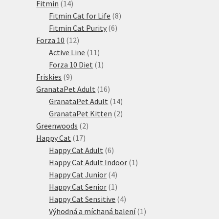
14
produkty
Fitmin
14
produktů
8
Fitmin Cat for Life
8
6
produktů
Fitmin Cat Purity
6
12
produktů
Forza 10
12
produktů
11
Active Line
11
produktů
1
Forza 10 Diet
1
9
produkt
Friskies
9
produktů
16
GranataPet Adult
16
produktů
14
GranataPet Adult
14
produktů
2
GranataPet Kitten
2
2
produkty
Greenwoods
2
17
produkty
Happy Cat
17
produktů
6
Happy Cat Adult
6
produktů
1
Happy Cat Adult Indoor
1
4
produkt
Happy Cat Junior
4
produkty
1
Happy Cat Senior
1
produkt
4
Happy Cat Sensitive
4
produkty
1
Výhodná a míchaná balení
1