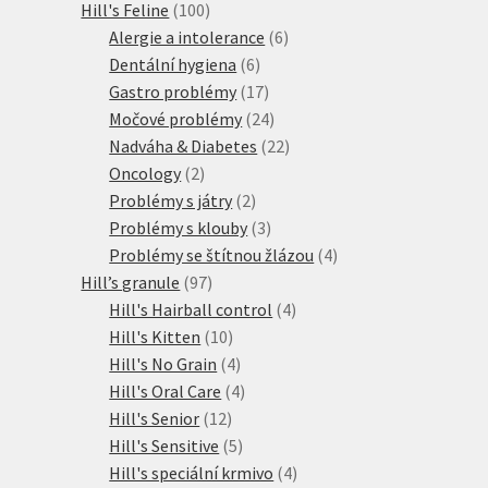
100
produkt
Hill's Feline
100
produktů
6
Alergie a intolerance
6
6
produktů
Dentální hygiena
6
produktů
17
Gastro problémy
17
produktů
24
Močové problémy
24
produktů
22
Nadváha & Diabetes
22
2
produktů
Oncology
2
produkty
2
Problémy s játry
2
produkty
3
Problémy s klouby
3
produkty
4
Problémy se štítnou žlázou
4
97
produkty
Hill’s granule
97
produktů
4
Hill's Hairball control
4
10
produkty
Hill's Kitten
10
produktů
4
Hill's No Grain
4
produkty
4
Hill's Oral Care
4
12
produkty
Hill's Senior
12
produktů
5
Hill's Sensitive
5
produktů
4
Hill's speciální krmivo
4