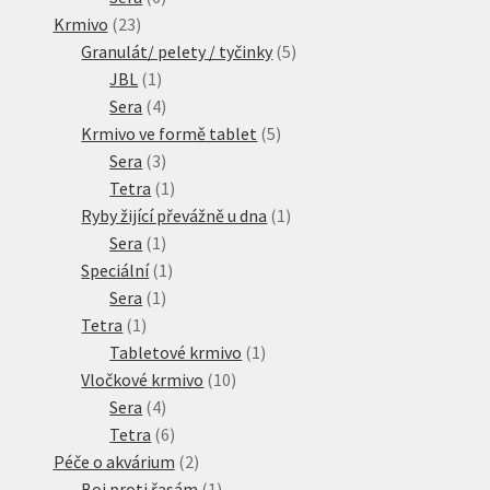
23
produktů
Krmivo
23
produktů
5
Granulát/ pelety / tyčinky
5
1
produktů
JBL
1
produkt
4
Sera
4
produkty
5
Krmivo ve formě tablet
5
3
produktů
Sera
3
produkty
1
Tetra
1
produkt
1
Ryby žijící převážně u dna
1
1
produkt
Sera
1
produkt
1
Speciální
1
1
produkt
Sera
1
1
produkt
Tetra
1
produkt
1
Tabletové krmivo
1
10
produkt
Vločkové krmivo
10
4
produktů
Sera
4
produkty
6
Tetra
6
produktů
2
Péče o akvárium
2
produkty
1
Boj proti řasám
1