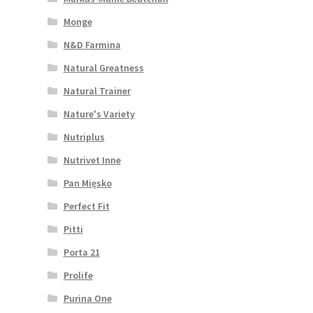
Monge
N&D Farmina
Natural Greatness
Natural Trainer
Nature's Variety
Nutriplus
Nutrivet Inne
Pan Mięsko
Perfect Fit
Pitti
Porta 21
Prolife
Purina One