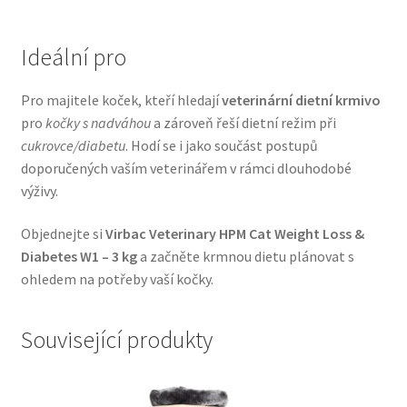
Veterinární dieta pro psy
Ideální pro
Vodítka a obojky
Pro majitele koček, kteří hledají
veterinární dietní krmivo
Wolf of Wilderness
pro
kočky s nadváhou
a zároveň řeší dietní režim při
cukrovce/diabetu
. Hodí se i jako součást postupů
doporučených vaším veterinářem v rámci dlouhodobé
výživy.
Objednejte si
Virbac Veterinary HPM Cat Weight Loss &
Diabetes W1 – 3 kg
a začněte krmnou dietu plánovat s
ohledem na potřeby vaší kočky.
Související produkty