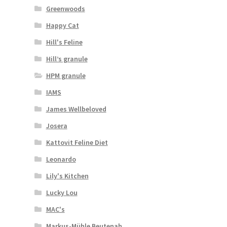
Greenwoods
Happy Cat
Hill's Feline
Hill’s granule
HPM granule
IAMS
James Wellbeloved
Josera
Kattovit Feline Diet
Leonardo
Lily's Kitchen
Lucky Lou
MAC's
Markus-Mühle Beutenah