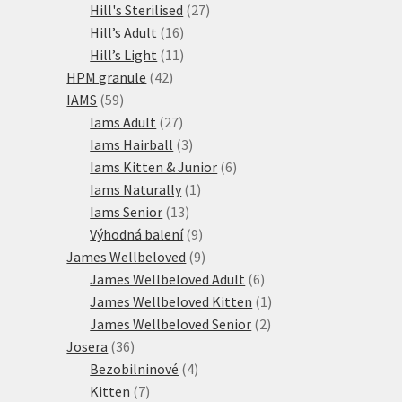
27
produkty
Hill's Sterilised
27
16
produktů
Hill’s Adult
16
produktů
11
Hill’s Light
11
42
produktů
HPM granule
42
59
produktů
IAMS
59
produktů
27
Iams Adult
27
produktů
3
Iams Hairball
3
produkty
6
Iams Kitten & Junior
6
1
produktů
Iams Naturally
1
13
produkt
Iams Senior
13
produktů
9
Výhodná balení
9
produktů
9
James Wellbeloved
9
produktů
6
James Wellbeloved Adult
6
produktů
1
James Wellbeloved Kitten
1
2
produkt
James Wellbeloved Senior
2
36
produkty
Josera
36
produktů
4
Bezobilninové
4
7
produkty
Kitten
7