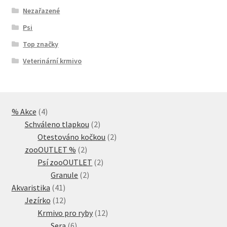
Nezařazené
Psi
Top značky
Veterinární krmivo
4
% Akce
4
produkty
2
Schváleno tlapkou
2
produkty
2
Otestováno kočkou
2
2
produkty
zooOUTLET %
2
produkty
2
Psí zooOUTLET
2
2
produkty
Granule
2
41
produkty
Akvaristika
41
produktů
12
Jezírko
12
produktů
12
Krmivo pro ryby
12
6
produktů
Sera
6