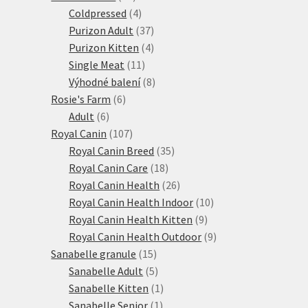
produktů
4
Coldpressed
4
produkty
37
Purizon Adult
37
produktů
4
Purizon Kitten
4
11
produkty
Single Meat
11
produktů
8
Výhodné balení
8
6
produktů
Rosie's Farm
6
6
produktů
Adult
6
produktů
107
Royal Canin
107
produktů
35
Royal Canin Breed
35
18
produktů
Royal Canin Care
18
produktů
26
Royal Canin Health
26
produktů
10
Royal Canin Health Indoor
10
9
produktů
Royal Canin Health Kitten
9
produktů
9
Royal Canin Health Outdoor
9
15
produktů
Sanabelle granule
15
produktů
5
Sanabelle Adult
5
produktů
1
Sanabelle Kitten
1
1
produkt
Sanabelle Senior
1