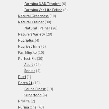
produktů
6
Farmina N&D Tropical
6
produktů
8
Farmina Vet Life Feline
8
10
produktů
Natural Greatness
10
30
produktů
Natural Trainer
30
produktů
26
Natural Trainer
26
28
produktů
Nature's Variety
28
4
produktů
Nutriplus
4
produkty
6
Nutrivet Inne
6
10
produktů
Pan Mięsko
10
30
produktů
Perfect Fit
30
24
produktů
Adult
24
4
produktů
Senior
4
1
produkty
Pitti
1
produkt
19
Porta 21
19
produktů
13
Feline Finest
13
6
produktů
Superfood
6
2
produktů
Prolife
2
produkty
40
Purina One
40