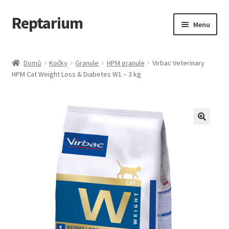
Reptarium
Přeskočit
Přejít
Menu
na
k
navigaci
obsahu
Úvodní stránka
webu
Domů
Kočky
Granule
HPM granule
Virbac Veterinary
HPM Cat Weight Loss & Diabetes W1 – 3 kg
Košík
Malá zvířata — Klece, krmivo, vybavení
Můj účet
Obchod
Pokladna
Vše pro kočky