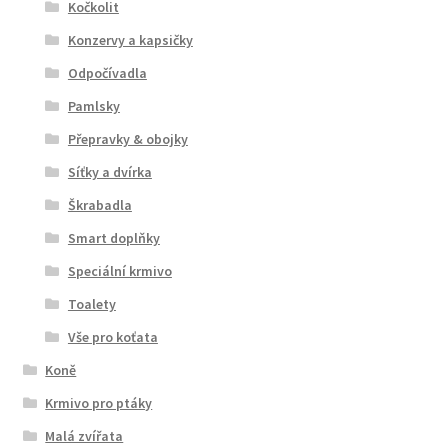
Kočkolit
Konzervy a kapsičky
Odpočívadla
Pamlsky
Přepravky & obojky
Síťky a dvírka
Škrabadla
Smart doplňky
Speciální krmivo
Toalety
Vše pro koťata
Koně
Krmivo pro ptáky
Malá zvířata