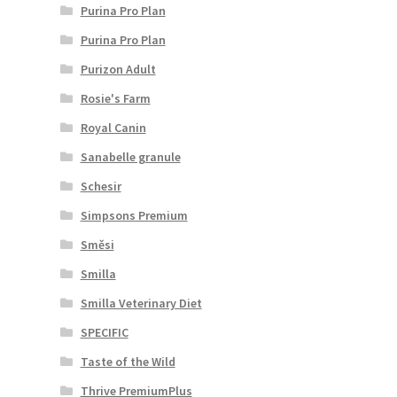
Purina Pro Plan
Purina Pro Plan
Purizon Adult
Rosie's Farm
Royal Canin
Sanabelle granule
Schesir
Simpsons Premium
Směsi
Smilla
Smilla Veterinary Diet
SPECIFIC
Taste of the Wild
Thrive PremiumPlus