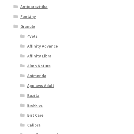
Antiparazitika
Fontány
Granule
4Vets
Affinity Advance
Affinity Libra
Almo Nature
Animonda
Applaws Adult
Bozita
Brekkies
Brit Care
Calibra