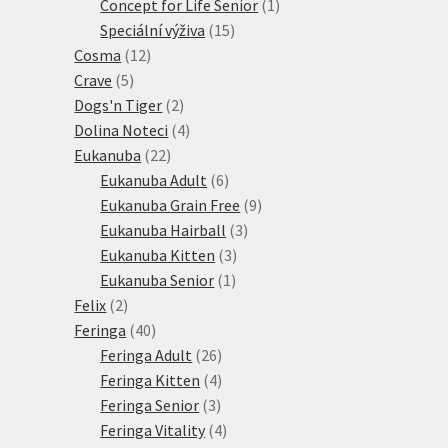
1
produkt
Concept for Life Senior
1
15
produkt
Speciální výživa
15
12
produktů
Cosma
12
5
produktů
Crave
5
produktů
2
Dogs'n Tiger
2
produkty
4
Dolina Noteci
4
22
produkty
Eukanuba
22
produktů
6
Eukanuba Adult
6
produktů
9
Eukanuba Grain Free
9
3
produktů
Eukanuba Hairball
3
3
produkty
Eukanuba Kitten
3
1
produkty
Eukanuba Senior
1
2
produkt
Felix
2
produkty
40
Feringa
40
produktů
26
Feringa Adult
26
produktů
4
Feringa Kitten
4
3
produkty
Feringa Senior
3
produkty
4
Feringa Vitality
4