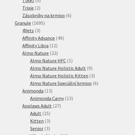
TIAKI
5
2
produktů
Trixie
2
produkty
6
Zásobníky na krmivo
6
1695
produktů
Granule
1695
3
produktů
4Vets
3
produkty
49
Affinity Advance
49
12
produktů
Affinity Libra
12
produktů
22
Almo Nature
22
produktů
1
Almo Nature HFC
1
produkt
9
Almo Nature Holistic Adult
9
produktů
3
Almo Nature Holistic Kitten
3
produkty
6
Almo Nature Speciální krmivo
6
13
produktů
Animonda
13
produktů
13
Animonda Carny
13
27
produktů
Applaws Adult
27
15
produktů
Adult
15
produktů
3
Kitten
3
3
produkty
Senior
3