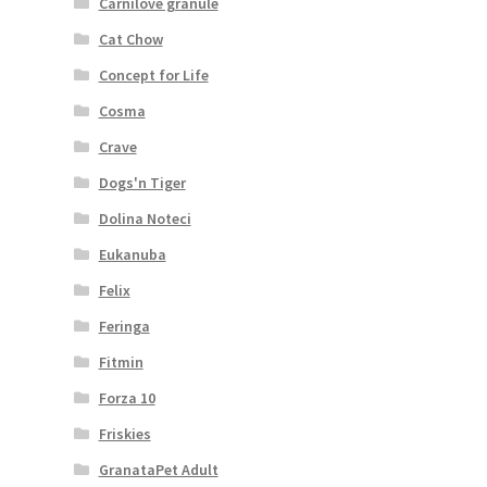
Carnilove granule
Cat Chow
Concept for Life
Cosma
Crave
Dogs'n Tiger
Dolina Noteci
Eukanuba
Felix
Feringa
Fitmin
Forza 10
Friskies
GranataPet Adult