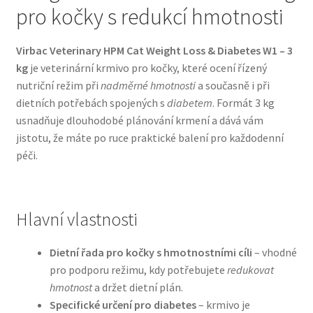
pro kočky s redukcí hmotnosti
Bozita pro psy — Švédské krmivo s nordickou kvalitou
Virbac Veterinary HPM Cat Weight Loss & Diabetes W1 – 3
kg
je veterinární krmivo pro kočky, které ocení řízený
Brit pro psy
nutriční režim při
nadměrné hmotnosti
a současně i při
dietních potřebách spojených s
diabetem
. Formát 3 kg
Granule pro psy
usnadňuje dlouhodobé plánování krmení a dává vám
jistotu, že máte po ruce praktické balení pro každodenní
Natural Trainer pro psy — Italské krmivo s
péči.
přírodními složkami
Happy Dog — Německá kvalita a přirozené složení
Hlavní vlastnosti
Hill’s pro psy
Dietní řada pro kočky s hmotnostními cíli
– vhodné
pro podporu režimu, kdy potřebujete
redukovat
Hračky pro psy
hmotnost
a držet dietní plán.
Specifické určení pro diabetes
– krmivo je
Konzervy a kapsičky pro psy