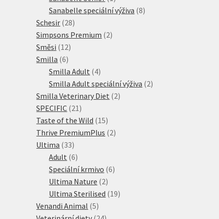
produkt
8
Sanabelle speciální výživa
8
28
produktů
Schesir
28
produktů
2
Simpsons Premium
2
12
produkty
Směsi
12
6
produktů
Smilla
6
produktů
4
Smilla Adult
4
produkty
2
Smilla Adult speciální výživa
2
2
produkty
Smilla Veterinary Diet
2
21
produkty
SPECIFIC
21
produktů
15
Taste of the Wild
15
produktů
2
Thrive PremiumPlus
2
33
produkty
Ultima
33
produktů
6
Adult
6
produktů
6
Speciální krmivo
6
2
produktů
Ultima Nature
2
produkty
19
Ultima Sterilised
19
5
produktů
Venandi Animal
5
produktů
24
Veterinární diety
24