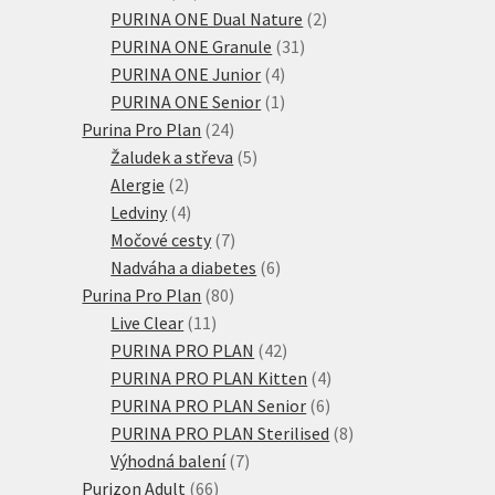
produktů
2
PURINA ONE Dual Nature
2
31
produkty
PURINA ONE Granule
31
4
produktů
PURINA ONE Junior
4
produkty
1
PURINA ONE Senior
1
24
produkt
Purina Pro Plan
24
produktů
5
Žaludek a střeva
5
2
produktů
Alergie
2
produkty
4
Ledviny
4
produkty
7
Močové cesty
7
produktů
6
Nadváha a diabetes
6
80
produktů
Purina Pro Plan
80
11
produktů
Live Clear
11
produktů
42
PURINA PRO PLAN
42
produktů
4
PURINA PRO PLAN Kitten
4
6
produkty
PURINA PRO PLAN Senior
6
produktů
8
PURINA PRO PLAN Sterilised
8
7
produktů
Výhodná balení
7
66
produktů
Purizon Adult
66