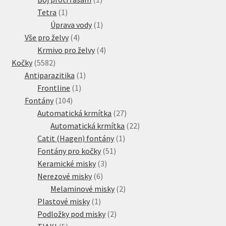
1
produkt
Tetra
1
produkt
1
Úprava vody
1
4
produkt
Vše pro želvy
4
produkty
4
Krmivo pro želvy
4
5582
produkty
Kočky
5582
produktů
1
Antiparazitika
1
1
produkt
Frontline
1
104
produkt
Fontány
104
produktů
27
Automatická krmítka
27
produktů
22
Automatická krmítka
22
1
produktů
Catit (Hagen) fontány
1
51
produkt
Fontány pro kočky
51
3
produktů
Keramické misky
3
6
produkty
Nerezové misky
6
produktů
2
Melaminové misky
2
1
produkty
Plastové misky
1
produkt
2
Podložky pod misky
2
5
produkty