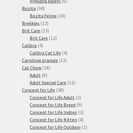
produkty
6
Výhodná balení
6
34
produktů
Bozita
34
produktů
30
Bozita Feline
30
12
produktů
Brekkies
12
produktů
13
Brit Care
13
produktů
12
Brit Care
12
4
produktů
Calibra
4
produkty
4
Calibra Cat Life
4
12
produkty
Carnilove granule
12
18
produktů
Cat Chow
18
6
produktů
Adult
6
produktů
12
Adult Special Care
12
38
produktů
Concept for Life
38
produktů
2
Concept for Life Adult
2
produkty
9
Concept for Life Breed
9
produktů
2
Concept for Life Indoor
2
4
produkty
Concept for Life Kitten
4
produkty
1
Concept for Life Outdoor
1