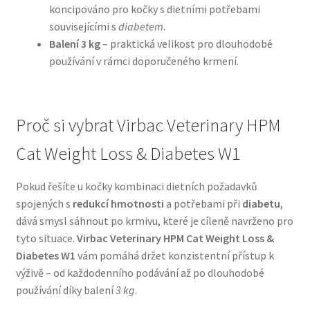
koncipováno pro kočky s dietními potřebami
souvisejícími s
diabetem
.
N&D Farmina pro psy — Italské holistic krmivo
Balení 3 kg
– praktická velikost pro dlouhodobé
používání v rámci doporučeného krmení.
Oblečky pro psy
Pamlsky pro psy
Proč si vybrat Virbac Veterinary HPM
Pelíšky pro psy
Cat Weight Loss & Diabetes W1
Ortopedické pelíšky
Pokud řešíte u kočky kombinaci dietních požadavků
spojených s
redukcí hmotnosti
a potřebami při
diabetu
,
Přepravky pro psy
dává smysl sáhnout po krmivu, které je cíleně navrženo pro
tyto situace.
Virbac Veterinary HPM Cat Weight Loss &
Purizon pro psy — Vysoký obsah masa, bez obilovin
Diabetes W1
vám pomáhá držet konzistentní přístup k
výživě – od každodenního podávání až po dlouhodobé
používání díky balení
3 kg
.
Royal Canin pro psy