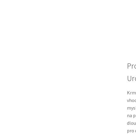
Pr
Ur
Krmi
vhod
mysl
na p
dlo
pro 