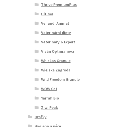
Thrive PremiumPlus
Ultima
Venandi Animal
Veterinární diety
Veterinary & Expert
Visán Optimanova
Whiskas Granule
Wiejska Zagroda
Wild Freedom Granule
WOW Cat
Yarrah Bio
Ziwi Peak
Hračky
Hygiena a péče