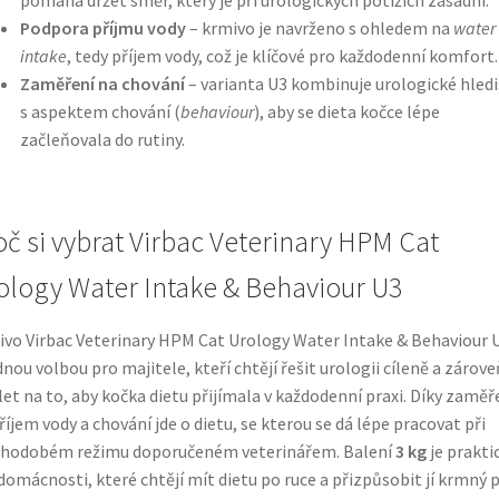
Podpora příjmu vody
– krmivo je navrženo s ohledem na
water
intake
, tedy příjem vody, což je klíčové pro každodenní komfort.
Zaměření na chování
– varianta U3 kombinuje urologické hled
s aspektem chování (
behaviour
), aby se dieta kočce lépe
začleňovala do rutiny.
oč si vybrat Virbac Veterinary HPM Cat
ology Water Intake & Behaviour U3
vo Virbac Veterinary HPM Cat Urology Water Intake & Behaviour U
nou volbou pro majitele, kteří chtějí řešit urologii cíleně a zárove
et na to, aby kočka dietu přijímala v každodenní praxi. Díky zaměř
říjem vody a chování jde o dietu, se kterou se dá lépe pracovat při
uhodobém režimu doporučeném veterinářem. Balení
3 kg
je prakti
domácnosti, které chtějí mít dietu po ruce a přizpůsobit jí krmný p