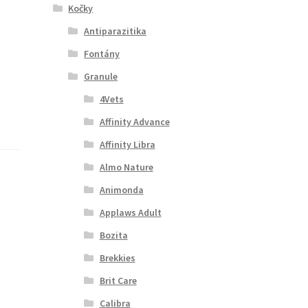
Kočky
Antiparazitika
Fontány
Granule
4Vets
Affinity Advance
Affinity Libra
Almo Nature
Animonda
Applaws Adult
Bozita
Brekkies
Brit Care
Calibra