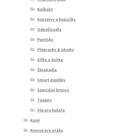
Kočkolit
Konzervy a kapsičky
Odpočívadla
Pamlsky
Přepravky & obojky
Síťky a dvírka
Škrabadla
Smart doplňky
Speciální krmivo
Toalety
Vše pro koťata
Koně
Krmivo pro ptáky