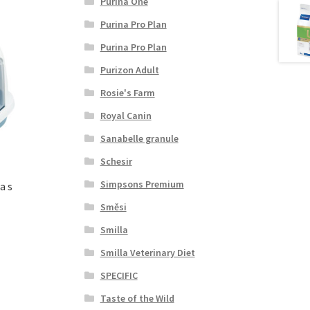
Purina One
Purina Pro Plan
Purina Pro Plan
Purizon Adult
Rosie's Farm
Royal Canin
Sanabelle granule
Schesir
Simpsons Premium
a s
Směsi
Smilla
Smilla Veterinary Diet
SPECIFIC
Taste of the Wild