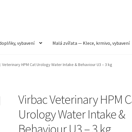
doplňky, vybavení
Malá zvířata — Klece, krmivo, vybavení
rmivo, vybavení
Můj účet
Obchod
Pokladna
Vše pro kočky
c Veterinary HPM Cat Urology Water Intake & Behaviour U3 – 3 kg
Virbac Veterinary HPM C
Urology Water Intake &
Behaviour U3 – 3 kg