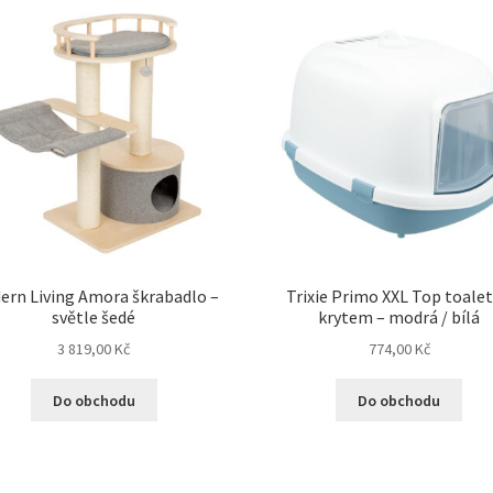
ern Living Amora škrabadlo –
Trixie Primo XXL Top toalet
světle šedé
krytem – modrá / bílá
3 819,00
Kč
774,00
Kč
Do obchodu
Do obchodu