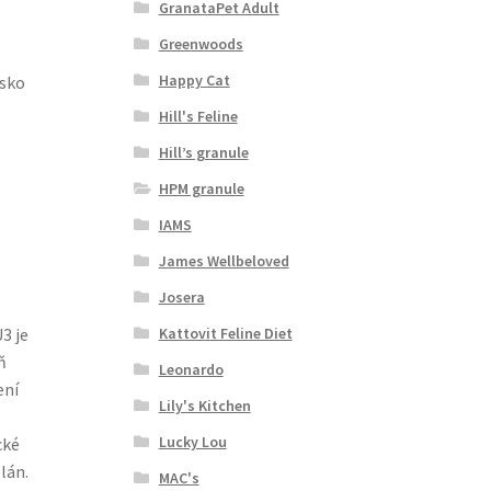
GranataPet Adult
Greenwoods
Happy Cat
isko
Hill's Feline
Hill’s granule
HPM granule
IAMS
James Wellbeloved
Josera
Kattovit Feline Diet
3 je
ň
Leonardo
ení
Lily's Kitchen
Lucky Lou
cké
lán.
MAC's