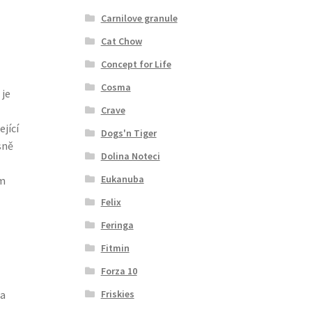
Carnilove granule
Cat Chow
Concept for Life
Cosma
 je
Crave
jící
Dogs'n Tiger
sně
Dolina Noteci
Eukanuba
ím
Felix
Feringa
Fitmin
Forza 10
Friskies
 a