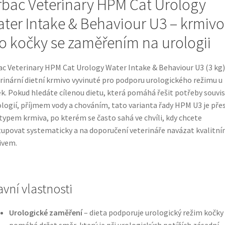
rbac Veterinary HPM Cat Urology
ter Intake & Behaviour U3 – krmivo
o kočky se zaměřením na urologii
ac Veterinary HPM Cat Urology Water Intake & Behaviour U3 (3 kg)
rinární dietní krmivo vyvinuté pro podporu urologického režimu u
k. Pokud hledáte cílenou dietu, která pomáhá řešit potřeby souvise
ologií, příjmem vody a chováním, tato varianta řady HPM U3 je pře
typem krmiva, po kterém se často sahá ve chvíli, kdy chcete
upovat systematicky a na doporučení veterináře navázat kvalitn
ivem.
avní vlastnosti
Urologické zaměření
– dieta podporuje urologický režim kočky
pomáhá držet směr, který je při urologických potížích zásadní.