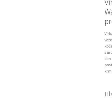
Vi
Wa
pr
Virb
vete
koče
s ur
tím 
post
krm
Hl