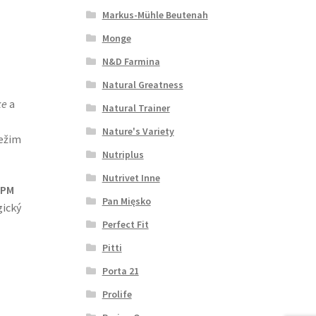
Markus-Mühle Beutenah
Monge
N&D Farmina
Natural Greatness
ke
a
Natural Trainer
Nature's Variety
režim
Nutriplus
Nutrivet Inne
HPM
Pan Mięsko
gický
Perfect Fit
Pitti
Porta 21
Prolife