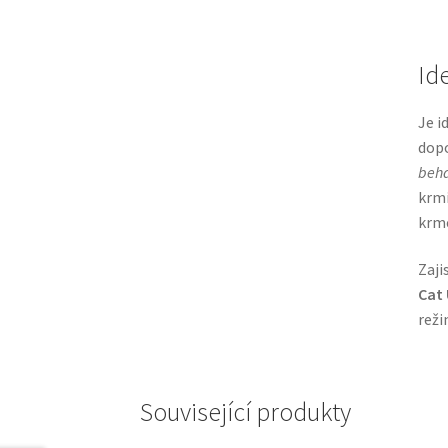
Id
Je i
dopo
beha
krmi
krme
Zaji
Cat 
reži
Související produkty