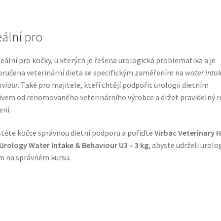
eální pro
deální pro kočky, u kterých je řešena urologická problematika a je
ručena veterinární dieta se specifickým zaměřením na
water inta
viour
. Také pro majitele, kteří chtějí podpořit urologii dietním
vem od renomovaného veterinárního výrobce a držet pravidelný 
ní.
stěte kočce správnou dietní podporu a pořiďte
Virbac Veterinary 
Urology Water Intake & Behaviour U3 – 3 kg
, abyste udrželi urolo
m na správném kursu.