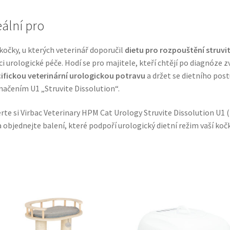
eální pro
kočky, u kterých veterinář doporučil
dietu pro rozpouštění struvi
i urologické péče. Hodí se pro majitele, kteří chtějí po diagnóze z
ifickou veterinární urologickou potravu
a držet se dietního pos
načením U1 „Struvite Dissolution“.
rte si Virbac Veterinary HPM Cat Urology Struvite Dissolution U1 
a objednejte balení, které podpoří urologický dietní režim vaší kočk