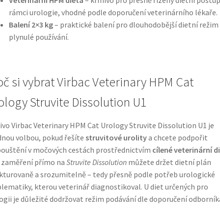
rámci urologie, vhodné podle doporučení veterinárního lékaře.
Balení 2×3 kg
– praktické balení pro dlouhodobější dietní režim
plynulé používání.
oč si vybrat Virbac Veterinary HPM Cat
ology Struvite Dissolution U1
vo Virbac Veterinary HPM Cat Urology Struvite Dissolution U1 je
nou volbou, pokud řešíte
struvitové urolity
a chcete podpořit
ouštění v močových cestách prostřednictvím
cílené veterinární d
 zaměření přímo na
Struvite Dissolution
můžete držet dietní plán
kturovaně a srozumitelně – tedy přesně podle potřeb urologické
lematiky, kterou veterinář diagnostikoval. U diet určených pro
ogii je důležité dodržovat režim podávání dle doporučení odborník