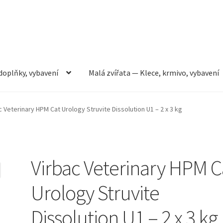
doplňky, vybavení
Malá zvířata — Klece, krmivo, vybavení
rmivo, vybavení
Můj účet
Obchod
Pokladna
Vše pro kočky
c Veterinary HPM Cat Urology Struvite Dissolution U1 – 2 x 3 kg
Virbac Veterinary HPM C
Urology Struvite
Dissolution U1 – 2 x 3 kg