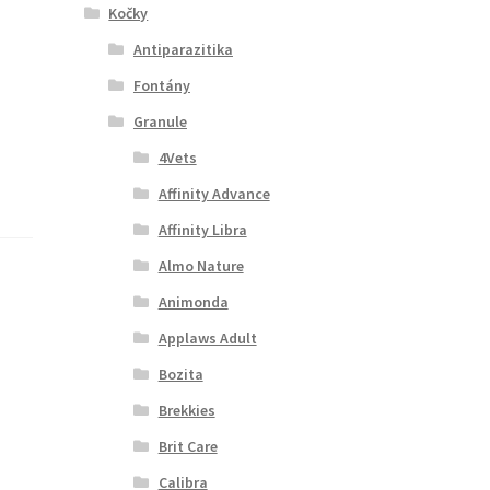
Kočky
Antiparazitika
Fontány
Granule
4Vets
Affinity Advance
Affinity Libra
Almo Nature
Animonda
Applaws Adult
Bozita
Brekkies
Brit Care
Calibra