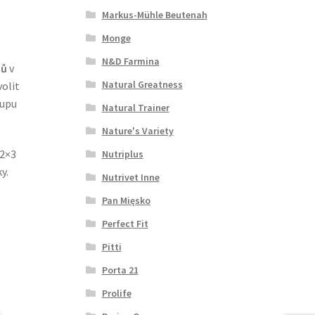
Markus-Mühle Beutenah
Monge
N&D Farmina
tů
v
Natural Greatness
volit
tupu
Natural Trainer
Nature's Variety
(2×3
Nutriplus
y.
Nutrivet Inne
Pan Mięsko
Perfect Fit
Pitti
Porta 21
Prolife