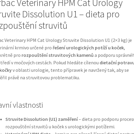
rbac Veterinary HPM Cat Urology
ruvite Dissolution U1 – dieta pro
zpouštění struvitů
ac Veterinary HPM Cat Urology Struvite Dissolution U1 (2×3 kg) je
rinární krmivo určené pro
řešení urologických potíží u koček
,
krétně pro
rozpouštění struvitových kamenů
a podporu správné
tředí v močových cestách. Pokud hledáte cílenou
dietační potrav
 kočky
v oblasti urologie, tento přípravek je navržený tak, aby se
řil právě na struvitovou problematiku.
avní vlastnosti
Struvite Dissolution (U1) zaměření
– dieta pro podporu proces
rozpouštění struvitů u koček s urologickými potížemi.
Veterinární HPM dieta
– krmivo pro přesně řízený dietní postup