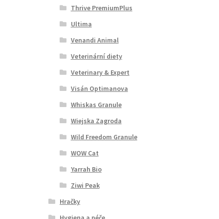
Thrive PremiumPlus
Ultima
Venandi Animal
Veterinární diety
Veterinary & Expert
Visán Optimanova
Whiskas Granule
Wiejska Zagroda
Wild Freedom Granule
WOW Cat
Yarrah Bio
Ziwi Peak
Hračky
Hygiena a péče