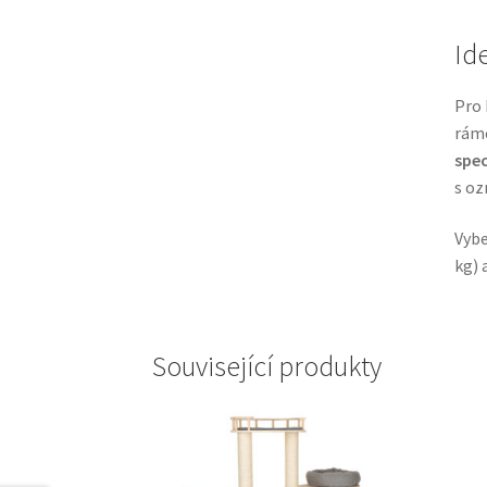
Id
Pro 
rámc
spec
s oz
Vybe
kg) 
Související produkty