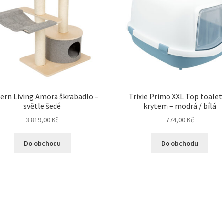
ern Living Amora škrabadlo –
Trixie Primo XXL Top toalet
světle šedé
krytem – modrá / bílá
3 819,00
Kč
774,00
Kč
Do obchodu
Do obchodu