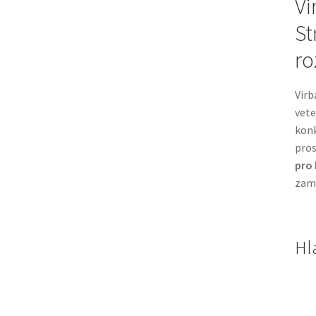
Vi
St
ro
Virb
vete
kon
pros
pro
zamě
Hl