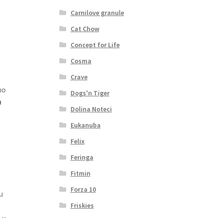
Carnilove granule
Cat Chow
Concept for Life
Cosma
Crave
ho
Dogs'n Tiger
u
Dolina Noteci
Eukanuba
Felix
Feringa
Fitmin
Forza 10
u
Friskies
 v