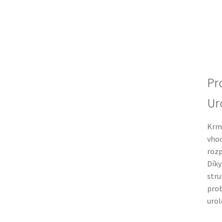
Pr
Ur
Krmi
vhod
rozp
Díky
stru
prob
urol