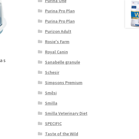
Purina One
Purina Pro Plan
Purina Pro Plan
Purizon Adult
Rosie's Farm
Royal Canin
a s
Sanabelle granule
Schesir
Simpsons Premium
Směsi
Smilla
Smilla Veterinary Diet
SPECIFIC
Taste of the Wild