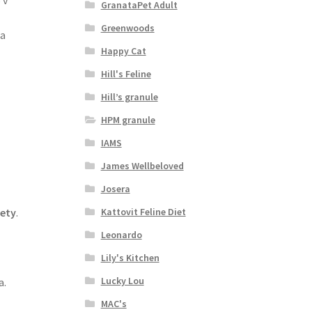
GranataPet Adult
Greenwoods
 a
Happy Cat
Hill's Feline
Hill’s granule
HPM granule
IAMS
James Wellbeloved
Josera
Kattovit Feline Diet
iety
.
Leonardo
Lily's Kitchen
Lucky Lou
a.
MAC's