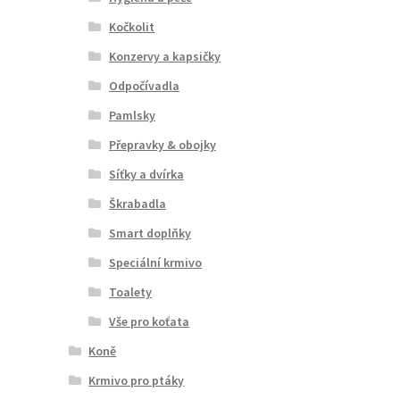
Kočkolit
Konzervy a kapsičky
Odpočívadla
Pamlsky
Přepravky & obojky
Síťky a dvírka
Škrabadla
Smart doplňky
Speciální krmivo
Toalety
Vše pro koťata
Koně
Krmivo pro ptáky