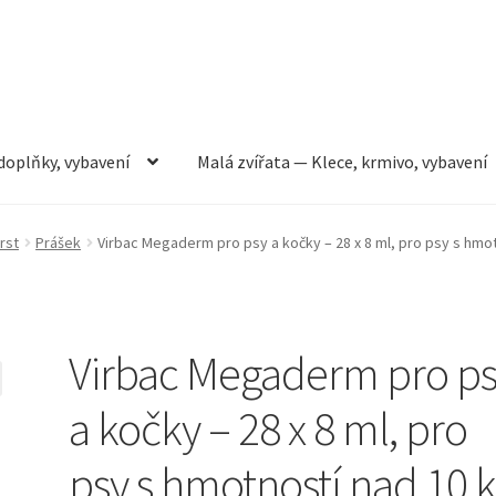
doplňky, vybavení
Malá zvířata — Klece, krmivo, vybavení
rmivo, vybavení
Můj účet
Obchod
Pokladna
Vše pro kočky
rst
Prášek
Virbac Megaderm pro psy a kočky – 28 x 8 ml, pro psy s hmo
Virbac Megaderm pro p
a kočky – 28 x 8 ml, pro
psy s hmotností nad 10 