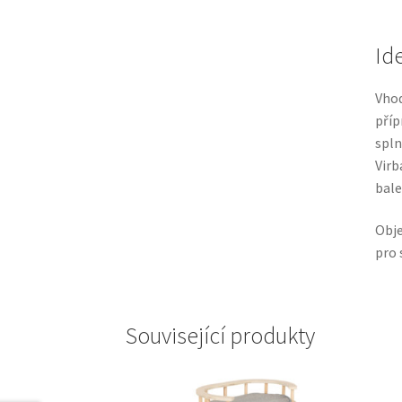
Id
Vho
příp
spl
Virb
bal
Obje
pro 
Související produkty