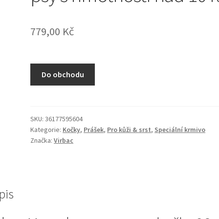
779,00
Kč
Do obchodu
SKU:
36177595604
Kategorie:
Kočky
,
Prášek
,
Pro kůži & srst
,
Speciální krmivo
Značka:
Virbac
pis