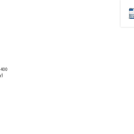
 400
y)