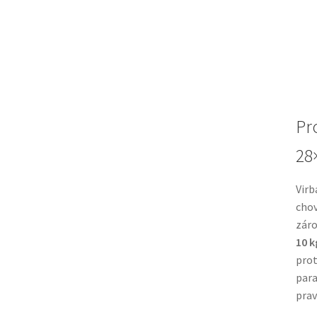
Pr
28
Virb
chov
záro
10 k
prot
par
prav