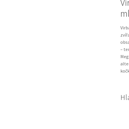
Vi
ml
Virb
zvíř
obs
– te
Mega
alte
koč
Hl