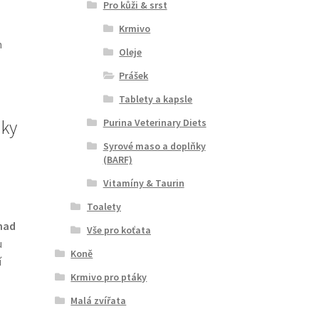
Pro kůži & srst
Krmivo
m
Oleje
Prášek
Tablety a kapsle
Purina Veterinary Diets
čky
Syrové maso a doplňky
(BARF)
Vitamíny & Taurin
Toalety
nad
Vše pro koťata
u
Koně
í
Krmivo pro ptáky
Malá zvířata