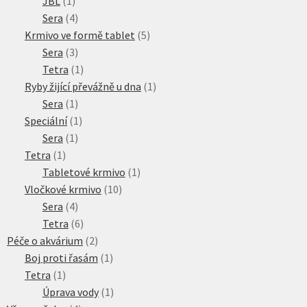
1
produktů
JBL
1
produkt
4
Sera
4
produkty
5
Krmivo ve formě tablet
5
3
produktů
Sera
3
produkty
1
Tetra
1
produkt
1
Ryby žijící převážně u dna
1
1
produkt
Sera
1
produkt
1
Speciální
1
1
produkt
Sera
1
1
produkt
Tetra
1
produkt
1
Tabletové krmivo
1
10
produkt
Vločkové krmivo
10
4
produktů
Sera
4
produkty
6
Tetra
6
produktů
2
Péče o akvárium
2
produkty
1
Boj proti řasám
1
1
produkt
Tetra
1
produkt
1
Úprava vody
1