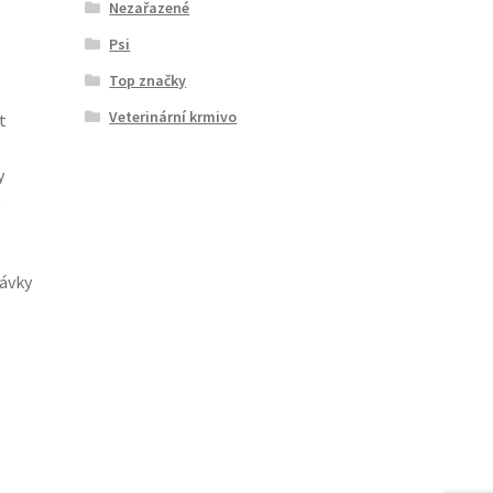
Nezařazené
Psi
Top značky
Veterinární krmivo
t
y
dávky