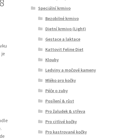
8
Speciální krmivo
Bezobilné krmivo
Dietní krmivo (Light)
Gestace a laktace
avku
Kattovit Feline Diet
 je
Klouby
Ledviny a močové kameny
Mléko pro kočky
Péče o zuby
Posílení & růst
Pro žaludek & střeva
odle
Pro citlivé kočky
.
Pro kastrované kočky
kde