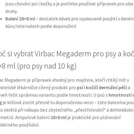
jsou chováni psi i kočky a je potřeba používat přípravek pro oba
druhy.
Balení 28×8 ml
– dostatek dávek pro opakované použití v dané
kúru/intervalech podle doporučení.
oč si vybrat Virbac Megaderm pro psy a ko
×8 ml (pro psy nad 10 kg)
ac Megaderm je přípravek vhodný pro majitele, kteří chtějí mít v
atelské lékárničce cílený produkt pro
psí i kočičí dermální péči
a
veň řešit správnou variantu podle hmotnosti. U psů s
hmotností 
g
je klíčové zvolit přesně tu doporučenou verzi – tato balenína jso
o skvělá při nákupu bez zbytečného „přestřelování“ a dohledáván
ametrů. Ampulové balení
28×8 ml
je praktické pro plánování
idelného používání.