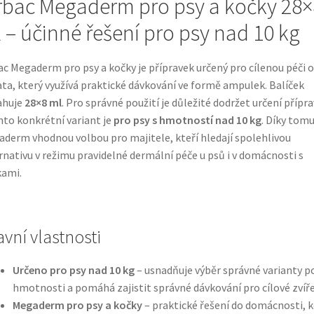
rbac Megaderm pro psy a kočky 28×
 – účinné řešení pro psy nad 10 kg
ac Megaderm pro psy a kočky je přípravek určený pro cílenou péči o
ata, který využívá praktické dávkování ve formě ampulek. Balíček
ahuje
28×8 ml
. Pro správné použití je důležité dodržet určení přípr
nto konkrétní variant je
pro psy s hmotností nad 10 kg
. Díky tomu
derm vhodnou volbou pro majitele, kteří hledají spolehlivou
rnativu v režimu pravidelné dermální péče u psů i v domácnosti s
kami.
avní vlastnosti
Určeno pro psy nad 10 kg
– usnadňuje výběr správné varianty p
hmotnosti a pomáhá zajistit správné dávkování pro cílové zvíře
Megaderm pro psy a kočky
– praktické řešení do domácnosti, 