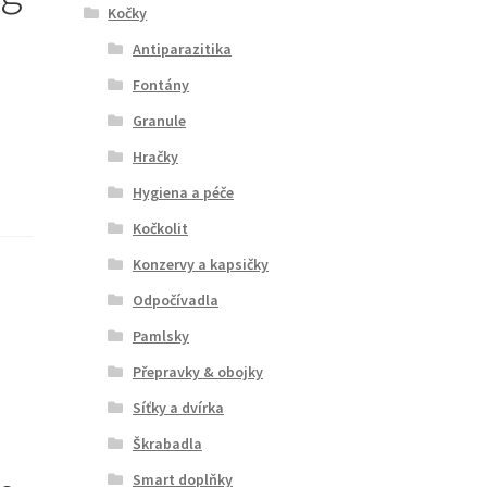
Kočky
Antiparazitika
Fontány
Granule
Hračky
Hygiena a péče
Kočkolit
Konzervy a kapsičky
Odpočívadla
Pamlsky
Přepravky & obojky
Síťky a dvírka
Škrabadla
Smart doplňky