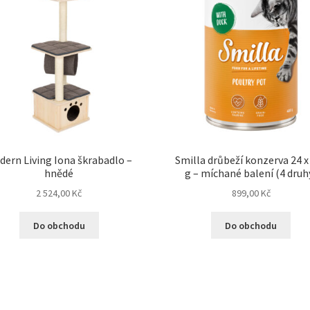
dern Living Iona škrabadlo –
Smilla drůbeží konzerva 24 x
hnědé
g – míchané balení (4 druh
2 524,00
Kč
899,00
Kč
Do obchodu
Do obchodu