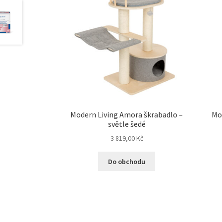
Modern Living Amora škrabadlo –
Mo
světle šedé
3 819,00
Kč
Do obchodu