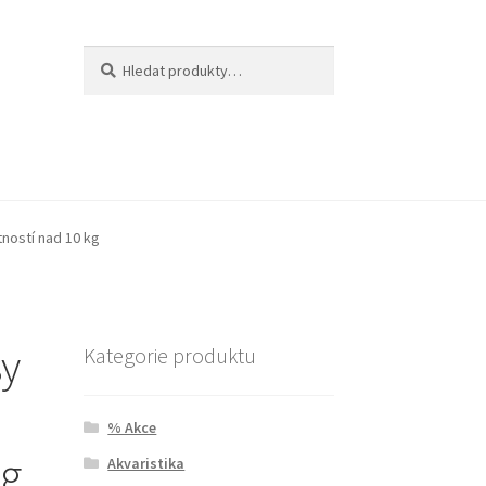
Hledat:
Hledat
tností nad 10 kg
sy
Kategorie produktu
% Akce
kg
Akvaristika