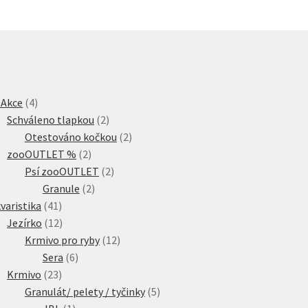
4
 Akce
4
produkty
2
Schváleno tlapkou
2
produkty
2
Otestováno kočkou
2
2
produkty
zooOUTLET %
2
produkty
2
Psí zooOUTLET
2
2
produkty
Granule
2
41
produkty
varistika
41
produktů
12
Jezírko
12
produktů
12
Krmivo pro ryby
12
6
produktů
Sera
6
23
produktů
Krmivo
23
produktů
5
Granulát/ pelety / tyčinky
5