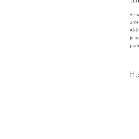
Virb
urče
ANXI
je p
podn
Hl