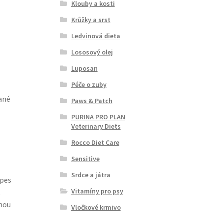
Klouby a kosti
Krůžky a srst
Ledvinová dieta
Lososový olej
Luposan
Péče o zuby
ané
Paws & Patch
PURINA PRO PLAN
Veterinary Diets
Rocco Diet Care
Sensitive
Srdce a játra
 pes
Vitamíny pro psy
,
nou
Vločkové krmivo