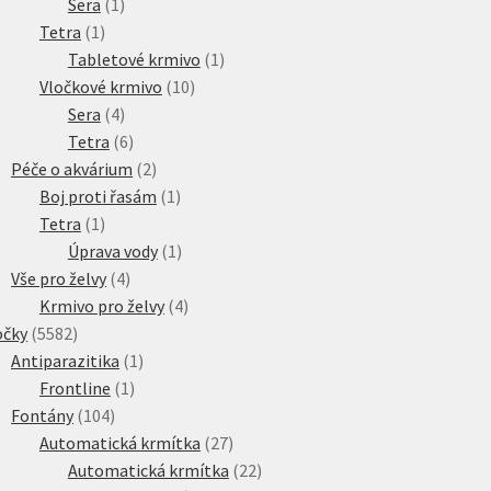
1
produkt
Sera
1
1
produkt
Tetra
1
produkt
1
Tabletové krmivo
1
10
produkt
Vločkové krmivo
10
4
produktů
Sera
4
produkty
6
Tetra
6
produktů
2
Péče o akvárium
2
produkty
1
Boj proti řasám
1
1
produkt
Tetra
1
produkt
1
Úprava vody
1
4
produkt
Vše pro želvy
4
produkty
4
Krmivo pro želvy
4
5582
produkty
očky
5582
produktů
1
Antiparazitika
1
1
produkt
Frontline
1
104
produkt
Fontány
104
produktů
27
Automatická krmítka
27
produktů
22
Automatická krmítka
22