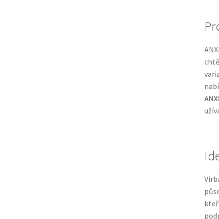
Pr
ANXI
chtě
vari
nabí
ANX
užív
Id
Virb
půso
kteř
podp