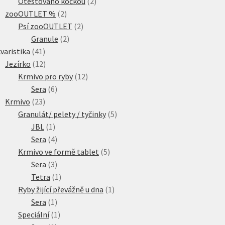
produkty
2
Otestováno kočkou
2
2
produkty
zooOUTLET %
2
produkty
2
Psí zooOUTLET
2
2
produkty
Granule
2
41
produkty
varistika
41
produktů
12
Jezírko
12
produktů
12
Krmivo pro ryby
12
6
produktů
Sera
6
23
produktů
Krmivo
23
produktů
5
Granulát/ pelety / tyčinky
5
1
produktů
JBL
1
produkt
4
Sera
4
produkty
5
Krmivo ve formě tablet
5
3
produktů
Sera
3
produkty
1
Tetra
1
produkt
1
Ryby žijící převážně u dna
1
1
produkt
Sera
1
produkt
1
Speciální
1