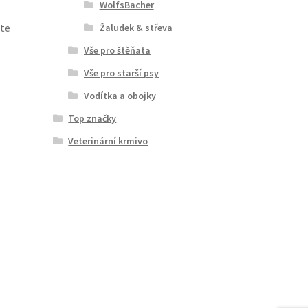
WolfsBacher
jte
Žaludek & střeva
Vše pro štěňata
Vše pro starší psy
Vodítka a obojky
Top značky
Veterinární krmivo