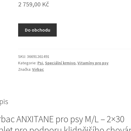
2 759,00
Kč
Do obchodu
SKU:
36691261491
Kategorie:
Psi
,
Speciální krmivo
,
Vitamíny pro psy
Značka:
Virbac
pis
rbac ANXITANE pro psy M/L – 2×30
blet pro podporu klidnějšího chová