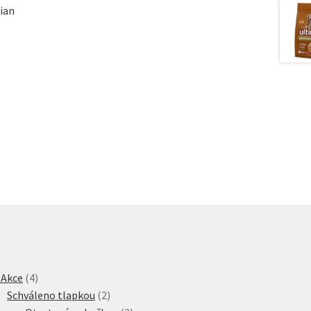
ian
4
 Akce
4
produkty
2
Schváleno tlapkou
2