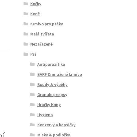
Kočky
Koně
Krmivo pro ptáky
Malá zvířata
Nezařazené
Psi
Antiparazitika
BARF & mražené krmivo
Boudy & výběhy
Granule pro psy
Hračky Kong
Hygiena
Konzervy a kapsičky
ní
Misky & podložky