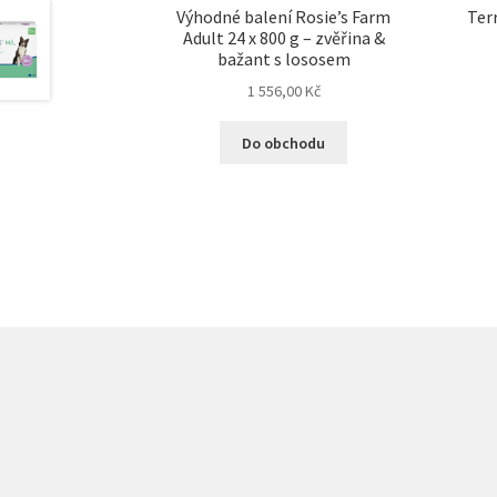
Výhodné balení Rosie’s Farm
Terr
Adult 24 x 800 g – zvěřina &
bažant s lososem
1 556,00
Kč
Do obchodu