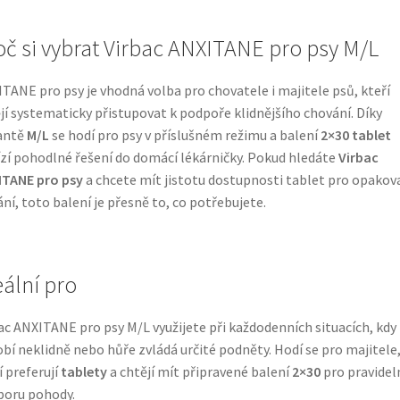
oč si vybrat Virbac ANXITANE pro psy M/L
TANE pro psy je vhodná volba pro chovatele i majitele psů, kteří
jí systematicky přistupovat k podpoře klidnějšího chování. Díky
antě
M/L
se hodí pro psy v příslušném režimu a balení
2×30 tablet
zí pohodlné řešení do domácí lékárničky. Pokud hledáte
Virbac
ITANE pro psy
a chcete mít jistotu dostupnosti tablet pro opakov
ání, toto balení je přesně to, co potřebujete.
eální pro
ac ANXITANE pro psy M/L využijete při každodenních situacích, kdy
bí neklidně nebo hůře zvládá určité podněty. Hodí se pro majitele
í preferují
tablety
a chtějí mít připravené balení
2×30
pro pravidel
oru pohody.