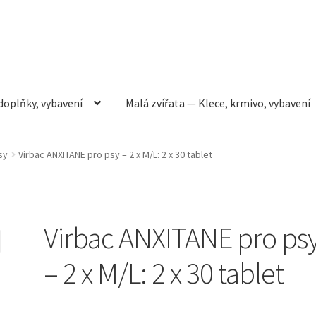
doplňky, vybavení
Malá zvířata — Klece, krmivo, vybavení
rmivo, vybavení
Můj účet
Obchod
Pokladna
Vše pro kočky
sy
Virbac ANXITANE pro psy – 2 x M/L: 2 x 30 tablet
Virbac ANXITANE pro ps
– 2 x M/L: 2 x 30 tablet