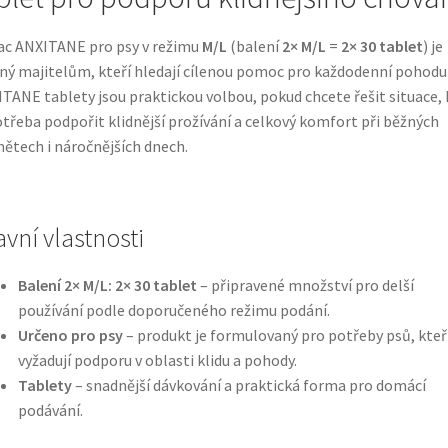
ac ANXITANE pro psy v režimu
M/L
(balení
2× M/L
=
2× 30 tablet
) je
ný majitelům, kteří hledají cílenou pomoc pro každodenní pohodu
TANE tablety jsou praktickou volbou, pokud chcete řešit situace, 
otřeba podpořit klidnější prožívání a celkový komfort při běžných
ětech i náročnějších dnech.
avní vlastnosti
Balení 2× M/L: 2× 30 tablet
– připravené množství pro delší
používání podle doporučeného režimu podání.
Určeno pro psy
– produkt je formulovaný pro potřeby psů, kteř
vyžadují podporu v oblasti klidu a pohody.
Tablety
– snadnější dávkování a praktická forma pro domácí
podávání.