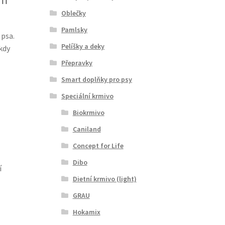
Oblečky
Pamlsky
 psa.
Pelíšky a deky
kdy
Přepravky
Smart doplňky pro psy
Speciální krmivo
Biokrmivo
Caniland
Concept for Life
Dibo
í
Dietní krmivo (light)
GRAU
Hokamix