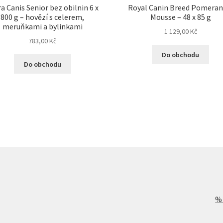
a Canis Senior bez obilnin 6 x
Royal Canin Breed Pomeran
800 g – hovězí s celerem,
Mousse – 48 x 85 g
meruňkami a bylinkami
1 129,00
Kč
783,00
Kč
Do obchodu
Do obchodu
%