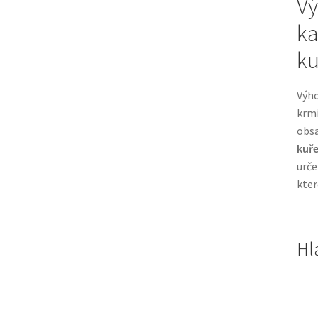
Vý
ka
ku
Výho
krmi
obs
kuř
urče
kter
Hl