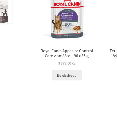
Royal Canin Appetite Control
Fer
Care v omáčce – 96 x 85 g
: V
3 379,00
Kč
Do obchodu