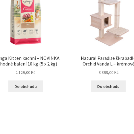
inga Kitten kachní – NOVINKA
Natural Paradise škrabad
ýhodné balení 10 kg (5 x 2 kg)
Orchid Vanda L – krémov
2 129,00
Kč
3 399,00
Kč
Do obchodu
Do obchodu