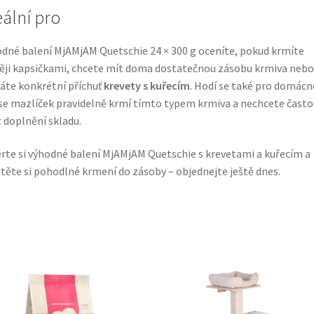
eální pro
dné balení MjAMjAM Quetschie 24 × 300 g oceníte, pokud krmíte
ěji kapsičkami, chcete mít doma dostatečnou zásobu krmiva nebo
áte konkrétní příchuť
krevety s kuřecím
. Hodí se také pro domácn
se mazlíček pravidelně krmí tímto typem krmiva a nechcete často
t doplnění skladu.
rte si výhodné balení MjAMjAM Quetschie s krevetami a kuřecím a
stěte si pohodlné krmení do zásoby – objednejte ještě dnes.