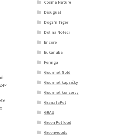
Cosma Nature
Disugual
Dogs'n Tiger
Dolina Noteci
Encore
Eukanuba
Feringa
Gourmet Gold
ít
Gourmet kapsičky
24×
Gourmet konzervy
ete
GranataPet
ro
GRAU
Green Petfood
Greenwoods