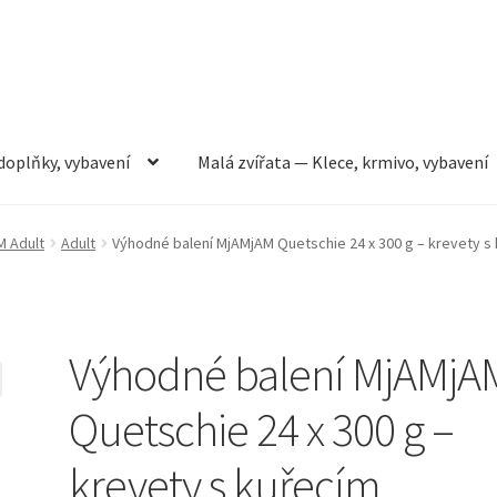
doplňky, vybavení
Malá zvířata — Klece, krmivo, vybavení
rmivo, vybavení
Můj účet
Obchod
Pokladna
Vše pro kočky
M Adult
Adult
Výhodné balení MjAMjAM Quetschie 24 x 300 g – krevety s
Výhodné balení MjAMjA
Quetschie 24 x 300 g –
krevety s kuřecím