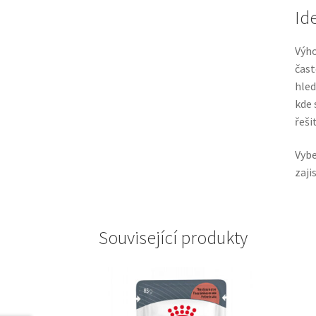
Id
Výho
čast
hled
kde 
řeši
Vybe
zaji
Související produkty