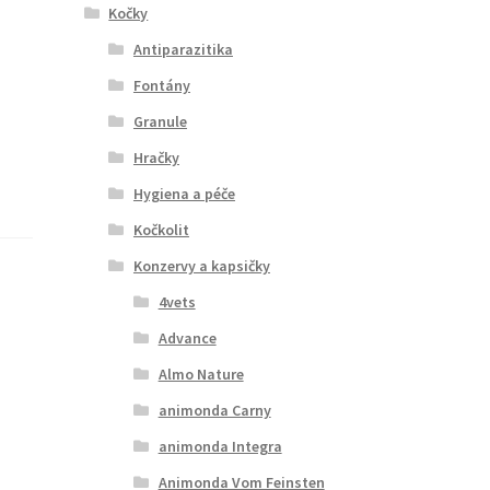
Kočky
Antiparazitika
Fontány
Granule
Hračky
Hygiena a péče
Kočkolit
Konzervy a kapsičky
4vets
Advance
Almo Nature
animonda Carny
animonda Integra
Animonda Vom Feinsten