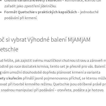
zařadit jako zpestření jídelníčku.
Formát Quetschie v praktických kapsičkách
– jednoduché
podávání při krmení.
oč si vybrat Výhodné balení MjAMjAM
etschie
d řešíte, jak zajistit svému mazlíčkovi chutnou stravu a zároveň m
dlně po ruce dostatek krmiva, tento set je přesně pro vás. Balení
g
vám umožní dlouhodobě dopředu plánovat krmení a varianta
ety s kuřecím
přináší jasně pojmenovanou příchuť, se kterou můž
ovat při tvorbě krmného režimu. Quetschie jsou oblíbené právě p
 snadnou manipulaci při podávání – otevřete, podáte a je hotovo.