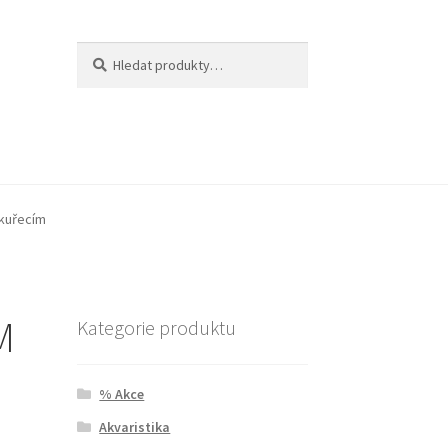
Hledat:
Hledat
 kuřecím
M
Kategorie produktu
% Akce
Akvaristika