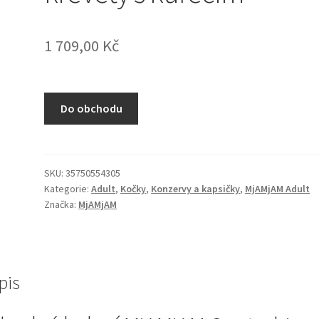
1 709,00
Kč
Do obchodu
SKU:
35750554305
Kategorie:
Adult
,
Kočky
,
Konzervy a kapsičky
,
MjAMjAM Adult
Značka:
MjAMjAM
pis