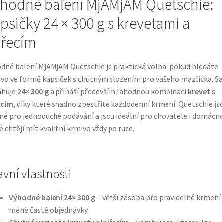
hodné balení MjAMjAM Quetschie:
psičky 24 × 300 g s krevetami a
řecím
dné balení MjAMjAM Quetschie je praktická volba, pokud hledáte
vo ve formě kapsiček s chutným složením pro vašeho mazlíčka. S
ahuje
24× 300 g
a přináší především lahodnou kombinaci
krevet s
ecím
, díky které snadno zpestříte každodenní krmení. Quetschie js
né pro jednoduché podávání a jsou ideální pro chovatele i domácno
é chtějí mít kvalitní krmivo vždy po ruce.
avní vlastnosti
Výhodné balení 24× 300 g
– větší zásoba pro pravidelné krmení
méně časté objednávky.
Chutná varianta krevety s kuřecím
– kombinace, kterou lze