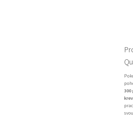
Pr
Qu
Poku
poho
300 
krev
prac
svou