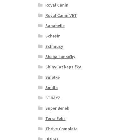
Royal Canin
Royal Canin VET
Sanabelle
Schesir
Schmusy
Sheba kapsičky
ShinyCat kapsičky
Smølke
Smilla
STRAYZ
Super Benek
Terra Felis
Thrive Complete
Ultima