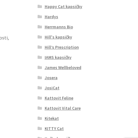
Happy Cat kapsičky
Hardys
Herrmanns Bio
Hill's kapsičky
osti,
Hill’s Prescription
IAMS kapsičky
James Wellbeloved
Josera
JosiCat
Kattovit Feline
Kattovit Vital Care
Kitekat
KITTY Cat