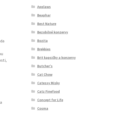
Applaws
Beaphar
Best Nature
Bezobilné konzervy
Bozita
ada
Brekkies
ou
Brit kapsičky a konzervy
sti,
Butcher's
Cat Chow
Catessy Misky
Catz Finefood
Concept for Life
 a
Cosma