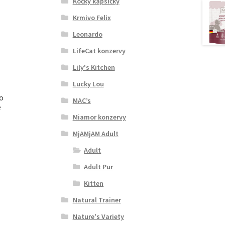
Kočky kapsičky
Krmivo Felix
Leonardo
LifeCat konzervy
Lily's Kitchen
Lucky Lou
lo
MAC’s
é
Miamor konzervy
MjAMjAM Adult
Adult
Adult Pur
Kitten
Natural Trainer
Nature's Variety