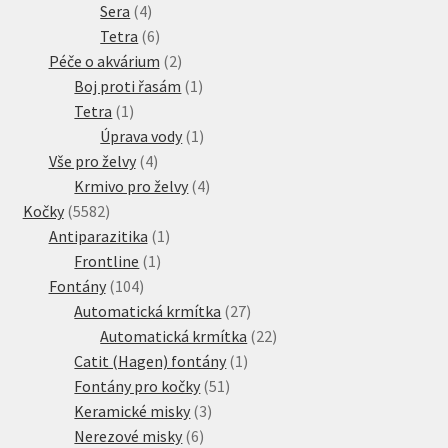
4
produktů
Sera
4
produkty
6
Tetra
6
produktů
2
Péče o akvárium
2
produkty
1
Boj proti řasám
1
1
produkt
Tetra
1
produkt
1
Úprava vody
1
4
produkt
Vše pro želvy
4
produkty
4
Krmivo pro želvy
4
5582
produkty
Kočky
5582
produktů
1
Antiparazitika
1
1
produkt
Frontline
1
104
produkt
Fontány
104
produktů
27
Automatická krmítka
27
produktů
22
Automatická krmítka
22
1
produktů
Catit (Hagen) fontány
1
51
produkt
Fontány pro kočky
51
3
produktů
Keramické misky
3
6
produkty
Nerezové misky
6