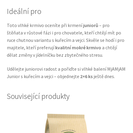
Veterinární dieta pro psy
Ideální pro
Vodítka a obojky
Toto vlhké krmivo oceníte při krmení
juniorů
– pro
štěňata v růstové fázi i pro chovatele, kteří chtějí mít po
Wolf of Wilderness
ruce chutnou variantu s kuřecím a vejci. Skvěle se hodí i pro
majitele, kteří preferují
kvalitní mokré krmivo
a chtějí
dělat změny v jídelníčku bez zbytečného stresu.
Udělejte juniorovi radost a pořiďte si vlhké balení MjAMjAM
Junior s kuřecím a vejci – objednejte
2×6 ks
ještě dnes.
Související produkty