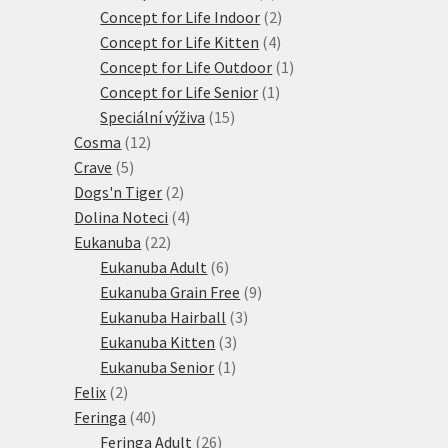
produktů
2
Concept for Life Indoor
2
4
produkty
Concept for Life Kitten
4
produkty
1
Concept for Life Outdoor
1
1
produkt
Concept for Life Senior
1
15
produkt
Speciální výživa
15
12
produktů
Cosma
12
5
produktů
Crave
5
produktů
2
Dogs'n Tiger
2
produkty
4
Dolina Noteci
4
22
produkty
Eukanuba
22
produktů
6
Eukanuba Adult
6
produktů
9
Eukanuba Grain Free
9
3
produktů
Eukanuba Hairball
3
3
produkty
Eukanuba Kitten
3
1
produkty
Eukanuba Senior
1
2
produkt
Felix
2
produkty
40
Feringa
40
produktů
26
Feringa Adult
26