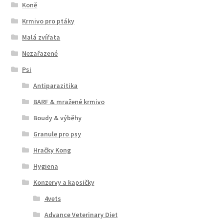
Koně
Krmivo pro ptáky
Malá zvířata
Nezařazené
Psi
Antiparazitika
BARF & mražené krmivo
Boudy & výběhy
Granule pro psy
Hračky Kong
Hygiena
Konzervy a kapsičky
4vets
Advance Veterinary Diet