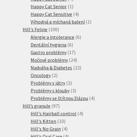
produkty
1
Happy Cat Senior
1
produkt
4
Happy Cat Sensitive
4
produkty
1
Výhodná a míchaná balení
1
100
produkt
Hill's Feline
100
produktů
6
Alergie a intolerance
6
6
produktů
Dentální hygiena
6
produktů
17
Gastro problémy
17
produktů
24
Močové problémy
24
produktů
22
Nadváha & Diabetes
22
2
produktů
Oncology
2
produkty
2
Problémy s játry
2
produkty
3
Problémy s klouby
3
produkty
4
Problémy se štítnou žlázou
4
97
produkty
Hill’s granule
97
produktů
4
Hill's Hairball control
4
10
produkty
Hill's Kitten
10
produktů
4
Hill's No Grain
4
produkty
4
Hill's Oral Care
4