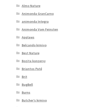
Almo Nature
Animonda GranCarno
animonda Integra
Animonda Vom Feinsten
Applaws
Belcando krmivo
Best Nature
Bozita konzervy
Briantos Paté
Brit
BugBell
Burns
Butcher’s krmivo