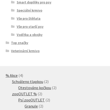
Smart doplňky pro psy
Speciální krmivo
Vše pro štěňata
Vše pro starší psy
Vodítka a obojky
Top značky
Veterinární krmivo
4
% Akce
4
produkty
2
Schváleno tlapkou
2
produkty
2
Otestováno kočkou
2
2
produkty
zooOUTLET %
2
produkty
2
Psí zooOUTLET
2
2
produkty
Granule
2