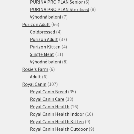
6
produkty
PURINA PRO PLAN Senior
6
produktů
8
PURINA PRO PLAN Sterilised
8
7
produktů
Výhodná balení
7
66
produktů
Purizon Adult
66
produktů
4
Coldpressed
4
produkty
37
Purizon Adult
37
produktů
4
Purizon Kitten
4
11
produkty
Single Meat
11
produktů
8
Výhodné balení
8
6
produktů
Rosie's Farm
6
6
produktů
Adult
6
produktů
107
Royal Canin
107
produktů
35
Royal Canin Breed
35
18
produktů
Royal Canin Care
18
produktů
26
Royal Canin Health
26
produktů
10
Royal Canin Health Indoor
10
9
produktů
Royal Canin Health Kitten
9
produktů
9
Royal Canin Health Outdoor
9