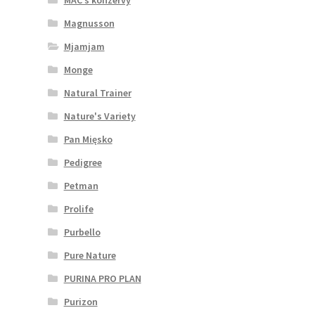
Magnusson
Mjamjam
Monge
Natural Trainer
Nature's Variety
Pan Mięsko
Pedigree
Petman
Prolife
Purbello
Pure Nature
PURINA PRO PLAN
Purizon