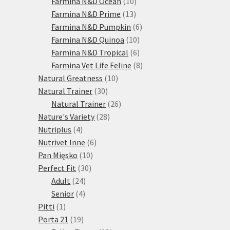
10
produktů
Farmina N&D Ocean
10
13
produktů
Farmina N&D Prime
13
produktů
6
Farmina N&D Pumpkin
6
10
produktů
Farmina N&D Quinoa
10
produktů
6
Farmina N&D Tropical
6
produktů
8
Farmina Vet Life Feline
8
10
produktů
Natural Greatness
10
30
produktů
Natural Trainer
30
produktů
26
Natural Trainer
26
28
produktů
Nature's Variety
28
4
produktů
Nutriplus
4
produkty
6
Nutrivet Inne
6
10
produktů
Pan Mięsko
10
30
produktů
Perfect Fit
30
24
produktů
Adult
24
4
produktů
Senior
4
1
produkty
Pitti
1
produkt
19
Porta 21
19