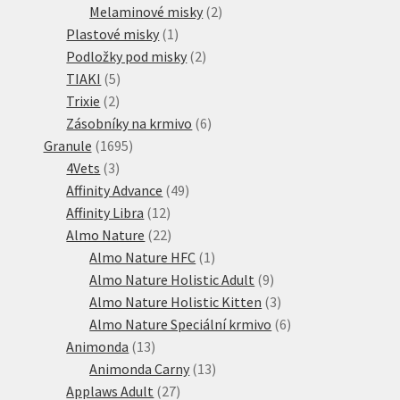
produktů
2
Melaminové misky
2
1
produkty
Plastové misky
1
produkt
2
Podložky pod misky
2
5
produkty
TIAKI
5
2
produktů
Trixie
2
produkty
6
Zásobníky na krmivo
6
1695
produktů
Granule
1695
3
produktů
4Vets
3
produkty
49
Affinity Advance
49
12
produktů
Affinity Libra
12
produktů
22
Almo Nature
22
produktů
1
Almo Nature HFC
1
produkt
9
Almo Nature Holistic Adult
9
produktů
3
Almo Nature Holistic Kitten
3
produkty
6
Almo Nature Speciální krmivo
6
13
produktů
Animonda
13
produktů
13
Animonda Carny
13
27
produktů
Applaws Adult
27