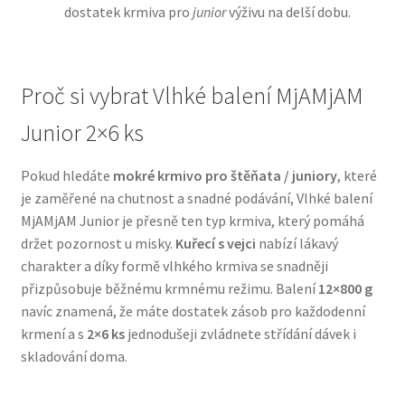
dostatek krmiva pro
junior
výživu na delší dobu.
N&D Farmina pro psy — Italské holistic krmivo
Proč si vybrat Vlhké balení MjAMjAM
Oblečky pro psy
Junior 2×6 ks
Pamlsky pro psy
Pokud hledáte
mokré krmivo pro štěňata / juniory
, které
Pelíšky pro psy
je zaměřené na chutnost a snadné podávání, Vlhké balení
MjAMjAM Junior je přesně ten typ krmiva, který pomáhá
Ortopedické pelíšky
držet pozornost u misky.
Kuřecí s vejci
nabízí lákavý
charakter a díky formě vlhkého krmiva se snadněji
Přepravky pro psy
přizpůsobuje běžnému krmnému režimu. Balení
12×800 g
navíc znamená, že máte dostatek zásob pro každodenní
Purizon pro psy — Vysoký obsah masa, bez obilovin
krmení a s
2×6 ks
jednodušeji zvládnete střídání dávek i
skladování doma.
Royal Canin pro psy