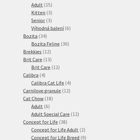
15
produktů
Adult
15
produktů
3
Kitten
3
3
produkty
Senior
3
produkty
6
Výhodná balení
6
34
produktů
Bozita
34
produktů
30
Bozita Feline
30
12
produktů
Brekkies
12
produktů
13
Brit Care
13
produktů
12
Brit Care
12
4
produktů
Calibra
4
produkty
4
Calibra Cat Life
4
12
produkty
Carnilove granule
12
18
produktů
Cat Chow
18
6
produktů
Adult
6
produktů
12
Adult Special Care
12
38
produktů
Concept for Life
38
produktů
2
Concept for Life Adult
2
produkty
9
Concept for Life Breed
9