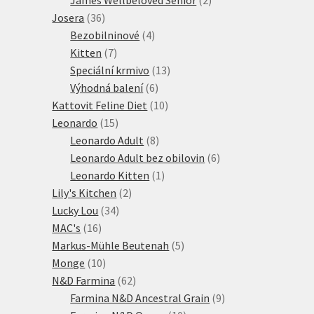
36
produkty
Josera
36
produktů
4
Bezobilninové
4
7
produkty
Kitten
7
produktů
13
Speciální krmivo
13
6
produktů
Výhodná balení
6
produktů
10
Kattovit Feline Diet
10
15
produktů
Leonardo
15
produktů
8
Leonardo Adult
8
produktů
6
Leonardo Adult bez obilovin
6
1
produktů
Leonardo Kitten
1
2
produkt
Lily's Kitchen
2
34
produkty
Lucky Lou
34
16
produktů
MAC's
16
produktů
5
Markus-Mühle Beutenah
5
10
produktů
Monge
10
produktů
62
N&D Farmina
62
produktů
9
Farmina N&D Ancestral Grain
9