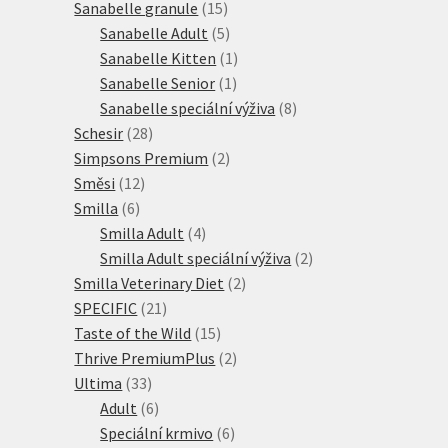
15
produktů
Sanabelle granule
15
produktů
5
Sanabelle Adult
5
produktů
1
Sanabelle Kitten
1
1
produkt
Sanabelle Senior
1
produkt
8
Sanabelle speciální výživa
8
28
produktů
Schesir
28
produktů
2
Simpsons Premium
2
12
produkty
Směsi
12
6
produktů
Smilla
6
produktů
4
Smilla Adult
4
produkty
2
Smilla Adult speciální výživa
2
2
produkty
Smilla Veterinary Diet
2
21
produkty
SPECIFIC
21
produktů
15
Taste of the Wild
15
produktů
2
Thrive PremiumPlus
2
33
produkty
Ultima
33
produktů
6
Adult
6
produktů
6
Speciální krmivo
6