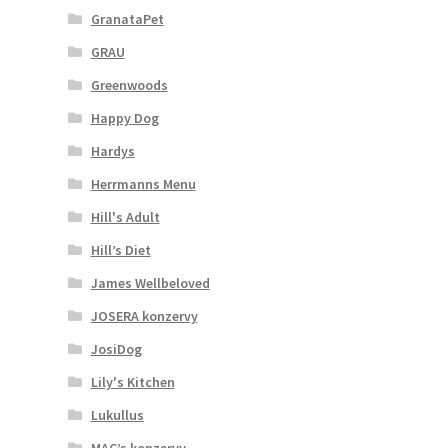
GranataPet
GRAU
Greenwoods
Happy Dog
Hardys
Herrmanns Menu
Hill's Adult
Hill’s Diet
James Wellbeloved
JOSERA konzervy
JosiDog
Lily's Kitchen
Lukullus
MAC’s konzervy