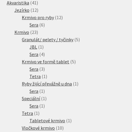
41
produkty
Akvaristika
41
produktů
12
Jezírko
12
produktů
12
Krmivo pro ryby
12
6
produktů
Sera
6
23
produktů
Krmivo
23
produktů
5
Granulát/ pelety / tyčinky
5
1
produktů
JBL
1
produkt
4
Sera
4
produkty
5
Krmivo ve formě tablet
5
3
produktů
Sera
3
produkty
1
Tetra
1
produkt
1
Ryby žijící převážně u dna
1
1
produkt
Sera
1
produkt
1
Speciální
1
1
produkt
Sera
1
1
produkt
Tetra
1
produkt
1
Tabletové krmivo
1
10
produkt
Vločkové krmivo
10