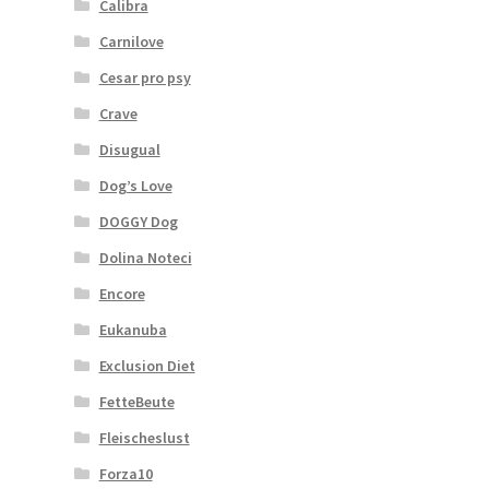
Calibra
Carnilove
Cesar pro psy
Crave
Disugual
Dog’s Love
DOGGY Dog
Dolina Noteci
Encore
Eukanuba
Exclusion Diet
FetteBeute
Fleischeslust
Forza10