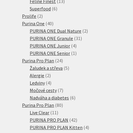
produktů
13
Feline Finest
13
6
produktů
Superfood
6
2
produktů
Prolife
2
produkty
40
Purina One
40
produktů
2
PURINA ONE Dual Nature
2
31
produkty
PURINA ONE Granule
31
4
produktů
PURINA ONE Junior
4
produkty
1
PURINA ONE Senior
1
24
produkt
Purina Pro Plan
24
produktů
5
Žaludek a střeva
5
2
produktů
Alergie
2
produkty
4
Ledviny
4
produkty
7
Močové cesty
7
produktů
6
Nadváha a diabetes
6
80
produktů
Purina Pro Plan
80
11
produktů
Live Clear
11
produktů
42
PURINA PRO PLAN
42
produktů
4
PURINA PRO PLAN Kitten
4