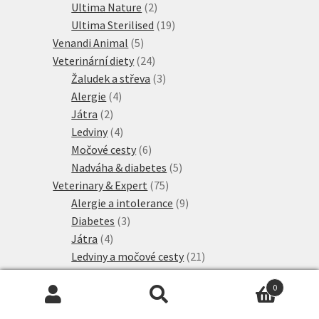
2
produktů
Ultima Nature
2
produkty
19
Ultima Sterilised
19
5
produktů
Venandi Animal
5
produktů
24
Veterinární diety
24
produktů
3
Žaludek a střeva
3
4
produkty
Alergie
4
2
produkty
Játra
2
produkty
4
Ledviny
4
produkty
6
Močové cesty
6
produktů
5
Nadváha & diabetes
5
75
produktů
Veterinary & Expert
75
produktů
9
Alergie a intolerance
9
3
produktů
Diabetes
3
4
produkty
Játra
4
produkty
21
Ledviny a močové cesty
21
7
produktů
Mature
7
0
produktů
4
Neutered
4
Hledat:
Hledat
produkty
3
Péče o zuby
3