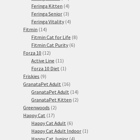
produktů
4
Feringa Kitten
4
3
produkty
Feringa Senior
3
produkty
4
Feringa Vitality
4
14
produkty
Fitmin
14
produktů
8
Fitmin Cat for Life
8
6
produktů
Fitmin Cat Purity
6
12
produktů
Forza 10
12
produktů
11
Active Line
11
produktů
1
Forza 10 Diet
1
9
produkt
Friskies
9
produktů
16
GranataPet Adult
16
produktů
14
GranataPet Adult
14
produktů
2
GranataPet Kitten
2
2
produkty
Greenwoods
2
17
produkty
Happy Cat
17
produktů
6
Happy Cat Adult
6
produktů
1
Happy Cat Adult Indoor
1
4
produkt
Happy Cat Junior
4