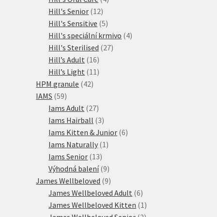
12
produkty
Hill's Senior
12
produktů
5
Hill's Sensitive
5
produktů
4
Hill's speciální krmivo
4
27
produkty
Hill's Sterilised
27
16
produktů
Hill’s Adult
16
produktů
11
Hill’s Light
11
42
produktů
HPM granule
42
59
produktů
IAMS
59
produktů
27
Iams Adult
27
produktů
3
Iams Hairball
3
produkty
6
Iams Kitten & Junior
6
1
produktů
Iams Naturally
1
13
produkt
Iams Senior
13
produktů
9
Výhodná balení
9
produktů
9
James Wellbeloved
9
produktů
6
James Wellbeloved Adult
6
produktů
1
James Wellbeloved Kitten
1
2
produkt
James Wellbeloved Senior
2