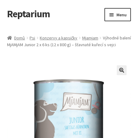
Reptarium
Přeskočit
Přejít
Menu
na
k
navigaci
obsahu
Úvodní stránka
webu
Domů
Psi
Konzervy a kapsičky
Mjamjam
Výhodné balení
MjAMjAM Junior 2 x 6 ks (12 x 800 g) – šťavnaté kuřecí s vejci
Košík
Malá zvířata — Klece, krmivo, vybavení
Můj účet
Obchod
Pokladna
Vše pro kočky