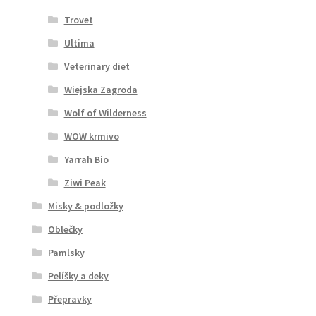
Trovet
Ultima
Veterinary diet
Wiejska Zagroda
Wolf of Wilderness
WOW krmivo
Yarrah Bio
Ziwi Peak
Misky & podložky
Oblečky
Pamlsky
Pelíšky a deky
Přepravky