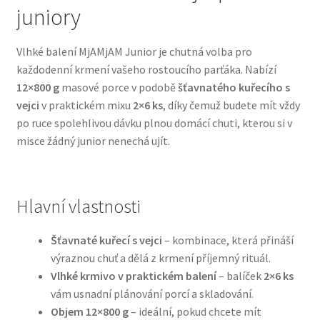
juniory
Bozita pro psy — Švédské krmivo s nordickou kvalitou
Vlhké balení MjAMjAM Junior je chutná volba pro
každodenní krmení vašeho rostoucího parťáka. Nabízí
Brit pro psy
12×800 g
masové porce v podobě
šťavnatého kuřecího s
vejci
v praktickém mixu
2×6 ks
, díky čemuž budete mít vždy
Granule pro psy
po ruce spolehlivou dávku plnou domácí chuti, kterou si v
misce žádný junior nenechá ujít.
Natural Trainer pro psy — Italské krmivo s
přírodními složkami
Hlavní vlastnosti
Happy Dog — Německá kvalita a přirozené složení
Šťavnaté kuřecí s vejci
– kombinace, která přináší
Hill’s pro psy
výraznou chuť a dělá z krmení příjemný rituál.
Vlhké krmivo v praktickém balení
– balíček
2×6 ks
Hračky pro psy
vám usnadní plánování porcí a skladování.
Objem 12×800 g
– ideální, pokud chcete mít
Konzervy a kapsičky pro psy