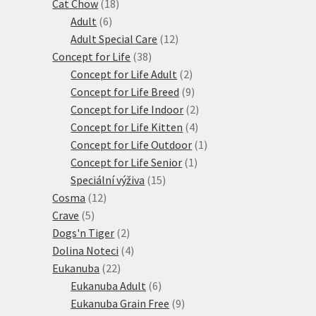
18
produktů
Cat Chow
18
6
produktů
Adult
6
produktů
12
Adult Special Care
12
38
produktů
Concept for Life
38
produktů
2
Concept for Life Adult
2
produkty
9
Concept for Life Breed
9
produktů
2
Concept for Life Indoor
2
4
produkty
Concept for Life Kitten
4
produkty
1
Concept for Life Outdoor
1
1
produkt
Concept for Life Senior
1
15
produkt
Speciální výživa
15
12
produktů
Cosma
12
5
produktů
Crave
5
produktů
2
Dogs'n Tiger
2
produkty
4
Dolina Noteci
4
22
produkty
Eukanuba
22
produktů
6
Eukanuba Adult
6
produktů
9
Eukanuba Grain Free
9