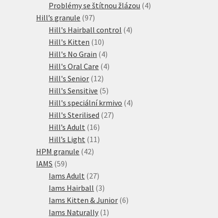
produkty
4
Problémy se štítnou žlázou
4
97
produkty
Hill’s granule
97
produktů
4
Hill's Hairball control
4
10
produkty
Hill's Kitten
10
produktů
4
Hill's No Grain
4
produkty
4
Hill's Oral Care
4
12
produkty
Hill's Senior
12
produktů
5
Hill's Sensitive
5
produktů
4
Hill's speciální krmivo
4
27
produkty
Hill's Sterilised
27
16
produktů
Hill’s Adult
16
produktů
11
Hill’s Light
11
42
produktů
HPM granule
42
59
produktů
IAMS
59
produktů
27
Iams Adult
27
produktů
3
Iams Hairball
3
produkty
6
Iams Kitten & Junior
6
1
produktů
Iams Naturally
1