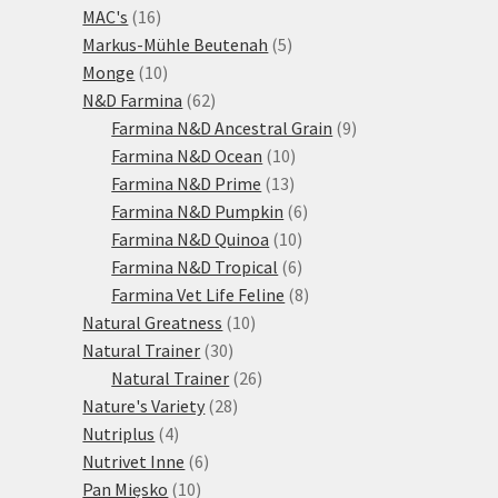
16
produktů
MAC's
16
produktů
5
Markus-Mühle Beutenah
5
10
produktů
Monge
10
produktů
62
N&D Farmina
62
produktů
9
Farmina N&D Ancestral Grain
9
10
produktů
Farmina N&D Ocean
10
13
produktů
Farmina N&D Prime
13
produktů
6
Farmina N&D Pumpkin
6
10
produktů
Farmina N&D Quinoa
10
produktů
6
Farmina N&D Tropical
6
produktů
8
Farmina Vet Life Feline
8
10
produktů
Natural Greatness
10
30
produktů
Natural Trainer
30
produktů
26
Natural Trainer
26
28
produktů
Nature's Variety
28
4
produktů
Nutriplus
4
produkty
6
Nutrivet Inne
6
10
produktů
Pan Mięsko
10