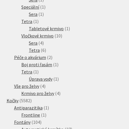
produkt
1
Speciální
1
1
produkt
Sera
1
1
produkt
Tetra
1
produkt
1
Tabletové krmivo
1
10
produkt
Vločkové krmivo
10
4
produktů
Sera
4
produkty
6
Tetra
6
produktů
2
Péče o akvárium
2
produkty
1
Boj proti řasám
1
1
produkt
Tetra
1
produkt
1
Úprava vody
1
4
produkt
Vše pro želvy
4
produkty
4
Krmivo pro želvy
4
5582
produkty
Kočky
5582
produktů
1
Antiparazitika
1
1
produkt
Frontline
1
104
produkt
Fontány
104
produktů
27