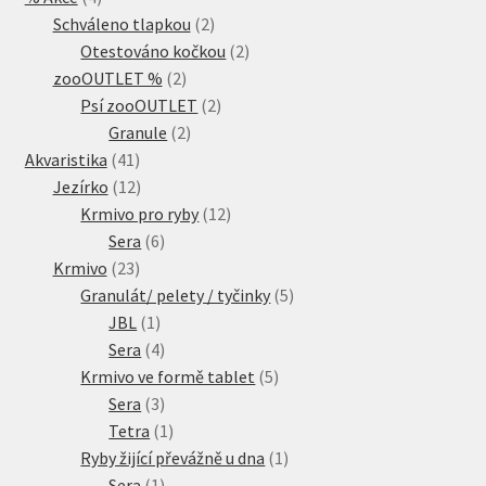
produkty
2
Schváleno tlapkou
2
produkty
2
Otestováno kočkou
2
2
produkty
zooOUTLET %
2
produkty
2
Psí zooOUTLET
2
2
produkty
Granule
2
41
produkty
Akvaristika
41
produktů
12
Jezírko
12
produktů
12
Krmivo pro ryby
12
6
produktů
Sera
6
23
produktů
Krmivo
23
produktů
5
Granulát/ pelety / tyčinky
5
1
produktů
JBL
1
produkt
4
Sera
4
produkty
5
Krmivo ve formě tablet
5
3
produktů
Sera
3
produkty
1
Tetra
1
produkt
1
Ryby žijící převážně u dna
1
1
produkt
Sera
1