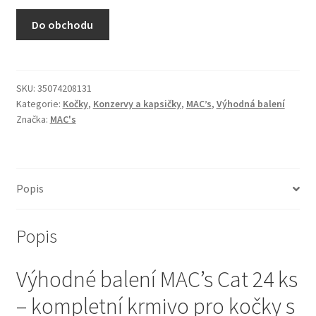
N&D Farmina pro kočky — Italské holistic krmivo
Do obchodu
Odpočívadla pro kočky
Pamlsky pro kočky
SKU:
35074208131
Kategorie:
Kočky
,
Konzervy a kapsičky
,
MAC’s
,
Výhodná balení
Značka:
MAC's
Purizon pro kočky
Royal Canin pro kočky
Popis
Škrabadla pro kočky
Popis
Veterinární dieta pro kočky
Výhodné balení MAC’s Cat 24 ks
Vše pro psy — Krmivo, doplňky, vybavení
– kompletní krmivo pro kočky s
Boudy a výběhy