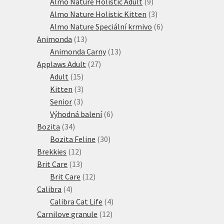
produkt
9
Almo Nature Holistic Adult
9
produktů
3
Almo Nature Holistic Kitten
3
produkty
6
Almo Nature Speciální krmivo
6
13
produktů
Animonda
13
produktů
13
Animonda Carny
13
27
produktů
Applaws Adult
27
15
produktů
Adult
15
produktů
3
Kitten
3
3
produkty
Senior
3
produkty
6
Výhodná balení
6
34
produktů
Bozita
34
produktů
30
Bozita Feline
30
12
produktů
Brekkies
12
produktů
13
Brit Care
13
produktů
12
Brit Care
12
4
produktů
Calibra
4
produkty
4
Calibra Cat Life
4
12
produkty
Carnilove granule
12