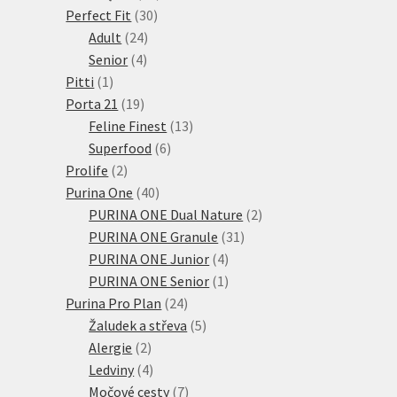
30
produktů
Perfect Fit
30
24
produktů
Adult
24
4
produktů
Senior
4
1
produkty
Pitti
1
produkt
19
Porta 21
19
produktů
13
Feline Finest
13
6
produktů
Superfood
6
2
produktů
Prolife
2
produkty
40
Purina One
40
produktů
2
PURINA ONE Dual Nature
2
31
produkty
PURINA ONE Granule
31
4
produktů
PURINA ONE Junior
4
produkty
1
PURINA ONE Senior
1
24
produkt
Purina Pro Plan
24
produktů
5
Žaludek a střeva
5
2
produktů
Alergie
2
produkty
4
Ledviny
4
produkty
7
Močové cesty
7