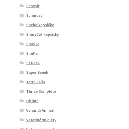
Schesir
Schmusy
Sheba kapsičky
ShinyCat kapsičky
Smølke
Smilla
STRAYZ
Super Benek
Terra Felis
Thrive Complete
Ultima
Venandi Animal
Veterinární diety