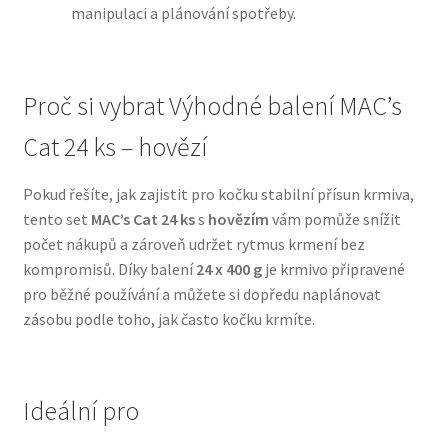
manipulaci a plánování spotřeby.
N&D Farmina pro psy — Italské holistic krmivo
Proč si vybrat Výhodné balení MAC’s
Oblečky pro psy
Cat 24 ks – hovězí
Pamlsky pro psy
Pokud řešíte, jak zajistit pro kočku stabilní přísun krmiva,
Pelíšky pro psy
tento set
MAC’s Cat 24 ks
s
hovězím
vám pomůže snížit
počet nákupů a zároveň udržet rytmus krmení bez
Ortopedické pelíšky
kompromisů. Díky balení
24 x 400 g
je krmivo připravené
pro běžné používání a můžete si dopředu naplánovat
Přepravky pro psy
zásobu podle toho, jak často kočku krmíte.
Purizon pro psy — Vysoký obsah masa, bez obilovin
Ideální pro
Royal Canin pro psy