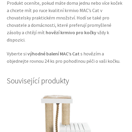
Produkt oceníte, pokud máte doma jednu nebo více koček
Veterinární dieta pro psy
a chcete mít po ruce kvalitní krmivo MAC’s Cat v
chovatelsky praktickém množství. Hodí se také pro
Vodítka a obojky
chovatele a domácnosti, které preferují promyšlené
zásoby a chtějí mít
hovězí krmivo pro kočky
vždy k
Wolf of Wilderness
dispozici.
Vyberte si
výhodné balení MAC’s Cat
s hovězím a
objednejte rovnou 24 ks pro pohodlnou péči o vaši kočku.
Související produkty