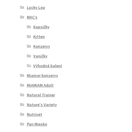
Lucky Lou
MAC’s
Kapsičky
Kitten
Konzervy
Vaničky
Výhodná balení
Miamor konzervy
MjAMjAM Adult
Natural Trainer
Nature's Variety
Nutrivet
Pan Miesko