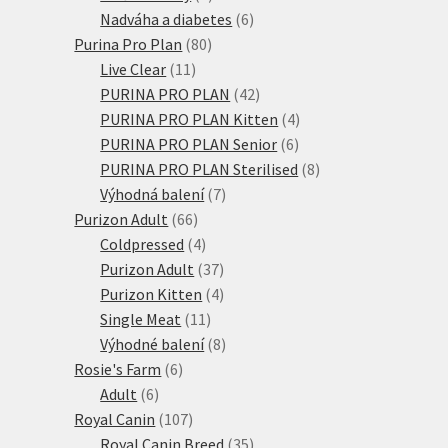
produktů
6
Nadváha a diabetes
6
80
produktů
Purina Pro Plan
80
11
produktů
Live Clear
11
produktů
42
PURINA PRO PLAN
42
produktů
4
PURINA PRO PLAN Kitten
4
6
produkty
PURINA PRO PLAN Senior
6
produktů
8
PURINA PRO PLAN Sterilised
8
7
produktů
Výhodná balení
7
66
produktů
Purizon Adult
66
produktů
4
Coldpressed
4
produkty
37
Purizon Adult
37
produktů
4
Purizon Kitten
4
11
produkty
Single Meat
11
produktů
8
Výhodné balení
8
6
produktů
Rosie's Farm
6
6
produktů
Adult
6
produktů
107
Royal Canin
107
produktů
35
Royal Canin Breed
35