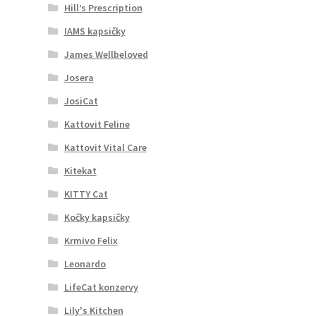
Hill’s Prescription
IAMS kapsičky
James Wellbeloved
Josera
JosiCat
Kattovit Feline
Kattovit Vital Care
Kitekat
KITTY Cat
Kočky kapsičky
Krmivo Felix
Leonardo
LifeCat konzervy
Lily's Kitchen