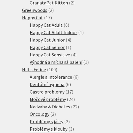
produktů
2
GranataPet Kitten
2
2
produkty
Greenwoods
2
17
produkty
Happy Cat
17
produktů
6
Happy Cat Adult
6
produktů
1
Happy Cat Adult Indoor
1
4
produkt
Happy Cat Junior
4
produkty
1
Happy Cat Senior
1
produkt
4
Happy Cat Sensitive
4
produkty
1
Výhodná a míchaná balení
1
100
produkt
Hill's Feline
100
produktů
6
Alergie a intolerance
6
6
produktů
Dentální hygiena
6
produktů
17
Gastro problémy
17
produktů
24
Močové problémy
24
produktů
22
Nadváha & Diabetes
22
2
produktů
Oncology
2
produkty
2
Problémy s játry
2
produkty
3
Problémy s klouby
3