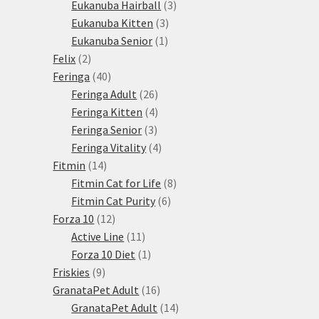
3
produktů
Eukanuba Hairball
3
3
produkty
Eukanuba Kitten
3
1
produkty
Eukanuba Senior
1
2
produkt
Felix
2
produkty
40
Feringa
40
produktů
26
Feringa Adult
26
produktů
4
Feringa Kitten
4
3
produkty
Feringa Senior
3
produkty
4
Feringa Vitality
4
14
produkty
Fitmin
14
produktů
8
Fitmin Cat for Life
8
6
produktů
Fitmin Cat Purity
6
12
produktů
Forza 10
12
produktů
11
Active Line
11
produktů
1
Forza 10 Diet
1
9
produkt
Friskies
9
produktů
16
GranataPet Adult
16
produktů
14
GranataPet Adult
14