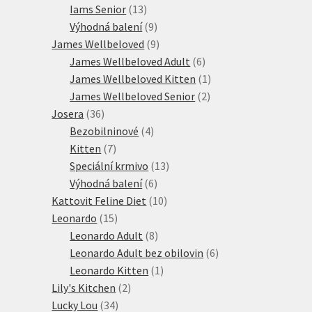
13
produkt
Iams Senior
13
produktů
9
Výhodná balení
9
produktů
9
James Wellbeloved
9
produktů
6
James Wellbeloved Adult
6
produktů
1
James Wellbeloved Kitten
1
2
produkt
James Wellbeloved Senior
2
36
produkty
Josera
36
produktů
4
Bezobilninové
4
7
produkty
Kitten
7
produktů
13
Speciální krmivo
13
6
produktů
Výhodná balení
6
produktů
10
Kattovit Feline Diet
10
15
produktů
Leonardo
15
produktů
8
Leonardo Adult
8
produktů
6
Leonardo Adult bez obilovin
6
1
produktů
Leonardo Kitten
1
2
produkt
Lily's Kitchen
2
34
produkty
Lucky Lou
34