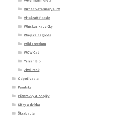
Veterinární diety
Virbac Veterinary HPM
Vitakraft Poesie
Whiskas kapsičky
Wiejska Zagroda
Wild Freedom
WOW Cat
Yarrah Bio
Ziwi Peak
Odpočívadla
Pamlsky
Přepravky & obojky
Síťky a dvírka
Škrabadla