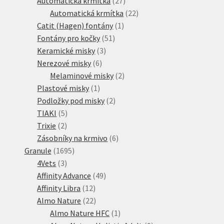
Automatická krmítka
27
produktů
22
Automatická krmítka
22
1
produktů
Catit (Hagen) fontány
1
51
produkt
Fontány pro kočky
51
3
produktů
Keramické misky
3
6
produkty
Nerezové misky
6
produktů
2
Melaminové misky
2
1
produkty
Plastové misky
1
produkt
2
Podložky pod misky
2
5
produkty
TIAKI
5
2
produktů
Trixie
2
produkty
6
Zásobníky na krmivo
6
1695
produktů
Granule
1695
3
produktů
4Vets
3
produkty
49
Affinity Advance
49
12
produktů
Affinity Libra
12
produktů
22
Almo Nature
22
produktů
1
Almo Nature HFC
1