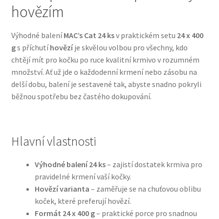
hovězím
Bozita pro psy — Švédské krmivo s nordickou kvalitou
Výhodné balení
MAC’s Cat 24 ks
v praktickém setu
24 x 400
g
s příchutí
hovězí
je skvělou volbou pro všechny, kdo
Brit pro psy
chtějí mít pro kočku po ruce kvalitní krmivo v rozumném
množství. Ať už jde o každodenní krmení nebo zásobu na
Granule pro psy
delší dobu, balení je sestavené tak, abyste snadno pokryli
běžnou spotřebu bez častého dokupování.
Natural Trainer pro psy — Italské krmivo s
přírodními složkami
Hlavní vlastnosti
Happy Dog — Německá kvalita a přirozené složení
Výhodné balení 24 ks
– zajistí dostatek krmiva pro
Hill’s pro psy
pravidelné krmení vaší kočky.
Hovězí varianta
– zaměřuje se na chuťovou oblibu
Hračky pro psy
koček, které preferují hovězí.
Formát 24 x 400 g
– praktické porce pro snadnou
Konzervy a kapsičky pro psy