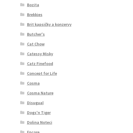
Bozita
Brekkies
Brit kapsičky a konzervy
Butcher's
Cat Chow
Catessy Misky
Catz Finefood
Concept for Life
Cosma
Cosma Nature
Disugual
Dogs'n Tiger
Dolina Noteci
Encore