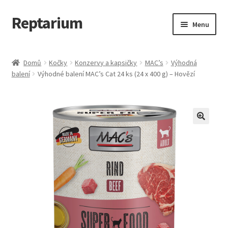
Reptarium
Přeskočit
Přejít
Menu
na
k
navigaci
obsahu
Úvodní stránka
webu
Domů
Kočky
Konzervy a kapsičky
MAC’s
Výhodná
balení
Výhodné balení MAC’s Cat 24 ks (24 x 400 g) – Hovězí
Košík
Malá zvířata — Klece, krmivo, vybavení
Můj účet
Obchod
Pokladna
Vše pro kočky