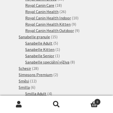
18
produktů
Royal Canin Care
18
produktů
26
Royal Canin Health
26
produktů
10
Royal Canin Health Indoor
10
9
produktů
Royal Canin Health Kitten
9
produktů
9
Royal Canin Health Outdoor
9
15
produktů
Sanabelle granule
15
produktů
5
Sanabelle Adult
5
produktů
1
Sanabelle Kitten
1
1
produkt
Sanabelle Senior
1
produkt
8
Sanabelle speciální výživa
8
28
produktů
Schesir
28
produktů
2
Simpsons Premium
2
12
produkty
Směsi
12
6
produktů
Smilla
6
produktů
4
Smilla Adult
4
produkty
2
Smilla Adult speciální výživa
2
0
2
produkty
Smilla Veterinary Diet
2
Hledat:
Hledat
21
produkty
SPECIFIC
21