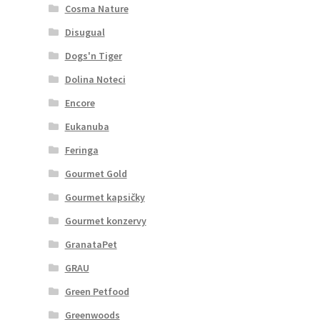
Cosma Nature
Disugual
Dogs'n Tiger
Dolina Noteci
Encore
Eukanuba
Feringa
Gourmet Gold
Gourmet kapsičky
Gourmet konzervy
GranataPet
GRAU
Green Petfood
Greenwoods