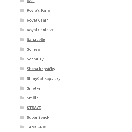
RAFI
Rosie's Farm
Royal Canin
Royal Canin VET
Sanabelle
Schesir
Schmusy
Sheba kapsičky
ShinyCat kapsičky
Smølke
Smilla
STRAYZ
Super Benek
Terra Felis