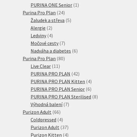
produkty
1
PURINA ONE Senior
1
24
produkt
Purina Pro Plan
24
produktů
5
Žaludek a střeva
5
2
produktů
Alergie
2
produkty
4
Ledviny
4
produkty
7
Močové cesty
7
produktů
6
Nadváha a diabetes
6
80
produktů
Purina Pro Plan
80
11
produktů
Live Clear
11
produktů
42
PURINA PRO PLAN
42
produktů
4
PURINA PRO PLAN Kitten
4
6
produkty
PURINA PRO PLAN Senior
6
produktů
8
PURINA PRO PLAN Sterilised
8
7
produktů
Výhodná balení
7
66
produktů
Purizon Adult
66
produktů
4
Coldpressed
4
produkty
37
Purizon Adult
37
produktů
4
Purizon Kitten
4